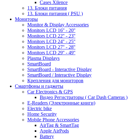
Cases Xilence
13. Блоки питания
13. Блоки питания ( PSU )
Мониторы
Monitor & Display Accessories
Monitors LCD 16'' - 20''
Monitors LCD 22'' - 23''
Monitors LCD 24'' - 25''
Monitors LCD 27'' - 28''
Monitors LCD 29'' - 49''
Plasma Displays
SmartBoard
SmartBoard - Interactive Display
SmartBoard / Interactive Display
Крепления для мониторов
Смартфоны и гаджеты
Car Electronics & GPS
Видео Регистраторы ( Car Dash Cameras )
E-Readers (Электронные книги)
Electric bike
Home Security
Mobile Phone Accessories
AirTag & SmartTag
Apple AirPods
Battery