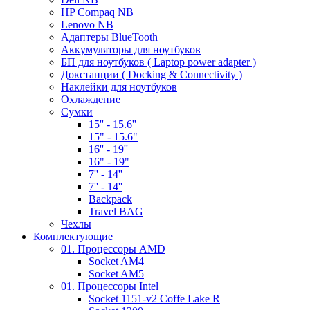
HP Compaq NB
Lenovo NB
Адаптеры BlueTooth
Аккумуляторы для ноутбуков
БП для ноутбуков ( Laptop power adapter )
Докстанции ( Docking & Connectivity )
Наклейки для ноутбуков
Охлаждение
Сумки
15'' - 15.6''
15" - 15.6"
16'' - 19''
16" - 19"
7'' - 14''
7'' - 14''
Backpack
Travel BAG
Чехлы
Комплектующие
01. Процессоры AMD
Socket AM4
Socket AM5
01. Процессоры Intel
Socket 1151-v2 Coffe Lake R