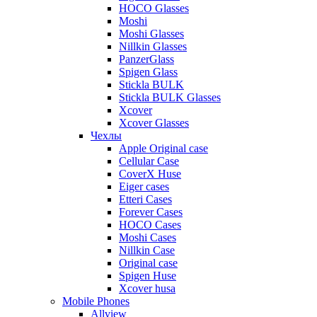
HOCO Glasses
Moshi
Moshi Glasses
Nillkin Glasses
PanzerGlass
Spigen Glass
Stickla BULK
Stickla BULK Glasses
Xcover
Xcover Glasses
Чехлы
Apple Original case
Cellular Case
CoverX Huse
Eiger cases
Etteri Cases
Forever Cases
HOCO Cases
Moshi Cases
Nillkin Case
Original case
Spigen Huse
Xcover husa
Mobile Phones
Allview