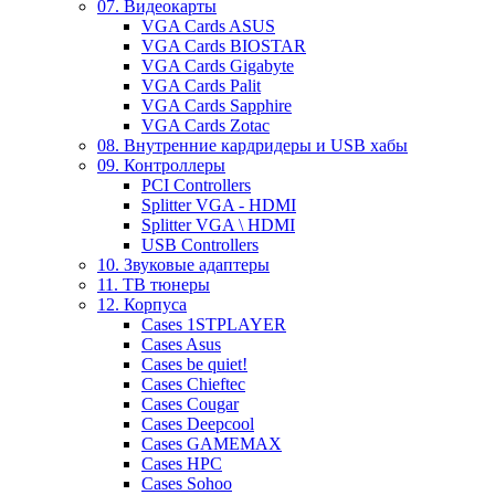
07. Видеокарты
VGA Cards ASUS
VGA Cards BIOSTAR
VGA Cards Gigabyte
VGA Cards Palit
VGA Cards Sapphire
VGA Cards Zotac
08. Внутренние кардридеры и USB хабы
09. Контроллеры
PCI Controllers
Splitter VGA - HDMI
Splitter VGA \ HDMI
USB Controllers
10. Звуковые адаптеры
11. ТВ тюнеры
12. Корпуса
Cases 1STPLAYER
Cases Asus
Cases be quiet!
Cases Chieftec
Cases Cougar
Cases Deepcool
Cases GAMEMAX
Cases HPC
Cases Sohoo