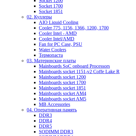
Socket 1200
Socket 1700
Socket 1851
02. Куллеры
AIO Liquid Cooling
Cooler 775, 1156, 1366, 1200, 1700
Cooler Intel - AMD
Cooler Intel/AMD
Fan for PC Case, PSU
Water Coolers
Термопаста
03. Материнские платы
Mainboards SoC onboard Processors
Mainboards socket 1151-v2 Coffe Lake R
Mainboards socket 1200
Mainboards socket 1700
Mainboards socket 1851
Mainboards socket AM4
Mainboards socket AM5
MB Accessories
04. Оперативная память
DDR3
DDR4
DDR5
SODIMM DDR3