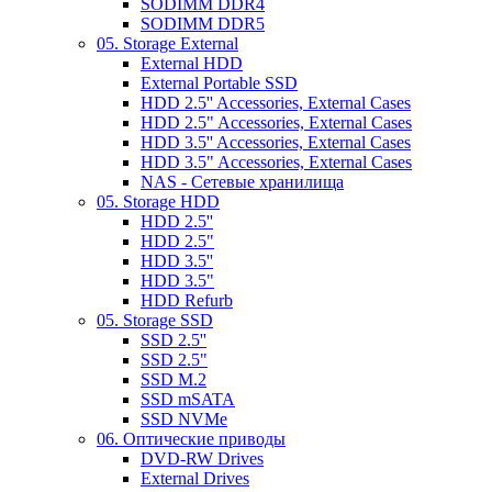
SODIMM DDR4
SODIMM DDR5
05. Storage External
External HDD
External Portable SSD
HDD 2.5'' Accessories, External Cases
HDD 2.5" Accessories, External Cases
HDD 3.5'' Accessories, External Cases
HDD 3.5" Accessories, External Cases
NAS - Сетевые хранилища
05. Storage HDD
HDD 2.5''
HDD 2.5"
HDD 3.5''
HDD 3.5"
HDD Refurb
05. Storage SSD
SSD 2.5''
SSD 2.5"
SSD M.2
SSD mSATA
SSD NVMe
06. Оптические приводы
DVD-RW Drives
External Drives