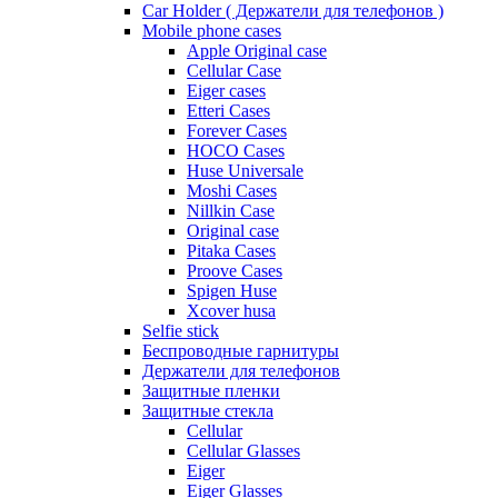
Car Holder ( Держатели для телефонов )
Mobile phone cases
Apple Original case
Cellular Case
Eiger cases
Etteri Cases
Forever Cases
HOCO Cases
Huse Universale
Moshi Cases
Nillkin Case
Original case
Pitaka Cases
Proove Cases
Spigen Huse
Xcover husa
Selfie stick
Беспроводные гарнитуры
Держатели для телефонов
Защитные пленки
Защитные стекла
Cellular
Cellular Glasses
Eiger
Eiger Glasses