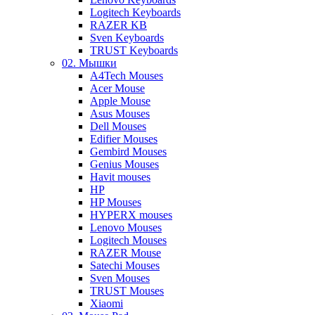
Logitech Keyboards
RAZER KB
Sven Keyboards
TRUST Keyboards
02. Мышки
A4Tech Mouses
Acer Mouse
Apple Mouse
Asus Mouses
Dell Mouses
Edifier Mouses
Gembird Mouses
Genius Mouses
Havit mouses
HP
HP Mouses
HYPERX mouses
Lenovo Mouses
Logitech Mouses
RAZER Mouse
Satechi Mouses
Sven Mouses
TRUST Mouses
Xiaomi