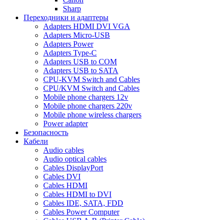
Sharp
Переходники и адаптеры
Adapters HDMI DVI VGA
Adapters Micro-USB
Adapters Power
Adapters Type-C
Adapters USB to COM
Adapters USB to SATA
CPU-KVM Switch and Cables
CPU/KVM Switch and Cables
Mobile phone chargers 12v
Mobile phone chargers 220v
Mobile phone wireless chargers
Power adapter
Безопасность
Кабели
Audio cables
Audio optical cables
Cables DisplayPort
Cables DVI
Cables HDMI
Cables HDMI to DVI
Cables IDE, SATA, FDD
Cables Power Computer