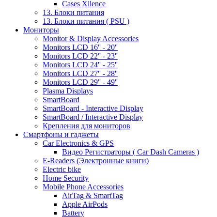
Cases Xilence
13. Блоки питания
13. Блоки питания ( PSU )
Мониторы
Monitor & Display Accessories
Monitors LCD 16'' - 20''
Monitors LCD 22'' - 23''
Monitors LCD 24'' - 25''
Monitors LCD 27'' - 28''
Monitors LCD 29'' - 49''
Plasma Displays
SmartBoard
SmartBoard - Interactive Display
SmartBoard / Interactive Display
Крепления для мониторов
Смартфоны и гаджеты
Car Electronics & GPS
Видео Регистраторы ( Car Dash Cameras )
E-Readers (Электронные книги)
Electric bike
Home Security
Mobile Phone Accessories
AirTag & SmartTag
Apple AirPods
Battery