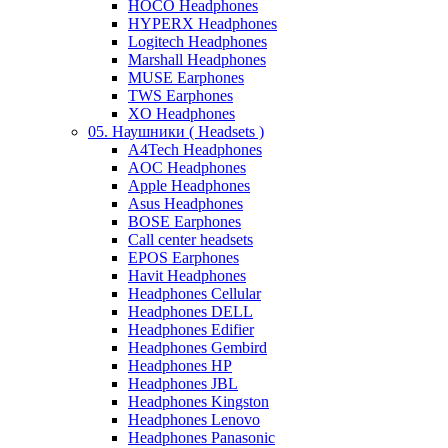
HOCO Headphones
HYPERX Headphones
Logitech Headphones
Marshall Headphones
MUSE Earphones
TWS Earphones
XO Headphones
05. Наушники ( Headsets )
A4Tech Headphones
AOC Headphones
Apple Headphones
Asus Headphones
BOSE Earphones
Call center headsets
EPOS Earphones
Havit Headphones
Headphones Cellular
Headphones DELL
Headphones Edifier
Headphones Gembird
Headphones HP
Headphones JBL
Headphones Kingston
Headphones Lenovo
Headphones Panasonic