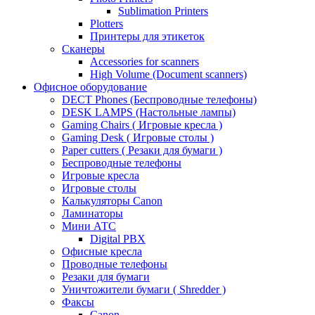
Sublimation Printers
Plotters
Принтеры для этикеток
Сканеры
Accessories for scanners
High Volume (Document scanners)
Офисное оборудование
DECT Phones (Беспроводные телефоны)
DESK LAMPS (Настольные лампы)
Gaming Chairs ( Игровые кресла )
Gaming Desk ( Игровые столы )
Paper cutters ( Резаки для бумаги )
Беспроводные телефоны
Игровые кресла
Игровые столы
Калькуляторы Canon
Ламинаторы
Мини АТС
Digital PBX
Офисные кресла
Проводные телефоны
Резаки для бумаги
Уничтожители бумаги ( Shredder )
Факсы
Canon