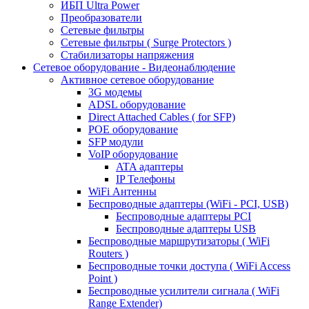
ИБП Ultra Power
Преобразователи
Сетевые фильтры
Сетевые фильтры ( Surge Protectors )
Стабилизаторы напряжения
Сетевое оборудование - Видеонаблюдение
Активное сетевое оборудование
3G модемы
ADSL оборудование
Direct Attached Cables ( for SFP)
POE оборудование
SFP модули
VoIP оборудование
ATA адаптеры
IP Телефоны
WiFi Антенны
Беспроводные адаптеры (WiFi - PCI, USB)
Беспроводные адаптеры PCI
Беспроводные адаптеры USB
Беспроводные маршрутизаторы ( WiFi
Routers )
Беспроводные точки доступа ( WiFi Access
Point )
Беспроводные усилители сигнала ( WiFi
Range Extender)