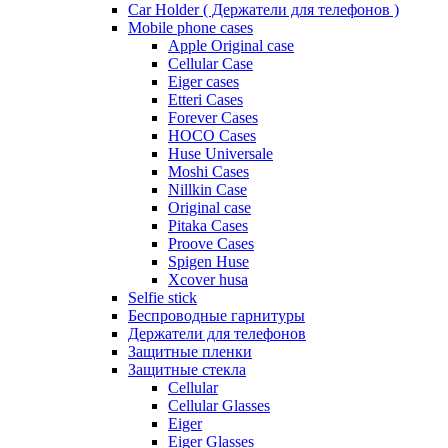
Car Holder ( Держатели для телефонов )
Mobile phone cases
Apple Original case
Cellular Case
Eiger cases
Etteri Cases
Forever Cases
HOCO Cases
Huse Universale
Moshi Cases
Nillkin Case
Original case
Pitaka Cases
Proove Cases
Spigen Huse
Xcover husa
Selfie stick
Беспроводные гарнитуры
Держатели для телефонов
Защитные пленки
Защитные стекла
Cellular
Cellular Glasses
Eiger
Eiger Glasses