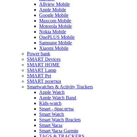
Allview Mobile
Apple Mobile
Google Mobile
Maxcom Mobile
Motorola Mobile
Nokia Mobile
OnePLUS Mobile
Samsung Mobile
Xiaomi Mobile
Power bank
SMART Devices
SMART HOME
SMART Lamp
SMART Pet
SMART розетки
Smartwatches & Activity Trackers
Apple Watch
Apple Watch Band
Kids-watch
Smart - браслеты
Smart Watch
Smart Watch Braclets
Smart Часы
Smart Часы Garmin
TAGS & TRACKERS