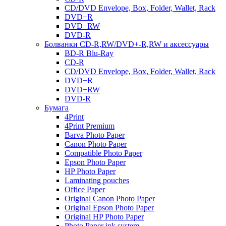
CD/DVD Envelope, Box, Folder, Wallet, Rack
DVD+R
DVD+RW
DVD-R
Болванки CD-R,RW/DVD+-R,RW и аксессуары
BD-R Blu-Ray
CD-R
CD/DVD Envelope, Box, Folder, Wallet, Rack
DVD+R
DVD+RW
DVD-R
Бумага
4Print
4Print Premium
Barva Photo Paper
Canon Photo Paper
Compatible Photo Paper
Epson Photo Paper
HP Photo Paper
Laminating pouches
Office Paper
Original Canon Photo Paper
Original Epson Photo Paper
Original HP Photo Paper
Photo Paper ink system