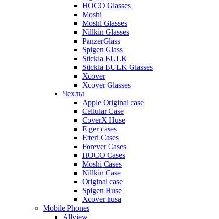
HOCO Glasses
Moshi
Moshi Glasses
Nillkin Glasses
PanzerGlass
Spigen Glass
Stickla BULK
Stickla BULK Glasses
Xcover
Xcover Glasses
Чехлы
Apple Original case
Cellular Case
CoverX Huse
Eiger cases
Etteri Cases
Forever Cases
HOCO Cases
Moshi Cases
Nillkin Case
Original case
Spigen Huse
Xcover husa
Mobile Phones
Allview