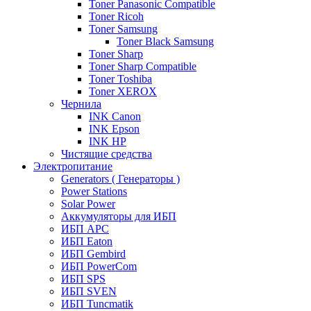
Toner Panasonic Compatible
Toner Ricoh
Toner Samsung
Toner Black Samsung
Toner Sharp
Toner Sharp Compatible
Toner Toshiba
Toner XEROX
Чернила
INK Canon
INK Epson
INK HP
Чистящие средства
Электропитание
Generators ( Генераторы )
Power Stations
Solar Power
Аккумуляторы для ИБП
ИБП APC
ИБП Eaton
ИБП Gembird
ИБП PowerCom
ИБП SPS
ИБП SVEN
ИБП Tuncmatik