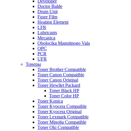
Developer
Doctor Balde
Drum Unit
Fuser Film
Heating Element
LFR
Lubricants
Mecanica
Obolocika Magnitnogo Vala
OPC
PCR
UFR
Тонеры
Toner Brother Compatible
Toner Canon Compatible
Toner Canon Original
Toner Hewllet Packard
Toner Black HP
Toner Color HP
Toner Konica
Toner Kyocera Compaible
Toner Kyocera Original
Toner Lexmark Compatible
Toner Minolta Compatible
Toner Oki Compatible