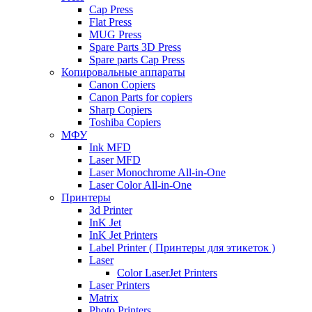
Cap Press
Flat Press
MUG Press
Spare Parts 3D Press
Spare parts Cap Press
Копировальные аппараты
Canon Copiers
Canon Parts for copiers
Sharp Copiers
Toshiba Copiers
МФУ
Ink MFD
Laser MFD
Laser Monochrome All-in-One
Laser Color All-in-One
Принтеры
3d Printer
InK Jet
InK Jet Printers
Label Printer ( Принтеры для этикеток )
Laser
Color LaserJet Printers
Laser Printers
Matrix
Photo Printers