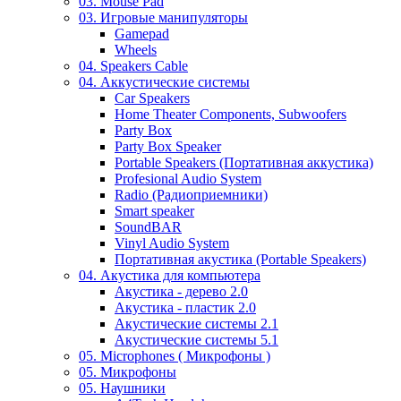
03. Mouse Pad
03. Игровые манипуляторы
Gamepad
Wheels
04. Speakers Cable
04. Аккустические системы
Car Speakers
Home Theater Components, Subwoofers
Party Box
Party Box Speaker
Portable Speakers (Портативная аккустика)
Profesional Audio System
Radio (Радиоприемники)
Smart speaker
SoundBAR
Vinyl Audio System
Портативная акустика (Portable Speakers)
04. Акустика для компьютера
Акустика - дерево 2.0
Акустика - пластик 2.0
Акустические системы 2.1
Акустические системы 5.1
05. Microphones ( Микрофоны )
05. Микрофоны
05. Наушники