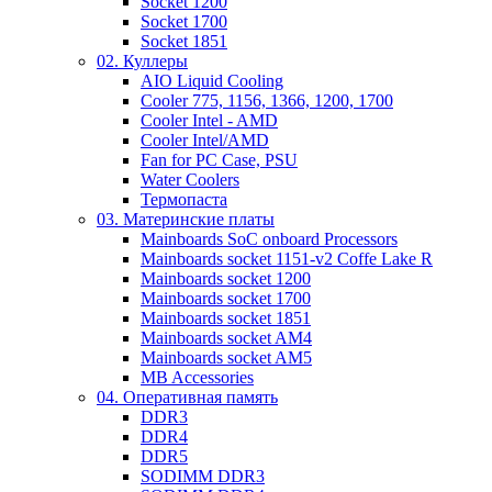
Socket 1200
Socket 1700
Socket 1851
02. Куллеры
AIO Liquid Cooling
Cooler 775, 1156, 1366, 1200, 1700
Cooler Intel - AMD
Cooler Intel/AMD
Fan for PC Case, PSU
Water Coolers
Термопаста
03. Материнские платы
Mainboards SoC onboard Processors
Mainboards socket 1151-v2 Coffe Lake R
Mainboards socket 1200
Mainboards socket 1700
Mainboards socket 1851
Mainboards socket AM4
Mainboards socket AM5
MB Accessories
04. Оперативная память
DDR3
DDR4
DDR5
SODIMM DDR3