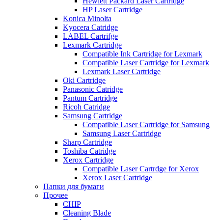
Hewlett Packard Laser Cartridge
HP Laser Cartridge
Konica Minolta
Kyocera Catridge
LABEL Cartrifge
Lexmark Cartridge
Compatible Ink Cartridge for Lexmark
Compatible Laser Cartridge for Lexmark
Lexmark Laser Cartridge
Oki Cartridge
Panasonic Catridge
Pantum Cartridge
Ricoh Catridge
Samsung Cartridge
Compatible Laser Cartridge for Samsung
Samsung Laser Cartridge
Sharp Cartridge
Toshiba Catridge
Xerox Cartridge
Compatible Laser Cartrdge for Xerox
Xerox Laser Cartridge
Папки для бумаги
Прочее
CHIP
Cleaning Blade