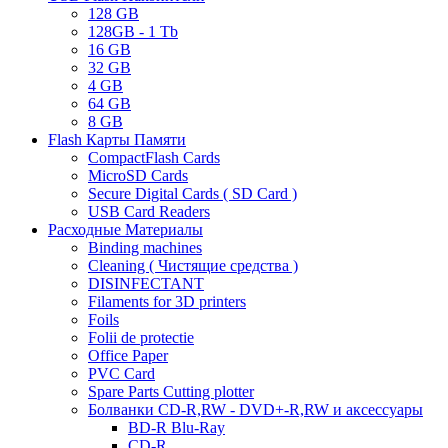
128 GB
128GB - 1 Tb
16 GB
32 GB
4 GB
64 GB
8 GB
Flash Карты Памяти
CompactFlash Cards
MicroSD Cards
Secure Digital Cards ( SD Card )
USB Card Readers
Расходные Материалы
Binding machines
Cleaning ( Чистящие средства )
DISINFECTANT
Filaments for 3D printers
Foils
Folii de protectie
Office Paper
PVC Card
Spare Parts Cutting plotter
Болванки CD-R,RW - DVD+-R,RW и аксессуары
BD-R Blu-Ray
CD-R