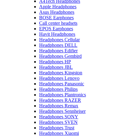
A4Tech Headphones
Apple Headphones
Asus Headphones
BOSE Earphones
Call center headsets
EPOS Earphones
Havit Headphones
Headphones Cellular
Headphones DELL
Headphones Edifier
Headphones Gembird
Headphones HP
Headphones JBL
Headphones Kingston
Headphones Lenovo
Headphones Panasonic
Headphones Philips
Headphones Plantronics
Headphones RAZER
Headphones Remax
Headphones Sennheiser
Headphones SONY
Headphones SVEN
Headphones Trust
Headphones Xiaomi