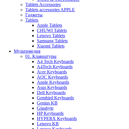
Tablets Accessories
Tablets accessories APPLE
Гаджеты
Tablets
Apple Tablets
CHUWI Tablets
Lenovo Tablets
Samsung Tablets
Xiaomi Tablets
Мультимедия
01. Клавиатуры
A4 Tech Keyboards
A4Tech Keyboards
Acer Keyboards
AOC Keyboards
Apple Keyboards
Asus Keyboards
Dell Keyboards
Gembird Keyboards
Genius KB
Gigabyte
HP Keyboards
HYPERX Keyboards
Lenovo KB
Lenovo Keyboards