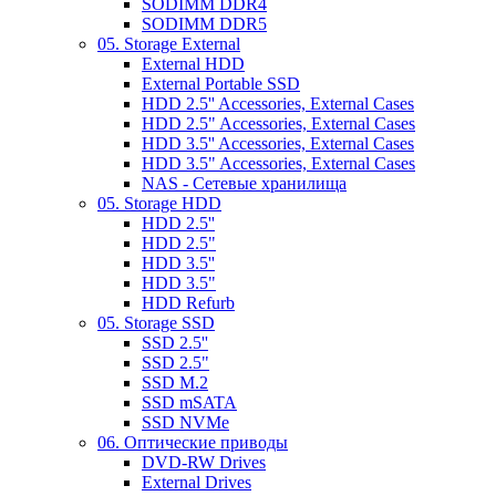
SODIMM DDR4
SODIMM DDR5
05. Storage External
External HDD
External Portable SSD
HDD 2.5'' Accessories, External Cases
HDD 2.5" Accessories, External Cases
HDD 3.5'' Accessories, External Cases
HDD 3.5" Accessories, External Cases
NAS - Сетевые хранилища
05. Storage HDD
HDD 2.5''
HDD 2.5"
HDD 3.5''
HDD 3.5"
HDD Refurb
05. Storage SSD
SSD 2.5''
SSD 2.5"
SSD M.2
SSD mSATA
SSD NVMe
06. Оптические приводы
DVD-RW Drives
External Drives