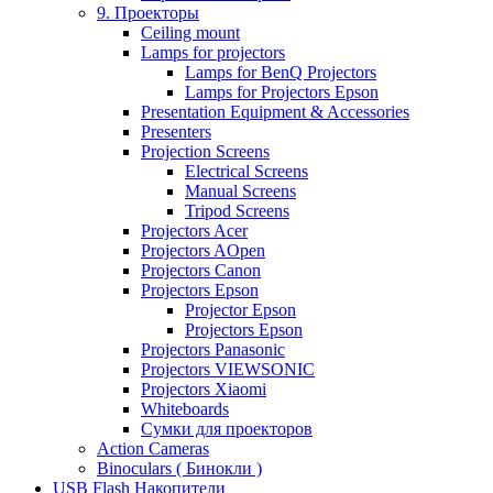
9. Проекторы
Ceiling mount
Lamps for projectors
Lamps for BenQ Projectors
Lamps for Projectors Epson
Presentation Equipment & Accessories
Presenters
Projection Screens
Electrical Screens
Manual Screens
Tripod Screens
Projectors Acer
Projectors AOpen
Projectors Canon
Projectors Epson
Projector Epson
Projectors Epson
Projectors Panasonic
Projectors VIEWSONIC
Projectors Xiaomi
Whiteboards
Сумки для проекторов
Action Cameras
Binoculars ( Бинокли )
USB Flash Накопители