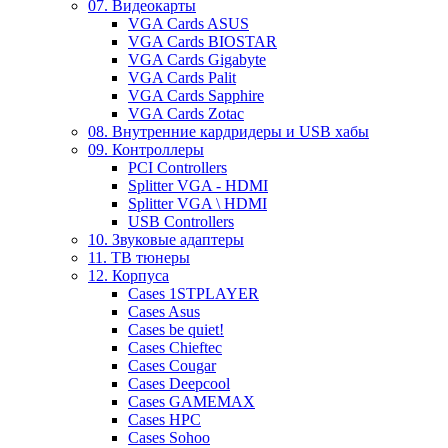
07. Видеокарты
VGA Cards ASUS
VGA Cards BIOSTAR
VGA Cards Gigabyte
VGA Cards Palit
VGA Cards Sapphire
VGA Cards Zotac
08. Внутренние кардридеры и USB хабы
09. Контроллеры
PCI Controllers
Splitter VGA - HDMI
Splitter VGA \ HDMI
USB Controllers
10. Звуковые адаптеры
11. ТВ тюнеры
12. Корпуса
Cases 1STPLAYER
Cases Asus
Cases be quiet!
Cases Chieftec
Cases Cougar
Cases Deepcool
Cases GAMEMAX
Cases HPC
Cases Sohoo