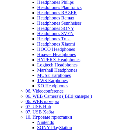
Headphones Philips
Headphones Plantronics
Headphones RAZER
Headphones Remax
Headphones Sennheiser
Headphones SONY
Headphones SVEN
Headphones Trust
Headphones Xiaomi
HOCO Headphones
Huawei Headphones
HYPERX Headphones
Logitech Headphones
Marshall Headphones
MUSE Earphones
TWS Earphones
XO Headphones
06. Videoconference
06. WEB Camera's ( ВЕб-камеры )
06. WEB камеры
07. USB Hub
07. USB Хабы
10. Игровые приставки
Nintendo
SONY PlayStation