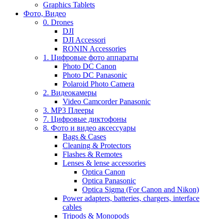
Graphics Tablets
Фото, Видео
0. Drones
DJI
DJI Accessori
RONIN Accessories
1. Цифровые фото аппараты
Photo DC Canon
Photo DC Panasonic
Polaroid Photo Camera
2. Видеокамеры
Video Camcorder Panasonic
3. MP3 Плееры
7. Цифровые диктофоны
8. Фото и видео аксессуары
Bags & Cases
Cleaning & Protectors
Flashes & Remotes
Lenses & lense accessories
Optica Canon
Optica Panasonic
Optica Sigma (For Canon and Nikon)
Power adapters, batteries, chargers, interface
cables
Tripods & Monopods