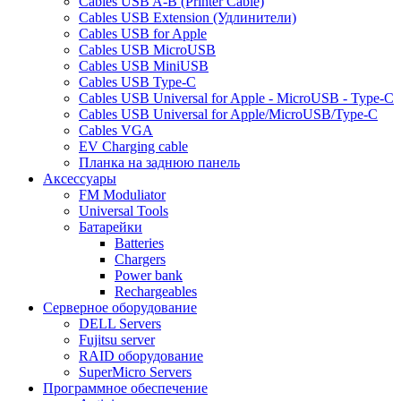
Cables USB A-B (Printer Cable)
Cables USB Extension (Удлинители)
Cables USB for Apple
Cables USB MicroUSB
Cables USB MiniUSB
Cables USB Type-C
Cables USB Universal for Apple - MicroUSB - Type-C
Cables USB Universal for Apple/MicroUSB/Type-C
Cables VGA
EV Charging cable
Планка на заднюю панель
Аксессуары
FM Moduliator
Universal Tools
Батарейки
Batteries
Chargers
Power bank
Rechargeables
Серверное оборудование
DELL Servers
Fujitsu server
RAID оборудование
SuperMicro Servers
Программное обеспечение