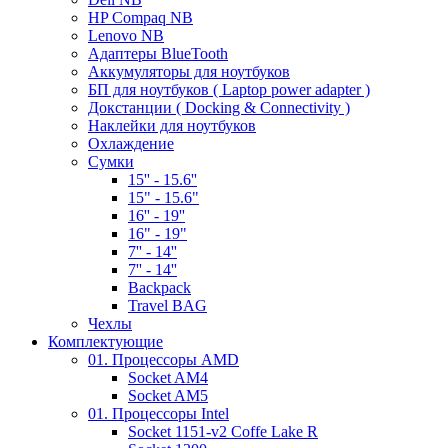
HP Compaq NB
Lenovo NB
Адаптеры BlueTooth
Аккумуляторы для ноутбуков
БП для ноутбуков ( Laptop power adapter )
Докстанции ( Docking & Connectivity )
Наклейки для ноутбуков
Охлаждение
Сумки
15'' - 15.6''
15" - 15.6"
16'' - 19''
16" - 19"
7'' - 14''
7'' - 14''
Backpack
Travel BAG
Чехлы
Комплектующие
01. Процессоры AMD
Socket AM4
Socket AM5
01. Процессоры Intel
Socket 1151-v2 Coffe Lake R