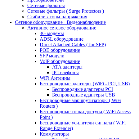
Сетевые фильтры
Сетевые фильтры ( Surge Protectors )
Стабилизаторы напряжения
Сетевое оборудование - Видеонаблюдение
Активное сетевое оборудование
3G модемы
ADSL оборудование
Direct Attached Cables ( for SFP)
POE оборудование
SFP модули
VoIP оборудование
ATA адаптеры
IP Телефоны
WiFi Антенны
Беспроводные адаптеры (WiFi - PCI, USB)
Беспроводные адаптеры PCI
Беспроводные адаптеры USB
Беспроводные маршрутизаторы ( WiFi
Routers )
Беспроводные точки доступа ( WiFi Access
Point )
Беспроводные усилители сигнала ( WiFi
Range Extender)
Коммутаторы