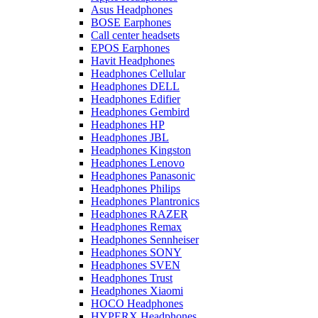
Asus Headphones
BOSE Earphones
Call center headsets
EPOS Earphones
Havit Headphones
Headphones Cellular
Headphones DELL
Headphones Edifier
Headphones Gembird
Headphones HP
Headphones JBL
Headphones Kingston
Headphones Lenovo
Headphones Panasonic
Headphones Philips
Headphones Plantronics
Headphones RAZER
Headphones Remax
Headphones Sennheiser
Headphones SONY
Headphones SVEN
Headphones Trust
Headphones Xiaomi
HOCO Headphones
HYPERX Headphones