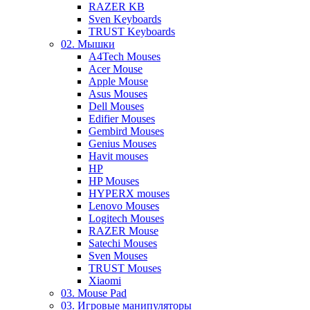
RAZER KB
Sven Keyboards
TRUST Keyboards
02. Мышки
A4Tech Mouses
Acer Mouse
Apple Mouse
Asus Mouses
Dell Mouses
Edifier Mouses
Gembird Mouses
Genius Mouses
Havit mouses
HP
HP Mouses
HYPERX mouses
Lenovo Mouses
Logitech Mouses
RAZER Mouse
Satechi Mouses
Sven Mouses
TRUST Mouses
Xiaomi
03. Mouse Pad
03. Игровые манипуляторы