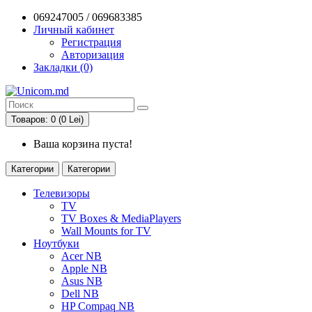
069247005 / 069683385
Личный кабинет
Регистрация
Авторизация
Закладки (0)
Товаров: 0 (0 Lei)
Ваша корзина пуста!
Категории
Категории
Телевизоры
TV
TV Boxes & MediaPlayers
Wall Mounts for TV
Ноутбуки
Acer NB
Apple NB
Asus NB
Dell NB
HP Compaq NB