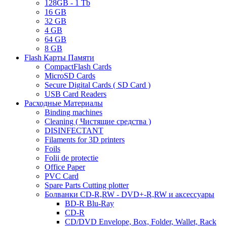
128GB - 1 Tb
16 GB
32 GB
4 GB
64 GB
8 GB
Flash Карты Памяти
CompactFlash Cards
MicroSD Cards
Secure Digital Cards ( SD Card )
USB Card Readers
Расходные Материалы
Binding machines
Cleaning ( Чистящие средства )
DISINFECTANT
Filaments for 3D printers
Foils
Folii de protectie
Office Paper
PVC Card
Spare Parts Cutting plotter
Болванки CD-R,RW - DVD+-R,RW и аксессуары
BD-R Blu-Ray
CD-R
CD/DVD Envelope, Box, Folder, Wallet, Rack