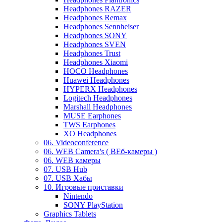
Headphones RAZER
Headphones Remax
Headphones Sennheiser
Headphones SONY
Headphones SVEN
Headphones Trust
Headphones Xiaomi
HOCO Headphones
Huawei Headphones
HYPERX Headphones
Logitech Headphones
Marshall Headphones
MUSE Earphones
TWS Earphones
XO Headphones
06. Videoconference
06. WEB Camera's ( ВЕб-камеры )
06. WEB камеры
07. USB Hub
07. USB Хабы
10. Игровые приставки
Nintendo
SONY PlayStation
Graphics Tablets