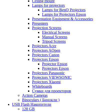
Ceiling mount
Lamps for projectors
Lamps for BenQ Projectors
Lamps for Projectors Epson
Presentation Equipment & Accessories
Presenters
Projection Screens
Electrical Screens
Manual Screens
Tripod Screens
Projectors Acer
Projectors AOpen
Projectors Canon
Projectors Epson
Projector Epson
Projectors Epson
Projectors Panasonic
Projectors VIEWSONIC
Projectors Xiaomi
Whiteboards
Сумки для проекторов
Action Cameras
Binoculars ( Бинокли )
USB Flash Накопители
128 GB