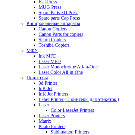
Flat Press
MUG Press
Spare Parts 3D Press
Spare parts Cap Press
Копировальные аппараты
Canon Copiers
Canon Parts for copiers
Sharp Copiers
Toshiba Copiers
МФУ
Ink MFD
Laser MFD
Laser Monochrome All-in-One
Laser Color All-in-One
Принтеры
3d Printer
InK Jet
InK Jet Printers
Label Printer ( Принтеры для этикеток )
Laser
Color LaserJet Printers
Laser Printers
Matrix
Photo Printers
Sublimation Printers