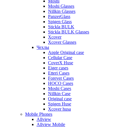
Moshi
Moshi Glasses
Nillkin Glasses
PanzerGlass
Spigen Glass
Stickla BULK
Stickla BULK Glasses
Xcover
Xcover Glasses
Чехлы
Apple Original case
Cellular Case
CoverX Huse
Eiger cases
Etteri Cases
Forever Cases
HOCO Cases
Moshi Cases
Nillkin Case
Original case
Spigen Huse
Xcover husa
Mobile Phones
Allview
Allview Mobile