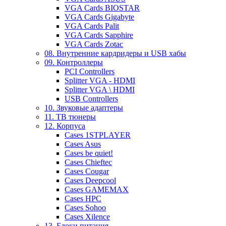
VGA Cards BIOSTAR
VGA Cards Gigabyte
VGA Cards Palit
VGA Cards Sapphire
VGA Cards Zotac
08. Внутренние кардридеры и USB хабы
09. Контроллеры
PCI Controllers
Splitter VGA - HDMI
Splitter VGA \ HDMI
USB Controllers
10. Звуковые адаптеры
11. ТВ тюнеры
12. Корпуса
Cases 1STPLAYER
Cases Asus
Cases be quiet!
Cases Chieftec
Cases Cougar
Cases Deepcool
Cases GAMEMAX
Cases HPC
Cases Sohoo
Cases Xilence
13. Блоки питания