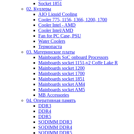
Socket 1851
02. Куллеры
AIO Liquid Cooling
Cooler 775, 1156, 1366, 1200, 1700
Cooler Intel - AMD
Cooler Intel/AMD
Fan for PC Case, PSU
Water Coolers
Термопаста
03. Материнские платы
Mainboards SoC onboard Processors
Mainboards socket 1151-v2 Coffe Lake R
Mainboards socket 1200
Mainboards socket 1700
Mainboards socket 1851
Mainboards socket AM4
Mainboards socket AM5
MB Accessories
04. Оперативная память
DDR3
DDR4
DDR5
SODIMM DDR3
SODIMM DDR4
SODIMM DDR5