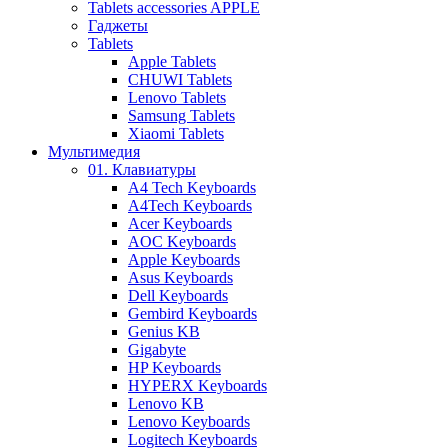
Tablets accessories APPLE
Гаджеты
Tablets
Apple Tablets
CHUWI Tablets
Lenovo Tablets
Samsung Tablets
Xiaomi Tablets
Мультимедия
01. Клавиатуры
A4 Tech Keyboards
A4Tech Keyboards
Acer Keyboards
AOC Keyboards
Apple Keyboards
Asus Keyboards
Dell Keyboards
Gembird Keyboards
Genius KB
Gigabyte
HP Keyboards
HYPERX Keyboards
Lenovo KB
Lenovo Keyboards
Logitech Keyboards