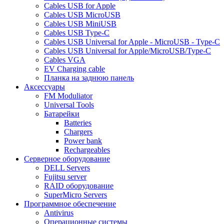
Cables USB for Apple
Cables USB MicroUSB
Cables USB MiniUSB
Cables USB Type-C
Cables USB Universal for Apple - MicroUSB - Type-C
Cables USB Universal for Apple/MicroUSB/Type-C
Cables VGA
EV Charging cable
Планка на заднюю панель
Аксессуары
FM Moduliator
Universal Tools
Батарейки
Batteries
Chargers
Power bank
Rechargeables
Серверное оборудование
DELL Servers
Fujitsu server
RAID оборудование
SuperMicro Servers
Программное обеспечение
Antivirus
Операционные системы