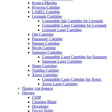
Konica Minolta
Kyocera Catridge
LABEL Cartrifge
Lexmark Cartridge
Compatible Ink Cartridge for Lexmark
Compatible Laser Cartridge for Lexmark
Lexmark Laser Cartridge
Oki Cartridge
Panasonic Catridge
Pantum Cartridge
Ricoh Catridge
Samsung Cartridge
Compatible Laser Cartridge for Samsung
Samsung Laser Cartridge
Sharp Cartridge
Toshiba Catridge
Xerox Cartridge
Compatible Laser Cartrdge for Xerox
Xerox Laser Cartridge
Папки для бумаги
Прочее
CHIP
Cleaning Blade
Developer
Doctor Balde