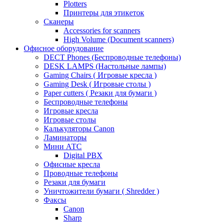
Plotters
Принтеры для этикеток
Сканеры
Accessories for scanners
High Volume (Document scanners)
Офисное оборудование
DECT Phones (Беспроводные телефоны)
DESK LAMPS (Настольные лампы)
Gaming Chairs ( Игровые кресла )
Gaming Desk ( Игровые столы )
Paper cutters ( Резаки для бумаги )
Беспроводные телефоны
Игровые кресла
Игровые столы
Калькуляторы Canon
Ламинаторы
Мини АТС
Digital PBX
Офисные кресла
Проводные телефоны
Резаки для бумаги
Уничтожители бумаги ( Shredder )
Факсы
Canon
Sharp