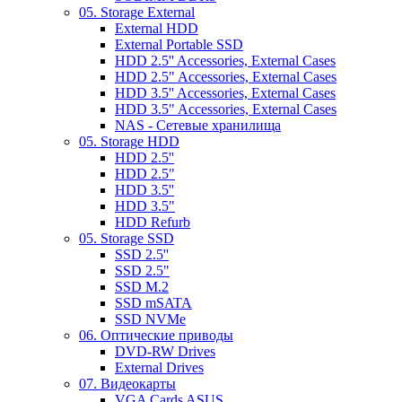
05. Storage External
External HDD
External Portable SSD
HDD 2.5'' Accessories, External Cases
HDD 2.5" Accessories, External Cases
HDD 3.5'' Accessories, External Cases
HDD 3.5" Accessories, External Cases
NAS - Сетевые хранилища
05. Storage HDD
HDD 2.5''
HDD 2.5"
HDD 3.5''
HDD 3.5"
HDD Refurb
05. Storage SSD
SSD 2.5''
SSD 2.5"
SSD M.2
SSD mSATA
SSD NVMe
06. Оптические приводы
DVD-RW Drives
External Drives
07. Видеокарты
VGA Cards ASUS