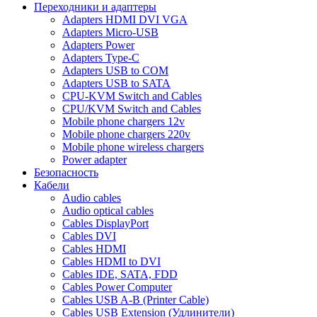
Переходники и адаптеры
Adapters HDMI DVI VGA
Adapters Micro-USB
Adapters Power
Adapters Type-C
Adapters USB to COM
Adapters USB to SATA
CPU-KVM Switch and Cables
CPU/KVM Switch and Cables
Mobile phone chargers 12v
Mobile phone chargers 220v
Mobile phone wireless chargers
Power adapter
Безопасность
Кабели
Audio cables
Audio optical cables
Cables DisplayPort
Cables DVI
Cables HDMI
Cables HDMI to DVI
Cables IDE, SATA, FDD
Cables Power Computer
Cables USB A-B (Printer Cable)
Cables USB Extension (Удлинители)