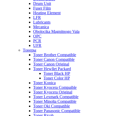
Drum Unit
Fuser Film
Heating Element
LFR
Lubricants
Mecanica
Obolocika Magnitnogo Vala
OPC
PCR
UFR
Тонеры
Toner Brother Compatible
Toner Canon Compatible
Toner Canon Original
Toner Hewllet Packard
Toner Black HP
Toner Color HP
Toner Konica
Toner Kyocera Compaible
Toner Kyocera Original
Toner Lexmark Compatible
Toner Minolta Compatible
Toner Oki Compatible
Toner Panasonic Compatible
Toner Ricoh