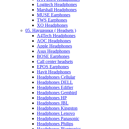
Logitech Headphones
Marshall Headphones
MUSE Earphones
TWS Earphones
XO Headphones
05. Наушники ( Headsets )
A4Tech Headphones
AOC Headphones
Apple Headphones
Asus Headphones
BOSE Earphones
Call center headsets
EPOS Earphones
Havit Headphones
Headphones Cellular
Headphones DELL
Headphones Edifier
Headphones Gembird
Headphones HP
Headphones JBL
Headphones Kingston
Headphones Lenovo
Headphones Panasonic
Headphones Philips
Headphones Plantronics