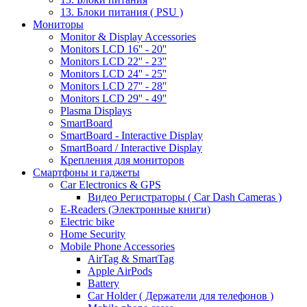
13. Блоки питания ( PSU )
Мониторы
Monitor & Display Accessories
Monitors LCD 16'' - 20''
Monitors LCD 22'' - 23''
Monitors LCD 24'' - 25''
Monitors LCD 27'' - 28''
Monitors LCD 29'' - 49''
Plasma Displays
SmartBoard
SmartBoard - Interactive Display
SmartBoard / Interactive Display
Крепления для мониторов
Смартфоны и гаджеты
Car Electronics & GPS
Видео Регистраторы ( Car Dash Cameras )
E-Readers (Электронные книги)
Electric bike
Home Security
Mobile Phone Accessories
AirTag & SmartTag
Apple AirPods
Battery
Car Holder ( Держатели для телефонов )