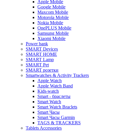
Apple Mobile
Google Mobile
Maxcom Mobile
Motorola Mobile
Nokia Mobile
OnePLUS Mobile
Samsung Mobile
Xiaomi Mobile
Power bank
SMART Devices
SMART HOME
SMART Lamp
SMART Pet
SMART розетки
Smartwatches & Activity Trackers
Apple Watch
Apple Watch Band
Kids-watch
Smart - браслеты
Smart Watch
Smart Watch Braclets
Smart Часы
Smart Часы Garmin
TAGS & TRACKERS
Tablets Accessories