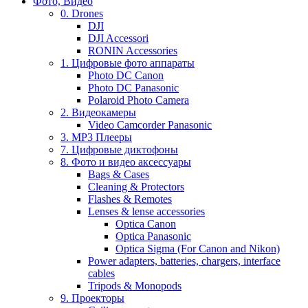
Фото, Видео
0. Drones
DJI
DJI Accessori
RONIN Accessories
1. Цифровые фото аппараты
Photo DC Canon
Photo DC Panasonic
Polaroid Photo Camera
2. Видеокамеры
Video Camcorder Panasonic
3. MP3 Плееры
7. Цифровые диктофоны
8. Фото и видео аксессуары
Bags & Cases
Cleaning & Protectors
Flashes & Remotes
Lenses & lense accessories
Optica Canon
Optica Panasonic
Optica Sigma (For Canon and Nikon)
Power adapters, batteries, chargers, interface
cables
Tripods & Monopods
9. Проекторы