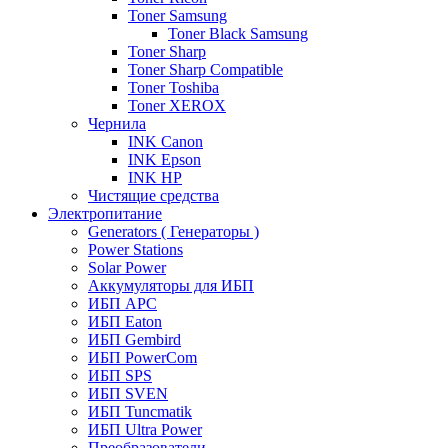
Toner Samsung
Toner Black Samsung
Toner Sharp
Toner Sharp Compatible
Toner Toshiba
Toner XEROX
Чернила
INK Canon
INK Epson
INK HP
Чистящие средства
Электропитание
Generators ( Генераторы )
Power Stations
Solar Power
Аккумуляторы для ИБП
ИБП APC
ИБП Eaton
ИБП Gembird
ИБП PowerCom
ИБП SPS
ИБП SVEN
ИБП Tuncmatik
ИБП Ultra Power
Преобразователи