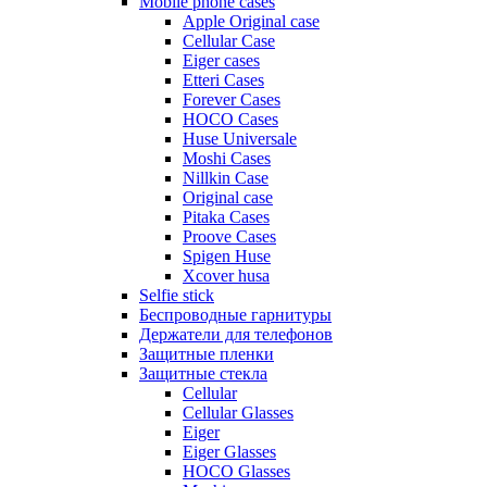
Mobile phone cases
Apple Original case
Cellular Case
Eiger cases
Etteri Cases
Forever Cases
HOCO Cases
Huse Universale
Moshi Cases
Nillkin Case
Original case
Pitaka Cases
Proove Cases
Spigen Huse
Xcover husa
Selfie stick
Беспроводные гарнитуры
Держатели для телефонов
Защитные пленки
Защитные стекла
Cellular
Cellular Glasses
Eiger
Eiger Glasses
HOCO Glasses