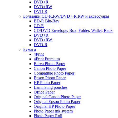
DVD+R
DVD+RW
DVD-R
Болванки CD-R,RW/DVD+-R,RW и аксессуары
BD-R Blu-Ray
CD-R
CD/DVD Envelope, Box, Folder, Wallet, Rack
DVD+R
DVD+RW
DVD-R
Бумага
4Print
4Print Premium
Barva Photo Paper
Canon Photo Paper
Compatible Photo Paper
Epson Photo Paper
HP Photo Paper
Laminating pouches
Office Paper
Original Canon Photo Paper
Original Epson Photo Paper
Original HP Photo Paper
Photo Paper ink system
Photo Paper Roll