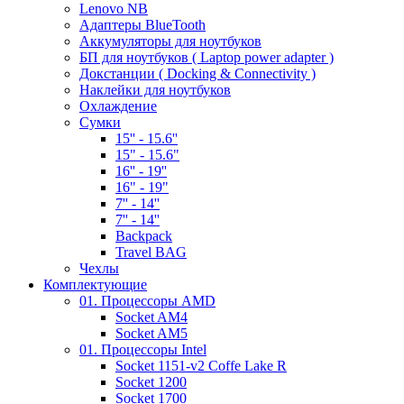
Lenovo NB
Адаптеры BlueTooth
Аккумуляторы для ноутбуков
БП для ноутбуков ( Laptop power adapter )
Докстанции ( Docking & Connectivity )
Наклейки для ноутбуков
Охлаждение
Сумки
15'' - 15.6''
15" - 15.6"
16'' - 19''
16" - 19"
7'' - 14''
7'' - 14''
Backpack
Travel BAG
Чехлы
Комплектующие
01. Процессоры AMD
Socket AM4
Socket AM5
01. Процессоры Intel
Socket 1151-v2 Coffe Lake R
Socket 1200
Socket 1700