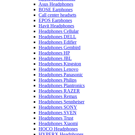
Asus Headphones
BOSE Earphones
Call center headsets
EPOS Earphones
Havit Headphones
Headphones Cellular
Headphones DELL
Headphones Edifier
Headphones Gembird
Headphones HP
Headphones JBL
Headphones Kingston
Headphones Lenovo
Headphones Panasonic
Headphones Philips
Headphones Plantronics
Headphones RAZER
Headphones Remax
Headphones Sennheiser
Headphones SONY
Headphones SVEN
Headphones Trust
Headphones Xiaomi
HOCO Headphones
HYPERX Headphones