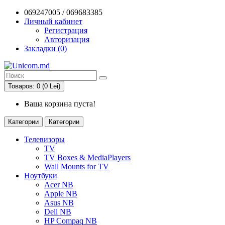
069247005 / 069683385
Личный кабинет
Регистрация
Авторизация
Закладки (0)
Товаров: 0 (0 Lei)
Ваша корзина пуста!
Категории
Категории
Телевизоры
TV
TV Boxes & MediaPlayers
Wall Mounts for TV
Ноутбуки
Acer NB
Apple NB
Asus NB
Dell NB
HP Compaq NB