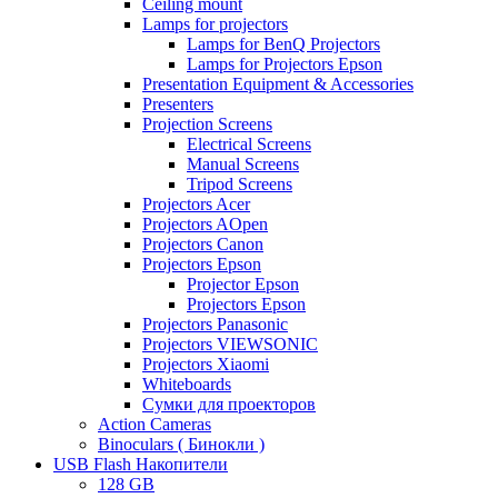
Ceiling mount
Lamps for projectors
Lamps for BenQ Projectors
Lamps for Projectors Epson
Presentation Equipment & Accessories
Presenters
Projection Screens
Electrical Screens
Manual Screens
Tripod Screens
Projectors Acer
Projectors AOpen
Projectors Canon
Projectors Epson
Projector Epson
Projectors Epson
Projectors Panasonic
Projectors VIEWSONIC
Projectors Xiaomi
Whiteboards
Сумки для проекторов
Action Cameras
Binoculars ( Бинокли )
USB Flash Накопители
128 GB