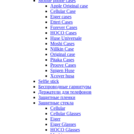
Mobile phone cases
Apple Original case
Cellular Case
Eiger cases
Etteri Cases
Forever Cases
HOCO Cases
Huse Universale
Moshi Cases
Nillkin Case
Original case
Pitaka Cases
Proove Cases
Spigen Huse
Xcover husa
Selfie stick
Беспроводные гарнитуры
Держатели для телефонов
Защитные пленки
Защитные стекла
Cellular
Cellular Glasses
Eiger
Eiger Glasses
HOCO Glasses