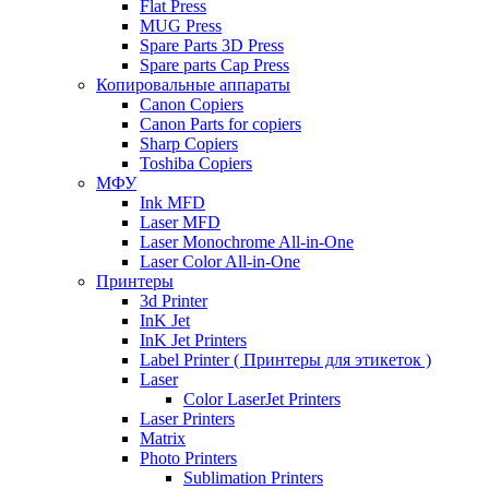
Flat Press
MUG Press
Spare Parts 3D Press
Spare parts Cap Press
Копировальные аппараты
Canon Copiers
Canon Parts for copiers
Sharp Copiers
Toshiba Copiers
МФУ
Ink MFD
Laser MFD
Laser Monochrome All-in-One
Laser Color All-in-One
Принтеры
3d Printer
InK Jet
InK Jet Printers
Label Printer ( Принтеры для этикеток )
Laser
Color LaserJet Printers
Laser Printers
Matrix
Photo Printers
Sublimation Printers