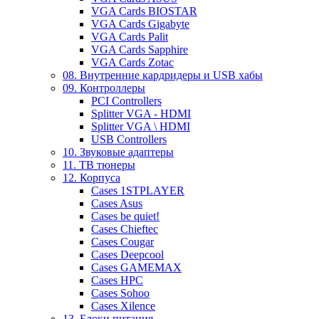
VGA Cards BIOSTAR
VGA Cards Gigabyte
VGA Cards Palit
VGA Cards Sapphire
VGA Cards Zotac
08. Внутренние кардридеры и USB хабы
09. Контроллеры
PCI Controllers
Splitter VGA - HDMI
Splitter VGA \ HDMI
USB Controllers
10. Звуковые адаптеры
11. ТВ тюнеры
12. Корпуса
Cases 1STPLAYER
Cases Asus
Cases be quiet!
Cases Chieftec
Cases Cougar
Cases Deepcool
Cases GAMEMAX
Cases HPC
Cases Sohoo
Cases Xilence
13. Блоки питания