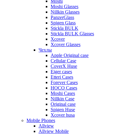
Moshi
Moshi Glasses
Nillkin Glasses
PanzerGlass
Spigen Glass
Stickla BULK
Stickla BULK Glasses
Xcover
Xcover Glasses
Чехлы
Apple Original case
Cellular Case
CoverX Huse
Eiger cases
Etteri Cases
Forever Cases
HOCO Cases
Moshi Cases
Nillkin Case
Original case
Spigen Huse
Xcover husa
Mobile Phones
Allview
Allview Mobile