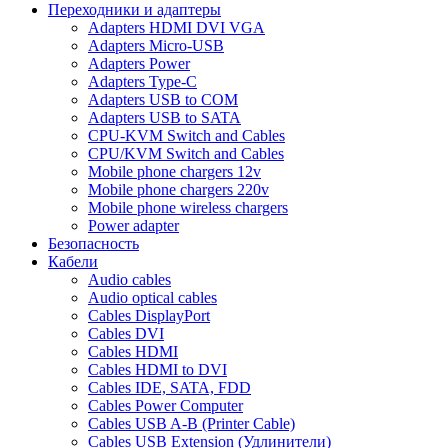
Переходники и адаптеры
Adapters HDMI DVI VGA
Adapters Micro-USB
Adapters Power
Adapters Type-C
Adapters USB to COM
Adapters USB to SATA
CPU-KVM Switch and Cables
CPU/KVM Switch and Cables
Mobile phone chargers 12v
Mobile phone chargers 220v
Mobile phone wireless chargers
Power adapter
Безопасность
Кабели
Audio cables
Audio optical cables
Cables DisplayPort
Cables DVI
Cables HDMI
Cables HDMI to DVI
Cables IDE, SATA, FDD
Cables Power Computer
Cables USB A-B (Printer Cable)
Cables USB Extension (Удлинители)