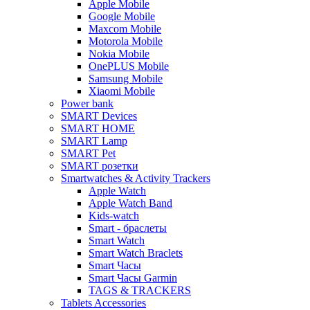
Apple Mobile
Google Mobile
Maxcom Mobile
Motorola Mobile
Nokia Mobile
OnePLUS Mobile
Samsung Mobile
Xiaomi Mobile
Power bank
SMART Devices
SMART HOME
SMART Lamp
SMART Pet
SMART розетки
Smartwatches & Activity Trackers
Apple Watch
Apple Watch Band
Kids-watch
Smart - браслеты
Smart Watch
Smart Watch Braclets
Smart Часы
Smart Часы Garmin
TAGS & TRACKERS
Tablets Accessories