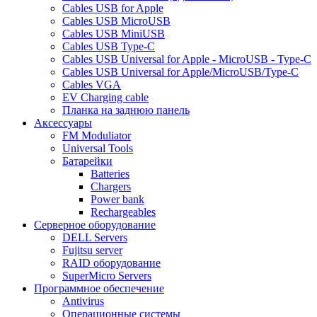
Cables USB for Apple
Cables USB MicroUSB
Cables USB MiniUSB
Cables USB Type-C
Cables USB Universal for Apple - MicroUSB - Type-C
Cables USB Universal for Apple/MicroUSB/Type-C
Cables VGA
EV Charging cable
Планка на заднюю панель
Аксессуары
FM Moduliator
Universal Tools
Батарейки
Batteries
Chargers
Power bank
Rechargeables
Серверное оборудование
DELL Servers
Fujitsu server
RAID оборудование
SuperMicro Servers
Программное обеспечение
Antivirus
Операционные системы