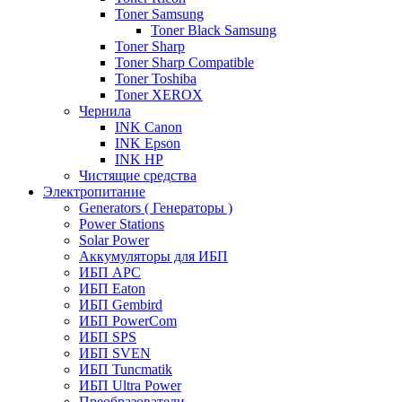
Toner Samsung
Toner Black Samsung
Toner Sharp
Toner Sharp Compatible
Toner Toshiba
Toner XEROX
Чернила
INK Canon
INK Epson
INK HP
Чистящие средства
Электропитание
Generators ( Генераторы )
Power Stations
Solar Power
Аккумуляторы для ИБП
ИБП APC
ИБП Eaton
ИБП Gembird
ИБП PowerCom
ИБП SPS
ИБП SVEN
ИБП Tuncmatik
ИБП Ultra Power
Преобразователи