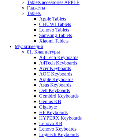
Tablets accessories APPLE
Гаджеты
Tablets
Apple Tablets
CHUWI Tablets
Lenovo Tablets
Samsung Tablets
Xiaomi Tablets
Мультимедия
01. Клавиатуры
A4 Tech Keyboards
A4Tech Keyboards
Acer Keyboards
AOC Keyboards
Apple Keyboards
Asus Keyboards
Dell Keyboards
Gembird Keyboards
Genius KB
Gigabyte
HP Keyboards
HYPERX Keyboards
Lenovo KB
Lenovo Keyboards
Logitech Keyboards