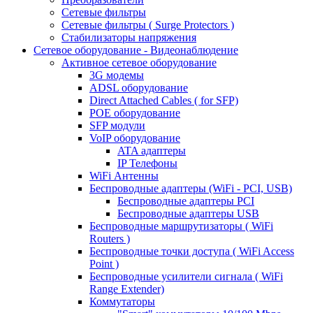
Сетевые фильтры
Сетевые фильтры ( Surge Protectors )
Стабилизаторы напряжения
Сетевое оборудование - Видеонаблюдение
Активное сетевое оборудование
3G модемы
ADSL оборудование
Direct Attached Cables ( for SFP)
POE оборудование
SFP модули
VoIP оборудование
ATA адаптеры
IP Телефоны
WiFi Антенны
Беспроводные адаптеры (WiFi - PCI, USB)
Беспроводные адаптеры PCI
Беспроводные адаптеры USB
Беспроводные маршрутизаторы ( WiFi
Routers )
Беспроводные точки доступа ( WiFi Access
Point )
Беспроводные усилители сигнала ( WiFi
Range Extender)
Коммутаторы