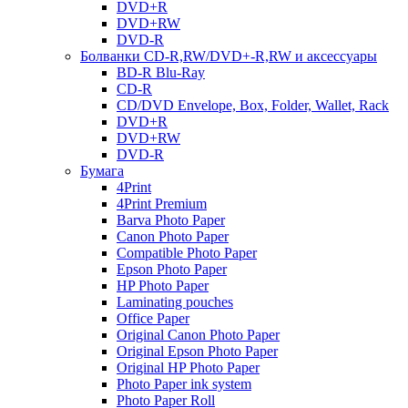
DVD+R
DVD+RW
DVD-R
Болванки CD-R,RW/DVD+-R,RW и аксессуары
BD-R Blu-Ray
CD-R
CD/DVD Envelope, Box, Folder, Wallet, Rack
DVD+R
DVD+RW
DVD-R
Бумага
4Print
4Print Premium
Barva Photo Paper
Canon Photo Paper
Compatible Photo Paper
Epson Photo Paper
HP Photo Paper
Laminating pouches
Office Paper
Original Canon Photo Paper
Original Epson Photo Paper
Original HP Photo Paper
Photo Paper ink system
Photo Paper Roll