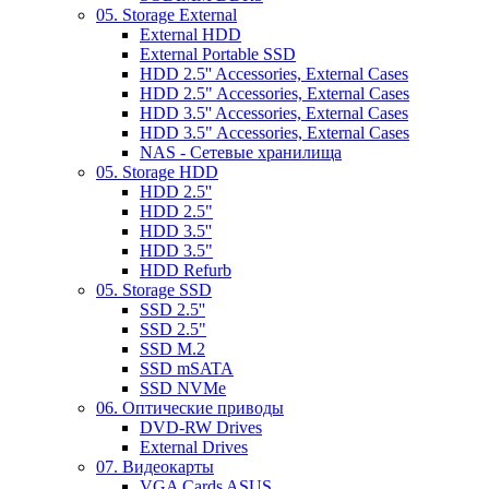
05. Storage External
External HDD
External Portable SSD
HDD 2.5'' Accessories, External Cases
HDD 2.5" Accessories, External Cases
HDD 3.5'' Accessories, External Cases
HDD 3.5" Accessories, External Cases
NAS - Сетевые хранилища
05. Storage HDD
HDD 2.5''
HDD 2.5"
HDD 3.5''
HDD 3.5"
HDD Refurb
05. Storage SSD
SSD 2.5''
SSD 2.5"
SSD M.2
SSD mSATA
SSD NVMe
06. Оптические приводы
DVD-RW Drives
External Drives
07. Видеокарты
VGA Cards ASUS