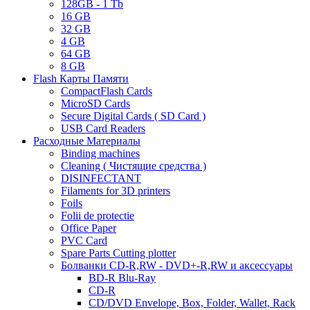
128GB - 1 Tb
16 GB
32 GB
4 GB
64 GB
8 GB
Flash Карты Памяти
CompactFlash Cards
MicroSD Cards
Secure Digital Cards ( SD Card )
USB Card Readers
Расходные Материалы
Binding machines
Cleaning ( Чистящие средства )
DISINFECTANT
Filaments for 3D printers
Foils
Folii de protectie
Office Paper
PVC Card
Spare Parts Cutting plotter
Болванки CD-R,RW - DVD+-R,RW и аксессуары
BD-R Blu-Ray
CD-R
CD/DVD Envelope, Box, Folder, Wallet, Rack