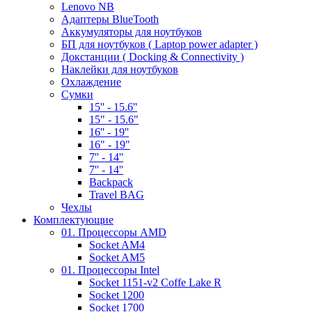
Lenovo NB
Адаптеры BlueTooth
Аккумуляторы для ноутбуков
БП для ноутбуков ( Laptop power adapter )
Докстанции ( Docking & Connectivity )
Наклейки для ноутбуков
Охлаждение
Сумки
15'' - 15.6''
15" - 15.6"
16'' - 19''
16" - 19"
7'' - 14''
7'' - 14''
Backpack
Travel BAG
Чехлы
Комплектующие
01. Процессоры AMD
Socket AM4
Socket AM5
01. Процессоры Intel
Socket 1151-v2 Coffe Lake R
Socket 1200
Socket 1700