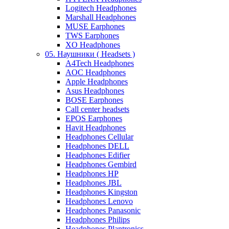
Logitech Headphones
Marshall Headphones
MUSE Earphones
TWS Earphones
XO Headphones
05. Наушники ( Headsets )
A4Tech Headphones
AOC Headphones
Apple Headphones
Asus Headphones
BOSE Earphones
Call center headsets
EPOS Earphones
Havit Headphones
Headphones Cellular
Headphones DELL
Headphones Edifier
Headphones Gembird
Headphones HP
Headphones JBL
Headphones Kingston
Headphones Lenovo
Headphones Panasonic
Headphones Philips
Headphones Plantronics