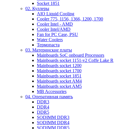
Socket 1851
02. Куллеры
AIO Liquid Cooling
Cooler 775, 1156, 1366, 1200, 1700
Cooler Intel - AMD
Cooler Intel/AMD
Fan for PC Case, PSU
Water Coolers
Термопаста
03. Материнские платы
Mainboards SoC onboard Processors
Mainboards socket 1151-v2 Coffe Lake R
Mainboards socket 1200
Mainboards socket 1700
Mainboards socket 1851
Mainboards socket AM4
Mainboards socket AM5
MB Accessories
04. Оперативная память
DDR3
DDR4
DDR5
SODIMM DDR3
SODIMM DDR4
SODIMM DDR5