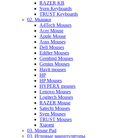
RAZER KB
Sven Keyboards
TRUST Keyboards
02. Мышки
A4Tech Mouses
Acer Mouse
Apple Mouse
Asus Mouses
Dell Mouses
Edifier Mouses
Gembird Mouses
Genius Mouses
Havit mouses
HP
HP Mouses
HYPERX mouses
Lenovo Mouses
Logitech Mouses
RAZER Mouse
Satechi Mouses
Sven Mouses
TRUST Mouses
Xiaomi
03. Mouse Pad
03. Игровые манипуляторы