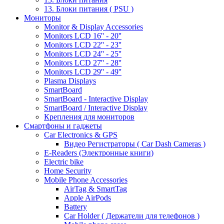
13. Блоки питания ( PSU )
Мониторы
Monitor & Display Accessories
Monitors LCD 16'' - 20''
Monitors LCD 22'' - 23''
Monitors LCD 24'' - 25''
Monitors LCD 27'' - 28''
Monitors LCD 29'' - 49''
Plasma Displays
SmartBoard
SmartBoard - Interactive Display
SmartBoard / Interactive Display
Крепления для мониторов
Смартфоны и гаджеты
Car Electronics & GPS
Видео Регистраторы ( Car Dash Cameras )
E-Readers (Электронные книги)
Electric bike
Home Security
Mobile Phone Accessories
AirTag & SmartTag
Apple AirPods
Battery
Car Holder ( Держатели для телефонов )