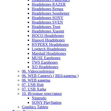
Headphones RAZER
Headphones Remax
Headphones Sennheiser
Headphones SONY
Headphones SVEN
Headphones Trust
Headphones Xiaomi
HOCO Headphones
Huawei Headphones
HYPERX Headphones
Logitech Headphones
Marshall Headphones
MUSE Earphones
TWS Earphones
XO Headphones
06. Videoconference
06. WEB Camera's ( ВЕб-камеры )
06. WEB камеры
07. USB Hub
07. USB Хабы
10. Игровые приставки
Nintendo
SONY PlayStation
Graphics Tablets