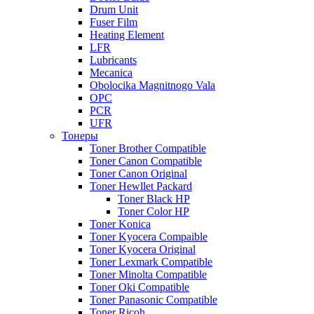
Drum Unit
Fuser Film
Heating Element
LFR
Lubricants
Mecanica
Obolocika Magnitnogo Vala
OPC
PCR
UFR
Тонеры
Toner Brother Compatible
Toner Canon Compatible
Toner Canon Original
Toner Hewllet Packard
Toner Black HP
Toner Color HP
Toner Konica
Toner Kyocera Compaible
Toner Kyocera Original
Toner Lexmark Compatible
Toner Minolta Compatible
Toner Oki Compatible
Toner Panasonic Compatible
Toner Ricoh