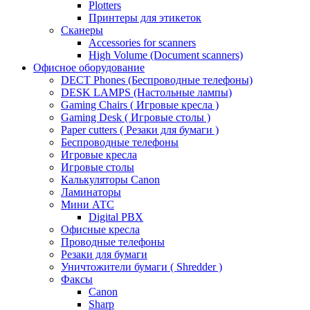
Plotters
Принтеры для этикеток
Сканеры
Accessories for scanners
High Volume (Document scanners)
Офисное оборудование
DECT Phones (Беспроводные телефоны)
DESK LAMPS (Настольные лампы)
Gaming Chairs ( Игровые кресла )
Gaming Desk ( Игровые столы )
Paper cutters ( Резаки для бумаги )
Беспроводные телефоны
Игровые кресла
Игровые столы
Калькуляторы Canon
Ламинаторы
Мини АТС
Digital PBX
Офисные кресла
Проводные телефоны
Резаки для бумаги
Уничтожители бумаги ( Shredder )
Факсы
Canon
Sharp