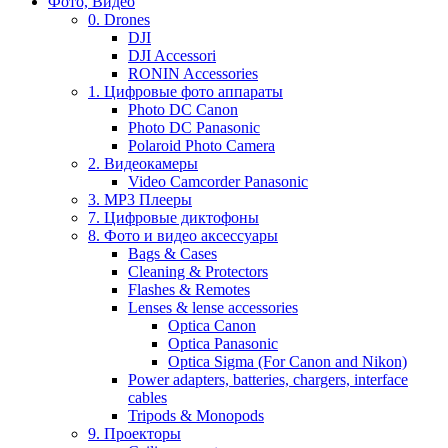
Фото, Видео
0. Drones
DJI
DJI Accessori
RONIN Accessories
1. Цифровые фото аппараты
Photo DC Canon
Photo DC Panasonic
Polaroid Photo Camera
2. Видеокамеры
Video Camcorder Panasonic
3. MP3 Плееры
7. Цифровые диктофоны
8. Фото и видео аксессуары
Bags & Cases
Cleaning & Protectors
Flashes & Remotes
Lenses & lense accessories
Optica Canon
Optica Panasonic
Optica Sigma (For Canon and Nikon)
Power adapters, batteries, chargers, interface
cables
Tripods & Monopods
9. Проекторы