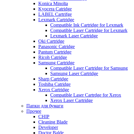
Konica Minolta
Kyocera Catridge
LABEL Cartrifge
Lexmark Cartridge
Compatible Ink Cartridge for Lexmark
Compatible Laser Cartridge for Lexmark
Lexmark Laser Cartridge
Oki Cartridge
Panasonic Catridge
Pantum Cartridge
Ricoh Catridge
Samsung Cartridge
Compatible Laser Cartridge for Samsung
Samsung Laser Cartridge
Sharp Cartridge
Toshiba Catridge
Xerox Cartridge
Compatible Laser Cartrdge for Xerox
Xerox Laser Cartridge
Папки для бумаги
Прочее
CHIP
Cleaning Blade
Developer
Doctor Balde