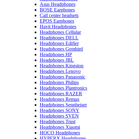
Asus Headphones
BOSE Earphones
Call center headsets
EPOS Earphones
Havit Headphones
Headphones Cellular
Headphones DELL
Headphones Edifier
Headphones Gembird
Headphones HP
Headphones JBL
Headphones Kingston
Headphones Lenovo
Headphones Panasonic
Headphones Philips
Headphones Plantronics
Headphones RAZER
Headphones Remax
Headphones Sennheiser
Headphones SONY
Headphones SVEN
Headphones Trust
Headphones Xiaomi
HOCO Headphones
HYPERX Headphones