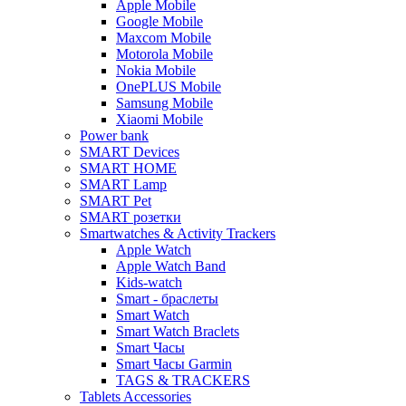
Apple Mobile
Google Mobile
Maxcom Mobile
Motorola Mobile
Nokia Mobile
OnePLUS Mobile
Samsung Mobile
Xiaomi Mobile
Power bank
SMART Devices
SMART HOME
SMART Lamp
SMART Pet
SMART розетки
Smartwatches & Activity Trackers
Apple Watch
Apple Watch Band
Kids-watch
Smart - браслеты
Smart Watch
Smart Watch Braclets
Smart Часы
Smart Часы Garmin
TAGS & TRACKERS
Tablets Accessories