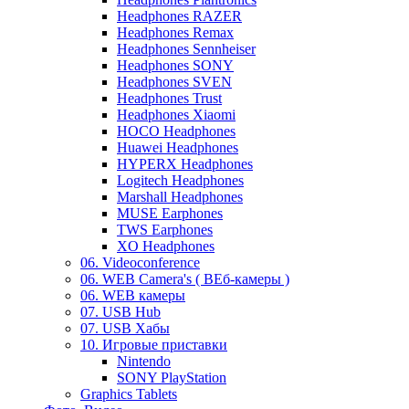
Headphones RAZER
Headphones Remax
Headphones Sennheiser
Headphones SONY
Headphones SVEN
Headphones Trust
Headphones Xiaomi
HOCO Headphones
Huawei Headphones
HYPERX Headphones
Logitech Headphones
Marshall Headphones
MUSE Earphones
TWS Earphones
XO Headphones
06. Videoconference
06. WEB Camera's ( ВЕб-камеры )
06. WEB камеры
07. USB Hub
07. USB Хабы
10. Игровые приставки
Nintendo
SONY PlayStation
Graphics Tablets