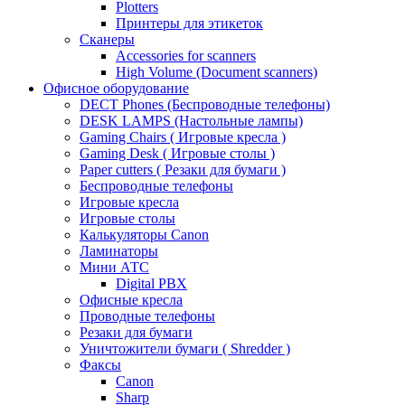
Plotters
Принтеры для этикеток
Сканеры
Accessories for scanners
High Volume (Document scanners)
Офисное оборудование
DECT Phones (Беспроводные телефоны)
DESK LAMPS (Настольные лампы)
Gaming Chairs ( Игровые кресла )
Gaming Desk ( Игровые столы )
Paper cutters ( Резаки для бумаги )
Беспроводные телефоны
Игровые кресла
Игровые столы
Калькуляторы Canon
Ламинаторы
Мини АТС
Digital PBX
Офисные кресла
Проводные телефоны
Резаки для бумаги
Уничтожители бумаги ( Shredder )
Факсы
Canon
Sharp