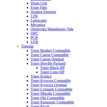
Drum Unit
Fuser Film
Heating Element
LFR
Lubricants
Mecanica
Obolocika Magnitnogo Vala
OPC
PCR
UFR
Тонеры
Toner Brother Compatible
Toner Canon Compatible
Toner Canon Original
Toner Hewllet Packard
Toner Black HP
Toner Color HP
Toner Konica
Toner Kyocera Compaible
Toner Kyocera Original
Toner Lexmark Compatible
Toner Minolta Compatible
Toner Oki Compatible
Toner Panasonic Compatible
Toner Ricoh