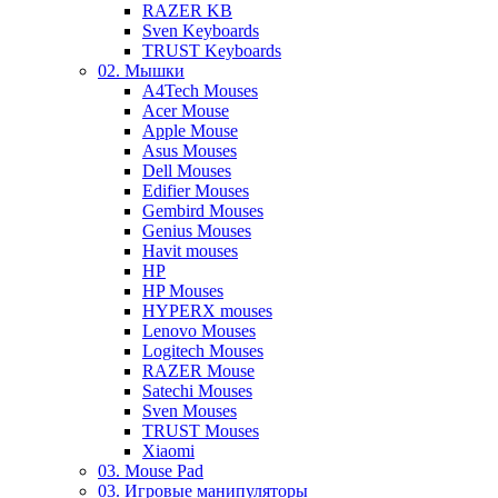
RAZER KB
Sven Keyboards
TRUST Keyboards
02. Мышки
A4Tech Mouses
Acer Mouse
Apple Mouse
Asus Mouses
Dell Mouses
Edifier Mouses
Gembird Mouses
Genius Mouses
Havit mouses
HP
HP Mouses
HYPERX mouses
Lenovo Mouses
Logitech Mouses
RAZER Mouse
Satechi Mouses
Sven Mouses
TRUST Mouses
Xiaomi
03. Mouse Pad
03. Игровые манипуляторы