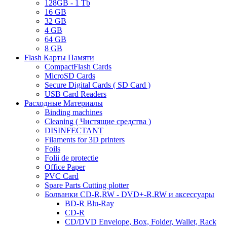
128GB - 1 Tb
16 GB
32 GB
4 GB
64 GB
8 GB
Flash Карты Памяти
CompactFlash Cards
MicroSD Cards
Secure Digital Cards ( SD Card )
USB Card Readers
Расходные Материалы
Binding machines
Cleaning ( Чистящие средства )
DISINFECTANT
Filaments for 3D printers
Foils
Folii de protectie
Office Paper
PVC Card
Spare Parts Cutting plotter
Болванки CD-R,RW - DVD+-R,RW и аксессуары
BD-R Blu-Ray
CD-R
CD/DVD Envelope, Box, Folder, Wallet, Rack