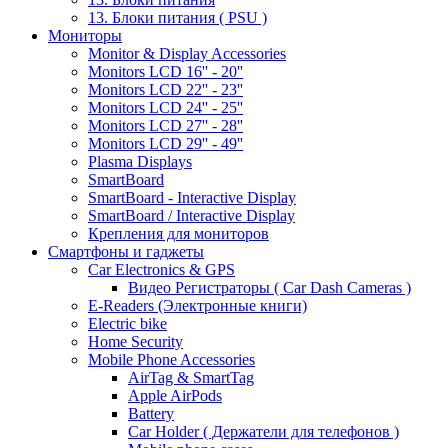
13. Блоки питания ( PSU )
Мониторы
Monitor & Display Accessories
Monitors LCD 16'' - 20''
Monitors LCD 22'' - 23''
Monitors LCD 24'' - 25''
Monitors LCD 27'' - 28''
Monitors LCD 29'' - 49''
Plasma Displays
SmartBoard
SmartBoard - Interactive Display
SmartBoard / Interactive Display
Крепления для мониторов
Смартфоны и гаджеты
Car Electronics & GPS
Видео Регистраторы ( Car Dash Cameras )
E-Readers (Электронные книги)
Electric bike
Home Security
Mobile Phone Accessories
AirTag & SmartTag
Apple AirPods
Battery
Car Holder ( Держатели для телефонов )