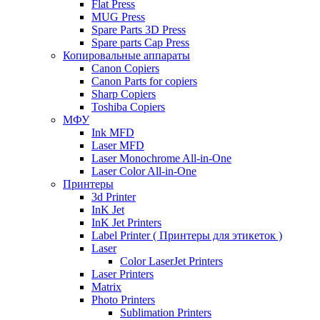
Flat Press
MUG Press
Spare Parts 3D Press
Spare parts Cap Press
Копировальные аппараты
Canon Copiers
Canon Parts for copiers
Sharp Copiers
Toshiba Copiers
МФУ
Ink MFD
Laser MFD
Laser Monochrome All-in-One
Laser Color All-in-One
Принтеры
3d Printer
InK Jet
InK Jet Printers
Label Printer ( Принтеры для этикеток )
Laser
Color LaserJet Printers
Laser Printers
Matrix
Photo Printers
Sublimation Printers