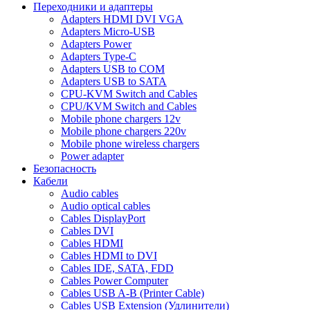
Переходники и адаптеры
Adapters HDMI DVI VGA
Adapters Micro-USB
Adapters Power
Adapters Type-C
Adapters USB to COM
Adapters USB to SATA
CPU-KVM Switch and Cables
CPU/KVM Switch and Cables
Mobile phone chargers 12v
Mobile phone chargers 220v
Mobile phone wireless chargers
Power adapter
Безопасность
Кабели
Audio cables
Audio optical cables
Cables DisplayPort
Cables DVI
Cables HDMI
Cables HDMI to DVI
Cables IDE, SATA, FDD
Cables Power Computer
Cables USB A-B (Printer Cable)
Cables USB Extension (Удлинители)