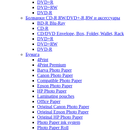
DVD+R
DVD+RW
DVD-R
Болванки CD-R,RW/DVD+-R,RW и аксессуары
BD-R Blu-Ray
CD-R
CD/DVD Envelope, Box, Folder, Wallet, Rack
DVD+R
DVD+RW
DVD-R
Бумага
4Print
4Print Premium
Barva Photo Paper
Canon Photo Paper
Compatible Photo Paper
Epson Photo Paper
HP Photo Paper
Laminating pouches
Office Paper
Original Canon Photo Paper
Original Epson Photo Paper
Original HP Photo Paper
Photo Paper ink system
Photo Paper Roll