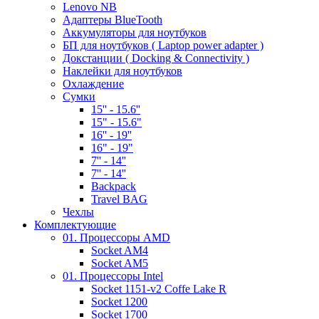
Lenovo NB
Адаптеры BlueTooth
Аккумуляторы для ноутбуков
БП для ноутбуков ( Laptop power adapter )
Докстанции ( Docking & Connectivity )
Наклейки для ноутбуков
Охлаждение
Сумки
15'' - 15.6''
15" - 15.6"
16'' - 19''
16" - 19"
7'' - 14''
7'' - 14''
Backpack
Travel BAG
Чехлы
Комплектующие
01. Процессоры AMD
Socket AM4
Socket AM5
01. Процессоры Intel
Socket 1151-v2 Coffe Lake R
Socket 1200
Socket 1700