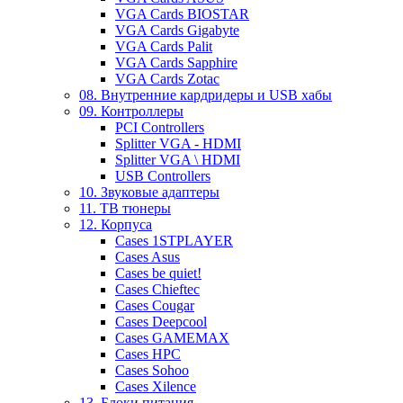
VGA Cards BIOSTAR
VGA Cards Gigabyte
VGA Cards Palit
VGA Cards Sapphire
VGA Cards Zotac
08. Внутренние кардридеры и USB хабы
09. Контроллеры
PCI Controllers
Splitter VGA - HDMI
Splitter VGA \ HDMI
USB Controllers
10. Звуковые адаптеры
11. ТВ тюнеры
12. Корпуса
Cases 1STPLAYER
Cases Asus
Cases be quiet!
Cases Chieftec
Cases Cougar
Cases Deepcool
Cases GAMEMAX
Cases HPC
Cases Sohoo
Cases Xilence
13. Блоки питания