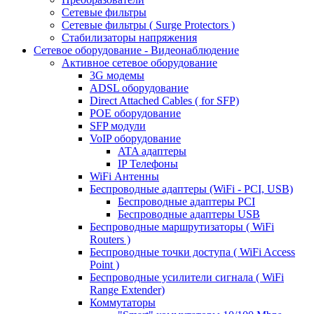
Сетевые фильтры
Сетевые фильтры ( Surge Protectors )
Стабилизаторы напряжения
Сетевое оборудование - Видеонаблюдение
Активное сетевое оборудование
3G модемы
ADSL оборудование
Direct Attached Cables ( for SFP)
POE оборудование
SFP модули
VoIP оборудование
ATA адаптеры
IP Телефоны
WiFi Антенны
Беспроводные адаптеры (WiFi - PCI, USB)
Беспроводные адаптеры PCI
Беспроводные адаптеры USB
Беспроводные маршрутизаторы ( WiFi
Routers )
Беспроводные точки доступа ( WiFi Access
Point )
Беспроводные усилители сигнала ( WiFi
Range Extender)
Коммутаторы