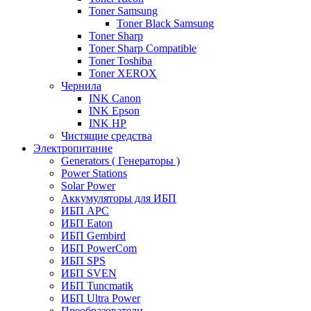
Toner Samsung
Toner Black Samsung
Toner Sharp
Toner Sharp Compatible
Toner Toshiba
Toner XEROX
Чернила
INK Canon
INK Epson
INK HP
Чистящие средства
Электропитание
Generators ( Генераторы )
Power Stations
Solar Power
Аккумуляторы для ИБП
ИБП APC
ИБП Eaton
ИБП Gembird
ИБП PowerCom
ИБП SPS
ИБП SVEN
ИБП Tuncmatik
ИБП Ultra Power
Преобразователи