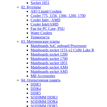
Socket 1851
02. Куллеры
AIO Liquid Cooling
Cooler 775, 1156, 1366, 1200, 1700
Cooler Intel - AMD
Cooler Intel/AMD
Fan for PC Case, PSU
Water Coolers
Термопаста
03. Материнские платы
Mainboards SoC onboard Processors
Mainboards socket 1151-v2 Coffe Lake R
Mainboards socket 1200
Mainboards socket 1700
Mainboards socket 1851
Mainboards socket AM4
Mainboards socket AM5
MB Accessories
04. Оперативная память
DDR3
DDR4
DDR5
SODIMM DDR3
SODIMM DDR4
SODIMM DDR5