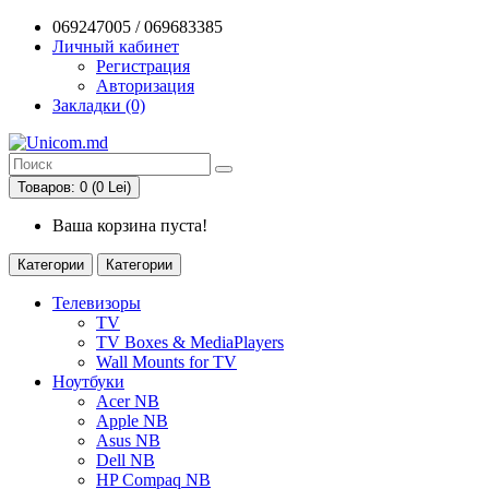
069247005 / 069683385
Личный кабинет
Регистрация
Авторизация
Закладки (0)
Товаров: 0 (0 Lei)
Ваша корзина пуста!
Категории
Категории
Телевизоры
TV
TV Boxes & MediaPlayers
Wall Mounts for TV
Ноутбуки
Acer NB
Apple NB
Asus NB
Dell NB
HP Compaq NB