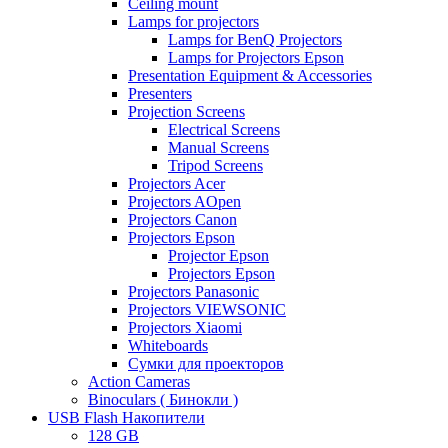
Ceiling mount
Lamps for projectors
Lamps for BenQ Projectors
Lamps for Projectors Epson
Presentation Equipment & Accessories
Presenters
Projection Screens
Electrical Screens
Manual Screens
Tripod Screens
Projectors Acer
Projectors AOpen
Projectors Canon
Projectors Epson
Projector Epson
Projectors Epson
Projectors Panasonic
Projectors VIEWSONIC
Projectors Xiaomi
Whiteboards
Сумки для проекторов
Action Cameras
Binoculars ( Бинокли )
USB Flash Накопители
128 GB