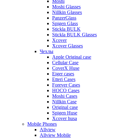
Moshi
Moshi Glasses
Nillkin Glasses
PanzerGlass
Spigen Glass
Stickla BULK
Stickla BULK Glasses
Xcover
Xcover Glasses
Чехлы
Apple Original case
Cellular Case
CoverX Huse
Eiger cases
Etteri Cases
Forever Cases
HOCO Cases
Moshi Cases
Nillkin Case
Original case
Spigen Huse
Xcover husa
Mobile Phones
Allview
Allview Mobile