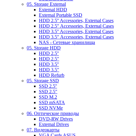
05. Storage External
External HDD
External Portable SSD
HDD 2.5'' Accessories, External Cases
HDD 2.5" Accessories, External Cases
HDD 3.5'' Accessories, External Cases
HDD 3.5" Accessories, External Cases
NAS - Сетевые хранилища
05. Storage HDD
HDD 2.5''
HDD 2.5"
HDD 3.5''
HDD 3.5"
HDD Refurb
05. Storage SSD
SSD 2.5''
SSD 2.5"
SSD M.2
SSD mSATA
SSD NVMe
06. Оптические приводы
DVD-RW Drives
External Drives
07. Видеокарты
VGA Cards ASUS