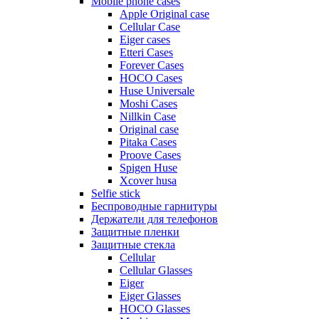
Mobile phone cases
Apple Original case
Cellular Case
Eiger cases
Etteri Cases
Forever Cases
HOCO Cases
Huse Universale
Moshi Cases
Nillkin Case
Original case
Pitaka Cases
Proove Cases
Spigen Huse
Xcover husa
Selfie stick
Беспроводные гарнитуры
Держатели для телефонов
Защитные пленки
Защитные стекла
Cellular
Cellular Glasses
Eiger
Eiger Glasses
HOCO Glasses