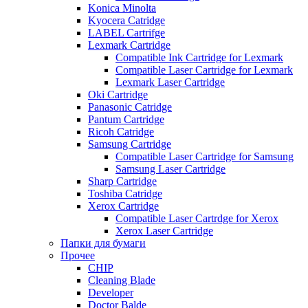
Konica Minolta
Kyocera Catridge
LABEL Cartrifge
Lexmark Cartridge
Compatible Ink Cartridge for Lexmark
Compatible Laser Cartridge for Lexmark
Lexmark Laser Cartridge
Oki Cartridge
Panasonic Catridge
Pantum Cartridge
Ricoh Catridge
Samsung Cartridge
Compatible Laser Cartridge for Samsung
Samsung Laser Cartridge
Sharp Cartridge
Toshiba Catridge
Xerox Cartridge
Compatible Laser Cartrdge for Xerox
Xerox Laser Cartridge
Папки для бумаги
Прочее
CHIP
Cleaning Blade
Developer
Doctor Balde