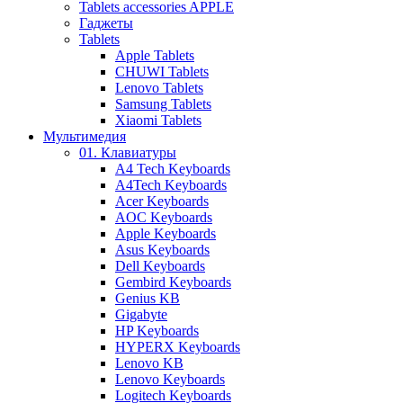
Tablets accessories APPLE
Гаджеты
Tablets
Apple Tablets
CHUWI Tablets
Lenovo Tablets
Samsung Tablets
Xiaomi Tablets
Мультимедия
01. Клавиатуры
A4 Tech Keyboards
A4Tech Keyboards
Acer Keyboards
AOC Keyboards
Apple Keyboards
Asus Keyboards
Dell Keyboards
Gembird Keyboards
Genius KB
Gigabyte
HP Keyboards
HYPERX Keyboards
Lenovo KB
Lenovo Keyboards
Logitech Keyboards