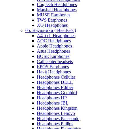
Logitech Headphones
Marshall Headphones
MUSE Earphones
TWS Earphones
XO Headphones
05. Наушники ( Headsets )
A4Tech Headphones
AOC Headphones
Apple Headphones
Asus Headphones
BOSE Earphones
Call center headsets
EPOS Earphones
Havit Headphones
Headphones Cellular
Headphones DELL
Headphones Edifier
Headphones Gembird
Headphones HP
Headphones JBL
Headphones Kingston
Headphones Lenovo
Headphones Panasonic
Headphones Philips
Headphones Plantronics