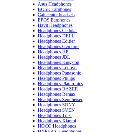
Asus Headphones
BOSE Earphones
Call center headsets
EPOS Earphones
Havit Headphones
Headphones Cellular
Headphones DELL
Headphones Edifier
Headphones Gembird
Headphones HP
Headphones JBL
Headphones Kingston
Headphones Lenovo
Headphones Panasonic
Headphones Philips
Headphones Plantronics
Headphones RAZER
Headphones Remax
Headphones Sennheiser
Headphones SONY
Headphones SVEN
Headphones Trust
Headphones Xiaomi
HOCO Headphones
HYPERX Headphones