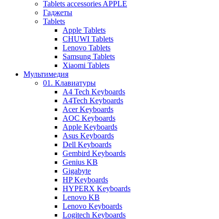
Tablets accessories APPLE
Гаджеты
Tablets
Apple Tablets
CHUWI Tablets
Lenovo Tablets
Samsung Tablets
Xiaomi Tablets
Мультимедия
01. Клавиатуры
A4 Tech Keyboards
A4Tech Keyboards
Acer Keyboards
AOC Keyboards
Apple Keyboards
Asus Keyboards
Dell Keyboards
Gembird Keyboards
Genius KB
Gigabyte
HP Keyboards
HYPERX Keyboards
Lenovo KB
Lenovo Keyboards
Logitech Keyboards