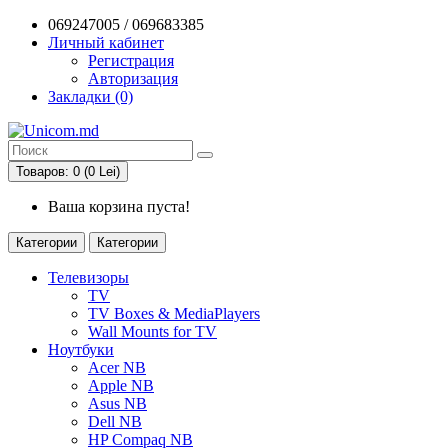
069247005 / 069683385
Личный кабинет
Регистрация
Авторизация
Закладки (0)
Товаров: 0 (0 Lei)
Ваша корзина пуста!
Категории
Категории
Телевизоры
TV
TV Boxes & MediaPlayers
Wall Mounts for TV
Ноутбуки
Acer NB
Apple NB
Asus NB
Dell NB
HP Compaq NB