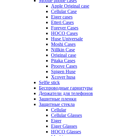
Mobile phone cases
Apple Original case
Cellular Case
Eiger cases
Etteri Cases
Forever Cases
HOCO Cases
Huse Universale
Moshi Cases
Nillkin Case
Original case
Pitaka Cases
Proove Cases
Spigen Huse
Xcover husa
Selfie stick
Беспроводные гарнитуры
Держатели для телефонов
Защитные пленки
Защитные стекла
Cellular
Cellular Glasses
Eiger
Eiger Glasses
HOCO Glasses