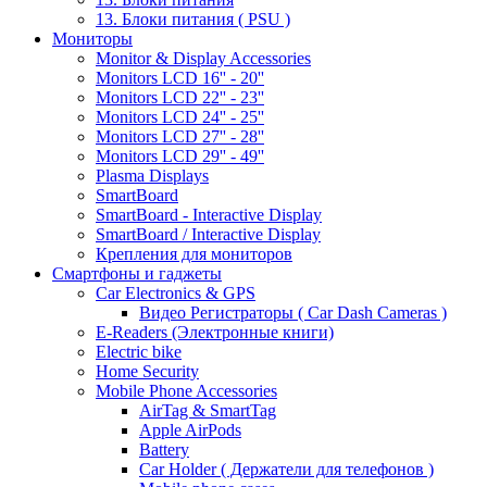
13. Блоки питания ( PSU )
Мониторы
Monitor & Display Accessories
Monitors LCD 16'' - 20''
Monitors LCD 22'' - 23''
Monitors LCD 24'' - 25''
Monitors LCD 27'' - 28''
Monitors LCD 29'' - 49''
Plasma Displays
SmartBoard
SmartBoard - Interactive Display
SmartBoard / Interactive Display
Крепления для мониторов
Смартфоны и гаджеты
Car Electronics & GPS
Видео Регистраторы ( Car Dash Cameras )
E-Readers (Электронные книги)
Electric bike
Home Security
Mobile Phone Accessories
AirTag & SmartTag
Apple AirPods
Battery
Car Holder ( Держатели для телефонов )