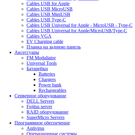
Cables USB for Apple
Cables USB MicroUSB
Cables USB MiniUSB
Cables USB Type-C
Cables USB Universal for Apple - MicroUSB - Type-C
Cables USB Universal for Apple/MicroUSB/Type-C
Cables VGA
EV Charging cable
Планка на заднюю панель
Аксессуары
FM Moduliator
Universal Tools
Батарейки
Batteries
Chargers
Power bank
Rechargeables
Серверное оборудование
DELL Servers
Fujitsu server
RAID оборудование
SuperMicro Servers
Программное обеспечение
Antivirus
Операционные системы