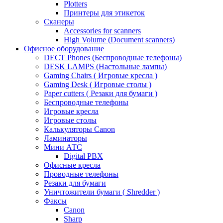
Plotters
Принтеры для этикеток
Сканеры
Accessories for scanners
High Volume (Document scanners)
Офисное оборудование
DECT Phones (Беспроводные телефоны)
DESK LAMPS (Настольные лампы)
Gaming Chairs ( Игровые кресла )
Gaming Desk ( Игровые столы )
Paper cutters ( Резаки для бумаги )
Беспроводные телефоны
Игровые кресла
Игровые столы
Калькуляторы Canon
Ламинаторы
Мини АТС
Digital PBX
Офисные кресла
Проводные телефоны
Резаки для бумаги
Уничтожители бумаги ( Shredder )
Факсы
Canon
Sharp