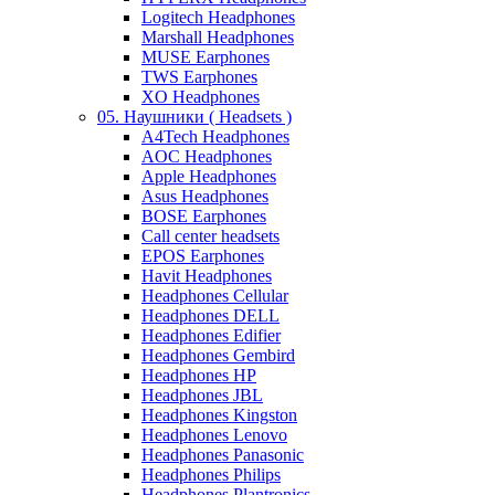
Logitech Headphones
Marshall Headphones
MUSE Earphones
TWS Earphones
XO Headphones
05. Наушники ( Headsets )
A4Tech Headphones
AOC Headphones
Apple Headphones
Asus Headphones
BOSE Earphones
Call center headsets
EPOS Earphones
Havit Headphones
Headphones Cellular
Headphones DELL
Headphones Edifier
Headphones Gembird
Headphones HP
Headphones JBL
Headphones Kingston
Headphones Lenovo
Headphones Panasonic
Headphones Philips
Headphones Plantronics