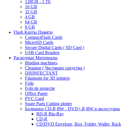
128GB - 1 Tb
16 GB
32 GB
4 GB
64 GB
8 GB
Flash Карты Памяти
CompactFlash Cards
MicroSD Cards
Secure Digital Cards ( SD Card )
USB Card Readers
Расходные Материалы
Binding machines
Cleaning ( Чистящие средства )
DISINFECTANT
Filaments for 3D printers
Foils
Folii de protectie
Office Paper
PVC Card
Spare Parts Cutting plotter
Болванки CD-R,RW - DVD+-R,RW и аксессуары
BD-R Blu-Ray
CD-R
CD/DVD Envelope, Box, Folder, Wallet, Rack