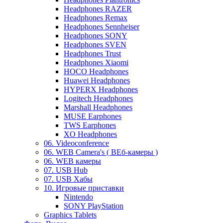
Headphones RAZER
Headphones Remax
Headphones Sennheiser
Headphones SONY
Headphones SVEN
Headphones Trust
Headphones Xiaomi
HOCO Headphones
Huawei Headphones
HYPERX Headphones
Logitech Headphones
Marshall Headphones
MUSE Earphones
TWS Earphones
XO Headphones
06. Videoconference
06. WEB Camera's ( ВЕб-камеры )
06. WEB камеры
07. USB Hub
07. USB Хабы
10. Игровые приставки
Nintendo
SONY PlayStation
Graphics Tablets