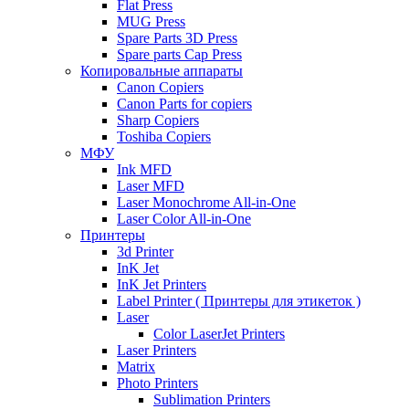
Flat Press
MUG Press
Spare Parts 3D Press
Spare parts Cap Press
Копировальные аппараты
Canon Copiers
Canon Parts for copiers
Sharp Copiers
Toshiba Copiers
МФУ
Ink MFD
Laser MFD
Laser Monochrome All-in-One
Laser Color All-in-One
Принтеры
3d Printer
InK Jet
InK Jet Printers
Label Printer ( Принтеры для этикеток )
Laser
Color LaserJet Printers
Laser Printers
Matrix
Photo Printers
Sublimation Printers