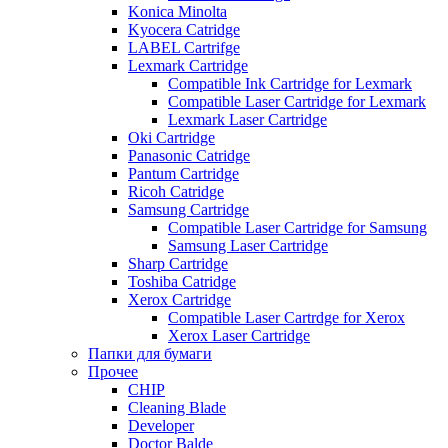
Konica Minolta
Kyocera Catridge
LABEL Cartrifge
Lexmark Cartridge
Compatible Ink Cartridge for Lexmark
Compatible Laser Cartridge for Lexmark
Lexmark Laser Cartridge
Oki Cartridge
Panasonic Catridge
Pantum Cartridge
Ricoh Catridge
Samsung Cartridge
Compatible Laser Cartridge for Samsung
Samsung Laser Cartridge
Sharp Cartridge
Toshiba Catridge
Xerox Cartridge
Compatible Laser Cartrdge for Xerox
Xerox Laser Cartridge
Папки для бумаги
Прочее
CHIP
Cleaning Blade
Developer
Doctor Balde