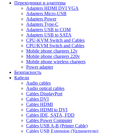
Переходники и адаптеры
Adapters HDMI DVI VGA
Adapters Micro-USB
Adapters Power
Adapters Type-C
Adapters USB to COM
Adapters USB to SATA
CPU-KVM Switch and Cables
CPU/KVM Switch and Cables
Mobile phone chargers 12v
Mobile phone chargers 220v
Mobile phone wireless chargers
Power adapter
Безопасность
Кабели
Audio cables
Audio optical cables
Cables DisplayPort
Cables DVI
Cables HDMI
Cables HDMI to DVI
Cables IDE, SATA, FDD
Cables Power Computer
Cables USB A-B (Printer Cable)
Cables USB Extension (Удлинители)