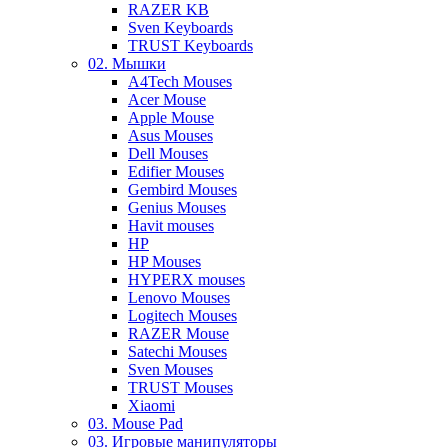
RAZER KB
Sven Keyboards
TRUST Keyboards
02. Мышки
A4Tech Mouses
Acer Mouse
Apple Mouse
Asus Mouses
Dell Mouses
Edifier Mouses
Gembird Mouses
Genius Mouses
Havit mouses
HP
HP Mouses
HYPERX mouses
Lenovo Mouses
Logitech Mouses
RAZER Mouse
Satechi Mouses
Sven Mouses
TRUST Mouses
Xiaomi
03. Mouse Pad
03. Игровые манипуляторы