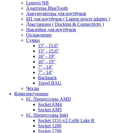
Lenovo NB
Адаптеры BlueTooth
Аккумуляторы для ноутбуков
БП для ноутбуков ( Laptop power adapter )
Докстанции ( Docking & Connectivity )
Наклейки для ноутбуков
Охлаждение
Сумки
15'' - 15.6''
15" - 15.6"
16'' - 19''
16" - 19"
7'' - 14''
7'' - 14''
Backpack
Travel BAG
Чехлы
Комплектующие
01. Процессоры AMD
Socket AM4
Socket AM5
01. Процессоры Intel
Socket 1151-v2 Coffe Lake R
Socket 1200
Socket 1700