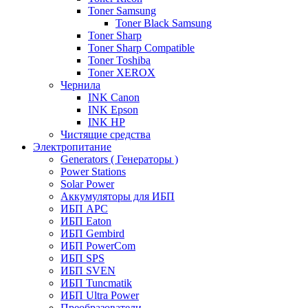
Toner Samsung
Toner Black Samsung
Toner Sharp
Toner Sharp Compatible
Toner Toshiba
Toner XEROX
Чернила
INK Canon
INK Epson
INK HP
Чистящие средства
Электропитание
Generators ( Генераторы )
Power Stations
Solar Power
Аккумуляторы для ИБП
ИБП APC
ИБП Eaton
ИБП Gembird
ИБП PowerCom
ИБП SPS
ИБП SVEN
ИБП Tuncmatik
ИБП Ultra Power
Преобразователи