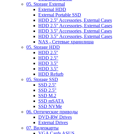
05. Storage External
External HDD
External Portable SSD
HDD 2.5'' Accessories, External Cases
HDD 2.5" Accessories, External Cases
HDD 3.5'' Accessories, External Cases
HDD 3.5" Accessories, External Cases
NAS - Сетевые хранилища
05. Storage HDD
HDD 2.5''
HDD 2.5"
HDD 3.5''
HDD 3.5"
HDD Refurb
05. Storage SSD
SSD 2.5''
SSD 2.5"
SSD M.2
SSD mSATA
SSD NVMe
06. Оптические приводы
DVD-RW Drives
External Drives
07. Видеокарты
VGA Cards ASUS