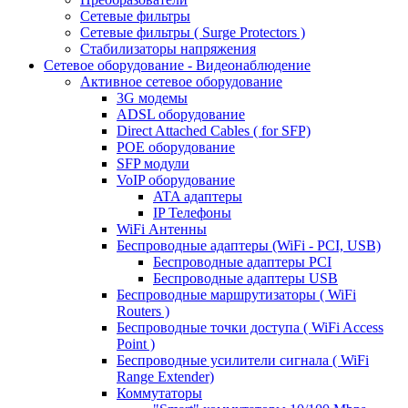
Сетевые фильтры
Сетевые фильтры ( Surge Protectors )
Стабилизаторы напряжения
Сетевое оборудование - Видеонаблюдение
Активное сетевое оборудование
3G модемы
ADSL оборудование
Direct Attached Cables ( for SFP)
POE оборудование
SFP модули
VoIP оборудование
ATA адаптеры
IP Телефоны
WiFi Антенны
Беспроводные адаптеры (WiFi - PCI, USB)
Беспроводные адаптеры PCI
Беспроводные адаптеры USB
Беспроводные маршрутизаторы ( WiFi
Routers )
Беспроводные точки доступа ( WiFi Access
Point )
Беспроводные усилители сигнала ( WiFi
Range Extender)
Коммутаторы