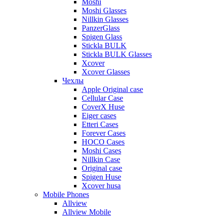
Moshi
Moshi Glasses
Nillkin Glasses
PanzerGlass
Spigen Glass
Stickla BULK
Stickla BULK Glasses
Xcover
Xcover Glasses
Чехлы
Apple Original case
Cellular Case
CoverX Huse
Eiger cases
Etteri Cases
Forever Cases
HOCO Cases
Moshi Cases
Nillkin Case
Original case
Spigen Huse
Xcover husa
Mobile Phones
Allview
Allview Mobile