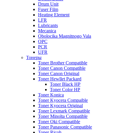
Drum Unit
Fuser Film
Heating Element
LFR
Lubricants
Mecanica
Obolocika Magnitnogo Vala
OPC
PCR
UFR
Тонеры
Toner Brother Compatible
Toner Canon Compatible
Toner Canon Original
Toner Hewllet Packard
Toner Black HP
Toner Color HP
Toner Konica
Toner Kyocera Compaible
Toner Kyocera Original
Toner Lexmark Compatible
Toner Minolta Compatible
Toner Oki Compatible
Toner Panasonic Compatible
Toner Ricoh