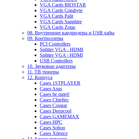
VGA Cards BIOSTAR
VGA Cards Gigabyte
VGA Cards Palit
VGA Cards Sapphire
VGA Cards Zotac
08. Внутренние кардридеры и USB хабы
09. Контроллеры
PCI Controllers
Splitter VGA - HDMI
Splitter VGA \ HDMI
USB Controllers
10. Звуковые адаптеры
11. ТВ тюнеры
12. Корпуса
Cases 1STPLAYER
Cases Asus
Cases be quiet!
Cases Chieftec
Cases Cougar
Cases Deepcool
Cases GAMEMAX
Cases HPC
Cases Sohoo
Cases Xilence
13. Блоки питания