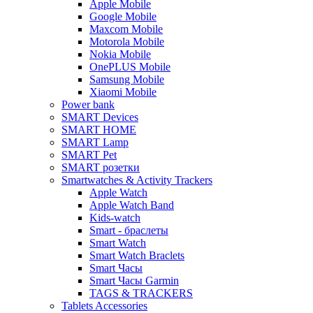
Apple Mobile
Google Mobile
Maxcom Mobile
Motorola Mobile
Nokia Mobile
OnePLUS Mobile
Samsung Mobile
Xiaomi Mobile
Power bank
SMART Devices
SMART HOME
SMART Lamp
SMART Pet
SMART розетки
Smartwatches & Activity Trackers
Apple Watch
Apple Watch Band
Kids-watch
Smart - браслеты
Smart Watch
Smart Watch Braclets
Smart Часы
Smart Часы Garmin
TAGS & TRACKERS
Tablets Accessories