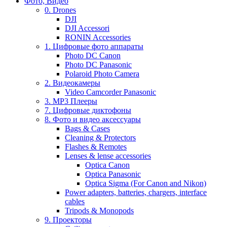
Фото, Видео
0. Drones
DJI
DJI Accessori
RONIN Accessories
1. Цифровые фото аппараты
Photo DC Canon
Photo DC Panasonic
Polaroid Photo Camera
2. Видеокамеры
Video Camcorder Panasonic
3. MP3 Плееры
7. Цифровые диктофоны
8. Фото и видео аксессуары
Bags & Cases
Cleaning & Protectors
Flashes & Remotes
Lenses & lense accessories
Optica Canon
Optica Panasonic
Optica Sigma (For Canon and Nikon)
Power adapters, batteries, chargers, interface
cables
Tripods & Monopods
9. Проекторы