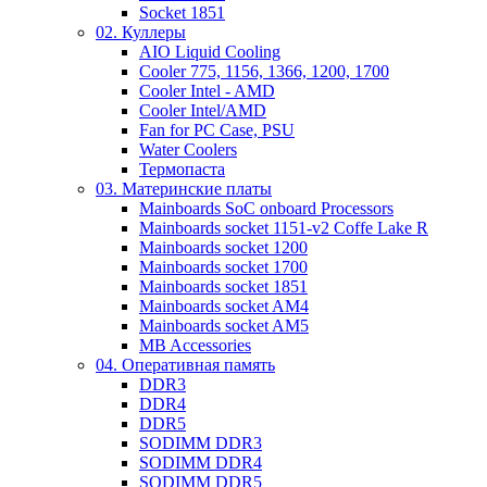
Socket 1851
02. Куллеры
AIO Liquid Cooling
Cooler 775, 1156, 1366, 1200, 1700
Cooler Intel - AMD
Cooler Intel/AMD
Fan for PC Case, PSU
Water Coolers
Термопаста
03. Материнские платы
Mainboards SoC onboard Processors
Mainboards socket 1151-v2 Coffe Lake R
Mainboards socket 1200
Mainboards socket 1700
Mainboards socket 1851
Mainboards socket AM4
Mainboards socket AM5
MB Accessories
04. Оперативная память
DDR3
DDR4
DDR5
SODIMM DDR3
SODIMM DDR4
SODIMM DDR5