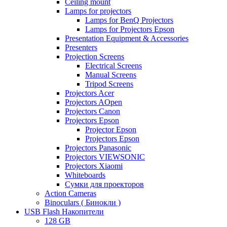
Ceiling mount
Lamps for projectors
Lamps for BenQ Projectors
Lamps for Projectors Epson
Presentation Equipment & Accessories
Presenters
Projection Screens
Electrical Screens
Manual Screens
Tripod Screens
Projectors Acer
Projectors AOpen
Projectors Canon
Projectors Epson
Projector Epson
Projectors Epson
Projectors Panasonic
Projectors VIEWSONIC
Projectors Xiaomi
Whiteboards
Сумки для проекторов
Action Cameras
Binoculars ( Бинокли )
USB Flash Накопители
128 GB