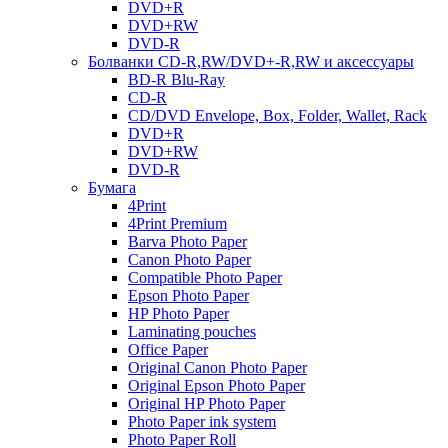
DVD+R
DVD+RW
DVD-R
Болванки CD-R,RW/DVD+-R,RW и аксессуары
BD-R Blu-Ray
CD-R
CD/DVD Envelope, Box, Folder, Wallet, Rack
DVD+R
DVD+RW
DVD-R
Бумага
4Print
4Print Premium
Barva Photo Paper
Canon Photo Paper
Compatible Photo Paper
Epson Photo Paper
HP Photo Paper
Laminating pouches
Office Paper
Original Canon Photo Paper
Original Epson Photo Paper
Original HP Photo Paper
Photo Paper ink system
Photo Paper Roll