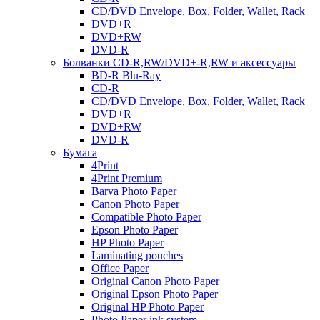
CD/DVD Envelope, Box, Folder, Wallet, Rack
DVD+R
DVD+RW
DVD-R
Болванки CD-R,RW/DVD+-R,RW и аксессуары
BD-R Blu-Ray
CD-R
CD/DVD Envelope, Box, Folder, Wallet, Rack
DVD+R
DVD+RW
DVD-R
Бумага
4Print
4Print Premium
Barva Photo Paper
Canon Photo Paper
Compatible Photo Paper
Epson Photo Paper
HP Photo Paper
Laminating pouches
Office Paper
Original Canon Photo Paper
Original Epson Photo Paper
Original HP Photo Paper
Photo Paper ink system