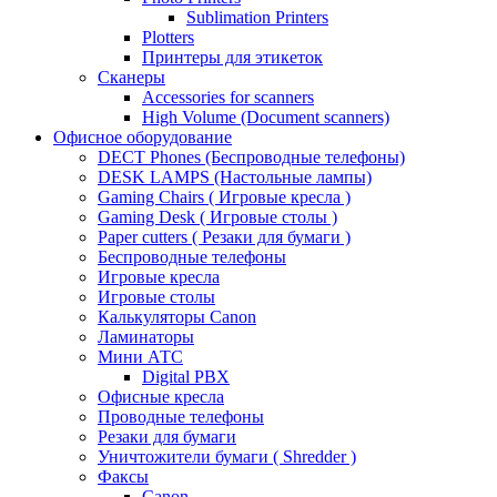
Sublimation Printers
Plotters
Принтеры для этикеток
Сканеры
Accessories for scanners
High Volume (Document scanners)
Офисное оборудование
DECT Phones (Беспроводные телефоны)
DESK LAMPS (Настольные лампы)
Gaming Chairs ( Игровые кресла )
Gaming Desk ( Игровые столы )
Paper cutters ( Резаки для бумаги )
Беспроводные телефоны
Игровые кресла
Игровые столы
Калькуляторы Canon
Ламинаторы
Мини АТС
Digital PBX
Офисные кресла
Проводные телефоны
Резаки для бумаги
Уничтожители бумаги ( Shredder )
Факсы
Canon