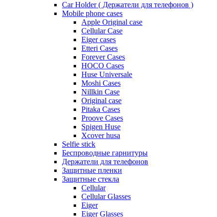
Car Holder ( Держатели для телефонов )
Mobile phone cases
Apple Original case
Cellular Case
Eiger cases
Etteri Cases
Forever Cases
HOCO Cases
Huse Universale
Moshi Cases
Nillkin Case
Original case
Pitaka Cases
Proove Cases
Spigen Huse
Xcover husa
Selfie stick
Беспроводные гарнитуры
Держатели для телефонов
Защитные пленки
Защитные стекла
Cellular
Cellular Glasses
Eiger
Eiger Glasses