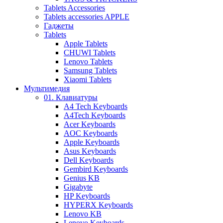
Tablets Accessories
Tablets accessories APPLE
Гаджеты
Tablets
Apple Tablets
CHUWI Tablets
Lenovo Tablets
Samsung Tablets
Xiaomi Tablets
Мультимедия
01. Клавиатуры
A4 Tech Keyboards
A4Tech Keyboards
Acer Keyboards
AOC Keyboards
Apple Keyboards
Asus Keyboards
Dell Keyboards
Gembird Keyboards
Genius KB
Gigabyte
HP Keyboards
HYPERX Keyboards
Lenovo KB
Lenovo Keyboards