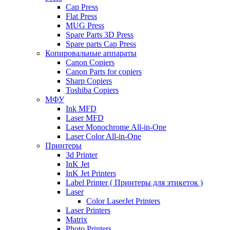
Cap Press
Flat Press
MUG Press
Spare Parts 3D Press
Spare parts Cap Press
Копировальные аппараты
Canon Copiers
Canon Parts for copiers
Sharp Copiers
Toshiba Copiers
МФУ
Ink MFD
Laser MFD
Laser Monochrome All-in-One
Laser Color All-in-One
Принтеры
3d Printer
InK Jet
InK Jet Printers
Label Printer ( Принтеры для этикеток )
Laser
Color LaserJet Printers
Laser Printers
Matrix
Photo Printers