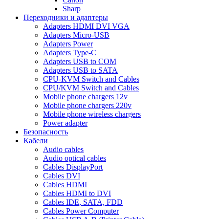
Sharp
Переходники и адаптеры
Adapters HDMI DVI VGA
Adapters Micro-USB
Adapters Power
Adapters Type-C
Adapters USB to COM
Adapters USB to SATA
CPU-KVM Switch and Cables
CPU/KVM Switch and Cables
Mobile phone chargers 12v
Mobile phone chargers 220v
Mobile phone wireless chargers
Power adapter
Безопасность
Кабели
Audio cables
Audio optical cables
Cables DisplayPort
Cables DVI
Cables HDMI
Cables HDMI to DVI
Cables IDE, SATA, FDD
Cables Power Computer