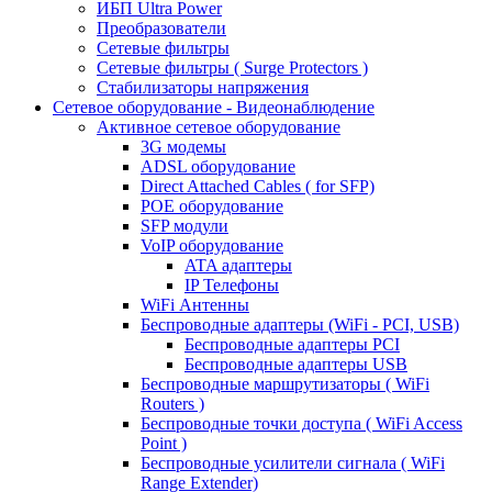
ИБП Ultra Power
Преобразователи
Сетевые фильтры
Сетевые фильтры ( Surge Protectors )
Стабилизаторы напряжения
Сетевое оборудование - Видеонаблюдение
Активное сетевое оборудование
3G модемы
ADSL оборудование
Direct Attached Cables ( for SFP)
POE оборудование
SFP модули
VoIP оборудование
ATA адаптеры
IP Телефоны
WiFi Антенны
Беспроводные адаптеры (WiFi - PCI, USB)
Беспроводные адаптеры PCI
Беспроводные адаптеры USB
Беспроводные маршрутизаторы ( WiFi
Routers )
Беспроводные точки доступа ( WiFi Access
Point )
Беспроводные усилители сигнала ( WiFi
Range Extender)