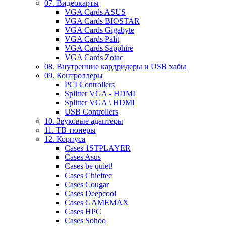
07. Видеокарты
VGA Cards ASUS
VGA Cards BIOSTAR
VGA Cards Gigabyte
VGA Cards Palit
VGA Cards Sapphire
VGA Cards Zotac
08. Внутренние кардридеры и USB хабы
09. Контроллеры
PCI Controllers
Splitter VGA - HDMI
Splitter VGA \ HDMI
USB Controllers
10. Звуковые адаптеры
11. ТВ тюнеры
12. Корпуса
Cases 1STPLAYER
Cases Asus
Cases be quiet!
Cases Chieftec
Cases Cougar
Cases Deepcool
Cases GAMEMAX
Cases HPC
Cases Sohoo