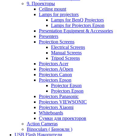
9. Проекторы
Ceiling mount
Lamps for projectors
Lamps for BenQ Projectors
Lamps for Projectors Epson
Presentation Equipment & Accessories
Presenters
Projection Screens
Electrical Screens
Manual Screens
Tripod Screens
Projectors Acer
Projectors AOpen
Projectors Canon
Projectors Epson
Projector Epson
Projectors Epson
Projectors Panasonic
Projectors VIEWSONIC
Projectors Xiaomi
Whiteboards
Сумки для проекторов
Action Cameras
Binoculars ( Бинокли )
USB Flash Накопители