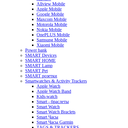
Allview Mobile
Apple Mobile
Google Mobile
Maxcom Mobile
Motorola Mobile
Nokia Mobile
OnePLUS Mobile
Samsung Mobile
Xiaomi Mobile
Power bank
SMART Devices
SMART HOME
SMART Lamp
SMART Pet
SMART розетки
Smartwatches & Activity Trackers
Apple Watch
Apple Watch Band
Kids-watch
Smart - браслеты
Smart Watch
Smart Watch Braclets
Smart Часы
Smart Часы Garmin
TAGS & TRACKERS