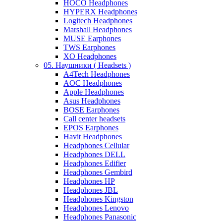
HOCO Headphones
HYPERX Headphones
Logitech Headphones
Marshall Headphones
MUSE Earphones
TWS Earphones
XO Headphones
05. Наушники ( Headsets )
A4Tech Headphones
AOC Headphones
Apple Headphones
Asus Headphones
BOSE Earphones
Call center headsets
EPOS Earphones
Havit Headphones
Headphones Cellular
Headphones DELL
Headphones Edifier
Headphones Gembird
Headphones HP
Headphones JBL
Headphones Kingston
Headphones Lenovo
Headphones Panasonic