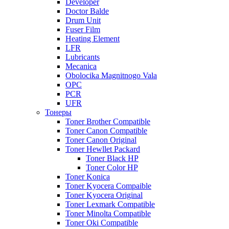
Developer
Doctor Balde
Drum Unit
Fuser Film
Heating Element
LFR
Lubricants
Mecanica
Obolocika Magnitnogo Vala
OPC
PCR
UFR
Тонеры
Toner Brother Compatible
Toner Canon Compatible
Toner Canon Original
Toner Hewllet Packard
Toner Black HP
Toner Color HP
Toner Konica
Toner Kyocera Compaible
Toner Kyocera Original
Toner Lexmark Compatible
Toner Minolta Compatible
Toner Oki Compatible