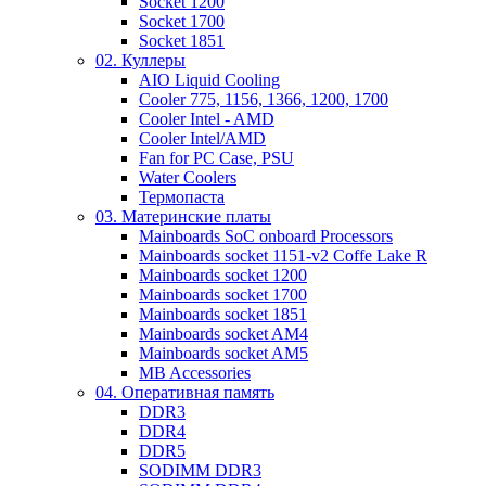
Socket 1200
Socket 1700
Socket 1851
02. Куллеры
AIO Liquid Cooling
Cooler 775, 1156, 1366, 1200, 1700
Cooler Intel - AMD
Cooler Intel/AMD
Fan for PC Case, PSU
Water Coolers
Термопаста
03. Материнские платы
Mainboards SoC onboard Processors
Mainboards socket 1151-v2 Coffe Lake R
Mainboards socket 1200
Mainboards socket 1700
Mainboards socket 1851
Mainboards socket AM4
Mainboards socket AM5
MB Accessories
04. Оперативная память
DDR3
DDR4
DDR5
SODIMM DDR3