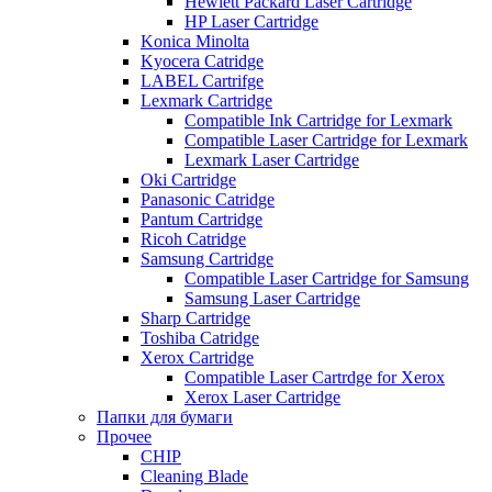
Hewlett Packard Laser Cartridge
HP Laser Cartridge
Konica Minolta
Kyocera Catridge
LABEL Cartrifge
Lexmark Cartridge
Compatible Ink Cartridge for Lexmark
Compatible Laser Cartridge for Lexmark
Lexmark Laser Cartridge
Oki Cartridge
Panasonic Catridge
Pantum Cartridge
Ricoh Catridge
Samsung Cartridge
Compatible Laser Cartridge for Samsung
Samsung Laser Cartridge
Sharp Cartridge
Toshiba Catridge
Xerox Cartridge
Compatible Laser Cartrdge for Xerox
Xerox Laser Cartridge
Папки для бумаги
Прочее
CHIP
Cleaning Blade