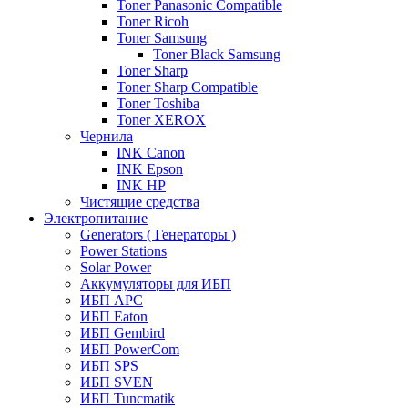
Toner Panasonic Compatible
Toner Ricoh
Toner Samsung
Toner Black Samsung
Toner Sharp
Toner Sharp Compatible
Toner Toshiba
Toner XEROX
Чернила
INK Canon
INK Epson
INK HP
Чистящие средства
Электропитание
Generators ( Генераторы )
Power Stations
Solar Power
Аккумуляторы для ИБП
ИБП APC
ИБП Eaton
ИБП Gembird
ИБП PowerCom
ИБП SPS
ИБП SVEN
ИБП Tuncmatik