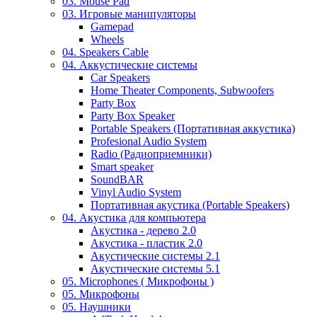
03. Mouse Pad
03. Игровые манипуляторы
Gamepad
Wheels
04. Speakers Cable
04. Аккустические системы
Car Speakers
Home Theater Components, Subwoofers
Party Box
Party Box Speaker
Portable Speakers (Портативная аккустика)
Profesional Audio System
Radio (Радиоприемники)
Smart speaker
SoundBAR
Vinyl Audio System
Портативная акустика (Portable Speakers)
04. Акустика для компьютера
Акустика - дерево 2.0
Акустика - пластик 2.0
Акустические системы 2.1
Акустические системы 5.1
05. Microphones ( Микрофоны )
05. Микрофоны
05. Наушники