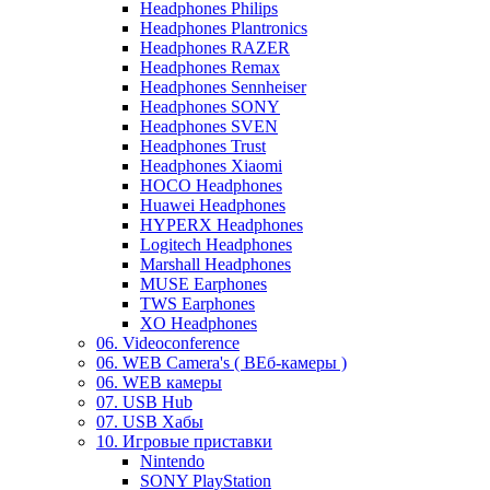
Headphones Philips
Headphones Plantronics
Headphones RAZER
Headphones Remax
Headphones Sennheiser
Headphones SONY
Headphones SVEN
Headphones Trust
Headphones Xiaomi
HOCO Headphones
Huawei Headphones
HYPERX Headphones
Logitech Headphones
Marshall Headphones
MUSE Earphones
TWS Earphones
XO Headphones
06. Videoconference
06. WEB Camera's ( ВЕб-камеры )
06. WEB камеры
07. USB Hub
07. USB Хабы
10. Игровые приставки
Nintendo
SONY PlayStation