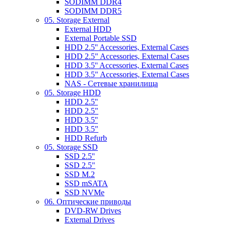
SODIMM DDR4
SODIMM DDR5
05. Storage External
External HDD
External Portable SSD
HDD 2.5'' Accessories, External Cases
HDD 2.5" Accessories, External Cases
HDD 3.5'' Accessories, External Cases
HDD 3.5" Accessories, External Cases
NAS - Сетевые хранилища
05. Storage HDD
HDD 2.5''
HDD 2.5"
HDD 3.5''
HDD 3.5"
HDD Refurb
05. Storage SSD
SSD 2.5''
SSD 2.5"
SSD M.2
SSD mSATA
SSD NVMe
06. Оптические приводы
DVD-RW Drives
External Drives