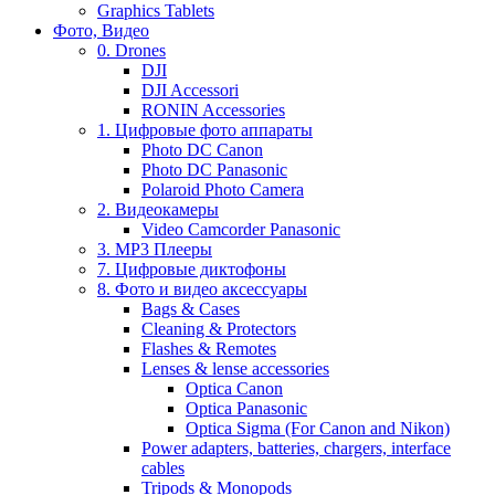
Graphics Tablets
Фото, Видео
0. Drones
DJI
DJI Accessori
RONIN Accessories
1. Цифровые фото аппараты
Photo DC Canon
Photo DC Panasonic
Polaroid Photo Camera
2. Видеокамеры
Video Camcorder Panasonic
3. MP3 Плееры
7. Цифровые диктофоны
8. Фото и видео аксессуары
Bags & Cases
Cleaning & Protectors
Flashes & Remotes
Lenses & lense accessories
Optica Canon
Optica Panasonic
Optica Sigma (For Canon and Nikon)
Power adapters, batteries, chargers, interface
cables
Tripods & Monopods