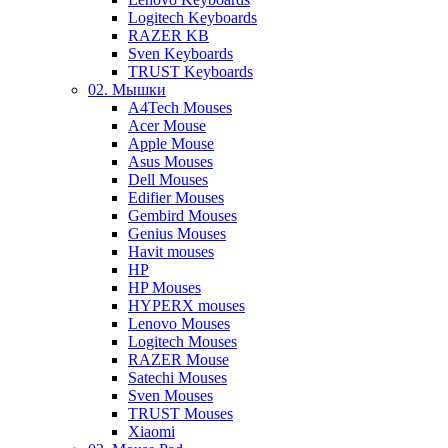
Logitech Keyboards
RAZER KB
Sven Keyboards
TRUST Keyboards
02. Мышки
A4Tech Mouses
Acer Mouse
Apple Mouse
Asus Mouses
Dell Mouses
Edifier Mouses
Gembird Mouses
Genius Mouses
Havit mouses
HP
HP Mouses
HYPERX mouses
Lenovo Mouses
Logitech Mouses
RAZER Mouse
Satechi Mouses
Sven Mouses
TRUST Mouses
Xiaomi