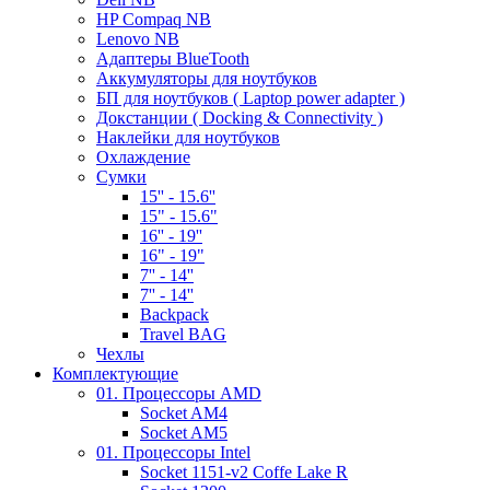
HP Compaq NB
Lenovo NB
Адаптеры BlueTooth
Аккумуляторы для ноутбуков
БП для ноутбуков ( Laptop power adapter )
Докстанции ( Docking & Connectivity )
Наклейки для ноутбуков
Охлаждение
Сумки
15'' - 15.6''
15" - 15.6"
16'' - 19''
16" - 19"
7'' - 14''
7'' - 14''
Backpack
Travel BAG
Чехлы
Комплектующие
01. Процессоры AMD
Socket AM4
Socket AM5
01. Процессоры Intel
Socket 1151-v2 Coffe Lake R