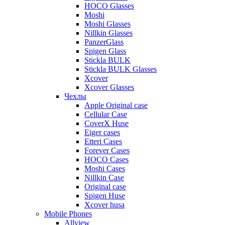
HOCO Glasses
Moshi
Moshi Glasses
Nillkin Glasses
PanzerGlass
Spigen Glass
Stickla BULK
Stickla BULK Glasses
Xcover
Xcover Glasses
Чехлы
Apple Original case
Cellular Case
CoverX Huse
Eiger cases
Etteri Cases
Forever Cases
HOCO Cases
Moshi Cases
Nillkin Case
Original case
Spigen Huse
Xcover husa
Mobile Phones
Allview