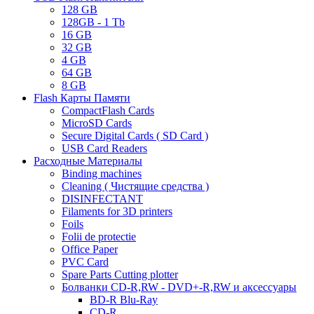
128 GB
128GB - 1 Tb
16 GB
32 GB
4 GB
64 GB
8 GB
Flash Карты Памяти
CompactFlash Cards
MicroSD Cards
Secure Digital Cards ( SD Card )
USB Card Readers
Расходные Материалы
Binding machines
Cleaning ( Чистящие средства )
DISINFECTANT
Filaments for 3D printers
Foils
Folii de protectie
Office Paper
PVC Card
Spare Parts Cutting plotter
Болванки CD-R,RW - DVD+-R,RW и аксессуары
BD-R Blu-Ray
CD-R