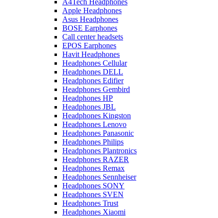
A4Tech Headphones
Apple Headphones
Asus Headphones
BOSE Earphones
Call center headsets
EPOS Earphones
Havit Headphones
Headphones Cellular
Headphones DELL
Headphones Edifier
Headphones Gembird
Headphones HP
Headphones JBL
Headphones Kingston
Headphones Lenovo
Headphones Panasonic
Headphones Philips
Headphones Plantronics
Headphones RAZER
Headphones Remax
Headphones Sennheiser
Headphones SONY
Headphones SVEN
Headphones Trust
Headphones Xiaomi