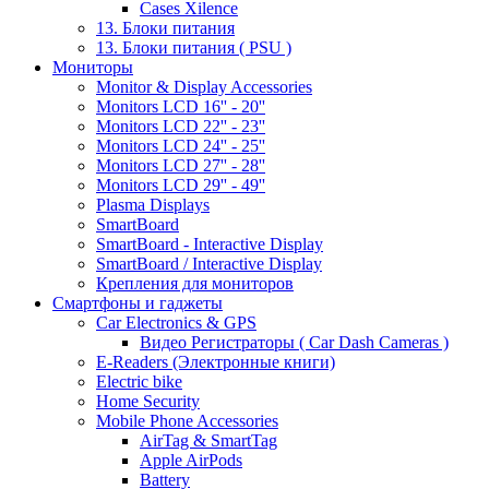
Cases Xilence
13. Блоки питания
13. Блоки питания ( PSU )
Мониторы
Monitor & Display Accessories
Monitors LCD 16'' - 20''
Monitors LCD 22'' - 23''
Monitors LCD 24'' - 25''
Monitors LCD 27'' - 28''
Monitors LCD 29'' - 49''
Plasma Displays
SmartBoard
SmartBoard - Interactive Display
SmartBoard / Interactive Display
Крепления для мониторов
Смартфоны и гаджеты
Car Electronics & GPS
Видео Регистраторы ( Car Dash Cameras )
E-Readers (Электронные книги)
Electric bike
Home Security
Mobile Phone Accessories
AirTag & SmartTag
Apple AirPods
Battery