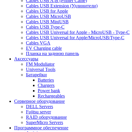
Cables USB A-B (Printer Cable)
Cables USB Extension (Удлинители)
Cables USB for Apple
Cables USB MicroUSB
Cables USB MiniUSB
Cables USB Type-C
Cables USB Universal for Apple - MicroUSB - Type-C
Cables USB Universal for Apple/MicroUSB/Type-C
Cables VGA
EV Charging cable
Планка на заднюю панель
Аксессуары
FM Moduliator
Universal Tools
Батарейки
Batteries
Chargers
Power bank
Rechargeables
Серверное оборудование
DELL Servers
Fujitsu server
RAID оборудование
SuperMicro Servers
Программное обеспечение