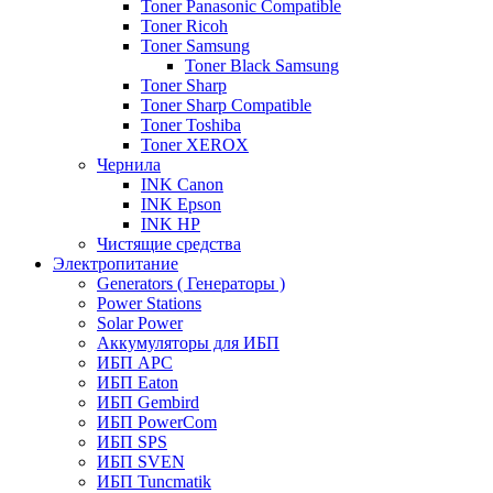
Toner Panasonic Compatible
Toner Ricoh
Toner Samsung
Toner Black Samsung
Toner Sharp
Toner Sharp Compatible
Toner Toshiba
Toner XEROX
Чернила
INK Canon
INK Epson
INK HP
Чистящие средства
Электропитание
Generators ( Генераторы )
Power Stations
Solar Power
Аккумуляторы для ИБП
ИБП APC
ИБП Eaton
ИБП Gembird
ИБП PowerCom
ИБП SPS
ИБП SVEN
ИБП Tuncmatik