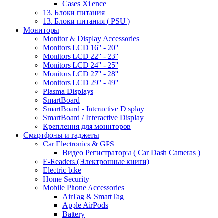
Cases Xilence
13. Блоки питания
13. Блоки питания ( PSU )
Мониторы
Monitor & Display Accessories
Monitors LCD 16'' - 20''
Monitors LCD 22'' - 23''
Monitors LCD 24'' - 25''
Monitors LCD 27'' - 28''
Monitors LCD 29'' - 49''
Plasma Displays
SmartBoard
SmartBoard - Interactive Display
SmartBoard / Interactive Display
Крепления для мониторов
Смартфоны и гаджеты
Car Electronics & GPS
Видео Регистраторы ( Car Dash Cameras )
E-Readers (Электронные книги)
Electric bike
Home Security
Mobile Phone Accessories
AirTag & SmartTag
Apple AirPods
Battery