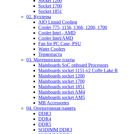
Socket 1200
Socket 1700
Socket 1851
02. Куллеры
AIO Liquid Cooling
Cooler 775, 1156, 1366, 1200, 1700
Cooler Intel - AMD
Cooler Intel/AMD
Fan for PC Case, PSU
Water Coolers
Термопаста
03. Материнские платы
Mainboards SoC onboard Processors
Mainboards socket 1151-v2 Coffe Lake R
Mainboards socket 1200
Mainboards socket 1700
Mainboards socket 1851
Mainboards socket AM4
Mainboards socket AM5
MB Accessories
04. Оперативная память
DDR3
DDR4
DDR5
SODIMM DDR3