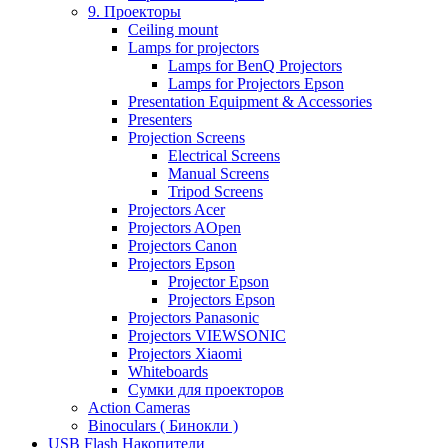
9. Проекторы
Ceiling mount
Lamps for projectors
Lamps for BenQ Projectors
Lamps for Projectors Epson
Presentation Equipment & Accessories
Presenters
Projection Screens
Electrical Screens
Manual Screens
Tripod Screens
Projectors Acer
Projectors AOpen
Projectors Canon
Projectors Epson
Projector Epson
Projectors Epson
Projectors Panasonic
Projectors VIEWSONIC
Projectors Xiaomi
Whiteboards
Сумки для проекторов
Action Cameras
Binoculars ( Бинокли )
USB Flash Накопители