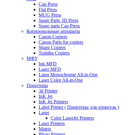
Cap Press
Flat Press
MUG Press
Spare Parts 3D Press
Spare parts Cap Press
Копировальные аппараты
Canon Copiers
Canon Parts for copiers
Sharp Copiers
Toshiba Copiers
МФУ
Ink MFD
Laser MFD
Laser Monochrome All-in-One
Laser Color All-in-One
Принтеры
3d Printer
InK Jet
InK Jet Printers
Label Printer ( Принтеры для этикеток )
Laser
Color LaserJet Printers
Laser Printers
Matrix
Photo Printers