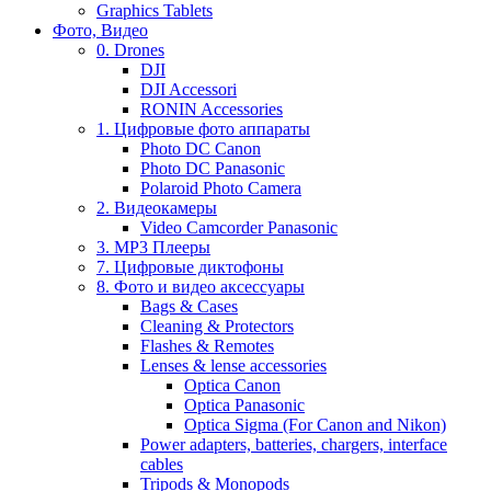
Graphics Tablets
Фото, Видео
0. Drones
DJI
DJI Accessori
RONIN Accessories
1. Цифровые фото аппараты
Photo DC Canon
Photo DC Panasonic
Polaroid Photo Camera
2. Видеокамеры
Video Camcorder Panasonic
3. MP3 Плееры
7. Цифровые диктофоны
8. Фото и видео аксессуары
Bags & Cases
Cleaning & Protectors
Flashes & Remotes
Lenses & lense accessories
Optica Canon
Optica Panasonic
Optica Sigma (For Canon and Nikon)
Power adapters, batteries, chargers, interface
cables
Tripods & Monopods