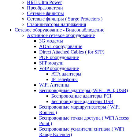
ИБП Ultra Power
Преобразователи
Сетевые фильтры
Сетевые фильтры ( Surge Protectors )
Стабилизаторы напряжения
Сетевое оборудование - Видеонаблюдение
Активное сетевое оборудование
3G модемы
ADSL оборудование
Direct Attached Cables ( for SFP)
POE оборудование
SFP модули
VoIP оборудование
ATA адаптеры
IP Телефоны
WiFi Антенны
Беспроводные адаптеры (WiFi - PCI, USB)
Беспроводные адаптеры PCI
Беспроводные адаптеры USB
Беспроводные маршрутизаторы ( WiFi
Routers )
Беспроводные точки доступа ( WiFi Access
Point )
Беспроводные усилители сигнала ( WiFi
Range Extender)