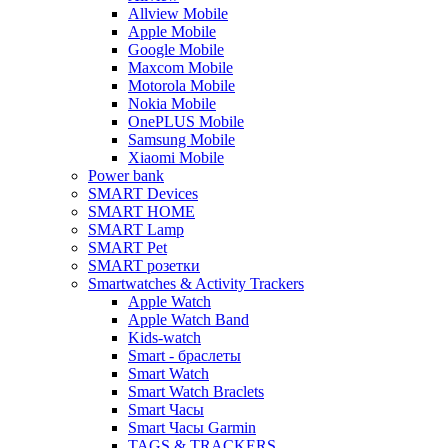
Allview Mobile
Apple Mobile
Google Mobile
Maxcom Mobile
Motorola Mobile
Nokia Mobile
OnePLUS Mobile
Samsung Mobile
Xiaomi Mobile
Power bank
SMART Devices
SMART HOME
SMART Lamp
SMART Pet
SMART розетки
Smartwatches & Activity Trackers
Apple Watch
Apple Watch Band
Kids-watch
Smart - браслеты
Smart Watch
Smart Watch Braclets
Smart Часы
Smart Часы Garmin
TAGS & TRACKERS