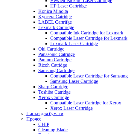
Hewlett Packard Laser Cartridge
HP Laser Cartridge
Konica Minolta
Kyocera Catridge
LABEL Cartrifge
Lexmark Cartridge
Compatible Ink Cartridge for Lexmark
Compatible Laser Cartridge for Lexmark
Lexmark Laser Cartridge
Oki Cartridge
Panasonic Catridge
Pantum Cartridge
Ricoh Catridge
Samsung Cartridge
Compatible Laser Cartridge for Samsung
Samsung Laser Cartridge
Sharp Cartridge
Toshiba Catridge
Xerox Cartridge
Compatible Laser Cartrdge for Xerox
Xerox Laser Cartridge
Папки для бумаги
Прочее
CHIP
Cleaning Blade