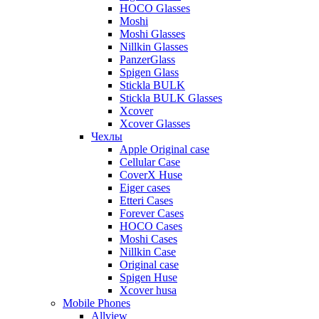
HOCO Glasses
Moshi
Moshi Glasses
Nillkin Glasses
PanzerGlass
Spigen Glass
Stickla BULK
Stickla BULK Glasses
Xcover
Xcover Glasses
Чехлы
Apple Original case
Cellular Case
CoverX Huse
Eiger cases
Etteri Cases
Forever Cases
HOCO Cases
Moshi Cases
Nillkin Case
Original case
Spigen Huse
Xcover husa
Mobile Phones
Allview