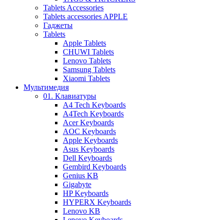
Tablets Accessories
Tablets accessories APPLE
Гаджеты
Tablets
Apple Tablets
CHUWI Tablets
Lenovo Tablets
Samsung Tablets
Xiaomi Tablets
Мультимедия
01. Клавиатуры
A4 Tech Keyboards
A4Tech Keyboards
Acer Keyboards
AOC Keyboards
Apple Keyboards
Asus Keyboards
Dell Keyboards
Gembird Keyboards
Genius KB
Gigabyte
HP Keyboards
HYPERX Keyboards
Lenovo KB
Lenovo Keyboards