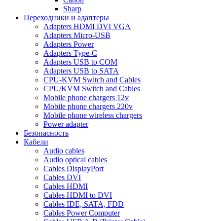
Sharp
Переходники и адаптеры
Adapters HDMI DVI VGA
Adapters Micro-USB
Adapters Power
Adapters Type-C
Adapters USB to COM
Adapters USB to SATA
CPU-KVM Switch and Cables
CPU/KVM Switch and Cables
Mobile phone chargers 12v
Mobile phone chargers 220v
Mobile phone wireless chargers
Power adapter
Безопасность
Кабели
Audio cables
Audio optical cables
Cables DisplayPort
Cables DVI
Cables HDMI
Cables HDMI to DVI
Cables IDE, SATA, FDD
Cables Power Computer