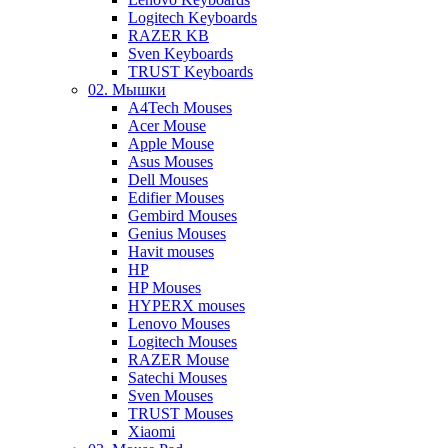
Logitech Keyboards
RAZER KB
Sven Keyboards
TRUST Keyboards
02. Мышки
A4Tech Mouses
Acer Mouse
Apple Mouse
Asus Mouses
Dell Mouses
Edifier Mouses
Gembird Mouses
Genius Mouses
Havit mouses
HP
HP Mouses
HYPERX mouses
Lenovo Mouses
Logitech Mouses
RAZER Mouse
Satechi Mouses
Sven Mouses
TRUST Mouses
Xiaomi