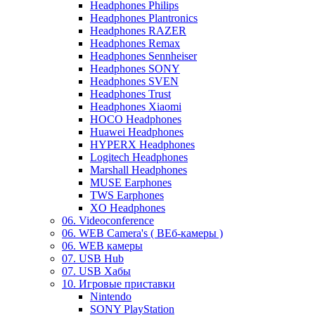
Headphones Philips
Headphones Plantronics
Headphones RAZER
Headphones Remax
Headphones Sennheiser
Headphones SONY
Headphones SVEN
Headphones Trust
Headphones Xiaomi
HOCO Headphones
Huawei Headphones
HYPERX Headphones
Logitech Headphones
Marshall Headphones
MUSE Earphones
TWS Earphones
XO Headphones
06. Videoconference
06. WEB Camera's ( ВЕб-камеры )
06. WEB камеры
07. USB Hub
07. USB Хабы
10. Игровые приставки
Nintendo
SONY PlayStation