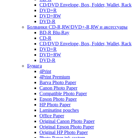
CD/DVD Envelope, Box, Folder, Wallet, Rack
DVD+R
DVD+RW
DVD-R
Болванки CD-R,RW/DVD+-R,RW и аксессуары
BD-R Blu-Ray
CD-R
CD/DVD Envelope, Box, Folder, Wallet, Rack
DVD+R
DVD+RW
DVD-R
Бумага
4Print
4Print Premium
Barva Photo Paper
Canon Photo Paper
Compatible Photo Paper
Epson Photo Paper
HP Photo Paper
Laminating pouches
Office Paper
Original Canon Photo Paper
Original Epson Photo Paper
Original HP Photo Paper
Photo Paper ink system