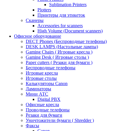
Sublimation Printers
Plotters
Принтеры для этикеток
Сканеры
Accessories for scanners
High Volume (Document scanners)
Офисное оборудование
DECT Phones (Беспроводные телефоны)
DESK LAMPS (Настольные лампы)
Gaming Chairs ( Игровые кресла )
Gaming Desk ( Игровые столы )
Paper cutters ( Резаки для бумаги )
Беспроводные телефоны
Игровые кресла
Игровые столы
Калькуляторы Canon
Ламинаторы
Мини АТС
Digital PBX
Офисные кресла
Проводные телефоны
Резаки для бумаги
Уничтожители бумаги ( Shredder )
Факсы
Canon