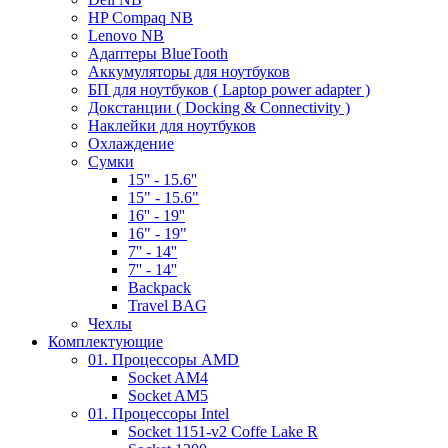
HP Compaq NB
Lenovo NB
Адаптеры BlueTooth
Аккумуляторы для ноутбуков
БП для ноутбуков ( Laptop power adapter )
Докстанции ( Docking & Connectivity )
Наклейки для ноутбуков
Охлаждение
Сумки
15'' - 15.6''
15" - 15.6"
16'' - 19''
16" - 19"
7'' - 14''
7'' - 14''
Backpack
Travel BAG
Чехлы
Комплектующие
01. Процессоры AMD
Socket AM4
Socket AM5
01. Процессоры Intel
Socket 1151-v2 Coffe Lake R