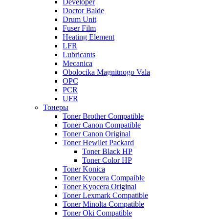
Developer
Doctor Balde
Drum Unit
Fuser Film
Heating Element
LFR
Lubricants
Mecanica
Obolocika Magnitnogo Vala
OPC
PCR
UFR
Тонеры
Toner Brother Compatible
Toner Canon Compatible
Toner Canon Original
Toner Hewllet Packard
Toner Black HP
Toner Color HP
Toner Konica
Toner Kyocera Compaible
Toner Kyocera Original
Toner Lexmark Compatible
Toner Minolta Compatible
Toner Oki Compatible