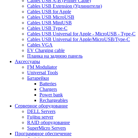
Cables USB A-B (Printer Cable)
Cables USB Extension (Удлинители)
Cables USB for Apple
Cables USB MicroUSB
Cables USB MiniUSB
Cables USB Type-C
Cables USB Universal for Apple - MicroUSB - Type-C
Cables USB Universal for Apple/MicroUSB/Type-C
Cables VGA
EV Charging cable
Планка на заднюю панель
Аксессуары
FM Moduliator
Universal Tools
Батарейки
Batteries
Chargers
Power bank
Rechargeables
Серверное оборудование
DELL Servers
Fujitsu server
RAID оборудование
SuperMicro Servers
Программное обеспечение