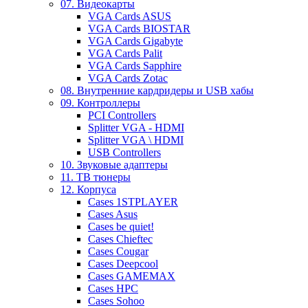
07. Видеокарты
VGA Cards ASUS
VGA Cards BIOSTAR
VGA Cards Gigabyte
VGA Cards Palit
VGA Cards Sapphire
VGA Cards Zotac
08. Внутренние кардридеры и USB хабы
09. Контроллеры
PCI Controllers
Splitter VGA - HDMI
Splitter VGA \ HDMI
USB Controllers
10. Звуковые адаптеры
11. ТВ тюнеры
12. Корпуса
Cases 1STPLAYER
Cases Asus
Cases be quiet!
Cases Chieftec
Cases Cougar
Cases Deepcool
Cases GAMEMAX
Cases HPC
Cases Sohoo