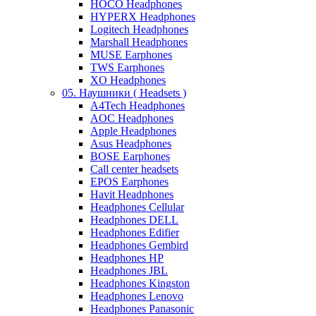
HOCO Headphones
HYPERX Headphones
Logitech Headphones
Marshall Headphones
MUSE Earphones
TWS Earphones
XO Headphones
05. Наушники ( Headsets )
A4Tech Headphones
AOC Headphones
Apple Headphones
Asus Headphones
BOSE Earphones
Call center headsets
EPOS Earphones
Havit Headphones
Headphones Cellular
Headphones DELL
Headphones Edifier
Headphones Gembird
Headphones HP
Headphones JBL
Headphones Kingston
Headphones Lenovo
Headphones Panasonic