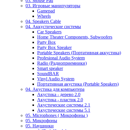
03. Mouse Pad
03. Игровые манипуляторы
Gamepad
Wheels
04. Speakers Cable
04. Аккустические системы
Car Speakers
Home Theater Components, Subwoofers
Party Box
Party Box Speaker
Portable Speakers (Портативная аккустика)
Profesional Audio System
Radio (Радиоприемники)
Smart speaker
SoundBAR
Vinyl Audio System
Портативная акустика (Portable Speakers)
04. Акустика для компьютера
Акустика - дерево 2.0
Акустика - пластик 2.0
Акустические системы 2.1
Акустические системы 5.1
05. Microphones ( Микрофоны )
05. Микрофоны
05. Наушники