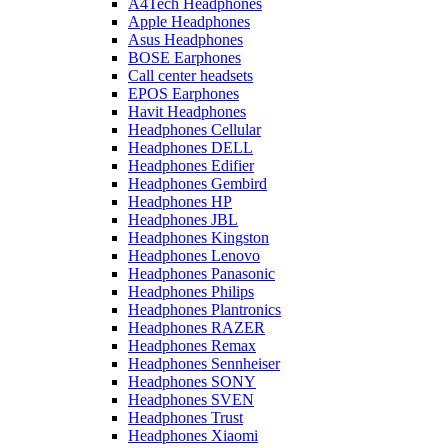
A4Tech Headphones
Apple Headphones
Asus Headphones
BOSE Earphones
Call center headsets
EPOS Earphones
Havit Headphones
Headphones Cellular
Headphones DELL
Headphones Edifier
Headphones Gembird
Headphones HP
Headphones JBL
Headphones Kingston
Headphones Lenovo
Headphones Panasonic
Headphones Philips
Headphones Plantronics
Headphones RAZER
Headphones Remax
Headphones Sennheiser
Headphones SONY
Headphones SVEN
Headphones Trust
Headphones Xiaomi