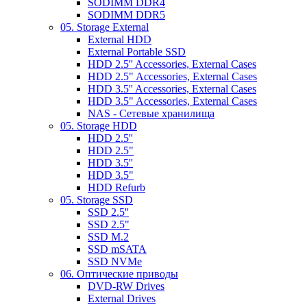
SODIMM DDR4
SODIMM DDR5
05. Storage External
External HDD
External Portable SSD
HDD 2.5'' Accessories, External Cases
HDD 2.5" Accessories, External Cases
HDD 3.5'' Accessories, External Cases
HDD 3.5" Accessories, External Cases
NAS - Сетевые хранилища
05. Storage HDD
HDD 2.5''
HDD 2.5"
HDD 3.5''
HDD 3.5"
HDD Refurb
05. Storage SSD
SSD 2.5''
SSD 2.5"
SSD M.2
SSD mSATA
SSD NVMe
06. Оптические приводы
DVD-RW Drives
External Drives