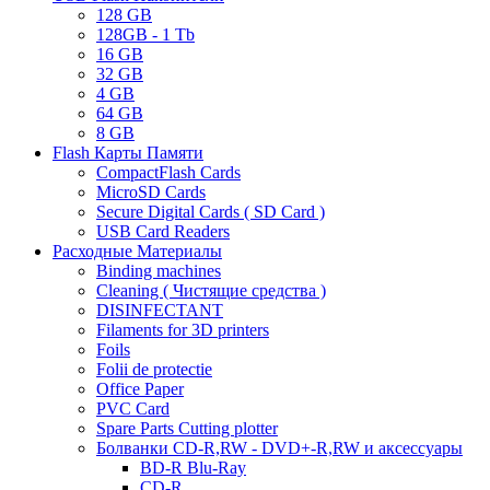
128 GB
128GB - 1 Tb
16 GB
32 GB
4 GB
64 GB
8 GB
Flash Карты Памяти
CompactFlash Cards
MicroSD Cards
Secure Digital Cards ( SD Card )
USB Card Readers
Расходные Материалы
Binding machines
Cleaning ( Чистящие средства )
DISINFECTANT
Filaments for 3D printers
Foils
Folii de protectie
Office Paper
PVC Card
Spare Parts Cutting plotter
Болванки CD-R,RW - DVD+-R,RW и аксессуары
BD-R Blu-Ray
CD-R