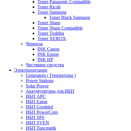
Toner Panasonic Compatible
Toner Ricoh
Toner Samsung
Toner Black Samsung
Toner Sharp
Toner Sharp Compatible
Toner Toshiba
Toner XEROX
Чернила
INK Canon
INK Epson
INK HP
Чистящие средства
Электропитание
Generators ( Генераторы )
Power Stations
Solar Power
Аккумуляторы для ИБП
ИБП APC
ИБП Eaton
ИБП Gembird
ИБП PowerCom
ИБП SPS
ИБП SVEN
ИБП Tuncmatik