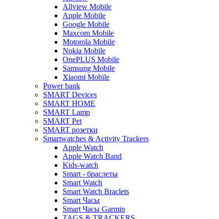
Allview Mobile
Apple Mobile
Google Mobile
Maxcom Mobile
Motorola Mobile
Nokia Mobile
OnePLUS Mobile
Samsung Mobile
Xiaomi Mobile
Power bank
SMART Devices
SMART HOME
SMART Lamp
SMART Pet
SMART розетки
Smartwatches & Activity Trackers
Apple Watch
Apple Watch Band
Kids-watch
Smart - браслеты
Smart Watch
Smart Watch Braclets
Smart Часы
Smart Часы Garmin
TAGS & TRACKERS