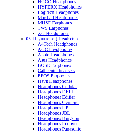
HOCO Headphones
HYPERX Headphones
Logitech Headphones
Marshall Headphones
MUSE Earphones
TWS Earphones
XO Headphones
05. Наушники ( Headsets )
A4Tech Headphones
AOC Headphones
Apple Headphones
Asus Headphones
BOSE Earphones
Call center headsets
EPOS Earphones
Havit Headphones
Headphones Cellular
Headphones DELL
Headphones Edifier
Headphones Gembird
Headphones HP
Headphones JBL
Headphones Kingston
Headphones Lenovo
Headphones Panasonic