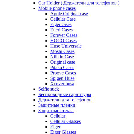
Car Holder ( Держатели для телефонов )
Mobile phone cases
Apple Original case
Cellular Case
Eiger cases
Etteri Cases
Forever Cases
HOCO Cases
Huse Universale
Moshi Cases
Nillkin Case
Original case
Pitaka Cases
Proove Cases
Spigen Huse
Xcover husa
Selfie stick
Беспроводные гарнитуры
Держатели для телефонов
Защитные пленки
Защитные стекла
Cellular
Cellular Glasses
Eiger
Eiger Glasses