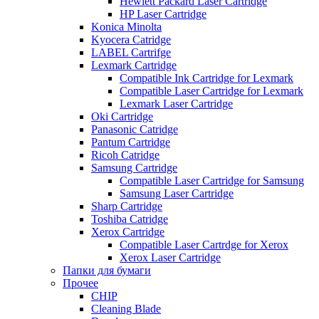
Hewlett Packard Laser Cartridge
HP Laser Cartridge
Konica Minolta
Kyocera Catridge
LABEL Cartrifge
Lexmark Cartridge
Compatible Ink Cartridge for Lexmark
Compatible Laser Cartridge for Lexmark
Lexmark Laser Cartridge
Oki Cartridge
Panasonic Catridge
Pantum Cartridge
Ricoh Catridge
Samsung Cartridge
Compatible Laser Cartridge for Samsung
Samsung Laser Cartridge
Sharp Cartridge
Toshiba Catridge
Xerox Cartridge
Compatible Laser Cartrdge for Xerox
Xerox Laser Cartridge
Папки для бумаги
Прочее
CHIP
Cleaning Blade