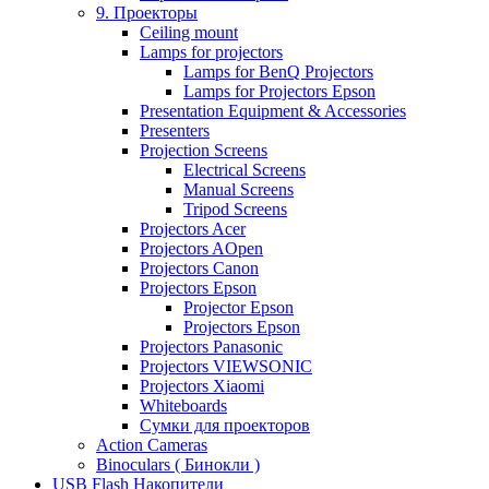
9. Проекторы
Ceiling mount
Lamps for projectors
Lamps for BenQ Projectors
Lamps for Projectors Epson
Presentation Equipment & Accessories
Presenters
Projection Screens
Electrical Screens
Manual Screens
Tripod Screens
Projectors Acer
Projectors AOpen
Projectors Canon
Projectors Epson
Projector Epson
Projectors Epson
Projectors Panasonic
Projectors VIEWSONIC
Projectors Xiaomi
Whiteboards
Сумки для проекторов
Action Cameras
Binoculars ( Бинокли )
USB Flash Накопители