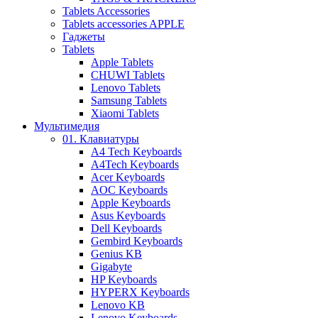
Tablets Accessories
Tablets accessories APPLE
Гаджеты
Tablets
Apple Tablets
CHUWI Tablets
Lenovo Tablets
Samsung Tablets
Xiaomi Tablets
Мультимедия
01. Клавиатуры
A4 Tech Keyboards
A4Tech Keyboards
Acer Keyboards
AOC Keyboards
Apple Keyboards
Asus Keyboards
Dell Keyboards
Gembird Keyboards
Genius KB
Gigabyte
HP Keyboards
HYPERX Keyboards
Lenovo KB
Lenovo Keyboards