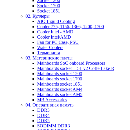
Socket 1200
Socket 1700
Socket 1851
02. Куллеры
AIO Liquid Cooling
Cooler 775, 1156, 1366, 1200, 1700
Cooler Intel - AMD
Cooler Intel/AMD
Fan for PC Case, PSU
Water Coolers
Термопаста
03. Материнские платы
Mainboards SoC onboard Processors
Mainboards socket 1151-v2 Coffe Lake R
Mainboards socket 1200
Mainboards socket 1700
Mainboards socket 1851
Mainboards socket AM4
Mainboards socket AM5
MB Accessories
04. Оперативная память
DDR3
DDR4
DDR5
SODIMM DDR3