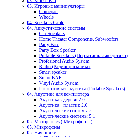
03. Mouse Pad
03. Игровые манипуляторы
Gamepad
Wheels
04. Speakers Cable
04. Аккустические системы
Car Speakers
Home Theater Components, Subwoofers
Party Box
Party Box Speaker
Portable Speakers (Портативная аккустика)
Profesional Audio System
Radio (Радиоприемники)
Smart speaker
SoundBAR
Vinyl Audio System
Портативная акустика (Portable Speakers)
04. Акустика для компьютера
Акустика - дерево 2.0
Акустика - пластик 2.0
Акустические системы 2.1
Акустические системы 5.1
05. Microphones ( Микрофоны )
05. Микрофоны
05. Наушники