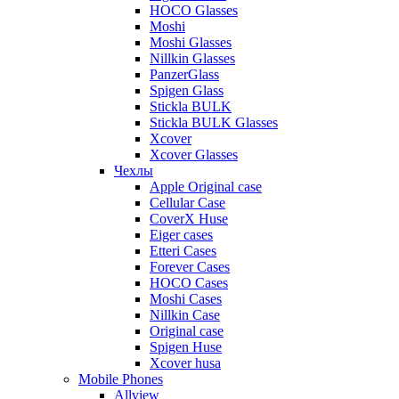
HOCO Glasses
Moshi
Moshi Glasses
Nillkin Glasses
PanzerGlass
Spigen Glass
Stickla BULK
Stickla BULK Glasses
Xcover
Xcover Glasses
Чехлы
Apple Original case
Cellular Case
CoverX Huse
Eiger cases
Etteri Cases
Forever Cases
HOCO Cases
Moshi Cases
Nillkin Case
Original case
Spigen Huse
Xcover husa
Mobile Phones
Allview