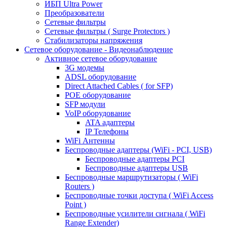
ИБП Ultra Power
Преобразователи
Сетевые фильтры
Сетевые фильтры ( Surge Protectors )
Стабилизаторы напряжения
Сетевое оборудование - Видеонаблюдение
Активное сетевое оборудование
3G модемы
ADSL оборудование
Direct Attached Cables ( for SFP)
POE оборудование
SFP модули
VoIP оборудование
ATA адаптеры
IP Телефоны
WiFi Антенны
Беспроводные адаптеры (WiFi - PCI, USB)
Беспроводные адаптеры PCI
Беспроводные адаптеры USB
Беспроводные маршрутизаторы ( WiFi
Routers )
Беспроводные точки доступа ( WiFi Access
Point )
Беспроводные усилители сигнала ( WiFi
Range Extender)