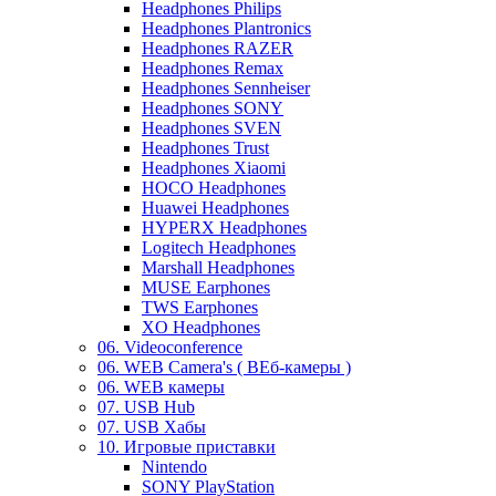
Headphones Philips
Headphones Plantronics
Headphones RAZER
Headphones Remax
Headphones Sennheiser
Headphones SONY
Headphones SVEN
Headphones Trust
Headphones Xiaomi
HOCO Headphones
Huawei Headphones
HYPERX Headphones
Logitech Headphones
Marshall Headphones
MUSE Earphones
TWS Earphones
XO Headphones
06. Videoconference
06. WEB Camera's ( ВЕб-камеры )
06. WEB камеры
07. USB Hub
07. USB Хабы
10. Игровые приставки
Nintendo
SONY PlayStation