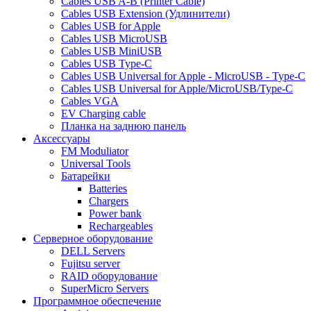
Cables USB A-B (Printer Cable)
Cables USB Extension (Удлинители)
Cables USB for Apple
Cables USB MicroUSB
Cables USB MiniUSB
Cables USB Type-C
Cables USB Universal for Apple - MicroUSB - Type-C
Cables USB Universal for Apple/MicroUSB/Type-C
Cables VGA
EV Charging cable
Планка на заднюю панель
Аксессуары
FM Moduliator
Universal Tools
Батарейки
Batteries
Chargers
Power bank
Rechargeables
Серверное оборудование
DELL Servers
Fujitsu server
RAID оборудование
SuperMicro Servers
Программное обеспечение