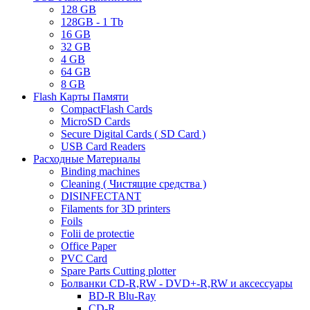
128 GB
128GB - 1 Tb
16 GB
32 GB
4 GB
64 GB
8 GB
Flash Карты Памяти
CompactFlash Cards
MicroSD Cards
Secure Digital Cards ( SD Card )
USB Card Readers
Расходные Материалы
Binding machines
Cleaning ( Чистящие средства )
DISINFECTANT
Filaments for 3D printers
Foils
Folii de protectie
Office Paper
PVC Card
Spare Parts Cutting plotter
Болванки CD-R,RW - DVD+-R,RW и аксессуары
BD-R Blu-Ray
CD-R