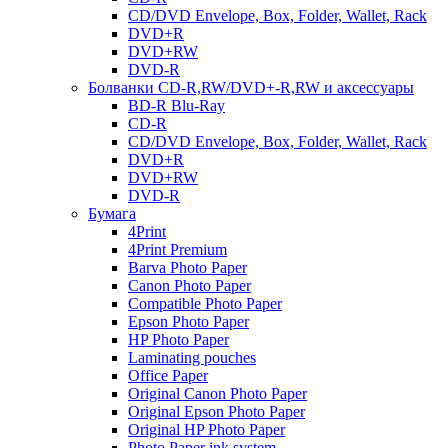
CD/DVD Envelope, Box, Folder, Wallet, Rack
DVD+R
DVD+RW
DVD-R
Болванки CD-R,RW/DVD+-R,RW и аксессуары
BD-R Blu-Ray
CD-R
CD/DVD Envelope, Box, Folder, Wallet, Rack
DVD+R
DVD+RW
DVD-R
Бумага
4Print
4Print Premium
Barva Photo Paper
Canon Photo Paper
Compatible Photo Paper
Epson Photo Paper
HP Photo Paper
Laminating pouches
Office Paper
Original Canon Photo Paper
Original Epson Photo Paper
Original HP Photo Paper
Photo Paper ink system