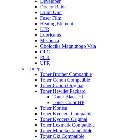
Developer
Doctor Balde
Drum Unit
Fuser Film
Heating Element
LFR
Lubricants
Mecanica
Obolocika Magnitnogo Vala
OPC
PCR
UFR
Тонеры
Toner Brother Compatible
Toner Canon Compatible
Toner Canon Original
Toner Hewllet Packard
Toner Black HP
Toner Color HP
Toner Konica
Toner Kyocera Compaible
Toner Kyocera Original
Toner Lexmark Compatible
Toner Minolta Compatible
Toner Oki Compatible