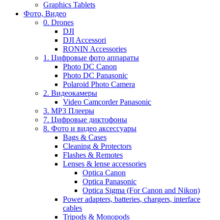
Graphics Tablets
Фото, Видео
0. Drones
DJI
DJI Accessori
RONIN Accessories
1. Цифровые фото аппараты
Photo DC Canon
Photo DC Panasonic
Polaroid Photo Camera
2. Видеокамеры
Video Camcorder Panasonic
3. MP3 Плееры
7. Цифровые диктофоны
8. Фото и видео аксессуары
Bags & Cases
Cleaning & Protectors
Flashes & Remotes
Lenses & lense accessories
Optica Canon
Optica Panasonic
Optica Sigma (For Canon and Nikon)
Power adapters, batteries, chargers, interface
cables
Tripods & Monopods