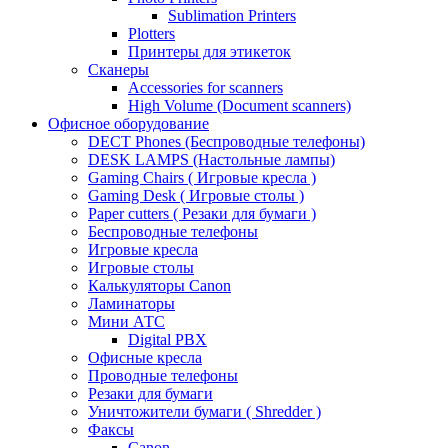
Sublimation Printers
Plotters
Принтеры для этикеток
Сканеры
Accessories for scanners
High Volume (Document scanners)
Офисное оборудование
DECT Phones (Беспроводные телефоны)
DESK LAMPS (Настольные лампы)
Gaming Chairs ( Игровые кресла )
Gaming Desk ( Игровые столы )
Paper cutters ( Резаки для бумаги )
Беспроводные телефоны
Игровые кресла
Игровые столы
Калькуляторы Canon
Ламинаторы
Мини АТС
Digital PBX
Офисные кресла
Проводные телефоны
Резаки для бумаги
Уничтожители бумаги ( Shredder )
Факсы
Canon