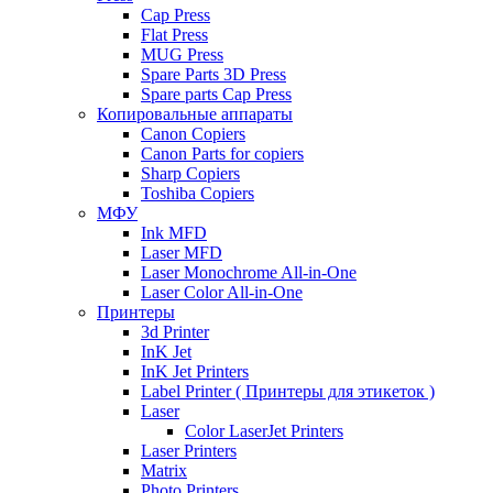
Cap Press
Flat Press
MUG Press
Spare Parts 3D Press
Spare parts Cap Press
Копировальные аппараты
Canon Copiers
Canon Parts for copiers
Sharp Copiers
Toshiba Copiers
МФУ
Ink MFD
Laser MFD
Laser Monochrome All-in-One
Laser Color All-in-One
Принтеры
3d Printer
InK Jet
InK Jet Printers
Label Printer ( Принтеры для этикеток )
Laser
Color LaserJet Printers
Laser Printers
Matrix
Photo Printers