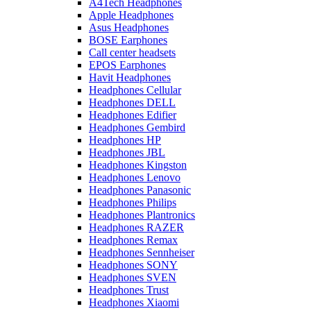
A4Tech Headphones
Apple Headphones
Asus Headphones
BOSE Earphones
Call center headsets
EPOS Earphones
Havit Headphones
Headphones Cellular
Headphones DELL
Headphones Edifier
Headphones Gembird
Headphones HP
Headphones JBL
Headphones Kingston
Headphones Lenovo
Headphones Panasonic
Headphones Philips
Headphones Plantronics
Headphones RAZER
Headphones Remax
Headphones Sennheiser
Headphones SONY
Headphones SVEN
Headphones Trust
Headphones Xiaomi