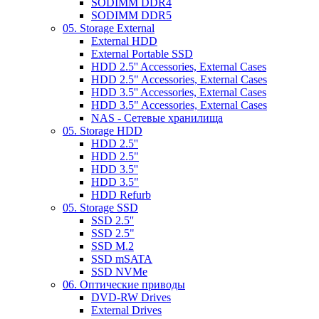
SODIMM DDR4
SODIMM DDR5
05. Storage External
External HDD
External Portable SSD
HDD 2.5'' Accessories, External Cases
HDD 2.5" Accessories, External Cases
HDD 3.5'' Accessories, External Cases
HDD 3.5" Accessories, External Cases
NAS - Сетевые хранилища
05. Storage HDD
HDD 2.5''
HDD 2.5"
HDD 3.5''
HDD 3.5"
HDD Refurb
05. Storage SSD
SSD 2.5''
SSD 2.5"
SSD M.2
SSD mSATA
SSD NVMe
06. Оптические приводы
DVD-RW Drives
External Drives