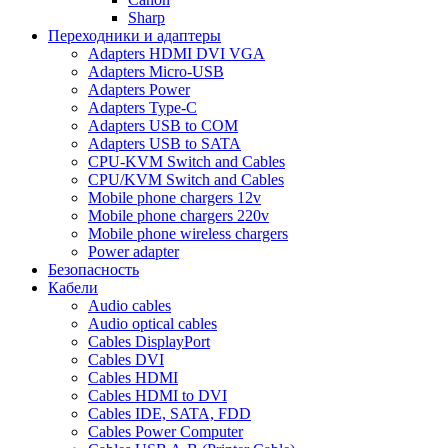
Sharp
Переходники и адаптеры
Adapters HDMI DVI VGA
Adapters Micro-USB
Adapters Power
Adapters Type-C
Adapters USB to COM
Adapters USB to SATA
CPU-KVM Switch and Cables
CPU/KVM Switch and Cables
Mobile phone chargers 12v
Mobile phone chargers 220v
Mobile phone wireless chargers
Power adapter
Безопасность
Кабели
Audio cables
Audio optical cables
Cables DisplayPort
Cables DVI
Cables HDMI
Cables HDMI to DVI
Cables IDE, SATA, FDD
Cables Power Computer