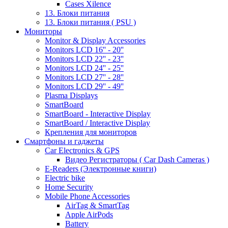
Cases Xilence
13. Блоки питания
13. Блоки питания ( PSU )
Мониторы
Monitor & Display Accessories
Monitors LCD 16'' - 20''
Monitors LCD 22'' - 23''
Monitors LCD 24'' - 25''
Monitors LCD 27'' - 28''
Monitors LCD 29'' - 49''
Plasma Displays
SmartBoard
SmartBoard - Interactive Display
SmartBoard / Interactive Display
Крепления для мониторов
Смартфоны и гаджеты
Car Electronics & GPS
Видео Регистраторы ( Car Dash Cameras )
E-Readers (Электронные книги)
Electric bike
Home Security
Mobile Phone Accessories
AirTag & SmartTag
Apple AirPods
Battery