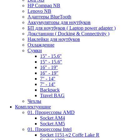
HP Compaq NB
Lenovo NB
Адаптеры BlueTooth
Аккумуляторы для ноутбуков
БП для ноутбуков ( Laptop power adapter )
Докстанции ( Docking & Connectivity )
Наклейки для ноутбуков
Охлаждение
Сумки
15'' - 15.6''
15" - 15.6"
16'' - 19''
16" - 19"
7'' - 14''
7'' - 14''
Backpack
Travel BAG
Чехлы
Комплектующие
01. Процессоры AMD
Socket AM4
Socket AM5
01. Процессоры Intel
Socket 1151-v2 Coffe Lake R