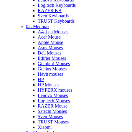
Logitech Keyboards
RAZER KB
Sven Keyboards
TRUST Keyboards
02. Мышки
A4Tech Mouses
Acer Mouse
Apple Mouse
Asus Mouses
Dell Mouses
Edifier Mouses
Gembird Mouses
Genius Mouses
Havit mouses
HP
HP Mouses
HYPERX mouses
Lenovo Mouses
Logitech Mouses
RAZER Mouse
Satechi Mouses
Sven Mouses
TRUST Mouses
Xiaomi