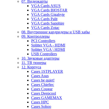
07. Видеокарты
VGA Cards ASUS
VGA Cards BIOSTAR
VGA Cards Gigabyte
VGA Cards Palit
VGA Cards Sapphire
VGA Cards Zotac
08. Внутренние кардридеры и USB хабы
09. Контроллеры
PCI Controllers
Splitter VGA - HDMI
Splitter VGA \ HDMI
USB Controllers
10. Звуковые адаптеры
11. ТВ тюнеры
12. Корпуса
Cases 1STPLAYER
Cases Asus
Cases be quiet!
Cases Chieftec
Cases Cougar
Cases Deepcool
Cases GAMEMAX
Cases HPC
Cases Sohoo