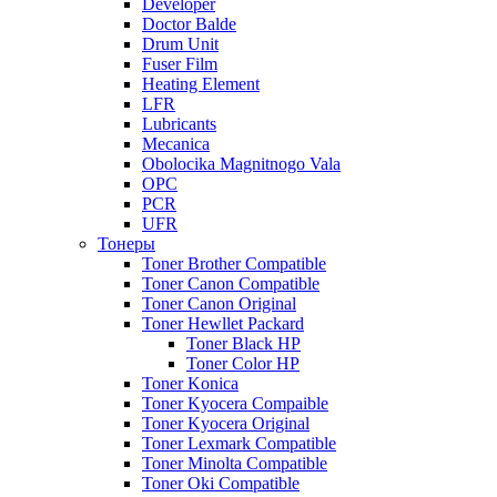
Developer
Doctor Balde
Drum Unit
Fuser Film
Heating Element
LFR
Lubricants
Mecanica
Obolocika Magnitnogo Vala
OPC
PCR
UFR
Тонеры
Toner Brother Compatible
Toner Canon Compatible
Toner Canon Original
Toner Hewllet Packard
Toner Black HP
Toner Color HP
Toner Konica
Toner Kyocera Compaible
Toner Kyocera Original
Toner Lexmark Compatible
Toner Minolta Compatible
Toner Oki Compatible