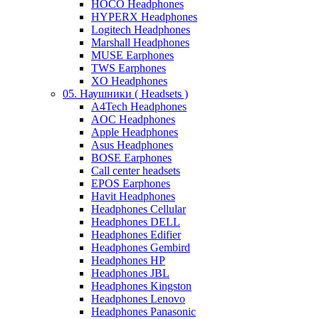
HOCO Headphones
HYPERX Headphones
Logitech Headphones
Marshall Headphones
MUSE Earphones
TWS Earphones
XO Headphones
05. Наушники ( Headsets )
A4Tech Headphones
AOC Headphones
Apple Headphones
Asus Headphones
BOSE Earphones
Call center headsets
EPOS Earphones
Havit Headphones
Headphones Cellular
Headphones DELL
Headphones Edifier
Headphones Gembird
Headphones HP
Headphones JBL
Headphones Kingston
Headphones Lenovo
Headphones Panasonic