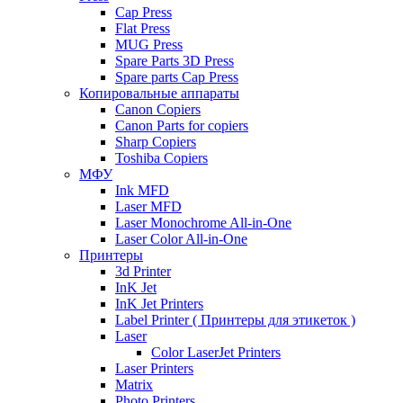
Cap Press
Flat Press
MUG Press
Spare Parts 3D Press
Spare parts Cap Press
Копировальные аппараты
Canon Copiers
Canon Parts for copiers
Sharp Copiers
Toshiba Copiers
МФУ
Ink MFD
Laser MFD
Laser Monochrome All-in-One
Laser Color All-in-One
Принтеры
3d Printer
InK Jet
InK Jet Printers
Label Printer ( Принтеры для этикеток )
Laser
Color LaserJet Printers
Laser Printers
Matrix
Photo Printers