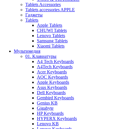
Tablets Accessories
Tablets accessories APPLE
Гаджеты
Tablets
Apple Tablets
CHUWI Tablets
Lenovo Tablets
Samsung Tablets
Xiaomi Tablets
Мультимедия
01. Клавиатуры
A4 Tech Keyboards
A4Tech Keyboards
Acer Keyboards
AOC Keyboards
Apple Keyboards
Asus Keyboards
Dell Keyboards
Gembird Keyboards
Genius KB
Gigabyte
HP Keyboards
HYPERX Keyboards
Lenovo KB
Lenovo Keyboards