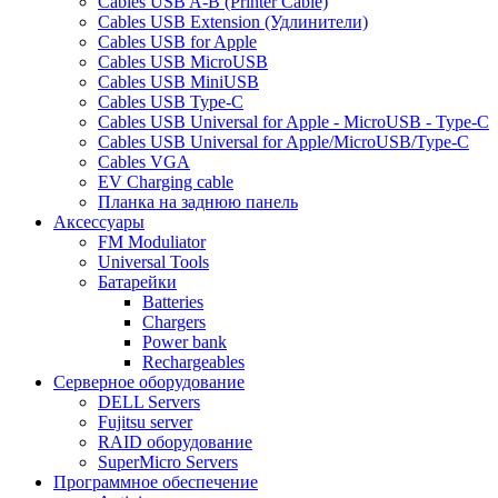
Cables USB A-B (Printer Cable)
Cables USB Extension (Удлинители)
Cables USB for Apple
Cables USB MicroUSB
Cables USB MiniUSB
Cables USB Type-C
Cables USB Universal for Apple - MicroUSB - Type-C
Cables USB Universal for Apple/MicroUSB/Type-C
Cables VGA
EV Charging cable
Планка на заднюю панель
Аксессуары
FM Moduliator
Universal Tools
Батарейки
Batteries
Chargers
Power bank
Rechargeables
Серверное оборудование
DELL Servers
Fujitsu server
RAID оборудование
SuperMicro Servers
Программное обеспечение