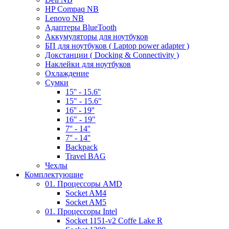
HP Compaq NB
Lenovo NB
Адаптеры BlueTooth
Аккумуляторы для ноутбуков
БП для ноутбуков ( Laptop power adapter )
Докстанции ( Docking & Connectivity )
Наклейки для ноутбуков
Охлаждение
Сумки
15'' - 15.6''
15" - 15.6"
16'' - 19''
16" - 19"
7'' - 14''
7'' - 14''
Backpack
Travel BAG
Чехлы
Комплектующие
01. Процессоры AMD
Socket AM4
Socket AM5
01. Процессоры Intel
Socket 1151-v2 Coffe Lake R