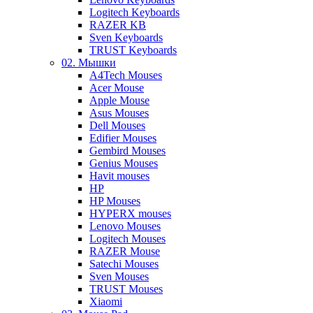
Logitech Keyboards
RAZER KB
Sven Keyboards
TRUST Keyboards
02. Мышки
A4Tech Mouses
Acer Mouse
Apple Mouse
Asus Mouses
Dell Mouses
Edifier Mouses
Gembird Mouses
Genius Mouses
Havit mouses
HP
HP Mouses
HYPERX mouses
Lenovo Mouses
Logitech Mouses
RAZER Mouse
Satechi Mouses
Sven Mouses
TRUST Mouses
Xiaomi