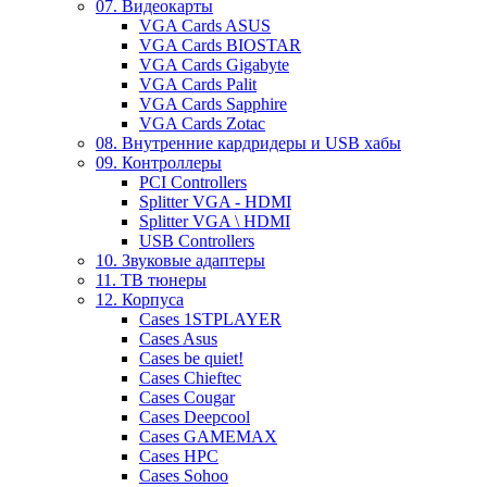
07. Видеокарты
VGA Cards ASUS
VGA Cards BIOSTAR
VGA Cards Gigabyte
VGA Cards Palit
VGA Cards Sapphire
VGA Cards Zotac
08. Внутренние кардридеры и USB хабы
09. Контроллеры
PCI Controllers
Splitter VGA - HDMI
Splitter VGA \ HDMI
USB Controllers
10. Звуковые адаптеры
11. ТВ тюнеры
12. Корпуса
Cases 1STPLAYER
Cases Asus
Cases be quiet!
Cases Chieftec
Cases Cougar
Cases Deepcool
Cases GAMEMAX
Cases HPC
Cases Sohoo