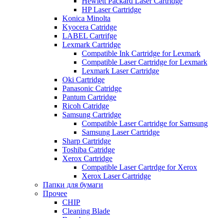
Hewlett Packard Laser Cartridge
HP Laser Cartridge
Konica Minolta
Kyocera Catridge
LABEL Cartrifge
Lexmark Cartridge
Compatible Ink Cartridge for Lexmark
Compatible Laser Cartridge for Lexmark
Lexmark Laser Cartridge
Oki Cartridge
Panasonic Catridge
Pantum Cartridge
Ricoh Catridge
Samsung Cartridge
Compatible Laser Cartridge for Samsung
Samsung Laser Cartridge
Sharp Cartridge
Toshiba Catridge
Xerox Cartridge
Compatible Laser Cartrdge for Xerox
Xerox Laser Cartridge
Папки для бумаги
Прочее
CHIP
Cleaning Blade