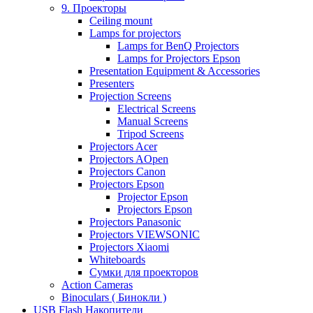
9. Проекторы
Ceiling mount
Lamps for projectors
Lamps for BenQ Projectors
Lamps for Projectors Epson
Presentation Equipment & Accessories
Presenters
Projection Screens
Electrical Screens
Manual Screens
Tripod Screens
Projectors Acer
Projectors AOpen
Projectors Canon
Projectors Epson
Projector Epson
Projectors Epson
Projectors Panasonic
Projectors VIEWSONIC
Projectors Xiaomi
Whiteboards
Сумки для проекторов
Action Cameras
Binoculars ( Бинокли )
USB Flash Накопители