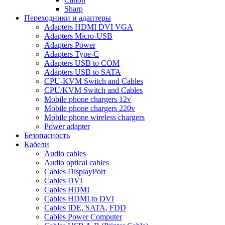
Sharp
Переходники и адаптеры
Adapters HDMI DVI VGA
Adapters Micro-USB
Adapters Power
Adapters Type-C
Adapters USB to COM
Adapters USB to SATA
CPU-KVM Switch and Cables
CPU/KVM Switch and Cables
Mobile phone chargers 12v
Mobile phone chargers 220v
Mobile phone wireless chargers
Power adapter
Безопасность
Кабели
Audio cables
Audio optical cables
Cables DisplayPort
Cables DVI
Cables HDMI
Cables HDMI to DVI
Cables IDE, SATA, FDD
Cables Power Computer