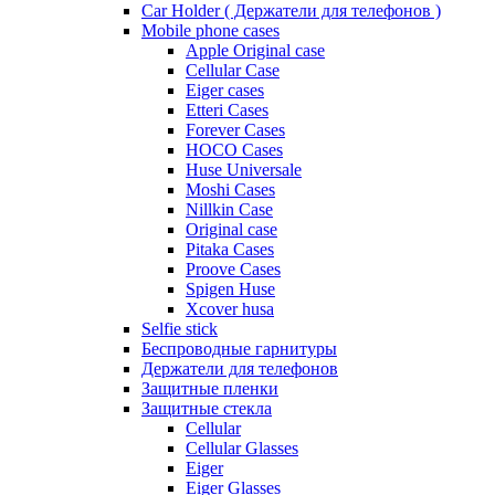
Car Holder ( Держатели для телефонов )
Mobile phone cases
Apple Original case
Cellular Case
Eiger cases
Etteri Cases
Forever Cases
HOCO Cases
Huse Universale
Moshi Cases
Nillkin Case
Original case
Pitaka Cases
Proove Cases
Spigen Huse
Xcover husa
Selfie stick
Беспроводные гарнитуры
Держатели для телефонов
Защитные пленки
Защитные стекла
Cellular
Cellular Glasses
Eiger
Eiger Glasses