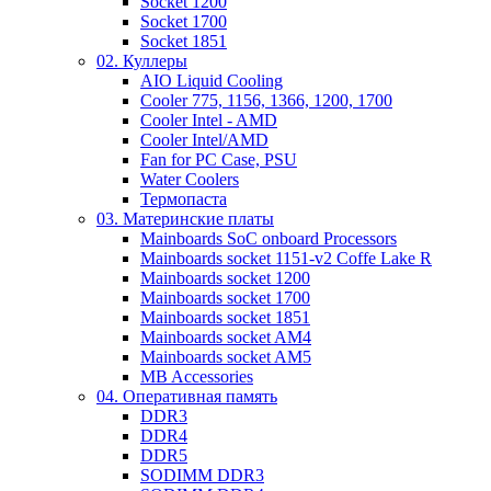
Socket 1200
Socket 1700
Socket 1851
02. Куллеры
AIO Liquid Cooling
Cooler 775, 1156, 1366, 1200, 1700
Cooler Intel - AMD
Cooler Intel/AMD
Fan for PC Case, PSU
Water Coolers
Термопаста
03. Материнские платы
Mainboards SoC onboard Processors
Mainboards socket 1151-v2 Coffe Lake R
Mainboards socket 1200
Mainboards socket 1700
Mainboards socket 1851
Mainboards socket AM4
Mainboards socket AM5
MB Accessories
04. Оперативная память
DDR3
DDR4
DDR5
SODIMM DDR3