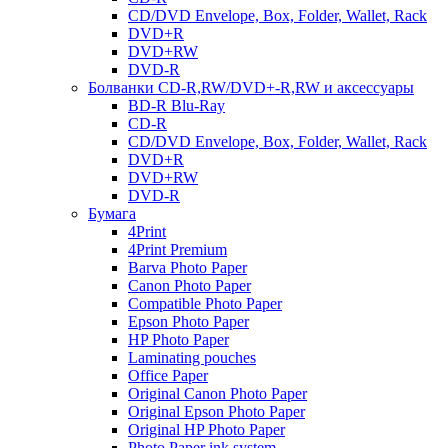
CD/DVD Envelope, Box, Folder, Wallet, Rack
DVD+R
DVD+RW
DVD-R
Болванки CD-R,RW/DVD+-R,RW и аксессуары
BD-R Blu-Ray
CD-R
CD/DVD Envelope, Box, Folder, Wallet, Rack
DVD+R
DVD+RW
DVD-R
Бумага
4Print
4Print Premium
Barva Photo Paper
Canon Photo Paper
Compatible Photo Paper
Epson Photo Paper
HP Photo Paper
Laminating pouches
Office Paper
Original Canon Photo Paper
Original Epson Photo Paper
Original HP Photo Paper
Photo Paper ink system