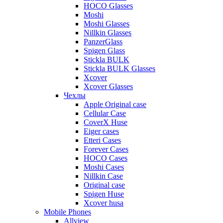
HOCO Glasses
Moshi
Moshi Glasses
Nillkin Glasses
PanzerGlass
Spigen Glass
Stickla BULK
Stickla BULK Glasses
Xcover
Xcover Glasses
Чехлы
Apple Original case
Cellular Case
CoverX Huse
Eiger cases
Etteri Cases
Forever Cases
HOCO Cases
Moshi Cases
Nillkin Case
Original case
Spigen Huse
Xcover husa
Mobile Phones
Allview