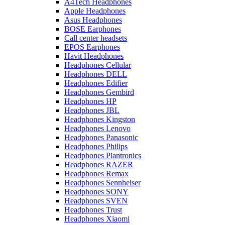
A4Tech Headphones
Apple Headphones
Asus Headphones
BOSE Earphones
Call center headsets
EPOS Earphones
Havit Headphones
Headphones Cellular
Headphones DELL
Headphones Edifier
Headphones Gembird
Headphones HP
Headphones JBL
Headphones Kingston
Headphones Lenovo
Headphones Panasonic
Headphones Philips
Headphones Plantronics
Headphones RAZER
Headphones Remax
Headphones Sennheiser
Headphones SONY
Headphones SVEN
Headphones Trust
Headphones Xiaomi