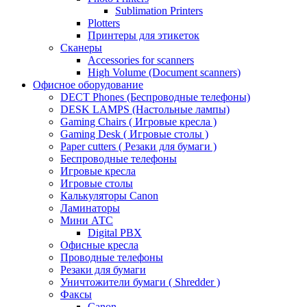
Sublimation Printers
Plotters
Принтеры для этикеток
Сканеры
Accessories for scanners
High Volume (Document scanners)
Офисное оборудование
DECT Phones (Беспроводные телефоны)
DESK LAMPS (Настольные лампы)
Gaming Chairs ( Игровые кресла )
Gaming Desk ( Игровые столы )
Paper cutters ( Резаки для бумаги )
Беспроводные телефоны
Игровые кресла
Игровые столы
Калькуляторы Canon
Ламинаторы
Мини АТС
Digital PBX
Офисные кресла
Проводные телефоны
Резаки для бумаги
Уничтожители бумаги ( Shredder )
Факсы
Canon