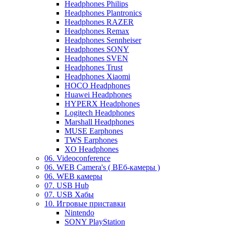
Headphones Philips
Headphones Plantronics
Headphones RAZER
Headphones Remax
Headphones Sennheiser
Headphones SONY
Headphones SVEN
Headphones Trust
Headphones Xiaomi
HOCO Headphones
Huawei Headphones
HYPERX Headphones
Logitech Headphones
Marshall Headphones
MUSE Earphones
TWS Earphones
XO Headphones
06. Videoconference
06. WEB Camera's ( ВЕб-камеры )
06. WEB камеры
07. USB Hub
07. USB Хабы
10. Игровые приставки
Nintendo
SONY PlayStation