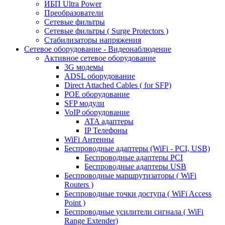
ИБП Ultra Power
Преобразователи
Сетевые фильтры
Сетевые фильтры ( Surge Protectors )
Стабилизаторы напряжения
Сетевое оборудование - Видеонаблюдение
Активное сетевое оборудование
3G модемы
ADSL оборудование
Direct Attached Cables ( for SFP)
POE оборудование
SFP модули
VoIP оборудование
ATA адаптеры
IP Телефоны
WiFi Антенны
Беспроводные адаптеры (WiFi - PCI, USB)
Беспроводные адаптеры PCI
Беспроводные адаптеры USB
Беспроводные маршрутизаторы ( WiFi
Routers )
Беспроводные точки доступа ( WiFi Access
Point )
Беспроводные усилители сигнала ( WiFi
Range Extender)