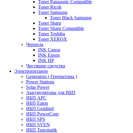
Toner Panasonic Compatible
Toner Ricoh
Toner Samsung
Toner Black Samsung
Toner Sharp
Toner Sharp Compatible
Toner Toshiba
Toner XEROX
Чернила
INK Canon
INK Epson
INK HP
Чистящие средства
Электропитание
Generators ( Генераторы )
Power Stations
Solar Power
Аккумуляторы для ИБП
ИБП APC
ИБП Eaton
ИБП Gembird
ИБП PowerCom
ИБП SPS
ИБП SVEN
ИБП Tuncmatik