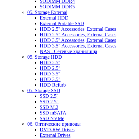
SODIMM DDR4
SODIMM DDR5
05. Storage External
External HDD
External Portable SSD
HDD 2.5'' Accessories, External Cases
HDD 2.5" Accessories, External Cases
HDD 3.5'' Accessories, External Cases
HDD 3.5" Accessories, External Cases
NAS - Сетевые хранилища
05. Storage HDD
HDD 2.5''
HDD 2.5"
HDD 3.5''
HDD 3.5"
HDD Refurb
05. Storage SSD
SSD 2.5''
SSD 2.5"
SSD M.2
SSD mSATA
SSD NVMe
06. Оптические приводы
DVD-RW Drives
External Drives