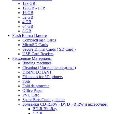
128 GB
128GB - 1 Tb
16 GB
32 GB
4 GB
64 GB
8 GB
Flash Карты Памяти
CompactFlash Cards
MicroSD Cards
Secure Digital Cards ( SD Card )
USB Card Readers
Расходные Материалы
Binding machines
Cleaning ( Чистящие средства )
DISINFECTANT
Filaments for 3D printers
Foils
Folii de protectie
Office Paper
PVC Card
Spare Parts Cutting plotter
Болванки CD-R,RW - DVD+-R,RW и аксессуары
BD-R Blu-Ray
CD-R