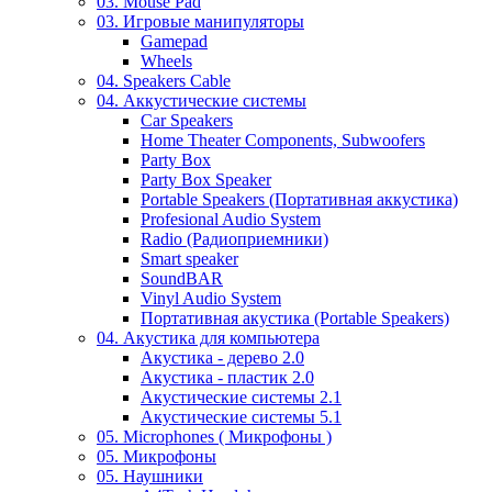
03. Mouse Pad
03. Игровые манипуляторы
Gamepad
Wheels
04. Speakers Cable
04. Аккустические системы
Car Speakers
Home Theater Components, Subwoofers
Party Box
Party Box Speaker
Portable Speakers (Портативная аккустика)
Profesional Audio System
Radio (Радиоприемники)
Smart speaker
SoundBAR
Vinyl Audio System
Портативная акустика (Portable Speakers)
04. Акустика для компьютера
Акустика - дерево 2.0
Акустика - пластик 2.0
Акустические системы 2.1
Акустические системы 5.1
05. Microphones ( Микрофоны )
05. Микрофоны
05. Наушники