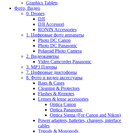
Graphics Tablets
Фото, Видео
0. Drones
DJI
DJI Accessori
RONIN Accessories
1. Цифровые фото аппараты
Photo DC Canon
Photo DC Panasonic
Polaroid Photo Camera
2. Видеокамеры
Video Camcorder Panasonic
3. MP3 Плееры
7. Цифровые диктофоны
8. Фото и видео аксессуары
Bags & Cases
Cleaning & Protectors
Flashes & Remotes
Lenses & lense accessories
Optica Canon
Optica Panasonic
Optica Sigma (For Canon and Nikon)
Power adapters, batteries, chargers, interface
cables
Tripods & Monopods