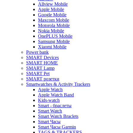
Allview Mobile
Apple Mobile
Google Mobile
Maxcom Mobile
Motorola Mobile
Nokia Mobile
OnePLUS Mobile
Samsung Mobile
Xiaomi Mobile
Power bank
SMART Devices
SMART HOME
SMART Lamp
SMART Pet
SMART розетки
Smartwatches & Activity Trackers
Apple Watch
Apple Watch Band
Kids-watch
Smart - браслеты
Smart Watch
Smart Watch Braclets
Smart Часы
Smart Часы Garmin
TAGS & TRACKERS