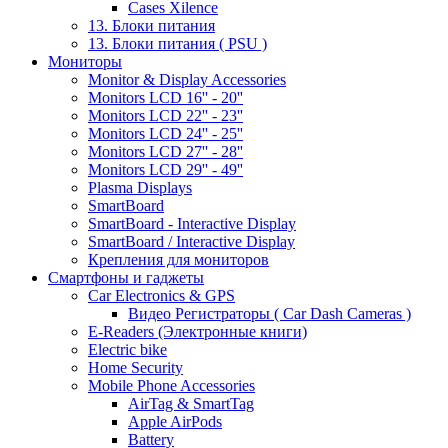
Cases Xilence
13. Блоки питания
13. Блоки питания ( PSU )
Мониторы
Monitor & Display Accessories
Monitors LCD 16'' - 20''
Monitors LCD 22'' - 23''
Monitors LCD 24'' - 25''
Monitors LCD 27'' - 28''
Monitors LCD 29'' - 49''
Plasma Displays
SmartBoard
SmartBoard - Interactive Display
SmartBoard / Interactive Display
Крепления для мониторов
Смартфоны и гаджеты
Car Electronics & GPS
Видео Регистраторы ( Car Dash Cameras )
E-Readers (Электронные книги)
Electric bike
Home Security
Mobile Phone Accessories
AirTag & SmartTag
Apple AirPods
Battery