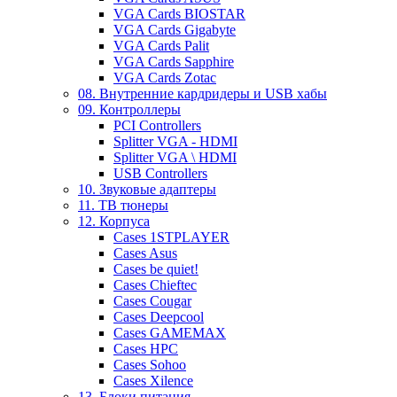
VGA Cards BIOSTAR
VGA Cards Gigabyte
VGA Cards Palit
VGA Cards Sapphire
VGA Cards Zotac
08. Внутренние кардридеры и USB хабы
09. Контроллеры
PCI Controllers
Splitter VGA - HDMI
Splitter VGA \ HDMI
USB Controllers
10. Звуковые адаптеры
11. ТВ тюнеры
12. Корпуса
Cases 1STPLAYER
Cases Asus
Cases be quiet!
Cases Chieftec
Cases Cougar
Cases Deepcool
Cases GAMEMAX
Cases HPC
Cases Sohoo
Cases Xilence
13. Блоки питания