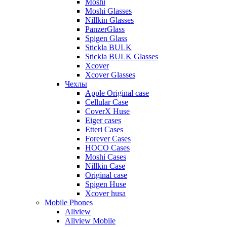
Moshi
Moshi Glasses
Nillkin Glasses
PanzerGlass
Spigen Glass
Stickla BULK
Stickla BULK Glasses
Xcover
Xcover Glasses
Чехлы
Apple Original case
Cellular Case
CoverX Huse
Eiger cases
Etteri Cases
Forever Cases
HOCO Cases
Moshi Cases
Nillkin Case
Original case
Spigen Huse
Xcover husa
Mobile Phones
Allview
Allview Mobile