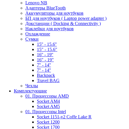
Lenovo NB
Адаптеры BlueTooth
Аккумуляторы для ноутбуков
БП для ноутбуков ( Laptop power adapter )
Докстанции ( Docking & Connectivity )
Наклейки для ноутбуков
Охлаждение
Сумки
15'' - 15.6''
15" - 15.6"
16'' - 19''
16" - 19"
7'' - 14''
7'' - 14''
Backpack
Travel BAG
Чехлы
Комплектующие
01. Процессоры AMD
Socket AM4
Socket AM5
01. Процессоры Intel
Socket 1151-v2 Coffe Lake R
Socket 1200
Socket 1700