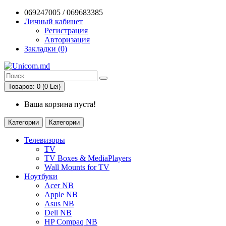
069247005 / 069683385
Личный кабинет
Регистрация
Авторизация
Закладки (0)
Товаров: 0 (0 Lei)
Ваша корзина пуста!
Категории
Категории
Телевизоры
TV
TV Boxes & MediaPlayers
Wall Mounts for TV
Ноутбуки
Acer NB
Apple NB
Asus NB
Dell NB
HP Compaq NB