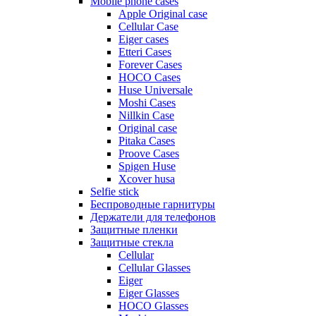
Mobile phone cases
Apple Original case
Cellular Case
Eiger cases
Etteri Cases
Forever Cases
HOCO Cases
Huse Universale
Moshi Cases
Nillkin Case
Original case
Pitaka Cases
Proove Cases
Spigen Huse
Xcover husa
Selfie stick
Беспроводные гарнитуры
Держатели для телефонов
Защитные пленки
Защитные стекла
Cellular
Cellular Glasses
Eiger
Eiger Glasses
HOCO Glasses