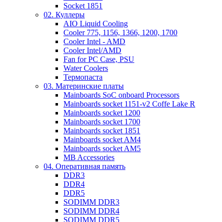
Socket 1851
02. Куллеры
AIO Liquid Cooling
Cooler 775, 1156, 1366, 1200, 1700
Cooler Intel - AMD
Cooler Intel/AMD
Fan for PC Case, PSU
Water Coolers
Термопаста
03. Материнские платы
Mainboards SoC onboard Processors
Mainboards socket 1151-v2 Coffe Lake R
Mainboards socket 1200
Mainboards socket 1700
Mainboards socket 1851
Mainboards socket AM4
Mainboards socket AM5
MB Accessories
04. Оперативная память
DDR3
DDR4
DDR5
SODIMM DDR3
SODIMM DDR4
SODIMM DDR5