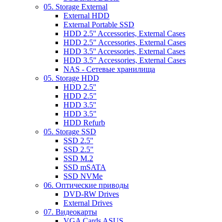
05. Storage External
External HDD
External Portable SSD
HDD 2.5'' Accessories, External Cases
HDD 2.5" Accessories, External Cases
HDD 3.5'' Accessories, External Cases
HDD 3.5" Accessories, External Cases
NAS - Сетевые хранилища
05. Storage HDD
HDD 2.5''
HDD 2.5"
HDD 3.5''
HDD 3.5"
HDD Refurb
05. Storage SSD
SSD 2.5''
SSD 2.5"
SSD M.2
SSD mSATA
SSD NVMe
06. Оптические приводы
DVD-RW Drives
External Drives
07. Видеокарты
VGA Cards ASUS