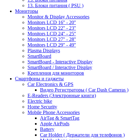
13. Блоки питания ( PSU )
Мониторы
Monitor & Display Accessories
Monitors LCD 16'' - 20''
Monitors LCD 22'' - 23''
Monitors LCD 24'' - 25''
Monitors LCD 27'' - 28''
Monitors LCD 29'' - 49''
Plasma Displays
SmartBoard
SmartBoard - Interactive Display
SmartBoard / Interactive Display
Крепления для мониторов
Смартфоны и гаджеты
Car Electronics & GPS
Видео Регистраторы ( Car Dash Cameras )
E-Readers (Электронные книги)
Electric bike
Home Security
Mobile Phone Accessories
AirTag & SmartTag
Apple AirPods
Battery
Car Holder ( Держатели для телефонов )