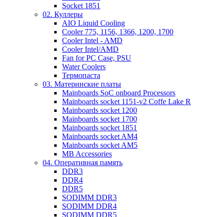
Socket 1851
02. Куллеры
AIO Liquid Cooling
Cooler 775, 1156, 1366, 1200, 1700
Cooler Intel - AMD
Cooler Intel/AMD
Fan for PC Case, PSU
Water Coolers
Термопаста
03. Материнские платы
Mainboards SoC onboard Processors
Mainboards socket 1151-v2 Coffe Lake R
Mainboards socket 1200
Mainboards socket 1700
Mainboards socket 1851
Mainboards socket AM4
Mainboards socket AM5
MB Accessories
04. Оперативная память
DDR3
DDR4
DDR5
SODIMM DDR3
SODIMM DDR4
SODIMM DDR5