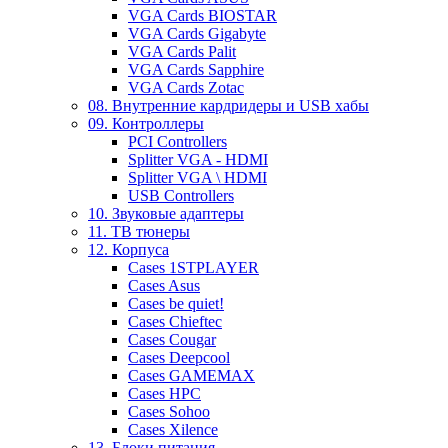
VGA Cards BIOSTAR
VGA Cards Gigabyte
VGA Cards Palit
VGA Cards Sapphire
VGA Cards Zotac
08. Внутренние кардридеры и USB хабы
09. Контроллеры
PCI Controllers
Splitter VGA - HDMI
Splitter VGA \ HDMI
USB Controllers
10. Звуковые адаптеры
11. ТВ тюнеры
12. Корпуса
Cases 1STPLAYER
Cases Asus
Cases be quiet!
Cases Chieftec
Cases Cougar
Cases Deepcool
Cases GAMEMAX
Cases HPC
Cases Sohoo
Cases Xilence
13. Блоки питания