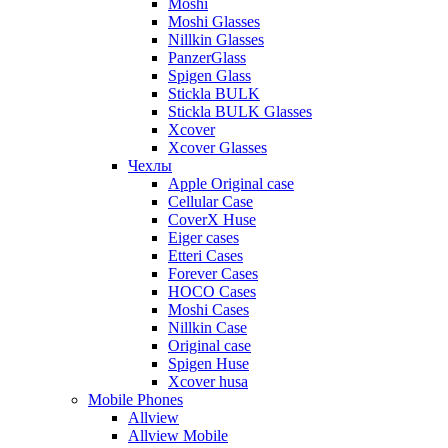
Moshi
Moshi Glasses
Nillkin Glasses
PanzerGlass
Spigen Glass
Stickla BULK
Stickla BULK Glasses
Xcover
Xcover Glasses
Чехлы
Apple Original case
Cellular Case
CoverX Huse
Eiger cases
Etteri Cases
Forever Cases
HOCO Cases
Moshi Cases
Nillkin Case
Original case
Spigen Huse
Xcover husa
Mobile Phones
Allview
Allview Mobile