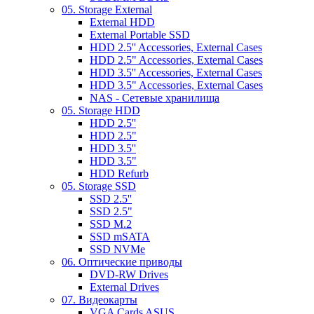
05. Storage External
External HDD
External Portable SSD
HDD 2.5'' Accessories, External Cases
HDD 2.5" Accessories, External Cases
HDD 3.5'' Accessories, External Cases
HDD 3.5" Accessories, External Cases
NAS - Сетевые хранилища
05. Storage HDD
HDD 2.5''
HDD 2.5"
HDD 3.5''
HDD 3.5"
HDD Refurb
05. Storage SSD
SSD 2.5''
SSD 2.5"
SSD M.2
SSD mSATA
SSD NVMe
06. Оптические приводы
DVD-RW Drives
External Drives
07. Видеокарты
VGA Cards ASUS