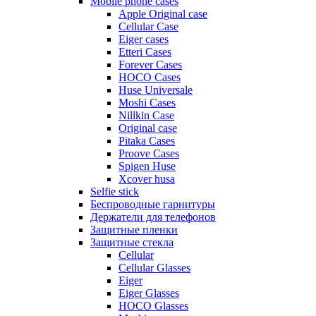
Mobile phone cases
Apple Original case
Cellular Case
Eiger cases
Etteri Cases
Forever Cases
HOCO Cases
Huse Universale
Moshi Cases
Nillkin Case
Original case
Pitaka Cases
Proove Cases
Spigen Huse
Xcover husa
Selfie stick
Беспроводные гарнитуры
Держатели для телефонов
Защитные пленки
Защитные стекла
Cellular
Cellular Glasses
Eiger
Eiger Glasses
HOCO Glasses