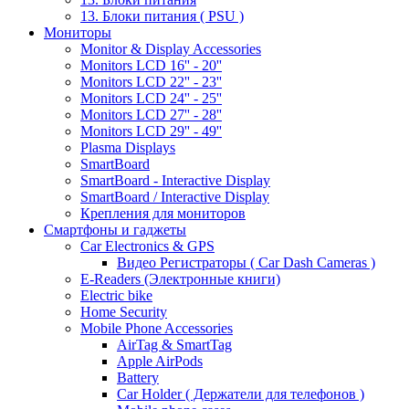
13. Блоки питания ( PSU )
Мониторы
Monitor & Display Accessories
Monitors LCD 16'' - 20''
Monitors LCD 22'' - 23''
Monitors LCD 24'' - 25''
Monitors LCD 27'' - 28''
Monitors LCD 29'' - 49''
Plasma Displays
SmartBoard
SmartBoard - Interactive Display
SmartBoard / Interactive Display
Крепления для мониторов
Смартфоны и гаджеты
Car Electronics & GPS
Видео Регистраторы ( Car Dash Cameras )
E-Readers (Электронные книги)
Electric bike
Home Security
Mobile Phone Accessories
AirTag & SmartTag
Apple AirPods
Battery
Car Holder ( Держатели для телефонов )