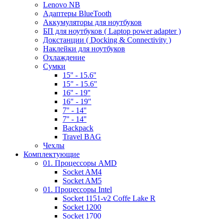
Lenovo NB
Адаптеры BlueTooth
Аккумуляторы для ноутбуков
БП для ноутбуков ( Laptop power adapter )
Докстанции ( Docking & Connectivity )
Наклейки для ноутбуков
Охлаждение
Сумки
15'' - 15.6''
15" - 15.6"
16'' - 19''
16" - 19"
7'' - 14''
7'' - 14''
Backpack
Travel BAG
Чехлы
Комплектующие
01. Процессоры AMD
Socket AM4
Socket AM5
01. Процессоры Intel
Socket 1151-v2 Coffe Lake R
Socket 1200
Socket 1700