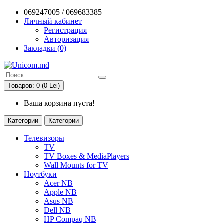
069247005 / 069683385
Личный кабинет
Регистрация
Авторизация
Закладки (0)
Товаров: 0 (0 Lei)
Ваша корзина пуста!
Категории
Категории
Телевизоры
TV
TV Boxes & MediaPlayers
Wall Mounts for TV
Ноутбуки
Acer NB
Apple NB
Asus NB
Dell NB
HP Compaq NB