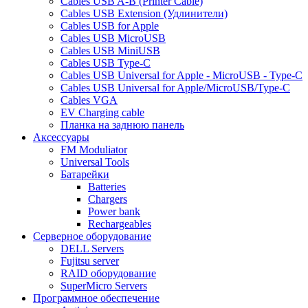
Cables USB A-B (Printer Cable)
Cables USB Extension (Удлинители)
Cables USB for Apple
Cables USB MicroUSB
Cables USB MiniUSB
Cables USB Type-C
Cables USB Universal for Apple - MicroUSB - Type-C
Cables USB Universal for Apple/MicroUSB/Type-C
Cables VGA
EV Charging cable
Планка на заднюю панель
Аксессуары
FM Moduliator
Universal Tools
Батарейки
Batteries
Chargers
Power bank
Rechargeables
Серверное оборудование
DELL Servers
Fujitsu server
RAID оборудование
SuperMicro Servers
Программное обеспечение