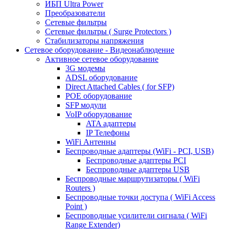
ИБП Ultra Power
Преобразователи
Сетевые фильтры
Сетевые фильтры ( Surge Protectors )
Стабилизаторы напряжения
Сетевое оборудование - Видеонаблюдение
Активное сетевое оборудование
3G модемы
ADSL оборудование
Direct Attached Cables ( for SFP)
POE оборудование
SFP модули
VoIP оборудование
ATA адаптеры
IP Телефоны
WiFi Антенны
Беспроводные адаптеры (WiFi - PCI, USB)
Беспроводные адаптеры PCI
Беспроводные адаптеры USB
Беспроводные маршрутизаторы ( WiFi
Routers )
Беспроводные точки доступа ( WiFi Access
Point )
Беспроводные усилители сигнала ( WiFi
Range Extender)