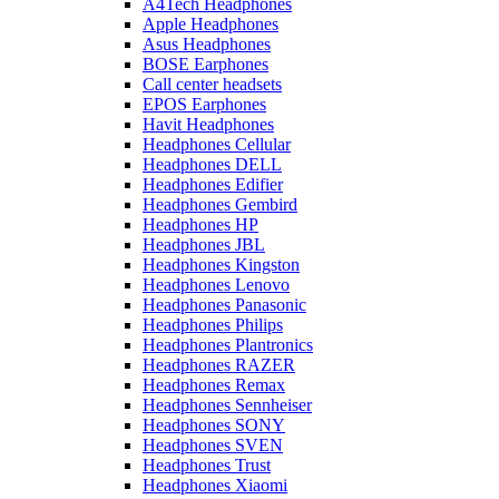
A4Tech Headphones
Apple Headphones
Asus Headphones
BOSE Earphones
Call center headsets
EPOS Earphones
Havit Headphones
Headphones Cellular
Headphones DELL
Headphones Edifier
Headphones Gembird
Headphones HP
Headphones JBL
Headphones Kingston
Headphones Lenovo
Headphones Panasonic
Headphones Philips
Headphones Plantronics
Headphones RAZER
Headphones Remax
Headphones Sennheiser
Headphones SONY
Headphones SVEN
Headphones Trust
Headphones Xiaomi