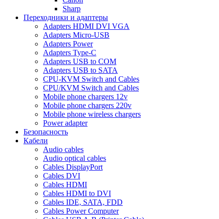
Sharp
Переходники и адаптеры
Adapters HDMI DVI VGA
Adapters Micro-USB
Adapters Power
Adapters Type-C
Adapters USB to COM
Adapters USB to SATA
CPU-KVM Switch and Cables
CPU/KVM Switch and Cables
Mobile phone chargers 12v
Mobile phone chargers 220v
Mobile phone wireless chargers
Power adapter
Безопасность
Кабели
Audio cables
Audio optical cables
Cables DisplayPort
Cables DVI
Cables HDMI
Cables HDMI to DVI
Cables IDE, SATA, FDD
Cables Power Computer