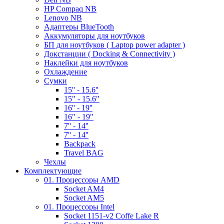
HP Compaq NB
Lenovo NB
Адаптеры BlueTooth
Аккумуляторы для ноутбуков
БП для ноутбуков ( Laptop power adapter )
Докстанции ( Docking & Connectivity )
Наклейки для ноутбуков
Охлаждение
Сумки
15'' - 15.6''
15" - 15.6"
16'' - 19''
16" - 19"
7'' - 14''
7'' - 14''
Backpack
Travel BAG
Чехлы
Комплектующие
01. Процессоры AMD
Socket AM4
Socket AM5
01. Процессоры Intel
Socket 1151-v2 Coffe Lake R