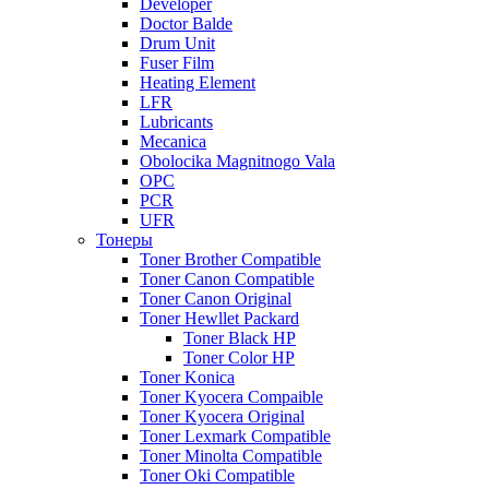
Developer
Doctor Balde
Drum Unit
Fuser Film
Heating Element
LFR
Lubricants
Mecanica
Obolocika Magnitnogo Vala
OPC
PCR
UFR
Тонеры
Toner Brother Compatible
Toner Canon Compatible
Toner Canon Original
Toner Hewllet Packard
Toner Black HP
Toner Color HP
Toner Konica
Toner Kyocera Compaible
Toner Kyocera Original
Toner Lexmark Compatible
Toner Minolta Compatible
Toner Oki Compatible