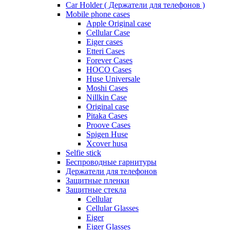
Car Holder ( Держатели для телефонов )
Mobile phone cases
Apple Original case
Cellular Case
Eiger cases
Etteri Cases
Forever Cases
HOCO Cases
Huse Universale
Moshi Cases
Nillkin Case
Original case
Pitaka Cases
Proove Cases
Spigen Huse
Xcover husa
Selfie stick
Беспроводные гарнитуры
Держатели для телефонов
Защитные пленки
Защитные стекла
Cellular
Cellular Glasses
Eiger
Eiger Glasses