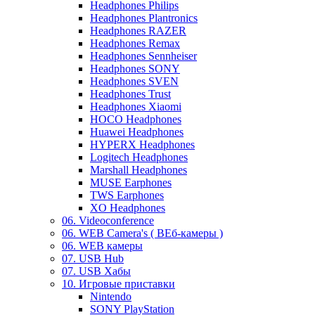
Headphones Philips
Headphones Plantronics
Headphones RAZER
Headphones Remax
Headphones Sennheiser
Headphones SONY
Headphones SVEN
Headphones Trust
Headphones Xiaomi
HOCO Headphones
Huawei Headphones
HYPERX Headphones
Logitech Headphones
Marshall Headphones
MUSE Earphones
TWS Earphones
XO Headphones
06. Videoconference
06. WEB Camera's ( ВЕб-камеры )
06. WEB камеры
07. USB Hub
07. USB Хабы
10. Игровые приставки
Nintendo
SONY PlayStation