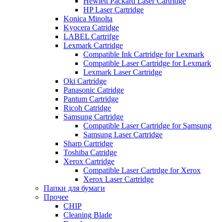
Hewlett Packard Laser Cartridge
HP Laser Cartridge
Konica Minolta
Kyocera Catridge
LABEL Cartrifge
Lexmark Cartridge
Compatible Ink Cartridge for Lexmark
Compatible Laser Cartridge for Lexmark
Lexmark Laser Cartridge
Oki Cartridge
Panasonic Catridge
Pantum Cartridge
Ricoh Catridge
Samsung Cartridge
Compatible Laser Cartridge for Samsung
Samsung Laser Cartridge
Sharp Cartridge
Toshiba Catridge
Xerox Cartridge
Compatible Laser Cartrdge for Xerox
Xerox Laser Cartridge
Папки для бумаги
Прочее
CHIP
Cleaning Blade