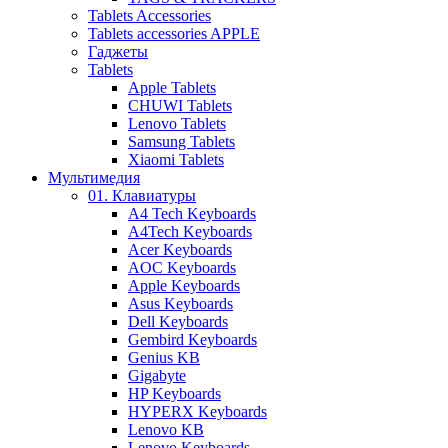
Tablets Accessories
Tablets accessories APPLE
Гаджеты
Tablets
Apple Tablets
CHUWI Tablets
Lenovo Tablets
Samsung Tablets
Xiaomi Tablets
Мультимедия
01. Клавиатуры
A4 Tech Keyboards
A4Tech Keyboards
Acer Keyboards
AOC Keyboards
Apple Keyboards
Asus Keyboards
Dell Keyboards
Gembird Keyboards
Genius KB
Gigabyte
HP Keyboards
HYPERX Keyboards
Lenovo KB
Lenovo Keyboards