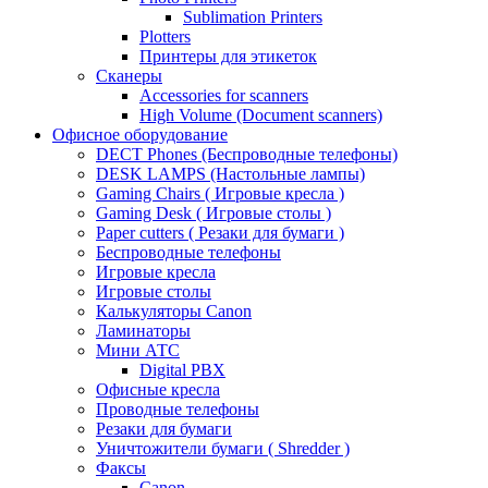
Sublimation Printers
Plotters
Принтеры для этикеток
Сканеры
Accessories for scanners
High Volume (Document scanners)
Офисное оборудование
DECT Phones (Беспроводные телефоны)
DESK LAMPS (Настольные лампы)
Gaming Chairs ( Игровые кресла )
Gaming Desk ( Игровые столы )
Paper cutters ( Резаки для бумаги )
Беспроводные телефоны
Игровые кресла
Игровые столы
Калькуляторы Canon
Ламинаторы
Мини АТС
Digital PBX
Офисные кресла
Проводные телефоны
Резаки для бумаги
Уничтожители бумаги ( Shredder )
Факсы
Canon