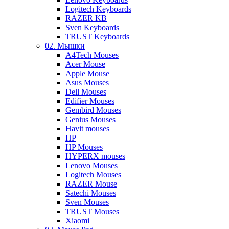
Logitech Keyboards
RAZER KB
Sven Keyboards
TRUST Keyboards
02. Мышки
A4Tech Mouses
Acer Mouse
Apple Mouse
Asus Mouses
Dell Mouses
Edifier Mouses
Gembird Mouses
Genius Mouses
Havit mouses
HP
HP Mouses
HYPERX mouses
Lenovo Mouses
Logitech Mouses
RAZER Mouse
Satechi Mouses
Sven Mouses
TRUST Mouses
Xiaomi