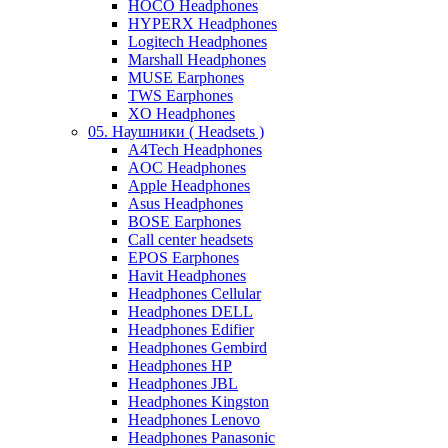
HOCO Headphones
HYPERX Headphones
Logitech Headphones
Marshall Headphones
MUSE Earphones
TWS Earphones
XO Headphones
05. Наушники ( Headsets )
A4Tech Headphones
AOC Headphones
Apple Headphones
Asus Headphones
BOSE Earphones
Call center headsets
EPOS Earphones
Havit Headphones
Headphones Cellular
Headphones DELL
Headphones Edifier
Headphones Gembird
Headphones HP
Headphones JBL
Headphones Kingston
Headphones Lenovo
Headphones Panasonic