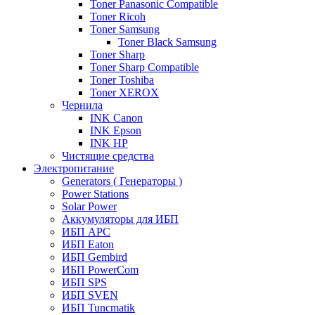
Toner Panasonic Compatible
Toner Ricoh
Toner Samsung
Toner Black Samsung
Toner Sharp
Toner Sharp Compatible
Toner Toshiba
Toner XEROX
Чернила
INK Canon
INK Epson
INK HP
Чистящие средства
Электропитание
Generators ( Генераторы )
Power Stations
Solar Power
Аккумуляторы для ИБП
ИБП APC
ИБП Eaton
ИБП Gembird
ИБП PowerCom
ИБП SPS
ИБП SVEN
ИБП Tuncmatik