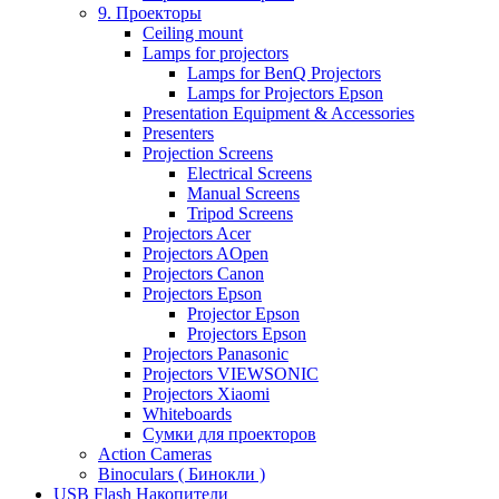
9. Проекторы
Ceiling mount
Lamps for projectors
Lamps for BenQ Projectors
Lamps for Projectors Epson
Presentation Equipment & Accessories
Presenters
Projection Screens
Electrical Screens
Manual Screens
Tripod Screens
Projectors Acer
Projectors AOpen
Projectors Canon
Projectors Epson
Projector Epson
Projectors Epson
Projectors Panasonic
Projectors VIEWSONIC
Projectors Xiaomi
Whiteboards
Сумки для проекторов
Action Cameras
Binoculars ( Бинокли )
USB Flash Накопители