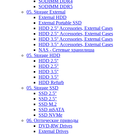
SODIMM DDR4
SODIMM DDR5
05. Storage External
External HDD
External Portable SSD
HDD 2.5'' Accessories, External Cases
HDD 2.5" Accessories, External Cases
HDD 3.5'' Accessories, External Cases
HDD 3.5" Accessories, External Cases
NAS - Сетевые хранилища
05. Storage HDD
HDD 2.5''
HDD 2.5"
HDD 3.5''
HDD 3.5"
HDD Refurb
05. Storage SSD
SSD 2.5''
SSD 2.5"
SSD M.2
SSD mSATA
SSD NVMe
06. Оптические приводы
DVD-RW Drives
External Drives