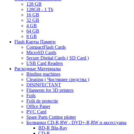
128 GB
128GB - 1 Tb
16 GB
32 GB
4 GB
64 GB
8 GB
Flash Карты Памяти
CompactFlash Cards
MicroSD Cards
Secure Digital Cards ( SD Card )
USB Card Readers
Расходные Материалы
Binding machines
Cleaning ( Чистящие средства )
DISINFECTANT
Filaments for 3D printers
Foils
Folii de protectie
Office Paper
PVC Card
Spare Parts Cutting plotter
Болванки CD-R,RW - DVD+-R,RW и аксессуары
BD-R Blu-Ray
CD-R