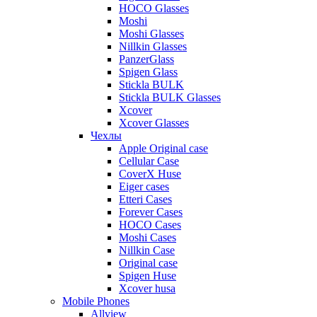
HOCO Glasses
Moshi
Moshi Glasses
Nillkin Glasses
PanzerGlass
Spigen Glass
Stickla BULK
Stickla BULK Glasses
Xcover
Xcover Glasses
Чехлы
Apple Original case
Cellular Case
CoverX Huse
Eiger cases
Etteri Cases
Forever Cases
HOCO Cases
Moshi Cases
Nillkin Case
Original case
Spigen Huse
Xcover husa
Mobile Phones
Allview