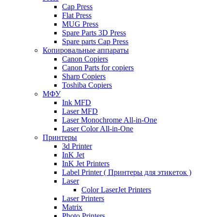
Cap Press
Flat Press
MUG Press
Spare Parts 3D Press
Spare parts Cap Press
Копировальные аппараты
Canon Copiers
Canon Parts for copiers
Sharp Copiers
Toshiba Copiers
МФУ
Ink MFD
Laser MFD
Laser Monochrome All-in-One
Laser Color All-in-One
Принтеры
3d Printer
InK Jet
InK Jet Printers
Label Printer ( Принтеры для этикеток )
Laser
Color LaserJet Printers
Laser Printers
Matrix
Photo Printers