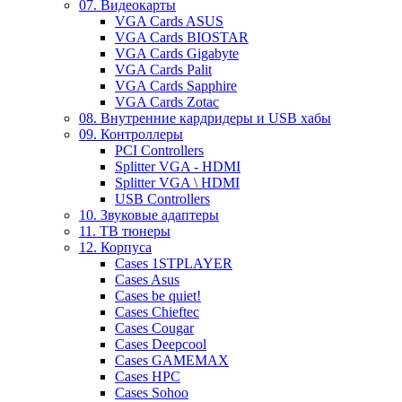
07. Видеокарты
VGA Cards ASUS
VGA Cards BIOSTAR
VGA Cards Gigabyte
VGA Cards Palit
VGA Cards Sapphire
VGA Cards Zotac
08. Внутренние кардридеры и USB хабы
09. Контроллеры
PCI Controllers
Splitter VGA - HDMI
Splitter VGA \ HDMI
USB Controllers
10. Звуковые адаптеры
11. ТВ тюнеры
12. Корпуса
Cases 1STPLAYER
Cases Asus
Cases be quiet!
Cases Chieftec
Cases Cougar
Cases Deepcool
Cases GAMEMAX
Cases HPC
Cases Sohoo