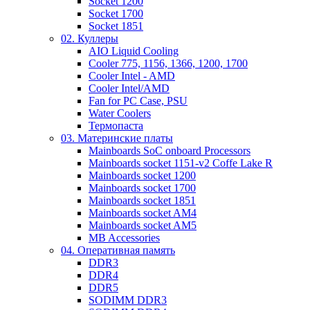
Socket 1200
Socket 1700
Socket 1851
02. Куллеры
AIO Liquid Cooling
Cooler 775, 1156, 1366, 1200, 1700
Cooler Intel - AMD
Cooler Intel/AMD
Fan for PC Case, PSU
Water Coolers
Термопаста
03. Материнские платы
Mainboards SoC onboard Processors
Mainboards socket 1151-v2 Coffe Lake R
Mainboards socket 1200
Mainboards socket 1700
Mainboards socket 1851
Mainboards socket AM4
Mainboards socket AM5
MB Accessories
04. Оперативная память
DDR3
DDR4
DDR5
SODIMM DDR3