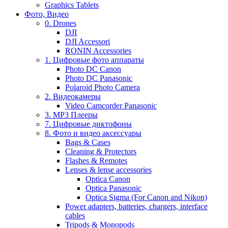
Graphics Tablets
Фото, Видео
0. Drones
DJI
DJI Accessori
RONIN Accessories
1. Цифровые фото аппараты
Photo DC Canon
Photo DC Panasonic
Polaroid Photo Camera
2. Видеокамеры
Video Camcorder Panasonic
3. MP3 Плееры
7. Цифровые диктофоны
8. Фото и видео аксессуары
Bags & Cases
Cleaning & Protectors
Flashes & Remotes
Lenses & lense accessories
Optica Canon
Optica Panasonic
Optica Sigma (For Canon and Nikon)
Power adapters, batteries, chargers, interface
cables
Tripods & Monopods