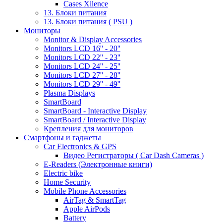
Cases Xilence
13. Блоки питания
13. Блоки питания ( PSU )
Мониторы
Monitor & Display Accessories
Monitors LCD 16'' - 20''
Monitors LCD 22'' - 23''
Monitors LCD 24'' - 25''
Monitors LCD 27'' - 28''
Monitors LCD 29'' - 49''
Plasma Displays
SmartBoard
SmartBoard - Interactive Display
SmartBoard / Interactive Display
Крепления для мониторов
Смартфоны и гаджеты
Car Electronics & GPS
Видео Регистраторы ( Car Dash Cameras )
E-Readers (Электронные книги)
Electric bike
Home Security
Mobile Phone Accessories
AirTag & SmartTag
Apple AirPods
Battery