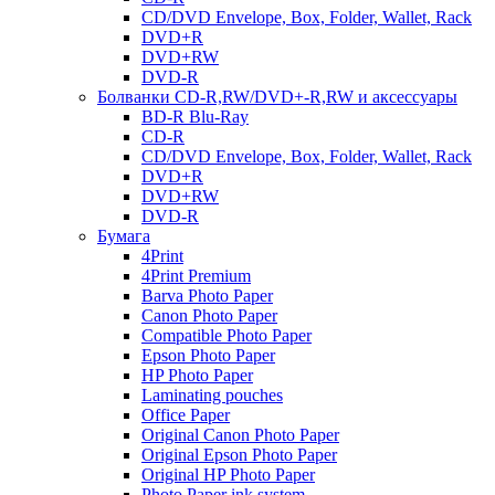
CD/DVD Envelope, Box, Folder, Wallet, Rack
DVD+R
DVD+RW
DVD-R
Болванки CD-R,RW/DVD+-R,RW и аксессуары
BD-R Blu-Ray
CD-R
CD/DVD Envelope, Box, Folder, Wallet, Rack
DVD+R
DVD+RW
DVD-R
Бумага
4Print
4Print Premium
Barva Photo Paper
Canon Photo Paper
Compatible Photo Paper
Epson Photo Paper
HP Photo Paper
Laminating pouches
Office Paper
Original Canon Photo Paper
Original Epson Photo Paper
Original HP Photo Paper
Photo Paper ink system