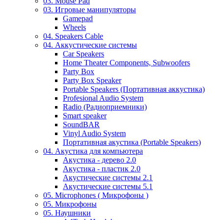
03. Mouse Pad
03. Игровые манипуляторы
Gamepad
Wheels
04. Speakers Cable
04. Аккустические системы
Car Speakers
Home Theater Components, Subwoofers
Party Box
Party Box Speaker
Portable Speakers (Портативная аккустика)
Profesional Audio System
Radio (Радиоприемники)
Smart speaker
SoundBAR
Vinyl Audio System
Портативная акустика (Portable Speakers)
04. Акустика для компьютера
Акустика - дерево 2.0
Акустика - пластик 2.0
Акустические системы 2.1
Акустические системы 5.1
05. Microphones ( Микрофоны )
05. Микрофоны
05. Наушники