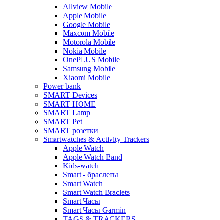
Allview Mobile
Apple Mobile
Google Mobile
Maxcom Mobile
Motorola Mobile
Nokia Mobile
OnePLUS Mobile
Samsung Mobile
Xiaomi Mobile
Power bank
SMART Devices
SMART HOME
SMART Lamp
SMART Pet
SMART розетки
Smartwatches & Activity Trackers
Apple Watch
Apple Watch Band
Kids-watch
Smart - браслеты
Smart Watch
Smart Watch Braclets
Smart Часы
Smart Часы Garmin
TAGS & TRACKERS