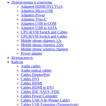
Переходники и адаптеры
Adapters HDMI DVI VGA
Adapters Micro-USB
Adapters Power
Adapters Type-C
Adapters USB to COM
Adapters USB to SATA
CPU-KVM Switch and Cables
CPU/KVM Switch and Cables
Mobile phone chargers 12v
Mobile phone chargers 220v
Mobile phone wireless chargers
Power adapter
Безопасность
Кабели
Audio cables
Audio optical cables
Cables DisplayPort
Cables DVI
Cables HDMI
Cables HDMI to DVI
Cables IDE, SATA, FDD
Cables Power Computer
Cables USB A-B (Printer Cable)
Cables USB Extension (Удлинители)