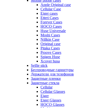
Mobile phone cases
Apple Original case
Cellular Case
Eiger cases
Etteri Cases
Forever Cases
HOCO Cases
Huse Universale
Moshi Cases
Nillkin Case
Original case
Pitaka Cases
Proove Cases
Spigen Huse
Xcover husa
Selfie stick
Беспроводные гарнитуры
Держатели для телефонов
Защитные пленки
Защитные стекла
Cellular
Cellular Glasses
Eiger
Eiger Glasses
HOCO Glasses