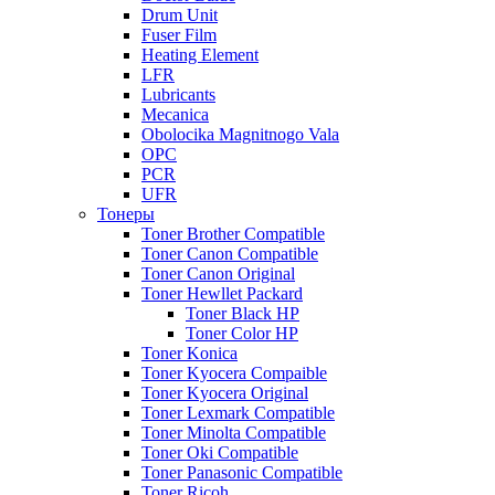
Drum Unit
Fuser Film
Heating Element
LFR
Lubricants
Mecanica
Obolocika Magnitnogo Vala
OPC
PCR
UFR
Тонеры
Toner Brother Compatible
Toner Canon Compatible
Toner Canon Original
Toner Hewllet Packard
Toner Black HP
Toner Color HP
Toner Konica
Toner Kyocera Compaible
Toner Kyocera Original
Toner Lexmark Compatible
Toner Minolta Compatible
Toner Oki Compatible
Toner Panasonic Compatible
Toner Ricoh