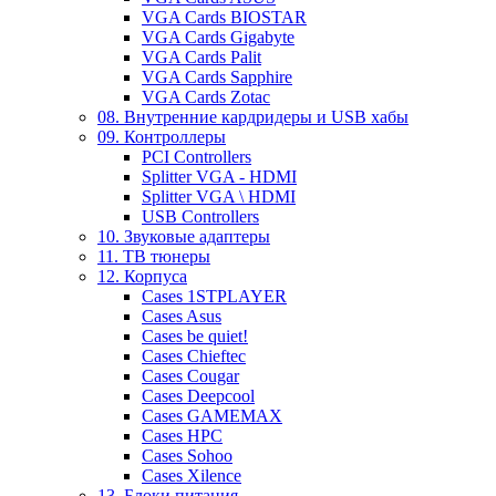
VGA Cards BIOSTAR
VGA Cards Gigabyte
VGA Cards Palit
VGA Cards Sapphire
VGA Cards Zotac
08. Внутренние кардридеры и USB хабы
09. Контроллеры
PCI Controllers
Splitter VGA - HDMI
Splitter VGA \ HDMI
USB Controllers
10. Звуковые адаптеры
11. ТВ тюнеры
12. Корпуса
Cases 1STPLAYER
Cases Asus
Cases be quiet!
Cases Chieftec
Cases Cougar
Cases Deepcool
Cases GAMEMAX
Cases HPC
Cases Sohoo
Cases Xilence
13. Блоки питания