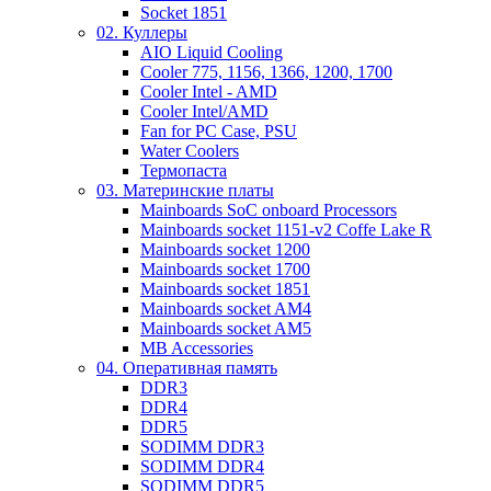
Socket 1851
02. Куллеры
AIO Liquid Cooling
Cooler 775, 1156, 1366, 1200, 1700
Cooler Intel - AMD
Cooler Intel/AMD
Fan for PC Case, PSU
Water Coolers
Термопаста
03. Материнские платы
Mainboards SoC onboard Processors
Mainboards socket 1151-v2 Coffe Lake R
Mainboards socket 1200
Mainboards socket 1700
Mainboards socket 1851
Mainboards socket AM4
Mainboards socket AM5
MB Accessories
04. Оперативная память
DDR3
DDR4
DDR5
SODIMM DDR3
SODIMM DDR4
SODIMM DDR5