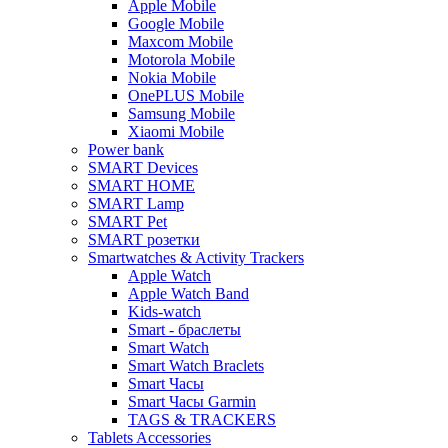
Apple Mobile
Google Mobile
Maxcom Mobile
Motorola Mobile
Nokia Mobile
OnePLUS Mobile
Samsung Mobile
Xiaomi Mobile
Power bank
SMART Devices
SMART HOME
SMART Lamp
SMART Pet
SMART розетки
Smartwatches & Activity Trackers
Apple Watch
Apple Watch Band
Kids-watch
Smart - браслеты
Smart Watch
Smart Watch Braclets
Smart Часы
Smart Часы Garmin
TAGS & TRACKERS
Tablets Accessories