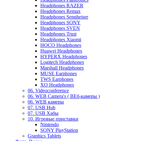
Headphones RAZER
Headphones Remax
Headphones Sennheiser
Headphones SONY
Headphones SVEN
Headphones Trust
Headphones Xiaomi
HOCO Headphones
Huawei Headphones
HYPERX Headphones
Logitech Headphones
Marshall Headphones
MUSE Earphones
TWS Earphones
XO Headphones
06. Videoconference
06. WEB Camera's ( ВЕб-камеры )
06. WEB камеры
07. USB Hub
07. USB Хабы
10. Игровые приставки
Nintendo
SONY PlayStation
Graphics Tablets