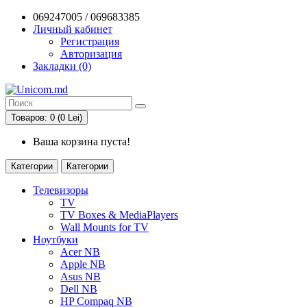
069247005 / 069683385
Личный кабинет
Регистрация
Авторизация
Закладки (0)
Товаров: 0 (0 Lei)
Ваша корзина пуста!
Категории
Категории
Телевизоры
TV
TV Boxes & MediaPlayers
Wall Mounts for TV
Ноутбуки
Acer NB
Apple NB
Asus NB
Dell NB
HP Compaq NB