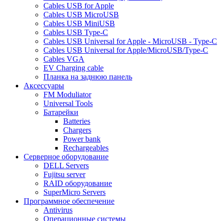
Cables USB for Apple
Cables USB MicroUSB
Cables USB MiniUSB
Cables USB Type-C
Cables USB Universal for Apple - MicroUSB - Type-C
Cables USB Universal for Apple/MicroUSB/Type-C
Cables VGA
EV Charging cable
Планка на заднюю панель
Аксессуары
FM Moduliator
Universal Tools
Батарейки
Batteries
Chargers
Power bank
Rechargeables
Серверное оборудование
DELL Servers
Fujitsu server
RAID оборудование
SuperMicro Servers
Программное обеспечение
Antivirus
Операционные системы