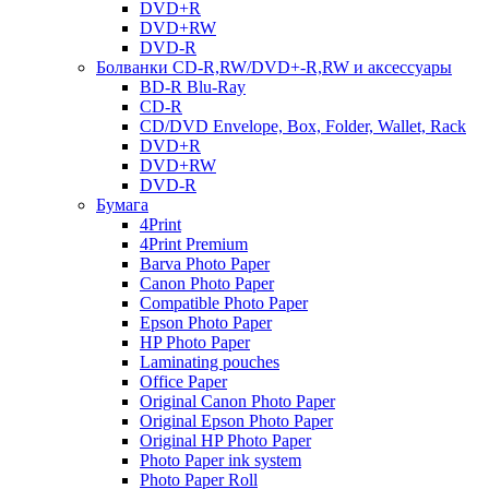
DVD+R
DVD+RW
DVD-R
Болванки CD-R,RW/DVD+-R,RW и аксессуары
BD-R Blu-Ray
CD-R
CD/DVD Envelope, Box, Folder, Wallet, Rack
DVD+R
DVD+RW
DVD-R
Бумага
4Print
4Print Premium
Barva Photo Paper
Canon Photo Paper
Compatible Photo Paper
Epson Photo Paper
HP Photo Paper
Laminating pouches
Office Paper
Original Canon Photo Paper
Original Epson Photo Paper
Original HP Photo Paper
Photo Paper ink system
Photo Paper Roll