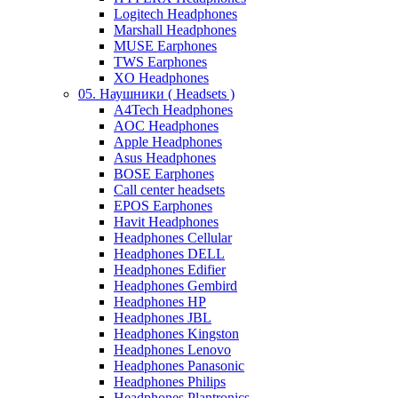
Logitech Headphones
Marshall Headphones
MUSE Earphones
TWS Earphones
XO Headphones
05. Наушники ( Headsets )
A4Tech Headphones
AOC Headphones
Apple Headphones
Asus Headphones
BOSE Earphones
Call center headsets
EPOS Earphones
Havit Headphones
Headphones Cellular
Headphones DELL
Headphones Edifier
Headphones Gembird
Headphones HP
Headphones JBL
Headphones Kingston
Headphones Lenovo
Headphones Panasonic
Headphones Philips
Headphones Plantronics