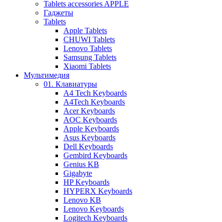
Tablets accessories APPLE
Гаджеты
Tablets
Apple Tablets
CHUWI Tablets
Lenovo Tablets
Samsung Tablets
Xiaomi Tablets
Мультимедия
01. Клавиатуры
A4 Tech Keyboards
A4Tech Keyboards
Acer Keyboards
AOC Keyboards
Apple Keyboards
Asus Keyboards
Dell Keyboards
Gembird Keyboards
Genius KB
Gigabyte
HP Keyboards
HYPERX Keyboards
Lenovo KB
Lenovo Keyboards
Logitech Keyboards