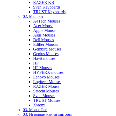
RAZER KB
Sven Keyboards
TRUST Keyboards
02. Мышки
A4Tech Mouses
Acer Mouse
Apple Mouse
Asus Mouses
Dell Mouses
Edifier Mouses
Gembird Mouses
Genius Mouses
Havit mouses
HP
HP Mouses
HYPERX mouses
Lenovo Mouses
Logitech Mouses
RAZER Mouse
Satechi Mouses
Sven Mouses
TRUST Mouses
Xiaomi
03. Mouse Pad
03. Игровые манипуляторы