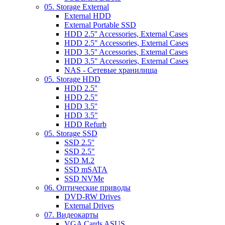
05. Storage External
External HDD
External Portable SSD
HDD 2.5'' Accessories, External Cases
HDD 2.5" Accessories, External Cases
HDD 3.5'' Accessories, External Cases
HDD 3.5" Accessories, External Cases
NAS - Сетевые хранилища
05. Storage HDD
HDD 2.5''
HDD 2.5"
HDD 3.5''
HDD 3.5"
HDD Refurb
05. Storage SSD
SSD 2.5''
SSD 2.5"
SSD M.2
SSD mSATA
SSD NVMe
06. Оптические приводы
DVD-RW Drives
External Drives
07. Видеокарты
VGA Cards ASUS