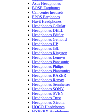
Asus Headphones
BOSE Earphones
Call center headsets
EPOS Earphones
Havit Headphones
Headphones Cellular
Headphones DELL
Headphones Edifier
Headphones Gembird
Headphones HP
Headphones JBL
Headphones Kingston
Headphones Lenovo
Headphones Panasonic
Headphones Philips
Headphones Plantronics
Headphones RAZER
Headphones Remax
Headphones Sennheiser
Headphones SONY
Headphones SVEN
Headphones Trust
Headphones Xiaomi
HOCO Headphones
HYPERX Headphones