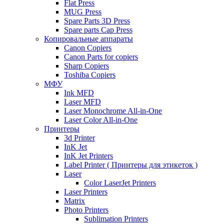
Flat Press
MUG Press
Spare Parts 3D Press
Spare parts Cap Press
Копировальные аппараты
Canon Copiers
Canon Parts for copiers
Sharp Copiers
Toshiba Copiers
МФУ
Ink MFD
Laser MFD
Laser Monochrome All-in-One
Laser Color All-in-One
Принтеры
3d Printer
InK Jet
InK Jet Printers
Label Printer ( Принтеры для этикеток )
Laser
Color LaserJet Printers
Laser Printers
Matrix
Photo Printers
Sublimation Printers