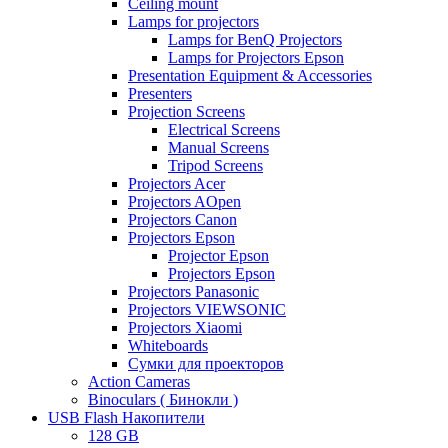
Ceiling mount
Lamps for projectors
Lamps for BenQ Projectors
Lamps for Projectors Epson
Presentation Equipment & Accessories
Presenters
Projection Screens
Electrical Screens
Manual Screens
Tripod Screens
Projectors Acer
Projectors AOpen
Projectors Canon
Projectors Epson
Projector Epson
Projectors Epson
Projectors Panasonic
Projectors VIEWSONIC
Projectors Xiaomi
Whiteboards
Сумки для проекторов
Action Cameras
Binoculars ( Бинокли )
USB Flash Накопители
128 GB