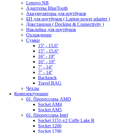
Lenovo NB
Адаптеры BlueTooth
Аккумуляторы для ноутбуков
БП для ноутбуков ( Laptop power adapter )
Докстанции ( Docking & Connectivity )
Наклейки для ноутбуков
Охлаждение
Сумки
15'' - 15.6''
15" - 15.6"
16'' - 19''
16" - 19"
7'' - 14''
7'' - 14''
Backpack
Travel BAG
Чехлы
Комплектующие
01. Процессоры AMD
Socket AM4
Socket AM5
01. Процессоры Intel
Socket 1151-v2 Coffe Lake R
Socket 1200
Socket 1700