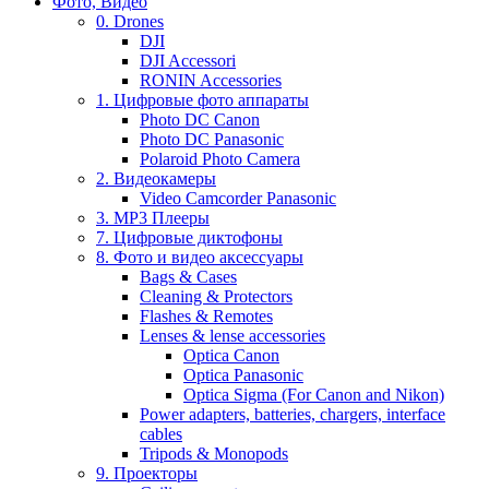
Фото, Видео
0. Drones
DJI
DJI Accessori
RONIN Accessories
1. Цифровые фото аппараты
Photo DC Canon
Photo DC Panasonic
Polaroid Photo Camera
2. Видеокамеры
Video Camcorder Panasonic
3. MP3 Плееры
7. Цифровые диктофоны
8. Фото и видео аксессуары
Bags & Cases
Cleaning & Protectors
Flashes & Remotes
Lenses & lense accessories
Optica Canon
Optica Panasonic
Optica Sigma (For Canon and Nikon)
Power adapters, batteries, chargers, interface
cables
Tripods & Monopods
9. Проекторы