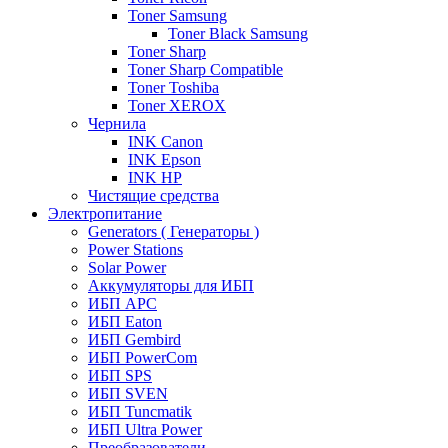
Toner Samsung
Toner Black Samsung
Toner Sharp
Toner Sharp Compatible
Toner Toshiba
Toner XEROX
Чернила
INK Canon
INK Epson
INK HP
Чистящие средства
Электропитание
Generators ( Генераторы )
Power Stations
Solar Power
Аккумуляторы для ИБП
ИБП APC
ИБП Eaton
ИБП Gembird
ИБП PowerCom
ИБП SPS
ИБП SVEN
ИБП Tuncmatik
ИБП Ultra Power
Преобразователи