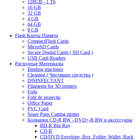
128GB - 1 Tb
16 GB
32 GB
4 GB
64 GB
8 GB
Flash Карты Памяти
CompactFlash Cards
MicroSD Cards
Secure Digital Cards ( SD Card )
USB Card Readers
Расходные Материалы
Binding machines
Cleaning ( Чистящие средства )
DISINFECTANT
Filaments for 3D printers
Foils
Folii de protectie
Office Paper
PVC Card
Spare Parts Cutting plotter
Болванки CD-R,RW - DVD+-R,RW и аксессуары
BD-R Blu-Ray
CD-R
CD/DVD Envelope, Box, Folder, Wallet, Rack