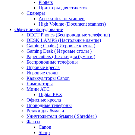
Plotters
Принтеры для этикеток
Сканеры
Accessories for scanners
High Volume (Document scanners)
Офисное оборудование
DECT Phones (Беспроводные телефоны)
DESK LAMPS (Настольные лампы)
Gaming Chairs ( Игровые кресла )
Gaming Desk ( Игровые столы )
Paper cutters ( Резаки для бумаги )
Беспроводные телефоны
Игровые кресла
Игровые столы
Калькуляторы Canon
Ламинаторы
Мини АТС
Digital PBX
Офисные кресла
Проводные телефоны
Резаки для бумаги
Уничтожители бумаги ( Shredder )
Факсы
Canon
Sharp