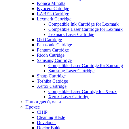
Konica Minolta
Kyocera Catridge
LABEL Cartrifge
Lexmark Cartridge
Compatible Ink Cartridge for Lexmark
Compatible Laser Cartridge for Lexmark
Lexmark Laser Cartridge
Oki Cartridge
Panasonic Catridge
Pantum Cartridge
Ricoh Catridge
Samsung Cartridge
Compatible Laser Cartridge for Samsung
Samsung Laser Cartridge
Sharp Cartridge
Toshiba Catridge
Xerox Cartridge
Compatible Laser Cartrdge for Xerox
Xerox Laser Cartridge
Папки для бумаги
Прочее
CHIP
Cleaning Blade
Developer
Doctor Balde