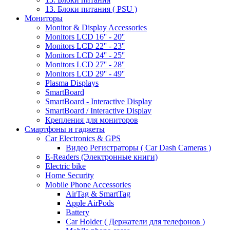
13. Блоки питания ( PSU )
Мониторы
Monitor & Display Accessories
Monitors LCD 16'' - 20''
Monitors LCD 22'' - 23''
Monitors LCD 24'' - 25''
Monitors LCD 27'' - 28''
Monitors LCD 29'' - 49''
Plasma Displays
SmartBoard
SmartBoard - Interactive Display
SmartBoard / Interactive Display
Крепления для мониторов
Смартфоны и гаджеты
Car Electronics & GPS
Видео Регистраторы ( Car Dash Cameras )
E-Readers (Электронные книги)
Electric bike
Home Security
Mobile Phone Accessories
AirTag & SmartTag
Apple AirPods
Battery
Car Holder ( Держатели для телефонов )