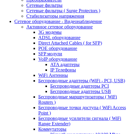
Сетевые фильтры
Сетевые фильтры ( Surge Protectors )
Стабилизаторы напряжения
Сетевое оборудование - Видеонаблюдение
Активное сетевое оборудование
3G модемы
ADSL оборудование
Direct Attached Cables ( for SFP)
POE оборудование
SFP модули
VoIP оборудование
ATA адаптеры
IP Телефоны
WiFi Антенны
Беспроводные адаптеры (WiFi - PCI, USB)
Беспроводные адаптеры PCI
Беспроводные адаптеры USB
Беспроводные маршрутизаторы ( WiFi
Routers )
Беспроводные точки доступа ( WiFi Access
Point )
Беспроводные усилители сигнала ( WiFi
Range Extender)
Коммутаторы