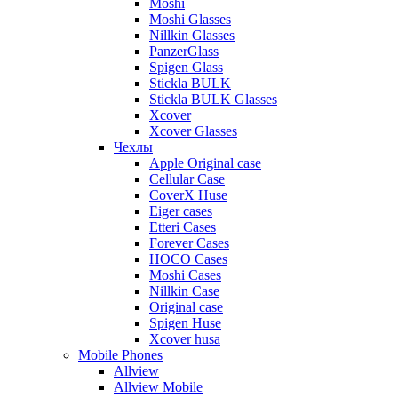
Moshi
Moshi Glasses
Nillkin Glasses
PanzerGlass
Spigen Glass
Stickla BULK
Stickla BULK Glasses
Xcover
Xcover Glasses
Чехлы
Apple Original case
Cellular Case
CoverX Huse
Eiger cases
Etteri Cases
Forever Cases
HOCO Cases
Moshi Cases
Nillkin Case
Original case
Spigen Huse
Xcover husa
Mobile Phones
Allview
Allview Mobile