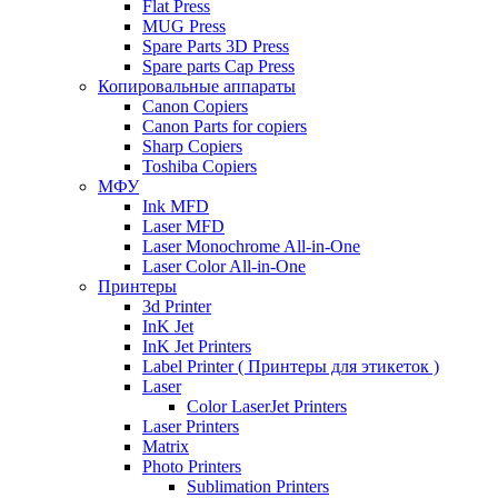
Flat Press
MUG Press
Spare Parts 3D Press
Spare parts Cap Press
Копировальные аппараты
Canon Copiers
Canon Parts for copiers
Sharp Copiers
Toshiba Copiers
МФУ
Ink MFD
Laser MFD
Laser Monochrome All-in-One
Laser Color All-in-One
Принтеры
3d Printer
InK Jet
InK Jet Printers
Label Printer ( Принтеры для этикеток )
Laser
Color LaserJet Printers
Laser Printers
Matrix
Photo Printers
Sublimation Printers