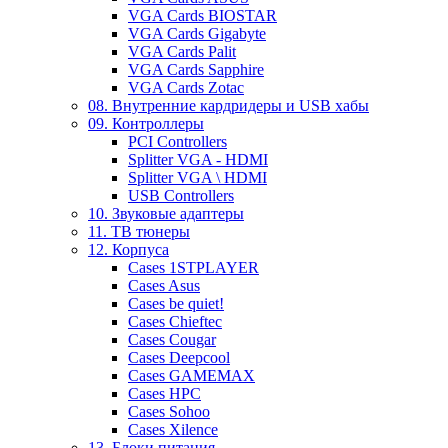
VGA Cards BIOSTAR
VGA Cards Gigabyte
VGA Cards Palit
VGA Cards Sapphire
VGA Cards Zotac
08. Внутренние кардридеры и USB хабы
09. Контроллеры
PCI Controllers
Splitter VGA - HDMI
Splitter VGA \ HDMI
USB Controllers
10. Звуковые адаптеры
11. ТВ тюнеры
12. Корпуса
Cases 1STPLAYER
Cases Asus
Cases be quiet!
Cases Chieftec
Cases Cougar
Cases Deepcool
Cases GAMEMAX
Cases HPC
Cases Sohoo
Cases Xilence
13. Блоки питания