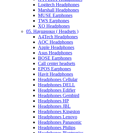
Logitech Headphones
Marshall Headphones
MUSE Earphones
TWS Earphones
XO Headphones
05. Наушники ( Headsets )
A4Tech Headphones
AOC Headphones
Apple Headphones
Asus Headphones
BOSE Earphones
Call center headsets
EPOS Earphones
Havit Headphones
Headphones Cellular
Headphones DELL
Headphones Edifier
Headphones Gembird
Headphones HP
Headphones JBL
Headphones Kingston
Headphones Lenovo
Headphones Panasonic
Headphones Philips
Headphones Plantronics