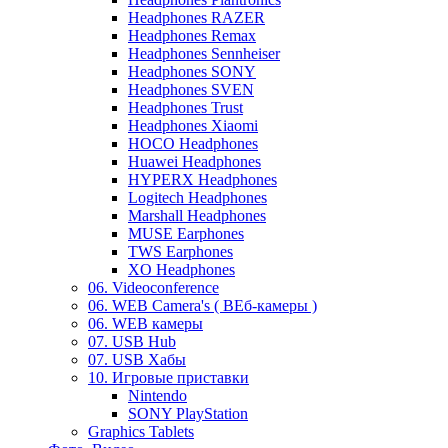
Headphones RAZER
Headphones Remax
Headphones Sennheiser
Headphones SONY
Headphones SVEN
Headphones Trust
Headphones Xiaomi
HOCO Headphones
Huawei Headphones
HYPERX Headphones
Logitech Headphones
Marshall Headphones
MUSE Earphones
TWS Earphones
XO Headphones
06. Videoconference
06. WEB Camera's ( ВЕб-камеры )
06. WEB камеры
07. USB Hub
07. USB Хабы
10. Игровые приставки
Nintendo
SONY PlayStation
Graphics Tablets