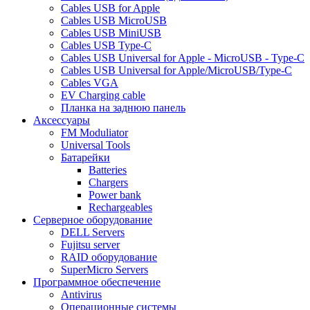
Cables USB for Apple
Cables USB MicroUSB
Cables USB MiniUSB
Cables USB Type-C
Cables USB Universal for Apple - MicroUSB - Type-C
Cables USB Universal for Apple/MicroUSB/Type-C
Cables VGA
EV Charging cable
Планка на заднюю панель
Аксессуары
FM Moduliator
Universal Tools
Батарейки
Batteries
Chargers
Power bank
Rechargeables
Серверное оборудование
DELL Servers
Fujitsu server
RAID оборудование
SuperMicro Servers
Программное обеспечение
Antivirus
Операционные системы