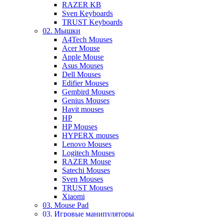
RAZER KB
Sven Keyboards
TRUST Keyboards
02. Мышки
A4Tech Mouses
Acer Mouse
Apple Mouse
Asus Mouses
Dell Mouses
Edifier Mouses
Gembird Mouses
Genius Mouses
Havit mouses
HP
HP Mouses
HYPERX mouses
Lenovo Mouses
Logitech Mouses
RAZER Mouse
Satechi Mouses
Sven Mouses
TRUST Mouses
Xiaomi
03. Mouse Pad
03. Игровые манипуляторы