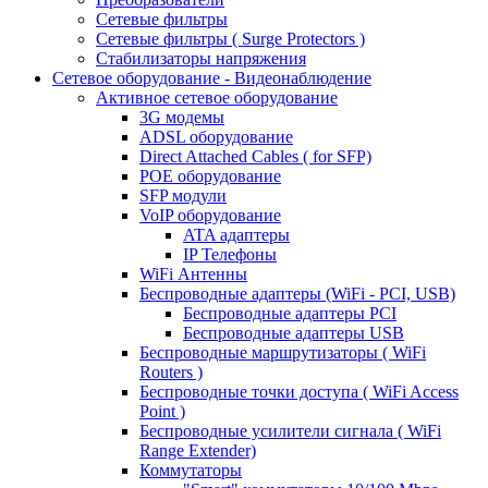
Сетевые фильтры
Сетевые фильтры ( Surge Protectors )
Стабилизаторы напряжения
Сетевое оборудование - Видеонаблюдение
Активное сетевое оборудование
3G модемы
ADSL оборудование
Direct Attached Cables ( for SFP)
POE оборудование
SFP модули
VoIP оборудование
ATA адаптеры
IP Телефоны
WiFi Антенны
Беспроводные адаптеры (WiFi - PCI, USB)
Беспроводные адаптеры PCI
Беспроводные адаптеры USB
Беспроводные маршрутизаторы ( WiFi
Routers )
Беспроводные точки доступа ( WiFi Access
Point )
Беспроводные усилители сигнала ( WiFi
Range Extender)
Коммутаторы