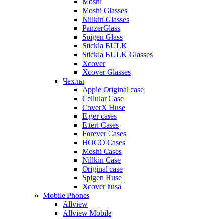
Moshi
Moshi Glasses
Nillkin Glasses
PanzerGlass
Spigen Glass
Stickla BULK
Stickla BULK Glasses
Xcover
Xcover Glasses
Чехлы
Apple Original case
Cellular Case
CoverX Huse
Eiger cases
Etteri Cases
Forever Cases
HOCO Cases
Moshi Cases
Nillkin Case
Original case
Spigen Huse
Xcover husa
Mobile Phones
Allview
Allview Mobile