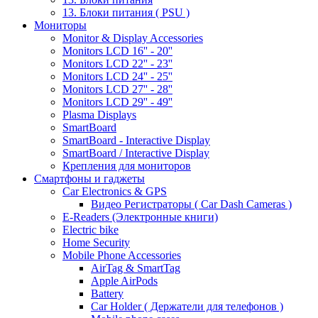
13. Блоки питания ( PSU )
Мониторы
Monitor & Display Accessories
Monitors LCD 16'' - 20''
Monitors LCD 22'' - 23''
Monitors LCD 24'' - 25''
Monitors LCD 27'' - 28''
Monitors LCD 29'' - 49''
Plasma Displays
SmartBoard
SmartBoard - Interactive Display
SmartBoard / Interactive Display
Крепления для мониторов
Смартфоны и гаджеты
Car Electronics & GPS
Видео Регистраторы ( Car Dash Cameras )
E-Readers (Электронные книги)
Electric bike
Home Security
Mobile Phone Accessories
AirTag & SmartTag
Apple AirPods
Battery
Car Holder ( Держатели для телефонов )