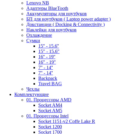
Lenovo NB
Адаптеры BlueTooth
Аккумуляторы для ноутбуков
БП для ноутбуков ( Laptop power adapter )
Докстанции ( Docking & Connectivity )
Наклейки для ноутбуков
Охлаждение
Сумки
15'' - 15.6''
15" - 15.6"
16'' - 19''
16" - 19"
7'' - 14''
7'' - 14''
Backpack
Travel BAG
Чехлы
Комплектующие
01. Процессоры AMD
Socket AM4
Socket AM5
01. Процессоры Intel
Socket 1151-v2 Coffe Lake R
Socket 1200
Socket 1700