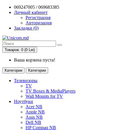
069247005 / 069683385
Личный кабинет
Регистрация
Авторизация
Закладки (0)
Товаров: 0 (0 Lei)
Ваша корзина пуста!
Категории
Категории
Телевизоры
TV
TV Boxes & MediaPlayers
Wall Mounts for TV
Ноутбуки
Acer NB
Apple NB
Asus NB
Dell NB
HP Compaq NB