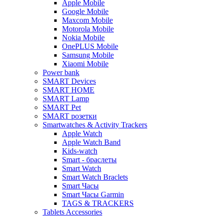
Apple Mobile
Google Mobile
Maxcom Mobile
Motorola Mobile
Nokia Mobile
OnePLUS Mobile
Samsung Mobile
Xiaomi Mobile
Power bank
SMART Devices
SMART HOME
SMART Lamp
SMART Pet
SMART розетки
Smartwatches & Activity Trackers
Apple Watch
Apple Watch Band
Kids-watch
Smart - браслеты
Smart Watch
Smart Watch Braclets
Smart Часы
Smart Часы Garmin
TAGS & TRACKERS
Tablets Accessories