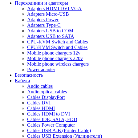
Переходники и адаптеры
Adapters HDMI DVI VGA
Adapters Micro-USB
Adapters Power
Adapters Type-C
Adapters USB to COM
Adapters USB to SATA
CPU-KVM Switch and Cables
CPU/KVM Switch and Cables
Mobile phone chargers 12v
Mobile phone chargers 220v
Mobile phone wireless chargers
Power adapter
Безопасность
Кабели
Audio cables
Audio optical cables
Cables DisplayPort
Cables DVI
Cables HDMI
Cables HDMI to DVI
Cables IDE, SATA, FDD
Cables Power Computer
Cables USB A-B (Printer Cable)
Cables USB Extension (Удлинители)