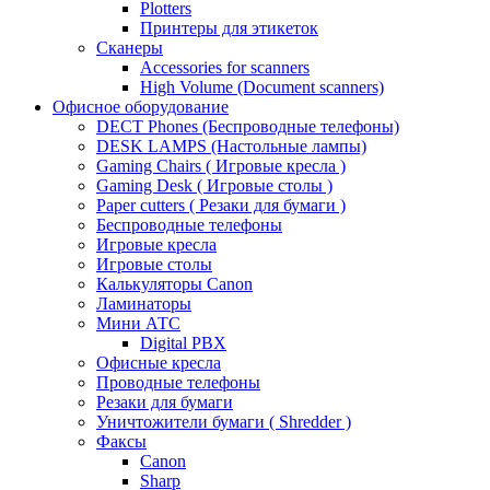
Plotters
Принтеры для этикеток
Сканеры
Accessories for scanners
High Volume (Document scanners)
Офисное оборудование
DECT Phones (Беспроводные телефоны)
DESK LAMPS (Настольные лампы)
Gaming Chairs ( Игровые кресла )
Gaming Desk ( Игровые столы )
Paper cutters ( Резаки для бумаги )
Беспроводные телефоны
Игровые кресла
Игровые столы
Калькуляторы Canon
Ламинаторы
Мини АТС
Digital PBX
Офисные кресла
Проводные телефоны
Резаки для бумаги
Уничтожители бумаги ( Shredder )
Факсы
Canon
Sharp