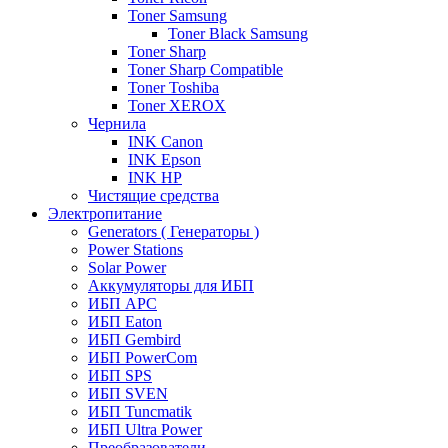
Toner Samsung
Toner Black Samsung
Toner Sharp
Toner Sharp Compatible
Toner Toshiba
Toner XEROX
Чернила
INK Canon
INK Epson
INK HP
Чистящие средства
Электропитание
Generators ( Генераторы )
Power Stations
Solar Power
Аккумуляторы для ИБП
ИБП APC
ИБП Eaton
ИБП Gembird
ИБП PowerCom
ИБП SPS
ИБП SVEN
ИБП Tuncmatik
ИБП Ultra Power
Преобразователи