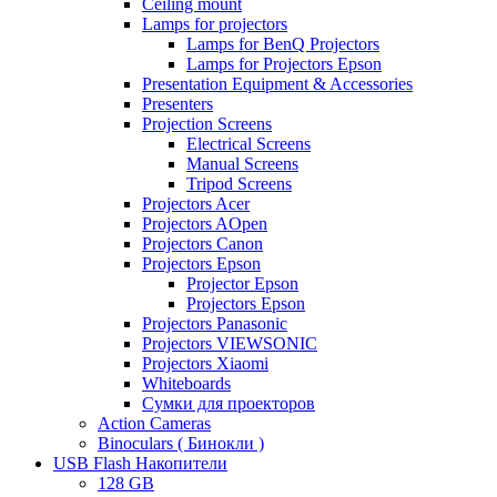
Ceiling mount
Lamps for projectors
Lamps for BenQ Projectors
Lamps for Projectors Epson
Presentation Equipment & Accessories
Presenters
Projection Screens
Electrical Screens
Manual Screens
Tripod Screens
Projectors Acer
Projectors AOpen
Projectors Canon
Projectors Epson
Projector Epson
Projectors Epson
Projectors Panasonic
Projectors VIEWSONIC
Projectors Xiaomi
Whiteboards
Сумки для проекторов
Action Cameras
Binoculars ( Бинокли )
USB Flash Накопители
128 GB