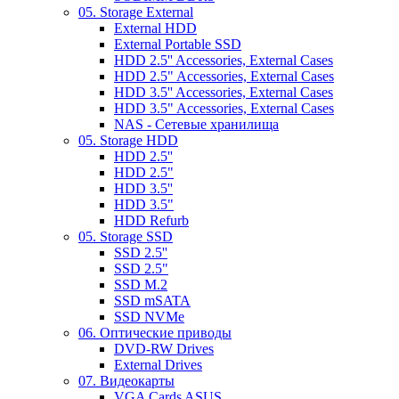
05. Storage External
External HDD
External Portable SSD
HDD 2.5'' Accessories, External Cases
HDD 2.5" Accessories, External Cases
HDD 3.5'' Accessories, External Cases
HDD 3.5" Accessories, External Cases
NAS - Сетевые хранилища
05. Storage HDD
HDD 2.5''
HDD 2.5"
HDD 3.5''
HDD 3.5"
HDD Refurb
05. Storage SSD
SSD 2.5''
SSD 2.5"
SSD M.2
SSD mSATA
SSD NVMe
06. Оптические приводы
DVD-RW Drives
External Drives
07. Видеокарты
VGA Cards ASUS