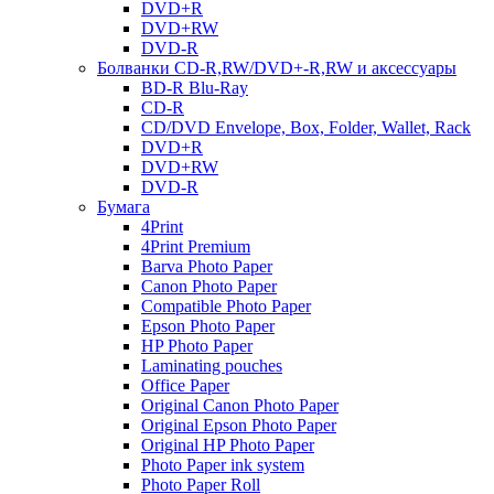
DVD+R
DVD+RW
DVD-R
Болванки CD-R,RW/DVD+-R,RW и аксессуары
BD-R Blu-Ray
CD-R
CD/DVD Envelope, Box, Folder, Wallet, Rack
DVD+R
DVD+RW
DVD-R
Бумага
4Print
4Print Premium
Barva Photo Paper
Canon Photo Paper
Compatible Photo Paper
Epson Photo Paper
HP Photo Paper
Laminating pouches
Office Paper
Original Canon Photo Paper
Original Epson Photo Paper
Original HP Photo Paper
Photo Paper ink system
Photo Paper Roll