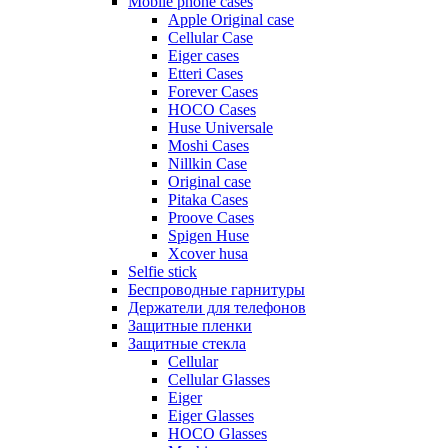
Mobile phone cases
Apple Original case
Cellular Case
Eiger cases
Etteri Cases
Forever Cases
HOCO Cases
Huse Universale
Moshi Cases
Nillkin Case
Original case
Pitaka Cases
Proove Cases
Spigen Huse
Xcover husa
Selfie stick
Беспроводные гарнитуры
Держатели для телефонов
Защитные пленки
Защитные стекла
Cellular
Cellular Glasses
Eiger
Eiger Glasses
HOCO Glasses