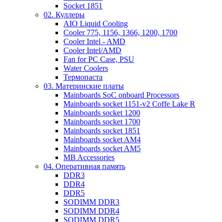
Socket 1851
02. Куллеры
AIO Liquid Cooling
Cooler 775, 1156, 1366, 1200, 1700
Cooler Intel - AMD
Cooler Intel/AMD
Fan for PC Case, PSU
Water Coolers
Термопаста
03. Материнские платы
Mainboards SoC onboard Processors
Mainboards socket 1151-v2 Coffe Lake R
Mainboards socket 1200
Mainboards socket 1700
Mainboards socket 1851
Mainboards socket AM4
Mainboards socket AM5
MB Accessories
04. Оперативная память
DDR3
DDR4
DDR5
SODIMM DDR3
SODIMM DDR4
SODIMM DDR5