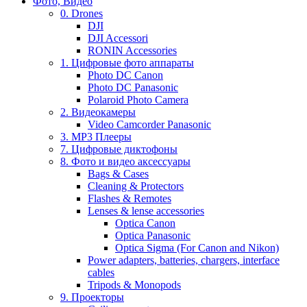
Фото, Видео
0. Drones
DJI
DJI Accessori
RONIN Accessories
1. Цифровые фото аппараты
Photo DC Canon
Photo DC Panasonic
Polaroid Photo Camera
2. Видеокамеры
Video Camcorder Panasonic
3. MP3 Плееры
7. Цифровые диктофоны
8. Фото и видео аксессуары
Bags & Cases
Cleaning & Protectors
Flashes & Remotes
Lenses & lense accessories
Optica Canon
Optica Panasonic
Optica Sigma (For Canon and Nikon)
Power adapters, batteries, chargers, interface
cables
Tripods & Monopods
9. Проекторы