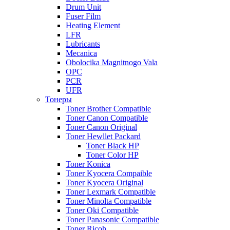
Drum Unit
Fuser Film
Heating Element
LFR
Lubricants
Mecanica
Obolocika Magnitnogo Vala
OPC
PCR
UFR
Тонеры
Toner Brother Compatible
Toner Canon Compatible
Toner Canon Original
Toner Hewllet Packard
Toner Black HP
Toner Color HP
Toner Konica
Toner Kyocera Compaible
Toner Kyocera Original
Toner Lexmark Compatible
Toner Minolta Compatible
Toner Oki Compatible
Toner Panasonic Compatible
Toner Ricoh