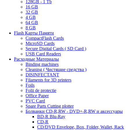
128GB - 1 Tb
16 GB
32 GB
4 GB
64 GB
8 GB
Flash Карты Памяти
CompactFlash Cards
MicroSD Cards
Secure Digital Cards ( SD Card )
USB Card Readers
Расходные Материалы
Binding machines
Cleaning ( Чистящие средства )
DISINFECTANT
Filaments for 3D printers
Foils
Folii de protectie
Office Paper
PVC Card
Spare Parts Cutting plotter
Болванки CD-R,RW - DVD+-R,RW и аксессуары
BD-R Blu-Ray
CD-R
CD/DVD Envelope, Box, Folder, Wallet, Rack