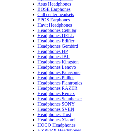
Asus Headphones
BOSE Earphones
Call center headsets
EPOS Earphones
Havit Headphones
Headphones Cellular
Headphones DELL
Headphones Edifier
Headphones Gembird
Headphones HP
Headphones JBL
Headphones Kingston
Headphones Lenovo
Headphones Panasonic
Headphones Philips
Headphones Plantronics
Headphones RAZER
Headphones Remax
Headphones Sennheiser
Headphones SONY
Headphones SVEN
Headphones Trust
Headphones Xiaomi
HOCO Headphones
HYPERX Headphones