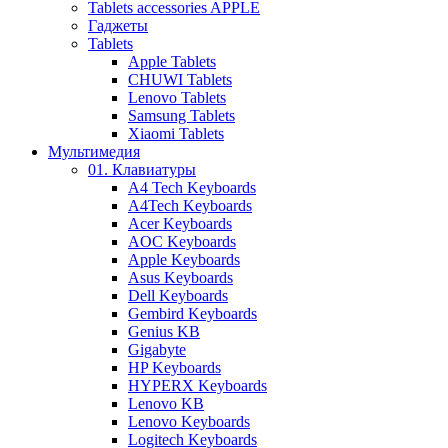
Tablets accessories APPLE
Гаджеты
Tablets
Apple Tablets
CHUWI Tablets
Lenovo Tablets
Samsung Tablets
Xiaomi Tablets
Мультимедия
01. Клавиатуры
A4 Tech Keyboards
A4Tech Keyboards
Acer Keyboards
AOC Keyboards
Apple Keyboards
Asus Keyboards
Dell Keyboards
Gembird Keyboards
Genius KB
Gigabyte
HP Keyboards
HYPERX Keyboards
Lenovo KB
Lenovo Keyboards
Logitech Keyboards