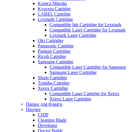
Konica Minolta
Kyocera Catridge
LABEL Cartrifge
Lexmark Cartridge
Compatible Ink Cartridge for Lexmark
Compatible Laser Cartridge for Lexmark
Lexmark Laser Cartridge
Oki Cartridge
Panasonic Catridge
Pantum Cartridge
Ricoh Catridge
Samsung Cartridge
Compatible Laser Cartridge for Samsung
Samsung Laser Cartridge
Sharp Cartridge
Toshiba Catridge
Xerox Cartridge
Compatible Laser Cartrdge for Xerox
Xerox Laser Cartridge
Папки для бумаги
Прочее
CHIP
Cleaning Blade
Developer
Doctor Balde