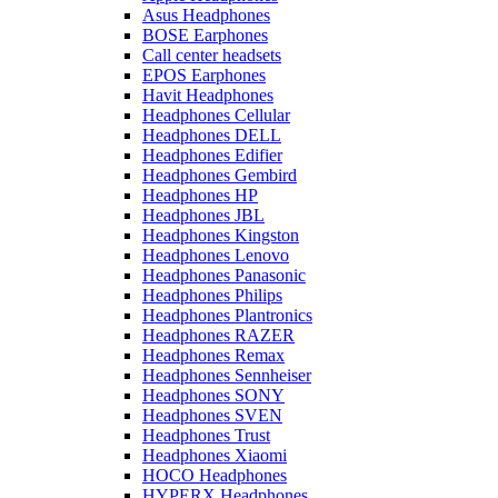
Asus Headphones
BOSE Earphones
Call center headsets
EPOS Earphones
Havit Headphones
Headphones Cellular
Headphones DELL
Headphones Edifier
Headphones Gembird
Headphones HP
Headphones JBL
Headphones Kingston
Headphones Lenovo
Headphones Panasonic
Headphones Philips
Headphones Plantronics
Headphones RAZER
Headphones Remax
Headphones Sennheiser
Headphones SONY
Headphones SVEN
Headphones Trust
Headphones Xiaomi
HOCO Headphones
HYPERX Headphones