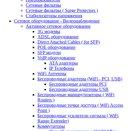
Сетевые фильтры
Сетевые фильтры ( Surge Protectors )
Стабилизаторы напряжения
Сетевое оборудование - Видеонаблюдение
Активное сетевое оборудование
3G модемы
ADSL оборудование
Direct Attached Cables ( for SFP)
POE оборудование
SFP модули
VoIP оборудование
ATA адаптеры
IP Телефоны
WiFi Антенны
Беспроводные адаптеры (WiFi - PCI, USB)
Беспроводные адаптеры PCI
Беспроводные адаптеры USB
Беспроводные маршрутизаторы ( WiFi
Routers )
Беспроводные точки доступа ( WiFi Access
Point )
Беспроводные усилители сигнала ( WiFi
Range Extender)
Коммутаторы