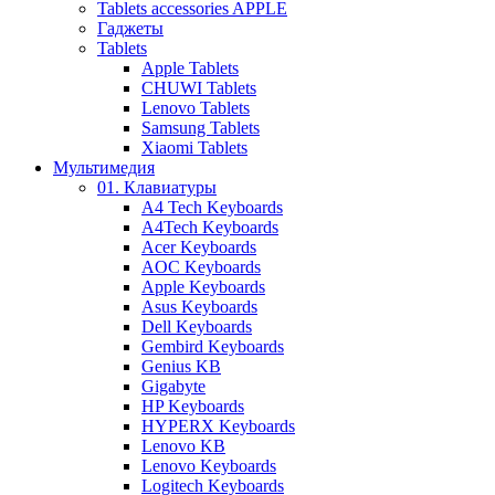
Tablets accessories APPLE
Гаджеты
Tablets
Apple Tablets
CHUWI Tablets
Lenovo Tablets
Samsung Tablets
Xiaomi Tablets
Мультимедия
01. Клавиатуры
A4 Tech Keyboards
A4Tech Keyboards
Acer Keyboards
AOC Keyboards
Apple Keyboards
Asus Keyboards
Dell Keyboards
Gembird Keyboards
Genius KB
Gigabyte
HP Keyboards
HYPERX Keyboards
Lenovo KB
Lenovo Keyboards
Logitech Keyboards