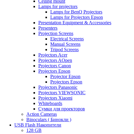
Ceiling mount
Lamps for projectors
Lamps for BenQ Projectors
Lamps for Projectors Epson
Presentation Equipment & Accessories
Presenters
Projection Screens
Electrical Screens
Manual Screens
Tripod Screens
Projectors Acer
Projectors AOpen
Projectors Canon
Projectors Epson
Projector Epson
Projectors Epson
Projectors Panasonic
Projectors VIEWSONIC
Projectors Xiaomi
Whiteboards
Сумки для проекторов
Action Cameras
Binoculars ( Бинокли )
USB Flash Накопители
128 GB