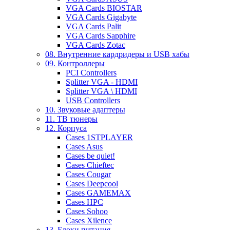
VGA Cards BIOSTAR
VGA Cards Gigabyte
VGA Cards Palit
VGA Cards Sapphire
VGA Cards Zotac
08. Внутренние кардридеры и USB хабы
09. Контроллеры
PCI Controllers
Splitter VGA - HDMI
Splitter VGA \ HDMI
USB Controllers
10. Звуковые адаптеры
11. ТВ тюнеры
12. Корпуса
Cases 1STPLAYER
Cases Asus
Cases be quiet!
Cases Chieftec
Cases Cougar
Cases Deepcool
Cases GAMEMAX
Cases HPC
Cases Sohoo
Cases Xilence
13. Блоки питания