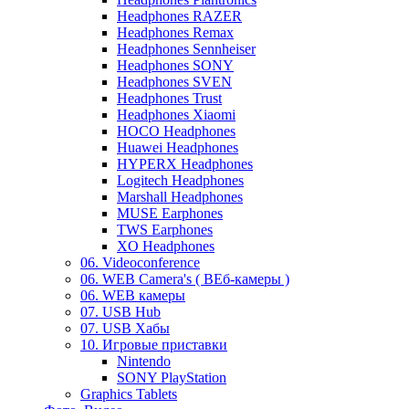
Headphones RAZER
Headphones Remax
Headphones Sennheiser
Headphones SONY
Headphones SVEN
Headphones Trust
Headphones Xiaomi
HOCO Headphones
Huawei Headphones
HYPERX Headphones
Logitech Headphones
Marshall Headphones
MUSE Earphones
TWS Earphones
XO Headphones
06. Videoconference
06. WEB Camera's ( ВЕб-камеры )
06. WEB камеры
07. USB Hub
07. USB Хабы
10. Игровые приставки
Nintendo
SONY PlayStation
Graphics Tablets