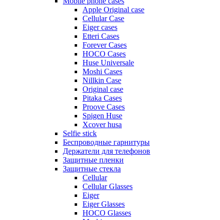
Mobile phone cases
Apple Original case
Cellular Case
Eiger cases
Etteri Cases
Forever Cases
HOCO Cases
Huse Universale
Moshi Cases
Nillkin Case
Original case
Pitaka Cases
Proove Cases
Spigen Huse
Xcover husa
Selfie stick
Беспроводные гарнитуры
Держатели для телефонов
Защитные пленки
Защитные стекла
Cellular
Cellular Glasses
Eiger
Eiger Glasses
HOCO Glasses