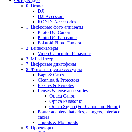
Фото, Видео
0. Drones
DJI
DJI Accessori
RONIN Accessories
1. Цифровые фото аппараты
Photo DC Canon
Photo DC Panasonic
Polaroid Photo Camera
2. Видеокамеры
Video Camcorder Panasonic
3. MP3 Плееры
7. Цифровые диктофоны
8. Фото и видео аксессуары
Bags & Cases
Cleaning & Protectors
Flashes & Remotes
Lenses & lense accessories
Optica Canon
Optica Panasonic
Optica Sigma (For Canon and Nikon)
Power adapters, batteries, chargers, interface
cables
Tripods & Monopods
9. Проекторы