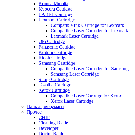
Konica Minolta
Kyocera Catridge
LABEL Cartrifge
Lexmark Cartridge
Compatible Ink Cartridge for Lexmark
Compatible Laser Cartridge for Lexmark
Lexmark Laser Cartridge
Oki Cartridge
Panasonic Catridge
Pantum Cartridge
Ricoh Catridge
Samsung Cartridge
Compatible Laser Cartridge for Samsung
Samsung Laser Cartridge
Sharp Cartridge
Toshiba Catridge
Xerox Cartridge
Compatible Laser Cartrdge for Xerox
Xerox Laser Cartridge
Папки для бумаги
Прочее
CHIP
Cleaning Blade
Developer
Doctor Balde