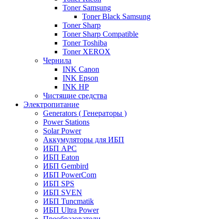
Toner Samsung
Toner Black Samsung
Toner Sharp
Toner Sharp Compatible
Toner Toshiba
Toner XEROX
Чернила
INK Canon
INK Epson
INK HP
Чистящие средства
Электропитание
Generators ( Генераторы )
Power Stations
Solar Power
Аккумуляторы для ИБП
ИБП APC
ИБП Eaton
ИБП Gembird
ИБП PowerCom
ИБП SPS
ИБП SVEN
ИБП Tuncmatik
ИБП Ultra Power
Преобразователи