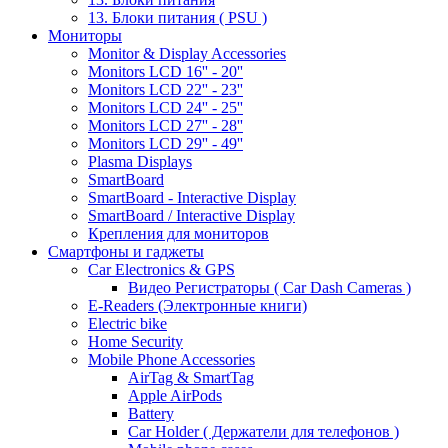
13. Блоки питания ( PSU )
Мониторы
Monitor & Display Accessories
Monitors LCD 16'' - 20''
Monitors LCD 22'' - 23''
Monitors LCD 24'' - 25''
Monitors LCD 27'' - 28''
Monitors LCD 29'' - 49''
Plasma Displays
SmartBoard
SmartBoard - Interactive Display
SmartBoard / Interactive Display
Крепления для мониторов
Смартфоны и гаджеты
Car Electronics & GPS
Видео Регистраторы ( Car Dash Cameras )
E-Readers (Электронные книги)
Electric bike
Home Security
Mobile Phone Accessories
AirTag & SmartTag
Apple AirPods
Battery
Car Holder ( Держатели для телефонов )