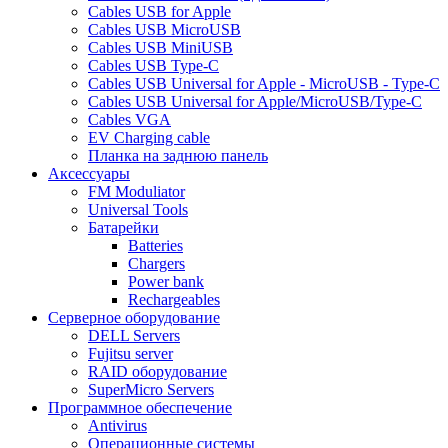
Cables USB for Apple
Cables USB MicroUSB
Cables USB MiniUSB
Cables USB Type-C
Cables USB Universal for Apple - MicroUSB - Type-C
Cables USB Universal for Apple/MicroUSB/Type-C
Cables VGA
EV Charging cable
Планка на заднюю панель
Аксессуары
FM Moduliator
Universal Tools
Батарейки
Batteries
Chargers
Power bank
Rechargeables
Серверное оборудование
DELL Servers
Fujitsu server
RAID оборудование
SuperMicro Servers
Программное обеспечение
Antivirus
Операционные системы