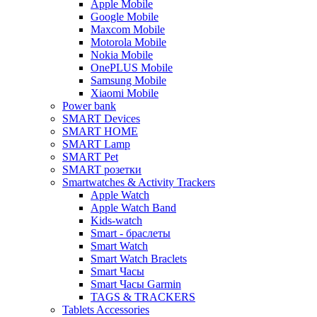
Apple Mobile
Google Mobile
Maxcom Mobile
Motorola Mobile
Nokia Mobile
OnePLUS Mobile
Samsung Mobile
Xiaomi Mobile
Power bank
SMART Devices
SMART HOME
SMART Lamp
SMART Pet
SMART розетки
Smartwatches & Activity Trackers
Apple Watch
Apple Watch Band
Kids-watch
Smart - браслеты
Smart Watch
Smart Watch Braclets
Smart Часы
Smart Часы Garmin
TAGS & TRACKERS
Tablets Accessories