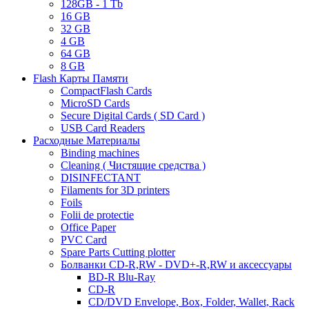
128GB - 1 Tb
16 GB
32 GB
4 GB
64 GB
8 GB
Flash Карты Памяти
CompactFlash Cards
MicroSD Cards
Secure Digital Cards ( SD Card )
USB Card Readers
Расходные Материалы
Binding machines
Cleaning ( Чистящие средства )
DISINFECTANT
Filaments for 3D printers
Foils
Folii de protectie
Office Paper
PVC Card
Spare Parts Cutting plotter
Болванки CD-R,RW - DVD+-R,RW и аксессуары
BD-R Blu-Ray
CD-R
CD/DVD Envelope, Box, Folder, Wallet, Rack