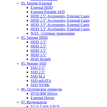
05. Storage External
External HDD
External Portable SSD
HDD 2.5'' Accessories, External Cases
HDD 2.5" Accessories, External Cases
HDD 3.5'' Accessories, External Cases
HDD 3.5" Accessories, External Cases
NAS - Сетевые хранилища
05. Storage HDD
HDD 2.5''
HDD 2.5"
HDD 3.5''
HDD 3.5"
HDD Refurb
05. Storage SSD
SSD 2.5''
SSD 2.5"
SSD M.2
SSD mSATA
SSD NVMe
06. Оптические приводы
DVD-RW Drives
External Drives
07. Видеокарты
VGA Cards ASUS