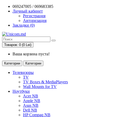
069247005 / 069683385
Личный кабинет
Регистрация
Авторизация
Закладки (0)
Товаров: 0 (0 Lei)
Ваша корзина пуста!
Категории
Категории
Телевизоры
TV
TV Boxes & MediaPlayers
Wall Mounts for TV
Ноутбуки
Acer NB
Apple NB
Asus NB
Dell NB
HP Compaq NB