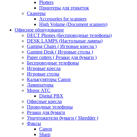
Plotters
Принтеры для этикеток
Сканеры
Accessories for scanners
High Volume (Document scanners)
Офисное оборудование
DECT Phones (Беспроводные телефоны)
DESK LAMPS (Настольные лампы)
Gaming Chairs ( Игровые кресла )
Gaming Desk ( Игровые столы )
Paper cutters ( Резаки для бумаги )
Беспроводные телефоны
Игровые кресла
Игровые столы
Калькуляторы Canon
Ламинаторы
Мини АТС
Digital PBX
Офисные кресла
Проводные телефоны
Резаки для бумаги
Уничтожители бумаги ( Shredder )
Факсы
Canon
Sharp