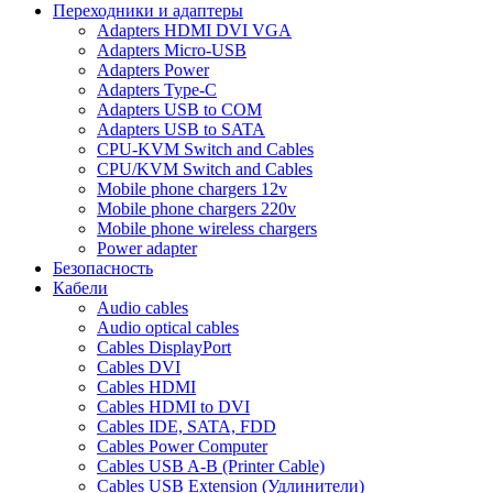
Переходники и адаптеры
Adapters HDMI DVI VGA
Adapters Micro-USB
Adapters Power
Adapters Type-C
Adapters USB to COM
Adapters USB to SATA
CPU-KVM Switch and Cables
CPU/KVM Switch and Cables
Mobile phone chargers 12v
Mobile phone chargers 220v
Mobile phone wireless chargers
Power adapter
Безопасность
Кабели
Audio cables
Audio optical cables
Cables DisplayPort
Cables DVI
Cables HDMI
Cables HDMI to DVI
Cables IDE, SATA, FDD
Cables Power Computer
Cables USB A-B (Printer Cable)
Cables USB Extension (Удлинители)