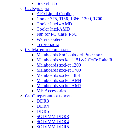
Socket 1851
02. Куллеры
AIO Liquid Cooling
Cooler 775, 1156, 1366, 1200, 1700
Cooler Intel - AMD
Cooler Intel/AMD
Fan for PC Case, PSU
Water Coolers
Термопаста
03. Материнские платы
Mainboards SoC onboard Processors
Mainboards socket 1151-v2 Coffe Lake R
Mainboards socket 1200
Mainboards socket 1700
Mainboards socket 1851
Mainboards socket AM4
Mainboards socket AM5
MB Accessories
04. Оперативная память
DDR3
DDR4
DDR5
SODIMM DDR3
SODIMM DDR4
SODIMM DDR5