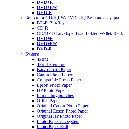
DVD+R
DVD+RW
DVD-R
Болванки CD-R,RW/DVD+-R,RW и аксессуары
BD-R Blu-Ray
CD-R
CD/DVD Envelope, Box, Folder, Wallet, Rack
DVD+R
DVD+RW
DVD-R
Бумага
4Print
4Print Premium
Barva Photo Paper
Canon Photo Paper
Compatible Photo Paper
Epson Photo Paper
HP Photo Paper
Laminating pouches
Office Paper
Original Canon Photo Paper
Original Epson Photo Paper
Original HP Photo Paper
Photo Paper ink system
Photo Paper Roll