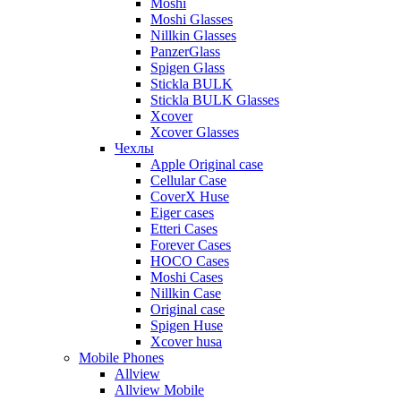
Moshi
Moshi Glasses
Nillkin Glasses
PanzerGlass
Spigen Glass
Stickla BULK
Stickla BULK Glasses
Xcover
Xcover Glasses
Чехлы
Apple Original case
Cellular Case
CoverX Huse
Eiger cases
Etteri Cases
Forever Cases
HOCO Cases
Moshi Cases
Nillkin Case
Original case
Spigen Huse
Xcover husa
Mobile Phones
Allview
Allview Mobile