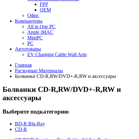
FPP
OEM
Офис
Компьютеры
All in One PC
Apple iMAC
MiniPC
PC
Автотовары
EV Charging Cable Wall Arm
Главная
Расходные Материалы
Болванки CD-R,RW/DVD+-R,RW и аксессуары
Болванки CD-R,RW/DVD+-R,RW и
аксессуары
Выберите подкатегорию
BD-R Blu-Ray
CD-R