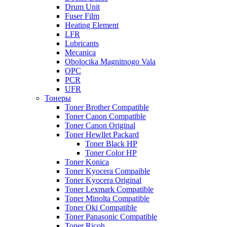
Drum Unit
Fuser Film
Heating Element
LFR
Lubricants
Mecanica
Obolocika Magnitnogo Vala
OPC
PCR
UFR
Тонеры
Toner Brother Compatible
Toner Canon Compatible
Toner Canon Original
Toner Hewllet Packard
Toner Black HP
Toner Color HP
Toner Konica
Toner Kyocera Compaible
Toner Kyocera Original
Toner Lexmark Compatible
Toner Minolta Compatible
Toner Oki Compatible
Toner Panasonic Compatible
Toner Ricoh