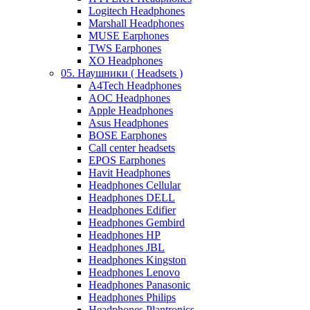
Logitech Headphones
Marshall Headphones
MUSE Earphones
TWS Earphones
XO Headphones
05. Наушники ( Headsets )
A4Tech Headphones
AOC Headphones
Apple Headphones
Asus Headphones
BOSE Earphones
Call center headsets
EPOS Earphones
Havit Headphones
Headphones Cellular
Headphones DELL
Headphones Edifier
Headphones Gembird
Headphones HP
Headphones JBL
Headphones Kingston
Headphones Lenovo
Headphones Panasonic
Headphones Philips
Headphones Plantronics