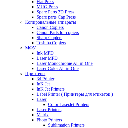
Flat Press
MUG Press
Spare Parts 3D Press
Spare parts Cap Press
Копировальные аппараты
Canon Copiers
Canon Parts for copiers
Sharp Copiers
Toshiba Copiers
МФУ
Ink MFD
Laser MFD
Laser Monochrome All-in-One
Laser Color All-in-One
Принтеры
3d Printer
InK Jet
InK Jet Printers
Label Printer ( Принтеры для этикеток )
Laser
Color LaserJet Printers
Laser Printers
Matrix
Photo Printers
Sublimation Printers