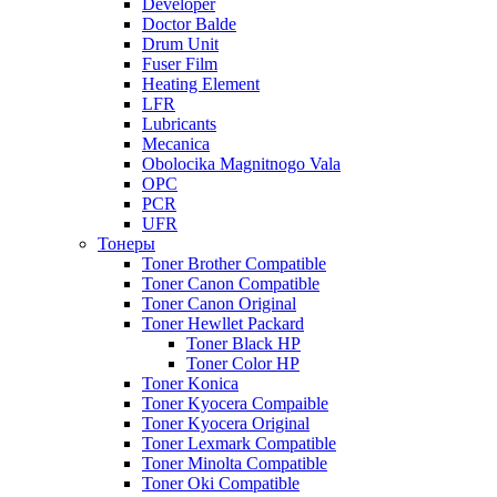
Developer
Doctor Balde
Drum Unit
Fuser Film
Heating Element
LFR
Lubricants
Mecanica
Obolocika Magnitnogo Vala
OPC
PCR
UFR
Тонеры
Toner Brother Compatible
Toner Canon Compatible
Toner Canon Original
Toner Hewllet Packard
Toner Black HP
Toner Color HP
Toner Konica
Toner Kyocera Compaible
Toner Kyocera Original
Toner Lexmark Compatible
Toner Minolta Compatible
Toner Oki Compatible