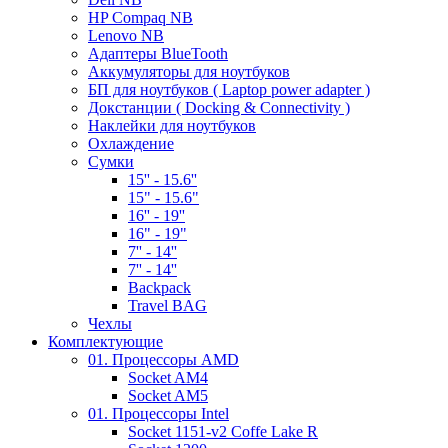
HP Compaq NB
Lenovo NB
Адаптеры BlueTooth
Аккумуляторы для ноутбуков
БП для ноутбуков ( Laptop power adapter )
Докстанции ( Docking & Connectivity )
Наклейки для ноутбуков
Охлаждение
Сумки
15'' - 15.6''
15" - 15.6"
16'' - 19''
16" - 19"
7'' - 14''
7'' - 14''
Backpack
Travel BAG
Чехлы
Комплектующие
01. Процессоры AMD
Socket AM4
Socket AM5
01. Процессоры Intel
Socket 1151-v2 Coffe Lake R