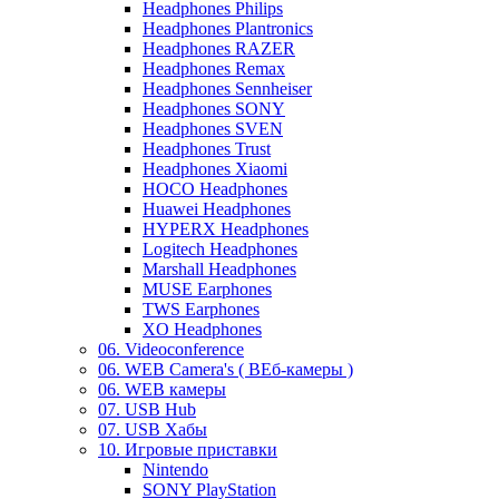
Headphones Philips
Headphones Plantronics
Headphones RAZER
Headphones Remax
Headphones Sennheiser
Headphones SONY
Headphones SVEN
Headphones Trust
Headphones Xiaomi
HOCO Headphones
Huawei Headphones
HYPERX Headphones
Logitech Headphones
Marshall Headphones
MUSE Earphones
TWS Earphones
XO Headphones
06. Videoconference
06. WEB Camera's ( ВЕб-камеры )
06. WEB камеры
07. USB Hub
07. USB Хабы
10. Игровые приставки
Nintendo
SONY PlayStation