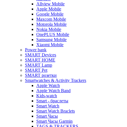
Allview Mobile
Apple Mobile
Google Mobile
Maxcom Mobile
Motorola Mobile
Nokia Mobile
OnePLUS Mobile
Samsung Mobile
Xiaomi Mobile
Power bank
SMART Devices
SMART HOME
SMART Lamp
SMART Pet
SMART розетки
Smartwatches & Activity Trackers
Apple Watch
Apple Watch Band
Kids-watch
Smart - браслеты
Smart Watch
Smart Watch Braclets
Smart Часы
Smart Часы Garmin
TAGS & TRACKERS