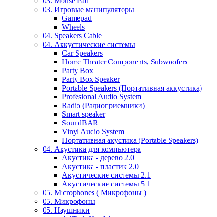
03. Mouse Pad
03. Игровые манипуляторы
Gamepad
Wheels
04. Speakers Cable
04. Аккустические системы
Car Speakers
Home Theater Components, Subwoofers
Party Box
Party Box Speaker
Portable Speakers (Портативная аккустика)
Profesional Audio System
Radio (Радиоприемники)
Smart speaker
SoundBAR
Vinyl Audio System
Портативная акустика (Portable Speakers)
04. Акустика для компьютера
Акустика - дерево 2.0
Акустика - пластик 2.0
Акустические системы 2.1
Акустические системы 5.1
05. Microphones ( Микрофоны )
05. Микрофоны
05. Наушники