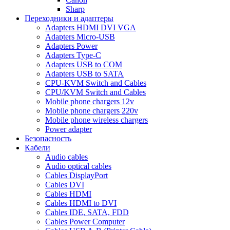
Sharp
Переходники и адаптеры
Adapters HDMI DVI VGA
Adapters Micro-USB
Adapters Power
Adapters Type-C
Adapters USB to COM
Adapters USB to SATA
CPU-KVM Switch and Cables
CPU/KVM Switch and Cables
Mobile phone chargers 12v
Mobile phone chargers 220v
Mobile phone wireless chargers
Power adapter
Безопасность
Кабели
Audio cables
Audio optical cables
Cables DisplayPort
Cables DVI
Cables HDMI
Cables HDMI to DVI
Cables IDE, SATA, FDD
Cables Power Computer