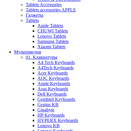
Tablets Accessories
Tablets accessories APPLE
Гаджеты
Tablets
Apple Tablets
CHUWI Tablets
Lenovo Tablets
Samsung Tablets
Xiaomi Tablets
Мультимедия
01. Клавиатуры
A4 Tech Keyboards
A4Tech Keyboards
Acer Keyboards
AOC Keyboards
Apple Keyboards
Asus Keyboards
Dell Keyboards
Gembird Keyboards
Genius KB
Gigabyte
HP Keyboards
HYPERX Keyboards
Lenovo KB
Lenovo Keyboards