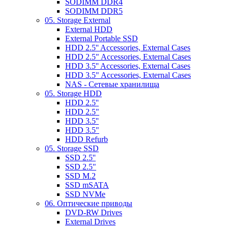
SODIMM DDR4
SODIMM DDR5
05. Storage External
External HDD
External Portable SSD
HDD 2.5'' Accessories, External Cases
HDD 2.5" Accessories, External Cases
HDD 3.5'' Accessories, External Cases
HDD 3.5" Accessories, External Cases
NAS - Сетевые хранилища
05. Storage HDD
HDD 2.5''
HDD 2.5"
HDD 3.5''
HDD 3.5"
HDD Refurb
05. Storage SSD
SSD 2.5''
SSD 2.5"
SSD M.2
SSD mSATA
SSD NVMe
06. Оптические приводы
DVD-RW Drives
External Drives