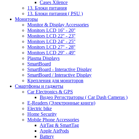
Cases Xilence
13. Блоки питания
13. Блоки питания ( PSU )
Мониторы
Monitor & Display Accessories
Monitors LCD 16'' - 20''
Monitors LCD 22'' - 23''
Monitors LCD 24'' - 25''
Monitors LCD 27'' - 28''
Monitors LCD 29'' - 49''
Plasma Displays
SmartBoard
SmartBoard - Interactive Display
SmartBoard / Interactive Display
Крепления для мониторов
Смартфоны и гаджеты
Car Electronics & GPS
Видео Регистраторы ( Car Dash Cameras )
E-Readers (Электронные книги)
Electric bike
Home Security
Mobile Phone Accessories
AirTag & SmartTag
Apple AirPods
Battery