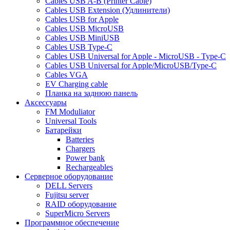
Cables USB A-B (Printer Cable)
Cables USB Extension (Удлинители)
Cables USB for Apple
Cables USB MicroUSB
Cables USB MiniUSB
Cables USB Type-C
Cables USB Universal for Apple - MicroUSB - Type-C
Cables USB Universal for Apple/MicroUSB/Type-C
Cables VGA
EV Charging cable
Планка на заднюю панель
Аксессуары
FM Moduliator
Universal Tools
Батарейки
Batteries
Chargers
Power bank
Rechargeables
Серверное оборудование
DELL Servers
Fujitsu server
RAID оборудование
SuperMicro Servers
Программное обеспечение