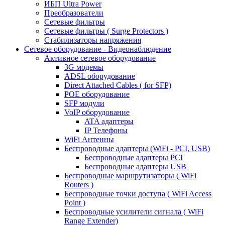
ИБП Ultra Power
Преобразователи
Сетевые фильтры
Сетевые фильтры ( Surge Protectors )
Стабилизаторы напряжения
Сетевое оборудование - Видеонаблюдение
Активное сетевое оборудование
3G модемы
ADSL оборудование
Direct Attached Cables ( for SFP)
POE оборудование
SFP модули
VoIP оборудование
ATA адаптеры
IP Телефоны
WiFi Антенны
Беспроводные адаптеры (WiFi - PCI, USB)
Беспроводные адаптеры PCI
Беспроводные адаптеры USB
Беспроводные маршрутизаторы ( WiFi
Routers )
Беспроводные точки доступа ( WiFi Access
Point )
Беспроводные усилители сигнала ( WiFi
Range Extender)