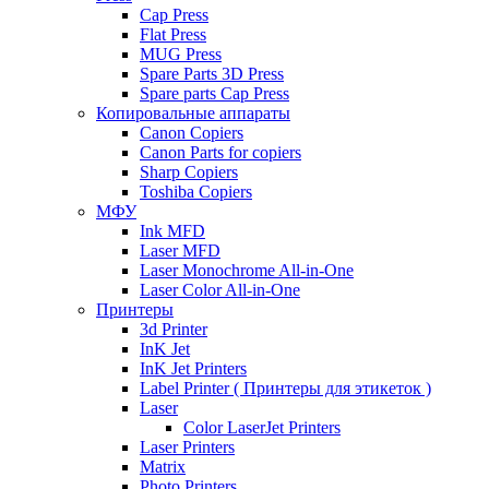
Cap Press
Flat Press
MUG Press
Spare Parts 3D Press
Spare parts Cap Press
Копировальные аппараты
Canon Copiers
Canon Parts for copiers
Sharp Copiers
Toshiba Copiers
МФУ
Ink MFD
Laser MFD
Laser Monochrome All-in-One
Laser Color All-in-One
Принтеры
3d Printer
InK Jet
InK Jet Printers
Label Printer ( Принтеры для этикеток )
Laser
Color LaserJet Printers
Laser Printers
Matrix
Photo Printers