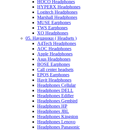
HOCO Headphones
HYPERX Headphones
Logitech Headphones
Marshall Headphones
MUSE Earphones
TWS Earphones
XO Headphones
05. Наушники ( Headsets )
A4Tech Headphones
AOC Headphones
Apple Headphones
Asus Headphones
BOSE Earphones
Call center headsets
EPOS Earphones
Havit Headphones
Headphones Cellular
Headphones DELL
Headphones Edifier
Headphones Gembird
Headphones HP
Headphones JBL
Headphones Kingston
Headphones Lenovo
Headphones Panasonic