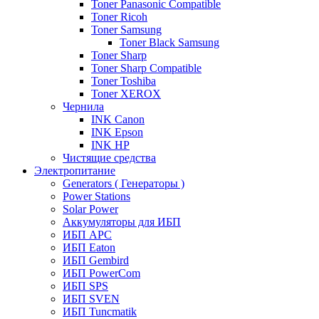
Toner Panasonic Compatible
Toner Ricoh
Toner Samsung
Toner Black Samsung
Toner Sharp
Toner Sharp Compatible
Toner Toshiba
Toner XEROX
Чернила
INK Canon
INK Epson
INK HP
Чистящие средства
Электропитание
Generators ( Генераторы )
Power Stations
Solar Power
Аккумуляторы для ИБП
ИБП APC
ИБП Eaton
ИБП Gembird
ИБП PowerCom
ИБП SPS
ИБП SVEN
ИБП Tuncmatik