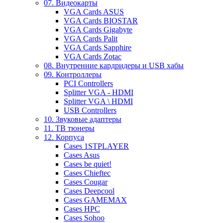
07. Видеокарты
VGA Cards ASUS
VGA Cards BIOSTAR
VGA Cards Gigabyte
VGA Cards Palit
VGA Cards Sapphire
VGA Cards Zotac
08. Внутренние кардридеры и USB хабы
09. Контроллеры
PCI Controllers
Splitter VGA - HDMI
Splitter VGA \ HDMI
USB Controllers
10. Звуковые адаптеры
11. ТВ тюнеры
12. Корпуса
Cases 1STPLAYER
Cases Asus
Cases be quiet!
Cases Chieftec
Cases Cougar
Cases Deepcool
Cases GAMEMAX
Cases HPC
Cases Sohoo