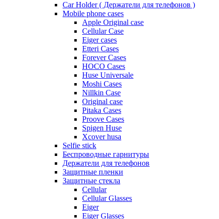
Car Holder ( Держатели для телефонов )
Mobile phone cases
Apple Original case
Cellular Case
Eiger cases
Etteri Cases
Forever Cases
HOCO Cases
Huse Universale
Moshi Cases
Nillkin Case
Original case
Pitaka Cases
Proove Cases
Spigen Huse
Xcover husa
Selfie stick
Беспроводные гарнитуры
Держатели для телефонов
Защитные пленки
Защитные стекла
Cellular
Cellular Glasses
Eiger
Eiger Glasses