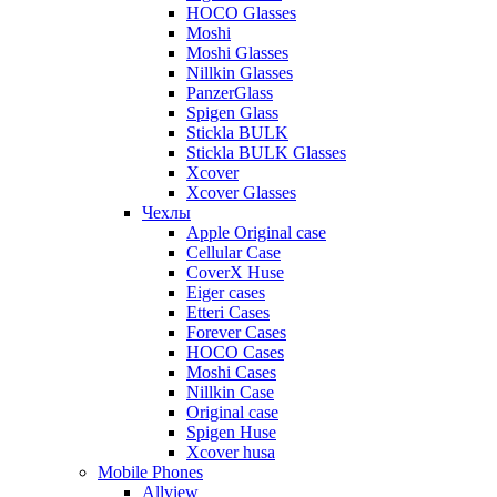
HOCO Glasses
Moshi
Moshi Glasses
Nillkin Glasses
PanzerGlass
Spigen Glass
Stickla BULK
Stickla BULK Glasses
Xcover
Xcover Glasses
Чехлы
Apple Original case
Cellular Case
CoverX Huse
Eiger cases
Etteri Cases
Forever Cases
HOCO Cases
Moshi Cases
Nillkin Case
Original case
Spigen Huse
Xcover husa
Mobile Phones
Allview