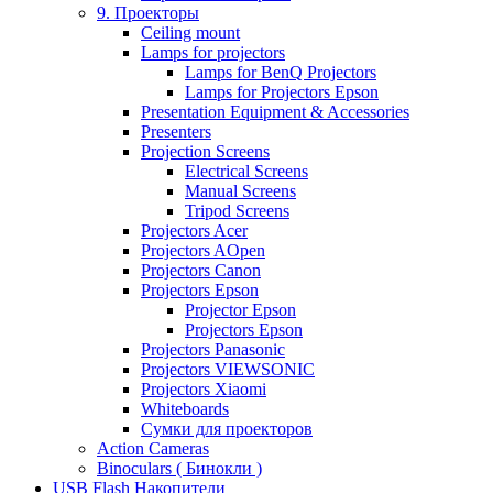
9. Проекторы
Ceiling mount
Lamps for projectors
Lamps for BenQ Projectors
Lamps for Projectors Epson
Presentation Equipment & Accessories
Presenters
Projection Screens
Electrical Screens
Manual Screens
Tripod Screens
Projectors Acer
Projectors AOpen
Projectors Canon
Projectors Epson
Projector Epson
Projectors Epson
Projectors Panasonic
Projectors VIEWSONIC
Projectors Xiaomi
Whiteboards
Сумки для проекторов
Action Cameras
Binoculars ( Бинокли )
USB Flash Накопители