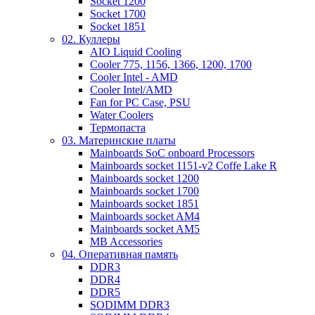
Socket 1200
Socket 1700
Socket 1851
02. Куллеры
AIO Liquid Cooling
Cooler 775, 1156, 1366, 1200, 1700
Cooler Intel - AMD
Cooler Intel/AMD
Fan for PC Case, PSU
Water Coolers
Термопаста
03. Материнские платы
Mainboards SoC onboard Processors
Mainboards socket 1151-v2 Coffe Lake R
Mainboards socket 1200
Mainboards socket 1700
Mainboards socket 1851
Mainboards socket AM4
Mainboards socket AM5
MB Accessories
04. Оперативная память
DDR3
DDR4
DDR5
SODIMM DDR3