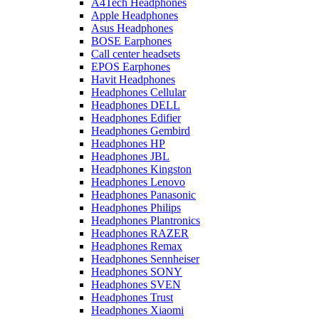
A4Tech Headphones
Apple Headphones
Asus Headphones
BOSE Earphones
Call center headsets
EPOS Earphones
Havit Headphones
Headphones Cellular
Headphones DELL
Headphones Edifier
Headphones Gembird
Headphones HP
Headphones JBL
Headphones Kingston
Headphones Lenovo
Headphones Panasonic
Headphones Philips
Headphones Plantronics
Headphones RAZER
Headphones Remax
Headphones Sennheiser
Headphones SONY
Headphones SVEN
Headphones Trust
Headphones Xiaomi