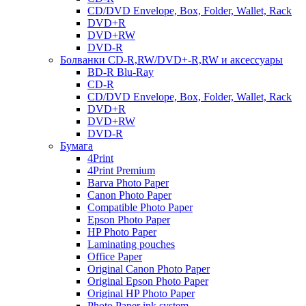
CD/DVD Envelope, Box, Folder, Wallet, Rack
DVD+R
DVD+RW
DVD-R
Болванки CD-R,RW/DVD+-R,RW и аксессуары
BD-R Blu-Ray
CD-R
CD/DVD Envelope, Box, Folder, Wallet, Rack
DVD+R
DVD+RW
DVD-R
Бумага
4Print
4Print Premium
Barva Photo Paper
Canon Photo Paper
Compatible Photo Paper
Epson Photo Paper
HP Photo Paper
Laminating pouches
Office Paper
Original Canon Photo Paper
Original Epson Photo Paper
Original HP Photo Paper
Photo Paper ink system