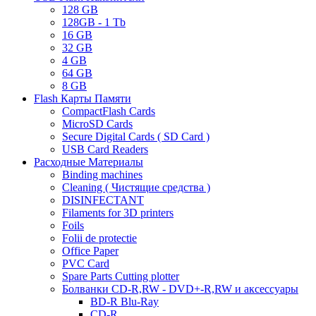
128 GB
128GB - 1 Tb
16 GB
32 GB
4 GB
64 GB
8 GB
Flash Карты Памяти
CompactFlash Cards
MicroSD Cards
Secure Digital Cards ( SD Card )
USB Card Readers
Расходные Материалы
Binding machines
Cleaning ( Чистящие средства )
DISINFECTANT
Filaments for 3D printers
Foils
Folii de protectie
Office Paper
PVC Card
Spare Parts Cutting plotter
Болванки CD-R,RW - DVD+-R,RW и аксессуары
BD-R Blu-Ray
CD-R