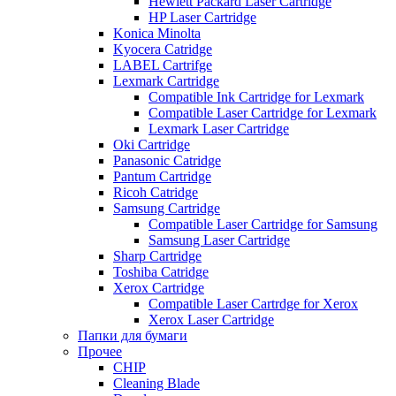
Hewlett Packard Laser Cartridge
HP Laser Cartridge
Konica Minolta
Kyocera Catridge
LABEL Cartrifge
Lexmark Cartridge
Compatible Ink Cartridge for Lexmark
Compatible Laser Cartridge for Lexmark
Lexmark Laser Cartridge
Oki Cartridge
Panasonic Catridge
Pantum Cartridge
Ricoh Catridge
Samsung Cartridge
Compatible Laser Cartridge for Samsung
Samsung Laser Cartridge
Sharp Cartridge
Toshiba Catridge
Xerox Cartridge
Compatible Laser Cartrdge for Xerox
Xerox Laser Cartridge
Папки для бумаги
Прочее
CHIP
Cleaning Blade