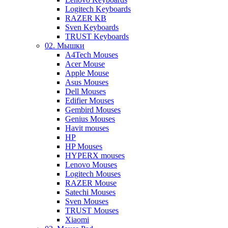
Logitech Keyboards
RAZER KB
Sven Keyboards
TRUST Keyboards
02. Мышки
A4Tech Mouses
Acer Mouse
Apple Mouse
Asus Mouses
Dell Mouses
Edifier Mouses
Gembird Mouses
Genius Mouses
Havit mouses
HP
HP Mouses
HYPERX mouses
Lenovo Mouses
Logitech Mouses
RAZER Mouse
Satechi Mouses
Sven Mouses
TRUST Mouses
Xiaomi