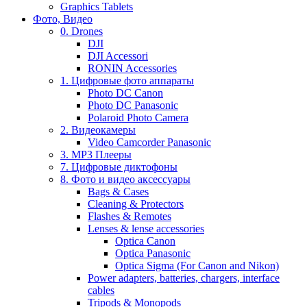
Graphics Tablets
Фото, Видео
0. Drones
DJI
DJI Accessori
RONIN Accessories
1. Цифровые фото аппараты
Photo DC Canon
Photo DC Panasonic
Polaroid Photo Camera
2. Видеокамеры
Video Camcorder Panasonic
3. MP3 Плееры
7. Цифровые диктофоны
8. Фото и видео аксессуары
Bags & Cases
Cleaning & Protectors
Flashes & Remotes
Lenses & lense accessories
Optica Canon
Optica Panasonic
Optica Sigma (For Canon and Nikon)
Power adapters, batteries, chargers, interface
cables
Tripods & Monopods