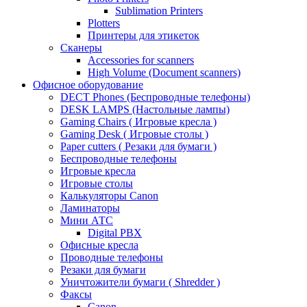
Sublimation Printers
Plotters
Принтеры для этикеток
Сканеры
Accessories for scanners
High Volume (Document scanners)
Офисное оборудование
DECT Phones (Беспроводные телефоны)
DESK LAMPS (Настольные лампы)
Gaming Chairs ( Игровые кресла )
Gaming Desk ( Игровые столы )
Paper cutters ( Резаки для бумаги )
Беспроводные телефоны
Игровые кресла
Игровые столы
Калькуляторы Canon
Ламинаторы
Мини АТС
Digital PBX
Офисные кресла
Проводные телефоны
Резаки для бумаги
Уничтожители бумаги ( Shredder )
Факсы
Canon