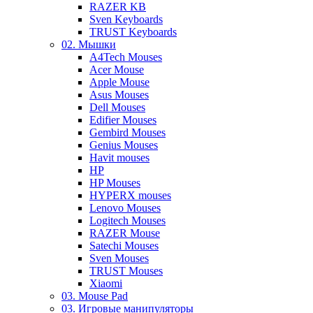
RAZER KB
Sven Keyboards
TRUST Keyboards
02. Мышки
A4Tech Mouses
Acer Mouse
Apple Mouse
Asus Mouses
Dell Mouses
Edifier Mouses
Gembird Mouses
Genius Mouses
Havit mouses
HP
HP Mouses
HYPERX mouses
Lenovo Mouses
Logitech Mouses
RAZER Mouse
Satechi Mouses
Sven Mouses
TRUST Mouses
Xiaomi
03. Mouse Pad
03. Игровые манипуляторы