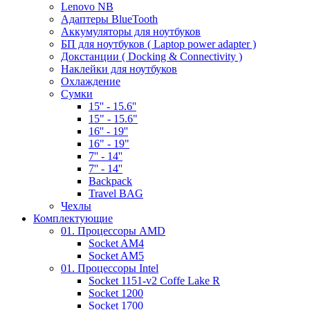
Lenovo NB
Адаптеры BlueTooth
Аккумуляторы для ноутбуков
БП для ноутбуков ( Laptop power adapter )
Докстанции ( Docking & Connectivity )
Наклейки для ноутбуков
Охлаждение
Сумки
15'' - 15.6''
15" - 15.6"
16'' - 19''
16" - 19"
7'' - 14''
7'' - 14''
Backpack
Travel BAG
Чехлы
Комплектующие
01. Процессоры AMD
Socket AM4
Socket AM5
01. Процессоры Intel
Socket 1151-v2 Coffe Lake R
Socket 1200
Socket 1700