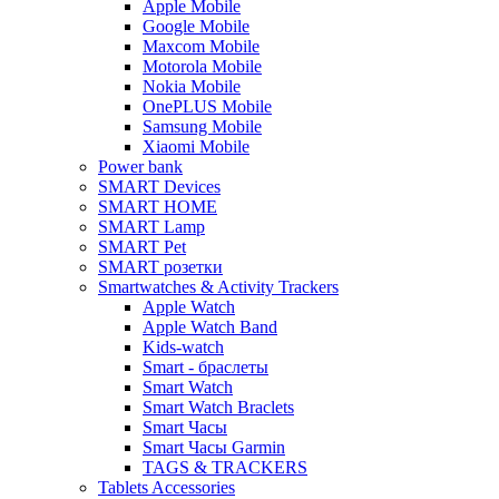
Apple Mobile
Google Mobile
Maxcom Mobile
Motorola Mobile
Nokia Mobile
OnePLUS Mobile
Samsung Mobile
Xiaomi Mobile
Power bank
SMART Devices
SMART HOME
SMART Lamp
SMART Pet
SMART розетки
Smartwatches & Activity Trackers
Apple Watch
Apple Watch Band
Kids-watch
Smart - браслеты
Smart Watch
Smart Watch Braclets
Smart Часы
Smart Часы Garmin
TAGS & TRACKERS
Tablets Accessories