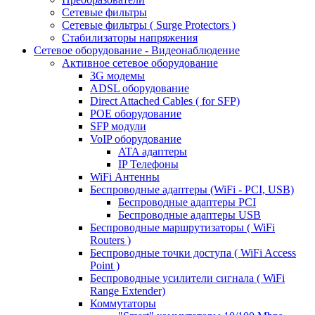
Сетевые фильтры
Сетевые фильтры ( Surge Protectors )
Стабилизаторы напряжения
Сетевое оборудование - Видеонаблюдение
Активное сетевое оборудование
3G модемы
ADSL оборудование
Direct Attached Cables ( for SFP)
POE оборудование
SFP модули
VoIP оборудование
ATA адаптеры
IP Телефоны
WiFi Антенны
Беспроводные адаптеры (WiFi - PCI, USB)
Беспроводные адаптеры PCI
Беспроводные адаптеры USB
Беспроводные маршрутизаторы ( WiFi
Routers )
Беспроводные точки доступа ( WiFi Access
Point )
Беспроводные усилители сигнала ( WiFi
Range Extender)
Коммутаторы