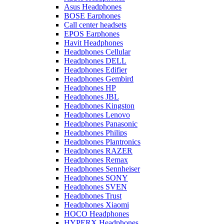
Asus Headphones
BOSE Earphones
Call center headsets
EPOS Earphones
Havit Headphones
Headphones Cellular
Headphones DELL
Headphones Edifier
Headphones Gembird
Headphones HP
Headphones JBL
Headphones Kingston
Headphones Lenovo
Headphones Panasonic
Headphones Philips
Headphones Plantronics
Headphones RAZER
Headphones Remax
Headphones Sennheiser
Headphones SONY
Headphones SVEN
Headphones Trust
Headphones Xiaomi
HOCO Headphones
HYPERX Headphones