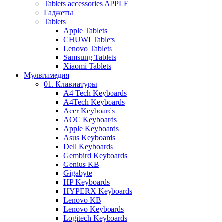
Tablets accessories APPLE
Гаджеты
Tablets
Apple Tablets
CHUWI Tablets
Lenovo Tablets
Samsung Tablets
Xiaomi Tablets
Мультимедия
01. Клавиатуры
A4 Tech Keyboards
A4Tech Keyboards
Acer Keyboards
AOC Keyboards
Apple Keyboards
Asus Keyboards
Dell Keyboards
Gembird Keyboards
Genius KB
Gigabyte
HP Keyboards
HYPERX Keyboards
Lenovo KB
Lenovo Keyboards
Logitech Keyboards