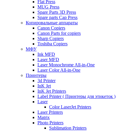
Flat Press
MUG Press
Spare Parts 3D Press
Spare parts Cap Press
Копировальные аппараты
Canon Copiers
Canon Parts for copiers
Sharp Copiers
Toshiba Copiers
МФУ
Ink MFD
Laser MFD
Laser Monochrome All-in-One
Laser Color All-in-One
Принтеры
3d Printer
InK Jet
InK Jet Printers
Label Printer ( Принтеры для этикеток )
Laser
Color LaserJet Printers
Laser Printers
Matrix
Photo Printers
Sublimation Printers