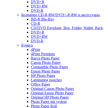
DVD+R
DVD+RW
DVD-R
Болванки CD-R,RW/DVD+-R,RW и аксессуары
BD-R Blu-Ray
CD-R
CD/DVD Envelope, Box, Folder, Wallet, Rack
DVD+R
DVD+RW
DVD-R
Бумага
4Print
4Print Premium
Barva Photo Paper
Canon Photo Paper
Compatible Photo Paper
Epson Photo Paper
HP Photo Paper
Laminating pouches
Office Paper
Original Canon Photo Paper
Original Epson Photo Paper
Original HP Photo Paper
Photo Paper ink system
Photo Paper Roll