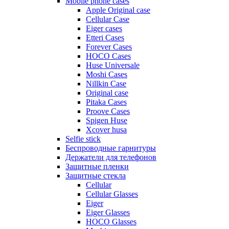
Mobile phone cases
Apple Original case
Cellular Case
Eiger cases
Etteri Cases
Forever Cases
HOCO Cases
Huse Universale
Moshi Cases
Nillkin Case
Original case
Pitaka Cases
Proove Cases
Spigen Huse
Xcover husa
Selfie stick
Беспроводные гарнитуры
Держатели для телефонов
Защитные пленки
Защитные стекла
Cellular
Cellular Glasses
Eiger
Eiger Glasses
HOCO Glasses