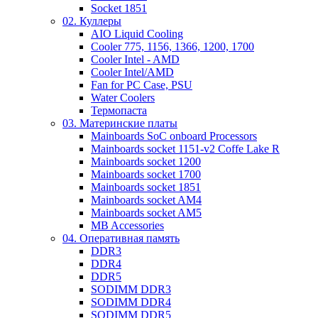
Socket 1851
02. Куллеры
AIO Liquid Cooling
Cooler 775, 1156, 1366, 1200, 1700
Cooler Intel - AMD
Cooler Intel/AMD
Fan for PC Case, PSU
Water Coolers
Термопаста
03. Материнские платы
Mainboards SoC onboard Processors
Mainboards socket 1151-v2 Coffe Lake R
Mainboards socket 1200
Mainboards socket 1700
Mainboards socket 1851
Mainboards socket AM4
Mainboards socket AM5
MB Accessories
04. Оперативная память
DDR3
DDR4
DDR5
SODIMM DDR3
SODIMM DDR4
SODIMM DDR5