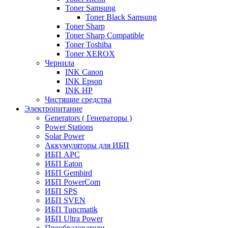
Toner Samsung
Toner Black Samsung
Toner Sharp
Toner Sharp Compatible
Toner Toshiba
Toner XEROX
Чернила
INK Canon
INK Epson
INK HP
Чистящие средства
Электропитание
Generators ( Генераторы )
Power Stations
Solar Power
Аккумуляторы для ИБП
ИБП APC
ИБП Eaton
ИБП Gembird
ИБП PowerCom
ИБП SPS
ИБП SVEN
ИБП Tuncmatik
ИБП Ultra Power
Преобразователи