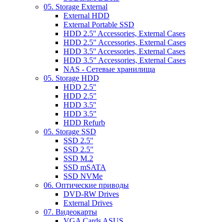
05. Storage External
External HDD
External Portable SSD
HDD 2.5'' Accessories, External Cases
HDD 2.5" Accessories, External Cases
HDD 3.5'' Accessories, External Cases
HDD 3.5" Accessories, External Cases
NAS - Сетевые хранилища
05. Storage HDD
HDD 2.5''
HDD 2.5"
HDD 3.5''
HDD 3.5"
HDD Refurb
05. Storage SSD
SSD 2.5''
SSD 2.5"
SSD M.2
SSD mSATA
SSD NVMe
06. Оптические приводы
DVD-RW Drives
External Drives
07. Видеокарты
VGA Cards ASUS