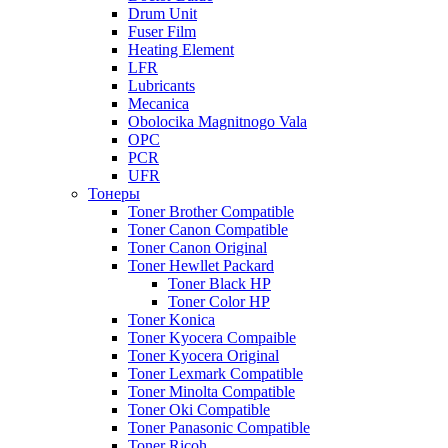
Drum Unit
Fuser Film
Heating Element
LFR
Lubricants
Mecanica
Obolocika Magnitnogo Vala
OPC
PCR
UFR
Тонеры
Toner Brother Compatible
Toner Canon Compatible
Toner Canon Original
Toner Hewllet Packard
Toner Black HP
Toner Color HP
Toner Konica
Toner Kyocera Compaible
Toner Kyocera Original
Toner Lexmark Compatible
Toner Minolta Compatible
Toner Oki Compatible
Toner Panasonic Compatible
Toner Ricoh