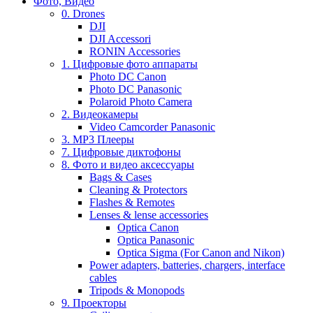
Фото, Видео
0. Drones
DJI
DJI Accessori
RONIN Accessories
1. Цифровые фото аппараты
Photo DC Canon
Photo DC Panasonic
Polaroid Photo Camera
2. Видеокамеры
Video Camcorder Panasonic
3. MP3 Плееры
7. Цифровые диктофоны
8. Фото и видео аксессуары
Bags & Cases
Cleaning & Protectors
Flashes & Remotes
Lenses & lense accessories
Optica Canon
Optica Panasonic
Optica Sigma (For Canon and Nikon)
Power adapters, batteries, chargers, interface
cables
Tripods & Monopods
9. Проекторы