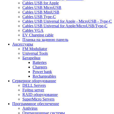
Cables USB for Apple
Cables USB MicroUSB
Cables USB MiniUSB
Cables USB Type-C
Cables USB Universal for Apple - MicroUSB - Type-C
Cables USB Universal for Apple/MicroUSB/Type-C
Cables VGA
EV Charging cable
Планка на заднюю панель
Аксессуары
FM Moduliator
Universal Tools
Батарейки
Batteries
Chargers
Power bank
Rechargeables
Серверное оборудование
DELL Servers
Fujitsu server
RAID оборудование
SuperMicro Servers
Программное обеспечение
Antivirus
Операционные системы