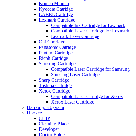
Konica Minolta
Kyocera Catridge
LABEL Cartrifge
Lexmark Cartridge
Compatible Ink Cartridge for Lexmark
Compatible Laser Cartridge for Lexmark
Lexmark Laser Cartridge
Oki Cartridge
Panasonic Catridge
Pantum Cartridge
Ricoh Catridge
Samsung Cartridge
Compatible Laser Cartridge for Samsung
Samsung Laser Cartridge
Sharp Cartridge
Toshiba Catridge
Xerox Cartridge
Compatible Laser Cartrdge for Xerox
Xerox Laser Cartridge
Папки для бумаги
Прочее
CHIP
Cleaning Blade
Developer
Doctor Balde