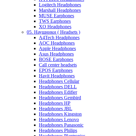
Logitech Headphones
Marshall Headphones
MUSE Earphones
TWS Earphones
XO Headphones
05. Наушники ( Headsets )
A4Tech Headphones
AOC Headphones
Apple Headphones
Asus Headphones
BOSE Earphones
Call center headsets
EPOS Earphones
Havit Headphones
Headphones Cellular
Headphones DELL
Headphones Edifier
Headphones Gembird
Headphones HP
Headphones JBL
Headphones Kingston
Headphones Lenovo
Headphones Panasonic
Headphones Philips
Headphones Plantronics