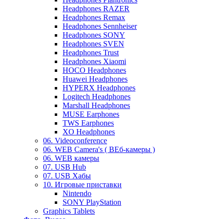
Headphones RAZER
Headphones Remax
Headphones Sennheiser
Headphones SONY
Headphones SVEN
Headphones Trust
Headphones Xiaomi
HOCO Headphones
Huawei Headphones
HYPERX Headphones
Logitech Headphones
Marshall Headphones
MUSE Earphones
TWS Earphones
XO Headphones
06. Videoconference
06. WEB Camera's ( ВЕб-камеры )
06. WEB камеры
07. USB Hub
07. USB Хабы
10. Игровые приставки
Nintendo
SONY PlayStation
Graphics Tablets