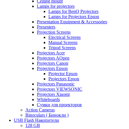
Ceiling mount
Lamps for projectors
Lamps for BenQ Projectors
Lamps for Projectors Epson
Presentation Equipment & Accessories
Presenters
Projection Screens
Electrical Screens
Manual Screens
Tripod Screens
Projectors Acer
Projectors AOpen
Projectors Canon
Projectors Epson
Projector Epson
Projectors Epson
Projectors Panasonic
Projectors VIEWSONIC
Projectors Xiaomi
Whiteboards
Сумки для проекторов
Action Cameras
Binoculars ( Бинокли )
USB Flash Накопители
128 GB