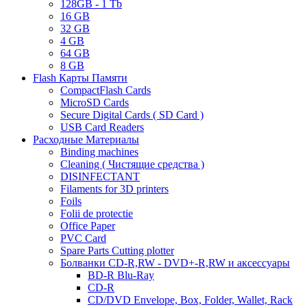
128GB - 1 Tb
16 GB
32 GB
4 GB
64 GB
8 GB
Flash Карты Памяти
CompactFlash Cards
MicroSD Cards
Secure Digital Cards ( SD Card )
USB Card Readers
Расходные Материалы
Binding machines
Cleaning ( Чистящие средства )
DISINFECTANT
Filaments for 3D printers
Foils
Folii de protectie
Office Paper
PVC Card
Spare Parts Cutting plotter
Болванки CD-R,RW - DVD+-R,RW и аксессуары
BD-R Blu-Ray
CD-R
CD/DVD Envelope, Box, Folder, Wallet, Rack