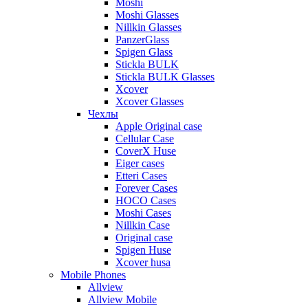
Moshi
Moshi Glasses
Nillkin Glasses
PanzerGlass
Spigen Glass
Stickla BULK
Stickla BULK Glasses
Xcover
Xcover Glasses
Чехлы
Apple Original case
Cellular Case
CoverX Huse
Eiger cases
Etteri Cases
Forever Cases
HOCO Cases
Moshi Cases
Nillkin Case
Original case
Spigen Huse
Xcover husa
Mobile Phones
Allview
Allview Mobile