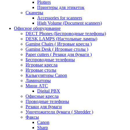
Plotters
Принтеры для этикеток
Сканеры
Accessories for scanners
High Volume (Document scanners)
Офисное оборудование
DECT Phones (Беспроводные телефоны)
DESK LAMPS (Настольные лампы)
Gaming Chairs ( Игровые кресла )
Gaming Desk ( Игровые столы )
Paper cutters ( Резаки для бумаги )
Беспроводные телефоны
Игровые кресла
Игровые столы
Калькуляторы Canon
Ламинаторы
Мини АТС
Digital PBX
Офисные кресла
Проводные телефоны
Резаки для бумаги
Уничтожители бумаги ( Shredder )
Факсы
Canon
Sharp