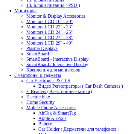
13. Блоки питания ( PSU )
Мониторы
Monitor & Display Accessories
Monitors LCD 16'' - 20''
Monitors LCD 22'' - 23''
Monitors LCD 24'' - 25''
Monitors LCD 27'' - 28''
Monitors LCD 29'' - 49''
Plasma Displays
SmartBoard
SmartBoard - Interactive Display
SmartBoard / Interactive Display
Крепления для мониторов
Смартфоны и гаджеты
Car Electronics & GPS
Видео Регистраторы ( Car Dash Cameras )
E-Readers (Электронные книги)
Electric bike
Home Security
Mobile Phone Accessories
AirTag & SmartTag
Apple AirPods
Battery
Car Holder ( Держатели для телефонов )