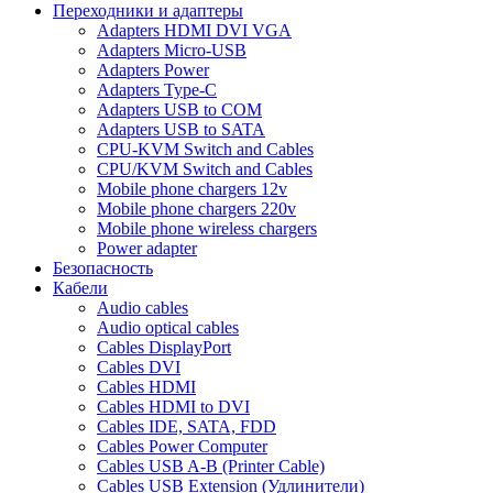
Переходники и адаптеры
Adapters HDMI DVI VGA
Adapters Micro-USB
Adapters Power
Adapters Type-C
Adapters USB to COM
Adapters USB to SATA
CPU-KVM Switch and Cables
CPU/KVM Switch and Cables
Mobile phone chargers 12v
Mobile phone chargers 220v
Mobile phone wireless chargers
Power adapter
Безопасность
Кабели
Audio cables
Audio optical cables
Cables DisplayPort
Cables DVI
Cables HDMI
Cables HDMI to DVI
Cables IDE, SATA, FDD
Cables Power Computer
Cables USB A-B (Printer Cable)
Cables USB Extension (Удлинители)