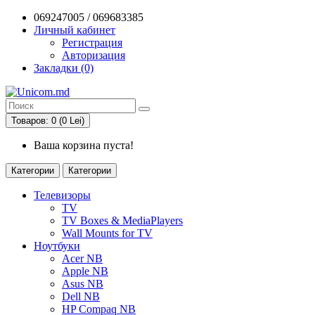
069247005 / 069683385
Личный кабинет
Регистрация
Авторизация
Закладки (0)
Товаров: 0 (0 Lei)
Ваша корзина пуста!
Категории
Категории
Телевизоры
TV
TV Boxes & MediaPlayers
Wall Mounts for TV
Ноутбуки
Acer NB
Apple NB
Asus NB
Dell NB
HP Compaq NB