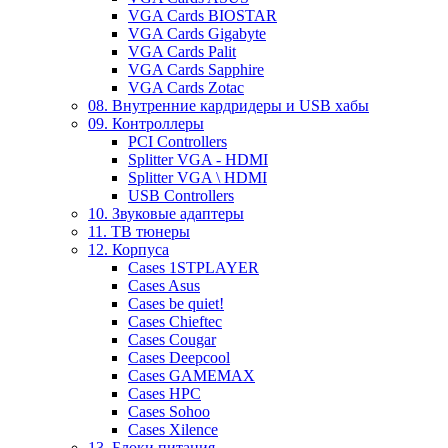
VGA Cards BIOSTAR
VGA Cards Gigabyte
VGA Cards Palit
VGA Cards Sapphire
VGA Cards Zotac
08. Внутренние кардридеры и USB хабы
09. Контроллеры
PCI Controllers
Splitter VGA - HDMI
Splitter VGA \ HDMI
USB Controllers
10. Звуковые адаптеры
11. ТВ тюнеры
12. Корпуса
Cases 1STPLAYER
Cases Asus
Cases be quiet!
Cases Chieftec
Cases Cougar
Cases Deepcool
Cases GAMEMAX
Cases HPC
Cases Sohoo
Cases Xilence
13. Блоки питания