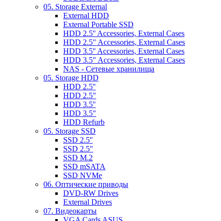
05. Storage External
External HDD
External Portable SSD
HDD 2.5'' Accessories, External Cases
HDD 2.5" Accessories, External Cases
HDD 3.5'' Accessories, External Cases
HDD 3.5" Accessories, External Cases
NAS - Сетевые хранилища
05. Storage HDD
HDD 2.5''
HDD 2.5"
HDD 3.5''
HDD 3.5"
HDD Refurb
05. Storage SSD
SSD 2.5''
SSD 2.5"
SSD M.2
SSD mSATA
SSD NVMe
06. Оптические приводы
DVD-RW Drives
External Drives
07. Видеокарты
VGA Cards ASUS