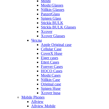
Moshi
Moshi Glasses
Nillkin Glasses
PanzerGlass
Spigen Glass
Stickla BULK
Stickla BULK Glasses
Xcover
Xcover Glasses
Чехлы
Apple Original case
Cellular Case
CoverX Huse
Eiger cases
Etteri Cases
Forever Cases
HOCO Cases
Moshi Cases
Nillkin Case
Original case
Spigen Huse
Xcover husa
Mobile Phones
Allview
Allview Mobile