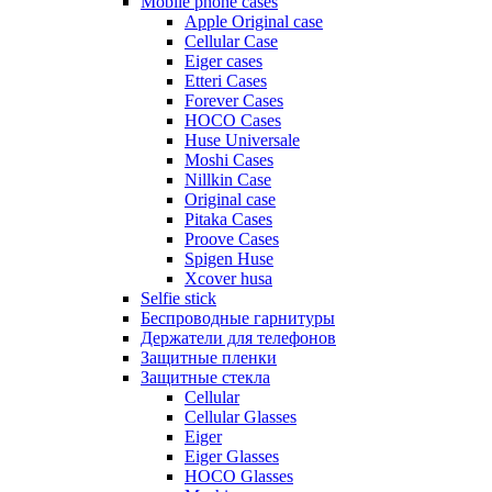
Mobile phone cases
Apple Original case
Cellular Case
Eiger cases
Etteri Cases
Forever Cases
HOCO Cases
Huse Universale
Moshi Cases
Nillkin Case
Original case
Pitaka Cases
Proove Cases
Spigen Huse
Xcover husa
Selfie stick
Беспроводные гарнитуры
Держатели для телефонов
Защитные пленки
Защитные стекла
Cellular
Cellular Glasses
Eiger
Eiger Glasses
HOCO Glasses