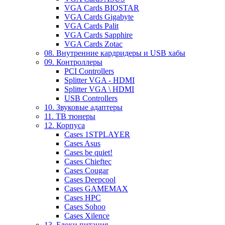
VGA Cards BIOSTAR
VGA Cards Gigabyte
VGA Cards Palit
VGA Cards Sapphire
VGA Cards Zotac
08. Внутренние кардридеры и USB хабы
09. Контроллеры
PCI Controllers
Splitter VGA - HDMI
Splitter VGA \ HDMI
USB Controllers
10. Звуковые адаптеры
11. ТВ тюнеры
12. Корпуса
Cases 1STPLAYER
Cases Asus
Cases be quiet!
Cases Chieftec
Cases Cougar
Cases Deepcool
Cases GAMEMAX
Cases HPC
Cases Sohoo
Cases Xilence
13. Блоки питания