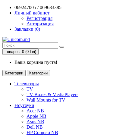
069247005 / 069683385
Личный кабинет
Регистрация
Авторизация
Закладки (0)
Товаров: 0 (0 Lei)
Ваша корзина пуста!
Категории
Категории
Телевизоры
TV
TV Boxes & MediaPlayers
Wall Mounts for TV
Ноутбуки
Acer NB
Apple NB
Asus NB
Dell NB
HP Compaq NB