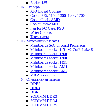
Socket 1851
02. Куллеры
AIO Liquid Cooling
Cooler 775, 1156, 1366, 1200, 1700
Cooler Intel - AMD
Cooler Intel/AMD
Fan for PC Case, PSU
Water Coolers
Термопаста
03. Материнские платы
Mainboards SoC onboard Processors
Mainboards socket 1151-v2 Coffe Lake R
Mainboards socket 1200
Mainboards socket 1700
Mainboards socket 1851
Mainboards socket AM4
Mainboards socket AM5
MB Accessories
04. Оперативная память
DDR3
DDR4
DDR5
SODIMM DDR3
SODIMM DDR4
SODIMM DDR5