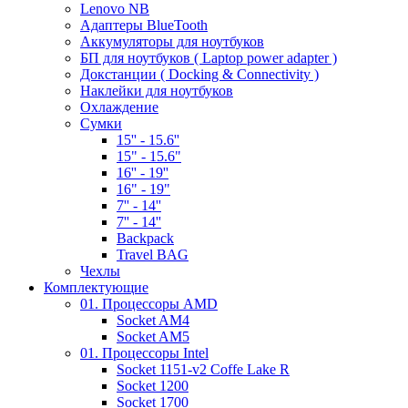
Lenovo NB
Адаптеры BlueTooth
Аккумуляторы для ноутбуков
БП для ноутбуков ( Laptop power adapter )
Докстанции ( Docking & Connectivity )
Наклейки для ноутбуков
Охлаждение
Сумки
15'' - 15.6''
15" - 15.6"
16'' - 19''
16" - 19"
7'' - 14''
7'' - 14''
Backpack
Travel BAG
Чехлы
Комплектующие
01. Процессоры AMD
Socket AM4
Socket AM5
01. Процессоры Intel
Socket 1151-v2 Coffe Lake R
Socket 1200
Socket 1700