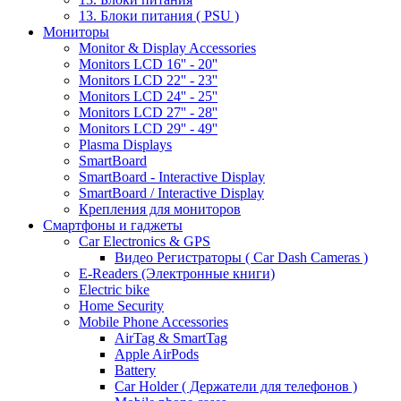
13. Блоки питания ( PSU )
Мониторы
Monitor & Display Accessories
Monitors LCD 16'' - 20''
Monitors LCD 22'' - 23''
Monitors LCD 24'' - 25''
Monitors LCD 27'' - 28''
Monitors LCD 29'' - 49''
Plasma Displays
SmartBoard
SmartBoard - Interactive Display
SmartBoard / Interactive Display
Крепления для мониторов
Смартфоны и гаджеты
Car Electronics & GPS
Видео Регистраторы ( Car Dash Cameras )
E-Readers (Электронные книги)
Electric bike
Home Security
Mobile Phone Accessories
AirTag & SmartTag
Apple AirPods
Battery
Car Holder ( Держатели для телефонов )