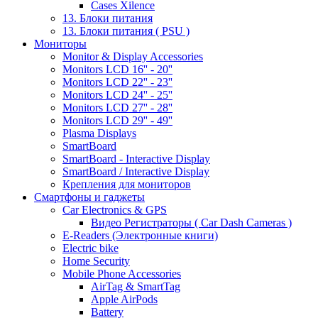
Cases Xilence
13. Блоки питания
13. Блоки питания ( PSU )
Мониторы
Monitor & Display Accessories
Monitors LCD 16'' - 20''
Monitors LCD 22'' - 23''
Monitors LCD 24'' - 25''
Monitors LCD 27'' - 28''
Monitors LCD 29'' - 49''
Plasma Displays
SmartBoard
SmartBoard - Interactive Display
SmartBoard / Interactive Display
Крепления для мониторов
Смартфоны и гаджеты
Car Electronics & GPS
Видео Регистраторы ( Car Dash Cameras )
E-Readers (Электронные книги)
Electric bike
Home Security
Mobile Phone Accessories
AirTag & SmartTag
Apple AirPods
Battery