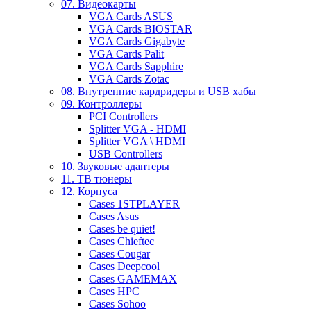
07. Видеокарты
VGA Cards ASUS
VGA Cards BIOSTAR
VGA Cards Gigabyte
VGA Cards Palit
VGA Cards Sapphire
VGA Cards Zotac
08. Внутренние кардридеры и USB хабы
09. Контроллеры
PCI Controllers
Splitter VGA - HDMI
Splitter VGA \ HDMI
USB Controllers
10. Звуковые адаптеры
11. ТВ тюнеры
12. Корпуса
Cases 1STPLAYER
Cases Asus
Cases be quiet!
Cases Chieftec
Cases Cougar
Cases Deepcool
Cases GAMEMAX
Cases HPC
Cases Sohoo