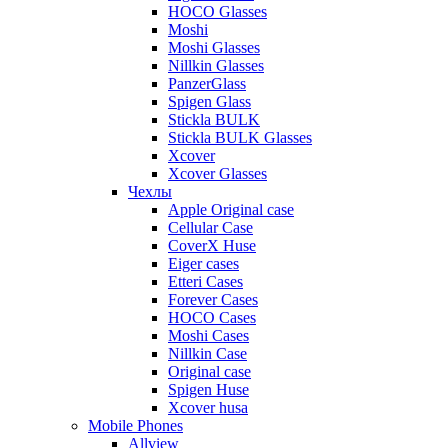
HOCO Glasses
Moshi
Moshi Glasses
Nillkin Glasses
PanzerGlass
Spigen Glass
Stickla BULK
Stickla BULK Glasses
Xcover
Xcover Glasses
Чехлы
Apple Original case
Cellular Case
CoverX Huse
Eiger cases
Etteri Cases
Forever Cases
HOCO Cases
Moshi Cases
Nillkin Case
Original case
Spigen Huse
Xcover husa
Mobile Phones
Allview