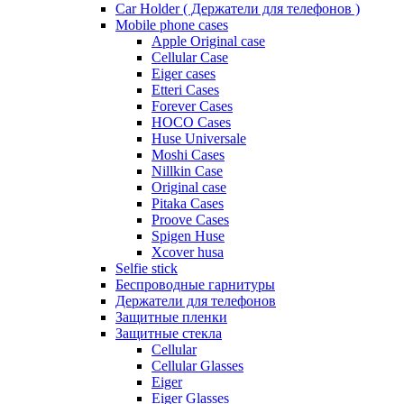
Car Holder ( Держатели для телефонов )
Mobile phone cases
Apple Original case
Cellular Case
Eiger cases
Etteri Cases
Forever Cases
HOCO Cases
Huse Universale
Moshi Cases
Nillkin Case
Original case
Pitaka Cases
Proove Cases
Spigen Huse
Xcover husa
Selfie stick
Беспроводные гарнитуры
Держатели для телефонов
Защитные пленки
Защитные стекла
Cellular
Cellular Glasses
Eiger
Eiger Glasses