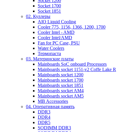
Socket 1200
Socket 1700
Socket 1851
02. Куллеры
AIO Liquid Cooling
Cooler 775, 1156, 1366, 1200, 1700
Cooler Intel - AMD
Cooler Intel/AMD
Fan for PC Case, PSU
Water Coolers
Термопаста
03. Материнские платы
Mainboards SoC onboard Processors
Mainboards socket 1151-v2 Coffe Lake R
Mainboards socket 1200
Mainboards socket 1700
Mainboards socket 1851
Mainboards socket AM4
Mainboards socket AM5
MB Accessories
04. Оперативная память
DDR3
DDR4
DDR5
SODIMM DDR3