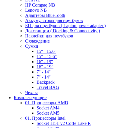
HP Compaq NB
Lenovo NB
Адаптеры BlueTooth
Аккумуляторы для ноутбуков
БП для ноутбуков ( Laptop power adapter )
Докстанции ( Docking & Connectivity )
Наклейки для ноутбуков
Охлаждение
Сумки
15'' - 15.6''
15" - 15.6"
16'' - 19''
16" - 19"
7'' - 14''
7'' - 14''
Backpack
Travel BAG
Чехлы
Комплектующие
01. Процессоры AMD
Socket AM4
Socket AM5
01. Процессоры Intel
Socket 1151-v2 Coffe Lake R