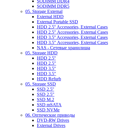
SODIMM DDR4
SODIMM DDR5
05. Storage External
External HDD
External Portable SSD
HDD 2.5'' Accessories, External Cases
HDD 2.5" Accessories, External Cases
HDD 3.5'' Accessories, External Cases
HDD 3.5" Accessories, External Cases
NAS - Сетевые хранилища
05. Storage HDD
HDD 2.5''
HDD 2.5"
HDD 3.5''
HDD 3.5"
HDD Refurb
05. Storage SSD
SSD 2.5''
SSD 2.5"
SSD M.2
SSD mSATA
SSD NVMe
06. Оптические приводы
DVD-RW Drives
External Drives