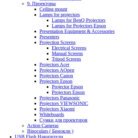
9. Проекторы
Ceiling mount
Lamps for projectors
Lamps for BenQ Projectors
Lamps for Projectors Epson
Presentation Equipment & Accessories
Presenters
Projection Screens
Electrical Screens
Manual Screens
Tripod Screens
Projectors Acer
Projectors AOpen
Projectors Canon
Projectors Epson
Projector Epson
Projectors Epson
Projectors Panasonic
Projectors VIEWSONIC
Projectors Xiaomi
Whiteboards
Сумки для проекторов
Action Cameras
Binoculars ( Бинокли )
USB Flash Накопители