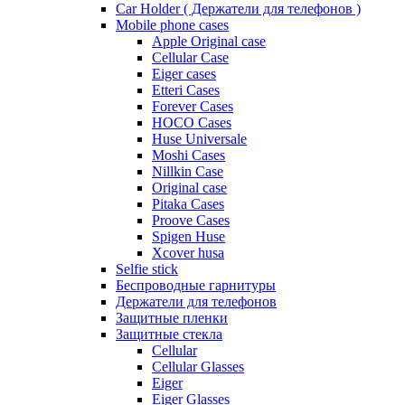
Car Holder ( Держатели для телефонов )
Mobile phone cases
Apple Original case
Cellular Case
Eiger cases
Etteri Cases
Forever Cases
HOCO Cases
Huse Universale
Moshi Cases
Nillkin Case
Original case
Pitaka Cases
Proove Cases
Spigen Huse
Xcover husa
Selfie stick
Беспроводные гарнитуры
Держатели для телефонов
Защитные пленки
Защитные стекла
Cellular
Cellular Glasses
Eiger
Eiger Glasses