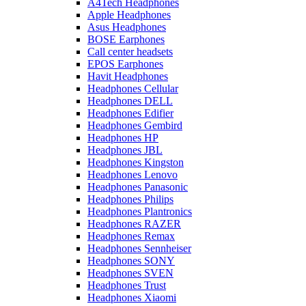
A4Tech Headphones
Apple Headphones
Asus Headphones
BOSE Earphones
Call center headsets
EPOS Earphones
Havit Headphones
Headphones Cellular
Headphones DELL
Headphones Edifier
Headphones Gembird
Headphones HP
Headphones JBL
Headphones Kingston
Headphones Lenovo
Headphones Panasonic
Headphones Philips
Headphones Plantronics
Headphones RAZER
Headphones Remax
Headphones Sennheiser
Headphones SONY
Headphones SVEN
Headphones Trust
Headphones Xiaomi