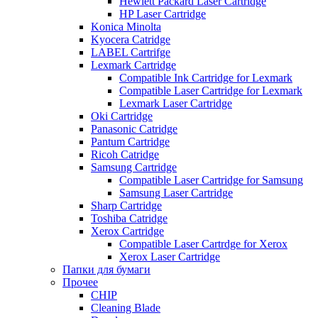
Hewlett Packard Laser Cartridge
HP Laser Cartridge
Konica Minolta
Kyocera Catridge
LABEL Cartrifge
Lexmark Cartridge
Compatible Ink Cartridge for Lexmark
Compatible Laser Cartridge for Lexmark
Lexmark Laser Cartridge
Oki Cartridge
Panasonic Catridge
Pantum Cartridge
Ricoh Catridge
Samsung Cartridge
Compatible Laser Cartridge for Samsung
Samsung Laser Cartridge
Sharp Cartridge
Toshiba Catridge
Xerox Cartridge
Compatible Laser Cartrdge for Xerox
Xerox Laser Cartridge
Папки для бумаги
Прочее
CHIP
Cleaning Blade