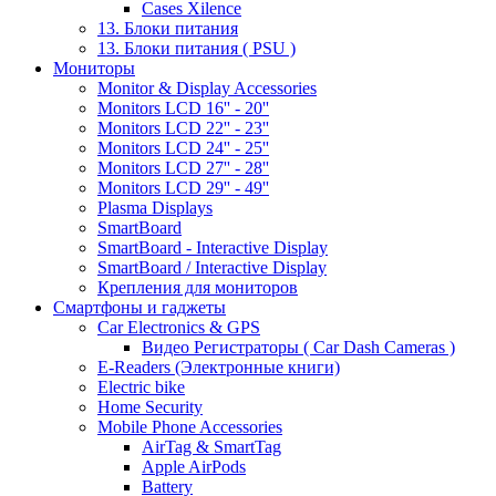
Cases Xilence
13. Блоки питания
13. Блоки питания ( PSU )
Мониторы
Monitor & Display Accessories
Monitors LCD 16'' - 20''
Monitors LCD 22'' - 23''
Monitors LCD 24'' - 25''
Monitors LCD 27'' - 28''
Monitors LCD 29'' - 49''
Plasma Displays
SmartBoard
SmartBoard - Interactive Display
SmartBoard / Interactive Display
Крепления для мониторов
Смартфоны и гаджеты
Car Electronics & GPS
Видео Регистраторы ( Car Dash Cameras )
E-Readers (Электронные книги)
Electric bike
Home Security
Mobile Phone Accessories
AirTag & SmartTag
Apple AirPods
Battery