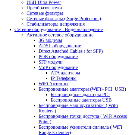
ИБП Ultra Power
Преобразователи
Сетевые фильтры
Сетевые фильтры ( Surge Protectors )
Стабилизаторы напряжения
Сетевое оборудование - Видеонаблюдение
Активное сетевое оборудование
3G модемы
ADSL оборудование
Direct Attached Cables ( for SFP)
POE оборудование
SFP модули
VoIP оборудование
ATA адаптеры
IP Телефоны
WiFi Антенны
Беспроводные адаптеры (WiFi - PCI, USB)
Беспроводные адаптеры PCI
Беспроводные адаптеры USB
Беспроводные маршрутизаторы ( WiFi
Routers )
Беспроводные точки доступа ( WiFi Access
Point )
Беспроводные усилители сигнала ( WiFi
Range Extender)