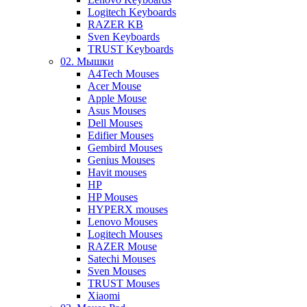
Logitech Keyboards
RAZER KB
Sven Keyboards
TRUST Keyboards
02. Мышки
A4Tech Mouses
Acer Mouse
Apple Mouse
Asus Mouses
Dell Mouses
Edifier Mouses
Gembird Mouses
Genius Mouses
Havit mouses
HP
HP Mouses
HYPERX mouses
Lenovo Mouses
Logitech Mouses
RAZER Mouse
Satechi Mouses
Sven Mouses
TRUST Mouses
Xiaomi