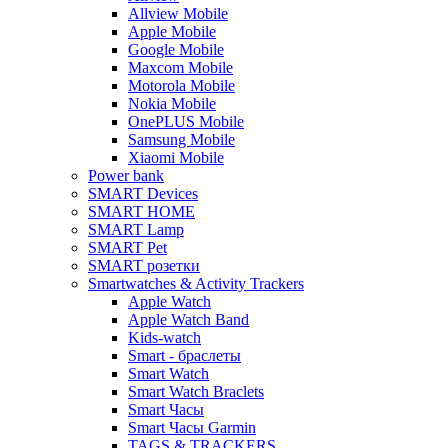
Allview Mobile
Apple Mobile
Google Mobile
Maxcom Mobile
Motorola Mobile
Nokia Mobile
OnePLUS Mobile
Samsung Mobile
Xiaomi Mobile
Power bank
SMART Devices
SMART HOME
SMART Lamp
SMART Pet
SMART розетки
Smartwatches & Activity Trackers
Apple Watch
Apple Watch Band
Kids-watch
Smart - браслеты
Smart Watch
Smart Watch Braclets
Smart Часы
Smart Часы Garmin
TAGS & TRACKERS