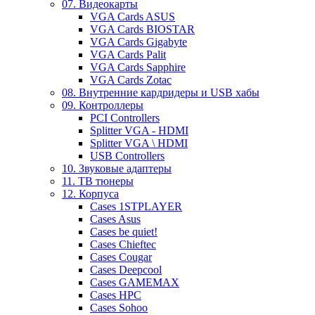
07. Видеокарты
VGA Cards ASUS
VGA Cards BIOSTAR
VGA Cards Gigabyte
VGA Cards Palit
VGA Cards Sapphire
VGA Cards Zotac
08. Внутренние кардридеры и USB хабы
09. Контроллеры
PCI Controllers
Splitter VGA - HDMI
Splitter VGA \ HDMI
USB Controllers
10. Звуковые адаптеры
11. ТВ тюнеры
12. Корпуса
Cases 1STPLAYER
Cases Asus
Cases be quiet!
Cases Chieftec
Cases Cougar
Cases Deepcool
Cases GAMEMAX
Cases HPC
Cases Sohoo