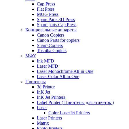
Cap Press
Flat Press
MUG Press
Spare Parts 3D Press
Spare parts Cap Press
Копировальные аппараты
Canon Copiers
Canon Parts for copiers
Sharp Copiers
Toshiba Copiers
МФУ
Ink MFD
Laser MFD
Laser Monochrome All-in-One
Laser Color All-in-One
Принтеры
3d Printer
InK Jet
InK Jet Printers
Label Printer ( Принтеры для этикеток )
Laser
Color LaserJet Printers
Laser Printers
Matrix
Photo Printers