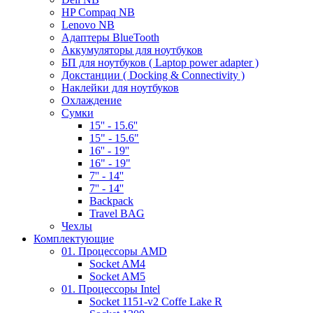
HP Compaq NB
Lenovo NB
Адаптеры BlueTooth
Аккумуляторы для ноутбуков
БП для ноутбуков ( Laptop power adapter )
Докстанции ( Docking & Connectivity )
Наклейки для ноутбуков
Охлаждение
Сумки
15'' - 15.6''
15" - 15.6"
16'' - 19''
16" - 19"
7'' - 14''
7'' - 14''
Backpack
Travel BAG
Чехлы
Комплектующие
01. Процессоры AMD
Socket AM4
Socket AM5
01. Процессоры Intel
Socket 1151-v2 Coffe Lake R