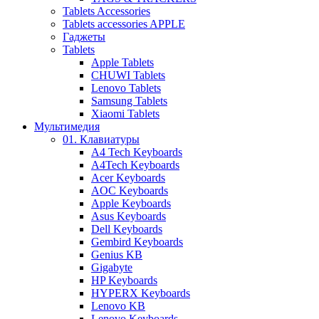
Tablets Accessories
Tablets accessories APPLE
Гаджеты
Tablets
Apple Tablets
CHUWI Tablets
Lenovo Tablets
Samsung Tablets
Xiaomi Tablets
Мультимедия
01. Клавиатуры
A4 Tech Keyboards
A4Tech Keyboards
Acer Keyboards
AOC Keyboards
Apple Keyboards
Asus Keyboards
Dell Keyboards
Gembird Keyboards
Genius KB
Gigabyte
HP Keyboards
HYPERX Keyboards
Lenovo KB
Lenovo Keyboards