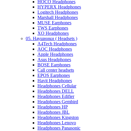
HOCO Headphones
HYPERX Headphones
Logitech Headphones
Marshall Headphones
MUSE Earphones
TWS Earphones
XO Headphones
05. Наушники ( Headsets )
A4Tech Headphones
AOC Headphones
Apple Headphones
Asus Headphones
BOSE Earphones
Call center headsets
EPOS Earphones
Havit Headphones
Headphones Cellular
Headphones DELL
Headphones Edifier
Headphones Gembird
Headphones HP
Headphones JBL
Headphones Kingston
Headphones Lenovo
Headphones Panasonic