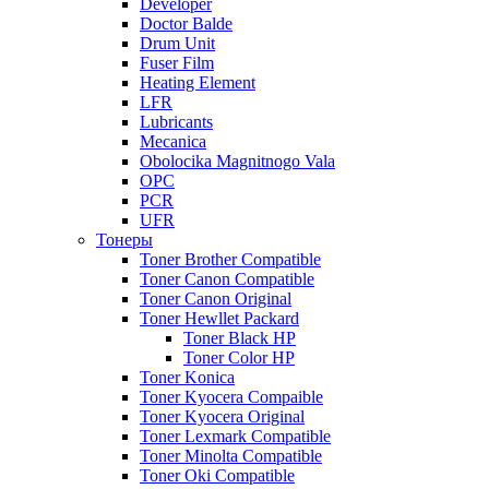
Developer
Doctor Balde
Drum Unit
Fuser Film
Heating Element
LFR
Lubricants
Mecanica
Obolocika Magnitnogo Vala
OPC
PCR
UFR
Тонеры
Toner Brother Compatible
Toner Canon Compatible
Toner Canon Original
Toner Hewllet Packard
Toner Black HP
Toner Color HP
Toner Konica
Toner Kyocera Compaible
Toner Kyocera Original
Toner Lexmark Compatible
Toner Minolta Compatible
Toner Oki Compatible