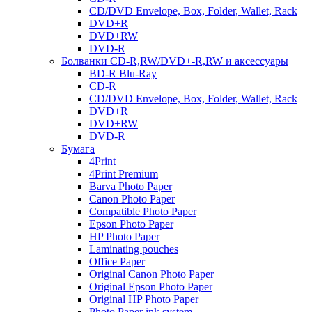
CD/DVD Envelope, Box, Folder, Wallet, Rack
DVD+R
DVD+RW
DVD-R
Болванки CD-R,RW/DVD+-R,RW и аксессуары
BD-R Blu-Ray
CD-R
CD/DVD Envelope, Box, Folder, Wallet, Rack
DVD+R
DVD+RW
DVD-R
Бумага
4Print
4Print Premium
Barva Photo Paper
Canon Photo Paper
Compatible Photo Paper
Epson Photo Paper
HP Photo Paper
Laminating pouches
Office Paper
Original Canon Photo Paper
Original Epson Photo Paper
Original HP Photo Paper
Photo Paper ink system