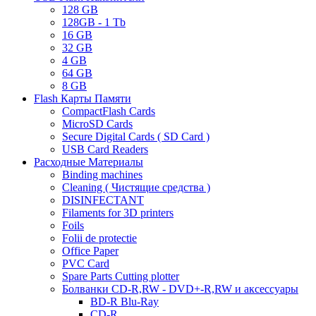
128 GB
128GB - 1 Tb
16 GB
32 GB
4 GB
64 GB
8 GB
Flash Карты Памяти
CompactFlash Cards
MicroSD Cards
Secure Digital Cards ( SD Card )
USB Card Readers
Расходные Материалы
Binding machines
Cleaning ( Чистящие средства )
DISINFECTANT
Filaments for 3D printers
Foils
Folii de protectie
Office Paper
PVC Card
Spare Parts Cutting plotter
Болванки CD-R,RW - DVD+-R,RW и аксессуары
BD-R Blu-Ray
CD-R