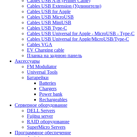
Cables USB A-B (Printer Cable)
Cables USB Extension (Удлинители)
Cables USB for Apple
Cables USB MicroUSB
Cables USB MiniUSB
Cables USB Type-C
Cables USB Universal for Apple - MicroUSB - Type-C
Cables USB Universal for Apple/MicroUSB/Type-C
Cables VGA
EV Charging cable
Планка на заднюю панель
Аксессуары
FM Moduliator
Universal Tools
Батарейки
Batteries
Chargers
Power bank
Rechargeables
Серверное оборудование
DELL Servers
Fujitsu server
RAID оборудование
SuperMicro Servers
Программное обеспечение