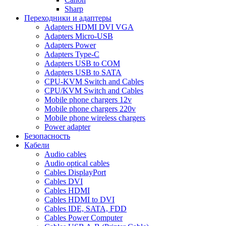
Sharp
Переходники и адаптеры
Adapters HDMI DVI VGA
Adapters Micro-USB
Adapters Power
Adapters Type-C
Adapters USB to COM
Adapters USB to SATA
CPU-KVM Switch and Cables
CPU/KVM Switch and Cables
Mobile phone chargers 12v
Mobile phone chargers 220v
Mobile phone wireless chargers
Power adapter
Безопасность
Кабели
Audio cables
Audio optical cables
Cables DisplayPort
Cables DVI
Cables HDMI
Cables HDMI to DVI
Cables IDE, SATA, FDD
Cables Power Computer