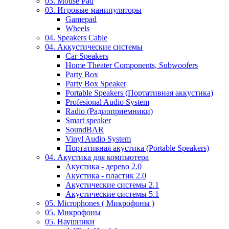
03. Mouse Pad
03. Игровые манипуляторы
Gamepad
Wheels
04. Speakers Cable
04. Аккустические системы
Car Speakers
Home Theater Components, Subwoofers
Party Box
Party Box Speaker
Portable Speakers (Портативная аккустика)
Profesional Audio System
Radio (Радиоприемники)
Smart speaker
SoundBAR
Vinyl Audio System
Портативная акустика (Portable Speakers)
04. Акустика для компьютера
Акустика - дерево 2.0
Акустика - пластик 2.0
Акустические системы 2.1
Акустические системы 5.1
05. Microphones ( Микрофоны )
05. Микрофоны
05. Наушники