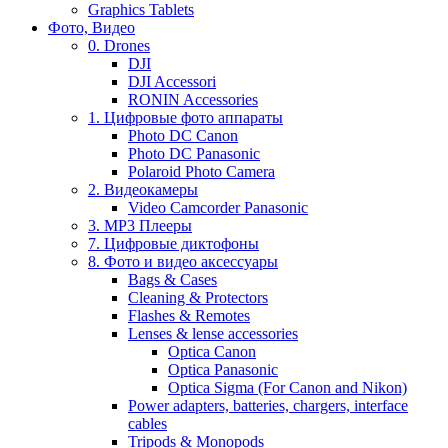
Graphics Tablets
Фото, Видео
0. Drones
DJI
DJI Accessori
RONIN Accessories
1. Цифровые фото аппараты
Photo DC Canon
Photo DC Panasonic
Polaroid Photo Camera
2. Видеокамеры
Video Camcorder Panasonic
3. MP3 Плееры
7. Цифровые диктофоны
8. Фото и видео аксессуары
Bags & Cases
Cleaning & Protectors
Flashes & Remotes
Lenses & lense accessories
Optica Canon
Optica Panasonic
Optica Sigma (For Canon and Nikon)
Power adapters, batteries, chargers, interface
cables
Tripods & Monopods