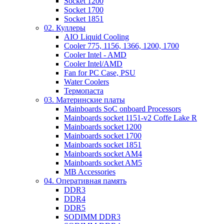
Socket 1200
Socket 1700
Socket 1851
02. Куллеры
AIO Liquid Cooling
Cooler 775, 1156, 1366, 1200, 1700
Cooler Intel - AMD
Cooler Intel/AMD
Fan for PC Case, PSU
Water Coolers
Термопаста
03. Материнские платы
Mainboards SoC onboard Processors
Mainboards socket 1151-v2 Coffe Lake R
Mainboards socket 1200
Mainboards socket 1700
Mainboards socket 1851
Mainboards socket AM4
Mainboards socket AM5
MB Accessories
04. Оперативная память
DDR3
DDR4
DDR5
SODIMM DDR3