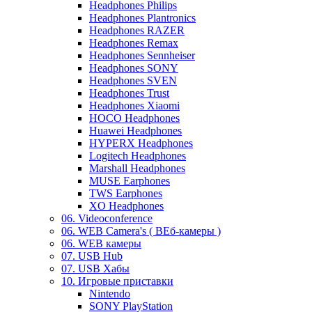
Headphones Philips
Headphones Plantronics
Headphones RAZER
Headphones Remax
Headphones Sennheiser
Headphones SONY
Headphones SVEN
Headphones Trust
Headphones Xiaomi
HOCO Headphones
Huawei Headphones
HYPERX Headphones
Logitech Headphones
Marshall Headphones
MUSE Earphones
TWS Earphones
XO Headphones
06. Videoconference
06. WEB Camera's ( ВЕб-камеры )
06. WEB камеры
07. USB Hub
07. USB Хабы
10. Игровые приставки
Nintendo
SONY PlayStation