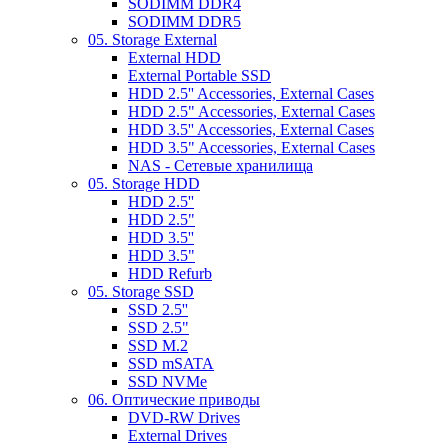
SODIMM DDR4
SODIMM DDR5
05. Storage External
External HDD
External Portable SSD
HDD 2.5'' Accessories, External Cases
HDD 2.5" Accessories, External Cases
HDD 3.5'' Accessories, External Cases
HDD 3.5" Accessories, External Cases
NAS - Сетевые хранилища
05. Storage HDD
HDD 2.5''
HDD 2.5"
HDD 3.5''
HDD 3.5"
HDD Refurb
05. Storage SSD
SSD 2.5''
SSD 2.5"
SSD M.2
SSD mSATA
SSD NVMe
06. Оптические приводы
DVD-RW Drives
External Drives