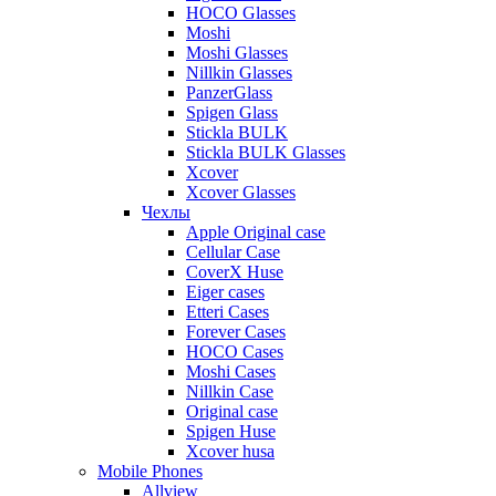
HOCO Glasses
Moshi
Moshi Glasses
Nillkin Glasses
PanzerGlass
Spigen Glass
Stickla BULK
Stickla BULK Glasses
Xcover
Xcover Glasses
Чехлы
Apple Original case
Cellular Case
CoverX Huse
Eiger cases
Etteri Cases
Forever Cases
HOCO Cases
Moshi Cases
Nillkin Case
Original case
Spigen Huse
Xcover husa
Mobile Phones
Allview