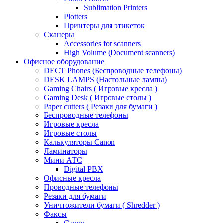
Sublimation Printers
Plotters
Принтеры для этикеток
Сканеры
Accessories for scanners
High Volume (Document scanners)
Офисное оборудование
DECT Phones (Беспроводные телефоны)
DESK LAMPS (Настольные лампы)
Gaming Chairs ( Игровые кресла )
Gaming Desk ( Игровые столы )
Paper cutters ( Резаки для бумаги )
Беспроводные телефоны
Игровые кресла
Игровые столы
Калькуляторы Canon
Ламинаторы
Мини АТС
Digital PBX
Офисные кресла
Проводные телефоны
Резаки для бумаги
Уничтожители бумаги ( Shredder )
Факсы
Canon