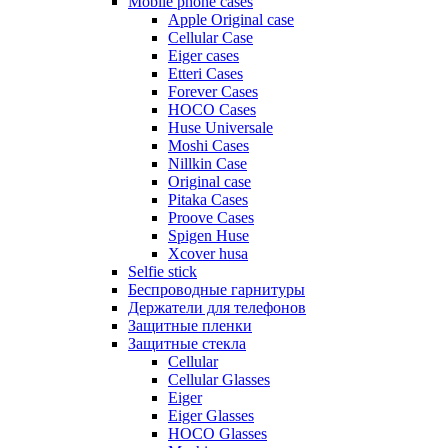
Mobile phone cases
Apple Original case
Cellular Case
Eiger cases
Etteri Cases
Forever Cases
HOCO Cases
Huse Universale
Moshi Cases
Nillkin Case
Original case
Pitaka Cases
Proove Cases
Spigen Huse
Xcover husa
Selfie stick
Беспроводные гарнитуры
Держатели для телефонов
Защитные пленки
Защитные стекла
Cellular
Cellular Glasses
Eiger
Eiger Glasses
HOCO Glasses