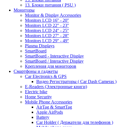
13. Блоки питания ( PSU )
Мониторы
Monitor & Display Accessories
Monitors LCD 16'' - 20''
Monitors LCD 22'' - 23''
Monitors LCD 24'' - 25''
Monitors LCD 27'' - 28''
Monitors LCD 29'' - 49''
Plasma Displays
SmartBoard
SmartBoard - Interactive Display
SmartBoard / Interactive Display
Крепления для мониторов
Смартфоны и гаджеты
Car Electronics & GPS
Видео Регистраторы ( Car Dash Cameras )
E-Readers (Электронные книги)
Electric bike
Home Security
Mobile Phone Accessories
AirTag & SmartTag
Apple AirPods
Battery
Car Holder ( Держатели для телефонов )