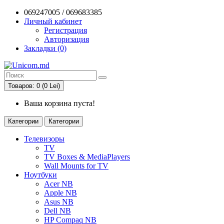
069247005 / 069683385
Личный кабинет
Регистрация
Авторизация
Закладки (0)
Товаров: 0 (0 Lei)
Ваша корзина пуста!
Категории
Категории
Телевизоры
TV
TV Boxes & MediaPlayers
Wall Mounts for TV
Ноутбуки
Acer NB
Apple NB
Asus NB
Dell NB
HP Compaq NB