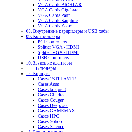
VGA Cards BIOSTAR
VGA Cards Gigabyte
VGA Cards Palit
VGA Cards Sapphire
VGA Cards Zotac
08. Внутренние кардридеры и USB хабы
09. Контроллеры
PCI Controllers
Splitter VGA - HDMI
Splitter VGA \ HDMI
USB Controllers
10. Звуковые адаптеры
11. ТВ тюнеры
12. Корпуса
Cases 1STPLAYER
Cases Asus
Cases be quiet!
Cases Chieftec
Cases Cougar
Cases Deepcool
Cases GAMEMAX
Cases HPC
Cases Sohoo
Cases Xilence
13. Блоки питания