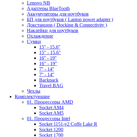
Lenovo NB
Адаптеры BlueTooth
Аккумуляторы для ноутбуков
БП для ноутбуков ( Laptop power adapter )
Докстанции ( Docking & Connectivity )
Наклейки для ноутбуков
Охлаждение
Сумки
15'' - 15.6''
15" - 15.6"
16'' - 19''
16" - 19"
7'' - 14''
7'' - 14''
Backpack
Travel BAG
Чехлы
Комплектующие
01. Процессоры AMD
Socket AM4
Socket AM5
01. Процессоры Intel
Socket 1151-v2 Coffe Lake R
Socket 1200
Socket 1700