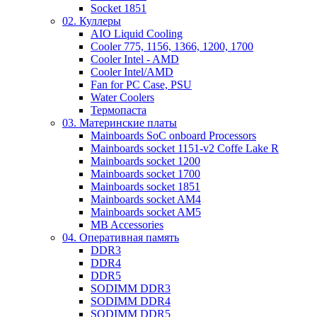
Socket 1851
02. Куллеры
AIO Liquid Cooling
Cooler 775, 1156, 1366, 1200, 1700
Cooler Intel - AMD
Cooler Intel/AMD
Fan for PC Case, PSU
Water Coolers
Термопаста
03. Материнские платы
Mainboards SoC onboard Processors
Mainboards socket 1151-v2 Coffe Lake R
Mainboards socket 1200
Mainboards socket 1700
Mainboards socket 1851
Mainboards socket AM4
Mainboards socket AM5
MB Accessories
04. Оперативная память
DDR3
DDR4
DDR5
SODIMM DDR3
SODIMM DDR4
SODIMM DDR5