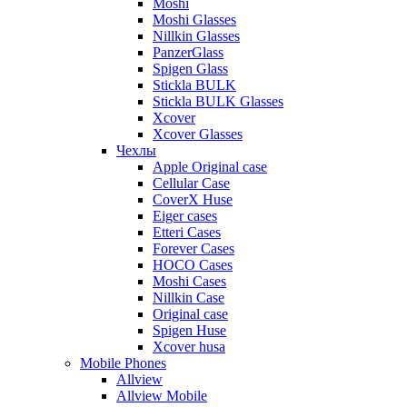
Moshi
Moshi Glasses
Nillkin Glasses
PanzerGlass
Spigen Glass
Stickla BULK
Stickla BULK Glasses
Xcover
Xcover Glasses
Чехлы
Apple Original case
Cellular Case
CoverX Huse
Eiger cases
Etteri Cases
Forever Cases
HOCO Cases
Moshi Cases
Nillkin Case
Original case
Spigen Huse
Xcover husa
Mobile Phones
Allview
Allview Mobile