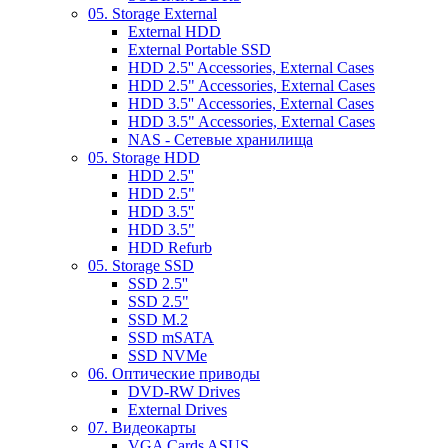
05. Storage External
External HDD
External Portable SSD
HDD 2.5'' Accessories, External Cases
HDD 2.5" Accessories, External Cases
HDD 3.5'' Accessories, External Cases
HDD 3.5" Accessories, External Cases
NAS - Сетевые хранилища
05. Storage HDD
HDD 2.5''
HDD 2.5"
HDD 3.5''
HDD 3.5"
HDD Refurb
05. Storage SSD
SSD 2.5''
SSD 2.5"
SSD M.2
SSD mSATA
SSD NVMe
06. Оптические приводы
DVD-RW Drives
External Drives
07. Видеокарты
VGA Cards ASUS