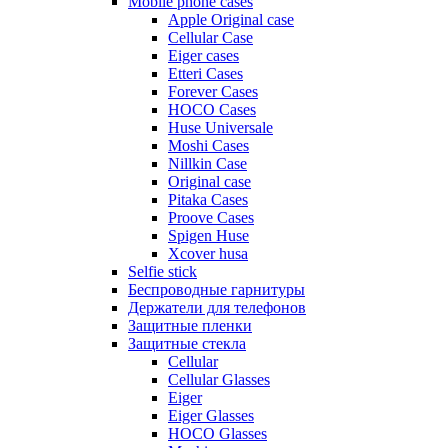
Mobile phone cases
Apple Original case
Cellular Case
Eiger cases
Etteri Cases
Forever Cases
HOCO Cases
Huse Universale
Moshi Cases
Nillkin Case
Original case
Pitaka Cases
Proove Cases
Spigen Huse
Xcover husa
Selfie stick
Беспроводные гарнитуры
Держатели для телефонов
Защитные пленки
Защитные стекла
Cellular
Cellular Glasses
Eiger
Eiger Glasses
HOCO Glasses