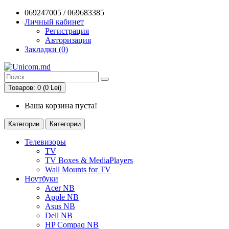
069247005 / 069683385
Личный кабинет
Регистрация
Авторизация
Закладки (0)
Товаров: 0 (0 Lei)
Ваша корзина пуста!
Категории
Категории
Телевизоры
TV
TV Boxes & MediaPlayers
Wall Mounts for TV
Ноутбуки
Acer NB
Apple NB
Asus NB
Dell NB
HP Compaq NB