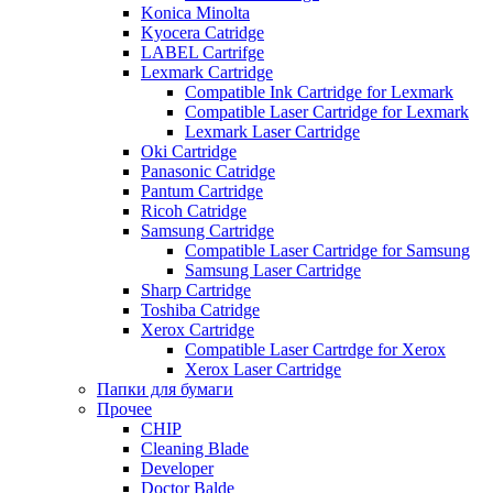
Konica Minolta
Kyocera Catridge
LABEL Cartrifge
Lexmark Cartridge
Compatible Ink Cartridge for Lexmark
Compatible Laser Cartridge for Lexmark
Lexmark Laser Cartridge
Oki Cartridge
Panasonic Catridge
Pantum Cartridge
Ricoh Catridge
Samsung Cartridge
Compatible Laser Cartridge for Samsung
Samsung Laser Cartridge
Sharp Cartridge
Toshiba Catridge
Xerox Cartridge
Compatible Laser Cartrdge for Xerox
Xerox Laser Cartridge
Папки для бумаги
Прочее
CHIP
Cleaning Blade
Developer
Doctor Balde