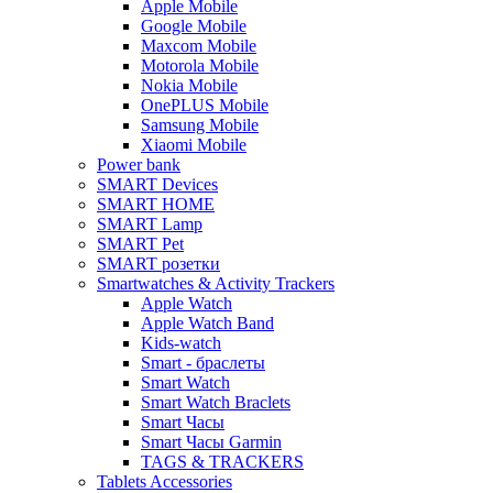
Apple Mobile
Google Mobile
Maxcom Mobile
Motorola Mobile
Nokia Mobile
OnePLUS Mobile
Samsung Mobile
Xiaomi Mobile
Power bank
SMART Devices
SMART HOME
SMART Lamp
SMART Pet
SMART розетки
Smartwatches & Activity Trackers
Apple Watch
Apple Watch Band
Kids-watch
Smart - браслеты
Smart Watch
Smart Watch Braclets
Smart Часы
Smart Часы Garmin
TAGS & TRACKERS
Tablets Accessories