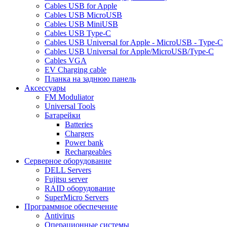
Cables USB for Apple
Cables USB MicroUSB
Cables USB MiniUSB
Cables USB Type-C
Cables USB Universal for Apple - MicroUSB - Type-C
Cables USB Universal for Apple/MicroUSB/Type-C
Cables VGA
EV Charging cable
Планка на заднюю панель
Аксессуары
FM Moduliator
Universal Tools
Батарейки
Batteries
Chargers
Power bank
Rechargeables
Серверное оборудование
DELL Servers
Fujitsu server
RAID оборудование
SuperMicro Servers
Программное обеспечение
Antivirus
Операционные системы