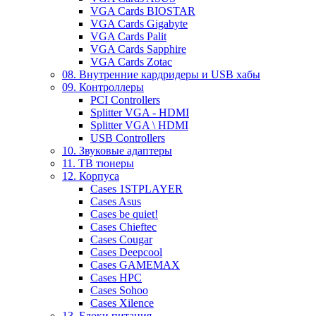
VGA Cards BIOSTAR
VGA Cards Gigabyte
VGA Cards Palit
VGA Cards Sapphire
VGA Cards Zotac
08. Внутренние кардридеры и USB хабы
09. Контроллеры
PCI Controllers
Splitter VGA - HDMI
Splitter VGA \ HDMI
USB Controllers
10. Звуковые адаптеры
11. ТВ тюнеры
12. Корпуса
Cases 1STPLAYER
Cases Asus
Cases be quiet!
Cases Chieftec
Cases Cougar
Cases Deepcool
Cases GAMEMAX
Cases HPC
Cases Sohoo
Cases Xilence
13. Блоки питания