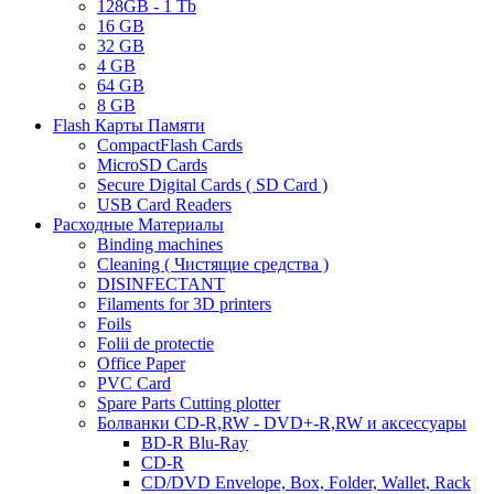
128GB - 1 Tb
16 GB
32 GB
4 GB
64 GB
8 GB
Flash Карты Памяти
CompactFlash Cards
MicroSD Cards
Secure Digital Cards ( SD Card )
USB Card Readers
Расходные Материалы
Binding machines
Cleaning ( Чистящие средства )
DISINFECTANT
Filaments for 3D printers
Foils
Folii de protectie
Office Paper
PVC Card
Spare Parts Cutting plotter
Болванки CD-R,RW - DVD+-R,RW и аксессуары
BD-R Blu-Ray
CD-R
CD/DVD Envelope, Box, Folder, Wallet, Rack