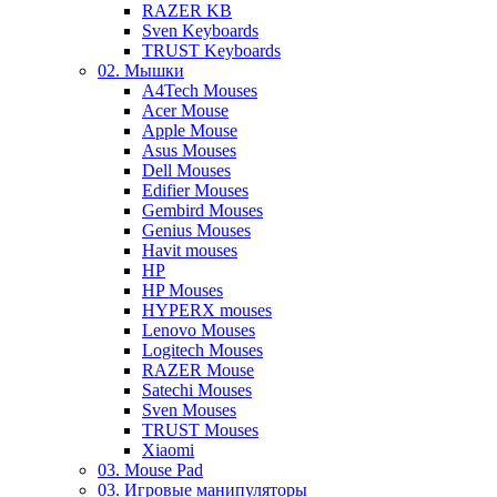
RAZER KB
Sven Keyboards
TRUST Keyboards
02. Мышки
A4Tech Mouses
Acer Mouse
Apple Mouse
Asus Mouses
Dell Mouses
Edifier Mouses
Gembird Mouses
Genius Mouses
Havit mouses
HP
HP Mouses
HYPERX mouses
Lenovo Mouses
Logitech Mouses
RAZER Mouse
Satechi Mouses
Sven Mouses
TRUST Mouses
Xiaomi
03. Mouse Pad
03. Игровые манипуляторы