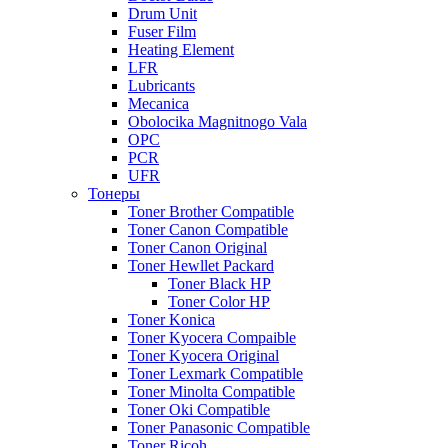
Drum Unit
Fuser Film
Heating Element
LFR
Lubricants
Mecanica
Obolocika Magnitnogo Vala
OPC
PCR
UFR
Тонеры
Toner Brother Compatible
Toner Canon Compatible
Toner Canon Original
Toner Hewllet Packard
Toner Black HP
Toner Color HP
Toner Konica
Toner Kyocera Compaible
Toner Kyocera Original
Toner Lexmark Compatible
Toner Minolta Compatible
Toner Oki Compatible
Toner Panasonic Compatible
Toner Ricoh