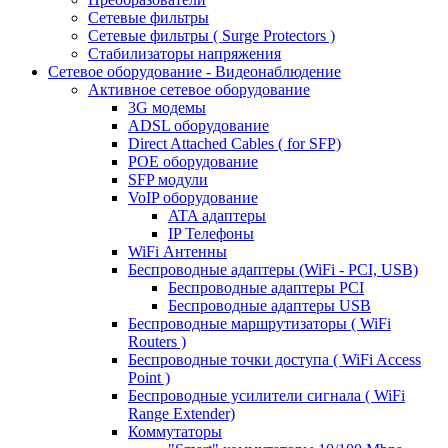
Сетевые фильтры
Сетевые фильтры ( Surge Protectors )
Стабилизаторы напряжения
Сетевое оборудование - Видеонаблюдение
Активное сетевое оборудование
3G модемы
ADSL оборудование
Direct Attached Cables ( for SFP)
POE оборудование
SFP модули
VoIP оборудование
ATA адаптеры
IP Телефоны
WiFi Антенны
Беспроводные адаптеры (WiFi - PCI, USB)
Беспроводные адаптеры PCI
Беспроводные адаптеры USB
Беспроводные маршрутизаторы ( WiFi
Routers )
Беспроводные точки доступа ( WiFi Access
Point )
Беспроводные усилители сигнала ( WiFi
Range Extender)
Коммутаторы