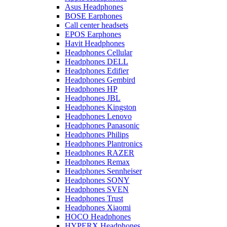
Asus Headphones
BOSE Earphones
Call center headsets
EPOS Earphones
Havit Headphones
Headphones Cellular
Headphones DELL
Headphones Edifier
Headphones Gembird
Headphones HP
Headphones JBL
Headphones Kingston
Headphones Lenovo
Headphones Panasonic
Headphones Philips
Headphones Plantronics
Headphones RAZER
Headphones Remax
Headphones Sennheiser
Headphones SONY
Headphones SVEN
Headphones Trust
Headphones Xiaomi
HOCO Headphones
HYPERX Headphones