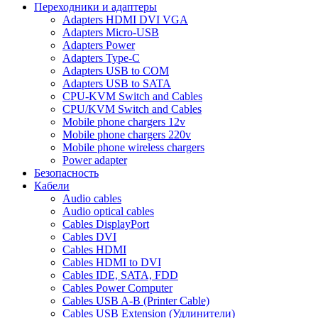
Переходники и адаптеры
Adapters HDMI DVI VGA
Adapters Micro-USB
Adapters Power
Adapters Type-C
Adapters USB to COM
Adapters USB to SATA
CPU-KVM Switch and Cables
CPU/KVM Switch and Cables
Mobile phone chargers 12v
Mobile phone chargers 220v
Mobile phone wireless chargers
Power adapter
Безопасность
Кабели
Audio cables
Audio optical cables
Cables DisplayPort
Cables DVI
Cables HDMI
Cables HDMI to DVI
Cables IDE, SATA, FDD
Cables Power Computer
Cables USB A-B (Printer Cable)
Cables USB Extension (Удлинители)