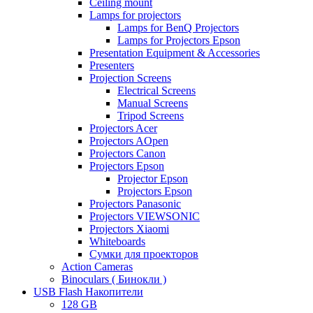
Ceiling mount
Lamps for projectors
Lamps for BenQ Projectors
Lamps for Projectors Epson
Presentation Equipment & Accessories
Presenters
Projection Screens
Electrical Screens
Manual Screens
Tripod Screens
Projectors Acer
Projectors AOpen
Projectors Canon
Projectors Epson
Projector Epson
Projectors Epson
Projectors Panasonic
Projectors VIEWSONIC
Projectors Xiaomi
Whiteboards
Сумки для проекторов
Action Cameras
Binoculars ( Бинокли )
USB Flash Накопители
128 GB