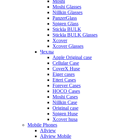
Moshi
Moshi Glasses
Nillkin Glasses
PanzerGlass
Spigen Glass
Stickla BULK
Stickla BULK Glasses
Xcover
Xcover Glasses
Чехлы
Apple Original case
Cellular Case
CoverX Huse
Eiger cases
Etteri Cases
Forever Cases
HOCO Cases
Moshi Cases
Nillkin Case
Original case
Spigen Huse
Xcover husa
Mobile Phones
Allview
Allview Mobile