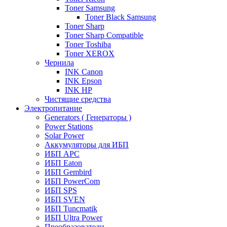
Toner Samsung
Toner Black Samsung
Toner Sharp
Toner Sharp Compatible
Toner Toshiba
Toner XEROX
Чернила
INK Canon
INK Epson
INK HP
Чистящие средства
Электропитание
Generators ( Генераторы )
Power Stations
Solar Power
Аккумуляторы для ИБП
ИБП APC
ИБП Eaton
ИБП Gembird
ИБП PowerCom
ИБП SPS
ИБП SVEN
ИБП Tuncmatik
ИБП Ultra Power
Преобразователи