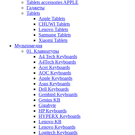
Tablets accessories APPLE
Гаджеты
Tablets
Apple Tablets
CHUWI Tablets
Lenovo Tablets
Samsung Tablets
Xiaomi Tablets
Мультимедия
01. Клавиатуры
A4 Tech Keyboards
A4Tech Keyboards
Acer Keyboards
AOC Keyboards
Apple Keyboards
Asus Keyboards
Dell Keyboards
Gembird Keyboards
Genius KB
Gigabyte
HP Keyboards
HYPERX Keyboards
Lenovo KB
Lenovo Keyboards
Logitech Keyboards