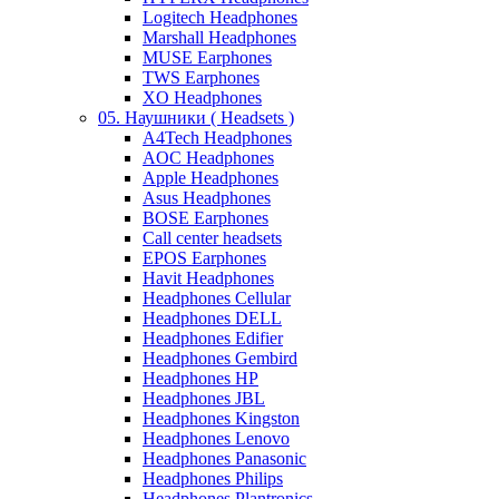
Logitech Headphones
Marshall Headphones
MUSE Earphones
TWS Earphones
XO Headphones
05. Наушники ( Headsets )
A4Tech Headphones
AOC Headphones
Apple Headphones
Asus Headphones
BOSE Earphones
Call center headsets
EPOS Earphones
Havit Headphones
Headphones Cellular
Headphones DELL
Headphones Edifier
Headphones Gembird
Headphones HP
Headphones JBL
Headphones Kingston
Headphones Lenovo
Headphones Panasonic
Headphones Philips
Headphones Plantronics