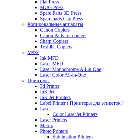
Flat Press
MUG Press
Spare Parts 3D Press
Spare parts Cap Press
Копировальные аппараты
Canon Copiers
Canon Parts for copiers
Sharp Copiers
Toshiba Copiers
МФУ
Ink MFD
Laser MFD
Laser Monochrome All-in-One
Laser Color All-in-One
Принтеры
3d Printer
InK Jet
InK Jet Printers
Label Printer ( Принтеры для этикеток )
Laser
Color LaserJet Printers
Laser Printers
Matrix
Photo Printers
Sublimation Printers