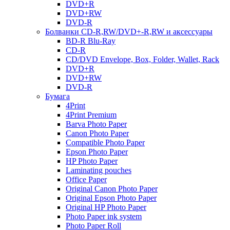
DVD+R
DVD+RW
DVD-R
Болванки CD-R,RW/DVD+-R,RW и аксессуары
BD-R Blu-Ray
CD-R
CD/DVD Envelope, Box, Folder, Wallet, Rack
DVD+R
DVD+RW
DVD-R
Бумага
4Print
4Print Premium
Barva Photo Paper
Canon Photo Paper
Compatible Photo Paper
Epson Photo Paper
HP Photo Paper
Laminating pouches
Office Paper
Original Canon Photo Paper
Original Epson Photo Paper
Original HP Photo Paper
Photo Paper ink system
Photo Paper Roll