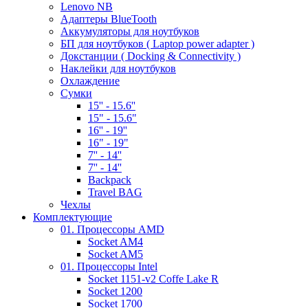
Lenovo NB
Адаптеры BlueTooth
Аккумуляторы для ноутбуков
БП для ноутбуков ( Laptop power adapter )
Докстанции ( Docking & Connectivity )
Наклейки для ноутбуков
Охлаждение
Сумки
15'' - 15.6''
15" - 15.6"
16'' - 19''
16" - 19"
7'' - 14''
7'' - 14''
Backpack
Travel BAG
Чехлы
Комплектующие
01. Процессоры AMD
Socket AM4
Socket AM5
01. Процессоры Intel
Socket 1151-v2 Coffe Lake R
Socket 1200
Socket 1700