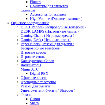
Plotters
Принтеры для этикеток
Сканеры
Accessories for scanners
High Volume (Document scanners)
Офисное оборудование
DECT Phones (Беспроводные телефоны)
DESK LAMPS (Настольные лампы)
Gaming Chairs ( Игровые кресла )
Gaming Desk ( Игровые столы )
Paper cutters ( Резаки для бумаги )
Беспроводные телефоны
Игровые кресла
Игровые столы
Калькуляторы Canon
Ламинаторы
Мини АТС
Digital PBX
Офисные кресла
Проводные телефоны
Резаки для бумаги
Уничтожители бумаги ( Shredder )
Факсы
Canon
Sharp