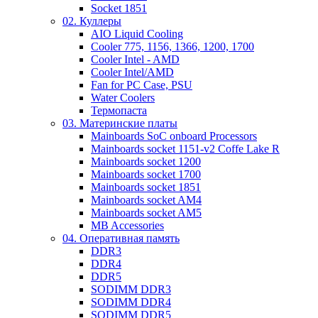
Socket 1851
02. Куллеры
AIO Liquid Cooling
Cooler 775, 1156, 1366, 1200, 1700
Cooler Intel - AMD
Cooler Intel/AMD
Fan for PC Case, PSU
Water Coolers
Термопаста
03. Материнские платы
Mainboards SoC onboard Processors
Mainboards socket 1151-v2 Coffe Lake R
Mainboards socket 1200
Mainboards socket 1700
Mainboards socket 1851
Mainboards socket AM4
Mainboards socket AM5
MB Accessories
04. Оперативная память
DDR3
DDR4
DDR5
SODIMM DDR3
SODIMM DDR4
SODIMM DDR5