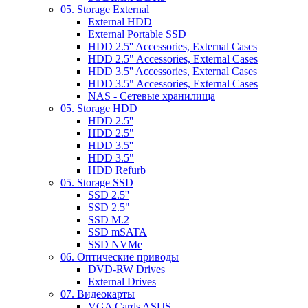
05. Storage External
External HDD
External Portable SSD
HDD 2.5'' Accessories, External Cases
HDD 2.5" Accessories, External Cases
HDD 3.5'' Accessories, External Cases
HDD 3.5" Accessories, External Cases
NAS - Сетевые хранилища
05. Storage HDD
HDD 2.5''
HDD 2.5"
HDD 3.5''
HDD 3.5"
HDD Refurb
05. Storage SSD
SSD 2.5''
SSD 2.5"
SSD M.2
SSD mSATA
SSD NVMe
06. Оптические приводы
DVD-RW Drives
External Drives
07. Видеокарты
VGA Cards ASUS