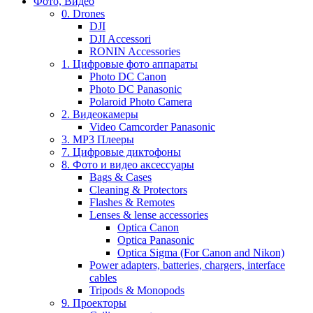
Фото, Видео
0. Drones
DJI
DJI Accessori
RONIN Accessories
1. Цифровые фото аппараты
Photo DC Canon
Photo DC Panasonic
Polaroid Photo Camera
2. Видеокамеры
Video Camcorder Panasonic
3. MP3 Плееры
7. Цифровые диктофоны
8. Фото и видео аксессуары
Bags & Cases
Cleaning & Protectors
Flashes & Remotes
Lenses & lense accessories
Optica Canon
Optica Panasonic
Optica Sigma (For Canon and Nikon)
Power adapters, batteries, chargers, interface
cables
Tripods & Monopods
9. Проекторы