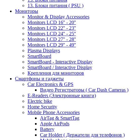
13. Блоки питания ( PSU )
Мониторы
Monitor & Display Accessories
Monitors LCD 16'' - 20''
Monitors LCD 22'' - 23''
Monitors LCD 24'' - 25''
Monitors LCD 27'' - 28''
Monitors LCD 29'' - 49''
Plasma Displays
SmartBoard
SmartBoard - Interactive Display
SmartBoard / Interactive Display
Крепления для мониторов
Смартфоны и гаджеты
Car Electronics & GPS
Видео Регистраторы ( Car Dash Cameras )
E-Readers (Электронные книги)
Electric bike
Home Security
Mobile Phone Accessories
AirTag & SmartTag
Apple AirPods
Battery
Car Holder ( Держатели для телефонов )