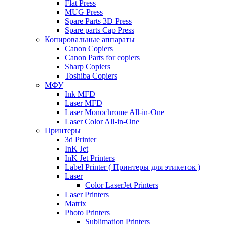
Flat Press
MUG Press
Spare Parts 3D Press
Spare parts Cap Press
Копировальные аппараты
Canon Copiers
Canon Parts for copiers
Sharp Copiers
Toshiba Copiers
МФУ
Ink MFD
Laser MFD
Laser Monochrome All-in-One
Laser Color All-in-One
Принтеры
3d Printer
InK Jet
InK Jet Printers
Label Printer ( Принтеры для этикеток )
Laser
Color LaserJet Printers
Laser Printers
Matrix
Photo Printers
Sublimation Printers