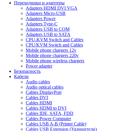
Переходники и адаптеры
Adapters HDMI DVI VGA
Adapters Micro-USB
Adapters Power
Adapters Type-C
Adapters USB to COM
Adapters USB to SATA
CPU-KVM Switch and Cables
CPU/KVM Switch and Cables
Mobile phone chargers 12v
Mobile phone chargers 220v
Mobile phone wireless chargers
Power adapter
Безопасность
Кабели
Audio cables
Audio optical cables
Cables DisplayPort
Cables DVI
Cables HDMI
Cables HDMI to DVI
Cables IDE, SATA, FDD
Cables Power Computer
Cables USB A-B (Printer Cable)
Cables USB Extension (Удлинители)