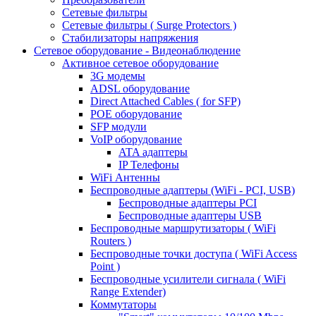
Сетевые фильтры
Сетевые фильтры ( Surge Protectors )
Стабилизаторы напряжения
Сетевое оборудование - Видеонаблюдение
Активное сетевое оборудование
3G модемы
ADSL оборудование
Direct Attached Cables ( for SFP)
POE оборудование
SFP модули
VoIP оборудование
ATA адаптеры
IP Телефоны
WiFi Антенны
Беспроводные адаптеры (WiFi - PCI, USB)
Беспроводные адаптеры PCI
Беспроводные адаптеры USB
Беспроводные маршрутизаторы ( WiFi
Routers )
Беспроводные точки доступа ( WiFi Access
Point )
Беспроводные усилители сигнала ( WiFi
Range Extender)
Коммутаторы