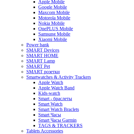
Apple Mobile
Google Mobile
Maxcom Mobile
Motorola Mobile
Nokia Mobile
OnePLUS Mobile
Samsung Mobile
Xiaomi Mobile
Power bank
SMART Devices
SMART HOME
SMART Lamp
SMART Pet
SMART розетки
Smartwatches & Activity Trackers
Apple Watch
Apple Watch Band
Kids-watch
Smart - браслеты
Smart Watch
Smart Watch Braclets
Smart Часы
Smart Часы Garmin
TAGS & TRACKERS
Tablets Accessories