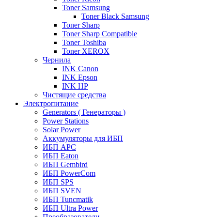
Toner Samsung
Toner Black Samsung
Toner Sharp
Toner Sharp Compatible
Toner Toshiba
Toner XEROX
Чернила
INK Canon
INK Epson
INK HP
Чистящие средства
Электропитание
Generators ( Генераторы )
Power Stations
Solar Power
Аккумуляторы для ИБП
ИБП APC
ИБП Eaton
ИБП Gembird
ИБП PowerCom
ИБП SPS
ИБП SVEN
ИБП Tuncmatik
ИБП Ultra Power
Преобразователи