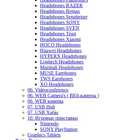
Headphones RAZER
Headphones Remax
Headphones Sennheiser
Headphones SONY
Headphones SVEN
Headphones Trust
Headphones Xiaomi
HOCO Headphones
Huawei Headphones
HYPERX Headphones
Logitech Headphones
Marshall Headphones
MUSE Earphones
TWS Earphones
XO Headphones
06. Videoconference
06. WEB Camera's ( ВЕб-камеры )
06. WEB камеры
07. USB Hub
07. USB Хабы
10. Игровые приставки
Nintendo
SONY PlayStation
Graphics Tablets