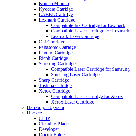
Konica Minolta
Kyocera Catridge
LABEL Cartrifge
Lexmark Cartridge
Compatible Ink Cartridge for Lexmark
Compatible Laser Cartridge for Lexmark
Lexmark Laser Cartridge
Oki Cartridge
Panasonic Catridge
Pantum Cartridge
Ricoh Catridge
Samsung Cartridge
Compatible Laser Cartridge for Samsung
Samsung Laser Cartridge
Sharp Cartridge
Toshiba Catridge
Xerox Cartridge
Compatible Laser Cartrdge for Xerox
Xerox Laser Cartridge
Папки для бумаги
Прочее
CHIP
Cleaning Blade
Developer
Doctor Balde