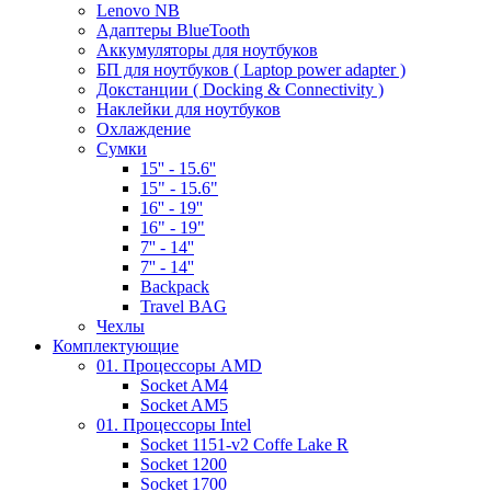
Lenovo NB
Адаптеры BlueTooth
Аккумуляторы для ноутбуков
БП для ноутбуков ( Laptop power adapter )
Докстанции ( Docking & Connectivity )
Наклейки для ноутбуков
Охлаждение
Сумки
15'' - 15.6''
15" - 15.6"
16'' - 19''
16" - 19"
7'' - 14''
7'' - 14''
Backpack
Travel BAG
Чехлы
Комплектующие
01. Процессоры AMD
Socket AM4
Socket AM5
01. Процессоры Intel
Socket 1151-v2 Coffe Lake R
Socket 1200
Socket 1700