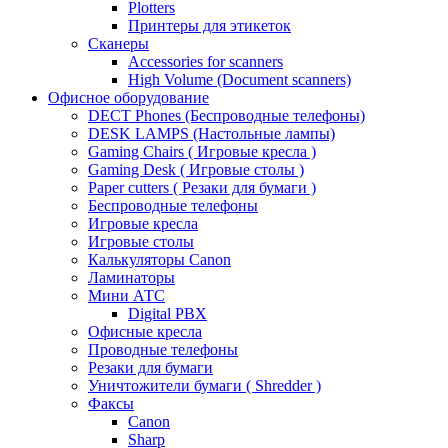
Plotters
Принтеры для этикеток
Сканеры
Accessories for scanners
High Volume (Document scanners)
Офисное оборудование
DECT Phones (Беспроводные телефоны)
DESK LAMPS (Настольные лампы)
Gaming Chairs ( Игровые кресла )
Gaming Desk ( Игровые столы )
Paper cutters ( Резаки для бумаги )
Беспроводные телефоны
Игровые кресла
Игровые столы
Калькуляторы Canon
Ламинаторы
Мини АТС
Digital PBX
Офисные кресла
Проводные телефоны
Резаки для бумаги
Уничтожители бумаги ( Shredder )
Факсы
Canon
Sharp