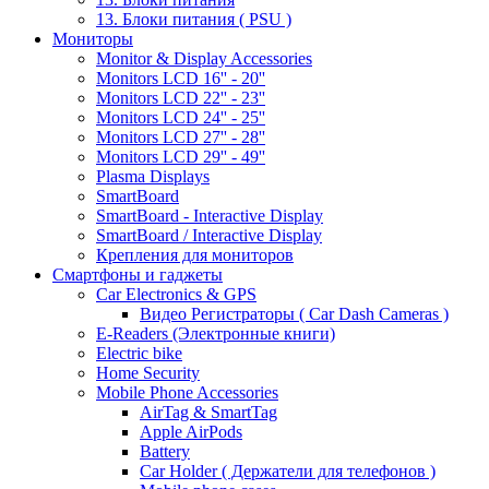
13. Блоки питания ( PSU )
Мониторы
Monitor & Display Accessories
Monitors LCD 16'' - 20''
Monitors LCD 22'' - 23''
Monitors LCD 24'' - 25''
Monitors LCD 27'' - 28''
Monitors LCD 29'' - 49''
Plasma Displays
SmartBoard
SmartBoard - Interactive Display
SmartBoard / Interactive Display
Крепления для мониторов
Смартфоны и гаджеты
Car Electronics & GPS
Видео Регистраторы ( Car Dash Cameras )
E-Readers (Электронные книги)
Electric bike
Home Security
Mobile Phone Accessories
AirTag & SmartTag
Apple AirPods
Battery
Car Holder ( Держатели для телефонов )