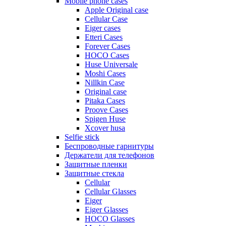
Mobile phone cases
Apple Original case
Cellular Case
Eiger cases
Etteri Cases
Forever Cases
HOCO Cases
Huse Universale
Moshi Cases
Nillkin Case
Original case
Pitaka Cases
Proove Cases
Spigen Huse
Xcover husa
Selfie stick
Беспроводные гарнитуры
Держатели для телефонов
Защитные пленки
Защитные стекла
Cellular
Cellular Glasses
Eiger
Eiger Glasses
HOCO Glasses