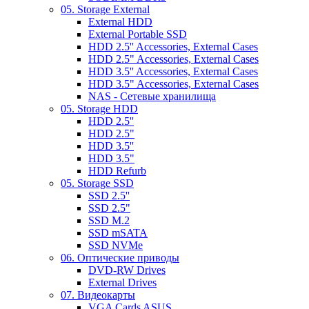
05. Storage External
External HDD
External Portable SSD
HDD 2.5'' Accessories, External Cases
HDD 2.5" Accessories, External Cases
HDD 3.5'' Accessories, External Cases
HDD 3.5" Accessories, External Cases
NAS - Сетевые хранилища
05. Storage HDD
HDD 2.5''
HDD 2.5"
HDD 3.5''
HDD 3.5"
HDD Refurb
05. Storage SSD
SSD 2.5''
SSD 2.5"
SSD M.2
SSD mSATA
SSD NVMe
06. Оптические приводы
DVD-RW Drives
External Drives
07. Видеокарты
VGA Cards ASUS