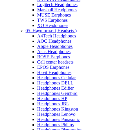
Logitech Headphones
Marshall Headphones
MUSE Earphones
TWS Earphones
XO Headphones
05. Наушники ( Headsets )
A4Tech Headphones
AOC Headphones
Apple Headphones
Asus Headphones
BOSE Earphones
Call center headsets
EPOS Earphones
Havit Headphones
Headphones Cellular
Headphones DELL
Headphones Edifier
Headphones Gembird
Headphones HP
Headphones JBL
Headphones Kingston
Headphones Lenovo
Headphones Panasonic
Headphones Philips
Headphones Plantronics