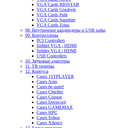
VGA Cards BIOSTAR
VGA Cards Gigabyte
VGA Cards Palit
VGA Cards Sapphire
VGA Cards Zotac
08. Внутренние кардридеры и USB хабы
09. Контроллеры
PCI Controllers
Splitter VGA - HDMI
Splitter VGA \ HDMI
USB Controllers
10. Звуковые адаптеры
11. ТВ тюнеры
12. Корпуса
Cases 1STPLAYER
Cases Asus
Cases be quiet!
Cases Chieftec
Cases Cougar
Cases Deepcool
Cases GAMEMAX
Cases HPC
Cases Sohoo
Cases Xilence
13. Блоки питания