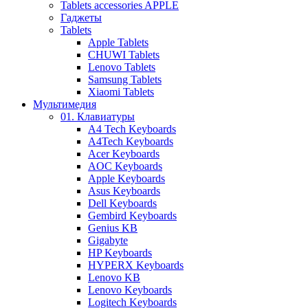
Tablets accessories APPLE
Гаджеты
Tablets
Apple Tablets
CHUWI Tablets
Lenovo Tablets
Samsung Tablets
Xiaomi Tablets
Мультимедия
01. Клавиатуры
A4 Tech Keyboards
A4Tech Keyboards
Acer Keyboards
AOC Keyboards
Apple Keyboards
Asus Keyboards
Dell Keyboards
Gembird Keyboards
Genius KB
Gigabyte
HP Keyboards
HYPERX Keyboards
Lenovo KB
Lenovo Keyboards
Logitech Keyboards