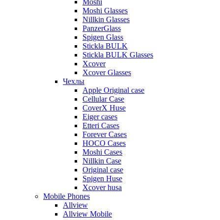
Moshi
Moshi Glasses
Nillkin Glasses
PanzerGlass
Spigen Glass
Stickla BULK
Stickla BULK Glasses
Xcover
Xcover Glasses
Чехлы
Apple Original case
Cellular Case
CoverX Huse
Eiger cases
Etteri Cases
Forever Cases
HOCO Cases
Moshi Cases
Nillkin Case
Original case
Spigen Huse
Xcover husa
Mobile Phones
Allview
Allview Mobile