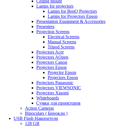
Ceiling mount
Lamps for projectors
Lamps for BenQ Projectors
Lamps for Projectors Epson
Presentation Equipment & Accessories
Presenters
Projection Screens
Electrical Screens
Manual Screens
Tripod Screens
Projectors Acer
Projectors AOpen
Projectors Canon
Projectors Epson
Projector Epson
Projectors Epson
Projectors Panasonic
Projectors VIEWSONIC
Projectors Xiaomi
Whiteboards
Сумки для проекторов
Action Cameras
Binoculars ( Бинокли )
USB Flash Накопители
128 GB