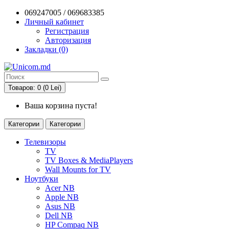
069247005 / 069683385
Личный кабинет
Регистрация
Авторизация
Закладки (0)
Товаров: 0 (0 Lei)
Ваша корзина пуста!
Категории
Категории
Телевизоры
TV
TV Boxes & MediaPlayers
Wall Mounts for TV
Ноутбуки
Acer NB
Apple NB
Asus NB
Dell NB
HP Compaq NB