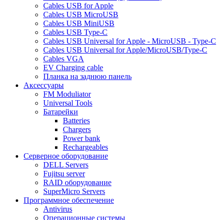
Cables USB for Apple
Cables USB MicroUSB
Cables USB MiniUSB
Cables USB Type-C
Cables USB Universal for Apple - MicroUSB - Type-C
Cables USB Universal for Apple/MicroUSB/Type-C
Cables VGA
EV Charging cable
Планка на заднюю панель
Аксессуары
FM Moduliator
Universal Tools
Батарейки
Batteries
Chargers
Power bank
Rechargeables
Серверное оборудование
DELL Servers
Fujitsu server
RAID оборудование
SuperMicro Servers
Программное обеспечение
Antivirus
Операционные системы