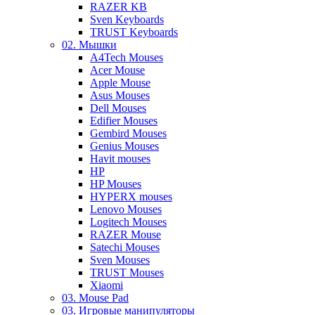
RAZER KB
Sven Keyboards
TRUST Keyboards
02. Мышки
A4Tech Mouses
Acer Mouse
Apple Mouse
Asus Mouses
Dell Mouses
Edifier Mouses
Gembird Mouses
Genius Mouses
Havit mouses
HP
HP Mouses
HYPERX mouses
Lenovo Mouses
Logitech Mouses
RAZER Mouse
Satechi Mouses
Sven Mouses
TRUST Mouses
Xiaomi
03. Mouse Pad
03. Игровые манипуляторы