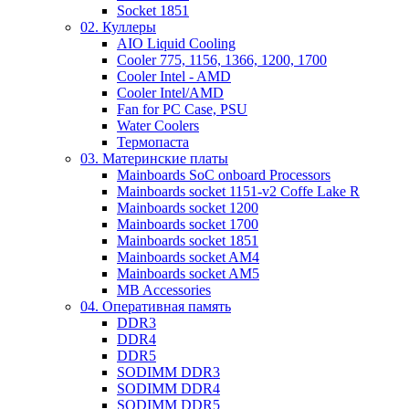
Socket 1851
02. Куллеры
AIO Liquid Cooling
Cooler 775, 1156, 1366, 1200, 1700
Cooler Intel - AMD
Cooler Intel/AMD
Fan for PC Case, PSU
Water Coolers
Термопаста
03. Материнские платы
Mainboards SoC onboard Processors
Mainboards socket 1151-v2 Coffe Lake R
Mainboards socket 1200
Mainboards socket 1700
Mainboards socket 1851
Mainboards socket AM4
Mainboards socket AM5
MB Accessories
04. Оперативная память
DDR3
DDR4
DDR5
SODIMM DDR3
SODIMM DDR4
SODIMM DDR5