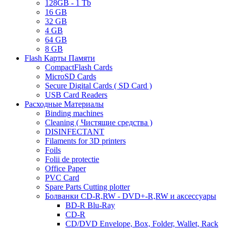
128GB - 1 Tb
16 GB
32 GB
4 GB
64 GB
8 GB
Flash Карты Памяти
CompactFlash Cards
MicroSD Cards
Secure Digital Cards ( SD Card )
USB Card Readers
Расходные Материалы
Binding machines
Cleaning ( Чистящие средства )
DISINFECTANT
Filaments for 3D printers
Foils
Folii de protectie
Office Paper
PVC Card
Spare Parts Cutting plotter
Болванки CD-R,RW - DVD+-R,RW и аксессуары
BD-R Blu-Ray
CD-R
CD/DVD Envelope, Box, Folder, Wallet, Rack