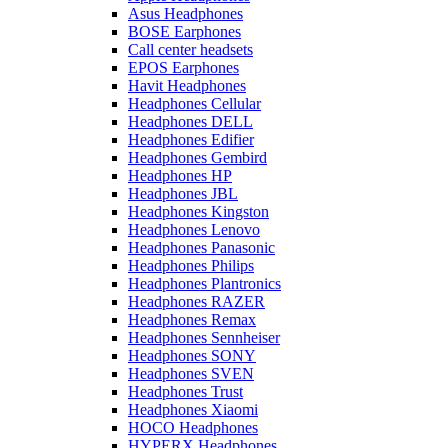
Asus Headphones
BOSE Earphones
Call center headsets
EPOS Earphones
Havit Headphones
Headphones Cellular
Headphones DELL
Headphones Edifier
Headphones Gembird
Headphones HP
Headphones JBL
Headphones Kingston
Headphones Lenovo
Headphones Panasonic
Headphones Philips
Headphones Plantronics
Headphones RAZER
Headphones Remax
Headphones Sennheiser
Headphones SONY
Headphones SVEN
Headphones Trust
Headphones Xiaomi
HOCO Headphones
HYPERX Headphones