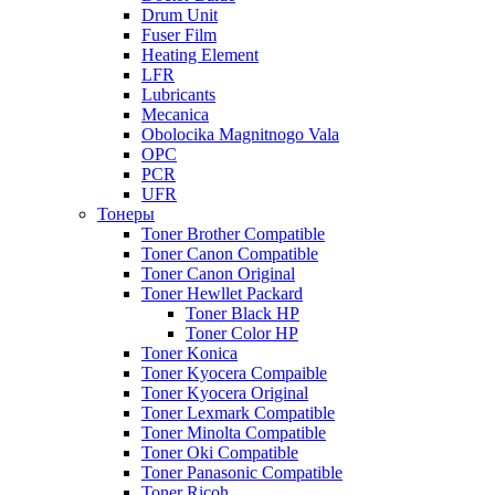
Drum Unit
Fuser Film
Heating Element
LFR
Lubricants
Mecanica
Obolocika Magnitnogo Vala
OPC
PCR
UFR
Тонеры
Toner Brother Compatible
Toner Canon Compatible
Toner Canon Original
Toner Hewllet Packard
Toner Black HP
Toner Color HP
Toner Konica
Toner Kyocera Compaible
Toner Kyocera Original
Toner Lexmark Compatible
Toner Minolta Compatible
Toner Oki Compatible
Toner Panasonic Compatible
Toner Ricoh