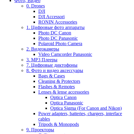
Фото, Видео
0. Drones
DJI
DJI Accessori
RONIN Accessories
1. Цифровые фото аппараты
Photo DC Canon
Photo DC Panasonic
Polaroid Photo Camera
2. Видеокамеры
Video Camcorder Panasonic
3. MP3 Плееры
7. Цифровые диктофоны
8. Фото и видео аксессуары
Bags & Cases
Cleaning & Protectors
Flashes & Remotes
Lenses & lense accessories
Optica Canon
Optica Panasonic
Optica Sigma (For Canon and Nikon)
Power adapters, batteries, chargers, interface
cables
Tripods & Monopods
9. Проекторы