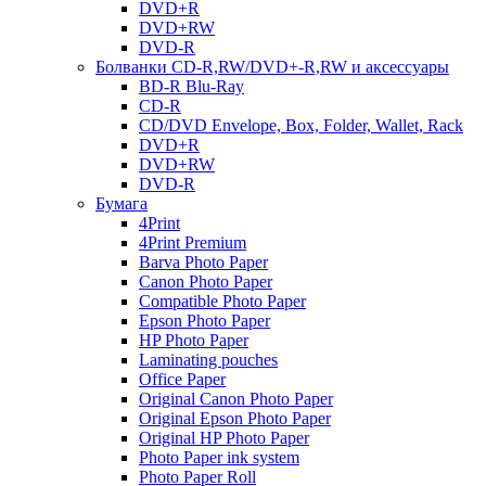
DVD+R
DVD+RW
DVD-R
Болванки CD-R,RW/DVD+-R,RW и аксессуары
BD-R Blu-Ray
CD-R
CD/DVD Envelope, Box, Folder, Wallet, Rack
DVD+R
DVD+RW
DVD-R
Бумага
4Print
4Print Premium
Barva Photo Paper
Canon Photo Paper
Compatible Photo Paper
Epson Photo Paper
HP Photo Paper
Laminating pouches
Office Paper
Original Canon Photo Paper
Original Epson Photo Paper
Original HP Photo Paper
Photo Paper ink system
Photo Paper Roll