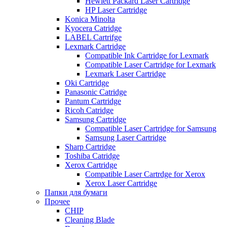
Hewlett Packard Laser Cartridge
HP Laser Cartridge
Konica Minolta
Kyocera Catridge
LABEL Cartrifge
Lexmark Cartridge
Compatible Ink Cartridge for Lexmark
Compatible Laser Cartridge for Lexmark
Lexmark Laser Cartridge
Oki Cartridge
Panasonic Catridge
Pantum Cartridge
Ricoh Catridge
Samsung Cartridge
Compatible Laser Cartridge for Samsung
Samsung Laser Cartridge
Sharp Cartridge
Toshiba Catridge
Xerox Cartridge
Compatible Laser Cartrdge for Xerox
Xerox Laser Cartridge
Папки для бумаги
Прочее
CHIP
Cleaning Blade