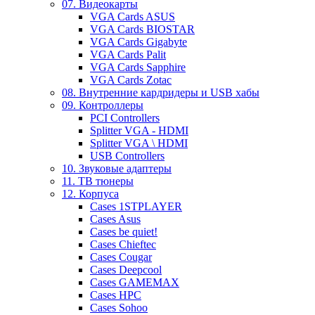
07. Видеокарты
VGA Cards ASUS
VGA Cards BIOSTAR
VGA Cards Gigabyte
VGA Cards Palit
VGA Cards Sapphire
VGA Cards Zotac
08. Внутренние кардридеры и USB хабы
09. Контроллеры
PCI Controllers
Splitter VGA - HDMI
Splitter VGA \ HDMI
USB Controllers
10. Звуковые адаптеры
11. ТВ тюнеры
12. Корпуса
Cases 1STPLAYER
Cases Asus
Cases be quiet!
Cases Chieftec
Cases Cougar
Cases Deepcool
Cases GAMEMAX
Cases HPC
Cases Sohoo