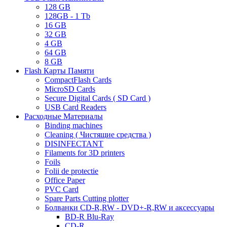
128 GB
128GB - 1 Tb
16 GB
32 GB
4 GB
64 GB
8 GB
Flash Карты Памяти
CompactFlash Cards
MicroSD Cards
Secure Digital Cards ( SD Card )
USB Card Readers
Расходные Материалы
Binding machines
Cleaning ( Чистящие средства )
DISINFECTANT
Filaments for 3D printers
Foils
Folii de protectie
Office Paper
PVC Card
Spare Parts Cutting plotter
Болванки CD-R,RW - DVD+-R,RW и аксессуары
BD-R Blu-Ray
CD-R