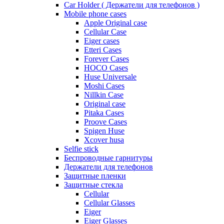
Car Holder ( Держатели для телефонов )
Mobile phone cases
Apple Original case
Cellular Case
Eiger cases
Etteri Cases
Forever Cases
HOCO Cases
Huse Universale
Moshi Cases
Nillkin Case
Original case
Pitaka Cases
Proove Cases
Spigen Huse
Xcover husa
Selfie stick
Беспроводные гарнитуры
Держатели для телефонов
Защитные пленки
Защитные стекла
Cellular
Cellular Glasses
Eiger
Eiger Glasses