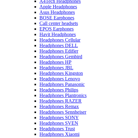
A4Tech Headphones
Apple Headphones
Asus Headphones
BOSE Earphones
Call center headsets
EPOS Earphones
Havit Headphones
Headphones Cellular
Headphones DELL
Headphones Edifier
Headphones Gembird
Headphones HP
Headphones JBL
Headphones Kingston
Headphones Lenovo
Headphones Panasonic
Headphones Philips
Headphones Plantronics
Headphones RAZER
Headphones Remax
Headphones Sennheiser
Headphones SONY
Headphones SVEN
Headphones Trust
Headphones Xiaomi