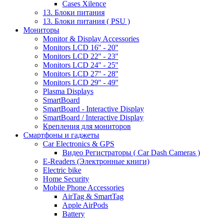
Cases Xilence
13. Блоки питания
13. Блоки питания ( PSU )
Мониторы
Monitor & Display Accessories
Monitors LCD 16'' - 20''
Monitors LCD 22'' - 23''
Monitors LCD 24'' - 25''
Monitors LCD 27'' - 28''
Monitors LCD 29'' - 49''
Plasma Displays
SmartBoard
SmartBoard - Interactive Display
SmartBoard / Interactive Display
Крепления для мониторов
Смартфоны и гаджеты
Car Electronics & GPS
Видео Регистраторы ( Car Dash Cameras )
E-Readers (Электронные книги)
Electric bike
Home Security
Mobile Phone Accessories
AirTag & SmartTag
Apple AirPods
Battery