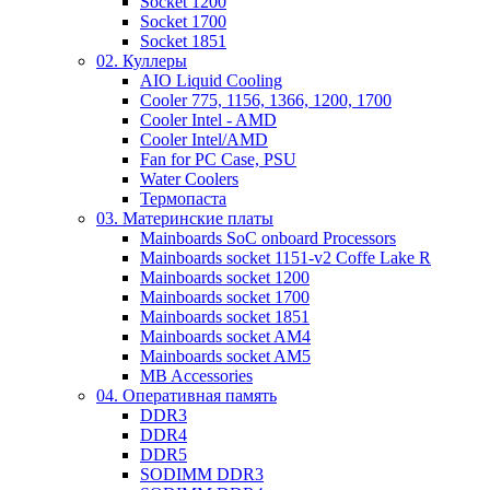
Socket 1200
Socket 1700
Socket 1851
02. Куллеры
AIO Liquid Cooling
Cooler 775, 1156, 1366, 1200, 1700
Cooler Intel - AMD
Cooler Intel/AMD
Fan for PC Case, PSU
Water Coolers
Термопаста
03. Материнские платы
Mainboards SoC onboard Processors
Mainboards socket 1151-v2 Coffe Lake R
Mainboards socket 1200
Mainboards socket 1700
Mainboards socket 1851
Mainboards socket AM4
Mainboards socket AM5
MB Accessories
04. Оперативная память
DDR3
DDR4
DDR5
SODIMM DDR3