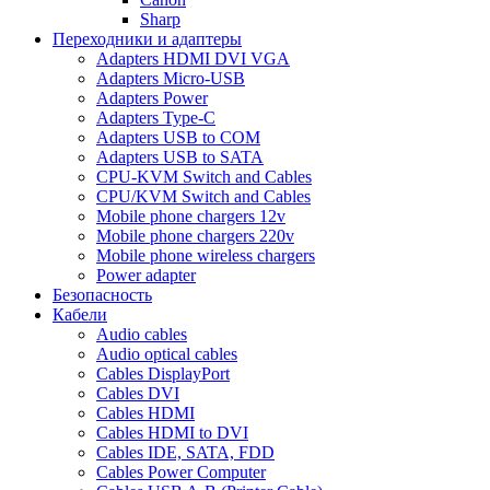
Sharp
Переходники и адаптеры
Adapters HDMI DVI VGA
Adapters Micro-USB
Adapters Power
Adapters Type-C
Adapters USB to COM
Adapters USB to SATA
CPU-KVM Switch and Cables
CPU/KVM Switch and Cables
Mobile phone chargers 12v
Mobile phone chargers 220v
Mobile phone wireless chargers
Power adapter
Безопасность
Кабели
Audio cables
Audio optical cables
Cables DisplayPort
Cables DVI
Cables HDMI
Cables HDMI to DVI
Cables IDE, SATA, FDD
Cables Power Computer