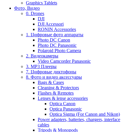
Graphics Tablets
Фото, Видео
0. Drones
DJI
DJI Accessori
RONIN Accessories
1. Цифровые фото аппараты
Photo DC Canon
Photo DC Panasonic
Polaroid Photo Camera
2. Видеокамеры
Video Camcorder Panasonic
3. MP3 Плееры
7. Цифровые диктофоны
8. Фото и видео аксессуары
Bags & Cases
Cleaning & Protectors
Flashes & Remotes
Lenses & lense accessories
Optica Canon
Optica Panasonic
Optica Sigma (For Canon and Nikon)
Power adapters, batteries, chargers, interface
cables
Tripods & Monopods