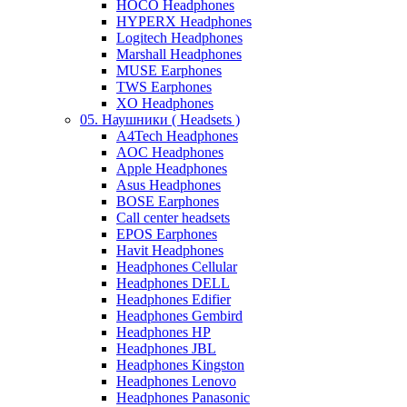
HOCO Headphones
HYPERX Headphones
Logitech Headphones
Marshall Headphones
MUSE Earphones
TWS Earphones
XO Headphones
05. Наушники ( Headsets )
A4Tech Headphones
AOC Headphones
Apple Headphones
Asus Headphones
BOSE Earphones
Call center headsets
EPOS Earphones
Havit Headphones
Headphones Cellular
Headphones DELL
Headphones Edifier
Headphones Gembird
Headphones HP
Headphones JBL
Headphones Kingston
Headphones Lenovo
Headphones Panasonic