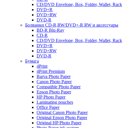
CD/DVD Envelope, Box, Folder, Wallet, Rack
DVD+R
DVD+RW
DVD-R
Болванки CD-R,RW/DVD+-R,RW и аксессуары
BD-R Blu-Ray
CD-R
CD/DVD Envelope, Box, Folder, Wallet, Rack
DVD+R
DVD+RW
DVD-R
Бумага
4Print
4Print Premium
Barva Photo Paper
Canon Photo Paper
Compatible Photo Paper
Epson Photo Paper
HP Photo Paper
Laminating pouches
Office Paper
Original Canon Photo Paper
Original Epson Photo Paper
Original HP Photo Paper
Photo Paper ink system