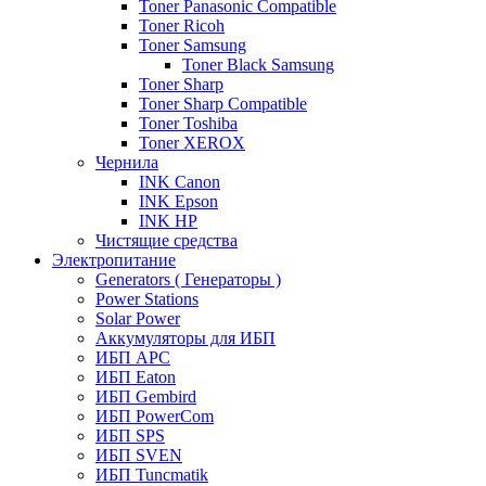
Toner Panasonic Compatible
Toner Ricoh
Toner Samsung
Toner Black Samsung
Toner Sharp
Toner Sharp Compatible
Toner Toshiba
Toner XEROX
Чернила
INK Canon
INK Epson
INK HP
Чистящие средства
Электропитание
Generators ( Генераторы )
Power Stations
Solar Power
Аккумуляторы для ИБП
ИБП APC
ИБП Eaton
ИБП Gembird
ИБП PowerCom
ИБП SPS
ИБП SVEN
ИБП Tuncmatik