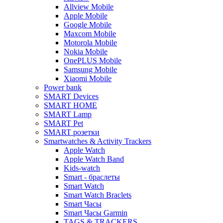
Allview Mobile
Apple Mobile
Google Mobile
Maxcom Mobile
Motorola Mobile
Nokia Mobile
OnePLUS Mobile
Samsung Mobile
Xiaomi Mobile
Power bank
SMART Devices
SMART HOME
SMART Lamp
SMART Pet
SMART розетки
Smartwatches & Activity Trackers
Apple Watch
Apple Watch Band
Kids-watch
Smart - браслеты
Smart Watch
Smart Watch Braclets
Smart Часы
Smart Часы Garmin
TAGS & TRACKERS