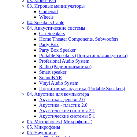
03. Mouse Pad
03. Игровые манипуляторы
Gamepad
Wheels
04. Speakers Cable
04. Аккустические системы
Car Speakers
Home Theater Components, Subwoofers
Party Box
Party Box Speaker
Portable Speakers (Портативная аккустика)
Profesional Audio System
Radio (Радиоприемники)
Smart speaker
SoundBAR
Vinyl Audio System
Портативная акустика (Portable Speakers)
04. Акустика для компьютера
Акустика - дерево 2.0
Акустика - пластик 2.0
Акустические системы 2.1
Акустические системы 5.1
05. Microphones ( Микрофоны )
05. Микрофоны
05. Наушники