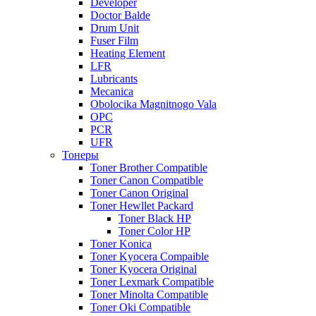
Developer
Doctor Balde
Drum Unit
Fuser Film
Heating Element
LFR
Lubricants
Mecanica
Obolocika Magnitnogo Vala
OPC
PCR
UFR
Тонеры
Toner Brother Compatible
Toner Canon Compatible
Toner Canon Original
Toner Hewllet Packard
Toner Black HP
Toner Color HP
Toner Konica
Toner Kyocera Compaible
Toner Kyocera Original
Toner Lexmark Compatible
Toner Minolta Compatible
Toner Oki Compatible