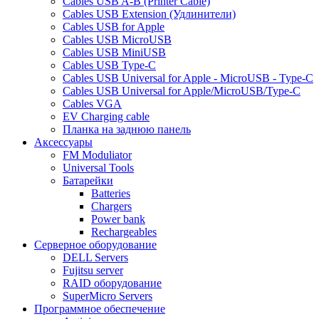
Cables USB A-B (Printer Cable)
Cables USB Extension (Удлинители)
Cables USB for Apple
Cables USB MicroUSB
Cables USB MiniUSB
Cables USB Type-C
Cables USB Universal for Apple - MicroUSB - Type-C
Cables USB Universal for Apple/MicroUSB/Type-C
Cables VGA
EV Charging cable
Планка на заднюю панель
Аксессуары
FM Moduliator
Universal Tools
Батарейки
Batteries
Chargers
Power bank
Rechargeables
Серверное оборудование
DELL Servers
Fujitsu server
RAID оборудование
SuperMicro Servers
Программное обеспечение