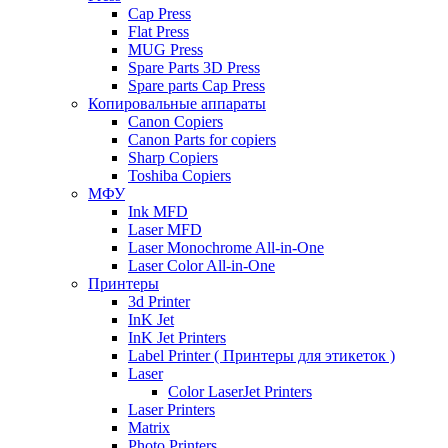
Cap Press
Flat Press
MUG Press
Spare Parts 3D Press
Spare parts Cap Press
Копировальные аппараты
Canon Copiers
Canon Parts for copiers
Sharp Copiers
Toshiba Copiers
МФУ
Ink MFD
Laser MFD
Laser Monochrome All-in-One
Laser Color All-in-One
Принтеры
3d Printer
InK Jet
InK Jet Printers
Label Printer ( Принтеры для этикеток )
Laser
Color LaserJet Printers
Laser Printers
Matrix
Photo Printers