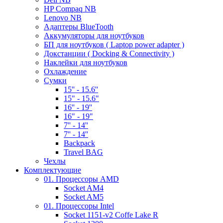
HP Compaq NB
Lenovo NB
Адаптеры BlueTooth
Аккумуляторы для ноутбуков
БП для ноутбуков ( Laptop power adapter )
Докстанции ( Docking & Connectivity )
Наклейки для ноутбуков
Охлаждение
Сумки
15'' - 15.6''
15" - 15.6"
16'' - 19''
16" - 19"
7'' - 14''
7'' - 14''
Backpack
Travel BAG
Чехлы
Комплектующие
01. Процессоры AMD
Socket AM4
Socket AM5
01. Процессоры Intel
Socket 1151-v2 Coffe Lake R