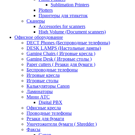
Sublimation Printers
Plotters
Принтеры для этикеток
Сканеры
Accessories for scanners
High Volume (Document scanners)
Офисное оборудование
DECT Phones (Беспроводные телефоны)
DESK LAMPS (Настольные лампы)
Gaming Chairs ( Игровые кресла )
Gaming Desk ( Игровые столы )
Paper cutters ( Резаки для бумаги )
Беспроводные телефоны
Игровые кресла
Игровые столы
Калькуляторы Canon
Ламинаторы
Мини АТС
Digital PBX
Офисные кресла
Проводные телефоны
Резаки для бумаги
Уничтожители бумаги ( Shredder )
Факсы
Canon