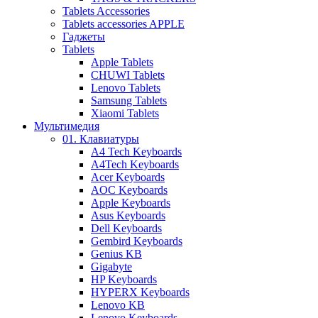
Tablets Accessories
Tablets accessories APPLE
Гаджеты
Tablets
Apple Tablets
CHUWI Tablets
Lenovo Tablets
Samsung Tablets
Xiaomi Tablets
Мультимедия
01. Клавиатуры
A4 Tech Keyboards
A4Tech Keyboards
Acer Keyboards
AOC Keyboards
Apple Keyboards
Asus Keyboards
Dell Keyboards
Gembird Keyboards
Genius KB
Gigabyte
HP Keyboards
HYPERX Keyboards
Lenovo KB
Lenovo Keyboards