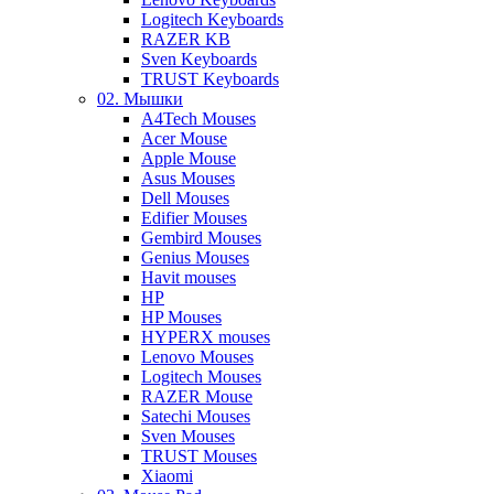
Logitech Keyboards
RAZER KB
Sven Keyboards
TRUST Keyboards
02. Мышки
A4Tech Mouses
Acer Mouse
Apple Mouse
Asus Mouses
Dell Mouses
Edifier Mouses
Gembird Mouses
Genius Mouses
Havit mouses
HP
HP Mouses
HYPERX mouses
Lenovo Mouses
Logitech Mouses
RAZER Mouse
Satechi Mouses
Sven Mouses
TRUST Mouses
Xiaomi