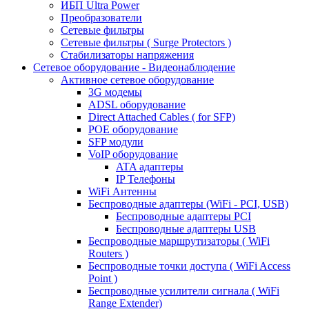
ИБП Ultra Power
Преобразователи
Сетевые фильтры
Сетевые фильтры ( Surge Protectors )
Стабилизаторы напряжения
Сетевое оборудование - Видеонаблюдение
Активное сетевое оборудование
3G модемы
ADSL оборудование
Direct Attached Cables ( for SFP)
POE оборудование
SFP модули
VoIP оборудование
ATA адаптеры
IP Телефоны
WiFi Антенны
Беспроводные адаптеры (WiFi - PCI, USB)
Беспроводные адаптеры PCI
Беспроводные адаптеры USB
Беспроводные маршрутизаторы ( WiFi
Routers )
Беспроводные точки доступа ( WiFi Access
Point )
Беспроводные усилители сигнала ( WiFi
Range Extender)