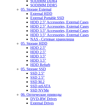
SODIMM DDR4
SODIMM DDR5
05. Storage External
External HDD
External Portable SSD
HDD 2.5'' Accessories, External Cases
HDD 2.5" Accessories, External Cases
HDD 3.5'' Accessories, External Cases
HDD 3.5" Accessories, External Cases
NAS - Сетевые хранилища
05. Storage HDD
HDD 2.5''
HDD 2.5"
HDD 3.5''
HDD 3.5"
HDD Refurb
05. Storage SSD
SSD 2.5''
SSD 2.5"
SSD M.2
SSD mSATA
SSD NVMe
06. Оптические приводы
DVD-RW Drives
External Drives