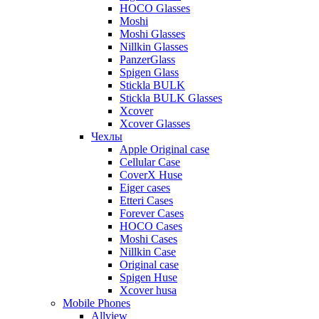
HOCO Glasses
Moshi
Moshi Glasses
Nillkin Glasses
PanzerGlass
Spigen Glass
Stickla BULK
Stickla BULK Glasses
Xcover
Xcover Glasses
Чехлы
Apple Original case
Cellular Case
CoverX Huse
Eiger cases
Etteri Cases
Forever Cases
HOCO Cases
Moshi Cases
Nillkin Case
Original case
Spigen Huse
Xcover husa
Mobile Phones
Allview