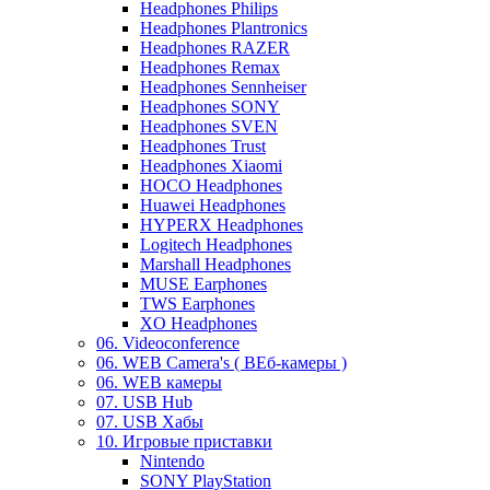
Headphones Philips
Headphones Plantronics
Headphones RAZER
Headphones Remax
Headphones Sennheiser
Headphones SONY
Headphones SVEN
Headphones Trust
Headphones Xiaomi
HOCO Headphones
Huawei Headphones
HYPERX Headphones
Logitech Headphones
Marshall Headphones
MUSE Earphones
TWS Earphones
XO Headphones
06. Videoconference
06. WEB Camera's ( ВЕб-камеры )
06. WEB камеры
07. USB Hub
07. USB Хабы
10. Игровые приставки
Nintendo
SONY PlayStation