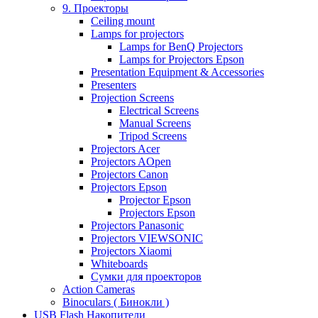
9. Проекторы
Ceiling mount
Lamps for projectors
Lamps for BenQ Projectors
Lamps for Projectors Epson
Presentation Equipment & Accessories
Presenters
Projection Screens
Electrical Screens
Manual Screens
Tripod Screens
Projectors Acer
Projectors AOpen
Projectors Canon
Projectors Epson
Projector Epson
Projectors Epson
Projectors Panasonic
Projectors VIEWSONIC
Projectors Xiaomi
Whiteboards
Сумки для проекторов
Action Cameras
Binoculars ( Бинокли )
USB Flash Накопители