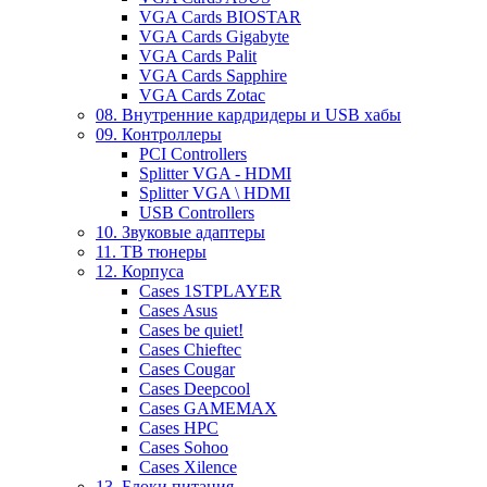
VGA Cards BIOSTAR
VGA Cards Gigabyte
VGA Cards Palit
VGA Cards Sapphire
VGA Cards Zotac
08. Внутренние кардридеры и USB хабы
09. Контроллеры
PCI Controllers
Splitter VGA - HDMI
Splitter VGA \ HDMI
USB Controllers
10. Звуковые адаптеры
11. ТВ тюнеры
12. Корпуса
Cases 1STPLAYER
Cases Asus
Cases be quiet!
Cases Chieftec
Cases Cougar
Cases Deepcool
Cases GAMEMAX
Cases HPC
Cases Sohoo
Cases Xilence
13. Блоки питания