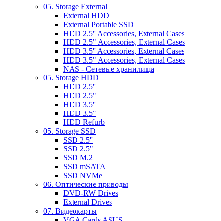
05. Storage External
External HDD
External Portable SSD
HDD 2.5'' Accessories, External Cases
HDD 2.5" Accessories, External Cases
HDD 3.5'' Accessories, External Cases
HDD 3.5" Accessories, External Cases
NAS - Сетевые хранилища
05. Storage HDD
HDD 2.5''
HDD 2.5"
HDD 3.5''
HDD 3.5"
HDD Refurb
05. Storage SSD
SSD 2.5''
SSD 2.5"
SSD M.2
SSD mSATA
SSD NVMe
06. Оптические приводы
DVD-RW Drives
External Drives
07. Видеокарты
VGA Cards ASUS