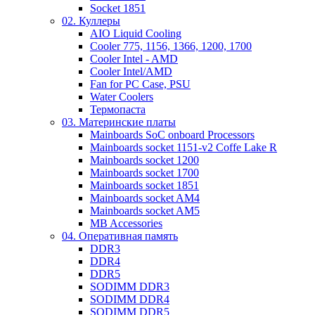
Socket 1851
02. Куллеры
AIO Liquid Cooling
Cooler 775, 1156, 1366, 1200, 1700
Cooler Intel - AMD
Cooler Intel/AMD
Fan for PC Case, PSU
Water Coolers
Термопаста
03. Материнские платы
Mainboards SoC onboard Processors
Mainboards socket 1151-v2 Coffe Lake R
Mainboards socket 1200
Mainboards socket 1700
Mainboards socket 1851
Mainboards socket AM4
Mainboards socket AM5
MB Accessories
04. Оперативная память
DDR3
DDR4
DDR5
SODIMM DDR3
SODIMM DDR4
SODIMM DDR5