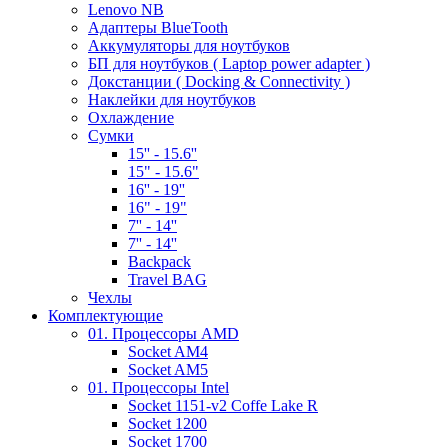
Lenovo NB
Адаптеры BlueTooth
Аккумуляторы для ноутбуков
БП для ноутбуков ( Laptop power adapter )
Докстанции ( Docking & Connectivity )
Наклейки для ноутбуков
Охлаждение
Сумки
15'' - 15.6''
15" - 15.6"
16'' - 19''
16" - 19"
7'' - 14''
7'' - 14''
Backpack
Travel BAG
Чехлы
Комплектующие
01. Процессоры AMD
Socket AM4
Socket AM5
01. Процессоры Intel
Socket 1151-v2 Coffe Lake R
Socket 1200
Socket 1700