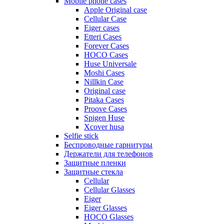
Mobile phone cases
Apple Original case
Cellular Case
Eiger cases
Etteri Cases
Forever Cases
HOCO Cases
Huse Universale
Moshi Cases
Nillkin Case
Original case
Pitaka Cases
Proove Cases
Spigen Huse
Xcover husa
Selfie stick
Беспроводные гарнитуры
Держатели для телефонов
Защитные пленки
Защитные стекла
Cellular
Cellular Glasses
Eiger
Eiger Glasses
HOCO Glasses