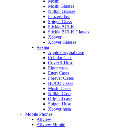
Moshi
Moshi Glasses
Nillkin Glasses
PanzerGlass
Spigen Glass
Stickla BULK
Stickla BULK Glasses
Xcover
Xcover Glasses
Чехлы
Apple Original case
Cellular Case
CoverX Huse
Eiger cases
Etteri Cases
Forever Cases
HOCO Cases
Moshi Cases
Nillkin Case
Original case
Spigen Huse
Xcover husa
Mobile Phones
Allview
Allview Mobile