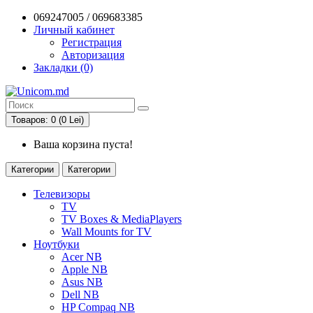
069247005 / 069683385
Личный кабинет
Регистрация
Авторизация
Закладки (0)
Товаров: 0 (0 Lei)
Ваша корзина пуста!
Категории
Категории
Телевизоры
TV
TV Boxes & MediaPlayers
Wall Mounts for TV
Ноутбуки
Acer NB
Apple NB
Asus NB
Dell NB
HP Compaq NB