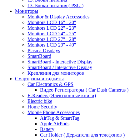
13. Блоки питания ( PSU )
Мониторы
Monitor & Display Accessories
Monitors LCD 16'' - 20''
Monitors LCD 22'' - 23''
Monitors LCD 24'' - 25''
Monitors LCD 27'' - 28''
Monitors LCD 29'' - 49''
Plasma Displays
SmartBoard
SmartBoard - Interactive Display
SmartBoard / Interactive Display
Крепления для мониторов
Смартфоны и гаджеты
Car Electronics & GPS
Видео Регистраторы ( Car Dash Cameras )
E-Readers (Электронные книги)
Electric bike
Home Security
Mobile Phone Accessories
AirTag & SmartTag
Apple AirPods
Battery
Car Holder ( Держатели для телефонов )