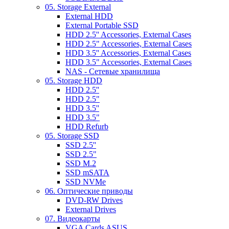
05. Storage External
External HDD
External Portable SSD
HDD 2.5'' Accessories, External Cases
HDD 2.5" Accessories, External Cases
HDD 3.5'' Accessories, External Cases
HDD 3.5" Accessories, External Cases
NAS - Сетевые хранилища
05. Storage HDD
HDD 2.5''
HDD 2.5"
HDD 3.5''
HDD 3.5"
HDD Refurb
05. Storage SSD
SSD 2.5''
SSD 2.5"
SSD M.2
SSD mSATA
SSD NVMe
06. Оптические приводы
DVD-RW Drives
External Drives
07. Видеокарты
VGA Cards ASUS