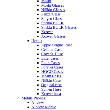
Moshi
Moshi Glasses
Nillkin Glasses
PanzerGlass
Spigen Glass
Stickla BULK
Stickla BULK Glasses
Xcover
Xcover Glasses
Чехлы
Apple Original case
Cellular Case
CoverX Huse
Eiger cases
Etteri Cases
Forever Cases
HOCO Cases
Moshi Cases
Nillkin Case
Original case
Spigen Huse
Xcover husa
Mobile Phones
Allview
Allview Mobile