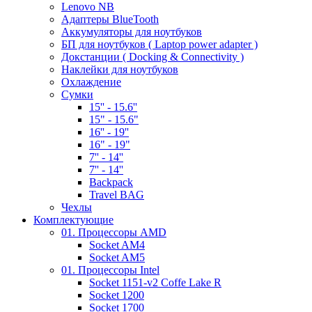
Lenovo NB
Адаптеры BlueTooth
Аккумуляторы для ноутбуков
БП для ноутбуков ( Laptop power adapter )
Докстанции ( Docking & Connectivity )
Наклейки для ноутбуков
Охлаждение
Сумки
15'' - 15.6''
15" - 15.6"
16'' - 19''
16" - 19"
7'' - 14''
7'' - 14''
Backpack
Travel BAG
Чехлы
Комплектующие
01. Процессоры AMD
Socket AM4
Socket AM5
01. Процессоры Intel
Socket 1151-v2 Coffe Lake R
Socket 1200
Socket 1700