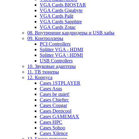
VGA Cards BIOSTAR
VGA Cards Gigabyte
VGA Cards Palit
VGA Cards Sapphire
VGA Cards Zotac
08. Внутренние кардридеры и USB хабы
09. Контроллеры
PCI Controllers
Splitter VGA - HDMI
Splitter VGA \ HDMI
USB Controllers
10. Звуковые адаптеры
11. ТВ тюнеры
12. Корпуса
Cases 1STPLAYER
Cases Asus
Cases be quiet!
Cases Chieftec
Cases Cougar
Cases Deepcool
Cases GAMEMAX
Cases HPC
Cases Sohoo
Cases Xilence
13. Блоки питания