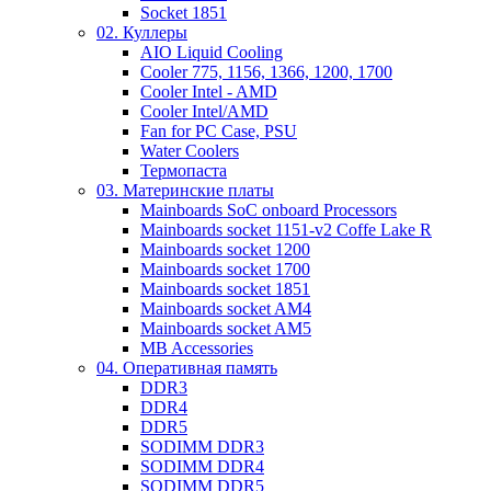
Socket 1851
02. Куллеры
AIO Liquid Cooling
Cooler 775, 1156, 1366, 1200, 1700
Cooler Intel - AMD
Cooler Intel/AMD
Fan for PC Case, PSU
Water Coolers
Термопаста
03. Материнские платы
Mainboards SoC onboard Processors
Mainboards socket 1151-v2 Coffe Lake R
Mainboards socket 1200
Mainboards socket 1700
Mainboards socket 1851
Mainboards socket AM4
Mainboards socket AM5
MB Accessories
04. Оперативная память
DDR3
DDR4
DDR5
SODIMM DDR3
SODIMM DDR4
SODIMM DDR5