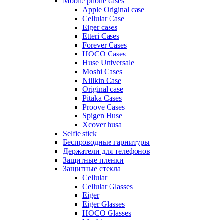
Mobile phone cases
Apple Original case
Cellular Case
Eiger cases
Etteri Cases
Forever Cases
HOCO Cases
Huse Universale
Moshi Cases
Nillkin Case
Original case
Pitaka Cases
Proove Cases
Spigen Huse
Xcover husa
Selfie stick
Беспроводные гарнитуры
Держатели для телефонов
Защитные пленки
Защитные стекла
Cellular
Cellular Glasses
Eiger
Eiger Glasses
HOCO Glasses