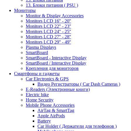
13. Блоки питания ( PSU )
Мониторы
Monitor & Display Accessories
Monitors LCD 16'' - 20''
Monitors LCD 22'' - 23''
Monitors LCD 24'' - 25''
Monitors LCD 27'' - 28''
Monitors LCD 29'' - 49''
Plasma Displays
SmartBoard
SmartBoard - Interactive Display
SmartBoard / Interactive Display
Крепления для мониторов
Смартфоны и гаджеты
Car Electronics & GPS
Видео Регистраторы ( Car Dash Cameras )
E-Readers (Электронные книги)
Electric bike
Home Security
Mobile Phone Accessories
AirTag & SmartTag
Apple AirPods
Battery
Car Holder ( Держатели для телефонов )