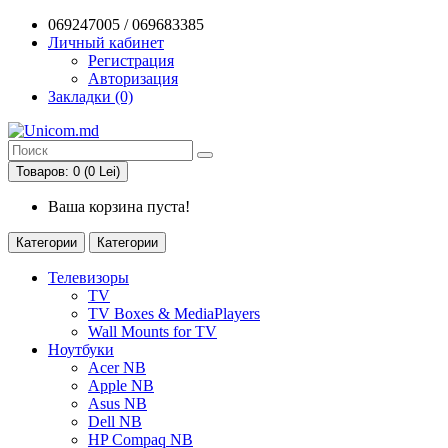
069247005 / 069683385
Личный кабинет
Регистрация
Авторизация
Закладки (0)
Товаров: 0 (0 Lei)
Ваша корзина пуста!
Категории
Категории
Телевизоры
TV
TV Boxes & MediaPlayers
Wall Mounts for TV
Ноутбуки
Acer NB
Apple NB
Asus NB
Dell NB
HP Compaq NB