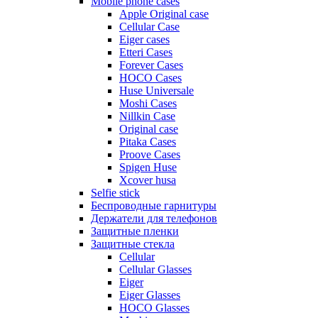
Mobile phone cases
Apple Original case
Cellular Case
Eiger cases
Etteri Cases
Forever Cases
HOCO Cases
Huse Universale
Moshi Cases
Nillkin Case
Original case
Pitaka Cases
Proove Cases
Spigen Huse
Xcover husa
Selfie stick
Беспроводные гарнитуры
Держатели для телефонов
Защитные пленки
Защитные стекла
Cellular
Cellular Glasses
Eiger
Eiger Glasses
HOCO Glasses