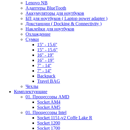
Lenovo NB
Адаптеры BlueTooth
Аккумуляторы для ноутбуков
БП для ноутбуков ( Laptop power adapter )
Докстанции ( Docking & Connectivity )
Наклейки для ноутбуков
Охлаждение
Сумки
15'' - 15.6''
15" - 15.6"
16'' - 19''
16" - 19"
7'' - 14''
7'' - 14''
Backpack
Travel BAG
Чехлы
Комплектующие
01. Процессоры AMD
Socket AM4
Socket AM5
01. Процессоры Intel
Socket 1151-v2 Coffe Lake R
Socket 1200
Socket 1700