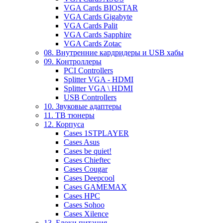
VGA Cards BIOSTAR
VGA Cards Gigabyte
VGA Cards Palit
VGA Cards Sapphire
VGA Cards Zotac
08. Внутренние кардридеры и USB хабы
09. Контроллеры
PCI Controllers
Splitter VGA - HDMI
Splitter VGA \ HDMI
USB Controllers
10. Звуковые адаптеры
11. ТВ тюнеры
12. Корпуса
Cases 1STPLAYER
Cases Asus
Cases be quiet!
Cases Chieftec
Cases Cougar
Cases Deepcool
Cases GAMEMAX
Cases HPC
Cases Sohoo
Cases Xilence
13. Блоки питания