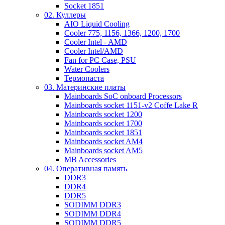
Socket 1851
02. Куллеры
AIO Liquid Cooling
Cooler 775, 1156, 1366, 1200, 1700
Cooler Intel - AMD
Cooler Intel/AMD
Fan for PC Case, PSU
Water Coolers
Термопаста
03. Материнские платы
Mainboards SoC onboard Processors
Mainboards socket 1151-v2 Coffe Lake R
Mainboards socket 1200
Mainboards socket 1700
Mainboards socket 1851
Mainboards socket AM4
Mainboards socket AM5
MB Accessories
04. Оперативная память
DDR3
DDR4
DDR5
SODIMM DDR3
SODIMM DDR4
SODIMM DDR5