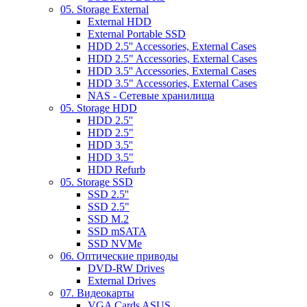
05. Storage External
External HDD
External Portable SSD
HDD 2.5'' Accessories, External Cases
HDD 2.5" Accessories, External Cases
HDD 3.5'' Accessories, External Cases
HDD 3.5" Accessories, External Cases
NAS - Сетевые хранилища
05. Storage HDD
HDD 2.5''
HDD 2.5"
HDD 3.5''
HDD 3.5"
HDD Refurb
05. Storage SSD
SSD 2.5''
SSD 2.5"
SSD M.2
SSD mSATA
SSD NVMe
06. Оптические приводы
DVD-RW Drives
External Drives
07. Видеокарты
VGA Cards ASUS