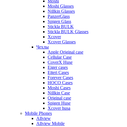
Moshi
Moshi Glasses
Nillkin Glasses
PanzerGlass
Spigen Glass
Stickla BULK
Stickla BULK Glasses
Xcover
Xcover Glasses
Чехлы
Apple Original case
Cellular Case
CoverX Huse
Eiger cases
Etteri Cases
Forever Cases
HOCO Cases
Moshi Cases
Nillkin Case
Original case
Spigen Huse
Xcover husa
Mobile Phones
Allview
Allview Mobile