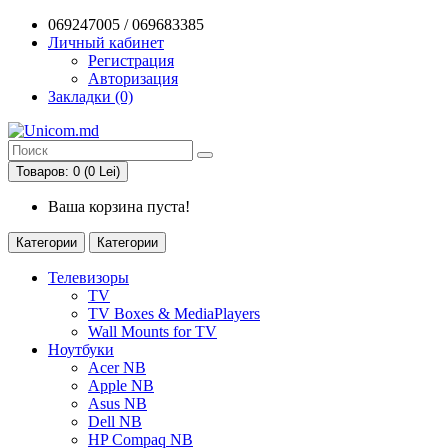
069247005 / 069683385
Личный кабинет
Регистрация
Авторизация
Закладки (0)
Товаров: 0 (0 Lei)
Ваша корзина пуста!
Категории
Категории
Телевизоры
TV
TV Boxes & MediaPlayers
Wall Mounts for TV
Ноутбуки
Acer NB
Apple NB
Asus NB
Dell NB
HP Compaq NB