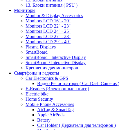
13. Блоки питания ( PSU )
Мониторы
Monitor & Display Accessories
Monitors LCD 16'' - 20''
Monitors LCD 22'' - 23''
Monitors LCD 24'' - 25''
Monitors LCD 27'' - 28''
Monitors LCD 29'' - 49''
Plasma Displays
SmartBoard
SmartBoard - Interactive Display
SmartBoard / Interactive Display
Крепления для мониторов
Смартфоны и гаджеты
Car Electronics & GPS
Видео Регистраторы ( Car Dash Cameras )
E-Readers (Электронные книги)
Electric bike
Home Security
Mobile Phone Accessories
AirTag & SmartTag
Apple AirPods
Battery
Car Holder ( Держатели для телефонов )