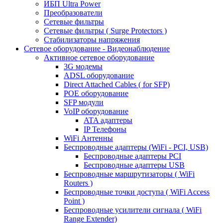
ИБП Ultra Power
Преобразователи
Сетевые фильтры
Сетевые фильтры ( Surge Protectors )
Стабилизаторы напряжения
Сетевое оборудование - Видеонаблюдение
Активное сетевое оборудование
3G модемы
ADSL оборудование
Direct Attached Cables ( for SFP)
POE оборудование
SFP модули
VoIP оборудование
ATA адаптеры
IP Телефоны
WiFi Антенны
Беспроводные адаптеры (WiFi - PCI, USB)
Беспроводные адаптеры PCI
Беспроводные адаптеры USB
Беспроводные маршрутизаторы ( WiFi
Routers )
Беспроводные точки доступа ( WiFi Access
Point )
Беспроводные усилители сигнала ( WiFi
Range Extender)