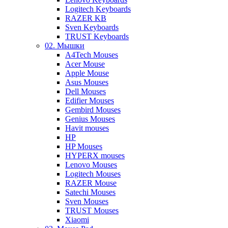
Logitech Keyboards
RAZER KB
Sven Keyboards
TRUST Keyboards
02. Мышки
A4Tech Mouses
Acer Mouse
Apple Mouse
Asus Mouses
Dell Mouses
Edifier Mouses
Gembird Mouses
Genius Mouses
Havit mouses
HP
HP Mouses
HYPERX mouses
Lenovo Mouses
Logitech Mouses
RAZER Mouse
Satechi Mouses
Sven Mouses
TRUST Mouses
Xiaomi