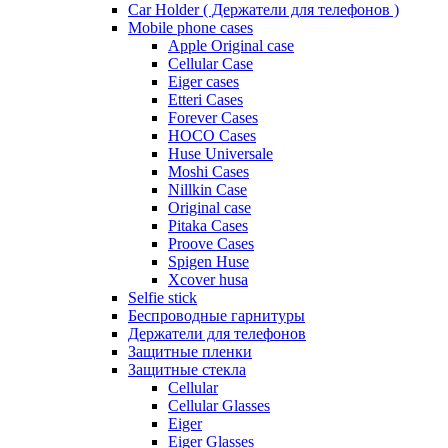
Car Holder ( Держатели для телефонов )
Mobile phone cases
Apple Original case
Cellular Case
Eiger cases
Etteri Cases
Forever Cases
HOCO Cases
Huse Universale
Moshi Cases
Nillkin Case
Original case
Pitaka Cases
Proove Cases
Spigen Huse
Xcover husa
Selfie stick
Беспроводные гарнитуры
Держатели для телефонов
Защитные пленки
Защитные стекла
Cellular
Cellular Glasses
Eiger
Eiger Glasses