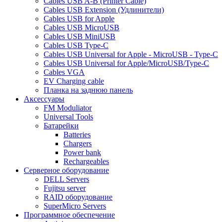
Cables USB A-B (Printer Cable)
Cables USB Extension (Удлинители)
Cables USB for Apple
Cables USB MicroUSB
Cables USB MiniUSB
Cables USB Type-C
Cables USB Universal for Apple - MicroUSB - Type-C
Cables USB Universal for Apple/MicroUSB/Type-C
Cables VGA
EV Charging cable
Планка на заднюю панель
Аксессуары
FM Moduliator
Universal Tools
Батарейки
Batteries
Chargers
Power bank
Rechargeables
Серверное оборудование
DELL Servers
Fujitsu server
RAID оборудование
SuperMicro Servers
Программное обеспечение