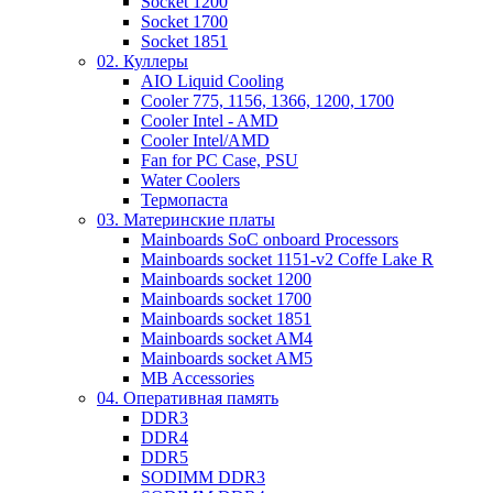
Socket 1200
Socket 1700
Socket 1851
02. Куллеры
AIO Liquid Cooling
Cooler 775, 1156, 1366, 1200, 1700
Cooler Intel - AMD
Cooler Intel/AMD
Fan for PC Case, PSU
Water Coolers
Термопаста
03. Материнские платы
Mainboards SoC onboard Processors
Mainboards socket 1151-v2 Coffe Lake R
Mainboards socket 1200
Mainboards socket 1700
Mainboards socket 1851
Mainboards socket AM4
Mainboards socket AM5
MB Accessories
04. Оперативная память
DDR3
DDR4
DDR5
SODIMM DDR3