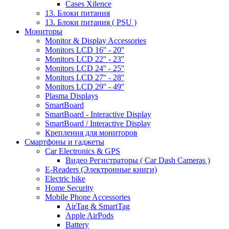
Cases Xilence
13. Блоки питания
13. Блоки питания ( PSU )
Мониторы
Monitor & Display Accessories
Monitors LCD 16'' - 20''
Monitors LCD 22'' - 23''
Monitors LCD 24'' - 25''
Monitors LCD 27'' - 28''
Monitors LCD 29'' - 49''
Plasma Displays
SmartBoard
SmartBoard - Interactive Display
SmartBoard / Interactive Display
Крепления для мониторов
Смартфоны и гаджеты
Car Electronics & GPS
Видео Регистраторы ( Car Dash Cameras )
E-Readers (Электронные книги)
Electric bike
Home Security
Mobile Phone Accessories
AirTag & SmartTag
Apple AirPods
Battery