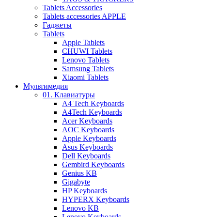
Tablets Accessories
Tablets accessories APPLE
Гаджеты
Tablets
Apple Tablets
CHUWI Tablets
Lenovo Tablets
Samsung Tablets
Xiaomi Tablets
Мультимедия
01. Клавиатуры
A4 Tech Keyboards
A4Tech Keyboards
Acer Keyboards
AOC Keyboards
Apple Keyboards
Asus Keyboards
Dell Keyboards
Gembird Keyboards
Genius KB
Gigabyte
HP Keyboards
HYPERX Keyboards
Lenovo KB
Lenovo Keyboards