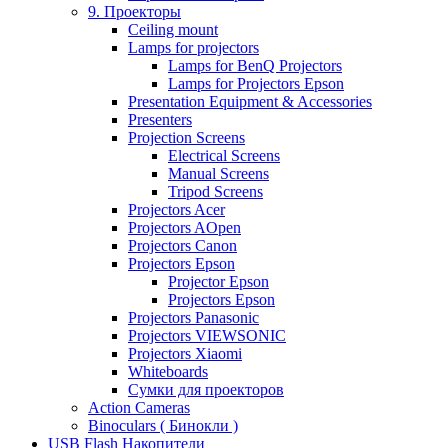
9. Проекторы
Ceiling mount
Lamps for projectors
Lamps for BenQ Projectors
Lamps for Projectors Epson
Presentation Equipment & Accessories
Presenters
Projection Screens
Electrical Screens
Manual Screens
Tripod Screens
Projectors Acer
Projectors AOpen
Projectors Canon
Projectors Epson
Projector Epson
Projectors Epson
Projectors Panasonic
Projectors VIEWSONIC
Projectors Xiaomi
Whiteboards
Сумки для проекторов
Action Cameras
Binoculars ( Бинокли )
USB Flash Накопители