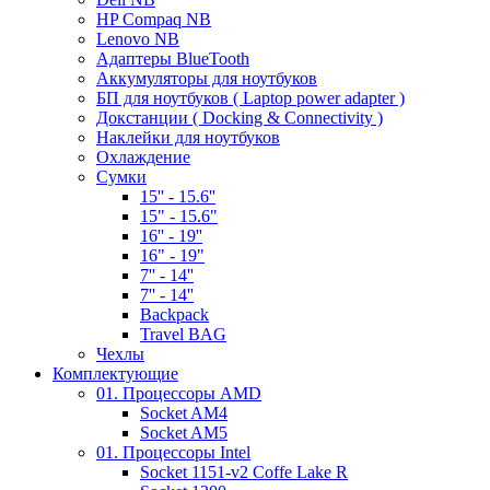
HP Compaq NB
Lenovo NB
Адаптеры BlueTooth
Аккумуляторы для ноутбуков
БП для ноутбуков ( Laptop power adapter )
Докстанции ( Docking & Connectivity )
Наклейки для ноутбуков
Охлаждение
Сумки
15'' - 15.6''
15" - 15.6"
16'' - 19''
16" - 19"
7'' - 14''
7'' - 14''
Backpack
Travel BAG
Чехлы
Комплектующие
01. Процессоры AMD
Socket AM4
Socket AM5
01. Процессоры Intel
Socket 1151-v2 Coffe Lake R