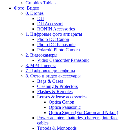
Graphics Tablets
Фото, Видео
0. Drones
DJI
DJI Accessori
RONIN Accessories
1. Цифровые фото аппараты
Photo DC Canon
Photo DC Panasonic
Polaroid Photo Camera
2. Видеокамеры
Video Camcorder Panasonic
3. MP3 Плееры
7. Цифровые диктофоны
8. Фото и видео аксессуары
Bags & Cases
Cleaning & Protectors
Flashes & Remotes
Lenses & lense accessories
Optica Canon
Optica Panasonic
Optica Sigma (For Canon and Nikon)
Power adapters, batteries, chargers, interface
cables
Tripods & Monopods