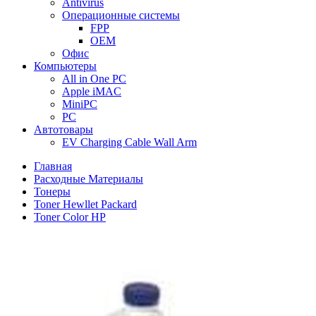
Antivirus
Операционные системы
FPP
OEM
Офис
Компьютеры
All in One PC
Apple iMAC
MiniPC
PC
Автотовары
EV Charging Cable Wall Arm
Главная
Расходные Материалы
Тонеры
Toner Hewllet Packard
Toner Color HP