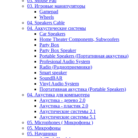
03. Mouse Pad
03. Игровые манипуляторы
Gamepad
Wheels
04. Speakers Cable
04. Аккустические системы
Car Speakers
Home Theater Components, Subwoofers
Party Box
Party Box Speaker
Portable Speakers (Портативная аккустика)
Profesional Audio System
Radio (Радиоприемники)
Smart speaker
SoundBAR
Vinyl Audio System
Портативная акустика (Portable Speakers)
04. Акустика для компьютера
Акустика - дерево 2.0
Акустика - пластик 2.0
Акустические системы 2.1
Акустические системы 5.1
05. Microphones ( Микрофоны )
05. Микрофоны
05. Наушники