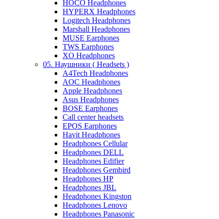
HOCO Headphones
HYPERX Headphones
Logitech Headphones
Marshall Headphones
MUSE Earphones
TWS Earphones
XO Headphones
05. Наушники ( Headsets )
A4Tech Headphones
AOC Headphones
Apple Headphones
Asus Headphones
BOSE Earphones
Call center headsets
EPOS Earphones
Havit Headphones
Headphones Cellular
Headphones DELL
Headphones Edifier
Headphones Gembird
Headphones HP
Headphones JBL
Headphones Kingston
Headphones Lenovo
Headphones Panasonic