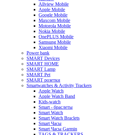
Allview Mobile
Apple Mobile
Google Mobile
Maxcom Mobile
Motorola Mobile
Nokia Mobile
OnePLUS Mobile
Samsung Mobile
Xiaomi Mobile
Power bank
SMART Devices
SMART HOME
SMART Lamp
SMART Pet
SMART розетки
Smartwatches & Activity Trackers
Apple Watch
Apple Watch Band
Kids-watch
Smart - браслеты
Smart Watch
Smart Watch Braclets
Smart Часы
Smart Часы Garmin
TAGS & TRACKERS