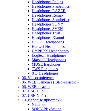
Headphones Philips
Headphones Plantronics
Headphones RAZER
Headphones Remax
Headphones Sennheiser
Headphones SONY
Headphones SVEN
Headphones Trust
Headphones Xiaomi
HOCO Headphones
Huawei Headphones
HYPERX Headphones
Logitech Headphones
Marshall Headphones
MUSE Earphones
TWS Earphones
XO Headphones
06. Videoconference
06. WEB Camera's ( ВЕб-камеры )
06. WEB камеры
07. USB Hub
07. USB Хабы
10. Игровые приставки
Nintendo
SONY PlayStation