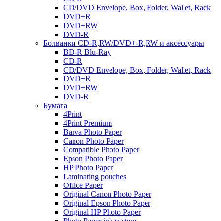
CD/DVD Envelope, Box, Folder, Wallet, Rack
DVD+R
DVD+RW
DVD-R
Болванки CD-R,RW/DVD+-R,RW и аксессуары
BD-R Blu-Ray
CD-R
CD/DVD Envelope, Box, Folder, Wallet, Rack
DVD+R
DVD+RW
DVD-R
Бумага
4Print
4Print Premium
Barva Photo Paper
Canon Photo Paper
Compatible Photo Paper
Epson Photo Paper
HP Photo Paper
Laminating pouches
Office Paper
Original Canon Photo Paper
Original Epson Photo Paper
Original HP Photo Paper
Photo Paper ink system