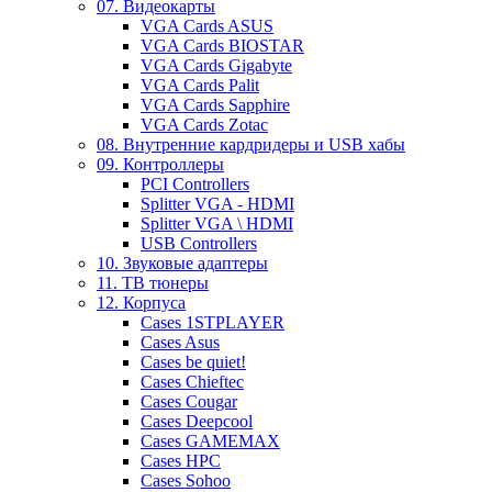
07. Видеокарты
VGA Cards ASUS
VGA Cards BIOSTAR
VGA Cards Gigabyte
VGA Cards Palit
VGA Cards Sapphire
VGA Cards Zotac
08. Внутренние кардридеры и USB хабы
09. Контроллеры
PCI Controllers
Splitter VGA - HDMI
Splitter VGA \ HDMI
USB Controllers
10. Звуковые адаптеры
11. ТВ тюнеры
12. Корпуса
Cases 1STPLAYER
Cases Asus
Cases be quiet!
Cases Chieftec
Cases Cougar
Cases Deepcool
Cases GAMEMAX
Cases HPC
Cases Sohoo