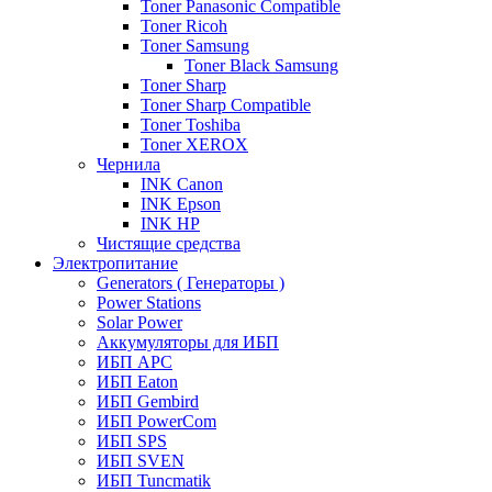
Toner Panasonic Compatible
Toner Ricoh
Toner Samsung
Toner Black Samsung
Toner Sharp
Toner Sharp Compatible
Toner Toshiba
Toner XEROX
Чернила
INK Canon
INK Epson
INK HP
Чистящие средства
Электропитание
Generators ( Генераторы )
Power Stations
Solar Power
Аккумуляторы для ИБП
ИБП APC
ИБП Eaton
ИБП Gembird
ИБП PowerCom
ИБП SPS
ИБП SVEN
ИБП Tuncmatik