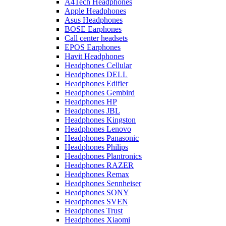
A4Tech Headphones
Apple Headphones
Asus Headphones
BOSE Earphones
Call center headsets
EPOS Earphones
Havit Headphones
Headphones Cellular
Headphones DELL
Headphones Edifier
Headphones Gembird
Headphones HP
Headphones JBL
Headphones Kingston
Headphones Lenovo
Headphones Panasonic
Headphones Philips
Headphones Plantronics
Headphones RAZER
Headphones Remax
Headphones Sennheiser
Headphones SONY
Headphones SVEN
Headphones Trust
Headphones Xiaomi