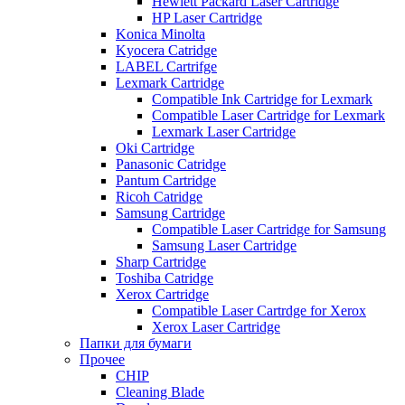
Hewlett Packard Laser Cartridge
HP Laser Cartridge
Konica Minolta
Kyocera Catridge
LABEL Cartrifge
Lexmark Cartridge
Compatible Ink Cartridge for Lexmark
Compatible Laser Cartridge for Lexmark
Lexmark Laser Cartridge
Oki Cartridge
Panasonic Catridge
Pantum Cartridge
Ricoh Catridge
Samsung Cartridge
Compatible Laser Cartridge for Samsung
Samsung Laser Cartridge
Sharp Cartridge
Toshiba Catridge
Xerox Cartridge
Compatible Laser Cartrdge for Xerox
Xerox Laser Cartridge
Папки для бумаги
Прочее
CHIP
Cleaning Blade