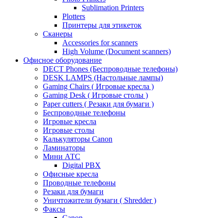
Sublimation Printers
Plotters
Принтеры для этикеток
Сканеры
Accessories for scanners
High Volume (Document scanners)
Офисное оборудование
DECT Phones (Беспроводные телефоны)
DESK LAMPS (Настольные лампы)
Gaming Chairs ( Игровые кресла )
Gaming Desk ( Игровые столы )
Paper cutters ( Резаки для бумаги )
Беспроводные телефоны
Игровые кресла
Игровые столы
Калькуляторы Canon
Ламинаторы
Мини АТС
Digital PBX
Офисные кресла
Проводные телефоны
Резаки для бумаги
Уничтожители бумаги ( Shredder )
Факсы
Canon