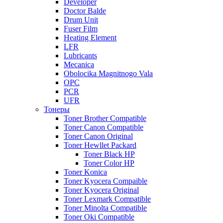
Developer
Doctor Balde
Drum Unit
Fuser Film
Heating Element
LFR
Lubricants
Mecanica
Obolocika Magnitnogo Vala
OPC
PCR
UFR
Тонеры
Toner Brother Compatible
Toner Canon Compatible
Toner Canon Original
Toner Hewllet Packard
Toner Black HP
Toner Color HP
Toner Konica
Toner Kyocera Compaible
Toner Kyocera Original
Toner Lexmark Compatible
Toner Minolta Compatible
Toner Oki Compatible