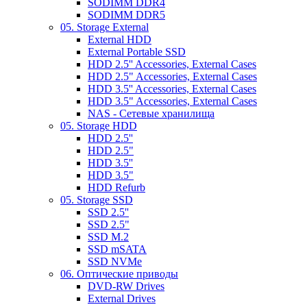
SODIMM DDR4
SODIMM DDR5
05. Storage External
External HDD
External Portable SSD
HDD 2.5'' Accessories, External Cases
HDD 2.5" Accessories, External Cases
HDD 3.5'' Accessories, External Cases
HDD 3.5" Accessories, External Cases
NAS - Сетевые хранилища
05. Storage HDD
HDD 2.5''
HDD 2.5"
HDD 3.5''
HDD 3.5"
HDD Refurb
05. Storage SSD
SSD 2.5''
SSD 2.5"
SSD M.2
SSD mSATA
SSD NVMe
06. Оптические приводы
DVD-RW Drives
External Drives