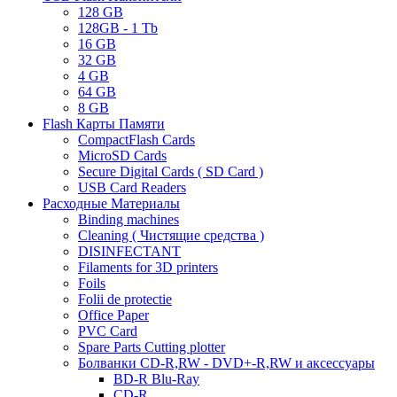
128 GB
128GB - 1 Tb
16 GB
32 GB
4 GB
64 GB
8 GB
Flash Карты Памяти
CompactFlash Cards
MicroSD Cards
Secure Digital Cards ( SD Card )
USB Card Readers
Расходные Материалы
Binding machines
Cleaning ( Чистящие средства )
DISINFECTANT
Filaments for 3D printers
Foils
Folii de protectie
Office Paper
PVC Card
Spare Parts Cutting plotter
Болванки CD-R,RW - DVD+-R,RW и аксессуары
BD-R Blu-Ray
CD-R