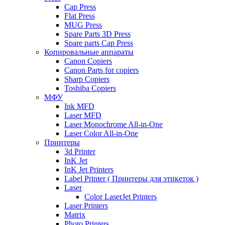
Cap Press
Flat Press
MUG Press
Spare Parts 3D Press
Spare parts Cap Press
Копировальные аппараты
Canon Copiers
Canon Parts for copiers
Sharp Copiers
Toshiba Copiers
МФУ
Ink MFD
Laser MFD
Laser Monochrome All-in-One
Laser Color All-in-One
Принтеры
3d Printer
InK Jet
InK Jet Printers
Label Printer ( Принтеры для этикеток )
Laser
Color LaserJet Printers
Laser Printers
Matrix
Photo Printers