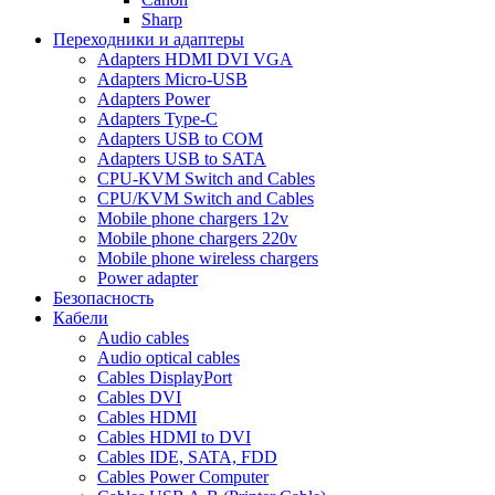
Sharp
Переходники и адаптеры
Adapters HDMI DVI VGA
Adapters Micro-USB
Adapters Power
Adapters Type-C
Adapters USB to COM
Adapters USB to SATA
CPU-KVM Switch and Cables
CPU/KVM Switch and Cables
Mobile phone chargers 12v
Mobile phone chargers 220v
Mobile phone wireless chargers
Power adapter
Безопасность
Кабели
Audio cables
Audio optical cables
Cables DisplayPort
Cables DVI
Cables HDMI
Cables HDMI to DVI
Cables IDE, SATA, FDD
Cables Power Computer