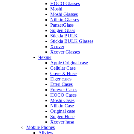
HOCO Glasses
Moshi
Moshi Glasses
Nillkin Glasses
PanzerGlass
Spigen Glass
Stickla BULK
Stickla BULK Glasses
Xcover
Xcover Glasses
Чехлы
Apple Original case
Cellular Case
CoverX Huse
Eiger cases
Etteri Cases
Forever Cases
HOCO Cases
Moshi Cases
Nillkin Case
Original case
Spigen Huse
Xcover husa
Mobile Phones
Allview