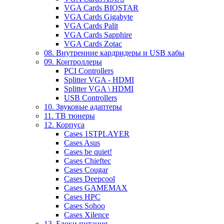
VGA Cards BIOSTAR
VGA Cards Gigabyte
VGA Cards Palit
VGA Cards Sapphire
VGA Cards Zotac
08. Внутренние кардридеры и USB хабы
09. Контроллеры
PCI Controllers
Splitter VGA - HDMI
Splitter VGA \ HDMI
USB Controllers
10. Звуковые адаптеры
11. ТВ тюнеры
12. Корпуса
Cases 1STPLAYER
Cases Asus
Cases be quiet!
Cases Chieftec
Cases Cougar
Cases Deepcool
Cases GAMEMAX
Cases HPC
Cases Sohoo
Cases Xilence
13. Блоки питания