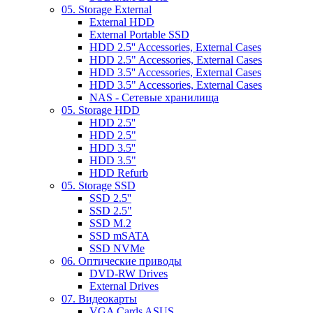
05. Storage External
External HDD
External Portable SSD
HDD 2.5'' Accessories, External Cases
HDD 2.5" Accessories, External Cases
HDD 3.5'' Accessories, External Cases
HDD 3.5" Accessories, External Cases
NAS - Сетевые хранилища
05. Storage HDD
HDD 2.5''
HDD 2.5"
HDD 3.5''
HDD 3.5"
HDD Refurb
05. Storage SSD
SSD 2.5''
SSD 2.5"
SSD M.2
SSD mSATA
SSD NVMe
06. Оптические приводы
DVD-RW Drives
External Drives
07. Видеокарты
VGA Cards ASUS