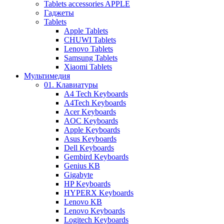
Tablets accessories APPLE
Гаджеты
Tablets
Apple Tablets
CHUWI Tablets
Lenovo Tablets
Samsung Tablets
Xiaomi Tablets
Мультимедия
01. Клавиатуры
A4 Tech Keyboards
A4Tech Keyboards
Acer Keyboards
AOC Keyboards
Apple Keyboards
Asus Keyboards
Dell Keyboards
Gembird Keyboards
Genius KB
Gigabyte
HP Keyboards
HYPERX Keyboards
Lenovo KB
Lenovo Keyboards
Logitech Keyboards