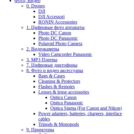
Фото, Видео
0. Drones
DJI
DJI Accessori
RONIN Accessories
1. Цифровые фото аппараты
Photo DC Canon
Photo DC Panasonic
Polaroid Photo Camera
2. Видеокамеры
Video Camcorder Panasonic
3. MP3 Плееры
7. Цифровые диктофоны
8. Фото и видео аксессуары
Bags & Cases
Cleaning & Protectors
Flashes & Remotes
Lenses & lense accessories
Optica Canon
Optica Panasonic
Optica Sigma (For Canon and Nikon)
Power adapters, batteries, chargers, interface
cables
Tripods & Monopods
9. Проекторы