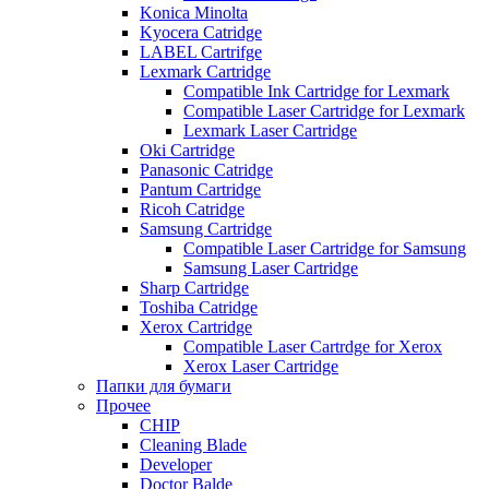
Konica Minolta
Kyocera Catridge
LABEL Cartrifge
Lexmark Cartridge
Compatible Ink Cartridge for Lexmark
Compatible Laser Cartridge for Lexmark
Lexmark Laser Cartridge
Oki Cartridge
Panasonic Catridge
Pantum Cartridge
Ricoh Catridge
Samsung Cartridge
Compatible Laser Cartridge for Samsung
Samsung Laser Cartridge
Sharp Cartridge
Toshiba Catridge
Xerox Cartridge
Compatible Laser Cartrdge for Xerox
Xerox Laser Cartridge
Папки для бумаги
Прочее
CHIP
Cleaning Blade
Developer
Doctor Balde