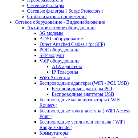
Сетевые фильтры
Сетевые фильтры ( Surge Protectors )
Стабилизаторы напряжения
Сетевое оборудование - Видеонаблюдение
Активное сетевое оборудование
3G модемы
ADSL оборудование
Direct Attached Cables ( for SFP)
POE оборудование
SFP модули
VoIP оборудование
ATA адаптеры
IP Телефоны
WiFi Антенны
Беспроводные адаптеры (WiFi - PCI, USB)
Беспроводные адаптеры PCI
Беспроводные адаптеры USB
Беспроводные маршрутизаторы ( WiFi
Routers )
Беспроводные точки доступа ( WiFi Access
Point )
Беспроводные усилители сигнала ( WiFi
Range Extender)
Коммутаторы