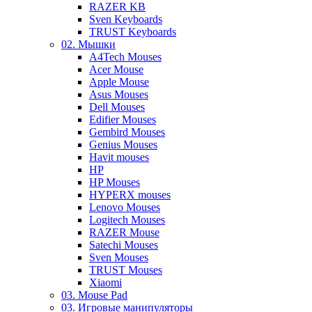
RAZER KB
Sven Keyboards
TRUST Keyboards
02. Мышки
A4Tech Mouses
Acer Mouse
Apple Mouse
Asus Mouses
Dell Mouses
Edifier Mouses
Gembird Mouses
Genius Mouses
Havit mouses
HP
HP Mouses
HYPERX mouses
Lenovo Mouses
Logitech Mouses
RAZER Mouse
Satechi Mouses
Sven Mouses
TRUST Mouses
Xiaomi
03. Mouse Pad
03. Игровые манипуляторы