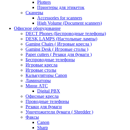
Plotters
Принтеры для этикеток
Сканеры
Accessories for scanners
High Volume (Document scanners)
Офисное оборудование
DECT Phones (Беспроводные телефоны)
DESK LAMPS (Настольные лампы)
Gaming Chairs ( Игровые кресла )
Gaming Desk ( Игровые столы )
Paper cutters ( Резаки для бумаги )
Беспроводные телефоны
Игровые кресла
Игровые столы
Калькуляторы Canon
Ламинаторы
Мини АТС
Digital PBX
Офисные кресла
Проводные телефоны
Резаки для бумаги
Уничтожители бумаги ( Shredder )
Факсы
Canon
Sharp