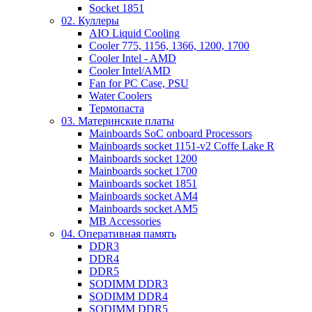
Socket 1851
02. Куллеры
AIO Liquid Cooling
Cooler 775, 1156, 1366, 1200, 1700
Cooler Intel - AMD
Cooler Intel/AMD
Fan for PC Case, PSU
Water Coolers
Термопаста
03. Материнские платы
Mainboards SoC onboard Processors
Mainboards socket 1151-v2 Coffe Lake R
Mainboards socket 1200
Mainboards socket 1700
Mainboards socket 1851
Mainboards socket AM4
Mainboards socket AM5
MB Accessories
04. Оперативная память
DDR3
DDR4
DDR5
SODIMM DDR3
SODIMM DDR4
SODIMM DDR5