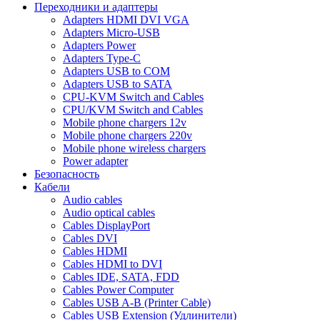
Переходники и адаптеры
Adapters HDMI DVI VGA
Adapters Micro-USB
Adapters Power
Adapters Type-C
Adapters USB to COM
Adapters USB to SATA
CPU-KVM Switch and Cables
CPU/KVM Switch and Cables
Mobile phone chargers 12v
Mobile phone chargers 220v
Mobile phone wireless chargers
Power adapter
Безопасность
Кабели
Audio cables
Audio optical cables
Cables DisplayPort
Cables DVI
Cables HDMI
Cables HDMI to DVI
Cables IDE, SATA, FDD
Cables Power Computer
Cables USB A-B (Printer Cable)
Cables USB Extension (Удлинители)