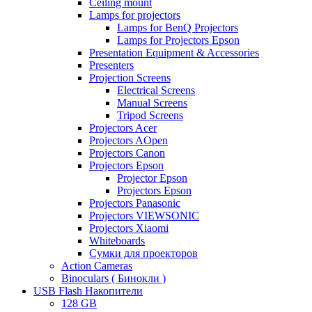
Ceiling mount
Lamps for projectors
Lamps for BenQ Projectors
Lamps for Projectors Epson
Presentation Equipment & Accessories
Presenters
Projection Screens
Electrical Screens
Manual Screens
Tripod Screens
Projectors Acer
Projectors AOpen
Projectors Canon
Projectors Epson
Projector Epson
Projectors Epson
Projectors Panasonic
Projectors VIEWSONIC
Projectors Xiaomi
Whiteboards
Сумки для проекторов
Action Cameras
Binoculars ( Бинокли )
USB Flash Накопители
128 GB