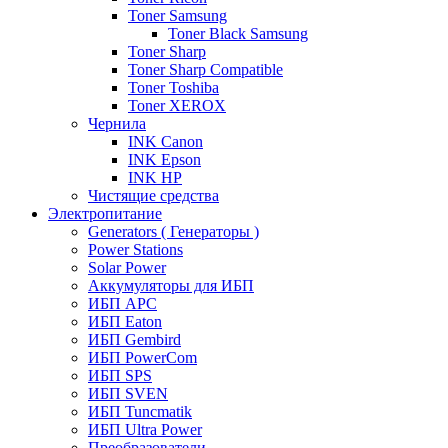
Toner Samsung
Toner Black Samsung
Toner Sharp
Toner Sharp Compatible
Toner Toshiba
Toner XEROX
Чернила
INK Canon
INK Epson
INK HP
Чистящие средства
Электропитание
Generators ( Генераторы )
Power Stations
Solar Power
Аккумуляторы для ИБП
ИБП APC
ИБП Eaton
ИБП Gembird
ИБП PowerCom
ИБП SPS
ИБП SVEN
ИБП Tuncmatik
ИБП Ultra Power
Преобразователи