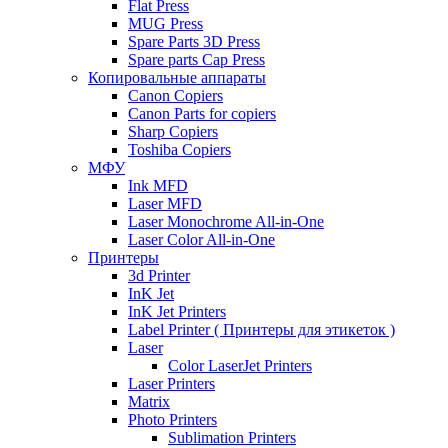
Flat Press
MUG Press
Spare Parts 3D Press
Spare parts Cap Press
Копировальные аппараты
Canon Copiers
Canon Parts for copiers
Sharp Copiers
Toshiba Copiers
МФУ
Ink MFD
Laser MFD
Laser Monochrome All-in-One
Laser Color All-in-One
Принтеры
3d Printer
InK Jet
InK Jet Printers
Label Printer ( Принтеры для этикеток )
Laser
Color LaserJet Printers
Laser Printers
Matrix
Photo Printers
Sublimation Printers