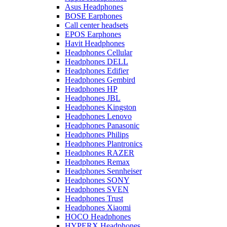
Asus Headphones
BOSE Earphones
Call center headsets
EPOS Earphones
Havit Headphones
Headphones Cellular
Headphones DELL
Headphones Edifier
Headphones Gembird
Headphones HP
Headphones JBL
Headphones Kingston
Headphones Lenovo
Headphones Panasonic
Headphones Philips
Headphones Plantronics
Headphones RAZER
Headphones Remax
Headphones Sennheiser
Headphones SONY
Headphones SVEN
Headphones Trust
Headphones Xiaomi
HOCO Headphones
HYPERX Headphones