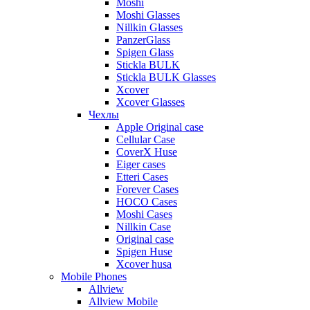
Moshi
Moshi Glasses
Nillkin Glasses
PanzerGlass
Spigen Glass
Stickla BULK
Stickla BULK Glasses
Xcover
Xcover Glasses
Чехлы
Apple Original case
Cellular Case
CoverX Huse
Eiger cases
Etteri Cases
Forever Cases
HOCO Cases
Moshi Cases
Nillkin Case
Original case
Spigen Huse
Xcover husa
Mobile Phones
Allview
Allview Mobile