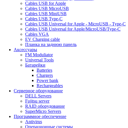
Cables USB for Apple
Cables USB MicroUSB
Cables USB MiniUSB
Cables USB Type-C
Cables USB Universal for Apple - MicroUSB - Type-C
Cables USB Universal for Apple/MicroUSB/Type-C
Cables VGA
EV Charging cable
Планка на заднюю панель
Аксессуары
FM Moduliator
Universal Tools
Батарейки
Batteries
Chargers
Power bank
Rechargeables
Серверное оборудование
DELL Servers
Fujitsu server
RAID оборудование
SuperMicro Servers
Программное обеспечение
Antivirus
Операционные системы