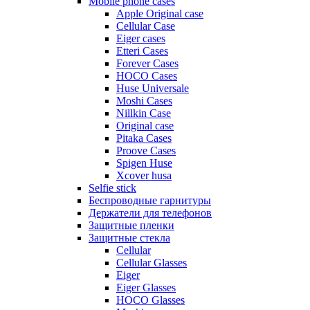
Mobile phone cases
Apple Original case
Cellular Case
Eiger cases
Etteri Cases
Forever Cases
HOCO Cases
Huse Universale
Moshi Cases
Nillkin Case
Original case
Pitaka Cases
Proove Cases
Spigen Huse
Xcover husa
Selfie stick
Беспроводные гарнитуры
Держатели для телефонов
Защитные пленки
Защитные стекла
Cellular
Cellular Glasses
Eiger
Eiger Glasses
HOCO Glasses