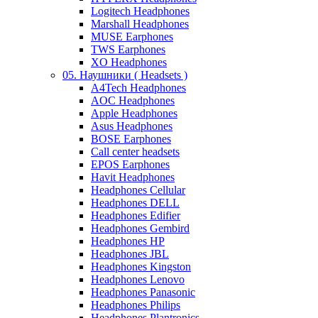
Logitech Headphones
Marshall Headphones
MUSE Earphones
TWS Earphones
XO Headphones
05. Наушники ( Headsets )
A4Tech Headphones
AOC Headphones
Apple Headphones
Asus Headphones
BOSE Earphones
Call center headsets
EPOS Earphones
Havit Headphones
Headphones Cellular
Headphones DELL
Headphones Edifier
Headphones Gembird
Headphones HP
Headphones JBL
Headphones Kingston
Headphones Lenovo
Headphones Panasonic
Headphones Philips
Headphones Plantronics