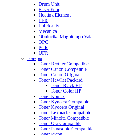
Drum Unit
Fuser Film
Heating Element
LFR
Lubricants
Mecanica
Obolocika Magnitnogo Vala
OPC
PCR
UFR
Тонеры
Toner Brother Compatible
Toner Canon Compatible
Toner Canon Original
Toner Hewllet Packard
Toner Black HP
Toner Color HP
Toner Konica
Toner Kyocera Compaible
Toner Kyocera Original
Toner Lexmark Compatible
Toner Minolta Compatible
Toner Oki Compatible
Toner Panasonic Compatible
Toner Ricoh