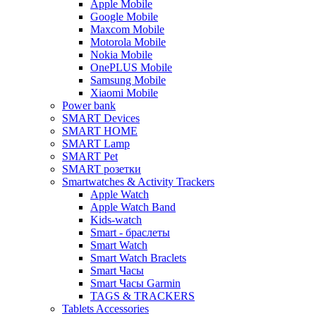
Apple Mobile
Google Mobile
Maxcom Mobile
Motorola Mobile
Nokia Mobile
OnePLUS Mobile
Samsung Mobile
Xiaomi Mobile
Power bank
SMART Devices
SMART HOME
SMART Lamp
SMART Pet
SMART розетки
Smartwatches & Activity Trackers
Apple Watch
Apple Watch Band
Kids-watch
Smart - браслеты
Smart Watch
Smart Watch Braclets
Smart Часы
Smart Часы Garmin
TAGS & TRACKERS
Tablets Accessories