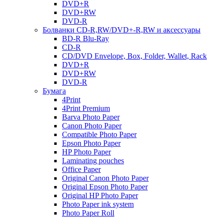
DVD+R
DVD+RW
DVD-R
Болванки CD-R,RW/DVD+-R,RW и аксессуары
BD-R Blu-Ray
CD-R
CD/DVD Envelope, Box, Folder, Wallet, Rack
DVD+R
DVD+RW
DVD-R
Бумага
4Print
4Print Premium
Barva Photo Paper
Canon Photo Paper
Compatible Photo Paper
Epson Photo Paper
HP Photo Paper
Laminating pouches
Office Paper
Original Canon Photo Paper
Original Epson Photo Paper
Original HP Photo Paper
Photo Paper ink system
Photo Paper Roll