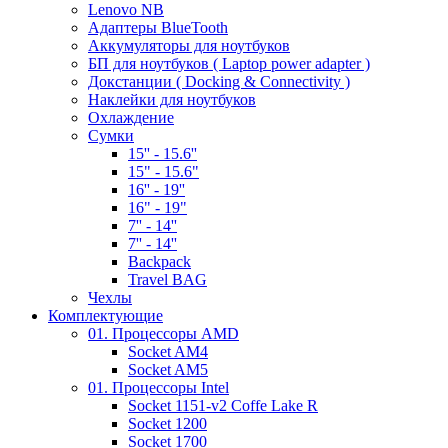
Lenovo NB
Адаптеры BlueTooth
Аккумуляторы для ноутбуков
БП для ноутбуков ( Laptop power adapter )
Докстанции ( Docking & Connectivity )
Наклейки для ноутбуков
Охлаждение
Сумки
15'' - 15.6''
15" - 15.6"
16'' - 19''
16" - 19"
7'' - 14''
7'' - 14''
Backpack
Travel BAG
Чехлы
Комплектующие
01. Процессоры AMD
Socket AM4
Socket AM5
01. Процессоры Intel
Socket 1151-v2 Coffe Lake R
Socket 1200
Socket 1700