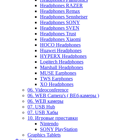
Headphones RAZER
Headphones Remax
Headphones Sennheiser
Headphones SONY
Headphones SVEN
Headphones Trust
Headphones Xiaomi
HOCO Headphones
Huawei Headphones
HYPERX Headphones
Logitech Headphones
Marshall Headphones
MUSE Earphones
TWS Earphones
XO Headphones
06. Videoconference
06. WEB Camera's ( ВЕб-камеры )
06. WEB камеры
07. USB Hub
07. USB Хабы
10. Игровые приставки
Nintendo
SONY PlayStation
Graphics Tablets