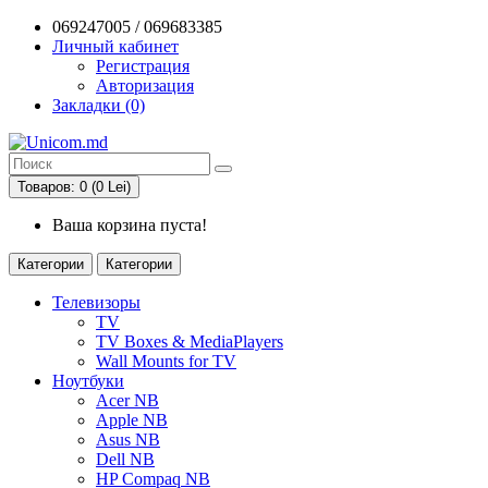
069247005 / 069683385
Личный кабинет
Регистрация
Авторизация
Закладки (0)
Товаров: 0 (0 Lei)
Ваша корзина пуста!
Категории
Категории
Телевизоры
TV
TV Boxes & MediaPlayers
Wall Mounts for TV
Ноутбуки
Acer NB
Apple NB
Asus NB
Dell NB
HP Compaq NB