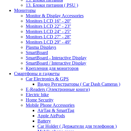
13. Блоки питания ( PSU )
Мониторы
Monitor & Display Accessories
Monitors LCD 16'' - 20''
Monitors LCD 22'' - 23''
Monitors LCD 24'' - 25''
Monitors LCD 27'' - 28''
Monitors LCD 29'' - 49''
Plasma Displays
SmartBoard
SmartBoard - Interactive Display
SmartBoard / Interactive Display
Крепления для мониторов
Смартфоны и гаджеты
Car Electronics & GPS
Видео Регистраторы ( Car Dash Cameras )
E-Readers (Электронные книги)
Electric bike
Home Security
Mobile Phone Accessories
AirTag & SmartTag
Apple AirPods
Battery
Car Holder ( Держатели для телефонов )