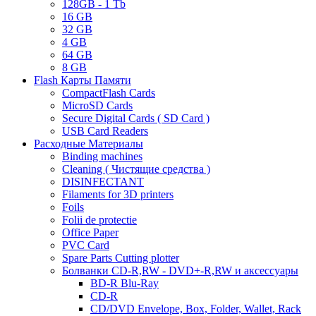
128GB - 1 Tb
16 GB
32 GB
4 GB
64 GB
8 GB
Flash Карты Памяти
CompactFlash Cards
MicroSD Cards
Secure Digital Cards ( SD Card )
USB Card Readers
Расходные Материалы
Binding machines
Cleaning ( Чистящие средства )
DISINFECTANT
Filaments for 3D printers
Foils
Folii de protectie
Office Paper
PVC Card
Spare Parts Cutting plotter
Болванки CD-R,RW - DVD+-R,RW и аксессуары
BD-R Blu-Ray
CD-R
CD/DVD Envelope, Box, Folder, Wallet, Rack