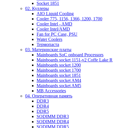
Socket 1851
02. Куллеры
AIO Liquid Cooling
Cooler 775, 1156, 1366, 1200, 1700
Cooler Intel - AMD
Cooler Intel/AMD
Fan for PC Case, PSU
Water Coolers
Термопаста
03. Материнские платы
Mainboards SoC onboard Processors
Mainboards socket 1151-v2 Coffe Lake R
Mainboards socket 1200
Mainboards socket 1700
Mainboards socket 1851
Mainboards socket AM4
Mainboards socket AM5
MB Accessories
04. Оперативная память
DDR3
DDR4
DDR5
SODIMM DDR3
SODIMM DDR4
SODIMM DDR5