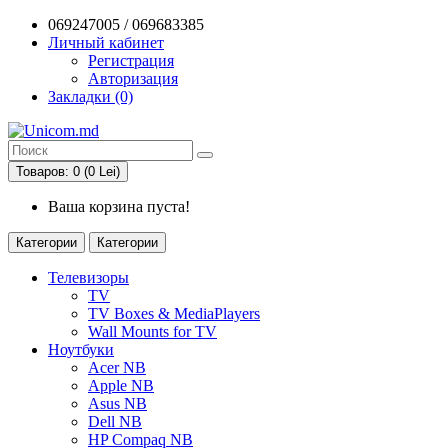
069247005 / 069683385
Личный кабинет
Регистрация
Авторизация
Закладки (0)
Товаров: 0 (0 Lei)
Ваша корзина пуста!
Категории
Категории
Телевизоры
TV
TV Boxes & MediaPlayers
Wall Mounts for TV
Ноутбуки
Acer NB
Apple NB
Asus NB
Dell NB
HP Compaq NB