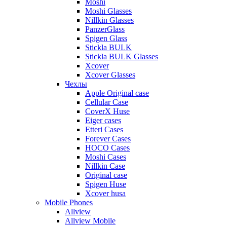
Moshi
Moshi Glasses
Nillkin Glasses
PanzerGlass
Spigen Glass
Stickla BULK
Stickla BULK Glasses
Xcover
Xcover Glasses
Чехлы
Apple Original case
Cellular Case
CoverX Huse
Eiger cases
Etteri Cases
Forever Cases
HOCO Cases
Moshi Cases
Nillkin Case
Original case
Spigen Huse
Xcover husa
Mobile Phones
Allview
Allview Mobile