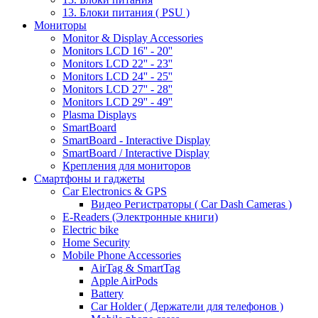
13. Блоки питания ( PSU )
Мониторы
Monitor & Display Accessories
Monitors LCD 16'' - 20''
Monitors LCD 22'' - 23''
Monitors LCD 24'' - 25''
Monitors LCD 27'' - 28''
Monitors LCD 29'' - 49''
Plasma Displays
SmartBoard
SmartBoard - Interactive Display
SmartBoard / Interactive Display
Крепления для мониторов
Смартфоны и гаджеты
Car Electronics & GPS
Видео Регистраторы ( Car Dash Cameras )
E-Readers (Электронные книги)
Electric bike
Home Security
Mobile Phone Accessories
AirTag & SmartTag
Apple AirPods
Battery
Car Holder ( Держатели для телефонов )