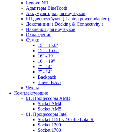
Lenovo NB
Адаптеры BlueTooth
Аккумуляторы для ноутбуков
БП для ноутбуков ( Laptop power adapter )
Докстанции ( Docking & Connectivity )
Наклейки для ноутбуков
Охлаждение
Сумки
15'' - 15.6''
15" - 15.6"
16'' - 19''
16" - 19"
7'' - 14''
7'' - 14''
Backpack
Travel BAG
Чехлы
Комплектующие
01. Процессоры AMD
Socket AM4
Socket AM5
01. Процессоры Intel
Socket 1151-v2 Coffe Lake R
Socket 1200
Socket 1700