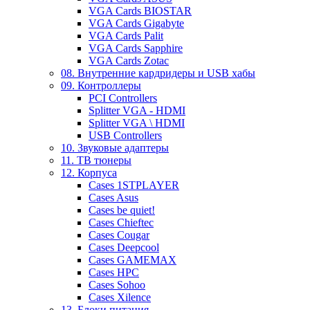
VGA Cards BIOSTAR
VGA Cards Gigabyte
VGA Cards Palit
VGA Cards Sapphire
VGA Cards Zotac
08. Внутренние кардридеры и USB хабы
09. Контроллеры
PCI Controllers
Splitter VGA - HDMI
Splitter VGA \ HDMI
USB Controllers
10. Звуковые адаптеры
11. ТВ тюнеры
12. Корпуса
Cases 1STPLAYER
Cases Asus
Cases be quiet!
Cases Chieftec
Cases Cougar
Cases Deepcool
Cases GAMEMAX
Cases HPC
Cases Sohoo
Cases Xilence
13. Блоки питания