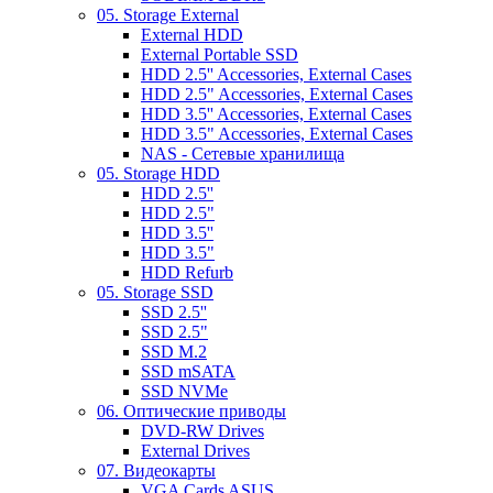
05. Storage External
External HDD
External Portable SSD
HDD 2.5'' Accessories, External Cases
HDD 2.5" Accessories, External Cases
HDD 3.5'' Accessories, External Cases
HDD 3.5" Accessories, External Cases
NAS - Сетевые хранилища
05. Storage HDD
HDD 2.5''
HDD 2.5"
HDD 3.5''
HDD 3.5"
HDD Refurb
05. Storage SSD
SSD 2.5''
SSD 2.5"
SSD M.2
SSD mSATA
SSD NVMe
06. Оптические приводы
DVD-RW Drives
External Drives
07. Видеокарты
VGA Cards ASUS