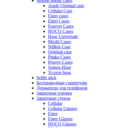
Mobile phone cases
Apple Original case
Cellular Case
Eiger cases
Etteri Cases
Forever Cases
HOCO Cases
Huse Universale
Moshi Cases
Nillkin Case
Original case
Pitaka Cases
Proove Cases
Spigen Huse
Xcover husa
Selfie stick
Беспроводные гарнитуры
Держатели для телефонов
Защитные пленки
Защитные стекла
Cellular
Cellular Glasses
Eiger
Eiger Glasses
HOCO Glasses