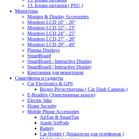
13. Блоки питания ( PSU )
Мониторы
Monitor & Display Accessories
Monitors LCD 16'' - 20''
Monitors LCD 22'' - 23''
Monitors LCD 24'' - 25''
Monitors LCD 27'' - 28''
Monitors LCD 29'' - 49''
Plasma Displays
SmartBoard
SmartBoard - Interactive Display
SmartBoard / Interactive Display
Крепления для мониторов
Смартфоны и гаджеты
Car Electronics & GPS
Видео Регистраторы ( Car Dash Cameras )
E-Readers (Электронные книги)
Electric bike
Home Security
Mobile Phone Accessories
AirTag & SmartTag
Apple AirPods
Battery
Car Holder ( Держатели для телефонов )