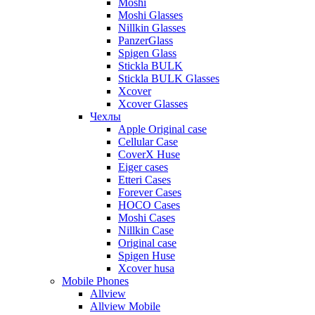
Moshi
Moshi Glasses
Nillkin Glasses
PanzerGlass
Spigen Glass
Stickla BULK
Stickla BULK Glasses
Xcover
Xcover Glasses
Чехлы
Apple Original case
Cellular Case
CoverX Huse
Eiger cases
Etteri Cases
Forever Cases
HOCO Cases
Moshi Cases
Nillkin Case
Original case
Spigen Huse
Xcover husa
Mobile Phones
Allview
Allview Mobile