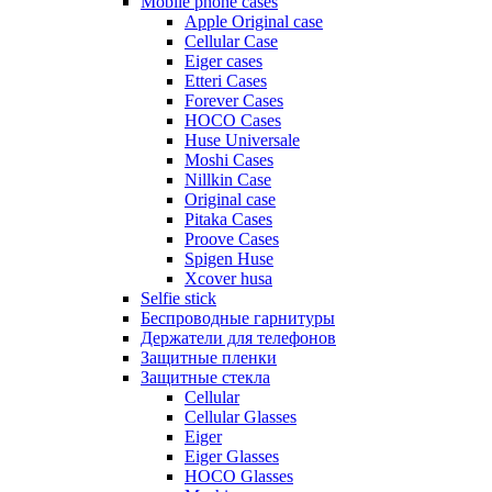
Mobile phone cases
Apple Original case
Cellular Case
Eiger cases
Etteri Cases
Forever Cases
HOCO Cases
Huse Universale
Moshi Cases
Nillkin Case
Original case
Pitaka Cases
Proove Cases
Spigen Huse
Xcover husa
Selfie stick
Беспроводные гарнитуры
Держатели для телефонов
Защитные пленки
Защитные стекла
Cellular
Cellular Glasses
Eiger
Eiger Glasses
HOCO Glasses