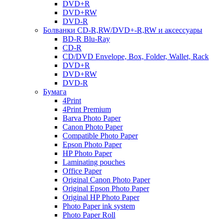
DVD+R
DVD+RW
DVD-R
Болванки CD-R,RW/DVD+-R,RW и аксессуары
BD-R Blu-Ray
CD-R
CD/DVD Envelope, Box, Folder, Wallet, Rack
DVD+R
DVD+RW
DVD-R
Бумага
4Print
4Print Premium
Barva Photo Paper
Canon Photo Paper
Compatible Photo Paper
Epson Photo Paper
HP Photo Paper
Laminating pouches
Office Paper
Original Canon Photo Paper
Original Epson Photo Paper
Original HP Photo Paper
Photo Paper ink system
Photo Paper Roll