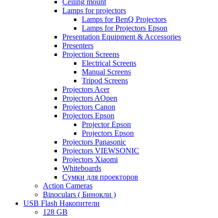
Ceiling mount
Lamps for projectors
Lamps for BenQ Projectors
Lamps for Projectors Epson
Presentation Equipment & Accessories
Presenters
Projection Screens
Electrical Screens
Manual Screens
Tripod Screens
Projectors Acer
Projectors AOpen
Projectors Canon
Projectors Epson
Projector Epson
Projectors Epson
Projectors Panasonic
Projectors VIEWSONIC
Projectors Xiaomi
Whiteboards
Сумки для проекторов
Action Cameras
Binoculars ( Бинокли )
USB Flash Накопители
128 GB