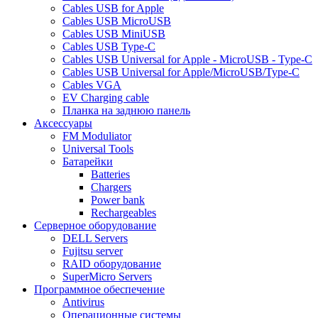
Cables USB for Apple
Cables USB MicroUSB
Cables USB MiniUSB
Cables USB Type-C
Cables USB Universal for Apple - MicroUSB - Type-C
Cables USB Universal for Apple/MicroUSB/Type-C
Cables VGA
EV Charging cable
Планка на заднюю панель
Аксессуары
FM Moduliator
Universal Tools
Батарейки
Batteries
Chargers
Power bank
Rechargeables
Серверное оборудование
DELL Servers
Fujitsu server
RAID оборудование
SuperMicro Servers
Программное обеспечение
Antivirus
Операционные системы