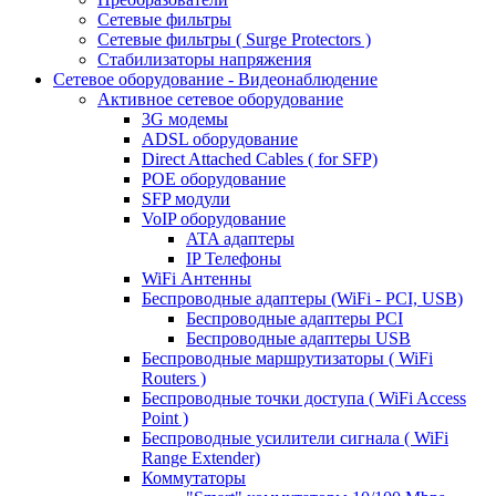
Сетевые фильтры
Сетевые фильтры ( Surge Protectors )
Стабилизаторы напряжения
Сетевое оборудование - Видеонаблюдение
Активное сетевое оборудование
3G модемы
ADSL оборудование
Direct Attached Cables ( for SFP)
POE оборудование
SFP модули
VoIP оборудование
ATA адаптеры
IP Телефоны
WiFi Антенны
Беспроводные адаптеры (WiFi - PCI, USB)
Беспроводные адаптеры PCI
Беспроводные адаптеры USB
Беспроводные маршрутизаторы ( WiFi
Routers )
Беспроводные точки доступа ( WiFi Access
Point )
Беспроводные усилители сигнала ( WiFi
Range Extender)
Коммутаторы