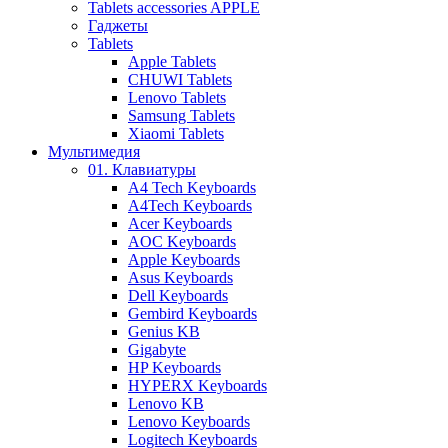
Tablets accessories APPLE
Гаджеты
Tablets
Apple Tablets
CHUWI Tablets
Lenovo Tablets
Samsung Tablets
Xiaomi Tablets
Мультимедия
01. Клавиатуры
A4 Tech Keyboards
A4Tech Keyboards
Acer Keyboards
AOC Keyboards
Apple Keyboards
Asus Keyboards
Dell Keyboards
Gembird Keyboards
Genius KB
Gigabyte
HP Keyboards
HYPERX Keyboards
Lenovo KB
Lenovo Keyboards
Logitech Keyboards