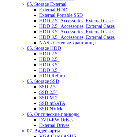
05. Storage External
External HDD
External Portable SSD
HDD 2.5'' Accessories, External Cases
HDD 2.5" Accessories, External Cases
HDD 3.5'' Accessories, External Cases
HDD 3.5" Accessories, External Cases
NAS - Сетевые хранилища
05. Storage HDD
HDD 2.5''
HDD 2.5"
HDD 3.5''
HDD 3.5"
HDD Refurb
05. Storage SSD
SSD 2.5''
SSD 2.5"
SSD M.2
SSD mSATA
SSD NVMe
06. Оптические приводы
DVD-RW Drives
External Drives
07. Видеокарты
VGA Cards ASUS