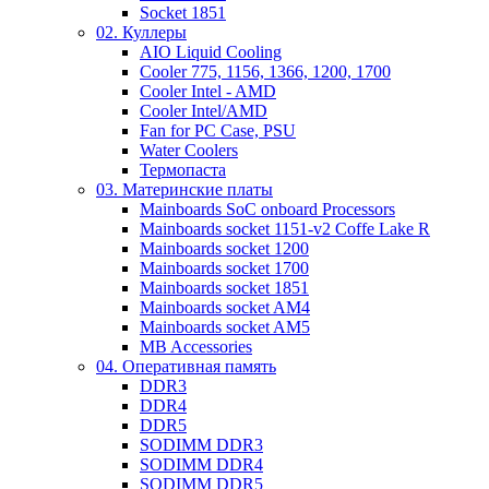
Socket 1851
02. Куллеры
AIO Liquid Cooling
Cooler 775, 1156, 1366, 1200, 1700
Cooler Intel - AMD
Cooler Intel/AMD
Fan for PC Case, PSU
Water Coolers
Термопаста
03. Материнские платы
Mainboards SoC onboard Processors
Mainboards socket 1151-v2 Coffe Lake R
Mainboards socket 1200
Mainboards socket 1700
Mainboards socket 1851
Mainboards socket AM4
Mainboards socket AM5
MB Accessories
04. Оперативная память
DDR3
DDR4
DDR5
SODIMM DDR3
SODIMM DDR4
SODIMM DDR5