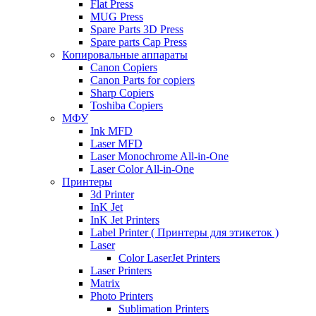
Flat Press
MUG Press
Spare Parts 3D Press
Spare parts Cap Press
Копировальные аппараты
Canon Copiers
Canon Parts for copiers
Sharp Copiers
Toshiba Copiers
МФУ
Ink MFD
Laser MFD
Laser Monochrome All-in-One
Laser Color All-in-One
Принтеры
3d Printer
InK Jet
InK Jet Printers
Label Printer ( Принтеры для этикеток )
Laser
Color LaserJet Printers
Laser Printers
Matrix
Photo Printers
Sublimation Printers