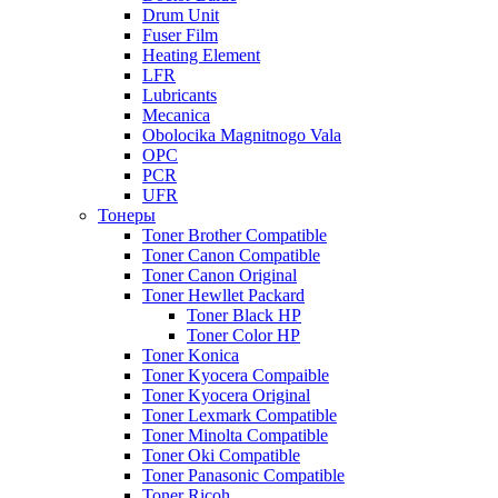
Drum Unit
Fuser Film
Heating Element
LFR
Lubricants
Mecanica
Obolocika Magnitnogo Vala
OPC
PCR
UFR
Тонеры
Toner Brother Compatible
Toner Canon Compatible
Toner Canon Original
Toner Hewllet Packard
Toner Black HP
Toner Color HP
Toner Konica
Toner Kyocera Compaible
Toner Kyocera Original
Toner Lexmark Compatible
Toner Minolta Compatible
Toner Oki Compatible
Toner Panasonic Compatible
Toner Ricoh