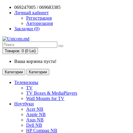
069247005 / 069683385
Личный кабинет
Регистрация
Авторизация
Закладки (0)
Товаров: 0 (0 Lei)
Ваша корзина пуста!
Категории
Категории
Телевизоры
TV
TV Boxes & MediaPlayers
Wall Mounts for TV
Ноутбуки
Acer NB
Apple NB
Asus NB
Dell NB
HP Compaq NB