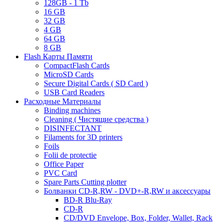
128GB - 1 Tb
16 GB
32 GB
4 GB
64 GB
8 GB
Flash Карты Памяти
CompactFlash Cards
MicroSD Cards
Secure Digital Cards ( SD Card )
USB Card Readers
Расходные Материалы
Binding machines
Cleaning ( Чистящие средства )
DISINFECTANT
Filaments for 3D printers
Foils
Folii de protectie
Office Paper
PVC Card
Spare Parts Cutting plotter
Болванки CD-R,RW - DVD+-R,RW и аксессуары
BD-R Blu-Ray
CD-R
CD/DVD Envelope, Box, Folder, Wallet, Rack