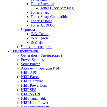
Toner Samsung
Toner Black Samsung
Toner Sharp
Toner Sharp Compatible
Toner Toshiba
Toner XEROX
Чернила
INK Canon
INK Epson
INK HP
Чистящие средства
Электропитание
Generators ( Генераторы )
Power Stations
Solar Power
Аккумуляторы для ИБП
ИБП APC
ИБП Eaton
ИБП Gembird
ИБП PowerCom
ИБП SPS
ИБП SVEN
ИБП Tuncmatik
ИБП Ultra Power
Преобразователи