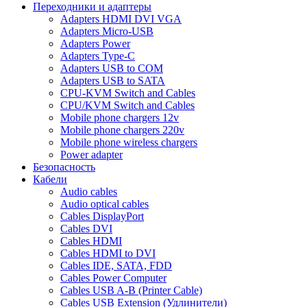
Переходники и адаптеры
Adapters HDMI DVI VGA
Adapters Micro-USB
Adapters Power
Adapters Type-C
Adapters USB to COM
Adapters USB to SATA
CPU-KVM Switch and Cables
CPU/KVM Switch and Cables
Mobile phone chargers 12v
Mobile phone chargers 220v
Mobile phone wireless chargers
Power adapter
Безопасность
Кабели
Audio cables
Audio optical cables
Cables DisplayPort
Cables DVI
Cables HDMI
Cables HDMI to DVI
Cables IDE, SATA, FDD
Cables Power Computer
Cables USB A-B (Printer Cable)
Cables USB Extension (Удлинители)