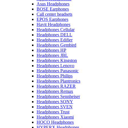
Asus Headphones
BOSE Earphones
Call center headsets
EPOS Earphones
Havit Headphones
Headphones Cellular
Headphones DELL
Headphones Edifier
Headphones Gembird
Headphones HP
Headphones JBL
Headphones Kingston
Headphones Lenovo
Headphones Panasonic
Headphones Philips
Headphones Plantronics
Headphones RAZER
Headphones Remax
Headphones Sennheiser
Headphones SONY
Headphones SVEN
Headphones Trust
Headphones Xiaomi
HOCO Headphones
HYPERX Headphones