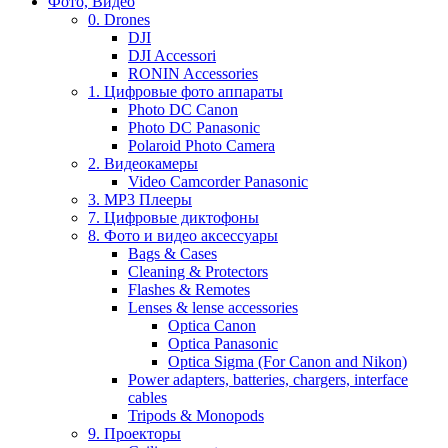
Фото, Видео
0. Drones
DJI
DJI Accessori
RONIN Accessories
1. Цифровые фото аппараты
Photo DC Canon
Photo DC Panasonic
Polaroid Photo Camera
2. Видеокамеры
Video Camcorder Panasonic
3. MP3 Плееры
7. Цифровые диктофоны
8. Фото и видео аксессуары
Bags & Cases
Cleaning & Protectors
Flashes & Remotes
Lenses & lense accessories
Optica Canon
Optica Panasonic
Optica Sigma (For Canon and Nikon)
Power adapters, batteries, chargers, interface
cables
Tripods & Monopods
9. Проекторы