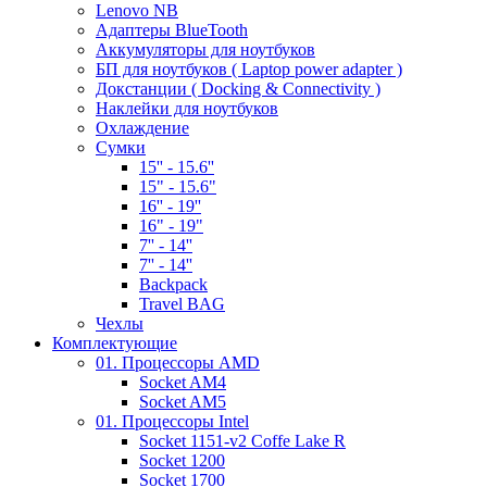
Lenovo NB
Адаптеры BlueTooth
Аккумуляторы для ноутбуков
БП для ноутбуков ( Laptop power adapter )
Докстанции ( Docking & Connectivity )
Наклейки для ноутбуков
Охлаждение
Сумки
15'' - 15.6''
15" - 15.6"
16'' - 19''
16" - 19"
7'' - 14''
7'' - 14''
Backpack
Travel BAG
Чехлы
Комплектующие
01. Процессоры AMD
Socket AM4
Socket AM5
01. Процессоры Intel
Socket 1151-v2 Coffe Lake R
Socket 1200
Socket 1700