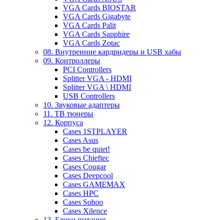
VGA Cards BIOSTAR
VGA Cards Gigabyte
VGA Cards Palit
VGA Cards Sapphire
VGA Cards Zotac
08. Внутренние кардридеры и USB хабы
09. Контроллеры
PCI Controllers
Splitter VGA - HDMI
Splitter VGA \ HDMI
USB Controllers
10. Звуковые адаптеры
11. ТВ тюнеры
12. Корпуса
Cases 1STPLAYER
Cases Asus
Cases be quiet!
Cases Chieftec
Cases Cougar
Cases Deepcool
Cases GAMEMAX
Cases HPC
Cases Sohoo
Cases Xilence
13. Блоки питания