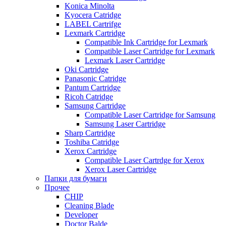
Konica Minolta
Kyocera Catridge
LABEL Cartrifge
Lexmark Cartridge
Compatible Ink Cartridge for Lexmark
Compatible Laser Cartridge for Lexmark
Lexmark Laser Cartridge
Oki Cartridge
Panasonic Catridge
Pantum Cartridge
Ricoh Catridge
Samsung Cartridge
Compatible Laser Cartridge for Samsung
Samsung Laser Cartridge
Sharp Cartridge
Toshiba Catridge
Xerox Cartridge
Compatible Laser Cartrdge for Xerox
Xerox Laser Cartridge
Папки для бумаги
Прочее
CHIP
Cleaning Blade
Developer
Doctor Balde