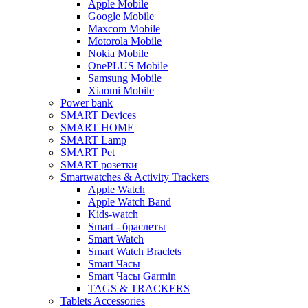
Apple Mobile
Google Mobile
Maxcom Mobile
Motorola Mobile
Nokia Mobile
OnePLUS Mobile
Samsung Mobile
Xiaomi Mobile
Power bank
SMART Devices
SMART HOME
SMART Lamp
SMART Pet
SMART розетки
Smartwatches & Activity Trackers
Apple Watch
Apple Watch Band
Kids-watch
Smart - браслеты
Smart Watch
Smart Watch Braclets
Smart Часы
Smart Часы Garmin
TAGS & TRACKERS
Tablets Accessories