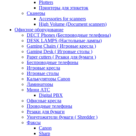
Plotters
Принтеры для этикеток
Сканеры
Accessories for scanners
High Volume (Document scanners)
Офисное оборудование
DECT Phones (Беспроводные телефоны)
DESK LAMPS (Настольные лампы)
Gaming Chairs ( Игровые кресла )
Gaming Desk ( Игровые столы )
Paper cutters ( Резаки для бумаги )
Беспроводные телефоны
Игровые кресла
Игровые столы
Калькуляторы Canon
Ламинаторы
Мини АТС
Digital PBX
Офисные кресла
Проводные телефоны
Резаки для бумаги
Уничтожители бумаги ( Shredder )
Факсы
Canon
Sharp