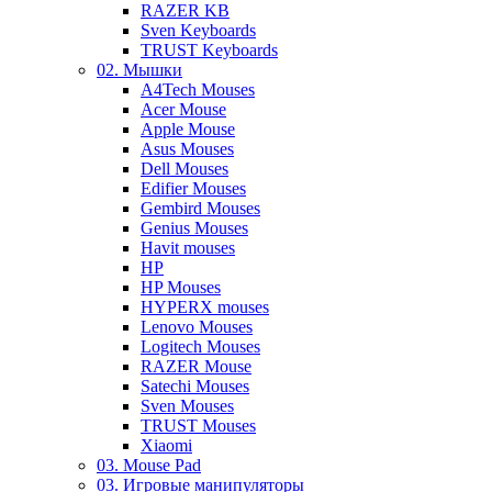
RAZER KB
Sven Keyboards
TRUST Keyboards
02. Мышки
A4Tech Mouses
Acer Mouse
Apple Mouse
Asus Mouses
Dell Mouses
Edifier Mouses
Gembird Mouses
Genius Mouses
Havit mouses
HP
HP Mouses
HYPERX mouses
Lenovo Mouses
Logitech Mouses
RAZER Mouse
Satechi Mouses
Sven Mouses
TRUST Mouses
Xiaomi
03. Mouse Pad
03. Игровые манипуляторы