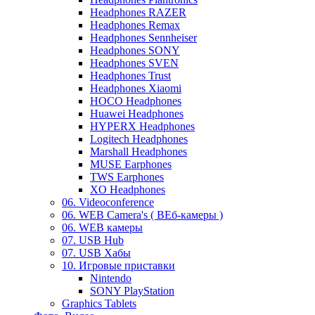
Headphones RAZER
Headphones Remax
Headphones Sennheiser
Headphones SONY
Headphones SVEN
Headphones Trust
Headphones Xiaomi
HOCO Headphones
Huawei Headphones
HYPERX Headphones
Logitech Headphones
Marshall Headphones
MUSE Earphones
TWS Earphones
XO Headphones
06. Videoconference
06. WEB Camera's ( ВЕб-камеры )
06. WEB камеры
07. USB Hub
07. USB Хабы
10. Игровые приставки
Nintendo
SONY PlayStation
Graphics Tablets