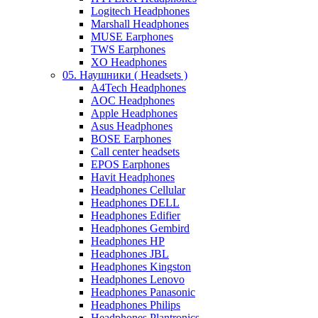
Logitech Headphones
Marshall Headphones
MUSE Earphones
TWS Earphones
XO Headphones
05. Наушники ( Headsets )
A4Tech Headphones
AOC Headphones
Apple Headphones
Asus Headphones
BOSE Earphones
Call center headsets
EPOS Earphones
Havit Headphones
Headphones Cellular
Headphones DELL
Headphones Edifier
Headphones Gembird
Headphones HP
Headphones JBL
Headphones Kingston
Headphones Lenovo
Headphones Panasonic
Headphones Philips
Headphones Plantronics