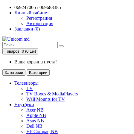
069247005 / 069683385
Личный кабинет
Регистрация
Авторизация
Закладки (0)
Товаров: 0 (0 Lei)
Ваша корзина пуста!
Категории
Категории
Телевизоры
TV
TV Boxes & MediaPlayers
Wall Mounts for TV
Ноутбуки
Acer NB
Apple NB
Asus NB
Dell NB
HP Compaq NB