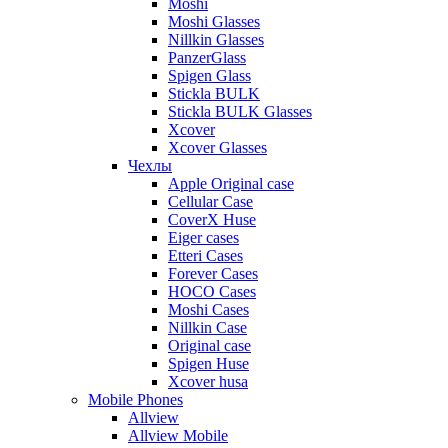
Moshi
Moshi Glasses
Nillkin Glasses
PanzerGlass
Spigen Glass
Stickla BULK
Stickla BULK Glasses
Xcover
Xcover Glasses
Чехлы
Apple Original case
Cellular Case
CoverX Huse
Eiger cases
Etteri Cases
Forever Cases
HOCO Cases
Moshi Cases
Nillkin Case
Original case
Spigen Huse
Xcover husa
Mobile Phones
Allview
Allview Mobile