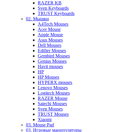
RAZER KB
Sven Keyboards
TRUST Keyboards
02. Мышки
A4Tech Mouses
Acer Mouse
Apple Mouse
Asus Mouses
Dell Mouses
Edifier Mouses
Gembird Mouses
Genius Mouses
Havit mouses
HP
HP Mouses
HYPERX mouses
Lenovo Mouses
Logitech Mouses
RAZER Mouse
Satechi Mouses
Sven Mouses
TRUST Mouses
Xiaomi
03. Mouse Pad
03. Игровые манипуляторы