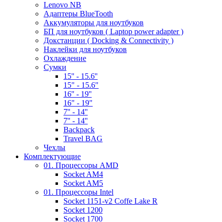
Lenovo NB
Адаптеры BlueTooth
Аккумуляторы для ноутбуков
БП для ноутбуков ( Laptop power adapter )
Докстанции ( Docking & Connectivity )
Наклейки для ноутбуков
Охлаждение
Сумки
15'' - 15.6''
15" - 15.6"
16'' - 19''
16" - 19"
7'' - 14''
7'' - 14''
Backpack
Travel BAG
Чехлы
Комплектующие
01. Процессоры AMD
Socket AM4
Socket AM5
01. Процессоры Intel
Socket 1151-v2 Coffe Lake R
Socket 1200
Socket 1700