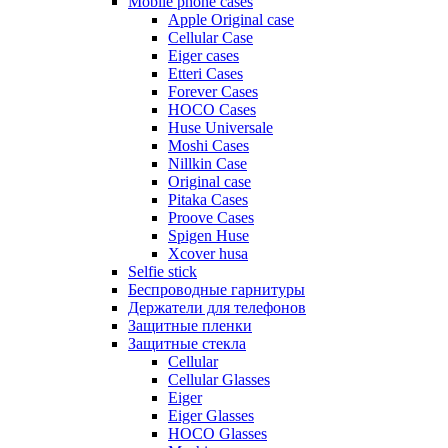
Mobile phone cases
Apple Original case
Cellular Case
Eiger cases
Etteri Cases
Forever Cases
HOCO Cases
Huse Universale
Moshi Cases
Nillkin Case
Original case
Pitaka Cases
Proove Cases
Spigen Huse
Xcover husa
Selfie stick
Беспроводные гарнитуры
Держатели для телефонов
Защитные пленки
Защитные стекла
Cellular
Cellular Glasses
Eiger
Eiger Glasses
HOCO Glasses