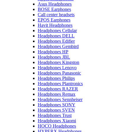
Asus Headphones
BOSE Earphones
Call center headsets
EPOS Earphones
Havit Headphones
Headphones Cellular
Headphones DELL
Headphones Edifier
Headphones Gembird
Headphones HP
Headphones JBL
Headphones Kingston
Headphones Lenovo
Headphones Panasonic
Headphones Philips
Headphones Plantronics
Headphones RAZER
Headphones Remax
Headphones Sennheiser
Headphones SONY
Headphones SVEN
Headphones Trust
Headphones Xiaomi
HOCO Headphones
HYPERX Headphones