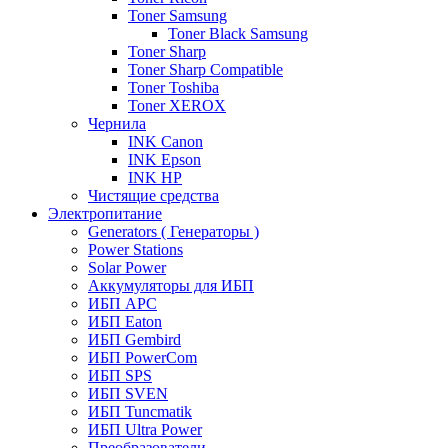
Toner Samsung
Toner Black Samsung
Toner Sharp
Toner Sharp Compatible
Toner Toshiba
Toner XEROX
Чернила
INK Canon
INK Epson
INK HP
Чистящие средства
Электропитание
Generators ( Генераторы )
Power Stations
Solar Power
Аккумуляторы для ИБП
ИБП APC
ИБП Eaton
ИБП Gembird
ИБП PowerCom
ИБП SPS
ИБП SVEN
ИБП Tuncmatik
ИБП Ultra Power
Преобразователи