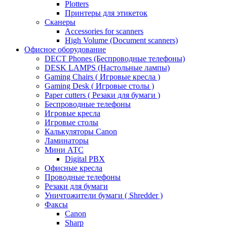
Plotters
Принтеры для этикеток
Сканеры
Accessories for scanners
High Volume (Document scanners)
Офисное оборудование
DECT Phones (Беспроводные телефоны)
DESK LAMPS (Настольные лампы)
Gaming Chairs ( Игровые кресла )
Gaming Desk ( Игровые столы )
Paper cutters ( Резаки для бумаги )
Беспроводные телефоны
Игровые кресла
Игровые столы
Калькуляторы Canon
Ламинаторы
Мини АТС
Digital PBX
Офисные кресла
Проводные телефоны
Резаки для бумаги
Уничтожители бумаги ( Shredder )
Факсы
Canon
Sharp