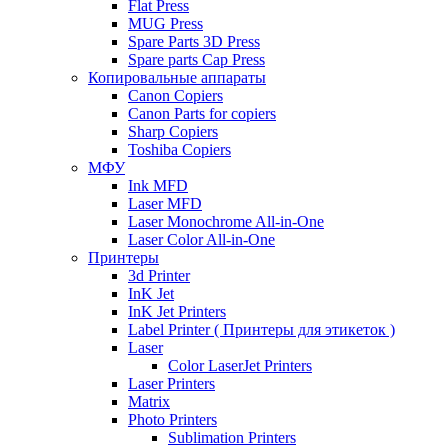
Flat Press
MUG Press
Spare Parts 3D Press
Spare parts Cap Press
Копировальные аппараты
Canon Copiers
Canon Parts for copiers
Sharp Copiers
Toshiba Copiers
МФУ
Ink MFD
Laser MFD
Laser Monochrome All-in-One
Laser Color All-in-One
Принтеры
3d Printer
InK Jet
InK Jet Printers
Label Printer ( Принтеры для этикеток )
Laser
Color LaserJet Printers
Laser Printers
Matrix
Photo Printers
Sublimation Printers