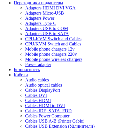
Переходники и адаптеры
Adapters HDMI DVI VGA
Adapters Micro-USB
Adapters Power
Adapters Type-C
Adapters USB to COM
Adapters USB to SATA
CPU-KVM Switch and Cables
CPU/KVM Switch and Cables
Mobile phone chargers 12v
Mobile phone chargers 220v
Mobile phone wireless chargers
Power adapter
Безопасность
Кабели
Audio cables
Audio optical cables
Cables DisplayPort
Cables DVI
Cables HDMI
Cables HDMI to DVI
Cables IDE, SATA, FDD
Cables Power Computer
Cables USB A-B (Printer Cable)
Cables USB Extension (Удлинители)