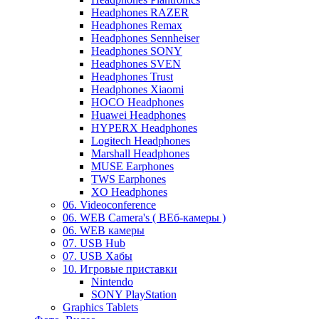
Headphones RAZER
Headphones Remax
Headphones Sennheiser
Headphones SONY
Headphones SVEN
Headphones Trust
Headphones Xiaomi
HOCO Headphones
Huawei Headphones
HYPERX Headphones
Logitech Headphones
Marshall Headphones
MUSE Earphones
TWS Earphones
XO Headphones
06. Videoconference
06. WEB Camera's ( ВЕб-камеры )
06. WEB камеры
07. USB Hub
07. USB Хабы
10. Игровые приставки
Nintendo
SONY PlayStation
Graphics Tablets