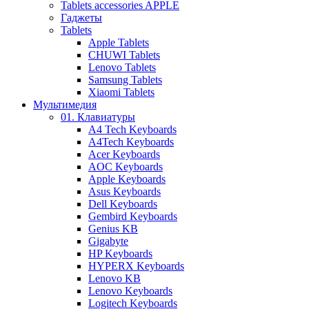
Tablets accessories APPLE
Гаджеты
Tablets
Apple Tablets
CHUWI Tablets
Lenovo Tablets
Samsung Tablets
Xiaomi Tablets
Мультимедия
01. Клавиатуры
A4 Tech Keyboards
A4Tech Keyboards
Acer Keyboards
AOC Keyboards
Apple Keyboards
Asus Keyboards
Dell Keyboards
Gembird Keyboards
Genius KB
Gigabyte
HP Keyboards
HYPERX Keyboards
Lenovo KB
Lenovo Keyboards
Logitech Keyboards