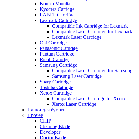
Konica Minolta
Kyocera Catridge
LABEL Cartrifge
Lexmark Cartridge
Compatible Ink Cartridge for Lexmark
Compatible Laser Cartridge for Lexmark
Lexmark Laser Cartridge
Oki Cartridge
Panasonic Catridge
Pantum Cartridge
Ricoh Catridge
Samsung Cartridge
Compatible Laser Cartridge for Samsung
Samsung Laser Cartridge
Sharp Cartridge
Toshiba Catridge
Xerox Cartridge
Compatible Laser Cartrdge for Xerox
Xerox Laser Cartridge
Папки для бумаги
Прочее
CHIP
Cleaning Blade
Developer
Doctor Balde