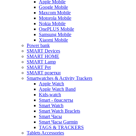
Apple Mobile
Google Mobile
Maxcom Mobile
Motorola Mobile
Nokia Mobile
OnePLUS Mobile
Samsung Mobile
Xiaomi Mobile
Power bank
SMART Devices
SMART HOME
SMART Lamp
SMART Pet
SMART розетки
Smartwatches & Activity Trackers
Apple Watch
Apple Watch Band
Kids-watch
Smart - браслеты
Smart Watch
Smart Watch Braclets
Smart Часы
Smart Часы Garmin
TAGS & TRACKERS
Tablets Accessories