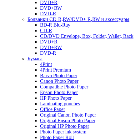
DVD+R
DVD+RW
DVD-R
Болванки CD-R,RW/DVD+-R,RW и аксессуары
BD-R Blu-Ray
CD-R
CD/DVD Envelope, Box, Folder, Wallet, Rack
DVD+R
DVD+RW
DVD-R
Бумага
4Print
4Print Premium
Barva Photo Paper
Canon Photo Paper
Compatible Photo Paper
Epson Photo Paper
HP Photo Paper
Laminating pouches
Office Paper
Original Canon Photo Paper
Original Epson Photo Paper
Original HP Photo Paper
Photo Paper ink system
Photo Paper Roll