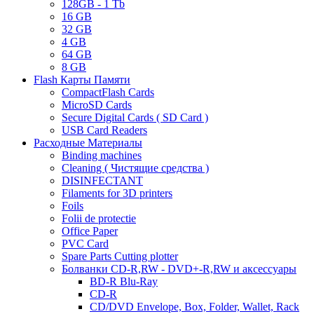
128GB - 1 Tb
16 GB
32 GB
4 GB
64 GB
8 GB
Flash Карты Памяти
CompactFlash Cards
MicroSD Cards
Secure Digital Cards ( SD Card )
USB Card Readers
Расходные Материалы
Binding machines
Cleaning ( Чистящие средства )
DISINFECTANT
Filaments for 3D printers
Foils
Folii de protectie
Office Paper
PVC Card
Spare Parts Cutting plotter
Болванки CD-R,RW - DVD+-R,RW и аксессуары
BD-R Blu-Ray
CD-R
CD/DVD Envelope, Box, Folder, Wallet, Rack