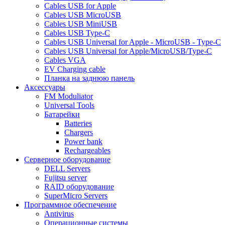
Cables USB for Apple
Cables USB MicroUSB
Cables USB MiniUSB
Cables USB Type-C
Cables USB Universal for Apple - MicroUSB - Type-C
Cables USB Universal for Apple/MicroUSB/Type-C
Cables VGA
EV Charging cable
Планка на заднюю панель
Аксессуары
FM Moduliator
Universal Tools
Батарейки
Batteries
Chargers
Power bank
Rechargeables
Серверное оборудование
DELL Servers
Fujitsu server
RAID оборудование
SuperMicro Servers
Программное обеспечение
Antivirus
Операционные системы