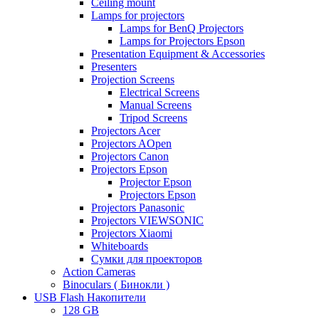
Ceiling mount
Lamps for projectors
Lamps for BenQ Projectors
Lamps for Projectors Epson
Presentation Equipment & Accessories
Presenters
Projection Screens
Electrical Screens
Manual Screens
Tripod Screens
Projectors Acer
Projectors AOpen
Projectors Canon
Projectors Epson
Projector Epson
Projectors Epson
Projectors Panasonic
Projectors VIEWSONIC
Projectors Xiaomi
Whiteboards
Сумки для проекторов
Action Cameras
Binoculars ( Бинокли )
USB Flash Накопители
128 GB