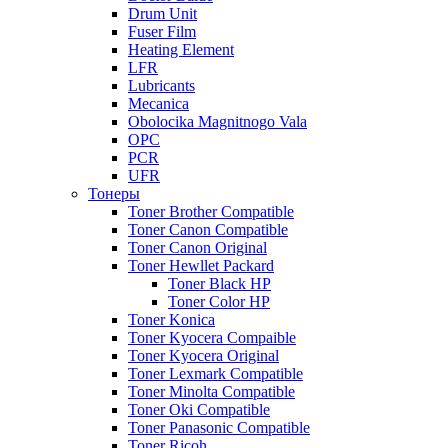
Drum Unit
Fuser Film
Heating Element
LFR
Lubricants
Mecanica
Obolocika Magnitnogo Vala
OPC
PCR
UFR
Тонеры
Toner Brother Compatible
Toner Canon Compatible
Toner Canon Original
Toner Hewllet Packard
Toner Black HP
Toner Color HP
Toner Konica
Toner Kyocera Compaible
Toner Kyocera Original
Toner Lexmark Compatible
Toner Minolta Compatible
Toner Oki Compatible
Toner Panasonic Compatible
Toner Ricoh