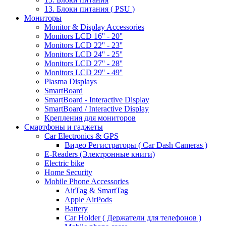
13. Блоки питания ( PSU )
Мониторы
Monitor & Display Accessories
Monitors LCD 16'' - 20''
Monitors LCD 22'' - 23''
Monitors LCD 24'' - 25''
Monitors LCD 27'' - 28''
Monitors LCD 29'' - 49''
Plasma Displays
SmartBoard
SmartBoard - Interactive Display
SmartBoard / Interactive Display
Крепления для мониторов
Смартфоны и гаджеты
Car Electronics & GPS
Видео Регистраторы ( Car Dash Cameras )
E-Readers (Электронные книги)
Electric bike
Home Security
Mobile Phone Accessories
AirTag & SmartTag
Apple AirPods
Battery
Car Holder ( Держатели для телефонов )