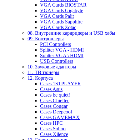
VGA Cards BIOSTAR
VGA Cards Gigabyte
VGA Cards Palit
VGA Cards Sapphire
VGA Cards Zotac
08. Внутренние кардридеры и USB хабы
09. Контроллеры
PCI Controllers
Splitter VGA - HDMI
Splitter VGA \ HDMI
USB Controllers
10. Звуковые адаптеры
11. ТВ тюнеры
12. Корпуса
Cases 1STPLAYER
Cases Asus
Cases be quiet!
Cases Chieftec
Cases Cougar
Cases Deepcool
Cases GAMEMAX
Cases HPC
Cases Sohoo
Cases Xilence
13. Блоки питания