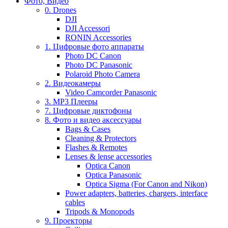
Фото, Видео
0. Drones
DJI
DJI Accessori
RONIN Accessories
1. Цифровые фото аппараты
Photo DC Canon
Photo DC Panasonic
Polaroid Photo Camera
2. Видеокамеры
Video Camcorder Panasonic
3. MP3 Плееры
7. Цифровые диктофоны
8. Фото и видео аксессуары
Bags & Cases
Cleaning & Protectors
Flashes & Remotes
Lenses & lense accessories
Optica Canon
Optica Panasonic
Optica Sigma (For Canon and Nikon)
Power adapters, batteries, chargers, interface
cables
Tripods & Monopods
9. Проекторы