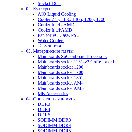
Socket 1851
02. Куллеры
AIO Liquid Cooling
Cooler 775, 1156, 1366, 1200, 1700
Cooler Intel - AMD
Cooler Intel/AMD
Fan for PC Case, PSU
Water Coolers
Термопаста
03. Материнские платы
Mainboards SoC onboard Processors
Mainboards socket 1151-v2 Coffe Lake R
Mainboards socket 1200
Mainboards socket 1700
Mainboards socket 1851
Mainboards socket AM4
Mainboards socket AM5
MB Accessories
04. Оперативная память
DDR3
DDR4
DDR5
SODIMM DDR3
SODIMM DDR4
SODIMM DDR5