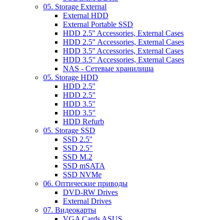
05. Storage External
External HDD
External Portable SSD
HDD 2.5'' Accessories, External Cases
HDD 2.5" Accessories, External Cases
HDD 3.5'' Accessories, External Cases
HDD 3.5" Accessories, External Cases
NAS - Сетевые хранилища
05. Storage HDD
HDD 2.5''
HDD 2.5"
HDD 3.5''
HDD 3.5"
HDD Refurb
05. Storage SSD
SSD 2.5''
SSD 2.5"
SSD M.2
SSD mSATA
SSD NVMe
06. Оптические приводы
DVD-RW Drives
External Drives
07. Видеокарты
VGA Cards ASUS