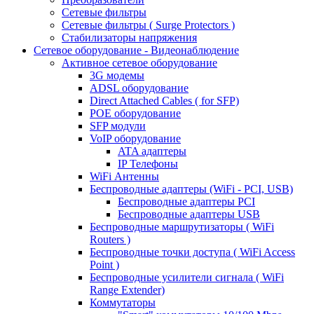
Сетевые фильтры
Сетевые фильтры ( Surge Protectors )
Стабилизаторы напряжения
Сетевое оборудование - Видеонаблюдение
Активное сетевое оборудование
3G модемы
ADSL оборудование
Direct Attached Cables ( for SFP)
POE оборудование
SFP модули
VoIP оборудование
ATA адаптеры
IP Телефоны
WiFi Антенны
Беспроводные адаптеры (WiFi - PCI, USB)
Беспроводные адаптеры PCI
Беспроводные адаптеры USB
Беспроводные маршрутизаторы ( WiFi
Routers )
Беспроводные точки доступа ( WiFi Access
Point )
Беспроводные усилители сигнала ( WiFi
Range Extender)
Коммутаторы