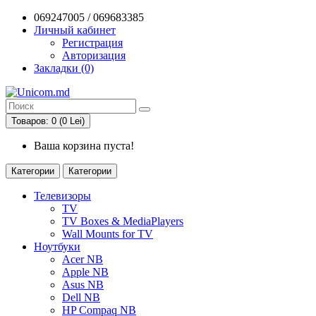
069247005 / 069683385
Личный кабинет
Регистрация
Авторизация
Закладки (0)
Товаров: 0 (0 Lei)
Ваша корзина пуста!
Категории
Категории
Телевизоры
TV
TV Boxes & MediaPlayers
Wall Mounts for TV
Ноутбуки
Acer NB
Apple NB
Asus NB
Dell NB
HP Compaq NB