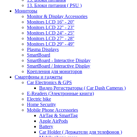
13. Блоки питания ( PSU )
Мониторы
Monitor & Display Accessories
Monitors LCD 16'' - 20''
Monitors LCD 22'' - 23''
Monitors LCD 24'' - 25''
Monitors LCD 27'' - 28''
Monitors LCD 29'' - 49''
Plasma Displays
SmartBoard
SmartBoard - Interactive Display
SmartBoard / Interactive Display
Крепления для мониторов
Смартфоны и гаджеты
Car Electronics & GPS
Видео Регистраторы ( Car Dash Cameras )
E-Readers (Электронные книги)
Electric bike
Home Security
Mobile Phone Accessories
AirTag & SmartTag
Apple AirPods
Battery
Car Holder ( Держатели для телефонов )