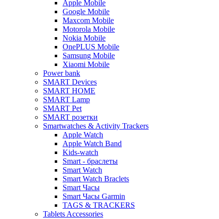
Apple Mobile
Google Mobile
Maxcom Mobile
Motorola Mobile
Nokia Mobile
OnePLUS Mobile
Samsung Mobile
Xiaomi Mobile
Power bank
SMART Devices
SMART HOME
SMART Lamp
SMART Pet
SMART розетки
Smartwatches & Activity Trackers
Apple Watch
Apple Watch Band
Kids-watch
Smart - браслеты
Smart Watch
Smart Watch Braclets
Smart Часы
Smart Часы Garmin
TAGS & TRACKERS
Tablets Accessories