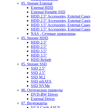
05. Storage External
External HDD
External Portable SSD
HDD 2.5'' Accessories, External Cases
HDD 2.5" Accessories, External Cases
HDD 3.5'' Accessories, External Cases
HDD 3.5" Accessories, External Cases
NAS - Сетевые хранилища
05. Storage HDD
HDD 2.5''
HDD 2.5"
HDD 3.5''
HDD 3.5"
HDD Refurb
05. Storage SSD
SSD 2.5''
SSD 2.5"
SSD M.2
SSD mSATA
SSD NVMe
06. Оптические приводы
DVD-RW Drives
External Drives
07. Видеокарты
VGA Cards ASUS