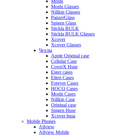
Moshi
Moshi Glasses
Nillkin Glasses
PanzerGlass
Spigen Glass
Stickla BULK
Stickla BULK Glasses
Xcover
Xcover Glasses
Чехлы
Apple Original case
Cellular Case
CoverX Huse
Eiger cases
Etteri Cases
Forever Cases
HOCO Cases
Moshi Cases
Nillkin Case
Original case
Spigen Huse
Xcover husa
Mobile Phones
Allview
Allview Mobile