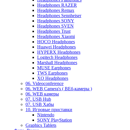
Headphones RAZER
Headphones Remax
Headphones Sennheiser
Headphones SONY
Headphones SVEN
Headphones Trust
Headphones Xiaomi
HOCO Headphones
Huawei Headphones
HYPERX Headphones
Logitech Headphones
Marshall Headphones
MUSE Earphones
TWS Earphones
XO Headphones
06. Videoconference
06. WEB Camera's ( ВЕб-камеры )
06. WEB камеры
07. USB Hub
07. USB Хабы
10. Игровые приставки
Nintendo
SONY PlayStation
Graphics Tablets