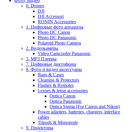
Фото, Видео
0. Drones
DJI
DJI Accessori
RONIN Accessories
1. Цифровые фото аппараты
Photo DC Canon
Photo DC Panasonic
Polaroid Photo Camera
2. Видеокамеры
Video Camcorder Panasonic
3. MP3 Плееры
7. Цифровые диктофоны
8. Фото и видео аксессуары
Bags & Cases
Cleaning & Protectors
Flashes & Remotes
Lenses & lense accessories
Optica Canon
Optica Panasonic
Optica Sigma (For Canon and Nikon)
Power adapters, batteries, chargers, interface
cables
Tripods & Monopods
9. Проекторы