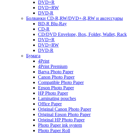
DVD+R
DVD+RW
DVD-R
Болванки CD-R,RW/DVD+-R,RW и аксессуары
BD-R Blu-Ray
CD-R
CD/DVD Envelope, Box, Folder, Wallet, Rack
DVD+R
DVD+RW
DVD-R
Бумага
4Print
4Print Premium
Barva Photo Paper
Canon Photo Paper
Compatible Photo Paper
Epson Photo Paper
HP Photo Paper
Laminating pouches
Office Paper
Original Canon Photo Paper
Original Epson Photo Paper
Original HP Photo Paper
Photo Paper ink system
Photo Paper Roll