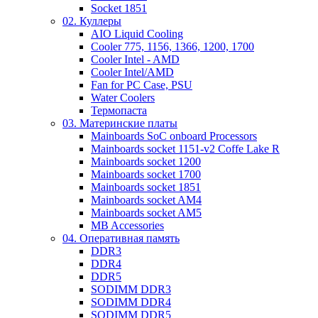
Socket 1851
02. Куллеры
AIO Liquid Cooling
Cooler 775, 1156, 1366, 1200, 1700
Cooler Intel - AMD
Cooler Intel/AMD
Fan for PC Case, PSU
Water Coolers
Термопаста
03. Материнские платы
Mainboards SoC onboard Processors
Mainboards socket 1151-v2 Coffe Lake R
Mainboards socket 1200
Mainboards socket 1700
Mainboards socket 1851
Mainboards socket AM4
Mainboards socket AM5
MB Accessories
04. Оперативная память
DDR3
DDR4
DDR5
SODIMM DDR3
SODIMM DDR4
SODIMM DDR5