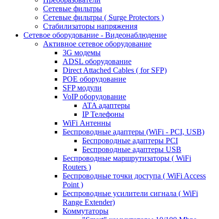
Сетевые фильтры
Сетевые фильтры ( Surge Protectors )
Стабилизаторы напряжения
Сетевое оборудование - Видеонаблюдение
Активное сетевое оборудование
3G модемы
ADSL оборудование
Direct Attached Cables ( for SFP)
POE оборудование
SFP модули
VoIP оборудование
ATA адаптеры
IP Телефоны
WiFi Антенны
Беспроводные адаптеры (WiFi - PCI, USB)
Беспроводные адаптеры PCI
Беспроводные адаптеры USB
Беспроводные маршрутизаторы ( WiFi
Routers )
Беспроводные точки доступа ( WiFi Access
Point )
Беспроводные усилители сигнала ( WiFi
Range Extender)
Коммутаторы