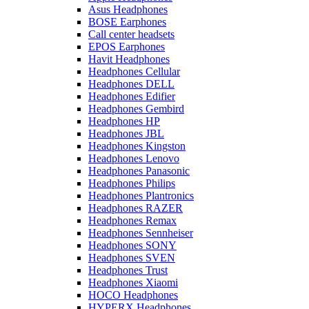
Asus Headphones
BOSE Earphones
Call center headsets
EPOS Earphones
Havit Headphones
Headphones Cellular
Headphones DELL
Headphones Edifier
Headphones Gembird
Headphones HP
Headphones JBL
Headphones Kingston
Headphones Lenovo
Headphones Panasonic
Headphones Philips
Headphones Plantronics
Headphones RAZER
Headphones Remax
Headphones Sennheiser
Headphones SONY
Headphones SVEN
Headphones Trust
Headphones Xiaomi
HOCO Headphones
HYPERX Headphones