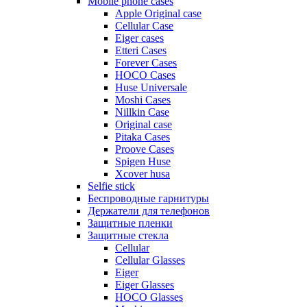
Mobile phone cases
Apple Original case
Cellular Case
Eiger cases
Etteri Cases
Forever Cases
HOCO Cases
Huse Universale
Moshi Cases
Nillkin Case
Original case
Pitaka Cases
Proove Cases
Spigen Huse
Xcover husa
Selfie stick
Беспроводные гарнитуры
Держатели для телефонов
Защитные пленки
Защитные стекла
Cellular
Cellular Glasses
Eiger
Eiger Glasses
HOCO Glasses