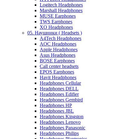
Logitech Headphones
Marshall Headphones
MUSE Earphones
TWS Earphones
XO Headphones
05. Наушники ( Headsets )
A4Tech Headphones
AOC Headphones
Apple Headphones
Asus Headphones
BOSE Earphones
Call center headsets
EPOS Earphones
Havit Headphones
Headphones Cellular
Headphones DELL
Headphones Edifier
Headphones Gembird
Headphones HP
Headphones JBL
Headphones Kingston
Headphones Lenovo
Headphones Panasonic
Headphones Philips
Headphones Plantronics