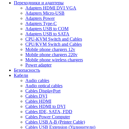
Переходники и адаптеры
Adapters HDMI DVI VGA
Adapters Micro-USB
Adapters Power
Adapters Type-C
Adapters USB to COM
Adapters USB to SATA
CPU-KVM Switch and Cables
CPU/KVM Switch and Cables
Mobile phone chargers 12v
Mobile phone chargers 220v
Mobile phone wireless chargers
Power adapter
Безопасность
Кабели
Audio cables
Audio optical cables
Cables DisplayPort
Cables DVI
Cables HDMI
Cables HDMI to DVI
Cables IDE, SATA, FDD
Cables Power Computer
Cables USB A-B (Printer Cable)
Cables USB Extension (Удлинители)