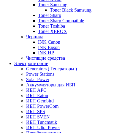
Toner Samsung
Toner Black Samsung
Toner Sharp
Toner Sharp Compatible
Toner Toshiba
Toner XEROX
Чернила
INK Canon
INK Epson
INK HP
Чистящие средства
Электропитание
Generators ( Генераторы )
Power Stations
Solar Power
Аккумуляторы для ИБП
ИБП APC
ИБП Eaton
ИБП Gembird
ИБП PowerCom
ИБП SPS
ИБП SVEN
ИБП Tuncmatik
ИБП Ultra Power
Преобразователи