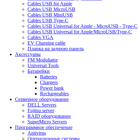
Cables USB for Apple
Cables USB MicroUSB
Cables USB MiniUSB
Cables USB Type-C
Cables USB Universal for Apple - MicroUSB - Type-C
Cables USB Universal for Apple/MicroUSB/Type-C
Cables VGA
EV Charging cable
Планка на заднюю панель
Аксессуары
FM Moduliator
Universal Tools
Батарейки
Batteries
Chargers
Power bank
Rechargeables
Серверное оборудование
DELL Servers
Fujitsu server
RAID оборудование
SuperMicro Servers
Программное обеспечение
Antivirus
Операционные системы