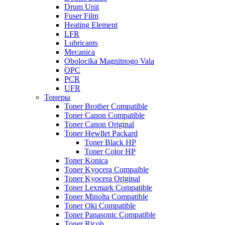
Drum Unit
Fuser Film
Heating Element
LFR
Lubricants
Mecanica
Obolocika Magnitnogo Vala
OPC
PCR
UFR
Тонеры
Toner Brother Compatible
Toner Canon Compatible
Toner Canon Original
Toner Hewllet Packard
Toner Black HP
Toner Color HP
Toner Konica
Toner Kyocera Compaible
Toner Kyocera Original
Toner Lexmark Compatible
Toner Minolta Compatible
Toner Oki Compatible
Toner Panasonic Compatible
Toner Ricoh