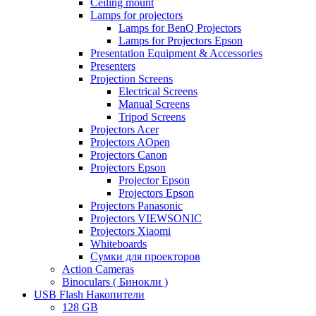
Ceiling mount
Lamps for projectors
Lamps for BenQ Projectors
Lamps for Projectors Epson
Presentation Equipment & Accessories
Presenters
Projection Screens
Electrical Screens
Manual Screens
Tripod Screens
Projectors Acer
Projectors AOpen
Projectors Canon
Projectors Epson
Projector Epson
Projectors Epson
Projectors Panasonic
Projectors VIEWSONIC
Projectors Xiaomi
Whiteboards
Сумки для проекторов
Action Cameras
Binoculars ( Бинокли )
USB Flash Накопители
128 GB