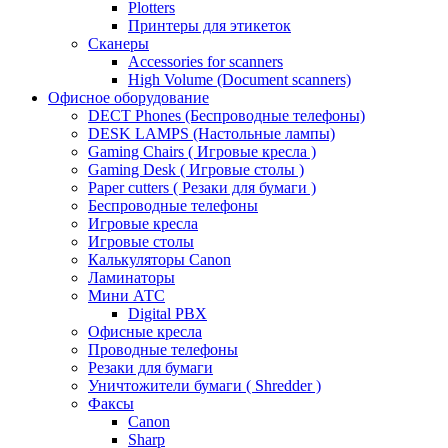
Plotters
Принтеры для этикеток
Сканеры
Accessories for scanners
High Volume (Document scanners)
Офисное оборудование
DECT Phones (Беспроводные телефоны)
DESK LAMPS (Настольные лампы)
Gaming Chairs ( Игровые кресла )
Gaming Desk ( Игровые столы )
Paper cutters ( Резаки для бумаги )
Беспроводные телефоны
Игровые кресла
Игровые столы
Калькуляторы Canon
Ламинаторы
Мини АТС
Digital PBX
Офисные кресла
Проводные телефоны
Резаки для бумаги
Уничтожители бумаги ( Shredder )
Факсы
Canon
Sharp