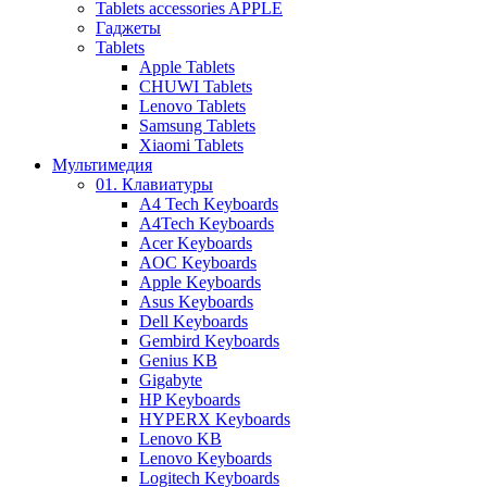
Tablets accessories APPLE
Гаджеты
Tablets
Apple Tablets
CHUWI Tablets
Lenovo Tablets
Samsung Tablets
Xiaomi Tablets
Мультимедия
01. Клавиатуры
A4 Tech Keyboards
A4Tech Keyboards
Acer Keyboards
AOC Keyboards
Apple Keyboards
Asus Keyboards
Dell Keyboards
Gembird Keyboards
Genius KB
Gigabyte
HP Keyboards
HYPERX Keyboards
Lenovo KB
Lenovo Keyboards
Logitech Keyboards