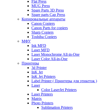
Flat Press
MUG Press
Spare Parts 3D Press
Spare parts Cap Press
Копировальные аппараты
Canon Copiers
Canon Parts for copiers
Sharp Copiers
Toshiba Copiers
МФУ
Ink MFD
Laser MFD
Laser Monochrome All-in-One
Laser Color All-in-One
Принтеры
3d Printer
InK Jet
InK Jet Printers
Label Printer ( Принтеры для этикеток )
Laser
Color LaserJet Printers
Laser Printers
Matrix
Photo Printers
Sublimation Printers