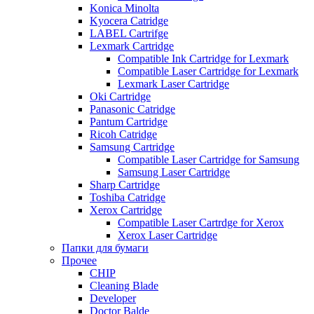
Konica Minolta
Kyocera Catridge
LABEL Cartrifge
Lexmark Cartridge
Compatible Ink Cartridge for Lexmark
Compatible Laser Cartridge for Lexmark
Lexmark Laser Cartridge
Oki Cartridge
Panasonic Catridge
Pantum Cartridge
Ricoh Catridge
Samsung Cartridge
Compatible Laser Cartridge for Samsung
Samsung Laser Cartridge
Sharp Cartridge
Toshiba Catridge
Xerox Cartridge
Compatible Laser Cartrdge for Xerox
Xerox Laser Cartridge
Папки для бумаги
Прочее
CHIP
Cleaning Blade
Developer
Doctor Balde