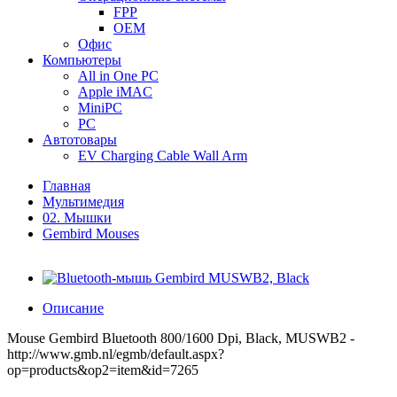
FPP
OEM
Офис
Компьютеры
All in One PC
Apple iMAC
MiniPC
PC
Автотовары
EV Charging Cable Wall Arm
Главная
Мультимедия
02. Мышки
Gembird Mouses
Описание
Mouse Gembird Bluetooth 800/1600 Dpi, Black, MUSWB2 -
http://www.gmb.nl/egmb/default.aspx?
op=products&op2=item&id=7265