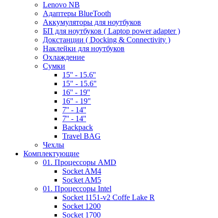
Lenovo NB
Адаптеры BlueTooth
Аккумуляторы для ноутбуков
БП для ноутбуков ( Laptop power adapter )
Докстанции ( Docking & Connectivity )
Наклейки для ноутбуков
Охлаждение
Сумки
15'' - 15.6''
15" - 15.6"
16'' - 19''
16" - 19"
7'' - 14''
7'' - 14''
Backpack
Travel BAG
Чехлы
Комплектующие
01. Процессоры AMD
Socket AM4
Socket AM5
01. Процессоры Intel
Socket 1151-v2 Coffe Lake R
Socket 1200
Socket 1700