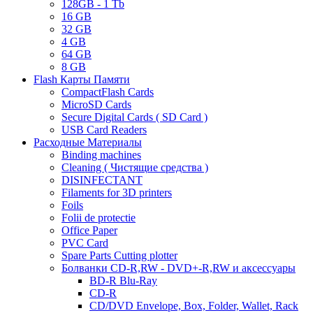
128GB - 1 Tb
16 GB
32 GB
4 GB
64 GB
8 GB
Flash Карты Памяти
CompactFlash Cards
MicroSD Cards
Secure Digital Cards ( SD Card )
USB Card Readers
Расходные Материалы
Binding machines
Cleaning ( Чистящие средства )
DISINFECTANT
Filaments for 3D printers
Foils
Folii de protectie
Office Paper
PVC Card
Spare Parts Cutting plotter
Болванки CD-R,RW - DVD+-R,RW и аксессуары
BD-R Blu-Ray
CD-R
CD/DVD Envelope, Box, Folder, Wallet, Rack