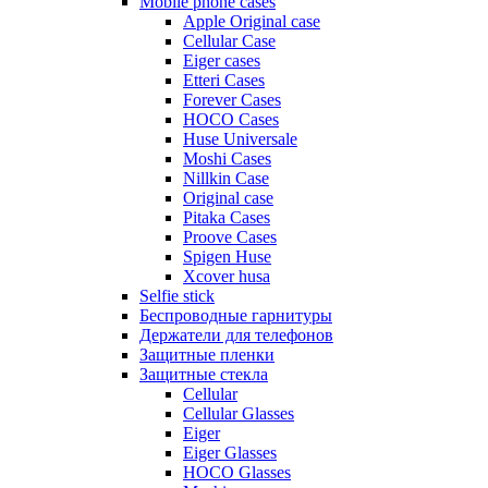
Mobile phone cases
Apple Original case
Cellular Case
Eiger cases
Etteri Cases
Forever Cases
HOCO Cases
Huse Universale
Moshi Cases
Nillkin Case
Original case
Pitaka Cases
Proove Cases
Spigen Huse
Xcover husa
Selfie stick
Беспроводные гарнитуры
Держатели для телефонов
Защитные пленки
Защитные стекла
Cellular
Cellular Glasses
Eiger
Eiger Glasses
HOCO Glasses