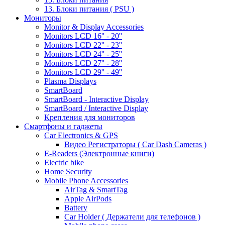
13. Блоки питания ( PSU )
Мониторы
Monitor & Display Accessories
Monitors LCD 16'' - 20''
Monitors LCD 22'' - 23''
Monitors LCD 24'' - 25''
Monitors LCD 27'' - 28''
Monitors LCD 29'' - 49''
Plasma Displays
SmartBoard
SmartBoard - Interactive Display
SmartBoard / Interactive Display
Крепления для мониторов
Смартфоны и гаджеты
Car Electronics & GPS
Видео Регистраторы ( Car Dash Cameras )
E-Readers (Электронные книги)
Electric bike
Home Security
Mobile Phone Accessories
AirTag & SmartTag
Apple AirPods
Battery
Car Holder ( Держатели для телефонов )