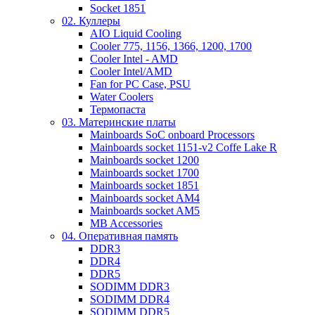
Socket 1851
02. Куллеры
AIO Liquid Cooling
Cooler 775, 1156, 1366, 1200, 1700
Cooler Intel - AMD
Cooler Intel/AMD
Fan for PC Case, PSU
Water Coolers
Термопаста
03. Материнские платы
Mainboards SoC onboard Processors
Mainboards socket 1151-v2 Coffe Lake R
Mainboards socket 1200
Mainboards socket 1700
Mainboards socket 1851
Mainboards socket AM4
Mainboards socket AM5
MB Accessories
04. Оперативная память
DDR3
DDR4
DDR5
SODIMM DDR3
SODIMM DDR4
SODIMM DDR5