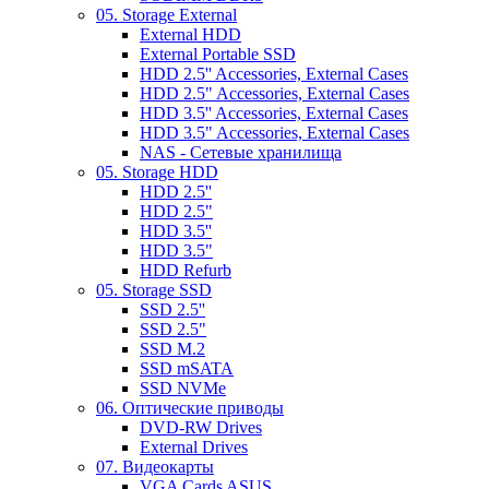
05. Storage External
External HDD
External Portable SSD
HDD 2.5'' Accessories, External Cases
HDD 2.5" Accessories, External Cases
HDD 3.5'' Accessories, External Cases
HDD 3.5" Accessories, External Cases
NAS - Сетевые хранилища
05. Storage HDD
HDD 2.5''
HDD 2.5"
HDD 3.5''
HDD 3.5"
HDD Refurb
05. Storage SSD
SSD 2.5''
SSD 2.5"
SSD M.2
SSD mSATA
SSD NVMe
06. Оптические приводы
DVD-RW Drives
External Drives
07. Видеокарты
VGA Cards ASUS