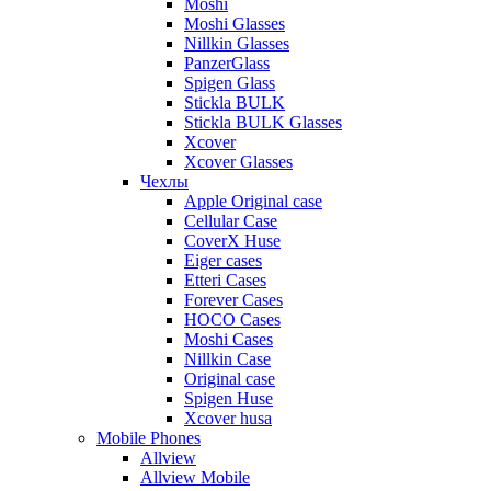
Moshi
Moshi Glasses
Nillkin Glasses
PanzerGlass
Spigen Glass
Stickla BULK
Stickla BULK Glasses
Xcover
Xcover Glasses
Чехлы
Apple Original case
Cellular Case
CoverX Huse
Eiger cases
Etteri Cases
Forever Cases
HOCO Cases
Moshi Cases
Nillkin Case
Original case
Spigen Huse
Xcover husa
Mobile Phones
Allview
Allview Mobile