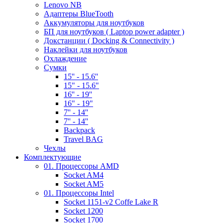
Lenovo NB
Адаптеры BlueTooth
Аккумуляторы для ноутбуков
БП для ноутбуков ( Laptop power adapter )
Докстанции ( Docking & Connectivity )
Наклейки для ноутбуков
Охлаждение
Сумки
15'' - 15.6''
15" - 15.6"
16'' - 19''
16" - 19"
7'' - 14''
7'' - 14''
Backpack
Travel BAG
Чехлы
Комплектующие
01. Процессоры AMD
Socket AM4
Socket AM5
01. Процессоры Intel
Socket 1151-v2 Coffe Lake R
Socket 1200
Socket 1700