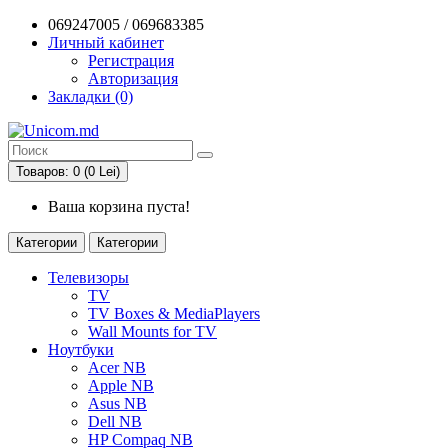
069247005 / 069683385
Личный кабинет
Регистрация
Авторизация
Закладки (0)
Товаров: 0 (0 Lei)
Ваша корзина пуста!
Категории
Категории
Телевизоры
TV
TV Boxes & MediaPlayers
Wall Mounts for TV
Ноутбуки
Acer NB
Apple NB
Asus NB
Dell NB
HP Compaq NB