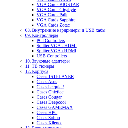
VGA Cards BIOSTAR
VGA Cards Gigabyte
VGA Cards Palit
VGA Cards Sapphire
VGA Cards Zotac
08. Внутренние кардридеры и USB хабы
09. Контроллеры
PCI Controllers
Splitter VGA - HDMI
Splitter VGA \ HDMI
USB Controllers
10. Звуковые адаптеры
11. ТВ тюнеры
12. Корпуса
Cases 1STPLAYER
Cases Asus
Cases be quiet!
Cases Chieftec
Cases Cougar
Cases Deepcool
Cases GAMEMAX
Cases HPC
Cases Sohoo
Cases Xilence
13. Блоки питания