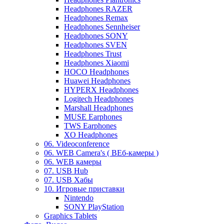
Headphones RAZER
Headphones Remax
Headphones Sennheiser
Headphones SONY
Headphones SVEN
Headphones Trust
Headphones Xiaomi
HOCO Headphones
Huawei Headphones
HYPERX Headphones
Logitech Headphones
Marshall Headphones
MUSE Earphones
TWS Earphones
XO Headphones
06. Videoconference
06. WEB Camera's ( ВЕб-камеры )
06. WEB камеры
07. USB Hub
07. USB Хабы
10. Игровые приставки
Nintendo
SONY PlayStation
Graphics Tablets