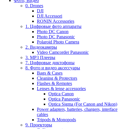
Фото, Видео
0. Drones
DJI
DJI Accessori
RONIN Accessories
1. Цифровые фото аппараты
Photo DC Canon
Photo DC Panasonic
Polaroid Photo Camera
2. Видеокамеры
Video Camcorder Panasonic
3. MP3 Плееры
7. Цифровые диктофоны
8. Фото и видео аксессуары
Bags & Cases
Cleaning & Protectors
Flashes & Remotes
Lenses & lense accessories
Optica Canon
Optica Panasonic
Optica Sigma (For Canon and Nikon)
Power adapters, batteries, chargers, interface
cables
Tripods & Monopods
9. Проекторы