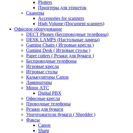
Plotters
Принтеры для этикеток
Сканеры
Accessories for scanners
High Volume (Document scanners)
Офисное оборудование
DECT Phones (Беспроводные телефоны)
DESK LAMPS (Настольные лампы)
Gaming Chairs ( Игровые кресла )
Gaming Desk ( Игровые столы )
Paper cutters ( Резаки для бумаги )
Беспроводные телефоны
Игровые кресла
Игровые столы
Калькуляторы Canon
Ламинаторы
Мини АТС
Digital PBX
Офисные кресла
Проводные телефоны
Резаки для бумаги
Уничтожители бумаги ( Shredder )
Факсы
Canon
Sharp