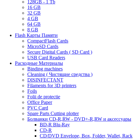
128GB - 1 Tb
16 GB
32 GB
4 GB
64 GB
8 GB
Flash Карты Памяти
CompactFlash Cards
MicroSD Cards
Secure Digital Cards ( SD Card )
USB Card Readers
Расходные Материалы
Binding machines
Cleaning ( Чистящие средства )
DISINFECTANT
Filaments for 3D printers
Foils
Folii de protectie
Office Paper
PVC Card
Spare Parts Cutting plotter
Болванки CD-R,RW - DVD+-R,RW и аксессуары
BD-R Blu-Ray
CD-R
CD/DVD Envelope, Box, Folder, Wallet, Rack