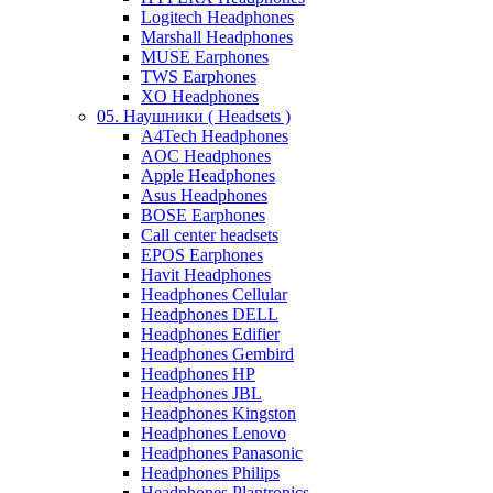
Logitech Headphones
Marshall Headphones
MUSE Earphones
TWS Earphones
XO Headphones
05. Наушники ( Headsets )
A4Tech Headphones
AOC Headphones
Apple Headphones
Asus Headphones
BOSE Earphones
Call center headsets
EPOS Earphones
Havit Headphones
Headphones Cellular
Headphones DELL
Headphones Edifier
Headphones Gembird
Headphones HP
Headphones JBL
Headphones Kingston
Headphones Lenovo
Headphones Panasonic
Headphones Philips
Headphones Plantronics