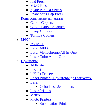
Flat Press
MUG Press
Spare Parts 3D Press
Spare parts Cap Press
Копировальные аппараты
Canon Copiers
Canon Parts for copiers
Sharp Copiers
Toshiba Copiers
МФУ
Ink MFD
Laser MFD
Laser Monochrome All-in-One
Laser Color All-in-One
Принтеры
3d Printer
InK Jet
InK Jet Printers
Label Printer ( Принтеры для этикеток )
Laser
Color LaserJet Printers
Laser Printers
Matrix
Photo Printers
Sublimation Printers