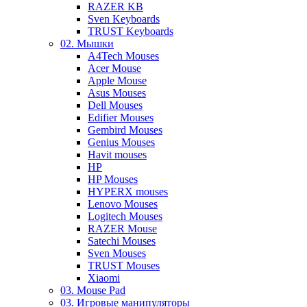
RAZER KB
Sven Keyboards
TRUST Keyboards
02. Мышки
A4Tech Mouses
Acer Mouse
Apple Mouse
Asus Mouses
Dell Mouses
Edifier Mouses
Gembird Mouses
Genius Mouses
Havit mouses
HP
HP Mouses
HYPERX mouses
Lenovo Mouses
Logitech Mouses
RAZER Mouse
Satechi Mouses
Sven Mouses
TRUST Mouses
Xiaomi
03. Mouse Pad
03. Игровые манипуляторы