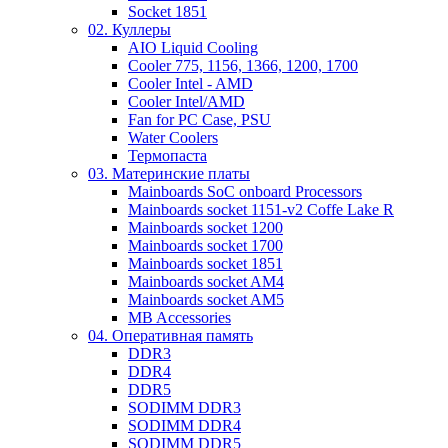
Socket 1851
02. Куллеры
AIO Liquid Cooling
Cooler 775, 1156, 1366, 1200, 1700
Cooler Intel - AMD
Cooler Intel/AMD
Fan for PC Case, PSU
Water Coolers
Термопаста
03. Материнские платы
Mainboards SoC onboard Processors
Mainboards socket 1151-v2 Coffe Lake R
Mainboards socket 1200
Mainboards socket 1700
Mainboards socket 1851
Mainboards socket AM4
Mainboards socket AM5
MB Accessories
04. Оперативная память
DDR3
DDR4
DDR5
SODIMM DDR3
SODIMM DDR4
SODIMM DDR5