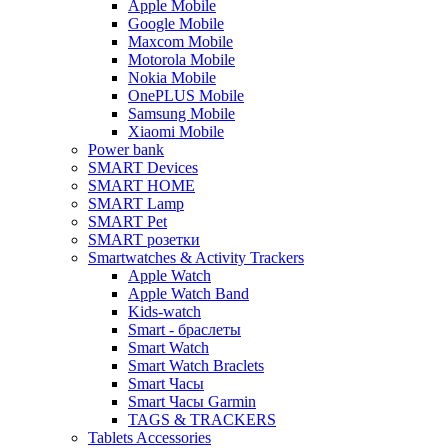
Apple Mobile
Google Mobile
Maxcom Mobile
Motorola Mobile
Nokia Mobile
OnePLUS Mobile
Samsung Mobile
Xiaomi Mobile
Power bank
SMART Devices
SMART HOME
SMART Lamp
SMART Pet
SMART розетки
Smartwatches & Activity Trackers
Apple Watch
Apple Watch Band
Kids-watch
Smart - браслеты
Smart Watch
Smart Watch Braclets
Smart Часы
Smart Часы Garmin
TAGS & TRACKERS
Tablets Accessories