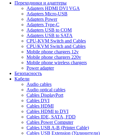
Переходники и адаптеры
Adapters HDMI DVI VGA
Adapters Micro-USB
Adapters Power
Adapters Type-C
Adapters USB to COM
Adapters USB to SATA
CPU-KVM Switch and Cables
CPU/KVM Switch and Cables
Mobile phone chargers 12v
Mobile phone chargers 220v
Mobile phone wireless chargers
Power adapter
Безопасность
Кабели
Audio cables
Audio optical cables
Cables DisplayPort
Cables DVI
Cables HDMI
Cables HDMI to DVI
Cables IDE, SATA, FDD
Cables Power Computer
Cables USB A-B (Printer Cable)
Cables USB Extension (Удлинители)