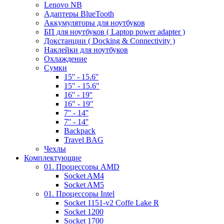
Lenovo NB
Адаптеры BlueTooth
Аккумуляторы для ноутбуков
БП для ноутбуков ( Laptop power adapter )
Докстанции ( Docking & Connectivity )
Наклейки для ноутбуков
Охлаждение
Сумки
15'' - 15.6''
15" - 15.6"
16'' - 19''
16" - 19"
7'' - 14''
7'' - 14''
Backpack
Travel BAG
Чехлы
Комплектующие
01. Процессоры AMD
Socket AM4
Socket AM5
01. Процессоры Intel
Socket 1151-v2 Coffe Lake R
Socket 1200
Socket 1700