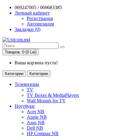
069247005 / 069683385
Личный кабинет
Регистрация
Авторизация
Закладки (0)
Товаров: 0 (0 Lei)
Ваша корзина пуста!
Категории
Категории
Телевизоры
TV
TV Boxes & MediaPlayers
Wall Mounts for TV
Ноутбуки
Acer NB
Apple NB
Asus NB
Dell NB
HP Compaq NB