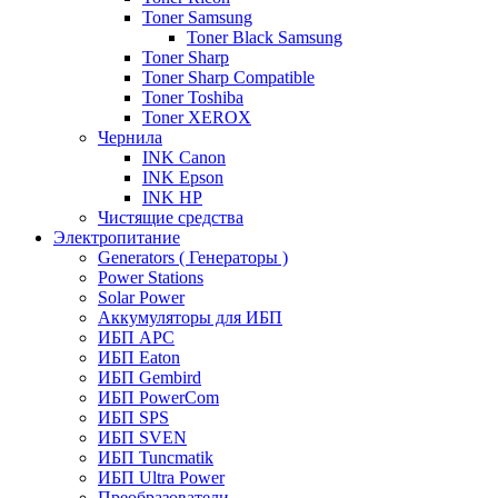
Toner Samsung
Toner Black Samsung
Toner Sharp
Toner Sharp Compatible
Toner Toshiba
Toner XEROX
Чернила
INK Canon
INK Epson
INK HP
Чистящие средства
Электропитание
Generators ( Генераторы )
Power Stations
Solar Power
Аккумуляторы для ИБП
ИБП APC
ИБП Eaton
ИБП Gembird
ИБП PowerCom
ИБП SPS
ИБП SVEN
ИБП Tuncmatik
ИБП Ultra Power
Преобразователи