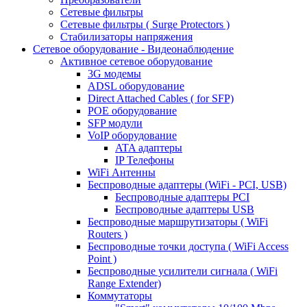
Сетевые фильтры
Сетевые фильтры ( Surge Protectors )
Стабилизаторы напряжения
Сетевое оборудование - Видеонаблюдение
Активное сетевое оборудование
3G модемы
ADSL оборудование
Direct Attached Cables ( for SFP)
POE оборудование
SFP модули
VoIP оборудование
ATA адаптеры
IP Телефоны
WiFi Антенны
Беспроводные адаптеры (WiFi - PCI, USB)
Беспроводные адаптеры PCI
Беспроводные адаптеры USB
Беспроводные маршрутизаторы ( WiFi
Routers )
Беспроводные точки доступа ( WiFi Access
Point )
Беспроводные усилители сигнала ( WiFi
Range Extender)
Коммутаторы