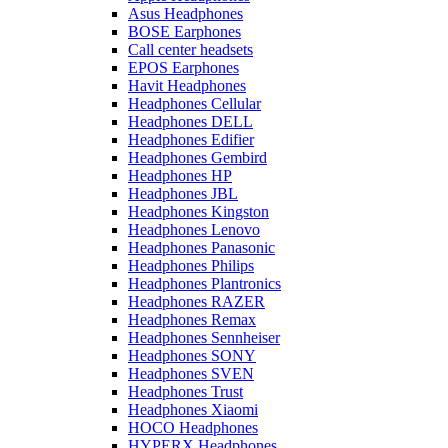
Asus Headphones
BOSE Earphones
Call center headsets
EPOS Earphones
Havit Headphones
Headphones Cellular
Headphones DELL
Headphones Edifier
Headphones Gembird
Headphones HP
Headphones JBL
Headphones Kingston
Headphones Lenovo
Headphones Panasonic
Headphones Philips
Headphones Plantronics
Headphones RAZER
Headphones Remax
Headphones Sennheiser
Headphones SONY
Headphones SVEN
Headphones Trust
Headphones Xiaomi
HOCO Headphones
HYPERX Headphones