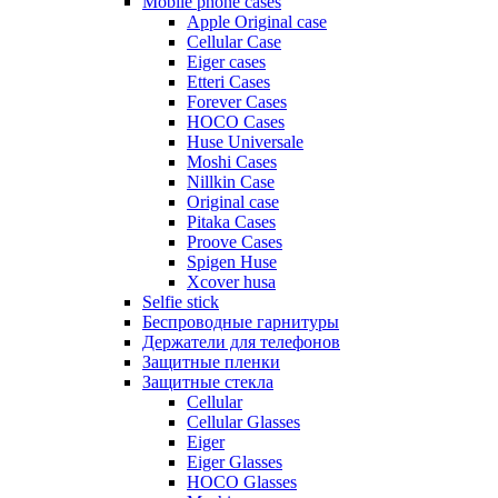
Mobile phone cases
Apple Original case
Cellular Case
Eiger cases
Etteri Cases
Forever Cases
HOCO Cases
Huse Universale
Moshi Cases
Nillkin Case
Original case
Pitaka Cases
Proove Cases
Spigen Huse
Xcover husa
Selfie stick
Беспроводные гарнитуры
Держатели для телефонов
Защитные пленки
Защитные стекла
Cellular
Cellular Glasses
Eiger
Eiger Glasses
HOCO Glasses