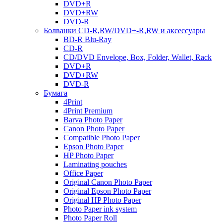
DVD+R
DVD+RW
DVD-R
Болванки CD-R,RW/DVD+-R,RW и аксессуары
BD-R Blu-Ray
CD-R
CD/DVD Envelope, Box, Folder, Wallet, Rack
DVD+R
DVD+RW
DVD-R
Бумага
4Print
4Print Premium
Barva Photo Paper
Canon Photo Paper
Compatible Photo Paper
Epson Photo Paper
HP Photo Paper
Laminating pouches
Office Paper
Original Canon Photo Paper
Original Epson Photo Paper
Original HP Photo Paper
Photo Paper ink system
Photo Paper Roll