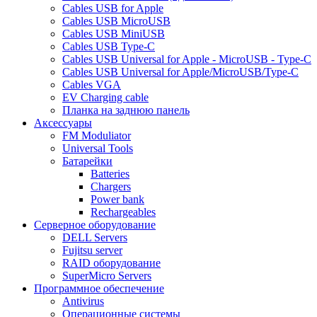
Cables USB for Apple
Cables USB MicroUSB
Cables USB MiniUSB
Cables USB Type-C
Cables USB Universal for Apple - MicroUSB - Type-C
Cables USB Universal for Apple/MicroUSB/Type-C
Cables VGA
EV Charging cable
Планка на заднюю панель
Аксессуары
FM Moduliator
Universal Tools
Батарейки
Batteries
Chargers
Power bank
Rechargeables
Серверное оборудование
DELL Servers
Fujitsu server
RAID оборудование
SuperMicro Servers
Программное обеспечение
Antivirus
Операционные системы