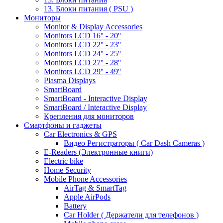
13. Блоки питания ( PSU )
Мониторы
Monitor & Display Accessories
Monitors LCD 16'' - 20''
Monitors LCD 22'' - 23''
Monitors LCD 24'' - 25''
Monitors LCD 27'' - 28''
Monitors LCD 29'' - 49''
Plasma Displays
SmartBoard
SmartBoard - Interactive Display
SmartBoard / Interactive Display
Крепления для мониторов
Смартфоны и гаджеты
Car Electronics & GPS
Видео Регистраторы ( Car Dash Cameras )
E-Readers (Электронные книги)
Electric bike
Home Security
Mobile Phone Accessories
AirTag & SmartTag
Apple AirPods
Battery
Car Holder ( Держатели для телефонов )