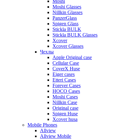
Moshi
Moshi Glasses
Nillkin Glasses
PanzerGlass
Spigen Glass
Stickla BULK
Stickla BULK Glasses
Xcover
Xcover Glasses
Чехлы
Apple Original case
Cellular Case
CoverX Huse
Eiger cases
Etteri Cases
Forever Cases
HOCO Cases
Moshi Cases
Nillkin Case
Original case
Spigen Huse
Xcover husa
Mobile Phones
Allview
Allview Mobile