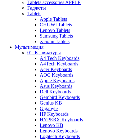
Tablets accessories APPLE
Гаджеты
Tablets
Apple Tablets
CHUWI Tablets
Lenovo Tablets
Samsung Tablets
Xiaomi Tablets
Мультимедия
01. Клавиатуры
A4 Tech Keyboards
A4Tech Keyboards
Acer Keyboards
AOC Keyboards
Apple Keyboards
Asus Keyboards
Dell Keyboards
Gembird Keyboards
Genius KB
Gigabyte
HP Keyboards
HYPERX Keyboards
Lenovo KB
Lenovo Keyboards
Logitech Keyboards