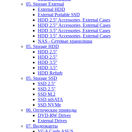
05. Storage External
External HDD
External Portable SSD
HDD 2.5'' Accessories, External Cases
HDD 2.5" Accessories, External Cases
HDD 3.5'' Accessories, External Cases
HDD 3.5" Accessories, External Cases
NAS - Сетевые хранилища
05. Storage HDD
HDD 2.5''
HDD 2.5"
HDD 3.5''
HDD 3.5"
HDD Refurb
05. Storage SSD
SSD 2.5''
SSD 2.5"
SSD M.2
SSD mSATA
SSD NVMe
06. Оптические приводы
DVD-RW Drives
External Drives
07. Видеокарты
VGA Cards ASUS