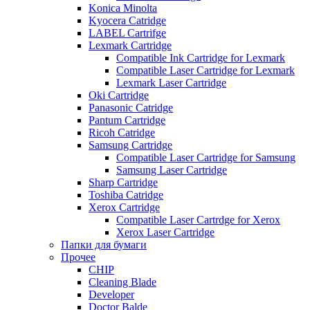
Konica Minolta
Kyocera Catridge
LABEL Cartrifge
Lexmark Cartridge
Compatible Ink Cartridge for Lexmark
Compatible Laser Cartridge for Lexmark
Lexmark Laser Cartridge
Oki Cartridge
Panasonic Catridge
Pantum Cartridge
Ricoh Catridge
Samsung Cartridge
Compatible Laser Cartridge for Samsung
Samsung Laser Cartridge
Sharp Cartridge
Toshiba Catridge
Xerox Cartridge
Compatible Laser Cartrdge for Xerox
Xerox Laser Cartridge
Папки для бумаги
Прочее
CHIP
Cleaning Blade
Developer
Doctor Balde