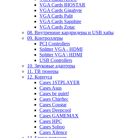
VGA Cards BIOSTAR
VGA Cards Gigabyte
VGA Cards Palit
VGA Cards Sapphire
VGA Cards Zotac
08. Внутренние кардридеры и USB хабы
09. Контроллеры
PCI Controllers
Splitter VGA - HDMI
Splitter VGA \ HDMI
USB Controllers
10. Звуковые адаптеры
11. ТВ тюнеры
12. Корпуса
Cases 1STPLAYER
Cases Asus
Cases be quiet!
Cases Chieftec
Cases Cougar
Cases Deepcool
Cases GAMEMAX
Cases HPC
Cases Sohoo
Cases Xilence
13. Блоки питания