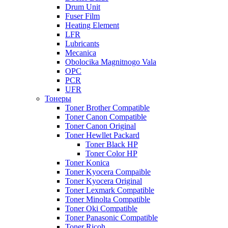
Drum Unit
Fuser Film
Heating Element
LFR
Lubricants
Mecanica
Obolocika Magnitnogo Vala
OPC
PCR
UFR
Тонеры
Toner Brother Compatible
Toner Canon Compatible
Toner Canon Original
Toner Hewllet Packard
Toner Black HP
Toner Color HP
Toner Konica
Toner Kyocera Compaible
Toner Kyocera Original
Toner Lexmark Compatible
Toner Minolta Compatible
Toner Oki Compatible
Toner Panasonic Compatible
Toner Ricoh