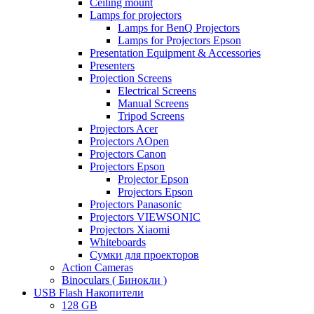
Ceiling mount
Lamps for projectors
Lamps for BenQ Projectors
Lamps for Projectors Epson
Presentation Equipment & Accessories
Presenters
Projection Screens
Electrical Screens
Manual Screens
Tripod Screens
Projectors Acer
Projectors AOpen
Projectors Canon
Projectors Epson
Projector Epson
Projectors Epson
Projectors Panasonic
Projectors VIEWSONIC
Projectors Xiaomi
Whiteboards
Сумки для проекторов
Action Cameras
Binoculars ( Бинокли )
USB Flash Накопители
128 GB