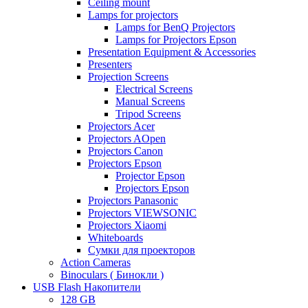
Ceiling mount
Lamps for projectors
Lamps for BenQ Projectors
Lamps for Projectors Epson
Presentation Equipment & Accessories
Presenters
Projection Screens
Electrical Screens
Manual Screens
Tripod Screens
Projectors Acer
Projectors AOpen
Projectors Canon
Projectors Epson
Projector Epson
Projectors Epson
Projectors Panasonic
Projectors VIEWSONIC
Projectors Xiaomi
Whiteboards
Сумки для проекторов
Action Cameras
Binoculars ( Бинокли )
USB Flash Накопители
128 GB