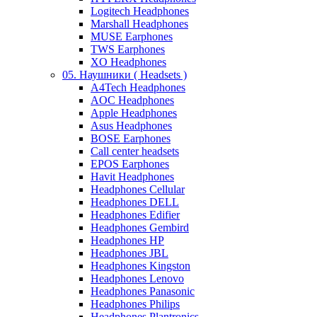
Logitech Headphones
Marshall Headphones
MUSE Earphones
TWS Earphones
XO Headphones
05. Наушники ( Headsets )
A4Tech Headphones
AOC Headphones
Apple Headphones
Asus Headphones
BOSE Earphones
Call center headsets
EPOS Earphones
Havit Headphones
Headphones Cellular
Headphones DELL
Headphones Edifier
Headphones Gembird
Headphones HP
Headphones JBL
Headphones Kingston
Headphones Lenovo
Headphones Panasonic
Headphones Philips
Headphones Plantronics