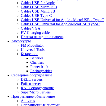
Cables USB for Apple
Cables USB MicroUSB
Cables USB MiniUSB
Cables USB Type-C
Cables USB Universal for Apple - MicroUSB - Type-C
Cables USB Universal for Apple/MicroUSB/Type-C
Cables VGA
EV Charging cable
Планка на заднюю панель
Аксессуары
FM Moduliator
Universal Tools
Батарейки
Batteries
Chargers
Power bank
Rechargeables
Серверное оборудование
DELL Servers
Fujitsu server
RAID оборудование
SuperMicro Servers
Программное обеспечение
Antivirus
Операционные системы