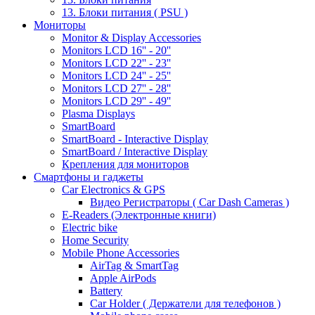
13. Блоки питания ( PSU )
Мониторы
Monitor & Display Accessories
Monitors LCD 16'' - 20''
Monitors LCD 22'' - 23''
Monitors LCD 24'' - 25''
Monitors LCD 27'' - 28''
Monitors LCD 29'' - 49''
Plasma Displays
SmartBoard
SmartBoard - Interactive Display
SmartBoard / Interactive Display
Крепления для мониторов
Смартфоны и гаджеты
Car Electronics & GPS
Видео Регистраторы ( Car Dash Cameras )
E-Readers (Электронные книги)
Electric bike
Home Security
Mobile Phone Accessories
AirTag & SmartTag
Apple AirPods
Battery
Car Holder ( Держатели для телефонов )