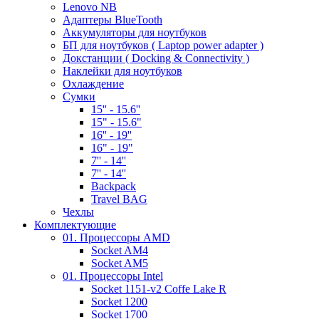
Lenovo NB
Адаптеры BlueTooth
Аккумуляторы для ноутбуков
БП для ноутбуков ( Laptop power adapter )
Докстанции ( Docking & Connectivity )
Наклейки для ноутбуков
Охлаждение
Сумки
15'' - 15.6''
15" - 15.6"
16'' - 19''
16" - 19"
7'' - 14''
7'' - 14''
Backpack
Travel BAG
Чехлы
Комплектующие
01. Процессоры AMD
Socket AM4
Socket AM5
01. Процессоры Intel
Socket 1151-v2 Coffe Lake R
Socket 1200
Socket 1700