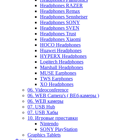
Headphones RAZER
Headphones Remax
Headphones Sennheiser
Headphones SONY
Headphones SVEN
Headphones Trust
Headphones Xiaomi
HOCO Headphones
Huawei Headphones
HYPERX Headphones
Logitech Headphones
Marshall Headphones
MUSE Earphones
TWS Earphones
XO Headphones
06. Videoconference
06. WEB Camera's ( ВЕб-камеры )
06. WEB камеры
07. USB Hub
07. USB Хабы
10. Игровые приставки
Nintendo
SONY PlayStation
Graphics Tablets