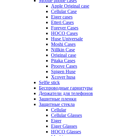
Mobile phone cases
Apple Original case
Cellular Case
Eiger cases
Etteri Cases
Forever Cases
HOCO Cases
Huse Universale
Moshi Cases
Nillkin Case
Original case
Pitaka Cases
Proove Cases
Spigen Huse
Xcover husa
Selfie stick
Беспроводные гарнитуры
Держатели для телефонов
Защитные пленки
Защитные стекла
Cellular
Cellular Glasses
Eiger
Eiger Glasses
HOCO Glasses