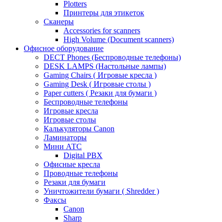
Plotters
Принтеры для этикеток
Сканеры
Accessories for scanners
High Volume (Document scanners)
Офисное оборудование
DECT Phones (Беспроводные телефоны)
DESK LAMPS (Настольные лампы)
Gaming Chairs ( Игровые кресла )
Gaming Desk ( Игровые столы )
Paper cutters ( Резаки для бумаги )
Беспроводные телефоны
Игровые кресла
Игровые столы
Калькуляторы Canon
Ламинаторы
Мини АТС
Digital PBX
Офисные кресла
Проводные телефоны
Резаки для бумаги
Уничтожители бумаги ( Shredder )
Факсы
Canon
Sharp