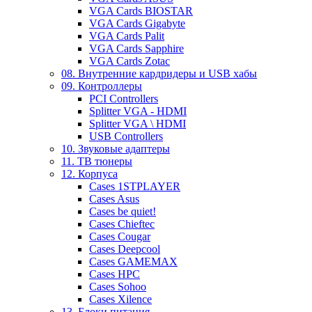
VGA Cards BIOSTAR
VGA Cards Gigabyte
VGA Cards Palit
VGA Cards Sapphire
VGA Cards Zotac
08. Внутренние кардридеры и USB хабы
09. Контроллеры
PCI Controllers
Splitter VGA - HDMI
Splitter VGA \ HDMI
USB Controllers
10. Звуковые адаптеры
11. ТВ тюнеры
12. Корпуса
Cases 1STPLAYER
Cases Asus
Cases be quiet!
Cases Chieftec
Cases Cougar
Cases Deepcool
Cases GAMEMAX
Cases HPC
Cases Sohoo
Cases Xilence
13. Блоки питания