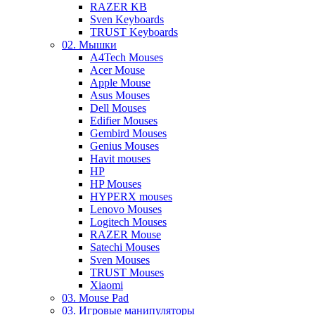
RAZER KB
Sven Keyboards
TRUST Keyboards
02. Мышки
A4Tech Mouses
Acer Mouse
Apple Mouse
Asus Mouses
Dell Mouses
Edifier Mouses
Gembird Mouses
Genius Mouses
Havit mouses
HP
HP Mouses
HYPERX mouses
Lenovo Mouses
Logitech Mouses
RAZER Mouse
Satechi Mouses
Sven Mouses
TRUST Mouses
Xiaomi
03. Mouse Pad
03. Игровые манипуляторы