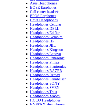
Asus Headphones
BOSE Earphones
Call center headsets
EPOS Earphones
Havit Headphones
Headphones Cellular
Headphones DELL
Headphones Edifier
Headphones Gembird
Headphones HP
Headphones JBL
Headphones Kingston
Headphones Lenovo
Headphones Panasonic
Headphones Philips
Headphones Plantronics
Headphones RAZER
Headphones Remax
Headphones Sennheiser
Headphones SONY
Headphones SVEN
Headphones Trust
Headphones Xiaomi
HOCO Headphones
HYPERX Headphones