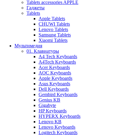
Tablets accessories APPLE
Гаджеты
Tablets
Apple Tablets
CHUWI Tablets
Lenovo Tablets
Samsung Tablets
Xiaomi Tablets
Мультимедия
01. Клавиатуры
A4 Tech Keyboards
A4Tech Keyboards
Acer Keyboards
AOC Keyboards
Apple Keyboards
Asus Keyboards
Dell Keyboards
Gembird Keyboards
Genius KB
Gigabyte
HP Keyboards
HYPERX Keyboards
Lenovo KB
Lenovo Keyboards
Logitech Keyboards