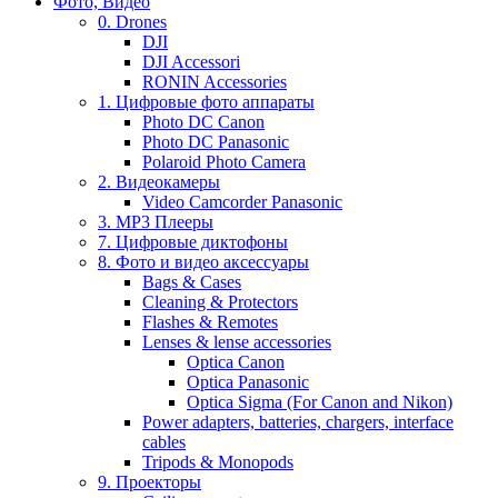
Фото, Видео
0. Drones
DJI
DJI Accessori
RONIN Accessories
1. Цифровые фото аппараты
Photo DC Canon
Photo DC Panasonic
Polaroid Photo Camera
2. Видеокамеры
Video Camcorder Panasonic
3. MP3 Плееры
7. Цифровые диктофоны
8. Фото и видео аксессуары
Bags & Cases
Cleaning & Protectors
Flashes & Remotes
Lenses & lense accessories
Optica Canon
Optica Panasonic
Optica Sigma (For Canon and Nikon)
Power adapters, batteries, chargers, interface
cables
Tripods & Monopods
9. Проекторы