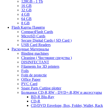
128GB - 1 Tb
16 GB
32 GB
4 GB
64 GB
8 GB
Flash Карты Памяти
CompactFlash Cards
MicroSD Cards
Secure Digital Cards ( SD Card )
USB Card Readers
Расходные Материалы
Binding machines
Cleaning ( Чистящие средства )
DISINFECTANT
Filaments for 3D printers
Foils
Folii de protectie
Office Paper
PVC Card
Spare Parts Cutting plotter
Болванки CD-R,RW - DVD+-R,RW и аксессуары
BD-R Blu-Ray
CD-R
CD/DVD Envelope, Box, Folder, Wallet, Rack