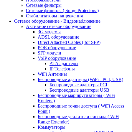
Сетевые фильтры
Сетевые фильтры ( Surge Protectors )
Стабилизаторы напряжения
Сетевое оборудование - Видеонаблюдение
Активное сетевое оборудование
3G модемы
ADSL оборудование
Direct Attached Cables ( for SFP)
POE оборудование
SFP модули
VoIP оборудование
ATA адаптеры
IP Телефоны
WiFi Антенны
Беспроводные адаптеры (WiFi - PCI, USB)
Беспроводные адаптеры PCI
Беспроводные адаптеры USB
Беспроводные маршрутизаторы ( WiFi
Routers )
Беспроводные точки доступа ( WiFi Access
Point )
Беспроводные усилители сигнала ( WiFi
Range Extender)
Коммутаторы