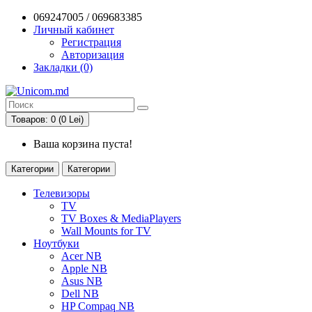
069247005 / 069683385
Личный кабинет
Регистрация
Авторизация
Закладки (0)
Товаров: 0 (0 Lei)
Ваша корзина пуста!
Категории
Категории
Телевизоры
TV
TV Boxes & MediaPlayers
Wall Mounts for TV
Ноутбуки
Acer NB
Apple NB
Asus NB
Dell NB
HP Compaq NB