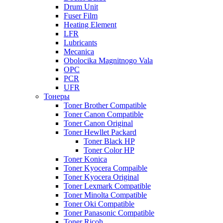
Drum Unit
Fuser Film
Heating Element
LFR
Lubricants
Mecanica
Obolocika Magnitnogo Vala
OPC
PCR
UFR
Тонеры
Toner Brother Compatible
Toner Canon Compatible
Toner Canon Original
Toner Hewllet Packard
Toner Black HP
Toner Color HP
Toner Konica
Toner Kyocera Compaible
Toner Kyocera Original
Toner Lexmark Compatible
Toner Minolta Compatible
Toner Oki Compatible
Toner Panasonic Compatible
Toner Ricoh