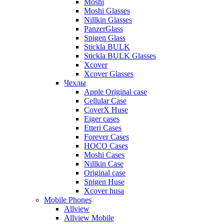
Moshi
Moshi Glasses
Nillkin Glasses
PanzerGlass
Spigen Glass
Stickla BULK
Stickla BULK Glasses
Xcover
Xcover Glasses
Чехлы
Apple Original case
Cellular Case
CoverX Huse
Eiger cases
Etteri Cases
Forever Cases
HOCO Cases
Moshi Cases
Nillkin Case
Original case
Spigen Huse
Xcover husa
Mobile Phones
Allview
Allview Mobile