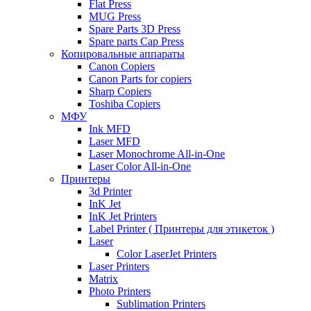
Flat Press
MUG Press
Spare Parts 3D Press
Spare parts Cap Press
Копировальные аппараты
Canon Copiers
Canon Parts for copiers
Sharp Copiers
Toshiba Copiers
МФУ
Ink MFD
Laser MFD
Laser Monochrome All-in-One
Laser Color All-in-One
Принтеры
3d Printer
InK Jet
InK Jet Printers
Label Printer ( Принтеры для этикеток )
Laser
Color LaserJet Printers
Laser Printers
Matrix
Photo Printers
Sublimation Printers