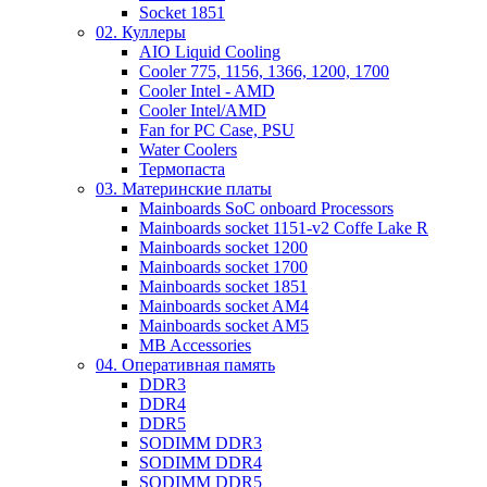
Socket 1851
02. Куллеры
AIO Liquid Cooling
Cooler 775, 1156, 1366, 1200, 1700
Cooler Intel - AMD
Cooler Intel/AMD
Fan for PC Case, PSU
Water Coolers
Термопаста
03. Материнские платы
Mainboards SoC onboard Processors
Mainboards socket 1151-v2 Coffe Lake R
Mainboards socket 1200
Mainboards socket 1700
Mainboards socket 1851
Mainboards socket AM4
Mainboards socket AM5
MB Accessories
04. Оперативная память
DDR3
DDR4
DDR5
SODIMM DDR3
SODIMM DDR4
SODIMM DDR5