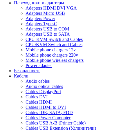
Переходники и адаптеры
Adapters HDMI DVI VGA
Adapters Micro-USB
Adapters Power
Adapters Type-C
Adapters USB to COM
Adapters USB to SATA
CPU-KVM Switch and Cables
CPU/KVM Switch and Cables
Mobile phone chargers 12v
Mobile phone chargers 220v
Mobile phone wireless chargers
Power adapter
Безопасность
Кабели
Audio cables
Audio optical cables
Cables DisplayPort
Cables DVI
Cables HDMI
Cables HDMI to DVI
Cables IDE, SATA, FDD
Cables Power Computer
Cables USB A-B (Printer Cable)
Cables USB Extension (Удлинители)