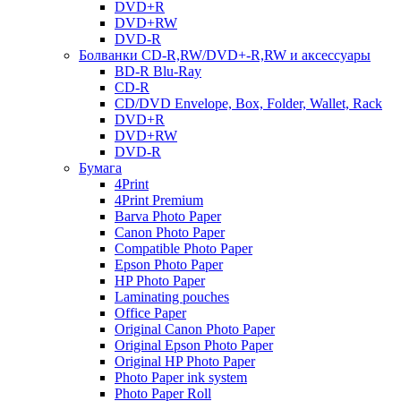
DVD+R
DVD+RW
DVD-R
Болванки CD-R,RW/DVD+-R,RW и аксессуары
BD-R Blu-Ray
CD-R
CD/DVD Envelope, Box, Folder, Wallet, Rack
DVD+R
DVD+RW
DVD-R
Бумага
4Print
4Print Premium
Barva Photo Paper
Canon Photo Paper
Compatible Photo Paper
Epson Photo Paper
HP Photo Paper
Laminating pouches
Office Paper
Original Canon Photo Paper
Original Epson Photo Paper
Original HP Photo Paper
Photo Paper ink system
Photo Paper Roll