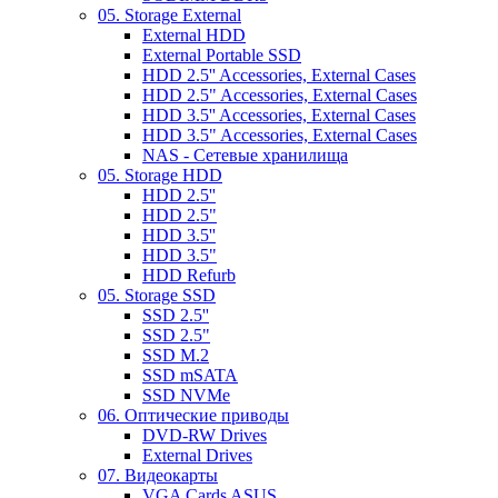
05. Storage External
External HDD
External Portable SSD
HDD 2.5'' Accessories, External Cases
HDD 2.5" Accessories, External Cases
HDD 3.5'' Accessories, External Cases
HDD 3.5" Accessories, External Cases
NAS - Сетевые хранилища
05. Storage HDD
HDD 2.5''
HDD 2.5"
HDD 3.5''
HDD 3.5"
HDD Refurb
05. Storage SSD
SSD 2.5''
SSD 2.5"
SSD M.2
SSD mSATA
SSD NVMe
06. Оптические приводы
DVD-RW Drives
External Drives
07. Видеокарты
VGA Cards ASUS