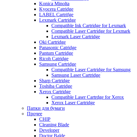
Konica Minolta
Kyocera Catridge
LABEL Cartrifge
Lexmark Cartridge
Compatible Ink Cartridge for Lexmark
Compatible Laser Cartridge for Lexmark
Lexmark Laser Cartridge
Oki Cartridge
Panasonic Catridge
Pantum Cartridge
Ricoh Catridge
Samsung Cartridge
Compatible Laser Cartridge for Samsung
Samsung Laser Cartridge
Sharp Cartridge
Toshiba Catridge
Xerox Cartridge
Compatible Laser Cartrdge for Xerox
Xerox Laser Cartridge
Папки для бумаги
Прочее
CHIP
Cleaning Blade
Developer
Doctor Balde