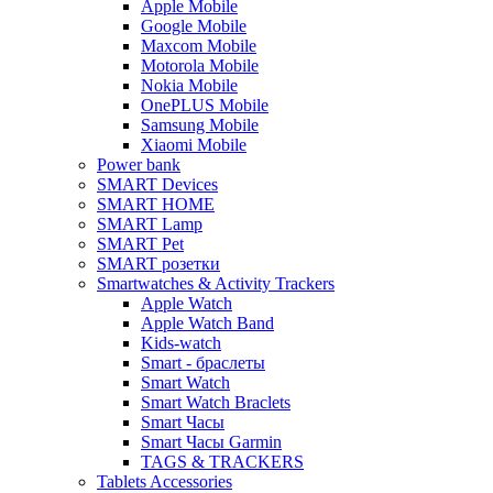
Apple Mobile
Google Mobile
Maxcom Mobile
Motorola Mobile
Nokia Mobile
OnePLUS Mobile
Samsung Mobile
Xiaomi Mobile
Power bank
SMART Devices
SMART HOME
SMART Lamp
SMART Pet
SMART розетки
Smartwatches & Activity Trackers
Apple Watch
Apple Watch Band
Kids-watch
Smart - браслеты
Smart Watch
Smart Watch Braclets
Smart Часы
Smart Часы Garmin
TAGS & TRACKERS
Tablets Accessories