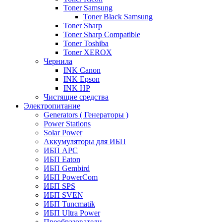
Toner Samsung
Toner Black Samsung
Toner Sharp
Toner Sharp Compatible
Toner Toshiba
Toner XEROX
Чернила
INK Canon
INK Epson
INK HP
Чистящие средства
Электропитание
Generators ( Генераторы )
Power Stations
Solar Power
Аккумуляторы для ИБП
ИБП APC
ИБП Eaton
ИБП Gembird
ИБП PowerCom
ИБП SPS
ИБП SVEN
ИБП Tuncmatik
ИБП Ultra Power
Преобразователи