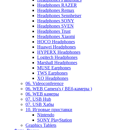
Headphones RAZER
Headphones Remax
Headphones Sennheiser
Headphones SONY
Headphones SVEN
Headphones Trust
Headphones Xiaomi
HOCO Headphones
Huawei Headphones
HYPERX Headphones
Logitech Headphones
Marshall Headphones
MUSE Earphones
TWS Earphones
XO Headphones
06. Videoconference
06. WEB Camera's ( ВЕб-камеры )
06. WEB камеры
07. USB Hub
07. USB Хабы
10. Игровые приставки
Nintendo
SONY PlayStation
Graphics Tablets