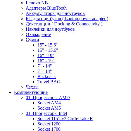
Lenovo NB
Адаптеры BlueTooth
Аккумуляторы для ноутбуков
БП для ноутбуков ( Laptop power adapter )
Докстанции ( Docking & Connectivity )
Наклейки для ноутбуков
Охлаждение
Сумки
15'' - 15.6''
15" - 15.6"
16'' - 19''
16" - 19"
7'' - 14''
7'' - 14''
Backpack
Travel BAG
Чехлы
Комплектующие
01. Процессоры AMD
Socket AM4
Socket AM5
01. Процессоры Intel
Socket 1151-v2 Coffe Lake R
Socket 1200
Socket 1700