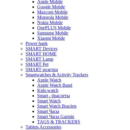
Apple Mobile
Google Mobile
Maxcom Mobile
Motorola Mobile
Nokia Mobile
OnePLUS Mobile
Samsung Mobile
Xiaomi Mobile
Power bank
SMART Devices
SMART HOME
SMART Lamp
SMART Pet
SMART розетки
Smartwatches & Activity Trackers
Apple Watch
Apple Watch Band
Kids-watch
Smart - браслеты
Smart Watch
Smart Watch Braclets
Smart Часы
Smart Часы Garmin
TAGS & TRACKERS
Tablets Accessories