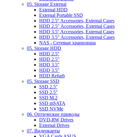
05. Storage External
External HDD
External Portable SSD
HDD 2.5'' Accessories, External Cases
HDD 2.5" Accessories, External Cases
HDD 3.5'' Accessories, External Cases
HDD 3.5" Accessories, External Cases
NAS - Сетевые хранилища
05. Storage HDD
HDD 2.5''
HDD 2.5"
HDD 3.5''
HDD 3.5"
HDD Refurb
05. Storage SSD
SSD 2.5''
SSD 2.5"
SSD M.2
SSD mSATA
SSD NVMe
06. Оптические приводы
DVD-RW Drives
External Drives
07. Видеокарты
VGA Cards ASUS