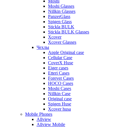
Moshi
Moshi Glasses
Nillkin Glasses
PanzerGlass
Spigen Glass
Stickla BULK
Stickla BULK Glasses
Xcover
Xcover Glasses
Чехлы
Apple Original case
Cellular Case
CoverX Huse
Eiger cases
Etteri Cases
Forever Cases
HOCO Cases
Moshi Cases
Nillkin Case
Original case
Spigen Huse
Xcover husa
Mobile Phones
Allview
Allview Mobile