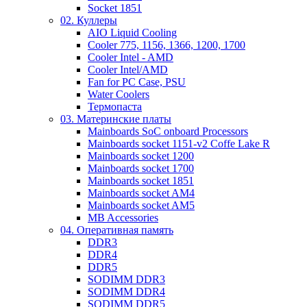
Socket 1851
02. Куллеры
AIO Liquid Cooling
Cooler 775, 1156, 1366, 1200, 1700
Cooler Intel - AMD
Cooler Intel/AMD
Fan for PC Case, PSU
Water Coolers
Термопаста
03. Материнские платы
Mainboards SoC onboard Processors
Mainboards socket 1151-v2 Coffe Lake R
Mainboards socket 1200
Mainboards socket 1700
Mainboards socket 1851
Mainboards socket AM4
Mainboards socket AM5
MB Accessories
04. Оперативная память
DDR3
DDR4
DDR5
SODIMM DDR3
SODIMM DDR4
SODIMM DDR5