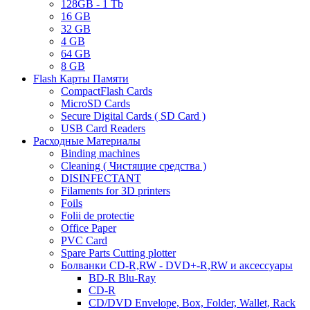
128GB - 1 Tb
16 GB
32 GB
4 GB
64 GB
8 GB
Flash Карты Памяти
CompactFlash Cards
MicroSD Cards
Secure Digital Cards ( SD Card )
USB Card Readers
Расходные Материалы
Binding machines
Cleaning ( Чистящие средства )
DISINFECTANT
Filaments for 3D printers
Foils
Folii de protectie
Office Paper
PVC Card
Spare Parts Cutting plotter
Болванки CD-R,RW - DVD+-R,RW и аксессуары
BD-R Blu-Ray
CD-R
CD/DVD Envelope, Box, Folder, Wallet, Rack