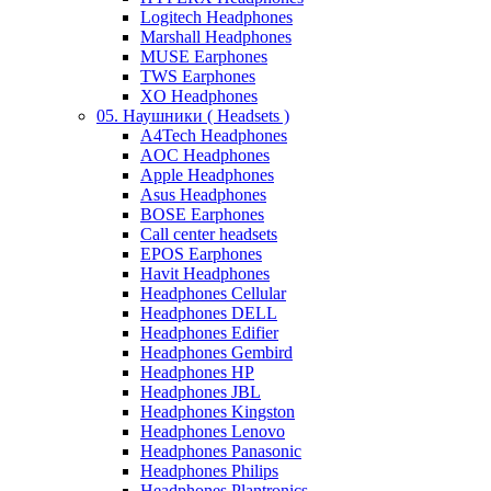
Logitech Headphones
Marshall Headphones
MUSE Earphones
TWS Earphones
XO Headphones
05. Наушники ( Headsets )
A4Tech Headphones
AOC Headphones
Apple Headphones
Asus Headphones
BOSE Earphones
Call center headsets
EPOS Earphones
Havit Headphones
Headphones Cellular
Headphones DELL
Headphones Edifier
Headphones Gembird
Headphones HP
Headphones JBL
Headphones Kingston
Headphones Lenovo
Headphones Panasonic
Headphones Philips
Headphones Plantronics