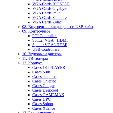
VGA Cards BIOSTAR
VGA Cards Gigabyte
VGA Cards Palit
VGA Cards Sapphire
VGA Cards Zotac
08. Внутренние кардридеры и USB хабы
09. Контроллеры
PCI Controllers
Splitter VGA - HDMI
Splitter VGA \ HDMI
USB Controllers
10. Звуковые адаптеры
11. ТВ тюнеры
12. Корпуса
Cases 1STPLAYER
Cases Asus
Cases be quiet!
Cases Chieftec
Cases Cougar
Cases Deepcool
Cases GAMEMAX
Cases HPC
Cases Sohoo
Cases Xilence
13. Блоки питания