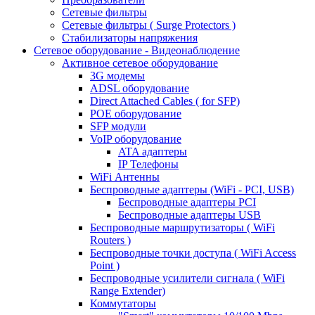
Сетевые фильтры
Сетевые фильтры ( Surge Protectors )
Стабилизаторы напряжения
Сетевое оборудование - Видеонаблюдение
Активное сетевое оборудование
3G модемы
ADSL оборудование
Direct Attached Cables ( for SFP)
POE оборудование
SFP модули
VoIP оборудование
ATA адаптеры
IP Телефоны
WiFi Антенны
Беспроводные адаптеры (WiFi - PCI, USB)
Беспроводные адаптеры PCI
Беспроводные адаптеры USB
Беспроводные маршрутизаторы ( WiFi
Routers )
Беспроводные точки доступа ( WiFi Access
Point )
Беспроводные усилители сигнала ( WiFi
Range Extender)
Коммутаторы