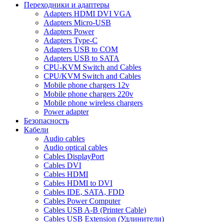
Переходники и адаптеры
Adapters HDMI DVI VGA
Adapters Micro-USB
Adapters Power
Adapters Type-C
Adapters USB to COM
Adapters USB to SATA
CPU-KVM Switch and Cables
CPU/KVM Switch and Cables
Mobile phone chargers 12v
Mobile phone chargers 220v
Mobile phone wireless chargers
Power adapter
Безопасность
Кабели
Audio cables
Audio optical cables
Cables DisplayPort
Cables DVI
Cables HDMI
Cables HDMI to DVI
Cables IDE, SATA, FDD
Cables Power Computer
Cables USB A-B (Printer Cable)
Cables USB Extension (Удлинители)