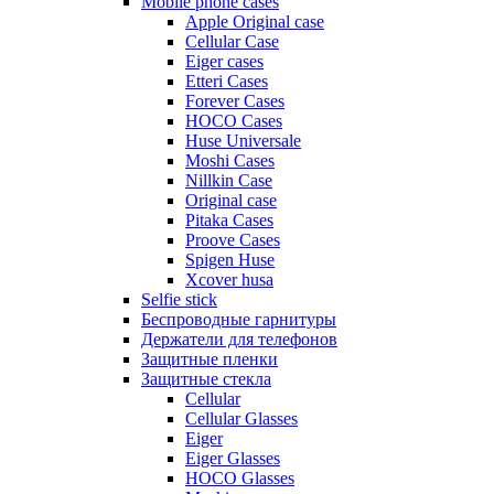
Mobile phone cases
Apple Original case
Cellular Case
Eiger cases
Etteri Cases
Forever Cases
HOCO Cases
Huse Universale
Moshi Cases
Nillkin Case
Original case
Pitaka Cases
Proove Cases
Spigen Huse
Xcover husa
Selfie stick
Беспроводные гарнитуры
Держатели для телефонов
Защитные пленки
Защитные стекла
Cellular
Cellular Glasses
Eiger
Eiger Glasses
HOCO Glasses