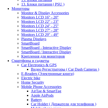
13. Блоки питания ( PSU )
Мониторы
Monitor & Display Accessories
Monitors LCD 16'' - 20''
Monitors LCD 22'' - 23''
Monitors LCD 24'' - 25''
Monitors LCD 27'' - 28''
Monitors LCD 29'' - 49''
Plasma Displays
SmartBoard
SmartBoard - Interactive Display
SmartBoard / Interactive Display
Крепления для мониторов
Смартфоны и гаджеты
Car Electronics & GPS
Видео Регистраторы ( Car Dash Cameras )
E-Readers (Электронные книги)
Electric bike
Home Security
Mobile Phone Accessories
AirTag & SmartTag
Apple AirPods
Battery
Car Holder ( Держатели для телефонов )