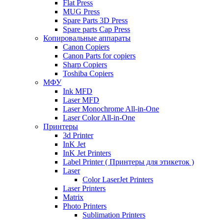
Flat Press
MUG Press
Spare Parts 3D Press
Spare parts Cap Press
Копировальные аппараты
Canon Copiers
Canon Parts for copiers
Sharp Copiers
Toshiba Copiers
МФУ
Ink MFD
Laser MFD
Laser Monochrome All-in-One
Laser Color All-in-One
Принтеры
3d Printer
InK Jet
InK Jet Printers
Label Printer ( Принтеры для этикеток )
Laser
Color LaserJet Printers
Laser Printers
Matrix
Photo Printers
Sublimation Printers