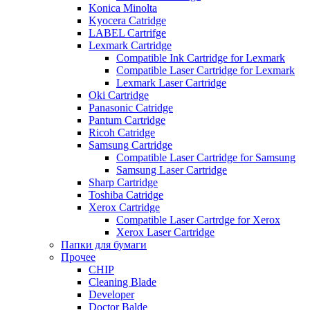
Konica Minolta
Kyocera Catridge
LABEL Cartrifge
Lexmark Cartridge
Compatible Ink Cartridge for Lexmark
Compatible Laser Cartridge for Lexmark
Lexmark Laser Cartridge
Oki Cartridge
Panasonic Catridge
Pantum Cartridge
Ricoh Catridge
Samsung Cartridge
Compatible Laser Cartridge for Samsung
Samsung Laser Cartridge
Sharp Cartridge
Toshiba Catridge
Xerox Cartridge
Compatible Laser Cartrdge for Xerox
Xerox Laser Cartridge
Папки для бумаги
Прочее
CHIP
Cleaning Blade
Developer
Doctor Balde