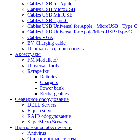
Cables USB for Apple
Cables USB MicroUSB
Cables USB MiniUSB
Cables USB Type-C
Cables USB Universal for Apple - MicroUSB - Type-C
Cables USB Universal for Apple/MicroUSB/Type-C
Cables VGA
EV Charging cable
Планка на заднюю панель
Аксессуары
FM Moduliator
Universal Tools
Батарейки
Batteries
Chargers
Power bank
Rechargeables
Серверное оборудование
DELL Servers
Fujitsu server
RAID оборудование
SuperMicro Servers
Программное обеспечение
Antivirus
Операционные системы