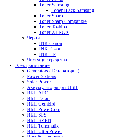
Toner Samsung
Toner Black Samsung
Toner Sharp
Toner Sharp Compatible
Toner Toshiba
Toner XEROX
Чернила
INK Canon
INK Epson
INK HP
Чистящие средства
Электропитание
Generators ( Генераторы )
Power Stations
Solar Power
Аккумуляторы для ИБП
ИБП APC
ИБП Eaton
ИБП Gembird
ИБП PowerCom
ИБП SPS
ИБП SVEN
ИБП Tuncmatik
ИБП Ultra Power
Преобразователи