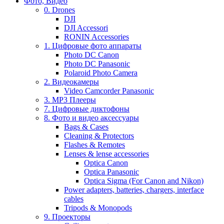
Фото, Видео
0. Drones
DJI
DJI Accessori
RONIN Accessories
1. Цифровые фото аппараты
Photo DC Canon
Photo DC Panasonic
Polaroid Photo Camera
2. Видеокамеры
Video Camcorder Panasonic
3. MP3 Плееры
7. Цифровые диктофоны
8. Фото и видео аксессуары
Bags & Cases
Cleaning & Protectors
Flashes & Remotes
Lenses & lense accessories
Optica Canon
Optica Panasonic
Optica Sigma (For Canon and Nikon)
Power adapters, batteries, chargers, interface
cables
Tripods & Monopods
9. Проекторы