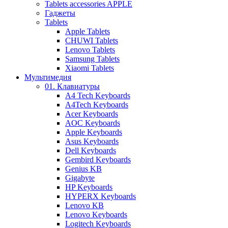
Tablets accessories APPLE
Гаджеты
Tablets
Apple Tablets
CHUWI Tablets
Lenovo Tablets
Samsung Tablets
Xiaomi Tablets
Мультимедия
01. Клавиатуры
A4 Tech Keyboards
A4Tech Keyboards
Acer Keyboards
AOC Keyboards
Apple Keyboards
Asus Keyboards
Dell Keyboards
Gembird Keyboards
Genius KB
Gigabyte
HP Keyboards
HYPERX Keyboards
Lenovo KB
Lenovo Keyboards
Logitech Keyboards