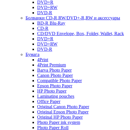
DVD+R
DVD+RW
DVD-R
Болванки CD-R,RW/DVD+-R,RW и аксессуары
BD-R Blu-Ray
CD-R
CD/DVD Envelope, Box, Folder, Wallet, Rack
DVD+R
DVD+RW
DVD-R
Бумага
4Print
4Print Premium
Barva Photo Paper
Canon Photo Paper
Compatible Photo Paper
Epson Photo Paper
HP Photo Paper
Laminating pouches
Office Paper
Original Canon Photo Paper
Original Epson Photo Paper
Original HP Photo Paper
Photo Paper ink system
Photo Paper Roll