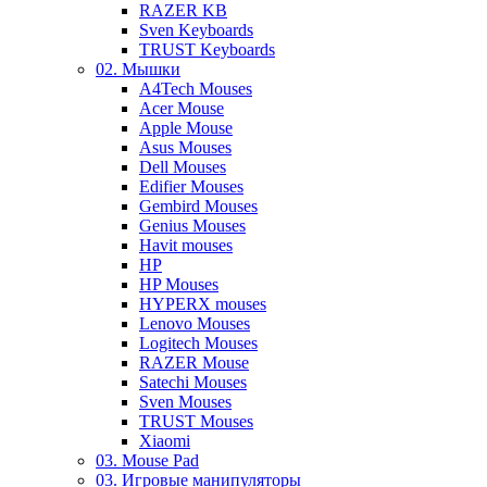
RAZER KB
Sven Keyboards
TRUST Keyboards
02. Мышки
A4Tech Mouses
Acer Mouse
Apple Mouse
Asus Mouses
Dell Mouses
Edifier Mouses
Gembird Mouses
Genius Mouses
Havit mouses
HP
HP Mouses
HYPERX mouses
Lenovo Mouses
Logitech Mouses
RAZER Mouse
Satechi Mouses
Sven Mouses
TRUST Mouses
Xiaomi
03. Mouse Pad
03. Игровые манипуляторы