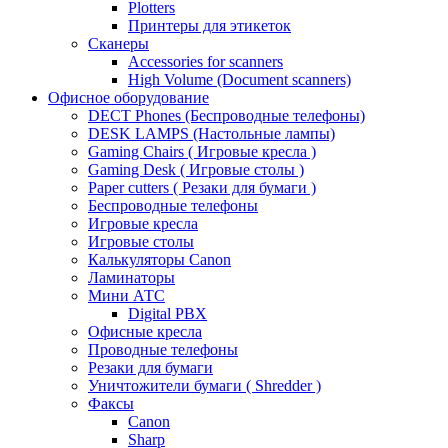
Plotters
Принтеры для этикеток
Сканеры
Accessories for scanners
High Volume (Document scanners)
Офисное оборудование
DECT Phones (Беспроводные телефоны)
DESK LAMPS (Настольные лампы)
Gaming Chairs ( Игровые кресла )
Gaming Desk ( Игровые столы )
Paper cutters ( Резаки для бумаги )
Беспроводные телефоны
Игровые кресла
Игровые столы
Калькуляторы Canon
Ламинаторы
Мини АТС
Digital PBX
Офисные кресла
Проводные телефоны
Резаки для бумаги
Уничтожители бумаги ( Shredder )
Факсы
Canon
Sharp