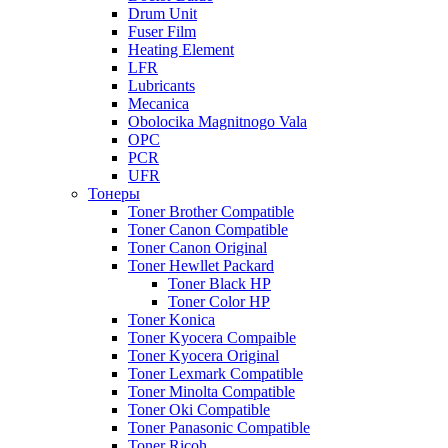
Drum Unit
Fuser Film
Heating Element
LFR
Lubricants
Mecanica
Obolocika Magnitnogo Vala
OPC
PCR
UFR
Тонеры
Toner Brother Compatible
Toner Canon Compatible
Toner Canon Original
Toner Hewllet Packard
Toner Black HP
Toner Color HP
Toner Konica
Toner Kyocera Compaible
Toner Kyocera Original
Toner Lexmark Compatible
Toner Minolta Compatible
Toner Oki Compatible
Toner Panasonic Compatible
Toner Ricoh