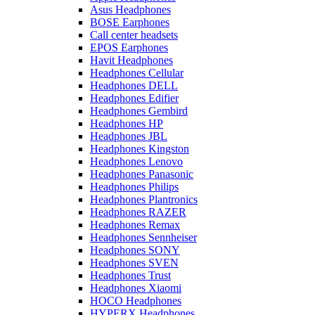
Asus Headphones
BOSE Earphones
Call center headsets
EPOS Earphones
Havit Headphones
Headphones Cellular
Headphones DELL
Headphones Edifier
Headphones Gembird
Headphones HP
Headphones JBL
Headphones Kingston
Headphones Lenovo
Headphones Panasonic
Headphones Philips
Headphones Plantronics
Headphones RAZER
Headphones Remax
Headphones Sennheiser
Headphones SONY
Headphones SVEN
Headphones Trust
Headphones Xiaomi
HOCO Headphones
HYPERX Headphones