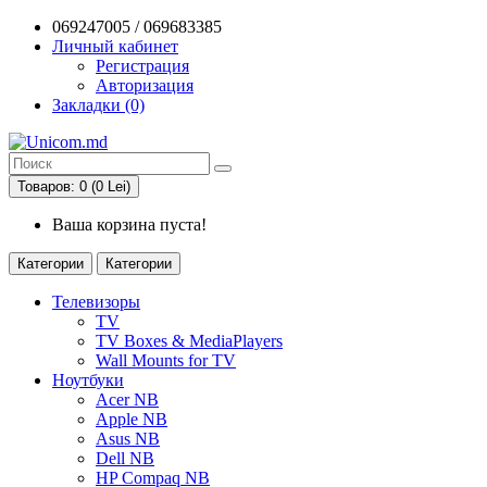
069247005 / 069683385
Личный кабинет
Регистрация
Авторизация
Закладки (0)
Товаров: 0 (0 Lei)
Ваша корзина пуста!
Категории
Категории
Телевизоры
TV
TV Boxes & MediaPlayers
Wall Mounts for TV
Ноутбуки
Acer NB
Apple NB
Asus NB
Dell NB
HP Compaq NB