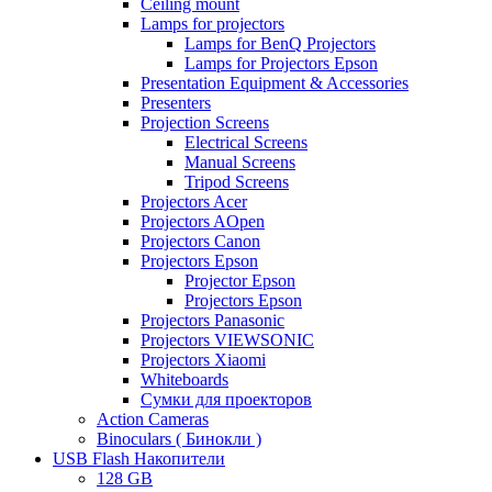
Ceiling mount
Lamps for projectors
Lamps for BenQ Projectors
Lamps for Projectors Epson
Presentation Equipment & Accessories
Presenters
Projection Screens
Electrical Screens
Manual Screens
Tripod Screens
Projectors Acer
Projectors AOpen
Projectors Canon
Projectors Epson
Projector Epson
Projectors Epson
Projectors Panasonic
Projectors VIEWSONIC
Projectors Xiaomi
Whiteboards
Сумки для проекторов
Action Cameras
Binoculars ( Бинокли )
USB Flash Накопители
128 GB