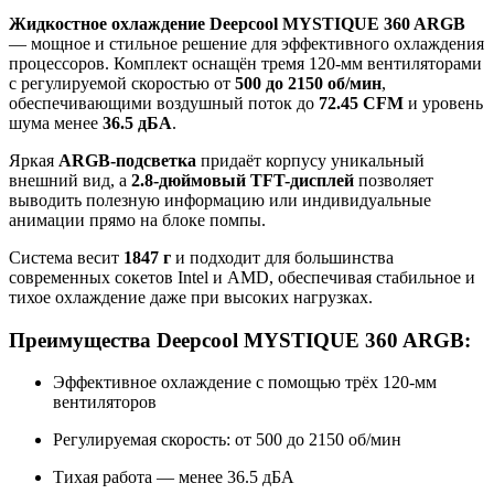
Жидкостное охлаждение Deepcool MYSTIQUE 360 ARGB
— мощное и стильное решение для эффективного охлаждения
процессоров. Комплект оснащён тремя 120-мм вентиляторами
с регулируемой скоростью от
500 до 2150 об/мин
,
обеспечивающими воздушный поток до
72.45 CFM
и уровень
шума менее
36.5 дБА
.
Яркая
ARGB-подсветка
придаёт корпусу уникальный
внешний вид, а
2.8-дюймовый TFT-дисплей
позволяет
выводить полезную информацию или индивидуальные
анимации прямо на блоке помпы.
Система весит
1847 г
и подходит для большинства
современных сокетов Intel и AMD, обеспечивая стабильное и
тихое охлаждение даже при высоких нагрузках.
Преимущества Deepcool MYSTIQUE 360 ARGB:
Эффективное охлаждение с помощью трёх 120-мм
вентиляторов
Регулируемая скорость: от 500 до 2150 об/мин
Тихая работа — менее 36.5 дБА