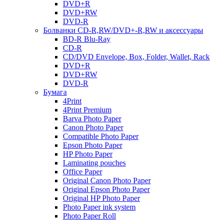
DVD+R
DVD+RW
DVD-R
Болванки CD-R,RW/DVD+-R,RW и аксессуары
BD-R Blu-Ray
CD-R
CD/DVD Envelope, Box, Folder, Wallet, Rack
DVD+R
DVD+RW
DVD-R
Бумага
4Print
4Print Premium
Barva Photo Paper
Canon Photo Paper
Compatible Photo Paper
Epson Photo Paper
HP Photo Paper
Laminating pouches
Office Paper
Original Canon Photo Paper
Original Epson Photo Paper
Original HP Photo Paper
Photo Paper ink system
Photo Paper Roll