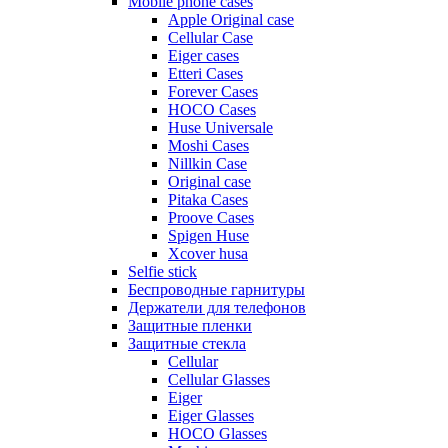
Mobile phone cases
Apple Original case
Cellular Case
Eiger cases
Etteri Cases
Forever Cases
HOCO Cases
Huse Universale
Moshi Cases
Nillkin Case
Original case
Pitaka Cases
Proove Cases
Spigen Huse
Xcover husa
Selfie stick
Беспроводные гарнитуры
Держатели для телефонов
Защитные пленки
Защитные стекла
Cellular
Cellular Glasses
Eiger
Eiger Glasses
HOCO Glasses