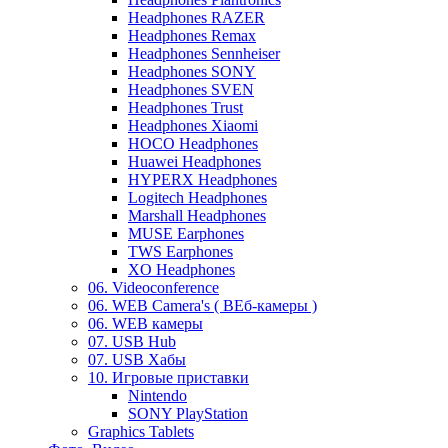
Headphones RAZER
Headphones Remax
Headphones Sennheiser
Headphones SONY
Headphones SVEN
Headphones Trust
Headphones Xiaomi
HOCO Headphones
Huawei Headphones
HYPERX Headphones
Logitech Headphones
Marshall Headphones
MUSE Earphones
TWS Earphones
XO Headphones
06. Videoconference
06. WEB Camera's ( ВЕб-камеры )
06. WEB камеры
07. USB Hub
07. USB Хабы
10. Игровые приставки
Nintendo
SONY PlayStation
Graphics Tablets