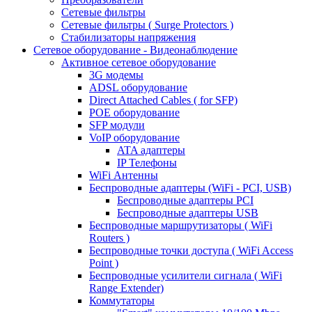
Сетевые фильтры
Сетевые фильтры ( Surge Protectors )
Стабилизаторы напряжения
Сетевое оборудование - Видеонаблюдение
Активное сетевое оборудование
3G модемы
ADSL оборудование
Direct Attached Cables ( for SFP)
POE оборудование
SFP модули
VoIP оборудование
ATA адаптеры
IP Телефоны
WiFi Антенны
Беспроводные адаптеры (WiFi - PCI, USB)
Беспроводные адаптеры PCI
Беспроводные адаптеры USB
Беспроводные маршрутизаторы ( WiFi
Routers )
Беспроводные точки доступа ( WiFi Access
Point )
Беспроводные усилители сигнала ( WiFi
Range Extender)
Коммутаторы