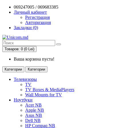
069247005 / 069683385
Личный кабинет
Регистрация
Авторизация
Закладки (0)
Товаров: 0 (0 Lei)
Ваша корзина пуста!
Категории
Категории
Телевизоры
TV
TV Boxes & MediaPlayers
Wall Mounts for TV
Ноутбуки
Acer NB
Apple NB
Asus NB
Dell NB
HP Compaq NB