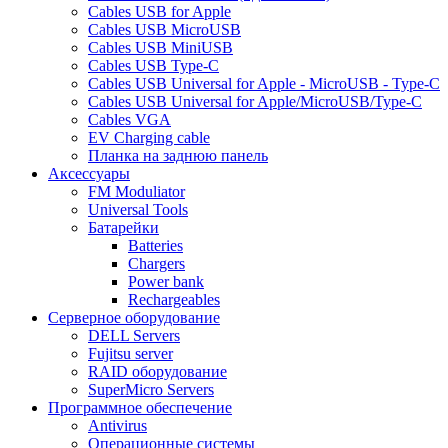
Cables USB for Apple
Cables USB MicroUSB
Cables USB MiniUSB
Cables USB Type-C
Cables USB Universal for Apple - MicroUSB - Type-C
Cables USB Universal for Apple/MicroUSB/Type-C
Cables VGA
EV Charging cable
Планка на заднюю панель
Аксессуары
FM Moduliator
Universal Tools
Батарейки
Batteries
Chargers
Power bank
Rechargeables
Серверное оборудование
DELL Servers
Fujitsu server
RAID оборудование
SuperMicro Servers
Программное обеспечение
Antivirus
Операционные системы