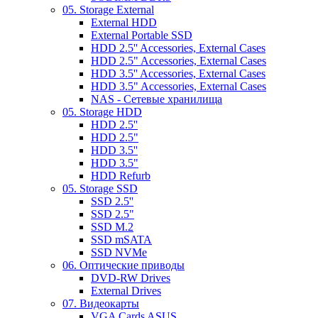
05. Storage External
External HDD
External Portable SSD
HDD 2.5'' Accessories, External Cases
HDD 2.5" Accessories, External Cases
HDD 3.5'' Accessories, External Cases
HDD 3.5" Accessories, External Cases
NAS - Сетевые хранилища
05. Storage HDD
HDD 2.5''
HDD 2.5"
HDD 3.5''
HDD 3.5"
HDD Refurb
05. Storage SSD
SSD 2.5''
SSD 2.5"
SSD M.2
SSD mSATA
SSD NVMe
06. Оптические приводы
DVD-RW Drives
External Drives
07. Видеокарты
VGA Cards ASUS