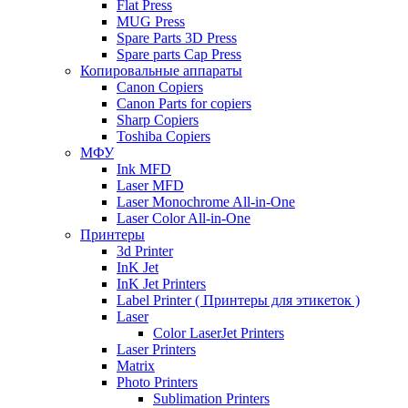
Flat Press
MUG Press
Spare Parts 3D Press
Spare parts Cap Press
Копировальные аппараты
Canon Copiers
Canon Parts for copiers
Sharp Copiers
Toshiba Copiers
МФУ
Ink MFD
Laser MFD
Laser Monochrome All-in-One
Laser Color All-in-One
Принтеры
3d Printer
InK Jet
InK Jet Printers
Label Printer ( Принтеры для этикеток )
Laser
Color LaserJet Printers
Laser Printers
Matrix
Photo Printers
Sublimation Printers