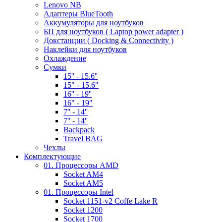
Lenovo NB
Адаптеры BlueTooth
Аккумуляторы для ноутбуков
БП для ноутбуков ( Laptop power adapter )
Докстанции ( Docking & Connectivity )
Наклейки для ноутбуков
Охлаждение
Сумки
15'' - 15.6''
15" - 15.6"
16'' - 19''
16" - 19"
7'' - 14''
7'' - 14''
Backpack
Travel BAG
Чехлы
Комплектующие
01. Процессоры AMD
Socket AM4
Socket AM5
01. Процессоры Intel
Socket 1151-v2 Coffe Lake R
Socket 1200
Socket 1700