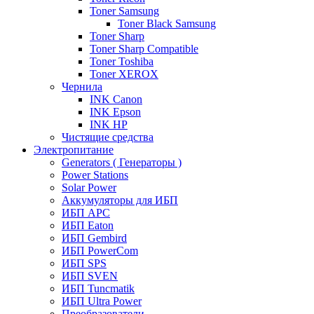
Toner Samsung
Toner Black Samsung
Toner Sharp
Toner Sharp Compatible
Toner Toshiba
Toner XEROX
Чернила
INK Canon
INK Epson
INK HP
Чистящие средства
Электропитание
Generators ( Генераторы )
Power Stations
Solar Power
Аккумуляторы для ИБП
ИБП APC
ИБП Eaton
ИБП Gembird
ИБП PowerCom
ИБП SPS
ИБП SVEN
ИБП Tuncmatik
ИБП Ultra Power
Преобразователи