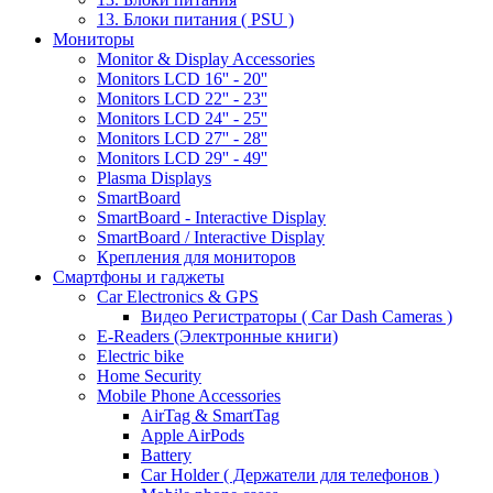
13. Блоки питания ( PSU )
Мониторы
Monitor & Display Accessories
Monitors LCD 16'' - 20''
Monitors LCD 22'' - 23''
Monitors LCD 24'' - 25''
Monitors LCD 27'' - 28''
Monitors LCD 29'' - 49''
Plasma Displays
SmartBoard
SmartBoard - Interactive Display
SmartBoard / Interactive Display
Крепления для мониторов
Смартфоны и гаджеты
Car Electronics & GPS
Видео Регистраторы ( Car Dash Cameras )
E-Readers (Электронные книги)
Electric bike
Home Security
Mobile Phone Accessories
AirTag & SmartTag
Apple AirPods
Battery
Car Holder ( Держатели для телефонов )