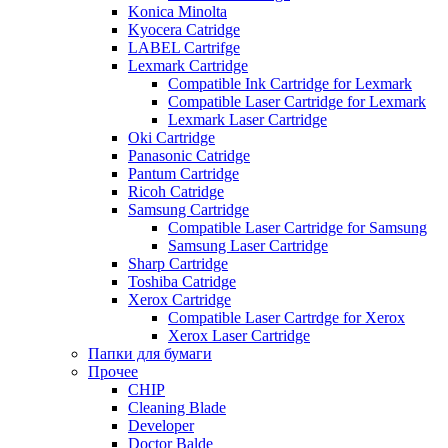
Konica Minolta
Kyocera Catridge
LABEL Cartrifge
Lexmark Cartridge
Compatible Ink Cartridge for Lexmark
Compatible Laser Cartridge for Lexmark
Lexmark Laser Cartridge
Oki Cartridge
Panasonic Catridge
Pantum Cartridge
Ricoh Catridge
Samsung Cartridge
Compatible Laser Cartridge for Samsung
Samsung Laser Cartridge
Sharp Cartridge
Toshiba Catridge
Xerox Cartridge
Compatible Laser Cartrdge for Xerox
Xerox Laser Cartridge
Папки для бумаги
Прочее
CHIP
Cleaning Blade
Developer
Doctor Balde