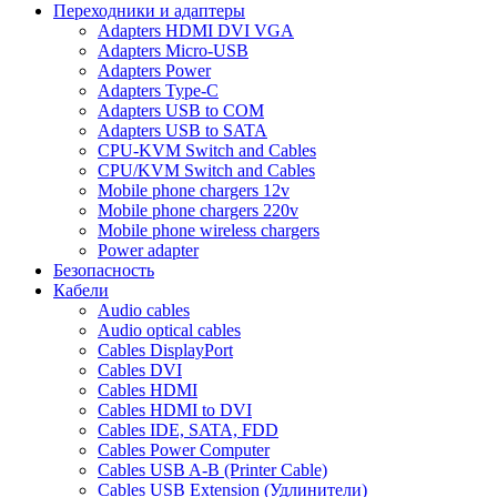
Переходники и адаптеры
Adapters HDMI DVI VGA
Adapters Micro-USB
Adapters Power
Adapters Type-C
Adapters USB to COM
Adapters USB to SATA
CPU-KVM Switch and Cables
CPU/KVM Switch and Cables
Mobile phone chargers 12v
Mobile phone chargers 220v
Mobile phone wireless chargers
Power adapter
Безопасность
Кабели
Audio cables
Audio optical cables
Cables DisplayPort
Cables DVI
Cables HDMI
Cables HDMI to DVI
Cables IDE, SATA, FDD
Cables Power Computer
Cables USB A-B (Printer Cable)
Cables USB Extension (Удлинители)