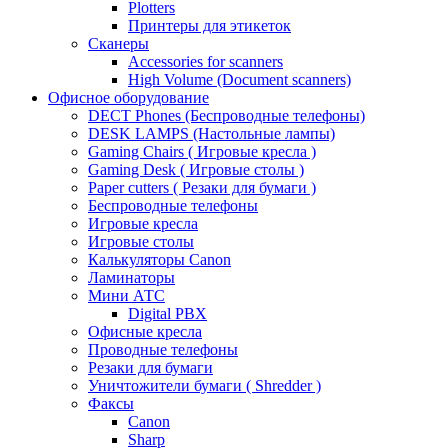
Plotters
Принтеры для этикеток
Сканеры
Accessories for scanners
High Volume (Document scanners)
Офисное оборудование
DECT Phones (Беспроводные телефоны)
DESK LAMPS (Настольные лампы)
Gaming Chairs ( Игровые кресла )
Gaming Desk ( Игровые столы )
Paper cutters ( Резаки для бумаги )
Беспроводные телефоны
Игровые кресла
Игровые столы
Калькуляторы Canon
Ламинаторы
Мини АТС
Digital PBX
Офисные кресла
Проводные телефоны
Резаки для бумаги
Уничтожители бумаги ( Shredder )
Факсы
Canon
Sharp