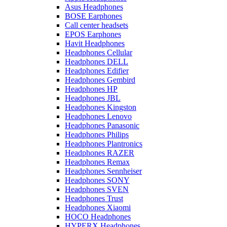
Asus Headphones
BOSE Earphones
Call center headsets
EPOS Earphones
Havit Headphones
Headphones Cellular
Headphones DELL
Headphones Edifier
Headphones Gembird
Headphones HP
Headphones JBL
Headphones Kingston
Headphones Lenovo
Headphones Panasonic
Headphones Philips
Headphones Plantronics
Headphones RAZER
Headphones Remax
Headphones Sennheiser
Headphones SONY
Headphones SVEN
Headphones Trust
Headphones Xiaomi
HOCO Headphones
HYPERX Headphones