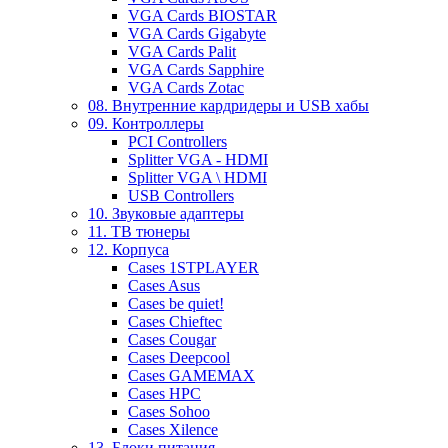
VGA Cards BIOSTAR
VGA Cards Gigabyte
VGA Cards Palit
VGA Cards Sapphire
VGA Cards Zotac
08. Внутренние кардридеры и USB хабы
09. Контроллеры
PCI Controllers
Splitter VGA - HDMI
Splitter VGA \ HDMI
USB Controllers
10. Звуковые адаптеры
11. ТВ тюнеры
12. Корпуса
Cases 1STPLAYER
Cases Asus
Cases be quiet!
Cases Chieftec
Cases Cougar
Cases Deepcool
Cases GAMEMAX
Cases HPC
Cases Sohoo
Cases Xilence
13. Блоки питания