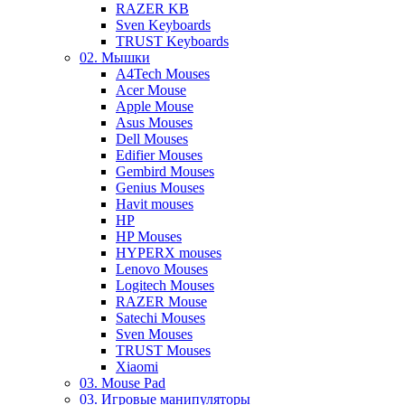
RAZER KB
Sven Keyboards
TRUST Keyboards
02. Мышки
A4Tech Mouses
Acer Mouse
Apple Mouse
Asus Mouses
Dell Mouses
Edifier Mouses
Gembird Mouses
Genius Mouses
Havit mouses
HP
HP Mouses
HYPERX mouses
Lenovo Mouses
Logitech Mouses
RAZER Mouse
Satechi Mouses
Sven Mouses
TRUST Mouses
Xiaomi
03. Mouse Pad
03. Игровые манипуляторы