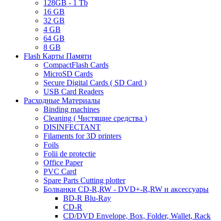
128GB - 1 Tb
16 GB
32 GB
4 GB
64 GB
8 GB
Flash Карты Памяти
CompactFlash Cards
MicroSD Cards
Secure Digital Cards ( SD Card )
USB Card Readers
Расходные Материалы
Binding machines
Cleaning ( Чистящие средства )
DISINFECTANT
Filaments for 3D printers
Foils
Folii de protectie
Office Paper
PVC Card
Spare Parts Cutting plotter
Болванки CD-R,RW - DVD+-R,RW и аксессуары
BD-R Blu-Ray
CD-R
CD/DVD Envelope, Box, Folder, Wallet, Rack