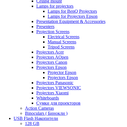
Ceiling mount
Lamps for projectors
Lamps for BenQ Projectors
Lamps for Projectors Epson
Presentation Equipment & Accessories
Presenters
Projection Screens
Electrical Screens
Manual Screens
Tripod Screens
Projectors Acer
Projectors AOpen
Projectors Canon
Projectors Epson
Projector Epson
Projectors Epson
Projectors Panasonic
Projectors VIEWSONIC
Projectors Xiaomi
Whiteboards
Сумки для проекторов
Action Cameras
Binoculars ( Бинокли )
USB Flash Накопители
128 GB