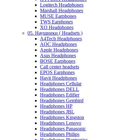
Logitech Headphones
Marshall Headphones
MUSE Earphones
TWS Earphones
XO Headphones
05. Наушники ( Headsets )
A4Tech Headphones
AOC Headphones
Apple Headphones
Asus Headphones
BOSE Earphones
Call center headsets
EPOS Earphones
Havit Headphones
Headphones Cellular
Headphones DELL
Headphones Edifier
Headphones Gembird
Headphones HP
Headphones JBL
Headphones Kingston
Headphones Lenovo
Headphones Panasonic
Headphones Philips
Headphones Plantronics