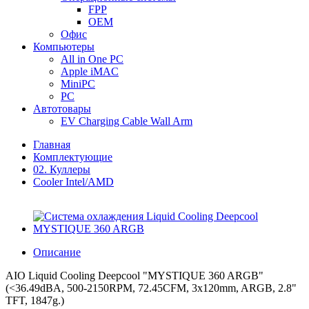
FPP
OEM
Офис
Компьютеры
All in One PC
Apple iMAC
MiniPC
PC
Автотовары
EV Charging Cable Wall Arm
Главная
Комплектующие
02. Куллеры
Cooler Intel/AMD
Описание
AIO Liquid Cooling Deepcool "MYSTIQUE 360 ARGB"
(<36.49dBA, 500-2150RPM, 72.45CFM, 3x120mm, ARGB, 2.8"
TFT, 1847g.)