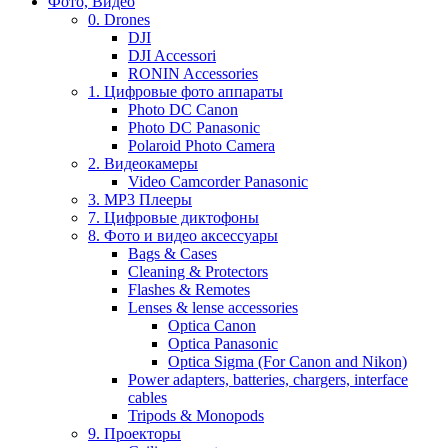
Фото, Видео
0. Drones
DJI
DJI Accessori
RONIN Accessories
1. Цифровые фото аппараты
Photo DC Canon
Photo DC Panasonic
Polaroid Photo Camera
2. Видеокамеры
Video Camcorder Panasonic
3. MP3 Плееры
7. Цифровые диктофоны
8. Фото и видео аксессуары
Bags & Cases
Cleaning & Protectors
Flashes & Remotes
Lenses & lense accessories
Optica Canon
Optica Panasonic
Optica Sigma (For Canon and Nikon)
Power adapters, batteries, chargers, interface
cables
Tripods & Monopods
9. Проекторы