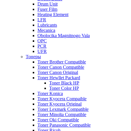
Drum Unit
Fuser Film
Heating Element
LFR
Lubricants
Mecanica
Obolocika Magnitnogo Vala
OPC
PCR
UFR
Тонеры
Toner Brother Compatible
Toner Canon Compatible
Toner Canon Original
Toner Hewllet Packard
Toner Black HP
Toner Color HP
Toner Konica
Toner Kyocera Compaible
Toner Kyocera Original
Toner Lexmark Compatible
Toner Minolta Compatible
Toner Oki Compatible
Toner Panasonic Compatible
Toner Ricoh