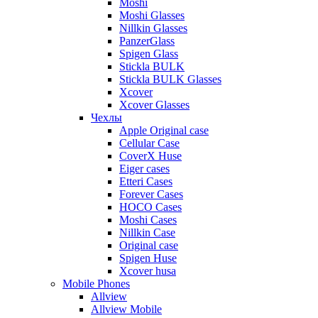
Moshi
Moshi Glasses
Nillkin Glasses
PanzerGlass
Spigen Glass
Stickla BULK
Stickla BULK Glasses
Xcover
Xcover Glasses
Чехлы
Apple Original case
Cellular Case
CoverX Huse
Eiger cases
Etteri Cases
Forever Cases
HOCO Cases
Moshi Cases
Nillkin Case
Original case
Spigen Huse
Xcover husa
Mobile Phones
Allview
Allview Mobile