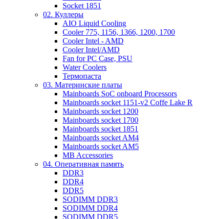
Socket 1851
02. Куллеры
AIO Liquid Cooling
Cooler 775, 1156, 1366, 1200, 1700
Cooler Intel - AMD
Cooler Intel/AMD
Fan for PC Case, PSU
Water Coolers
Термопаста
03. Материнские платы
Mainboards SoC onboard Processors
Mainboards socket 1151-v2 Coffe Lake R
Mainboards socket 1200
Mainboards socket 1700
Mainboards socket 1851
Mainboards socket AM4
Mainboards socket AM5
MB Accessories
04. Оперативная память
DDR3
DDR4
DDR5
SODIMM DDR3
SODIMM DDR4
SODIMM DDR5