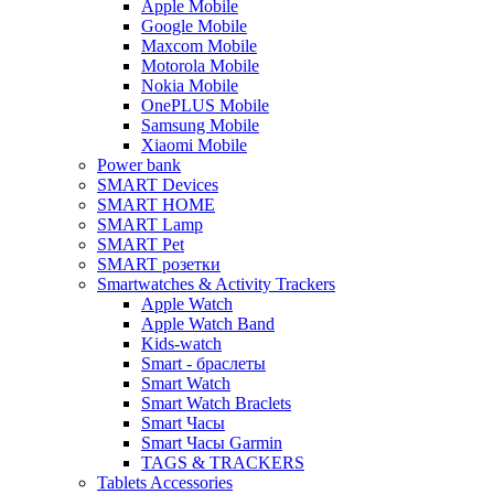
Apple Mobile
Google Mobile
Maxcom Mobile
Motorola Mobile
Nokia Mobile
OnePLUS Mobile
Samsung Mobile
Xiaomi Mobile
Power bank
SMART Devices
SMART HOME
SMART Lamp
SMART Pet
SMART розетки
Smartwatches & Activity Trackers
Apple Watch
Apple Watch Band
Kids-watch
Smart - браслеты
Smart Watch
Smart Watch Braclets
Smart Часы
Smart Часы Garmin
TAGS & TRACKERS
Tablets Accessories