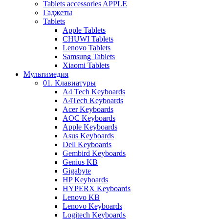
Tablets accessories APPLE
Гаджеты
Tablets
Apple Tablets
CHUWI Tablets
Lenovo Tablets
Samsung Tablets
Xiaomi Tablets
Мультимедия
01. Клавиатуры
A4 Tech Keyboards
A4Tech Keyboards
Acer Keyboards
AOC Keyboards
Apple Keyboards
Asus Keyboards
Dell Keyboards
Gembird Keyboards
Genius KB
Gigabyte
HP Keyboards
HYPERX Keyboards
Lenovo KB
Lenovo Keyboards
Logitech Keyboards