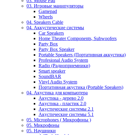
03. Mouse Pad
03. Игровые манипуляторы
Gamepad
Wheels
04. Speakers Cable
04. Аккустические системы
Car Speakers
Home Theater Components, Subwoofers
Party Box
Party Box Speaker
Portable Speakers (Портативная аккустика)
Profesional Audio System
Radio (Радиоприемники)
Smart speaker
SoundBAR
Vinyl Audio System
Портативная акустика (Portable Speakers)
04. Акустика для компьютера
Акустика - дерево 2.0
Акустика - пластик 2.0
Акустические системы 2.1
Акустические системы 5.1
05. Microphones ( Микрофоны )
05. Микрофоны
05. Наушники