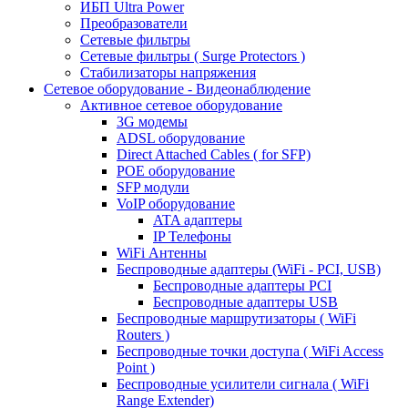
ИБП Ultra Power
Преобразователи
Сетевые фильтры
Сетевые фильтры ( Surge Protectors )
Стабилизаторы напряжения
Сетевое оборудование - Видеонаблюдение
Активное сетевое оборудование
3G модемы
ADSL оборудование
Direct Attached Cables ( for SFP)
POE оборудование
SFP модули
VoIP оборудование
ATA адаптеры
IP Телефоны
WiFi Антенны
Беспроводные адаптеры (WiFi - PCI, USB)
Беспроводные адаптеры PCI
Беспроводные адаптеры USB
Беспроводные маршрутизаторы ( WiFi
Routers )
Беспроводные точки доступа ( WiFi Access
Point )
Беспроводные усилители сигнала ( WiFi
Range Extender)