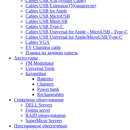
Cables USB A-B (Printer Cable)
Cables USB Extension (Удлинители)
Cables USB for Apple
Cables USB MicroUSB
Cables USB MiniUSB
Cables USB Type-C
Cables USB Universal for Apple - MicroUSB - Type-C
Cables USB Universal for Apple/MicroUSB/Type-C
Cables VGA
EV Charging cable
Планка на заднюю панель
Аксессуары
FM Moduliator
Universal Tools
Батарейки
Batteries
Chargers
Power bank
Rechargeables
Серверное оборудование
DELL Servers
Fujitsu server
RAID оборудование
SuperMicro Servers
Программное обеспечение