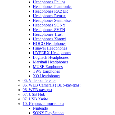
Headphones Philips
Headphones Plantronics
Headphones RAZER
Headphones Remax
Headphones Sennheiser
Headphones SONY
Headphones SVEN
Headphones Trust
Headphones Xiaomi
HOCO Headphones
Huawei Headphones
HYPERX Headphones
Logitech Headphones
Marshall Headphones
MUSE Earphones
TWS Earphones
XO Headphones
06. Videoconference
06. WEB Camera's ( ВЕб-камеры )
06. WEB камеры
07. USB Hub
07. USB Хабы
10. Игровые приставки
Nintendo
SONY PlayStation