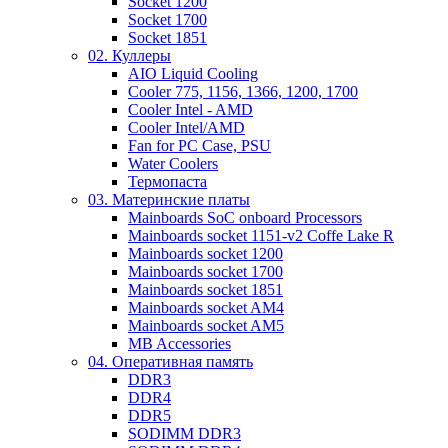
Socket 1200
Socket 1700
Socket 1851
02. Куллеры
AIO Liquid Cooling
Cooler 775, 1156, 1366, 1200, 1700
Cooler Intel - AMD
Cooler Intel/AMD
Fan for PC Case, PSU
Water Coolers
Термопаста
03. Материнские платы
Mainboards SoC onboard Processors
Mainboards socket 1151-v2 Coffe Lake R
Mainboards socket 1200
Mainboards socket 1700
Mainboards socket 1851
Mainboards socket AM4
Mainboards socket AM5
MB Accessories
04. Оперативная память
DDR3
DDR4
DDR5
SODIMM DDR3