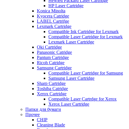
Hewlett Packard Laser Cartridge
HP Laser Cartridge
Konica Minolta
Kyocera Catridge
LABEL Cartrifge
Lexmark Cartridge
Compatible Ink Cartridge for Lexmark
Compatible Laser Cartridge for Lexmark
Lexmark Laser Cartridge
Oki Cartridge
Panasonic Catridge
Pantum Cartridge
Ricoh Catridge
Samsung Cartridge
Compatible Laser Cartridge for Samsung
Samsung Laser Cartridge
Sharp Cartridge
Toshiba Catridge
Xerox Cartridge
Compatible Laser Cartrdge for Xerox
Xerox Laser Cartridge
Папки для бумаги
Прочее
CHIP
Cleaning Blade