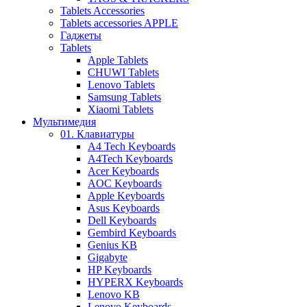
Tablets Accessories
Tablets accessories APPLE
Гаджеты
Tablets
Apple Tablets
CHUWI Tablets
Lenovo Tablets
Samsung Tablets
Xiaomi Tablets
Мультимедия
01. Клавиатуры
A4 Tech Keyboards
A4Tech Keyboards
Acer Keyboards
AOC Keyboards
Apple Keyboards
Asus Keyboards
Dell Keyboards
Gembird Keyboards
Genius KB
Gigabyte
HP Keyboards
HYPERX Keyboards
Lenovo KB
Lenovo Keyboards