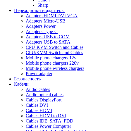
Sharp
Переходники и адаптеры
Adapters HDMI DVI VGA
Adapters Micro-USB
Adapters Power
Adapters Type-C
Adapters USB to COM
Adapters USB to SATA
CPU-KVM Switch and Cables
CPU/KVM Switch and Cables
Mobile phone chargers 12v
Mobile phone chargers 220v
Mobile phone wireless chargers
Power adapter
Безопасность
Кабели
Audio cables
Audio optical cables
Cables DisplayPort
Cables DVI
Cables HDMI
Cables HDMI to DVI
Cables IDE, SATA, FDD
Cables Power Computer