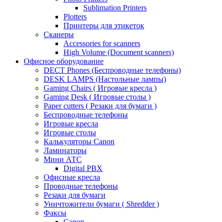
Sublimation Printers
Plotters
Принтеры для этикеток
Сканеры
Accessories for scanners
High Volume (Document scanners)
Офисное оборудование
DECT Phones (Беспроводные телефоны)
DESK LAMPS (Настольные лампы)
Gaming Chairs ( Игровые кресла )
Gaming Desk ( Игровые столы )
Paper cutters ( Резаки для бумаги )
Беспроводные телефоны
Игровые кресла
Игровые столы
Калькуляторы Canon
Ламинаторы
Мини АТС
Digital PBX
Офисные кресла
Проводные телефоны
Резаки для бумаги
Уничтожители бумаги ( Shredder )
Факсы
Canon