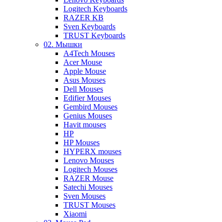
Logitech Keyboards
RAZER KB
Sven Keyboards
TRUST Keyboards
02. Мышки
A4Tech Mouses
Acer Mouse
Apple Mouse
Asus Mouses
Dell Mouses
Edifier Mouses
Gembird Mouses
Genius Mouses
Havit mouses
HP
HP Mouses
HYPERX mouses
Lenovo Mouses
Logitech Mouses
RAZER Mouse
Satechi Mouses
Sven Mouses
TRUST Mouses
Xiaomi