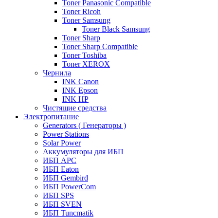
Toner Panasonic Compatible
Toner Ricoh
Toner Samsung
Toner Black Samsung
Toner Sharp
Toner Sharp Compatible
Toner Toshiba
Toner XEROX
Чернила
INK Canon
INK Epson
INK HP
Чистящие средства
Электропитание
Generators ( Генераторы )
Power Stations
Solar Power
Аккумуляторы для ИБП
ИБП APC
ИБП Eaton
ИБП Gembird
ИБП PowerCom
ИБП SPS
ИБП SVEN
ИБП Tuncmatik