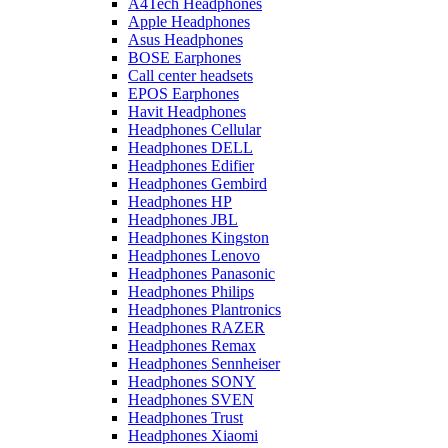
A4Tech Headphones
Apple Headphones
Asus Headphones
BOSE Earphones
Call center headsets
EPOS Earphones
Havit Headphones
Headphones Cellular
Headphones DELL
Headphones Edifier
Headphones Gembird
Headphones HP
Headphones JBL
Headphones Kingston
Headphones Lenovo
Headphones Panasonic
Headphones Philips
Headphones Plantronics
Headphones RAZER
Headphones Remax
Headphones Sennheiser
Headphones SONY
Headphones SVEN
Headphones Trust
Headphones Xiaomi