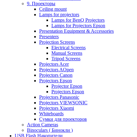
9. Проекторы
Ceiling mount
Lamps for projectors
Lamps for BenQ Projectors
Lamps for Projectors Epson
Presentation Equipment & Accessories
Presenters
Projection Screens
Electrical Screens
Manual Screens
Tripod Screens
Projectors Acer
Projectors AOpen
Projectors Canon
Projectors Epson
Projector Epson
Projectors Epson
Projectors Panasonic
Projectors VIEWSONIC
Projectors Xiaomi
Whiteboards
Сумки для проекторов
Action Cameras
Binoculars ( Бинокли )
USB Flash Накопители