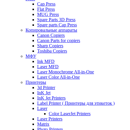
Cap Press
Flat Press
MUG Press
Spare Parts 3D Press
Spare parts Cap Press
Копировальные аппараты
Canon Copiers
Canon Parts for copiers
Sharp Copiers
Toshiba Copiers
МФУ
Ink MFD
Laser MFD
Laser Monochrome All-in-One
Laser Color All-in-One
Принтеры
3d Printer
InK Jet
InK Jet Printers
Label Printer ( Принтеры для этикеток )
Laser
Color LaserJet Printers
Laser Printers
Matrix
Photo Printers