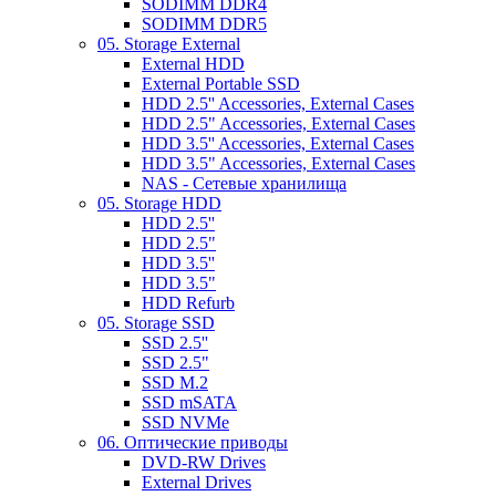
SODIMM DDR4
SODIMM DDR5
05. Storage External
External HDD
External Portable SSD
HDD 2.5'' Accessories, External Cases
HDD 2.5" Accessories, External Cases
HDD 3.5'' Accessories, External Cases
HDD 3.5" Accessories, External Cases
NAS - Сетевые хранилища
05. Storage HDD
HDD 2.5''
HDD 2.5"
HDD 3.5''
HDD 3.5"
HDD Refurb
05. Storage SSD
SSD 2.5''
SSD 2.5"
SSD M.2
SSD mSATA
SSD NVMe
06. Оптические приводы
DVD-RW Drives
External Drives