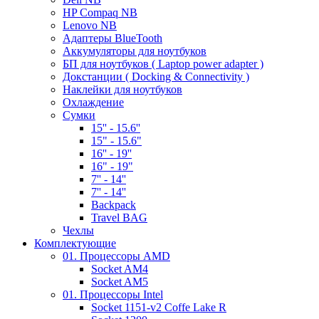
HP Compaq NB
Lenovo NB
Адаптеры BlueTooth
Аккумуляторы для ноутбуков
БП для ноутбуков ( Laptop power adapter )
Докстанции ( Docking & Connectivity )
Наклейки для ноутбуков
Охлаждение
Сумки
15'' - 15.6''
15" - 15.6"
16'' - 19''
16" - 19"
7'' - 14''
7'' - 14''
Backpack
Travel BAG
Чехлы
Комплектующие
01. Процессоры AMD
Socket AM4
Socket AM5
01. Процессоры Intel
Socket 1151-v2 Coffe Lake R