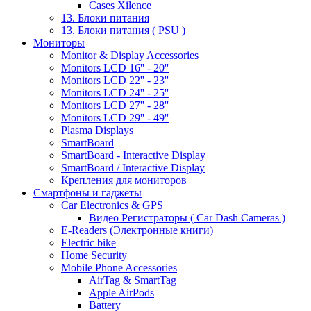
Cases Xilence
13. Блоки питания
13. Блоки питания ( PSU )
Мониторы
Monitor & Display Accessories
Monitors LCD 16'' - 20''
Monitors LCD 22'' - 23''
Monitors LCD 24'' - 25''
Monitors LCD 27'' - 28''
Monitors LCD 29'' - 49''
Plasma Displays
SmartBoard
SmartBoard - Interactive Display
SmartBoard / Interactive Display
Крепления для мониторов
Смартфоны и гаджеты
Car Electronics & GPS
Видео Регистраторы ( Car Dash Cameras )
E-Readers (Электронные книги)
Electric bike
Home Security
Mobile Phone Accessories
AirTag & SmartTag
Apple AirPods
Battery