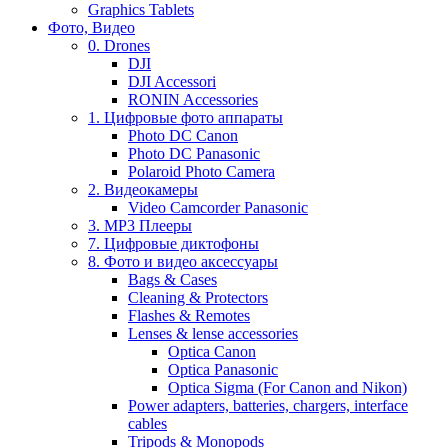
Graphics Tablets
Фото, Видео
0. Drones
DJI
DJI Accessori
RONIN Accessories
1. Цифровые фото аппараты
Photo DC Canon
Photo DC Panasonic
Polaroid Photo Camera
2. Видеокамеры
Video Camcorder Panasonic
3. MP3 Плееры
7. Цифровые диктофоны
8. Фото и видео аксессуары
Bags & Cases
Cleaning & Protectors
Flashes & Remotes
Lenses & lense accessories
Optica Canon
Optica Panasonic
Optica Sigma (For Canon and Nikon)
Power adapters, batteries, chargers, interface
cables
Tripods & Monopods