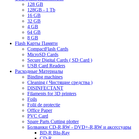
128 GB
128GB - 1 Tb
16 GB
32 GB
4 GB
64 GB
8 GB
Flash Карты Памяти
CompactFlash Cards
MicroSD Cards
Secure Digital Cards ( SD Card )
USB Card Readers
Расходные Материалы
Binding machines
Cleaning ( Чистящие средства )
DISINFECTANT
Filaments for 3D printers
Foils
Folii de protectie
Office Paper
PVC Card
Spare Parts Cutting plotter
Болванки CD-R,RW - DVD+-R,RW и аксессуары
BD-R Blu-Ray
CD-R