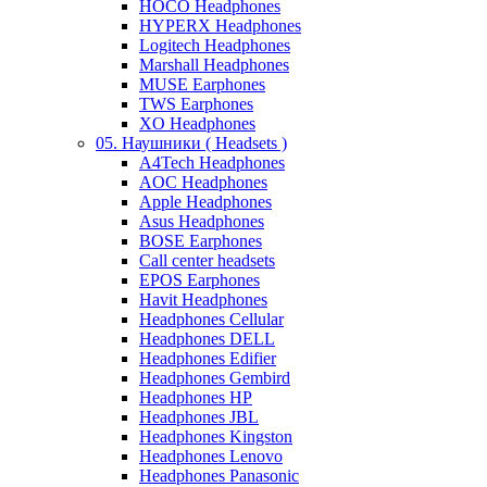
HOCO Headphones
HYPERX Headphones
Logitech Headphones
Marshall Headphones
MUSE Earphones
TWS Earphones
XO Headphones
05. Наушники ( Headsets )
A4Tech Headphones
AOC Headphones
Apple Headphones
Asus Headphones
BOSE Earphones
Call center headsets
EPOS Earphones
Havit Headphones
Headphones Cellular
Headphones DELL
Headphones Edifier
Headphones Gembird
Headphones HP
Headphones JBL
Headphones Kingston
Headphones Lenovo
Headphones Panasonic