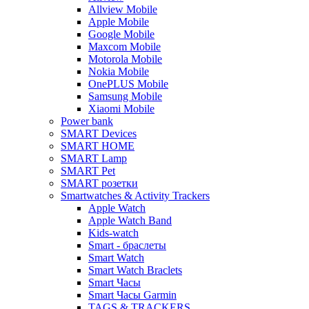
Allview Mobile
Apple Mobile
Google Mobile
Maxcom Mobile
Motorola Mobile
Nokia Mobile
OnePLUS Mobile
Samsung Mobile
Xiaomi Mobile
Power bank
SMART Devices
SMART HOME
SMART Lamp
SMART Pet
SMART розетки
Smartwatches & Activity Trackers
Apple Watch
Apple Watch Band
Kids-watch
Smart - браслеты
Smart Watch
Smart Watch Braclets
Smart Часы
Smart Часы Garmin
TAGS & TRACKERS