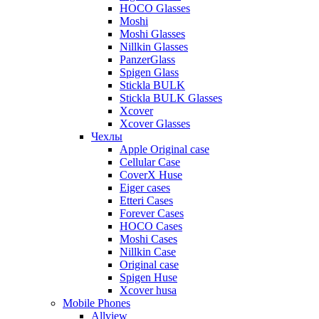
HOCO Glasses
Moshi
Moshi Glasses
Nillkin Glasses
PanzerGlass
Spigen Glass
Stickla BULK
Stickla BULK Glasses
Xcover
Xcover Glasses
Чехлы
Apple Original case
Cellular Case
CoverX Huse
Eiger cases
Etteri Cases
Forever Cases
HOCO Cases
Moshi Cases
Nillkin Case
Original case
Spigen Huse
Xcover husa
Mobile Phones
Allview