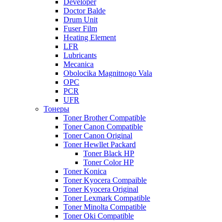
Developer
Doctor Balde
Drum Unit
Fuser Film
Heating Element
LFR
Lubricants
Mecanica
Obolocika Magnitnogo Vala
OPC
PCR
UFR
Тонеры
Toner Brother Compatible
Toner Canon Compatible
Toner Canon Original
Toner Hewllet Packard
Toner Black HP
Toner Color HP
Toner Konica
Toner Kyocera Compaible
Toner Kyocera Original
Toner Lexmark Compatible
Toner Minolta Compatible
Toner Oki Compatible