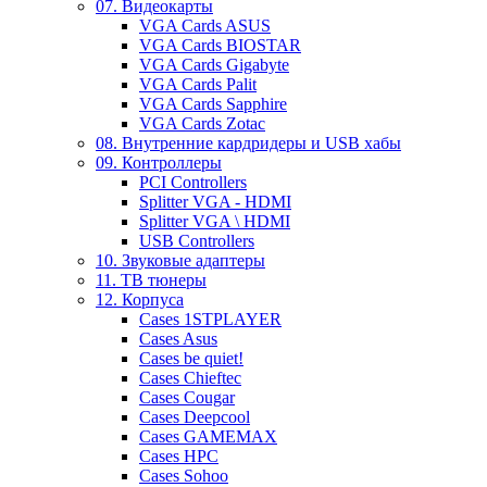
07. Видеокарты
VGA Cards ASUS
VGA Cards BIOSTAR
VGA Cards Gigabyte
VGA Cards Palit
VGA Cards Sapphire
VGA Cards Zotac
08. Внутренние кардридеры и USB хабы
09. Контроллеры
PCI Controllers
Splitter VGA - HDMI
Splitter VGA \ HDMI
USB Controllers
10. Звуковые адаптеры
11. ТВ тюнеры
12. Корпуса
Cases 1STPLAYER
Cases Asus
Cases be quiet!
Cases Chieftec
Cases Cougar
Cases Deepcool
Cases GAMEMAX
Cases HPC
Cases Sohoo