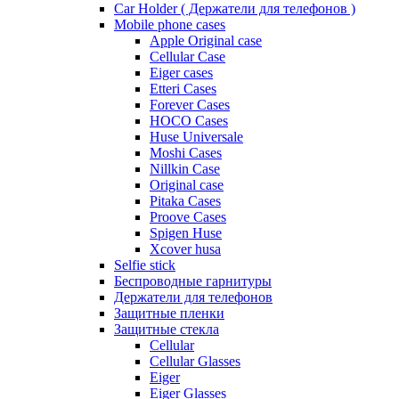
Car Holder ( Держатели для телефонов )
Mobile phone cases
Apple Original case
Cellular Case
Eiger cases
Etteri Cases
Forever Cases
HOCO Cases
Huse Universale
Moshi Cases
Nillkin Case
Original case
Pitaka Cases
Proove Cases
Spigen Huse
Xcover husa
Selfie stick
Беспроводные гарнитуры
Держатели для телефонов
Защитные пленки
Защитные стекла
Cellular
Cellular Glasses
Eiger
Eiger Glasses