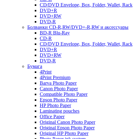
CD/DVD Envelope, Box, Folder, Wallet, Rack
DVD+R
DVD+RW
DVD-R
Болванки CD-R,RW/DVD+-R,RW и аксессуары
BD-R Blu-Ray
CD-R
CD/DVD Envelope, Box, Folder, Wallet, Rack
DVD+R
DVD+RW
DVD-R
Бумага
4Print
4Print Premium
Barva Photo Paper
Canon Photo Paper
Compatible Photo Paper
Epson Photo Paper
HP Photo Paper
Laminating pouches
Office Paper
Original Canon Photo Paper
Original Epson Photo Paper
Original HP Photo Paper
Photo Paper ink system