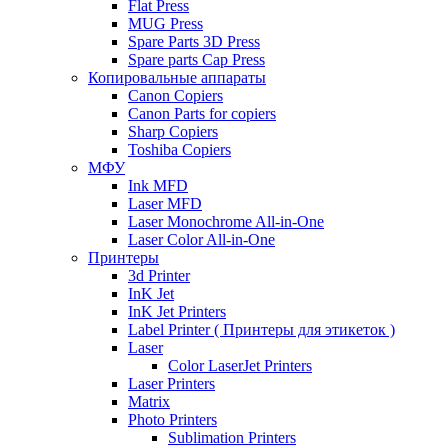
Flat Press
MUG Press
Spare Parts 3D Press
Spare parts Cap Press
Копировальные аппараты
Canon Copiers
Canon Parts for copiers
Sharp Copiers
Toshiba Copiers
МФУ
Ink MFD
Laser MFD
Laser Monochrome All-in-One
Laser Color All-in-One
Принтеры
3d Printer
InK Jet
InK Jet Printers
Label Printer ( Принтеры для этикеток )
Laser
Color LaserJet Printers
Laser Printers
Matrix
Photo Printers
Sublimation Printers