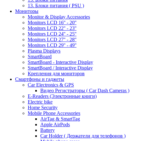
13. Блоки питания ( PSU )
Мониторы
Monitor & Display Accessories
Monitors LCD 16'' - 20''
Monitors LCD 22'' - 23''
Monitors LCD 24'' - 25''
Monitors LCD 27'' - 28''
Monitors LCD 29'' - 49''
Plasma Displays
SmartBoard
SmartBoard - Interactive Display
SmartBoard / Interactive Display
Крепления для мониторов
Смартфоны и гаджеты
Car Electronics & GPS
Видео Регистраторы ( Car Dash Cameras )
E-Readers (Электронные книги)
Electric bike
Home Security
Mobile Phone Accessories
AirTag & SmartTag
Apple AirPods
Battery
Car Holder ( Держатели для телефонов )