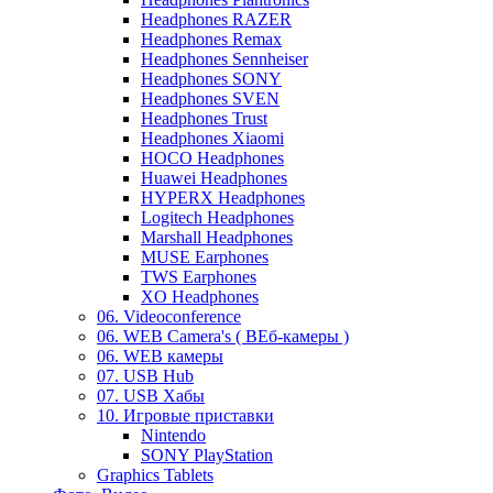
Headphones RAZER
Headphones Remax
Headphones Sennheiser
Headphones SONY
Headphones SVEN
Headphones Trust
Headphones Xiaomi
HOCO Headphones
Huawei Headphones
HYPERX Headphones
Logitech Headphones
Marshall Headphones
MUSE Earphones
TWS Earphones
XO Headphones
06. Videoconference
06. WEB Camera's ( ВЕб-камеры )
06. WEB камеры
07. USB Hub
07. USB Хабы
10. Игровые приставки
Nintendo
SONY PlayStation
Graphics Tablets