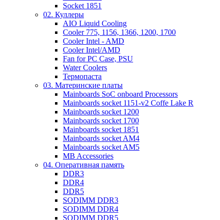
Socket 1851
02. Куллеры
AIO Liquid Cooling
Cooler 775, 1156, 1366, 1200, 1700
Cooler Intel - AMD
Cooler Intel/AMD
Fan for PC Case, PSU
Water Coolers
Термопаста
03. Материнские платы
Mainboards SoC onboard Processors
Mainboards socket 1151-v2 Coffe Lake R
Mainboards socket 1200
Mainboards socket 1700
Mainboards socket 1851
Mainboards socket AM4
Mainboards socket AM5
MB Accessories
04. Оперативная память
DDR3
DDR4
DDR5
SODIMM DDR3
SODIMM DDR4
SODIMM DDR5