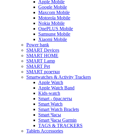
Apple Mobile
Google Mobile
Maxcom Mobile
Motorola Mobile
Nokia Mobile
OnePLUS Mobile
Samsung Mobile
Xiaomi Mobile
Power bank
SMART Devices
SMART HOME
SMART Lamp
SMART Pet
SMART розетки
Smartwatches & Activity Trackers
Apple Watch
Apple Watch Band
Kids-watch
Smart - браслеты
Smart Watch
Smart Watch Braclets
Smart Часы
Smart Часы Garmin
TAGS & TRACKERS
Tablets Accessories