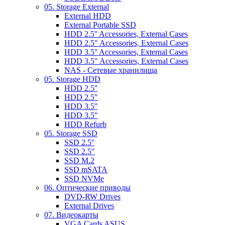
05. Storage External
External HDD
External Portable SSD
HDD 2.5'' Accessories, External Cases
HDD 2.5" Accessories, External Cases
HDD 3.5'' Accessories, External Cases
HDD 3.5" Accessories, External Cases
NAS - Сетевые хранилища
05. Storage HDD
HDD 2.5''
HDD 2.5"
HDD 3.5''
HDD 3.5"
HDD Refurb
05. Storage SSD
SSD 2.5''
SSD 2.5"
SSD M.2
SSD mSATA
SSD NVMe
06. Оптические приводы
DVD-RW Drives
External Drives
07. Видеокарты
VGA Cards ASUS