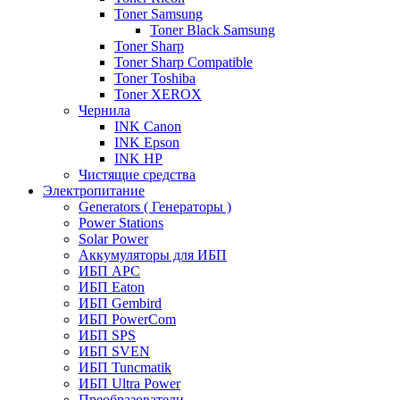
Toner Samsung
Toner Black Samsung
Toner Sharp
Toner Sharp Compatible
Toner Toshiba
Toner XEROX
Чернила
INK Canon
INK Epson
INK HP
Чистящие средства
Электропитание
Generators ( Генераторы )
Power Stations
Solar Power
Аккумуляторы для ИБП
ИБП APC
ИБП Eaton
ИБП Gembird
ИБП PowerCom
ИБП SPS
ИБП SVEN
ИБП Tuncmatik
ИБП Ultra Power
Преобразователи