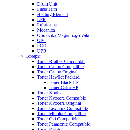
Drum Unit
Fuser Film
Heating Element
LFR
Lubricants
Mecanica
Obolocika Magnitnogo Vala
OPC
PCR
UFR
Тонеры
Toner Brother Compatible
Toner Canon Compatible
Toner Canon Original
Toner Hewllet Packard
Toner Black HP
Toner Color HP
Toner Konica
Toner Kyocera Compaible
Toner Kyocera Original
Toner Lexmark Compatible
Toner Minolta Compatible
Toner Oki Compatible
Toner Panasonic Compatible
Toner Ricoh