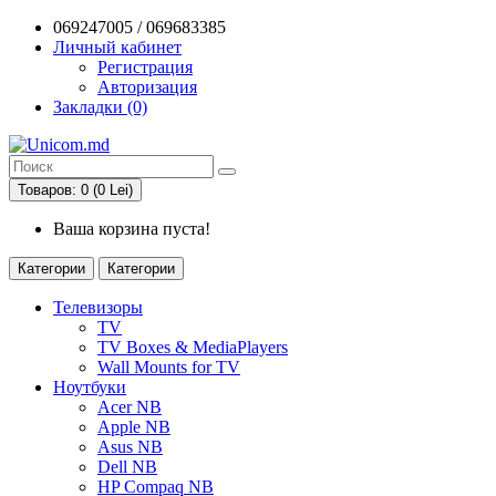
069247005 / 069683385
Личный кабинет
Регистрация
Авторизация
Закладки (0)
Товаров: 0 (0 Lei)
Ваша корзина пуста!
Категории
Категории
Телевизоры
TV
TV Boxes & MediaPlayers
Wall Mounts for TV
Ноутбуки
Acer NB
Apple NB
Asus NB
Dell NB
HP Compaq NB