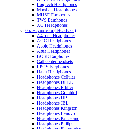
Logitech Headphones
Marshall Headphones
MUSE Earphones
TWS Earphones
XO Headphones
05. Наушники ( Headsets )
A4Tech Headphones
AOC Headphones
Apple Headphones
Asus Headphones
BOSE Earphones
Call center headsets
EPOS Earphones
Havit Headphones
Headphones Cellular
Headphones DELL
Headphones Edifier
Headphones Gembird
Headphones HP
Headphones JBL
Headphones Kingston
Headphones Lenovo
Headphones Panasonic
Headphones Philips
Headphones Plantronics