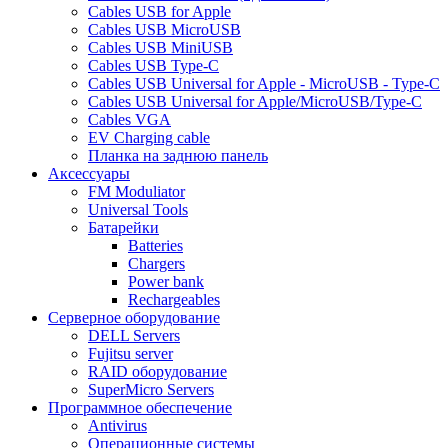
Cables USB for Apple
Cables USB MicroUSB
Cables USB MiniUSB
Cables USB Type-C
Cables USB Universal for Apple - MicroUSB - Type-C
Cables USB Universal for Apple/MicroUSB/Type-C
Cables VGA
EV Charging cable
Планка на заднюю панель
Аксессуары
FM Moduliator
Universal Tools
Батарейки
Batteries
Chargers
Power bank
Rechargeables
Серверное оборудование
DELL Servers
Fujitsu server
RAID оборудование
SuperMicro Servers
Программное обеспечение
Antivirus
Операционные системы