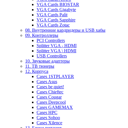
VGA Cards BIOSTAR
VGA Cards Gigabyte
VGA Cards Palit
VGA Cards Sapphire
VGA Cards Zotac
08. Внутренние кардридеры и USB хабы
09. Контроллеры
PCI Controllers
Splitter VGA - HDMI
Splitter VGA \ HDMI
USB Controllers
10. Звуковые адаптеры
11. ТВ тюнеры
12. Корпуса
Cases 1STPLAYER
Cases Asus
Cases be quiet!
Cases Chieftec
Cases Cougar
Cases Deepcool
Cases GAMEMAX
Cases HPC
Cases Sohoo
Cases Xilence
13. Блоки питания