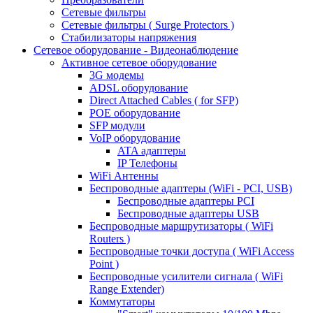
Сетевые фильтры
Сетевые фильтры ( Surge Protectors )
Стабилизаторы напряжения
Сетевое оборудование - Видеонаблюдение
Активное сетевое оборудование
3G модемы
ADSL оборудование
Direct Attached Cables ( for SFP)
POE оборудование
SFP модули
VoIP оборудование
ATA адаптеры
IP Телефоны
WiFi Антенны
Беспроводные адаптеры (WiFi - PCI, USB)
Беспроводные адаптеры PCI
Беспроводные адаптеры USB
Беспроводные маршрутизаторы ( WiFi
Routers )
Беспроводные точки доступа ( WiFi Access
Point )
Беспроводные усилители сигнала ( WiFi
Range Extender)
Коммутаторы