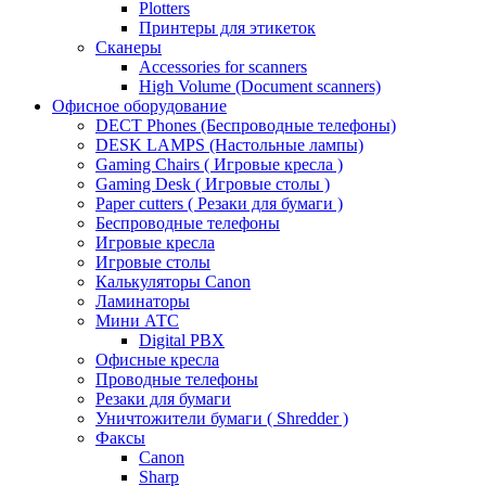
Plotters
Принтеры для этикеток
Сканеры
Accessories for scanners
High Volume (Document scanners)
Офисное оборудование
DECT Phones (Беспроводные телефоны)
DESK LAMPS (Настольные лампы)
Gaming Chairs ( Игровые кресла )
Gaming Desk ( Игровые столы )
Paper cutters ( Резаки для бумаги )
Беспроводные телефоны
Игровые кресла
Игровые столы
Калькуляторы Canon
Ламинаторы
Мини АТС
Digital PBX
Офисные кресла
Проводные телефоны
Резаки для бумаги
Уничтожители бумаги ( Shredder )
Факсы
Canon
Sharp