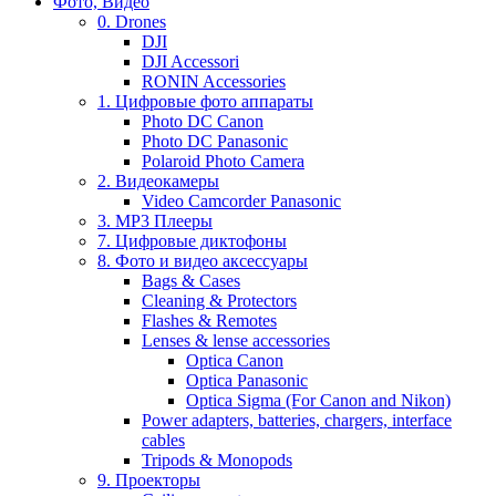
Фото, Видео
0. Drones
DJI
DJI Accessori
RONIN Accessories
1. Цифровые фото аппараты
Photo DC Canon
Photo DC Panasonic
Polaroid Photo Camera
2. Видеокамеры
Video Camcorder Panasonic
3. MP3 Плееры
7. Цифровые диктофоны
8. Фото и видео аксессуары
Bags & Cases
Cleaning & Protectors
Flashes & Remotes
Lenses & lense accessories
Optica Canon
Optica Panasonic
Optica Sigma (For Canon and Nikon)
Power adapters, batteries, chargers, interface
cables
Tripods & Monopods
9. Проекторы