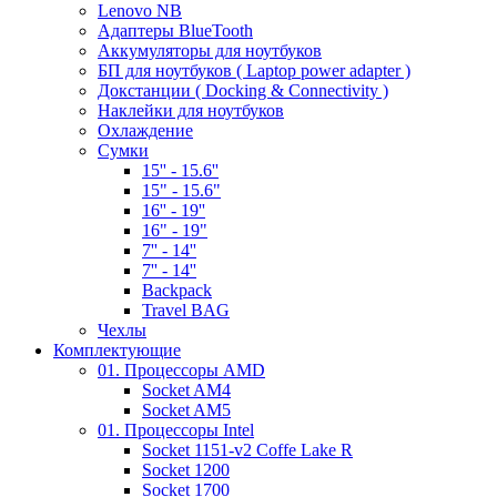
Lenovo NB
Адаптеры BlueTooth
Аккумуляторы для ноутбуков
БП для ноутбуков ( Laptop power adapter )
Докстанции ( Docking & Connectivity )
Наклейки для ноутбуков
Охлаждение
Сумки
15'' - 15.6''
15" - 15.6"
16'' - 19''
16" - 19"
7'' - 14''
7'' - 14''
Backpack
Travel BAG
Чехлы
Комплектующие
01. Процессоры AMD
Socket AM4
Socket AM5
01. Процессоры Intel
Socket 1151-v2 Coffe Lake R
Socket 1200
Socket 1700