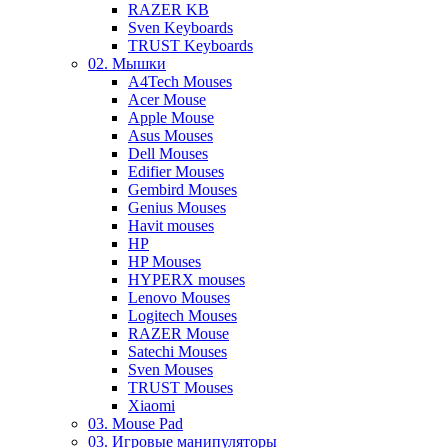
RAZER KB
Sven Keyboards
TRUST Keyboards
02. Мышки
A4Tech Mouses
Acer Mouse
Apple Mouse
Asus Mouses
Dell Mouses
Edifier Mouses
Gembird Mouses
Genius Mouses
Havit mouses
HP
HP Mouses
HYPERX mouses
Lenovo Mouses
Logitech Mouses
RAZER Mouse
Satechi Mouses
Sven Mouses
TRUST Mouses
Xiaomi
03. Mouse Pad
03. Игровые манипуляторы