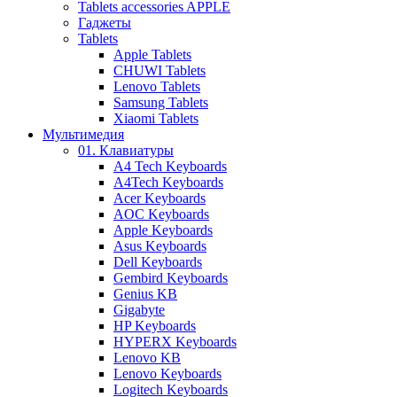
Tablets accessories APPLE
Гаджеты
Tablets
Apple Tablets
CHUWI Tablets
Lenovo Tablets
Samsung Tablets
Xiaomi Tablets
Мультимедия
01. Клавиатуры
A4 Tech Keyboards
A4Tech Keyboards
Acer Keyboards
AOC Keyboards
Apple Keyboards
Asus Keyboards
Dell Keyboards
Gembird Keyboards
Genius KB
Gigabyte
HP Keyboards
HYPERX Keyboards
Lenovo KB
Lenovo Keyboards
Logitech Keyboards