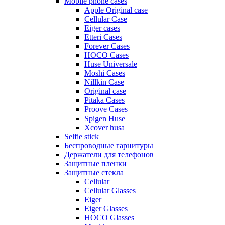
Mobile phone cases
Apple Original case
Cellular Case
Eiger cases
Etteri Cases
Forever Cases
HOCO Cases
Huse Universale
Moshi Cases
Nillkin Case
Original case
Pitaka Cases
Proove Cases
Spigen Huse
Xcover husa
Selfie stick
Беспроводные гарнитуры
Держатели для телефонов
Защитные пленки
Защитные стекла
Cellular
Cellular Glasses
Eiger
Eiger Glasses
HOCO Glasses