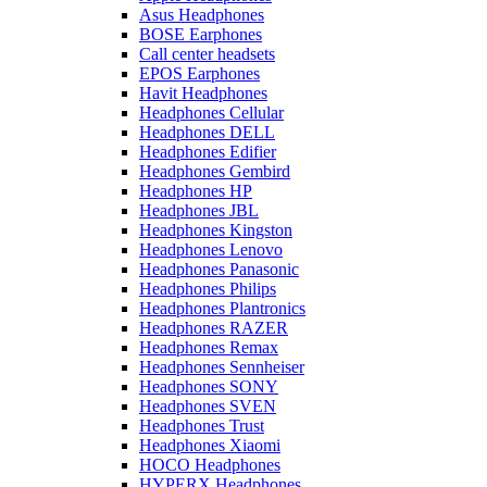
Asus Headphones
BOSE Earphones
Call center headsets
EPOS Earphones
Havit Headphones
Headphones Cellular
Headphones DELL
Headphones Edifier
Headphones Gembird
Headphones HP
Headphones JBL
Headphones Kingston
Headphones Lenovo
Headphones Panasonic
Headphones Philips
Headphones Plantronics
Headphones RAZER
Headphones Remax
Headphones Sennheiser
Headphones SONY
Headphones SVEN
Headphones Trust
Headphones Xiaomi
HOCO Headphones
HYPERX Headphones