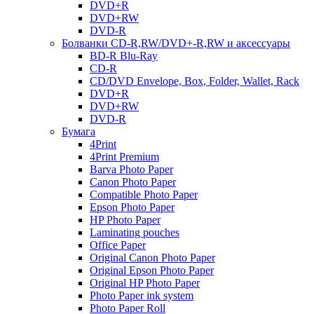
DVD+R
DVD+RW
DVD-R
Болванки CD-R,RW/DVD+-R,RW и аксессуары
BD-R Blu-Ray
CD-R
CD/DVD Envelope, Box, Folder, Wallet, Rack
DVD+R
DVD+RW
DVD-R
Бумага
4Print
4Print Premium
Barva Photo Paper
Canon Photo Paper
Compatible Photo Paper
Epson Photo Paper
HP Photo Paper
Laminating pouches
Office Paper
Original Canon Photo Paper
Original Epson Photo Paper
Original HP Photo Paper
Photo Paper ink system
Photo Paper Roll