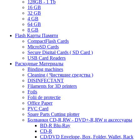
128GB - 1 Tb
16 GB
32 GB
4 GB
64 GB
8 GB
Flash Карты Памяти
CompactFlash Cards
MicroSD Cards
Secure Digital Cards ( SD Card )
USB Card Readers
Расходные Материалы
Binding machines
Cleaning ( Чистящие средства )
DISINFECTANT
Filaments for 3D printers
Foils
Folii de protectie
Office Paper
PVC Card
Spare Parts Cutting plotter
Болванки CD-R,RW - DVD+-R,RW и аксессуары
BD-R Blu-Ray
CD-R
CD/DVD Envelope, Box, Folder, Wallet, Rack