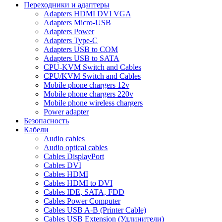
Переходники и адаптеры
Adapters HDMI DVI VGA
Adapters Micro-USB
Adapters Power
Adapters Type-C
Adapters USB to COM
Adapters USB to SATA
CPU-KVM Switch and Cables
CPU/KVM Switch and Cables
Mobile phone chargers 12v
Mobile phone chargers 220v
Mobile phone wireless chargers
Power adapter
Безопасность
Кабели
Audio cables
Audio optical cables
Cables DisplayPort
Cables DVI
Cables HDMI
Cables HDMI to DVI
Cables IDE, SATA, FDD
Cables Power Computer
Cables USB A-B (Printer Cable)
Cables USB Extension (Удлинители)