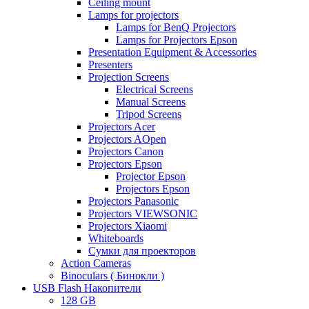
Ceiling mount
Lamps for projectors
Lamps for BenQ Projectors
Lamps for Projectors Epson
Presentation Equipment & Accessories
Presenters
Projection Screens
Electrical Screens
Manual Screens
Tripod Screens
Projectors Acer
Projectors AOpen
Projectors Canon
Projectors Epson
Projector Epson
Projectors Epson
Projectors Panasonic
Projectors VIEWSONIC
Projectors Xiaomi
Whiteboards
Сумки для проекторов
Action Cameras
Binoculars ( Бинокли )
USB Flash Накопители
128 GB