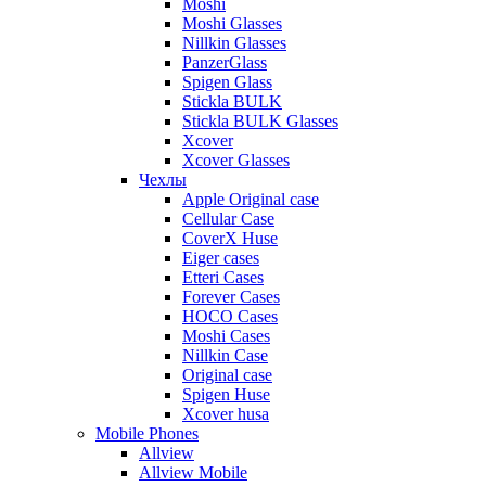
Moshi
Moshi Glasses
Nillkin Glasses
PanzerGlass
Spigen Glass
Stickla BULK
Stickla BULK Glasses
Xcover
Xcover Glasses
Чехлы
Apple Original case
Cellular Case
CoverX Huse
Eiger cases
Etteri Cases
Forever Cases
HOCO Cases
Moshi Cases
Nillkin Case
Original case
Spigen Huse
Xcover husa
Mobile Phones
Allview
Allview Mobile