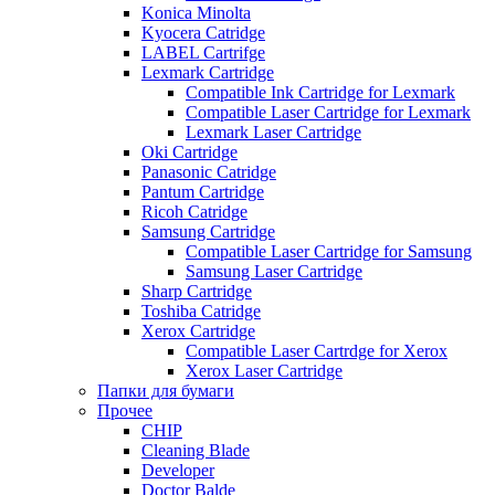
Konica Minolta
Kyocera Catridge
LABEL Cartrifge
Lexmark Cartridge
Compatible Ink Cartridge for Lexmark
Compatible Laser Cartridge for Lexmark
Lexmark Laser Cartridge
Oki Cartridge
Panasonic Catridge
Pantum Cartridge
Ricoh Catridge
Samsung Cartridge
Compatible Laser Cartridge for Samsung
Samsung Laser Cartridge
Sharp Cartridge
Toshiba Catridge
Xerox Cartridge
Compatible Laser Cartrdge for Xerox
Xerox Laser Cartridge
Папки для бумаги
Прочее
CHIP
Cleaning Blade
Developer
Doctor Balde