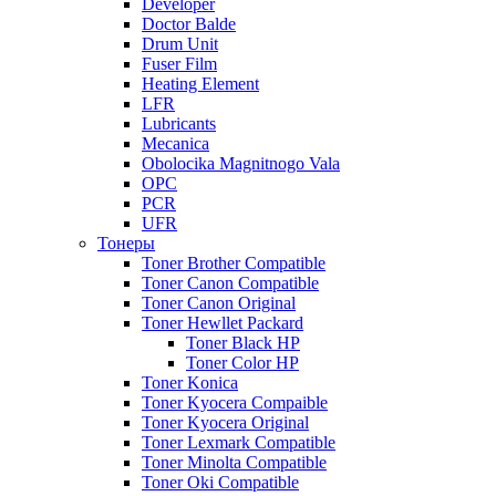
Developer
Doctor Balde
Drum Unit
Fuser Film
Heating Element
LFR
Lubricants
Mecanica
Obolocika Magnitnogo Vala
OPC
PCR
UFR
Тонеры
Toner Brother Compatible
Toner Canon Compatible
Toner Canon Original
Toner Hewllet Packard
Toner Black HP
Toner Color HP
Toner Konica
Toner Kyocera Compaible
Toner Kyocera Original
Toner Lexmark Compatible
Toner Minolta Compatible
Toner Oki Compatible