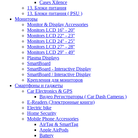
Cases Xilence
13. Блоки питания
13. Блоки питания ( PSU )
Мониторы
Monitor & Display Accessories
Monitors LCD 16'' - 20''
Monitors LCD 22'' - 23''
Monitors LCD 24'' - 25''
Monitors LCD 27'' - 28''
Monitors LCD 29'' - 49''
Plasma Displays
SmartBoard
SmartBoard - Interactive Display
SmartBoard / Interactive Display
Крепления для мониторов
Смартфоны и гаджеты
Car Electronics & GPS
Видео Регистраторы ( Car Dash Cameras )
E-Readers (Электронные книги)
Electric bike
Home Security
Mobile Phone Accessories
AirTag & SmartTag
Apple AirPods
Battery