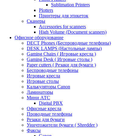
Sublimation Printers
Plotters
Принтеры для этикеток
Сканеры
Accessories for scanners
High Volume (Document scanners)
Офисное оборудование
DECT Phones (Беспроводные телефоны)
DESK LAMPS (Настольные лампы)
Gaming Chairs ( Игровые кресла )
Gaming Desk ( Игровые столы )
Paper cutters ( Резаки для бумаги )
Беспроводные телефоны
Игровые кресла
Игровые столы
Калькуляторы Canon
Ламинаторы
Мини АТС
Digital PBX
Офисные кресла
Проводные телефоны
Резаки для бумаги
Уничтожители бумаги ( Shredder )
Факсы
Canon