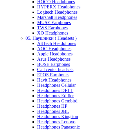
HOCO Headphones
HYPERX Headphones
Logitech Headphones
Marshall Headphones
MUSE Earphones
TWS Earphones
XO Headphones
05. Наушники ( Headsets )
A4Tech Headphones
AOC Headphones
Apple Headphones
Asus Headphones
BOSE Earphones
Call center headsets
EPOS Earphones
Havit Headphones
Headphones Cellular
Headphones DELL
Headphones Edifier
Headphones Gembird
Headphones HP
Headphones JBL
Headphones Kingston
Headphones Lenovo
Headphones Panasonic