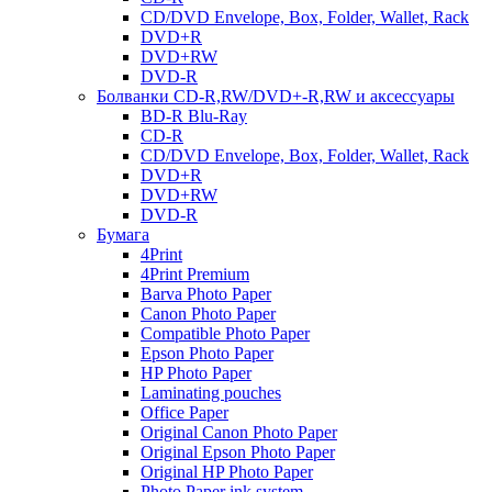
CD/DVD Envelope, Box, Folder, Wallet, Rack
DVD+R
DVD+RW
DVD-R
Болванки CD-R,RW/DVD+-R,RW и аксессуары
BD-R Blu-Ray
CD-R
CD/DVD Envelope, Box, Folder, Wallet, Rack
DVD+R
DVD+RW
DVD-R
Бумага
4Print
4Print Premium
Barva Photo Paper
Canon Photo Paper
Compatible Photo Paper
Epson Photo Paper
HP Photo Paper
Laminating pouches
Office Paper
Original Canon Photo Paper
Original Epson Photo Paper
Original HP Photo Paper
Photo Paper ink system