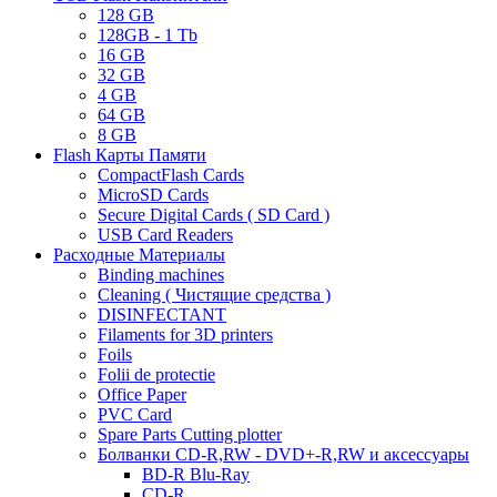
128 GB
128GB - 1 Tb
16 GB
32 GB
4 GB
64 GB
8 GB
Flash Карты Памяти
CompactFlash Cards
MicroSD Cards
Secure Digital Cards ( SD Card )
USB Card Readers
Расходные Материалы
Binding machines
Cleaning ( Чистящие средства )
DISINFECTANT
Filaments for 3D printers
Foils
Folii de protectie
Office Paper
PVC Card
Spare Parts Cutting plotter
Болванки CD-R,RW - DVD+-R,RW и аксессуары
BD-R Blu-Ray
CD-R