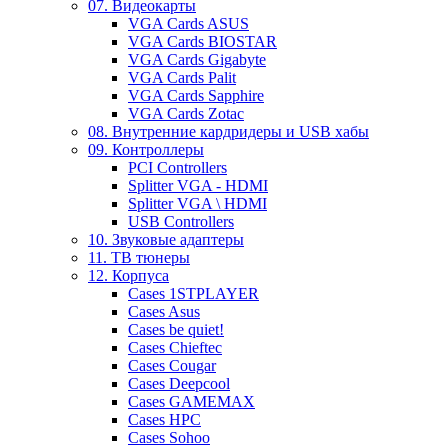
07. Видеокарты
VGA Cards ASUS
VGA Cards BIOSTAR
VGA Cards Gigabyte
VGA Cards Palit
VGA Cards Sapphire
VGA Cards Zotac
08. Внутренние кардридеры и USB хабы
09. Контроллеры
PCI Controllers
Splitter VGA - HDMI
Splitter VGA \ HDMI
USB Controllers
10. Звуковые адаптеры
11. ТВ тюнеры
12. Корпуса
Cases 1STPLAYER
Cases Asus
Cases be quiet!
Cases Chieftec
Cases Cougar
Cases Deepcool
Cases GAMEMAX
Cases HPC
Cases Sohoo