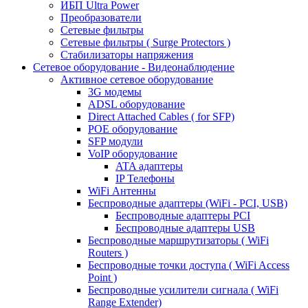
ИБП Ultra Power
Преобразователи
Сетевые фильтры
Сетевые фильтры ( Surge Protectors )
Стабилизаторы напряжения
Сетевое оборудование - Видеонаблюдение
Активное сетевое оборудование
3G модемы
ADSL оборудование
Direct Attached Cables ( for SFP)
POE оборудование
SFP модули
VoIP оборудование
ATA адаптеры
IP Телефоны
WiFi Антенны
Беспроводные адаптеры (WiFi - PCI, USB)
Беспроводные адаптеры PCI
Беспроводные адаптеры USB
Беспроводные маршрутизаторы ( WiFi
Routers )
Беспроводные точки доступа ( WiFi Access
Point )
Беспроводные усилители сигнала ( WiFi
Range Extender)