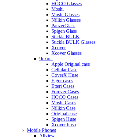
HOCO Glasses
Moshi
Moshi Glasses
Nillkin Glasses
PanzerGlass
Spigen Glass
Stickla BULK
Stickla BULK Glasses
Xcover
Xcover Glasses
Чехлы
Apple Original case
Cellular Case
CoverX Huse
Eiger cases
Etteri Cases
Forever Cases
HOCO Cases
Moshi Cases
Nillkin Case
Original case
Spigen Huse
Xcover husa
Mobile Phones
Allview