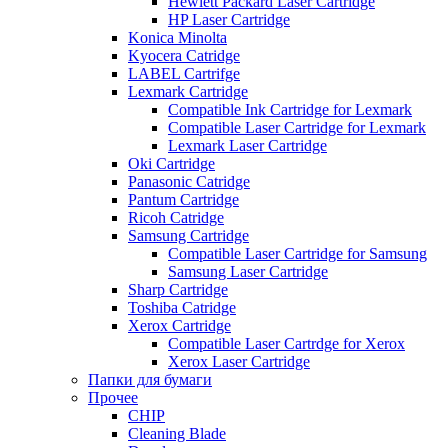
Hewlett Packard Laser Cartridge
HP Laser Cartridge
Konica Minolta
Kyocera Catridge
LABEL Cartrifge
Lexmark Cartridge
Compatible Ink Cartridge for Lexmark
Compatible Laser Cartridge for Lexmark
Lexmark Laser Cartridge
Oki Cartridge
Panasonic Catridge
Pantum Cartridge
Ricoh Catridge
Samsung Cartridge
Compatible Laser Cartridge for Samsung
Samsung Laser Cartridge
Sharp Cartridge
Toshiba Catridge
Xerox Cartridge
Compatible Laser Cartrdge for Xerox
Xerox Laser Cartridge
Папки для бумаги
Прочее
CHIP
Cleaning Blade