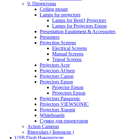
9. Проекторы
Ceiling mount
Lamps for projectors
Lamps for BenQ Projectors
Lamps for Projectors Epson
Presentation Equipment & Accessories
Presenters
Projection Screens
Electrical Screens
Manual Screens
Tripod Screens
Projectors Acer
Projectors AOpen
Projectors Canon
Projectors Epson
Projector Epson
Projectors Epson
Projectors Panasonic
Projectors VIEWSONIC
Projectors Xiaomi
Whiteboards
Сумки для проекторов
Action Cameras
Binoculars ( Бинокли )
USB Flash Накопители