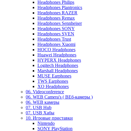
Headphones Philips
Headphones Plantronics
Headphones RAZER
Headphones Remax
Headphones Sennheiser
Headphones SONY
Headphones SVEN
Headphones Trust
Headphones Xiaomi
HOCO Headphones
Huawei Headphones
HYPERX Headphones
Logitech Headphones
Marshall Headphones
MUSE Earphones
TWS Earphones
XO Headphones
06. Videoconference
06. WEB Camera's ( ВЕб-камеры )
06. WEB камеры
07. USB Hub
07. USB Хабы
10. Игровые приставки
Nintendo
SONY PlayStation