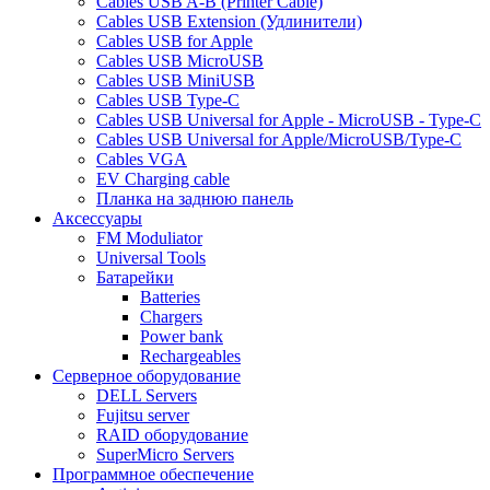
Cables USB A-B (Printer Cable)
Cables USB Extension (Удлинители)
Cables USB for Apple
Cables USB MicroUSB
Cables USB MiniUSB
Cables USB Type-C
Cables USB Universal for Apple - MicroUSB - Type-C
Cables USB Universal for Apple/MicroUSB/Type-C
Cables VGA
EV Charging cable
Планка на заднюю панель
Аксессуары
FM Moduliator
Universal Tools
Батарейки
Batteries
Chargers
Power bank
Rechargeables
Серверное оборудование
DELL Servers
Fujitsu server
RAID оборудование
SuperMicro Servers
Программное обеспечение