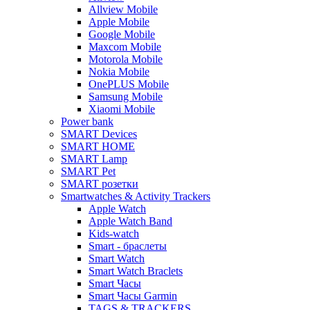
Allview Mobile
Apple Mobile
Google Mobile
Maxcom Mobile
Motorola Mobile
Nokia Mobile
OnePLUS Mobile
Samsung Mobile
Xiaomi Mobile
Power bank
SMART Devices
SMART HOME
SMART Lamp
SMART Pet
SMART розетки
Smartwatches & Activity Trackers
Apple Watch
Apple Watch Band
Kids-watch
Smart - браслеты
Smart Watch
Smart Watch Braclets
Smart Часы
Smart Часы Garmin
TAGS & TRACKERS