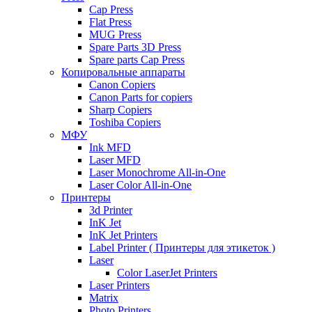
Cap Press
Flat Press
MUG Press
Spare Parts 3D Press
Spare parts Cap Press
Копировальные аппараты
Canon Copiers
Canon Parts for copiers
Sharp Copiers
Toshiba Copiers
МФУ
Ink MFD
Laser MFD
Laser Monochrome All-in-One
Laser Color All-in-One
Принтеры
3d Printer
InK Jet
InK Jet Printers
Label Printer ( Принтеры для этикеток )
Laser
Color LaserJet Printers
Laser Printers
Matrix
Photo Printers