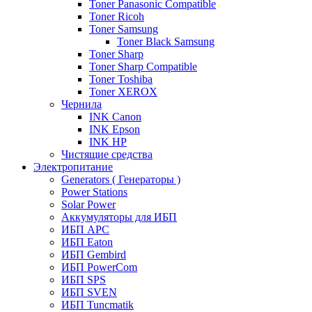
Toner Panasonic Compatible
Toner Ricoh
Toner Samsung
Toner Black Samsung
Toner Sharp
Toner Sharp Compatible
Toner Toshiba
Toner XEROX
Чернила
INK Canon
INK Epson
INK HP
Чистящие средства
Электропитание
Generators ( Генераторы )
Power Stations
Solar Power
Аккумуляторы для ИБП
ИБП APC
ИБП Eaton
ИБП Gembird
ИБП PowerCom
ИБП SPS
ИБП SVEN
ИБП Tuncmatik