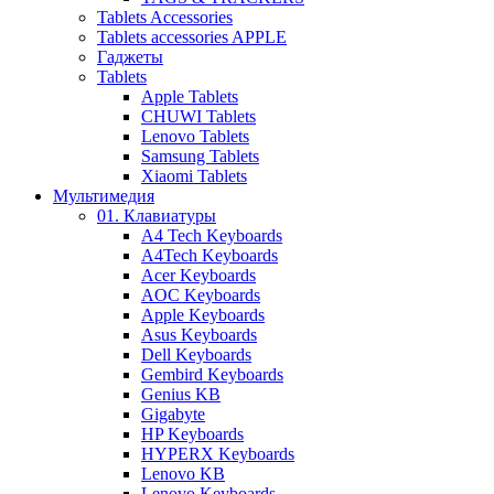
Tablets Accessories
Tablets accessories APPLE
Гаджеты
Tablets
Apple Tablets
CHUWI Tablets
Lenovo Tablets
Samsung Tablets
Xiaomi Tablets
Мультимедия
01. Клавиатуры
A4 Tech Keyboards
A4Tech Keyboards
Acer Keyboards
AOC Keyboards
Apple Keyboards
Asus Keyboards
Dell Keyboards
Gembird Keyboards
Genius KB
Gigabyte
HP Keyboards
HYPERX Keyboards
Lenovo KB
Lenovo Keyboards