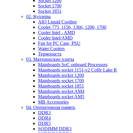
Socket 1200
Socket 1700
Socket 1851
02. Куллеры
AIO Liquid Cooling
Cooler 775, 1156, 1366, 1200, 1700
Cooler Intel - AMD
Cooler Intel/AMD
Fan for PC Case, PSU
Water Coolers
Термопаста
03. Материнские платы
Mainboards SoC onboard Processors
Mainboards socket 1151-v2 Coffe Lake R
Mainboards socket 1200
Mainboards socket 1700
Mainboards socket 1851
Mainboards socket AM4
Mainboards socket AM5
MB Accessories
04. Оперативная память
DDR3
DDR4
DDR5
SODIMM DDR3