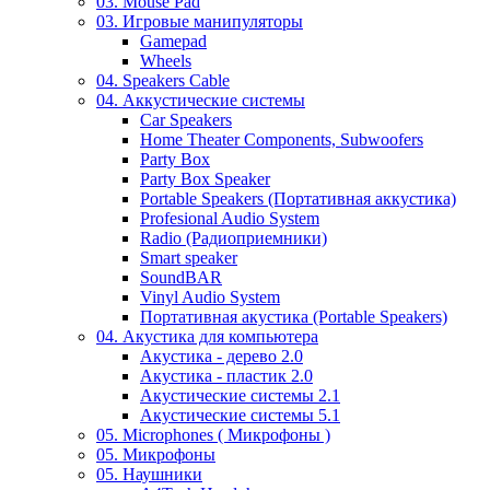
03. Mouse Pad
03. Игровые манипуляторы
Gamepad
Wheels
04. Speakers Cable
04. Аккустические системы
Car Speakers
Home Theater Components, Subwoofers
Party Box
Party Box Speaker
Portable Speakers (Портативная аккустика)
Profesional Audio System
Radio (Радиоприемники)
Smart speaker
SoundBAR
Vinyl Audio System
Портативная акустика (Portable Speakers)
04. Акустика для компьютера
Акустика - дерево 2.0
Акустика - пластик 2.0
Акустические системы 2.1
Акустические системы 5.1
05. Microphones ( Микрофоны )
05. Микрофоны
05. Наушники