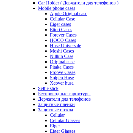
Car Holder ( Держатели для телефонов )
Mobile phone cases
Apple Original case
Cellular Case
Eiger cases
Etteri Cases
Forever Cases
HOCO Cases
Huse Universale
Moshi Cases
Nillkin Case
Original case
Pitaka Cases
Proove Cases
Spigen Huse
Xcover husa
Selfie stick
Беспроводные гарнитуры
Держатели для телефонов
Защитные пленки
Защитные стекла
Cellular
Cellular Glasses
Eiger
Eiger Glasses