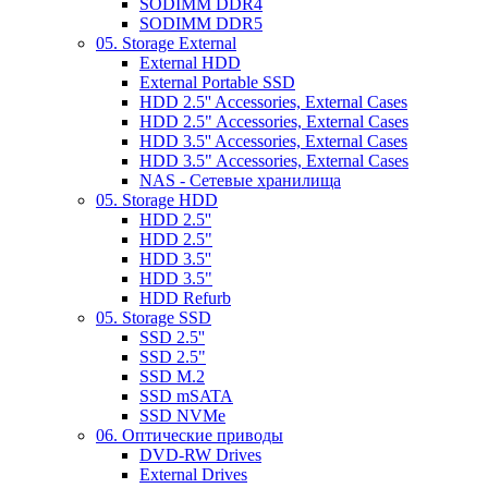
SODIMM DDR4
SODIMM DDR5
05. Storage External
External HDD
External Portable SSD
HDD 2.5'' Accessories, External Cases
HDD 2.5" Accessories, External Cases
HDD 3.5'' Accessories, External Cases
HDD 3.5" Accessories, External Cases
NAS - Сетевые хранилища
05. Storage HDD
HDD 2.5''
HDD 2.5"
HDD 3.5''
HDD 3.5"
HDD Refurb
05. Storage SSD
SSD 2.5''
SSD 2.5"
SSD M.2
SSD mSATA
SSD NVMe
06. Оптические приводы
DVD-RW Drives
External Drives