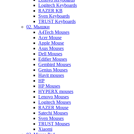
Logitech Keyboards
RAZER KB
Sven Keyboards
TRUST Keyboards
02. Мышки
A4Tech Mouses
Acer Mouse
Apple Mouse
Asus Mouses
Dell Mouses
Edifier Mouses
Gembird Mouses
Genius Mouses
Havit mouses
HP
HP Mouses
HYPERX mouses
Lenovo Mouses
Logitech Mouses
RAZER Mouse
Satechi Mouses
Sven Mouses
TRUST Mouses
Xiaomi