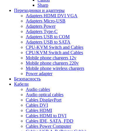
Sharp
Переходники и адаптеры
Adapters HDMI DVI VGA
Adapters Micro-USB
Adapters Power
Adapters Type-C
Adapters USB to COM
Adapters USB to SATA
CPU-KVM Switch and Cables
CPU/KVM Switch and Cables
Mobile phone chargers 12v
Mobile phone chargers 220v
Mobile phone wireless chargers
Power adapter
Безопасность
Кабели
Audio cables
Audio optical cables
Cables DisplayPort
Cables DVI
Cables HDMI
Cables HDMI to DVI
Cables IDE, SATA, FDD
Cables Power Computer