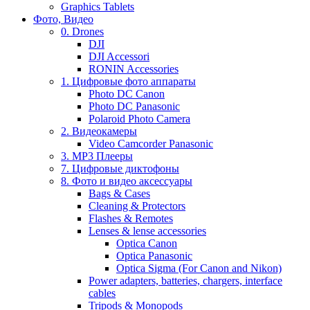
Graphics Tablets
Фото, Видео
0. Drones
DJI
DJI Accessori
RONIN Accessories
1. Цифровые фото аппараты
Photo DC Canon
Photo DC Panasonic
Polaroid Photo Camera
2. Видеокамеры
Video Camcorder Panasonic
3. MP3 Плееры
7. Цифровые диктофоны
8. Фото и видео аксессуары
Bags & Cases
Cleaning & Protectors
Flashes & Remotes
Lenses & lense accessories
Optica Canon
Optica Panasonic
Optica Sigma (For Canon and Nikon)
Power adapters, batteries, chargers, interface
cables
Tripods & Monopods