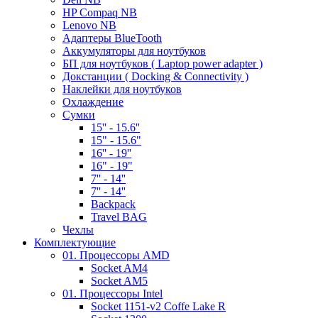
HP Compaq NB
Lenovo NB
Адаптеры BlueTooth
Аккумуляторы для ноутбуков
БП для ноутбуков ( Laptop power adapter )
Докстанции ( Docking & Connectivity )
Наклейки для ноутбуков
Охлаждение
Сумки
15'' - 15.6''
15" - 15.6"
16'' - 19''
16" - 19"
7'' - 14''
7'' - 14''
Backpack
Travel BAG
Чехлы
Комплектующие
01. Процессоры AMD
Socket AM4
Socket AM5
01. Процессоры Intel
Socket 1151-v2 Coffe Lake R