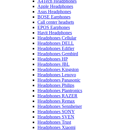
A4Tech Headphones
Apple Headphones
Asus Headphones
BOSE Earphones
Call center headsets
EPOS Earphones
Havit Headphones
Headphones Cellular
Headphones DELL
Headphones Edifier
Headphones Gembird
Headphones HP
Headphones JBL
Headphones Kingston
Headphones Lenovo
Headphones Panasonic
Headphones Philips
Headphones Plantronics
Headphones RAZER
Headphones Remax
Headphones Sennheiser
Headphones SONY
Headphones SVEN
Headphones Trust
Headphones Xiaomi