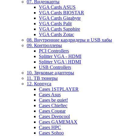
07. Видеокарты
VGA Cards ASUS
VGA Cards BIOSTAR
VGA Cards Gigabyte
VGA Cards Palit
VGA Cards Sapphire
VGA Cards Zotac
08. Внутренние кардридеры и USB хабы
09. Контроллеры
PCI Controllers
Splitter VGA - HDMI
Splitter VGA \ HDMI
USB Controllers
10. Звуковые адаптеры
11. ТВ тюнеры
12. Корпуса
Cases 1STPLAYER
Cases Asus
Cases be quiet!
Cases Chieftec
Cases Cougar
Cases Deepcool
Cases GAMEMAX
Cases HPC
Cases Sohoo