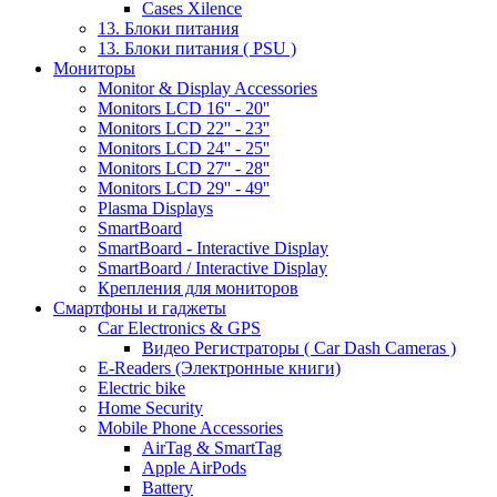
Cases Xilence
13. Блоки питания
13. Блоки питания ( PSU )
Мониторы
Monitor & Display Accessories
Monitors LCD 16'' - 20''
Monitors LCD 22'' - 23''
Monitors LCD 24'' - 25''
Monitors LCD 27'' - 28''
Monitors LCD 29'' - 49''
Plasma Displays
SmartBoard
SmartBoard - Interactive Display
SmartBoard / Interactive Display
Крепления для мониторов
Смартфоны и гаджеты
Car Electronics & GPS
Видео Регистраторы ( Car Dash Cameras )
E-Readers (Электронные книги)
Electric bike
Home Security
Mobile Phone Accessories
AirTag & SmartTag
Apple AirPods
Battery