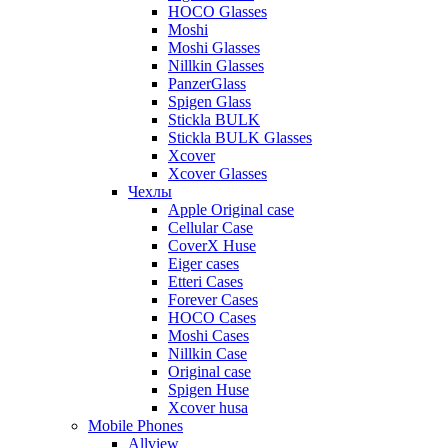
HOCO Glasses
Moshi
Moshi Glasses
Nillkin Glasses
PanzerGlass
Spigen Glass
Stickla BULK
Stickla BULK Glasses
Xcover
Xcover Glasses
Чехлы
Apple Original case
Cellular Case
CoverX Huse
Eiger cases
Etteri Cases
Forever Cases
HOCO Cases
Moshi Cases
Nillkin Case
Original case
Spigen Huse
Xcover husa
Mobile Phones
Allview