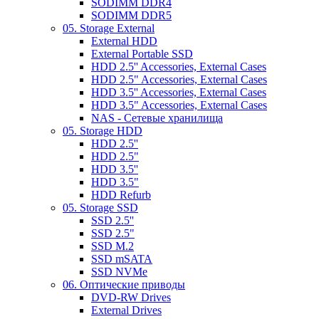
SODIMM DDR4
SODIMM DDR5
05. Storage External
External HDD
External Portable SSD
HDD 2.5'' Accessories, External Cases
HDD 2.5" Accessories, External Cases
HDD 3.5'' Accessories, External Cases
HDD 3.5" Accessories, External Cases
NAS - Сетевые хранилища
05. Storage HDD
HDD 2.5''
HDD 2.5"
HDD 3.5''
HDD 3.5"
HDD Refurb
05. Storage SSD
SSD 2.5''
SSD 2.5"
SSD M.2
SSD mSATA
SSD NVMe
06. Оптические приводы
DVD-RW Drives
External Drives