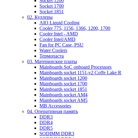
Socket 1200
Socket 1700
Socket 1851
02. Куллеры
AIO Liquid Cooling
Cooler 775, 1156, 1366, 1200, 1700
Cooler Intel - AMD
Cooler Intel/AMD
Fan for PC Case, PSU
Water Coolers
Термопаста
03. Материнские платы
Mainboards SoC onboard Processors
Mainboards socket 1151-v2 Coffe Lake R
Mainboards socket 1200
Mainboards socket 1700
Mainboards socket 1851
Mainboards socket AM4
Mainboards socket AM5
MB Accessories
04. Оперативная память
DDR3
DDR4
DDR5
SODIMM DDR3