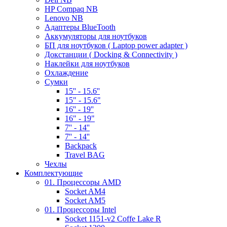
HP Compaq NB
Lenovo NB
Адаптеры BlueTooth
Аккумуляторы для ноутбуков
БП для ноутбуков ( Laptop power adapter )
Докстанции ( Docking & Connectivity )
Наклейки для ноутбуков
Охлаждение
Сумки
15'' - 15.6''
15" - 15.6"
16'' - 19''
16" - 19"
7'' - 14''
7'' - 14''
Backpack
Travel BAG
Чехлы
Комплектующие
01. Процессоры AMD
Socket AM4
Socket AM5
01. Процессоры Intel
Socket 1151-v2 Coffe Lake R