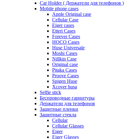
Car Holder ( Держатели для телефонов )
Mobile phone cases
Apple Original case
Cellular Case
Eiger cases
Etteri Cases
Forever Cases
HOCO Cases
Huse Universale
Moshi Cases
Nillkin Case
Original case
Pitaka Cases
Proove Cases
Spigen Huse
Xcover husa
Selfie stick
Беспроводные гарнитуры
Держатели для телефонов
Защитные пленки
Защитные стекла
Cellular
Cellular Glasses
Eiger
Eiger Glasses