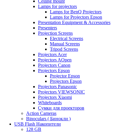
Ceiling mount
Lamps for projectors
Lamps for BenQ Projectors
Lamps for Projectors Epson
Presentation Equipment & Accessories
Presenters
Projection Screens
Electrical Screens
Manual Screens
Tripod Screens
Projectors Acer
Projectors AOpen
Projectors Canon
Projectors Epson
Projector Epson
Projectors Epson
Projectors Panasonic
Projectors VIEWSONIC
Projectors Xiaomi
Whiteboards
Сумки для проекторов
Action Cameras
Binoculars ( Бинокли )
USB Flash Накопители
128 GB