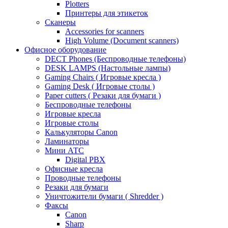
Plotters
Принтеры для этикеток
Сканеры
Accessories for scanners
High Volume (Document scanners)
Офисное оборудование
DECT Phones (Беспроводные телефоны)
DESK LAMPS (Настольные лампы)
Gaming Chairs ( Игровые кресла )
Gaming Desk ( Игровые столы )
Paper cutters ( Резаки для бумаги )
Беспроводные телефоны
Игровые кресла
Игровые столы
Калькуляторы Canon
Ламинаторы
Мини АТС
Digital PBX
Офисные кресла
Проводные телефоны
Резаки для бумаги
Уничтожители бумаги ( Shredder )
Факсы
Canon
Sharp