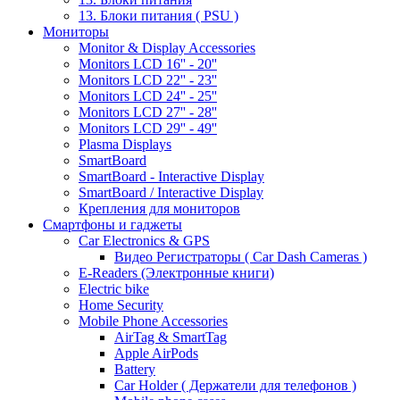
13. Блоки питания ( PSU )
Мониторы
Monitor & Display Accessories
Monitors LCD 16'' - 20''
Monitors LCD 22'' - 23''
Monitors LCD 24'' - 25''
Monitors LCD 27'' - 28''
Monitors LCD 29'' - 49''
Plasma Displays
SmartBoard
SmartBoard - Interactive Display
SmartBoard / Interactive Display
Крепления для мониторов
Смартфоны и гаджеты
Car Electronics & GPS
Видео Регистраторы ( Car Dash Cameras )
E-Readers (Электронные книги)
Electric bike
Home Security
Mobile Phone Accessories
AirTag & SmartTag
Apple AirPods
Battery
Car Holder ( Держатели для телефонов )