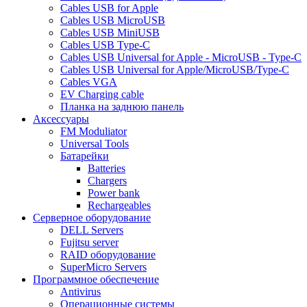
Cables USB for Apple
Cables USB MicroUSB
Cables USB MiniUSB
Cables USB Type-C
Cables USB Universal for Apple - MicroUSB - Type-C
Cables USB Universal for Apple/MicroUSB/Type-C
Cables VGA
EV Charging cable
Планка на заднюю панель
Аксессуары
FM Moduliator
Universal Tools
Батарейки
Batteries
Chargers
Power bank
Rechargeables
Серверное оборудование
DELL Servers
Fujitsu server
RAID оборудование
SuperMicro Servers
Программное обеспечение
Antivirus
Операционные системы