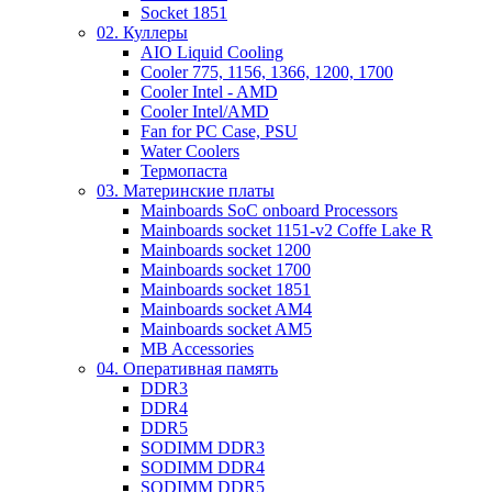
Socket 1851
02. Куллеры
AIO Liquid Cooling
Cooler 775, 1156, 1366, 1200, 1700
Cooler Intel - AMD
Cooler Intel/AMD
Fan for PC Case, PSU
Water Coolers
Термопаста
03. Материнские платы
Mainboards SoC onboard Processors
Mainboards socket 1151-v2 Coffe Lake R
Mainboards socket 1200
Mainboards socket 1700
Mainboards socket 1851
Mainboards socket AM4
Mainboards socket AM5
MB Accessories
04. Оперативная память
DDR3
DDR4
DDR5
SODIMM DDR3
SODIMM DDR4
SODIMM DDR5