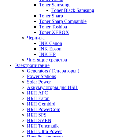
Toner Samsung
Toner Black Samsung
Toner Sharp
Toner Sharp Compatible
Toner Toshiba
Toner XEROX
Чернила
INK Canon
INK Epson
INK HP
Чистящие средства
Электропитание
Generators ( Генераторы )
Power Stations
Solar Power
Аккумуляторы для ИБП
ИБП APC
ИБП Eaton
ИБП Gembird
ИБП PowerCom
ИБП SPS
ИБП SVEN
ИБП Tuncmatik
ИБП Ultra Power
Преобразователи