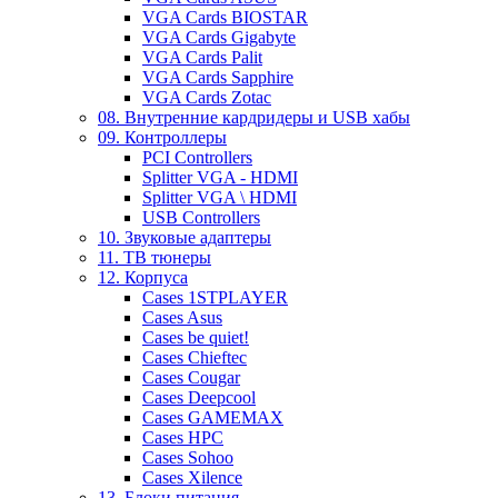
VGA Cards BIOSTAR
VGA Cards Gigabyte
VGA Cards Palit
VGA Cards Sapphire
VGA Cards Zotac
08. Внутренние кардридеры и USB хабы
09. Контроллеры
PCI Controllers
Splitter VGA - HDMI
Splitter VGA \ HDMI
USB Controllers
10. Звуковые адаптеры
11. ТВ тюнеры
12. Корпуса
Cases 1STPLAYER
Cases Asus
Cases be quiet!
Cases Chieftec
Cases Cougar
Cases Deepcool
Cases GAMEMAX
Cases HPC
Cases Sohoo
Cases Xilence
13. Блоки питания