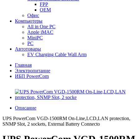
FPP
OEM
Офис
Компьютеры
All in One PC
Apple iMAC
MiniPC
PC
Автотовары
EV Charging Cable Wall Arm
Главная
Электропитание
ИБП PowerCom
Описание
UPS PowerCom VGD-1500RM On-Line,LCD,LAN protection,
SNMP Slot, 2 sockets, External Battery Connecto