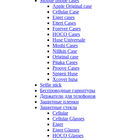
Mobile phone cases
Apple Original case
Cellular Case
Eiger cases
Etteri Cases
Forever Cases
HOCO Cases
Huse Universale
Moshi Cases
Nillkin Case
Original case
Pitaka Cases
Proove Cases
Spigen Huse
Xcover husa
Selfie stick
Беспроводные гарнитуры
Держатели для телефонов
Защитные пленки
Защитные стекла
Cellular
Cellular Glasses
Eiger
Eiger Glasses
HOCO Glasses