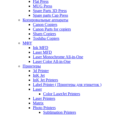
Flat Press
MUG Press
Spare Parts 3D Press
Spare parts Cap Press
Копировальные аппараты
Canon Copiers
Canon Parts for copiers
Sharp Copiers
Toshiba Copiers
МФУ
Ink MFD
Laser MFD
Laser Monochrome All-in-One
Laser Color All-in-One
Принтеры
3d Printer
InK Jet
InK Jet Printers
Label Printer ( Принтеры для этикеток )
Laser
Color LaserJet Printers
Laser Printers
Matrix
Photo Printers
Sublimation Printers