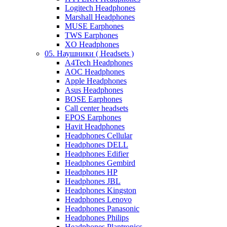
Logitech Headphones
Marshall Headphones
MUSE Earphones
TWS Earphones
XO Headphones
05. Наушники ( Headsets )
A4Tech Headphones
AOC Headphones
Apple Headphones
Asus Headphones
BOSE Earphones
Call center headsets
EPOS Earphones
Havit Headphones
Headphones Cellular
Headphones DELL
Headphones Edifier
Headphones Gembird
Headphones HP
Headphones JBL
Headphones Kingston
Headphones Lenovo
Headphones Panasonic
Headphones Philips
Headphones Plantronics