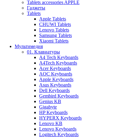
Tablets accessories APPLE
Гаджеты
Tablets
Apple Tablets
CHUWI Tablets
Lenovo Tablets
Samsung Tablets
Xiaomi Tablets
Мультимедия
01. Клавиатуры
A4 Tech Keyboards
A4Tech Keyboards
Acer Keyboards
AOC Keyboards
Apple Keyboards
Asus Keyboards
Dell Keyboards
Gembird Keyboards
Genius KB
Gigabyte
HP Keyboards
HYPERX Keyboards
Lenovo KB
Lenovo Keyboards
Logitech Keyboards