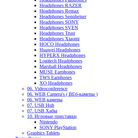
Headphones RAZER
Headphones Remax
Headphones Sennheiser
Headphones SONY
Headphones SVEN
Headphones Trust
Headphones Xiaomi
HOCO Headphones
Huawei Headphones
HYPERX Headphones
Logitech Headphones
Marshall Headphones
MUSE Earphones
TWS Earphones
XO Headphones
06. Videoconference
06. WEB Camera's ( ВЕб-камеры )
06. WEB камеры
07. USB Hub
07. USB Хабы
10. Игровые приставки
Nintendo
SONY PlayStation
Graphics Tablets