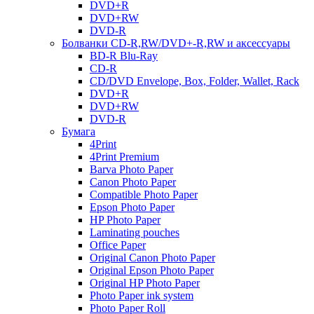
DVD+R
DVD+RW
DVD-R
Болванки CD-R,RW/DVD+-R,RW и аксессуары
BD-R Blu-Ray
CD-R
CD/DVD Envelope, Box, Folder, Wallet, Rack
DVD+R
DVD+RW
DVD-R
Бумага
4Print
4Print Premium
Barva Photo Paper
Canon Photo Paper
Compatible Photo Paper
Epson Photo Paper
HP Photo Paper
Laminating pouches
Office Paper
Original Canon Photo Paper
Original Epson Photo Paper
Original HP Photo Paper
Photo Paper ink system
Photo Paper Roll