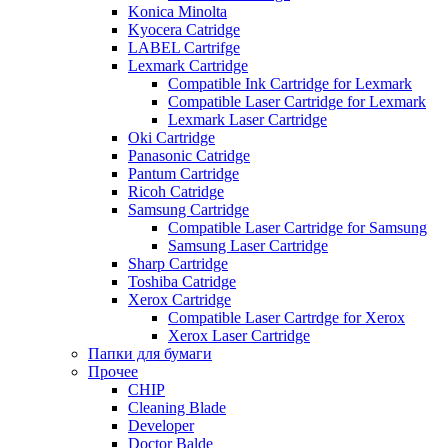
Konica Minolta
Kyocera Catridge
LABEL Cartrifge
Lexmark Cartridge
Compatible Ink Cartridge for Lexmark
Compatible Laser Cartridge for Lexmark
Lexmark Laser Cartridge
Oki Cartridge
Panasonic Catridge
Pantum Cartridge
Ricoh Catridge
Samsung Cartridge
Compatible Laser Cartridge for Samsung
Samsung Laser Cartridge
Sharp Cartridge
Toshiba Catridge
Xerox Cartridge
Compatible Laser Cartrdge for Xerox
Xerox Laser Cartridge
Папки для бумаги
Прочее
CHIP
Cleaning Blade
Developer
Doctor Balde