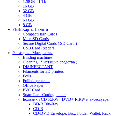
128GB - 1 Tb
16 GB
32 GB
4 GB
64 GB
8 GB
Flash Карты Памяти
CompactFlash Cards
MicroSD Cards
Secure Digital Cards ( SD Card )
USB Card Readers
Расходные Материалы
Binding machines
Cleaning ( Чистящие средства )
DISINFECTANT
Filaments for 3D printers
Foils
Folii de protectie
Office Paper
PVC Card
Spare Parts Cutting plotter
Болванки CD-R,RW - DVD+-R,RW и аксессуары
BD-R Blu-Ray
CD-R
CD/DVD Envelope, Box, Folder, Wallet, Rack