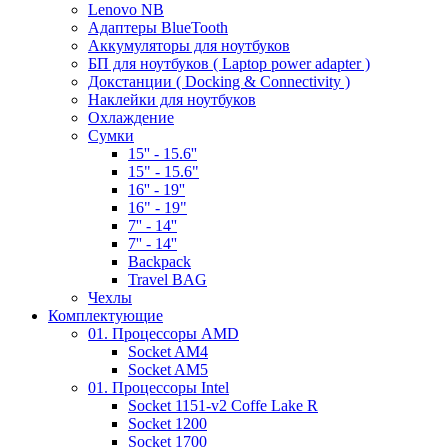
Lenovo NB
Адаптеры BlueTooth
Аккумуляторы для ноутбуков
БП для ноутбуков ( Laptop power adapter )
Докстанции ( Docking & Connectivity )
Наклейки для ноутбуков
Охлаждение
Сумки
15'' - 15.6''
15" - 15.6"
16'' - 19''
16" - 19"
7'' - 14''
7'' - 14''
Backpack
Travel BAG
Чехлы
Комплектующие
01. Процессоры AMD
Socket AM4
Socket AM5
01. Процессоры Intel
Socket 1151-v2 Coffe Lake R
Socket 1200
Socket 1700