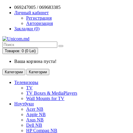
069247005 / 069683385
Личный кабинет
Регистрация
Авторизация
Закладки (0)
Товаров: 0 (0 Lei)
Ваша корзина пуста!
Категории
Категории
Телевизоры
TV
TV Boxes & MediaPlayers
Wall Mounts for TV
Ноутбуки
Acer NB
Apple NB
Asus NB
Dell NB
HP Compaq NB