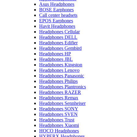
Asus Headphones
BOSE Earphones
Call center headsets
EPOS Earphones
Havit Headphones
Headphones Cellular
Headphones DELL
Headphones Edifier
Headphones Gembird
Headphones HP
Headphones JBL
Headphones Kingston
Headphones Lenovo
Headphones Panasonic
Headphones Philips
Headphones Plantronics
Headphones RAZER
Headphones Remax
Headphones Sennheiser
Headphones SONY
Headphones SVEN
Headphones Trust
Headphones Xiaomi
HOCO Headphones
HYPERX Headphones