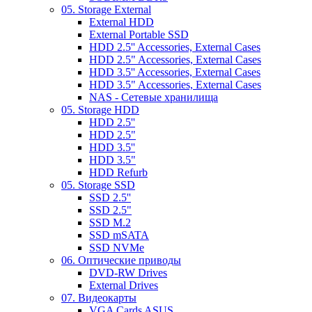
05. Storage External
External HDD
External Portable SSD
HDD 2.5'' Accessories, External Cases
HDD 2.5" Accessories, External Cases
HDD 3.5'' Accessories, External Cases
HDD 3.5" Accessories, External Cases
NAS - Сетевые хранилища
05. Storage HDD
HDD 2.5''
HDD 2.5"
HDD 3.5''
HDD 3.5"
HDD Refurb
05. Storage SSD
SSD 2.5''
SSD 2.5"
SSD M.2
SSD mSATA
SSD NVMe
06. Оптические приводы
DVD-RW Drives
External Drives
07. Видеокарты
VGA Cards ASUS