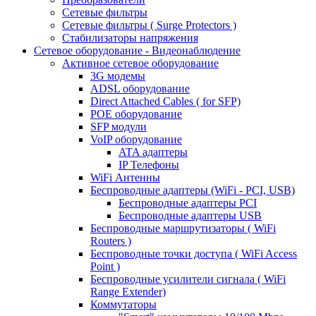
Сетевые фильтры
Сетевые фильтры ( Surge Protectors )
Стабилизаторы напряжения
Сетевое оборудование - Видеонаблюдение
Активное сетевое оборудование
3G модемы
ADSL оборудование
Direct Attached Cables ( for SFP)
POE оборудование
SFP модули
VoIP оборудование
ATA адаптеры
IP Телефоны
WiFi Антенны
Беспроводные адаптеры (WiFi - PCI, USB)
Беспроводные адаптеры PCI
Беспроводные адаптеры USB
Беспроводные маршрутизаторы ( WiFi
Routers )
Беспроводные точки доступа ( WiFi Access
Point )
Беспроводные усилители сигнала ( WiFi
Range Extender)
Коммутаторы