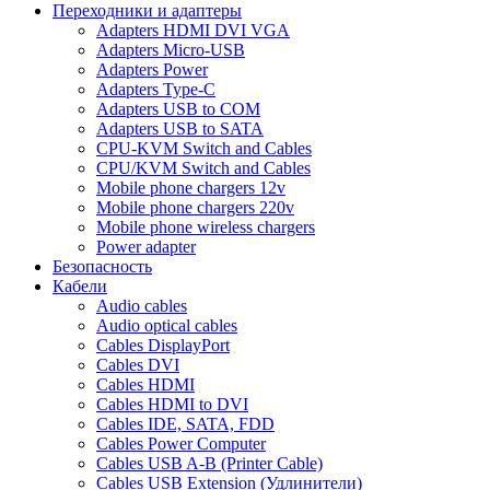
Переходники и адаптеры
Adapters HDMI DVI VGA
Adapters Micro-USB
Adapters Power
Adapters Type-C
Adapters USB to COM
Adapters USB to SATA
CPU-KVM Switch and Cables
CPU/KVM Switch and Cables
Mobile phone chargers 12v
Mobile phone chargers 220v
Mobile phone wireless chargers
Power adapter
Безопасность
Кабели
Audio cables
Audio optical cables
Cables DisplayPort
Cables DVI
Cables HDMI
Cables HDMI to DVI
Cables IDE, SATA, FDD
Cables Power Computer
Cables USB A-B (Printer Cable)
Cables USB Extension (Удлинители)