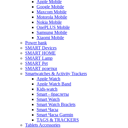
Apple Mobile
Google Mobile
Maxcom Mobile
Motorola Mobile
Nokia Mobile
OnePLUS Mobile
Samsung Mobile
Xiaomi Mobile
Power bank
SMART Devices
SMART HOME
SMART Lamp
SMART Pet
SMART розетки
Smartwatches & Activity Trackers
Apple Watch
Apple Watch Band
Kids-watch
Smart - браслеты
Smart Watch
Smart Watch Braclets
Smart Часы
Smart Часы Garmin
TAGS & TRACKERS
Tablets Accessories