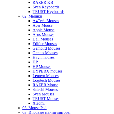
RAZER KB
Sven Keyboards
TRUST Keyboards
02. Мышки
A4Tech Mouses
Acer Mouse
Apple Mouse
Asus Mouses
Dell Mouses
Edifier Mouses
Gembird Mouses
Genius Mouses
Havit mouses
HP
HP Mouses
HYPERX mouses
Lenovo Mouses
Logitech Mouses
RAZER Mouse
Satechi Mouses
Sven Mouses
TRUST Mouses
Xiaomi
03. Mouse Pad
03. Игровые манипуляторы