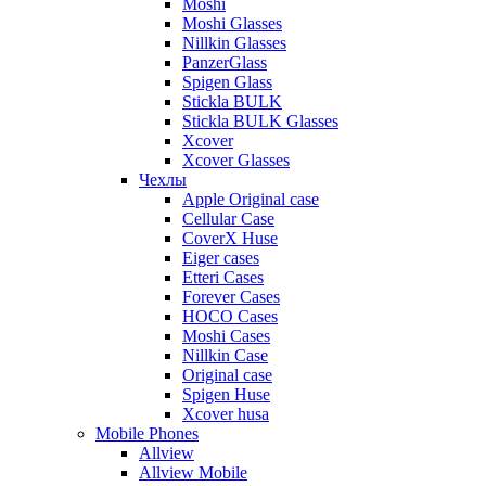
Moshi
Moshi Glasses
Nillkin Glasses
PanzerGlass
Spigen Glass
Stickla BULK
Stickla BULK Glasses
Xcover
Xcover Glasses
Чехлы
Apple Original case
Cellular Case
CoverX Huse
Eiger cases
Etteri Cases
Forever Cases
HOCO Cases
Moshi Cases
Nillkin Case
Original case
Spigen Huse
Xcover husa
Mobile Phones
Allview
Allview Mobile