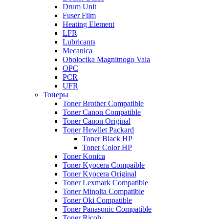
Drum Unit
Fuser Film
Heating Element
LFR
Lubricants
Mecanica
Obolocika Magnitnogo Vala
OPC
PCR
UFR
Тонеры
Toner Brother Compatible
Toner Canon Compatible
Toner Canon Original
Toner Hewllet Packard
Toner Black HP
Toner Color HP
Toner Konica
Toner Kyocera Compaible
Toner Kyocera Original
Toner Lexmark Compatible
Toner Minolta Compatible
Toner Oki Compatible
Toner Panasonic Compatible
Toner Ricoh