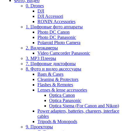
Фото, Видео
0. Drones
DJI
DJI Accessori
RONIN Accessories
1. Цифровые фото аппараты
Photo DC Canon
Photo DC Panasonic
Polaroid Photo Camera
2. Видеокамеры
Video Camcorder Panasonic
3. MP3 Плееры
7. Цифровые диктофоны
8. Фото и видео аксессуары
Bags & Cases
Cleaning & Protectors
Flashes & Remotes
Lenses & lense accessories
Optica Canon
Optica Panasonic
Optica Sigma (For Canon and Nikon)
Power adapters, batteries, chargers, interface
cables
Tripods & Monopods
9. Проекторы