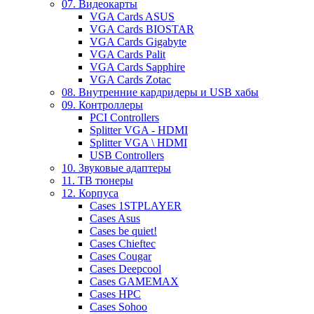
07. Видеокарты
VGA Cards ASUS
VGA Cards BIOSTAR
VGA Cards Gigabyte
VGA Cards Palit
VGA Cards Sapphire
VGA Cards Zotac
08. Внутренние кардридеры и USB хабы
09. Контроллеры
PCI Controllers
Splitter VGA - HDMI
Splitter VGA \ HDMI
USB Controllers
10. Звуковые адаптеры
11. ТВ тюнеры
12. Корпуса
Cases 1STPLAYER
Cases Asus
Cases be quiet!
Cases Chieftec
Cases Cougar
Cases Deepcool
Cases GAMEMAX
Cases HPC
Cases Sohoo