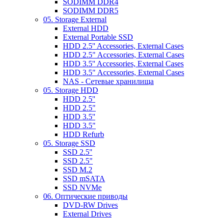
SODIMM DDR4
SODIMM DDR5
05. Storage External
External HDD
External Portable SSD
HDD 2.5'' Accessories, External Cases
HDD 2.5" Accessories, External Cases
HDD 3.5'' Accessories, External Cases
HDD 3.5" Accessories, External Cases
NAS - Сетевые хранилища
05. Storage HDD
HDD 2.5''
HDD 2.5"
HDD 3.5''
HDD 3.5"
HDD Refurb
05. Storage SSD
SSD 2.5''
SSD 2.5"
SSD M.2
SSD mSATA
SSD NVMe
06. Оптические приводы
DVD-RW Drives
External Drives