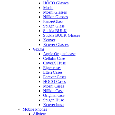
HOCO Glasses
Moshi
Moshi Glasses
Nillkin Glasses
PanzerGlass
Spigen Glass
Stickla BULK
Stickla BULK Glasses
Xcover
Xcover Glasses
Чехлы
Apple Original case
Cellular Case
CoverX Huse
Eiger cases
Etteri Cases
Forever Cases
HOCO Cases
Moshi Cases
Nillkin Case
Original case
Spigen Huse
Xcover husa
Mobile Phones
Allview