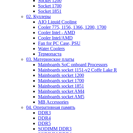
Socket 1200
Socket 1700
Socket 1851
02. Куллеры
AIO Liquid Cooling
Cooler 775, 1156, 1366, 1200, 1700
Cooler Intel - AMD
Cooler Intel/AMD
Fan for PC Case, PSU
Water Coolers
Термопаста
03. Материнские платы
Mainboards SoC onboard Processors
Mainboards socket 1151-v2 Coffe Lake R
Mainboards socket 1200
Mainboards socket 1700
Mainboards socket 1851
Mainboards socket AM4
Mainboards socket AM5
MB Accessories
04. Оперативная память
DDR3
DDR4
DDR5
SODIMM DDR3