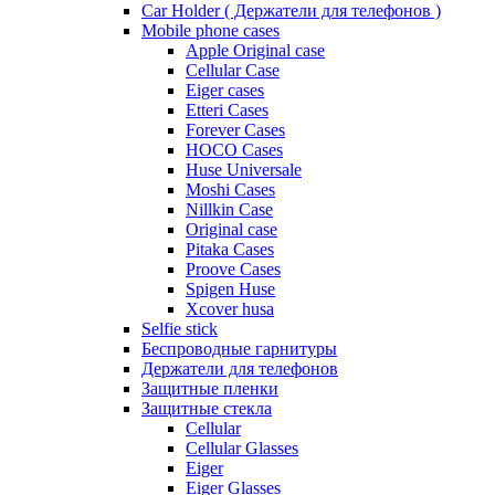
Car Holder ( Держатели для телефонов )
Mobile phone cases
Apple Original case
Cellular Case
Eiger cases
Etteri Cases
Forever Cases
HOCO Cases
Huse Universale
Moshi Cases
Nillkin Case
Original case
Pitaka Cases
Proove Cases
Spigen Huse
Xcover husa
Selfie stick
Беспроводные гарнитуры
Держатели для телефонов
Защитные пленки
Защитные стекла
Cellular
Cellular Glasses
Eiger
Eiger Glasses