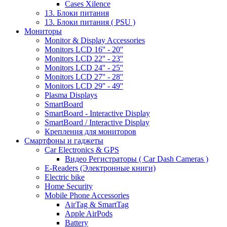
Cases Xilence
13. Блоки питания
13. Блоки питания ( PSU )
Мониторы
Monitor & Display Accessories
Monitors LCD 16'' - 20''
Monitors LCD 22'' - 23''
Monitors LCD 24'' - 25''
Monitors LCD 27'' - 28''
Monitors LCD 29'' - 49''
Plasma Displays
SmartBoard
SmartBoard - Interactive Display
SmartBoard / Interactive Display
Крепления для мониторов
Смартфоны и гаджеты
Car Electronics & GPS
Видео Регистраторы ( Car Dash Cameras )
E-Readers (Электронные книги)
Electric bike
Home Security
Mobile Phone Accessories
AirTag & SmartTag
Apple AirPods
Battery