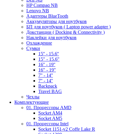
HP Compaq NB
Lenovo NB
Адаптеры BlueTooth
Аккумуляторы для ноутбуков
БП для ноутбуков ( Laptop power adapter )
Докстанции ( Docking & Connectivity )
Наклейки для ноутбуков
Охлаждение
Сумки
15'' - 15.6''
15" - 15.6"
16'' - 19''
16" - 19"
7'' - 14''
7'' - 14''
Backpack
Travel BAG
Чехлы
Комплектующие
01. Процессоры AMD
Socket AM4
Socket AM5
01. Процессоры Intel
Socket 1151-v2 Coffe Lake R