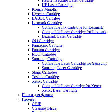
Hewlett Packard Laser Cartridge
HP Laser Cartridge
Konica Minolta
Kyocera Catridge
LABEL Cartrifge
Lexmark Cartridge
Compatible Ink Cartridge for Lexmark
Compatible Laser Cartridge for Lexmark
Lexmark Laser Cartridge
Oki Cartridge
Panasonic Catridge
Pantum Cartridge
Ricoh Catridge
Samsung Cartridge
Compatible Laser Cartridge for Samsung
Samsung Laser Cartridge
Sharp Cartridge
Toshiba Catridge
Xerox Cartridge
Compatible Laser Cartrdge for Xerox
Xerox Laser Cartridge
Папки для бумаги
Прочее
CHIP
Cleaning Blade