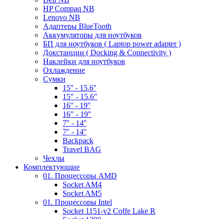
HP Compaq NB
Lenovo NB
Адаптеры BlueTooth
Аккумуляторы для ноутбуков
БП для ноутбуков ( Laptop power adapter )
Докстанции ( Docking & Connectivity )
Наклейки для ноутбуков
Охлаждение
Сумки
15'' - 15.6''
15" - 15.6"
16'' - 19''
16" - 19"
7'' - 14''
7'' - 14''
Backpack
Travel BAG
Чехлы
Комплектующие
01. Процессоры AMD
Socket AM4
Socket AM5
01. Процессоры Intel
Socket 1151-v2 Coffe Lake R