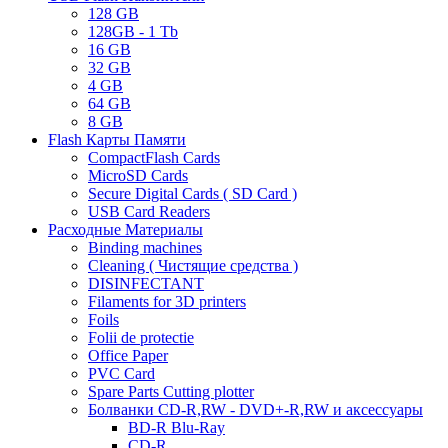
128 GB
128GB - 1 Tb
16 GB
32 GB
4 GB
64 GB
8 GB
Flash Карты Памяти
CompactFlash Cards
MicroSD Cards
Secure Digital Cards ( SD Card )
USB Card Readers
Расходные Материалы
Binding machines
Cleaning ( Чистящие средства )
DISINFECTANT
Filaments for 3D printers
Foils
Folii de protectie
Office Paper
PVC Card
Spare Parts Cutting plotter
Болванки CD-R,RW - DVD+-R,RW и аксессуары
BD-R Blu-Ray
CD-R