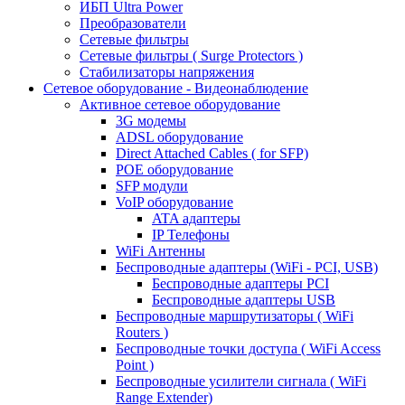
ИБП Ultra Power
Преобразователи
Сетевые фильтры
Сетевые фильтры ( Surge Protectors )
Стабилизаторы напряжения
Сетевое оборудование - Видеонаблюдение
Активное сетевое оборудование
3G модемы
ADSL оборудование
Direct Attached Cables ( for SFP)
POE оборудование
SFP модули
VoIP оборудование
ATA адаптеры
IP Телефоны
WiFi Антенны
Беспроводные адаптеры (WiFi - PCI, USB)
Беспроводные адаптеры PCI
Беспроводные адаптеры USB
Беспроводные маршрутизаторы ( WiFi
Routers )
Беспроводные точки доступа ( WiFi Access
Point )
Беспроводные усилители сигнала ( WiFi
Range Extender)