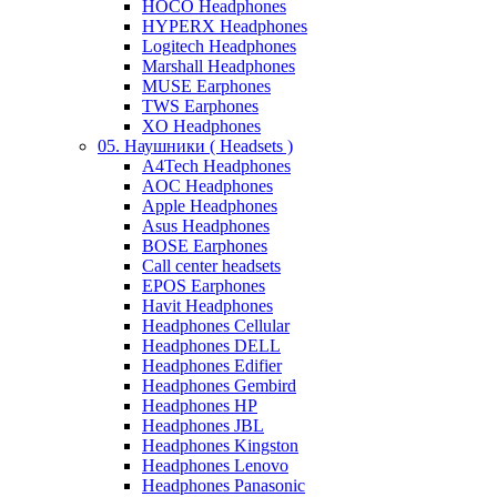
HOCO Headphones
HYPERX Headphones
Logitech Headphones
Marshall Headphones
MUSE Earphones
TWS Earphones
XO Headphones
05. Наушники ( Headsets )
A4Tech Headphones
AOC Headphones
Apple Headphones
Asus Headphones
BOSE Earphones
Call center headsets
EPOS Earphones
Havit Headphones
Headphones Cellular
Headphones DELL
Headphones Edifier
Headphones Gembird
Headphones HP
Headphones JBL
Headphones Kingston
Headphones Lenovo
Headphones Panasonic