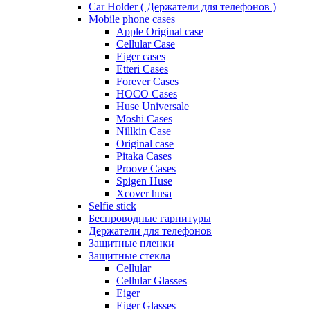
Car Holder ( Держатели для телефонов )
Mobile phone cases
Apple Original case
Cellular Case
Eiger cases
Etteri Cases
Forever Cases
HOCO Cases
Huse Universale
Moshi Cases
Nillkin Case
Original case
Pitaka Cases
Proove Cases
Spigen Huse
Xcover husa
Selfie stick
Беспроводные гарнитуры
Держатели для телефонов
Защитные пленки
Защитные стекла
Cellular
Cellular Glasses
Eiger
Eiger Glasses