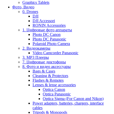
Graphics Tablets
Фото, Видео
0. Drones
DJI
DJI Accessori
RONIN Accessories
1. Цифровые фото аппараты
Photo DC Canon
Photo DC Panasonic
Polaroid Photo Camera
2. Видеокамеры
Video Camcorder Panasonic
3. MP3 Плееры
7. Цифровые диктофоны
8. Фото и видео аксессуары
Bags & Cases
Cleaning & Protectors
Flashes & Remotes
Lenses & lense accessories
Optica Canon
Optica Panasonic
Optica Sigma (For Canon and Nikon)
Power adapters, batteries, chargers, interface
cables
Tripods & Monopods