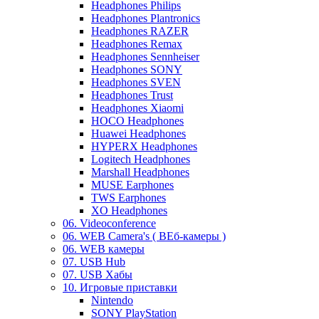
Headphones Philips
Headphones Plantronics
Headphones RAZER
Headphones Remax
Headphones Sennheiser
Headphones SONY
Headphones SVEN
Headphones Trust
Headphones Xiaomi
HOCO Headphones
Huawei Headphones
HYPERX Headphones
Logitech Headphones
Marshall Headphones
MUSE Earphones
TWS Earphones
XO Headphones
06. Videoconference
06. WEB Camera's ( ВЕб-камеры )
06. WEB камеры
07. USB Hub
07. USB Хабы
10. Игровые приставки
Nintendo
SONY PlayStation