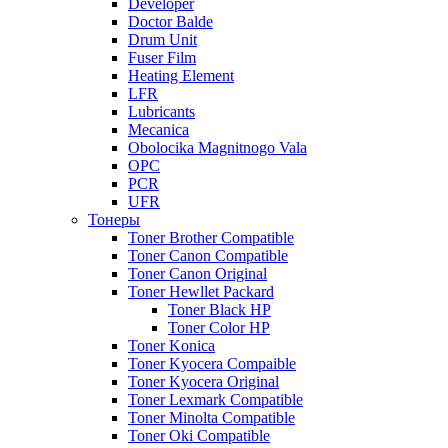
Developer
Doctor Balde
Drum Unit
Fuser Film
Heating Element
LFR
Lubricants
Mecanica
Obolocika Magnitnogo Vala
OPC
PCR
UFR
Тонеры
Toner Brother Compatible
Toner Canon Compatible
Toner Canon Original
Toner Hewllet Packard
Toner Black HP
Toner Color HP
Toner Konica
Toner Kyocera Compaible
Toner Kyocera Original
Toner Lexmark Compatible
Toner Minolta Compatible
Toner Oki Compatible