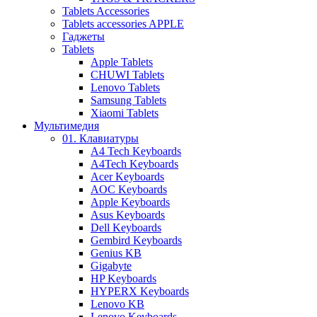
Tablets Accessories
Tablets accessories APPLE
Гаджеты
Tablets
Apple Tablets
CHUWI Tablets
Lenovo Tablets
Samsung Tablets
Xiaomi Tablets
Мультимедия
01. Клавиатуры
A4 Tech Keyboards
A4Tech Keyboards
Acer Keyboards
AOC Keyboards
Apple Keyboards
Asus Keyboards
Dell Keyboards
Gembird Keyboards
Genius KB
Gigabyte
HP Keyboards
HYPERX Keyboards
Lenovo KB
Lenovo Keyboards