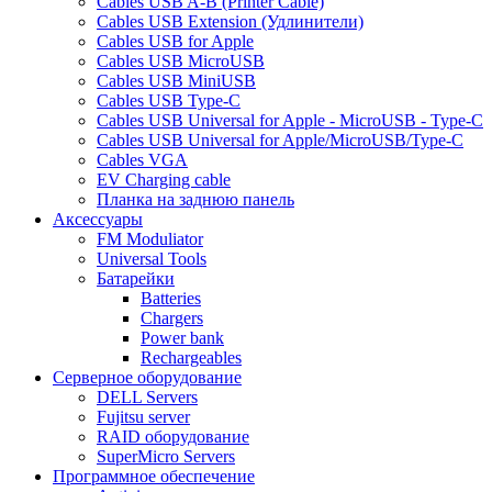
Cables USB A-B (Printer Cable)
Cables USB Extension (Удлинители)
Cables USB for Apple
Cables USB MicroUSB
Cables USB MiniUSB
Cables USB Type-C
Cables USB Universal for Apple - MicroUSB - Type-C
Cables USB Universal for Apple/MicroUSB/Type-C
Cables VGA
EV Charging cable
Планка на заднюю панель
Аксессуары
FM Moduliator
Universal Tools
Батарейки
Batteries
Chargers
Power bank
Rechargeables
Серверное оборудование
DELL Servers
Fujitsu server
RAID оборудование
SuperMicro Servers
Программное обеспечение