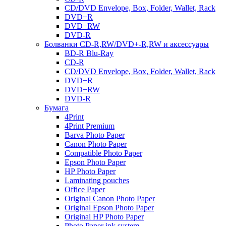
CD/DVD Envelope, Box, Folder, Wallet, Rack
DVD+R
DVD+RW
DVD-R
Болванки CD-R,RW/DVD+-R,RW и аксессуары
BD-R Blu-Ray
CD-R
CD/DVD Envelope, Box, Folder, Wallet, Rack
DVD+R
DVD+RW
DVD-R
Бумага
4Print
4Print Premium
Barva Photo Paper
Canon Photo Paper
Compatible Photo Paper
Epson Photo Paper
HP Photo Paper
Laminating pouches
Office Paper
Original Canon Photo Paper
Original Epson Photo Paper
Original HP Photo Paper
Photo Paper ink system