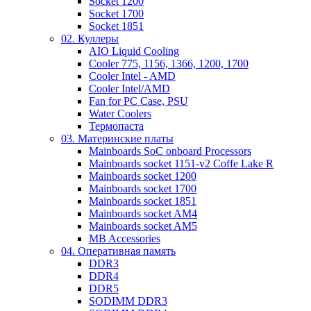
Socket 1200
Socket 1700
Socket 1851
02. Куллеры
AIO Liquid Cooling
Cooler 775, 1156, 1366, 1200, 1700
Cooler Intel - AMD
Cooler Intel/AMD
Fan for PC Case, PSU
Water Coolers
Термопаста
03. Материнские платы
Mainboards SoC onboard Processors
Mainboards socket 1151-v2 Coffe Lake R
Mainboards socket 1200
Mainboards socket 1700
Mainboards socket 1851
Mainboards socket AM4
Mainboards socket AM5
MB Accessories
04. Оперативная память
DDR3
DDR4
DDR5
SODIMM DDR3