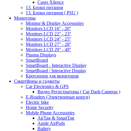
Cases Xilence
13. Блоки питания
13. Блоки питания ( PSU )
Мониторы
Monitor & Display Accessories
Monitors LCD 16'' - 20''
Monitors LCD 22'' - 23''
Monitors LCD 24'' - 25''
Monitors LCD 27'' - 28''
Monitors LCD 29'' - 49''
Plasma Displays
SmartBoard
SmartBoard - Interactive Display
SmartBoard / Interactive Display
Крепления для мониторов
Смартфоны и гаджеты
Car Electronics & GPS
Видео Регистраторы ( Car Dash Cameras )
E-Readers (Электронные книги)
Electric bike
Home Security
Mobile Phone Accessories
AirTag & SmartTag
Apple AirPods
Battery