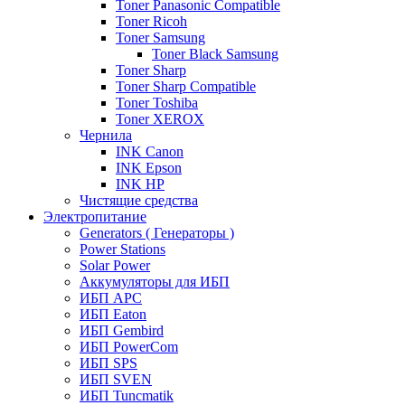
Toner Panasonic Compatible
Toner Ricoh
Toner Samsung
Toner Black Samsung
Toner Sharp
Toner Sharp Compatible
Toner Toshiba
Toner XEROX
Чернила
INK Canon
INK Epson
INK HP
Чистящие средства
Электропитание
Generators ( Генераторы )
Power Stations
Solar Power
Аккумуляторы для ИБП
ИБП APC
ИБП Eaton
ИБП Gembird
ИБП PowerCom
ИБП SPS
ИБП SVEN
ИБП Tuncmatik