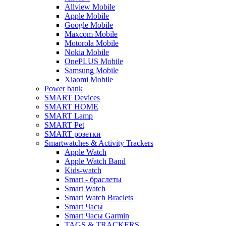
Allview Mobile
Apple Mobile
Google Mobile
Maxcom Mobile
Motorola Mobile
Nokia Mobile
OnePLUS Mobile
Samsung Mobile
Xiaomi Mobile
Power bank
SMART Devices
SMART HOME
SMART Lamp
SMART Pet
SMART розетки
Smartwatches & Activity Trackers
Apple Watch
Apple Watch Band
Kids-watch
Smart - браслеты
Smart Watch
Smart Watch Braclets
Smart Часы
Smart Часы Garmin
TAGS & TRACKERS