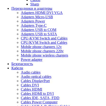
Sharp
Переходники и адаптеры
Adapters HDMI DVI VGA
Adapters Micro-USB
Adapters Power
Adapters Type-C
Adapters USB to COM
Adapters USB to SATA
CPU-KVM Switch and Cables
CPU/KVM Switch and Cables
Mobile phone chargers 12v
Mobile phone chargers 220v
Mobile phone wireless chargers
Power adapter
Безопасность
Кабели
Audio cables
Audio optical cables
Cables DisplayPort
Cables DVI
Cables HDMI
Cables HDMI to DVI
Cables IDE, SATA, FDD
Cables Power Computer