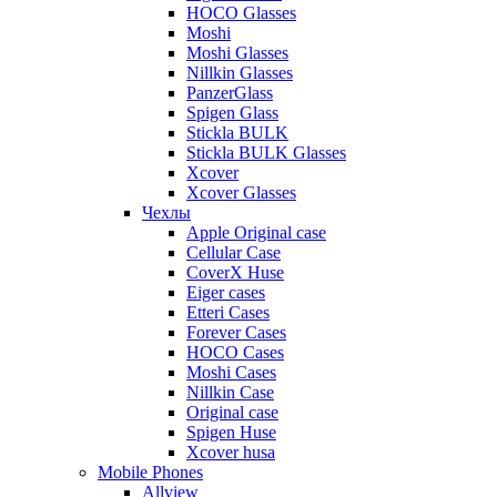
HOCO Glasses
Moshi
Moshi Glasses
Nillkin Glasses
PanzerGlass
Spigen Glass
Stickla BULK
Stickla BULK Glasses
Xcover
Xcover Glasses
Чехлы
Apple Original case
Cellular Case
CoverX Huse
Eiger cases
Etteri Cases
Forever Cases
HOCO Cases
Moshi Cases
Nillkin Case
Original case
Spigen Huse
Xcover husa
Mobile Phones
Allview