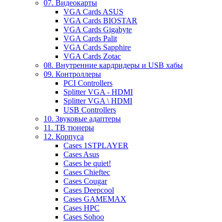
07. Видеокарты
VGA Cards ASUS
VGA Cards BIOSTAR
VGA Cards Gigabyte
VGA Cards Palit
VGA Cards Sapphire
VGA Cards Zotac
08. Внутренние кардридеры и USB хабы
09. Контроллеры
PCI Controllers
Splitter VGA - HDMI
Splitter VGA \ HDMI
USB Controllers
10. Звуковые адаптеры
11. ТВ тюнеры
12. Корпуса
Cases 1STPLAYER
Cases Asus
Cases be quiet!
Cases Chieftec
Cases Cougar
Cases Deepcool
Cases GAMEMAX
Cases HPC
Cases Sohoo