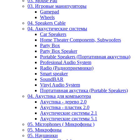
03. Mouse Pad
03. Игровые манипуляторы
Gamepad
Wheels
04. Speakers Cable
04. Аккустические системы
Car Speakers
Home Theater Components, Subwoofers
Party Box
Party Box Speaker
Portable Speakers (Портативная аккустика)
Profesional Audio System
Radio (Радиоприемники)
Smart speaker
SoundBAR
Vinyl Audio System
Портативная акустика (Portable Speakers)
04. Акустика для компьютера
Акустика - дерево 2.0
Акустика - пластик 2.0
Акустические системы 2.1
Акустические системы 5.1
05. Microphones ( Микрофоны )
05. Микрофоны
05. Наушники