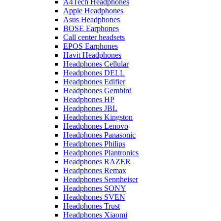
A4Tech Headphones
Apple Headphones
Asus Headphones
BOSE Earphones
Call center headsets
EPOS Earphones
Havit Headphones
Headphones Cellular
Headphones DELL
Headphones Edifier
Headphones Gembird
Headphones HP
Headphones JBL
Headphones Kingston
Headphones Lenovo
Headphones Panasonic
Headphones Philips
Headphones Plantronics
Headphones RAZER
Headphones Remax
Headphones Sennheiser
Headphones SONY
Headphones SVEN
Headphones Trust
Headphones Xiaomi