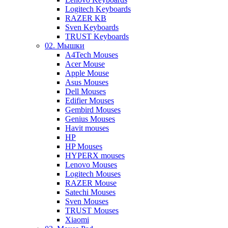
Logitech Keyboards
RAZER KB
Sven Keyboards
TRUST Keyboards
02. Мышки
A4Tech Mouses
Acer Mouse
Apple Mouse
Asus Mouses
Dell Mouses
Edifier Mouses
Gembird Mouses
Genius Mouses
Havit mouses
HP
HP Mouses
HYPERX mouses
Lenovo Mouses
Logitech Mouses
RAZER Mouse
Satechi Mouses
Sven Mouses
TRUST Mouses
Xiaomi