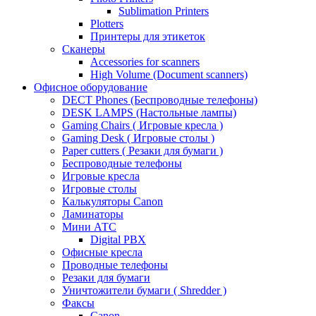
Sublimation Printers
Plotters
Принтеры для этикеток
Сканеры
Accessories for scanners
High Volume (Document scanners)
Офисное оборудование
DECT Phones (Беспроводные телефоны)
DESK LAMPS (Настольные лампы)
Gaming Chairs ( Игровые кресла )
Gaming Desk ( Игровые столы )
Paper cutters ( Резаки для бумаги )
Беспроводные телефоны
Игровые кресла
Игровые столы
Калькуляторы Canon
Ламинаторы
Мини АТС
Digital PBX
Офисные кресла
Проводные телефоны
Резаки для бумаги
Уничтожители бумаги ( Shredder )
Факсы
Canon