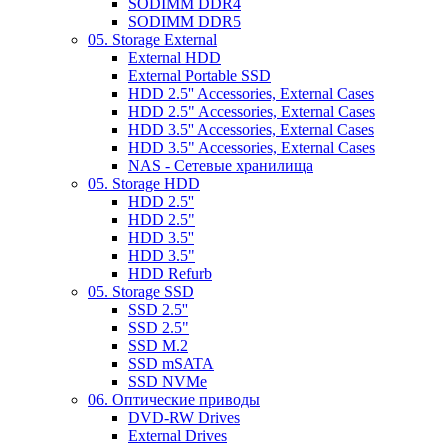
SODIMM DDR4
SODIMM DDR5
05. Storage External
External HDD
External Portable SSD
HDD 2.5'' Accessories, External Cases
HDD 2.5" Accessories, External Cases
HDD 3.5'' Accessories, External Cases
HDD 3.5" Accessories, External Cases
NAS - Сетевые хранилища
05. Storage HDD
HDD 2.5''
HDD 2.5"
HDD 3.5''
HDD 3.5"
HDD Refurb
05. Storage SSD
SSD 2.5''
SSD 2.5"
SSD M.2
SSD mSATA
SSD NVMe
06. Оптические приводы
DVD-RW Drives
External Drives