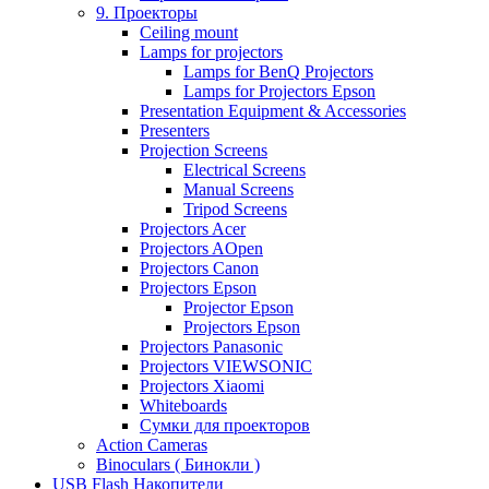
9. Проекторы
Ceiling mount
Lamps for projectors
Lamps for BenQ Projectors
Lamps for Projectors Epson
Presentation Equipment & Accessories
Presenters
Projection Screens
Electrical Screens
Manual Screens
Tripod Screens
Projectors Acer
Projectors AOpen
Projectors Canon
Projectors Epson
Projector Epson
Projectors Epson
Projectors Panasonic
Projectors VIEWSONIC
Projectors Xiaomi
Whiteboards
Сумки для проекторов
Action Cameras
Binoculars ( Бинокли )
USB Flash Накопители