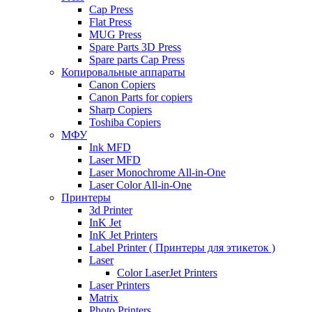
Cap Press
Flat Press
MUG Press
Spare Parts 3D Press
Spare parts Cap Press
Копировальные аппараты
Canon Copiers
Canon Parts for copiers
Sharp Copiers
Toshiba Copiers
МФУ
Ink MFD
Laser MFD
Laser Monochrome All-in-One
Laser Color All-in-One
Принтеры
3d Printer
InK Jet
InK Jet Printers
Label Printer ( Принтеры для этикеток )
Laser
Color LaserJet Printers
Laser Printers
Matrix
Photo Printers