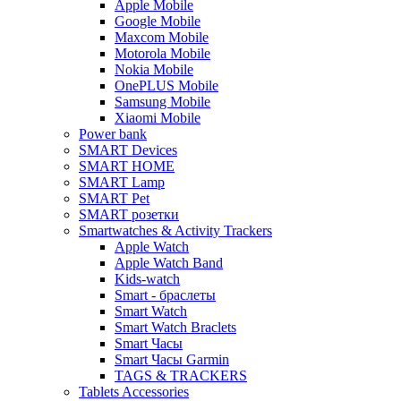
Apple Mobile
Google Mobile
Maxcom Mobile
Motorola Mobile
Nokia Mobile
OnePLUS Mobile
Samsung Mobile
Xiaomi Mobile
Power bank
SMART Devices
SMART HOME
SMART Lamp
SMART Pet
SMART розетки
Smartwatches & Activity Trackers
Apple Watch
Apple Watch Band
Kids-watch
Smart - браслеты
Smart Watch
Smart Watch Braclets
Smart Часы
Smart Часы Garmin
TAGS & TRACKERS
Tablets Accessories