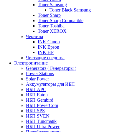
Toner Samsung
Toner Black Samsung
Toner Sharp
Toner Sharp Compatible
Toner Toshiba
Toner XEROX
Чернила
INK Canon
INK Epson
INK HP
Чистящие средства
Электропитание
Generators ( Генераторы )
Power Stations
Solar Power
Аккумуляторы для ИБП
ИБП APC
ИБП Eaton
ИБП Gembird
ИБП PowerCom
ИБП SPS
ИБП SVEN
ИБП Tuncmatik
ИБП Ultra Power
Преобразователи