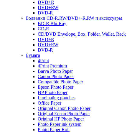
DVD+R
DVD+RW
DVD-R
Болванки CD-R,RW/DVD+-R,RW и аксессуары
BD-R Blu-Ray
CD-R
CD/DVD Envelope, Box, Folder, Wallet, Rack
DVD+R
DVD+RW
DVD-R
Бумага
4Print
4Print Premium
Barva Photo Paper
Canon Photo Paper
Compatible Photo Paper
Epson Photo Paper
HP Photo Paper
Laminating pouches
Office Paper
Original Canon Photo Paper
Original Epson Photo Paper
Original HP Photo Paper
Photo Paper ink system
Photo Paper Roll