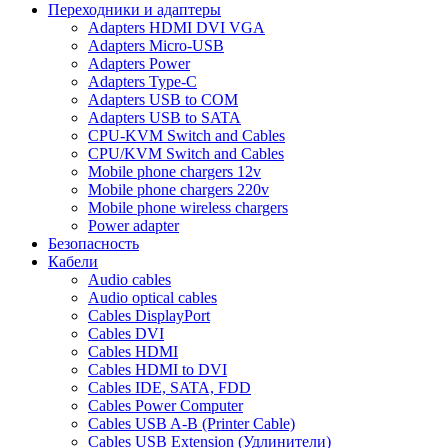
Переходники и адаптеры
Adapters HDMI DVI VGA
Adapters Micro-USB
Adapters Power
Adapters Type-C
Adapters USB to COM
Adapters USB to SATA
CPU-KVM Switch and Cables
CPU/KVM Switch and Cables
Mobile phone chargers 12v
Mobile phone chargers 220v
Mobile phone wireless chargers
Power adapter
Безопасность
Кабели
Audio cables
Audio optical cables
Cables DisplayPort
Cables DVI
Cables HDMI
Cables HDMI to DVI
Cables IDE, SATA, FDD
Cables Power Computer
Cables USB A-B (Printer Cable)
Cables USB Extension (Удлинители)