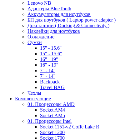
Lenovo NB
Адаптеры BlueTooth
Аккумуляторы для ноутбуков
БП для ноутбуков ( Laptop power adapter )
Докстанции ( Docking & Connectivity )
Наклейки для ноутбуков
Охлаждение
Сумки
15'' - 15.6''
15" - 15.6"
16'' - 19''
16" - 19"
7'' - 14''
7'' - 14''
Backpack
Travel BAG
Чехлы
Комплектующие
01. Процессоры AMD
Socket AM4
Socket AM5
01. Процессоры Intel
Socket 1151-v2 Coffe Lake R
Socket 1200
Socket 1700