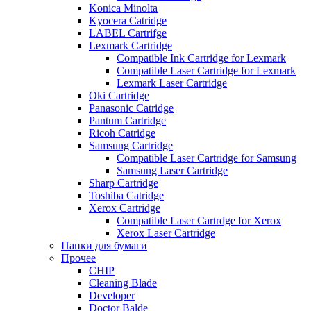
Konica Minolta
Kyocera Catridge
LABEL Cartrifge
Lexmark Cartridge
Compatible Ink Cartridge for Lexmark
Compatible Laser Cartridge for Lexmark
Lexmark Laser Cartridge
Oki Cartridge
Panasonic Catridge
Pantum Cartridge
Ricoh Catridge
Samsung Cartridge
Compatible Laser Cartridge for Samsung
Samsung Laser Cartridge
Sharp Cartridge
Toshiba Catridge
Xerox Cartridge
Compatible Laser Cartrdge for Xerox
Xerox Laser Cartridge
Папки для бумаги
Прочее
CHIP
Cleaning Blade
Developer
Doctor Balde