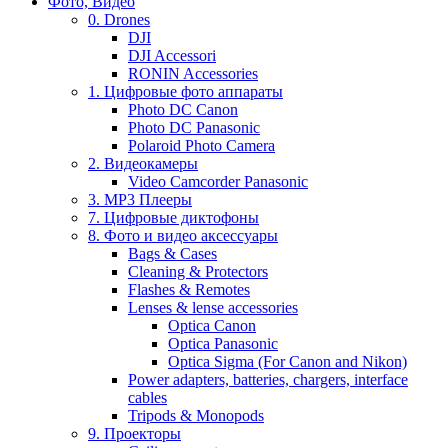
Фото, Видео
0. Drones
DJI
DJI Accessori
RONIN Accessories
1. Цифровые фото аппараты
Photo DC Canon
Photo DC Panasonic
Polaroid Photo Camera
2. Видеокамеры
Video Camcorder Panasonic
3. MP3 Плееры
7. Цифровые диктофоны
8. Фото и видео аксессуары
Bags & Cases
Cleaning & Protectors
Flashes & Remotes
Lenses & lense accessories
Optica Canon
Optica Panasonic
Optica Sigma (For Canon and Nikon)
Power adapters, batteries, chargers, interface
cables
Tripods & Monopods
9. Проекторы