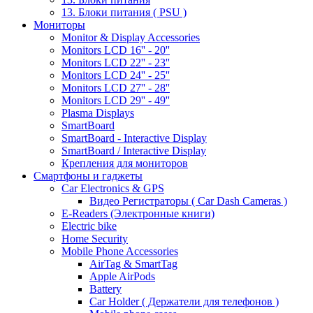
13. Блоки питания ( PSU )
Мониторы
Monitor & Display Accessories
Monitors LCD 16'' - 20''
Monitors LCD 22'' - 23''
Monitors LCD 24'' - 25''
Monitors LCD 27'' - 28''
Monitors LCD 29'' - 49''
Plasma Displays
SmartBoard
SmartBoard - Interactive Display
SmartBoard / Interactive Display
Крепления для мониторов
Смартфоны и гаджеты
Car Electronics & GPS
Видео Регистраторы ( Car Dash Cameras )
E-Readers (Электронные книги)
Electric bike
Home Security
Mobile Phone Accessories
AirTag & SmartTag
Apple AirPods
Battery
Car Holder ( Держатели для телефонов )