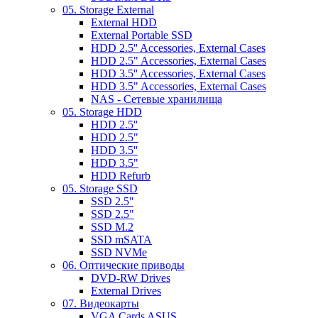
05. Storage External
External HDD
External Portable SSD
HDD 2.5'' Accessories, External Cases
HDD 2.5" Accessories, External Cases
HDD 3.5'' Accessories, External Cases
HDD 3.5" Accessories, External Cases
NAS - Сетевые хранилища
05. Storage HDD
HDD 2.5''
HDD 2.5"
HDD 3.5''
HDD 3.5"
HDD Refurb
05. Storage SSD
SSD 2.5''
SSD 2.5"
SSD M.2
SSD mSATA
SSD NVMe
06. Оптические приводы
DVD-RW Drives
External Drives
07. Видеокарты
VGA Cards ASUS