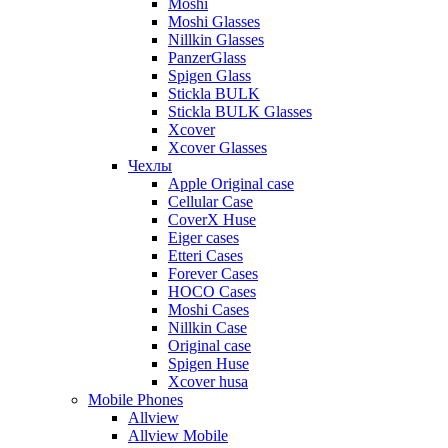
Moshi
Moshi Glasses
Nillkin Glasses
PanzerGlass
Spigen Glass
Stickla BULK
Stickla BULK Glasses
Xcover
Xcover Glasses
Чехлы
Apple Original case
Cellular Case
CoverX Huse
Eiger cases
Etteri Cases
Forever Cases
HOCO Cases
Moshi Cases
Nillkin Case
Original case
Spigen Huse
Xcover husa
Mobile Phones
Allview
Allview Mobile