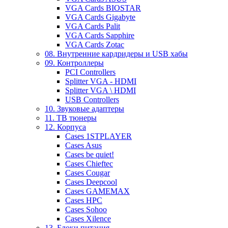
VGA Cards BIOSTAR
VGA Cards Gigabyte
VGA Cards Palit
VGA Cards Sapphire
VGA Cards Zotac
08. Внутренние кардридеры и USB хабы
09. Контроллеры
PCI Controllers
Splitter VGA - HDMI
Splitter VGA \ HDMI
USB Controllers
10. Звуковые адаптеры
11. ТВ тюнеры
12. Корпуса
Cases 1STPLAYER
Cases Asus
Cases be quiet!
Cases Chieftec
Cases Cougar
Cases Deepcool
Cases GAMEMAX
Cases HPC
Cases Sohoo
Cases Xilence
13. Блоки питания