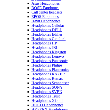
Asus Headphones
BOSE Earphones
Call center headsets
EPOS Earphones
Havit Headphones
Headphones Cellular
Headphones DELL
Headphones Edifier
Headphones Gembird
Headphones HP
Headphones JBL
Headphones Kingston
Headphones Lenovo
Headphones Panasonic
Headphones Philips
Headphones Plantronics
Headphones RAZER
Headphones Remax
Headphones Sennheiser
Headphones SONY
Headphones SVEN
Headphones Trust
Headphones Xiaomi
HOCO Headphones
HYPERX Headphones