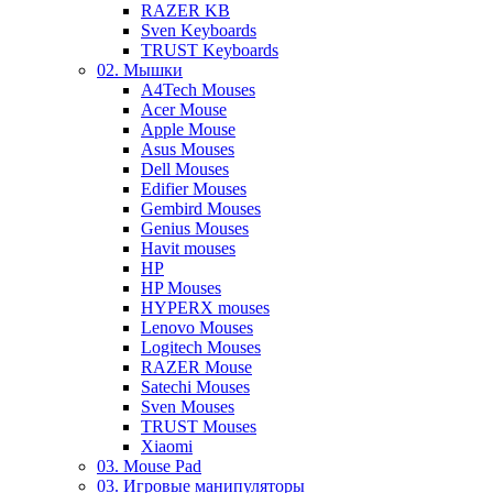
RAZER KB
Sven Keyboards
TRUST Keyboards
02. Мышки
A4Tech Mouses
Acer Mouse
Apple Mouse
Asus Mouses
Dell Mouses
Edifier Mouses
Gembird Mouses
Genius Mouses
Havit mouses
HP
HP Mouses
HYPERX mouses
Lenovo Mouses
Logitech Mouses
RAZER Mouse
Satechi Mouses
Sven Mouses
TRUST Mouses
Xiaomi
03. Mouse Pad
03. Игровые манипуляторы