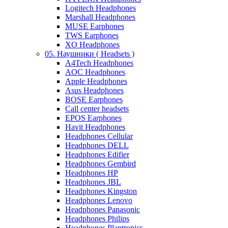
Logitech Headphones
Marshall Headphones
MUSE Earphones
TWS Earphones
XO Headphones
05. Наушники ( Headsets )
A4Tech Headphones
AOC Headphones
Apple Headphones
Asus Headphones
BOSE Earphones
Call center headsets
EPOS Earphones
Havit Headphones
Headphones Cellular
Headphones DELL
Headphones Edifier
Headphones Gembird
Headphones HP
Headphones JBL
Headphones Kingston
Headphones Lenovo
Headphones Panasonic
Headphones Philips
Headphones Plantronics