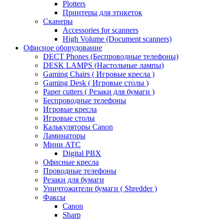
Plotters
Принтеры для этикеток
Сканеры
Accessories for scanners
High Volume (Document scanners)
Офисное оборудование
DECT Phones (Беспроводные телефоны)
DESK LAMPS (Настольные лампы)
Gaming Chairs ( Игровые кресла )
Gaming Desk ( Игровые столы )
Paper cutters ( Резаки для бумаги )
Беспроводные телефоны
Игровые кресла
Игровые столы
Калькуляторы Canon
Ламинаторы
Мини АТС
Digital PBX
Офисные кресла
Проводные телефоны
Резаки для бумаги
Уничтожители бумаги ( Shredder )
Факсы
Canon
Sharp