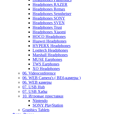
Headphones RAZER
Headphones Remax
Headphones Sennheiser
Headphones SONY
Headphones SVEN
Headphones Trust
Headphones Xiaomi
HOCO Headphones
Huawei Headphones
HYPERX Headphones
Logitech Headphones
Marshall Headphones
MUSE Earphones
TWS Earphones
XO Headphones
06. Videoconference
06. WEB Camera's ( ВЕб-камеры )
06. WEB камеры
07. USB Hub
07. USB Хабы
10. Игровые приставки
Nintendo
SONY PlayStation
Graphics Tablets