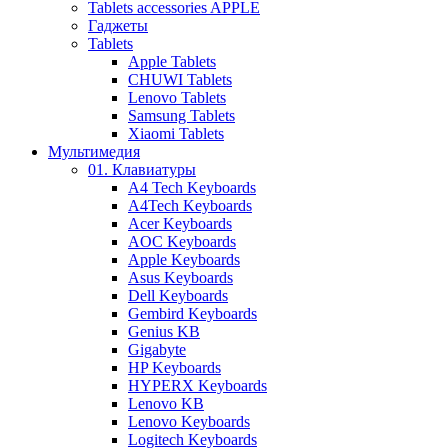
Tablets accessories APPLE
Гаджеты
Tablets
Apple Tablets
CHUWI Tablets
Lenovo Tablets
Samsung Tablets
Xiaomi Tablets
Мультимедия
01. Клавиатуры
A4 Tech Keyboards
A4Tech Keyboards
Acer Keyboards
AOC Keyboards
Apple Keyboards
Asus Keyboards
Dell Keyboards
Gembird Keyboards
Genius KB
Gigabyte
HP Keyboards
HYPERX Keyboards
Lenovo KB
Lenovo Keyboards
Logitech Keyboards