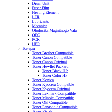
Drum Unit
Fuser Film
Heating Element
LFR
Lubricants
Mecanica
Obolocika Magnitnogo Vala
OPC
PCR
UFR
Тонеры
Toner Brother Compatible
Toner Canon Compatible
Toner Canon Original
Toner Hewllet Packard
Toner Black HP
Toner Color HP
Toner Konica
Toner Kyocera Compaible
Toner Kyocera Original
Toner Lexmark Compatible
Toner Minolta Compatible
Toner Oki Compatible
Toner Panasonic Compatible
Toner Ricoh