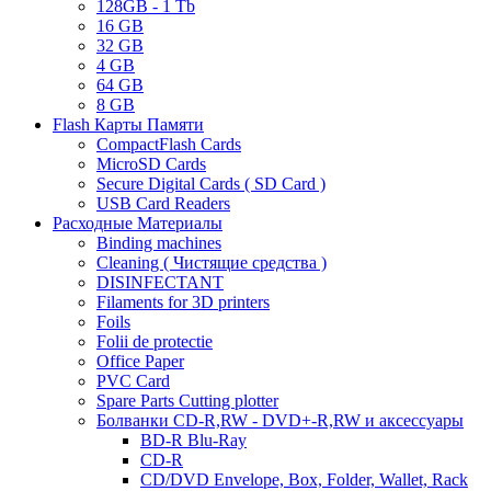
128GB - 1 Tb
16 GB
32 GB
4 GB
64 GB
8 GB
Flash Карты Памяти
CompactFlash Cards
MicroSD Cards
Secure Digital Cards ( SD Card )
USB Card Readers
Расходные Материалы
Binding machines
Cleaning ( Чистящие средства )
DISINFECTANT
Filaments for 3D printers
Foils
Folii de protectie
Office Paper
PVC Card
Spare Parts Cutting plotter
Болванки CD-R,RW - DVD+-R,RW и аксессуары
BD-R Blu-Ray
CD-R
CD/DVD Envelope, Box, Folder, Wallet, Rack