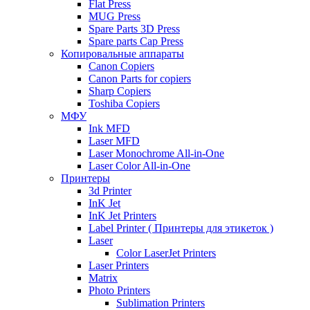
Flat Press
MUG Press
Spare Parts 3D Press
Spare parts Cap Press
Копировальные аппараты
Canon Copiers
Canon Parts for copiers
Sharp Copiers
Toshiba Copiers
МФУ
Ink MFD
Laser MFD
Laser Monochrome All-in-One
Laser Color All-in-One
Принтеры
3d Printer
InK Jet
InK Jet Printers
Label Printer ( Принтеры для этикеток )
Laser
Color LaserJet Printers
Laser Printers
Matrix
Photo Printers
Sublimation Printers