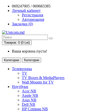
069247005 / 069683385
Личный кабинет
Регистрация
Авторизация
Закладки (0)
Товаров: 0 (0 Lei)
Ваша корзина пуста!
Категории
Категории
Телевизоры
TV
TV Boxes & MediaPlayers
Wall Mounts for TV
Ноутбуки
Acer NB
Apple NB
Asus NB
Dell NB
HP Compaq NB