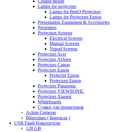
Ceiling mount
Lamps for projectors
Lamps for BenQ Projectors
Lamps for Projectors Epson
Presentation Equipment & Accessories
Presenters
Projection Screens
Electrical Screens
Manual Screens
Tripod Screens
Projectors Acer
Projectors AOpen
Projectors Canon
Projectors Epson
Projector Epson
Projectors Epson
Projectors Panasonic
Projectors VIEWSONIC
Projectors Xiaomi
Whiteboards
Сумки для проекторов
Action Cameras
Binoculars ( Бинокли )
USB Flash Накопители
128 GB