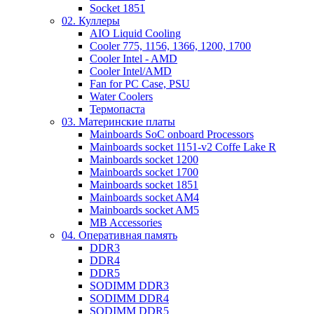
Socket 1851
02. Куллеры
AIO Liquid Cooling
Cooler 775, 1156, 1366, 1200, 1700
Cooler Intel - AMD
Cooler Intel/AMD
Fan for PC Case, PSU
Water Coolers
Термопаста
03. Материнские платы
Mainboards SoC onboard Processors
Mainboards socket 1151-v2 Coffe Lake R
Mainboards socket 1200
Mainboards socket 1700
Mainboards socket 1851
Mainboards socket AM4
Mainboards socket AM5
MB Accessories
04. Оперативная память
DDR3
DDR4
DDR5
SODIMM DDR3
SODIMM DDR4
SODIMM DDR5