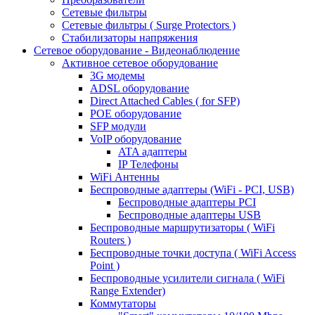
Сетевые фильтры
Сетевые фильтры ( Surge Protectors )
Стабилизаторы напряжения
Сетевое оборудование - Видеонаблюдение
Активное сетевое оборудование
3G модемы
ADSL оборудование
Direct Attached Cables ( for SFP)
POE оборудование
SFP модули
VoIP оборудование
ATA адаптеры
IP Телефоны
WiFi Антенны
Беспроводные адаптеры (WiFi - PCI, USB)
Беспроводные адаптеры PCI
Беспроводные адаптеры USB
Беспроводные маршрутизаторы ( WiFi
Routers )
Беспроводные точки доступа ( WiFi Access
Point )
Беспроводные усилители сигнала ( WiFi
Range Extender)
Коммутаторы