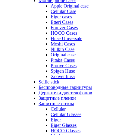
Mobile phone cases
Apple Original case
Cellular Case
Eiger cases
Etteri Cases
Forever Cases
HOCO Cases
Huse Universale
Moshi Cases
Nillkin Case
Original case
Pitaka Cases
Proove Cases
Spigen Huse
Xcover husa
Selfie stick
Беспроводные гарнитуры
Держатели для телефонов
Защитные пленки
Защитные стекла
Cellular
Cellular Glasses
Eiger
Eiger Glasses
HOCO Glasses