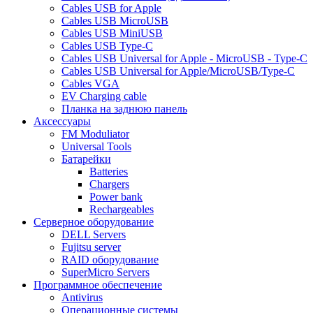
Cables USB for Apple
Cables USB MicroUSB
Cables USB MiniUSB
Cables USB Type-C
Cables USB Universal for Apple - MicroUSB - Type-C
Cables USB Universal for Apple/MicroUSB/Type-C
Cables VGA
EV Charging cable
Планка на заднюю панель
Аксессуары
FM Moduliator
Universal Tools
Батарейки
Batteries
Chargers
Power bank
Rechargeables
Серверное оборудование
DELL Servers
Fujitsu server
RAID оборудование
SuperMicro Servers
Программное обеспечение
Antivirus
Операционные системы