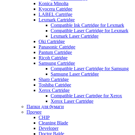
Konica Minolta
Kyocera Catridge
LABEL Cartrifge
Lexmark Cartridge
Compatible Ink Cartridge for Lexmark
Compatible Laser Cartridge for Lexmark
Lexmark Laser Cartridge
Oki Cartridge
Panasonic Catridge
Pantum Cartridge
Ricoh Catridge
Samsung Cartridge
Compatible Laser Cartridge for Samsung
Samsung Laser Cartridge
Sharp Cartridge
Toshiba Catridge
Xerox Cartridge
Compatible Laser Cartrdge for Xerox
Xerox Laser Cartridge
Папки для бумаги
Прочее
CHIP
Cleaning Blade
Developer
Doctor Balde