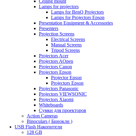
Ceiling mount
Lamps for projectors
Lamps for BenQ Projectors
Lamps for Projectors Epson
Presentation Equipment & Accessories
Presenters
Projection Screens
Electrical Screens
Manual Screens
Tripod Screens
Projectors Acer
Projectors AOpen
Projectors Canon
Projectors Epson
Projector Epson
Projectors Epson
Projectors Panasonic
Projectors VIEWSONIC
Projectors Xiaomi
Whiteboards
Сумки для проекторов
Action Cameras
Binoculars ( Бинокли )
USB Flash Накопители
128 GB