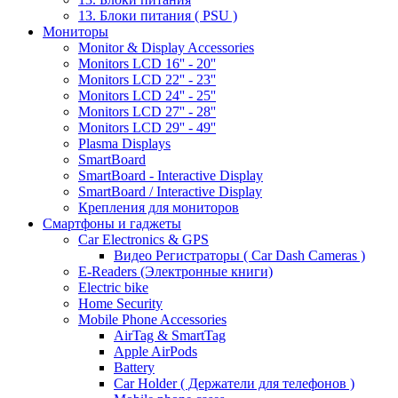
13. Блоки питания ( PSU )
Мониторы
Monitor & Display Accessories
Monitors LCD 16'' - 20''
Monitors LCD 22'' - 23''
Monitors LCD 24'' - 25''
Monitors LCD 27'' - 28''
Monitors LCD 29'' - 49''
Plasma Displays
SmartBoard
SmartBoard - Interactive Display
SmartBoard / Interactive Display
Крепления для мониторов
Смартфоны и гаджеты
Car Electronics & GPS
Видео Регистраторы ( Car Dash Cameras )
E-Readers (Электронные книги)
Electric bike
Home Security
Mobile Phone Accessories
AirTag & SmartTag
Apple AirPods
Battery
Car Holder ( Держатели для телефонов )