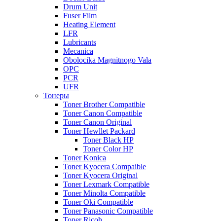
Drum Unit
Fuser Film
Heating Element
LFR
Lubricants
Mecanica
Obolocika Magnitnogo Vala
OPC
PCR
UFR
Тонеры
Toner Brother Compatible
Toner Canon Compatible
Toner Canon Original
Toner Hewllet Packard
Toner Black HP
Toner Color HP
Toner Konica
Toner Kyocera Compaible
Toner Kyocera Original
Toner Lexmark Compatible
Toner Minolta Compatible
Toner Oki Compatible
Toner Panasonic Compatible
Toner Ricoh