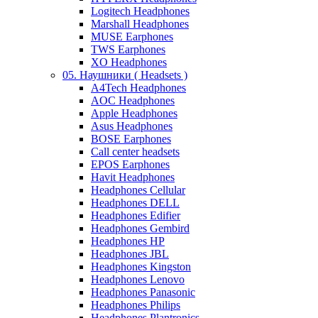
Logitech Headphones
Marshall Headphones
MUSE Earphones
TWS Earphones
XO Headphones
05. Наушники ( Headsets )
A4Tech Headphones
AOC Headphones
Apple Headphones
Asus Headphones
BOSE Earphones
Call center headsets
EPOS Earphones
Havit Headphones
Headphones Cellular
Headphones DELL
Headphones Edifier
Headphones Gembird
Headphones HP
Headphones JBL
Headphones Kingston
Headphones Lenovo
Headphones Panasonic
Headphones Philips
Headphones Plantronics