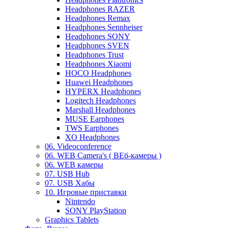
Headphones RAZER
Headphones Remax
Headphones Sennheiser
Headphones SONY
Headphones SVEN
Headphones Trust
Headphones Xiaomi
HOCO Headphones
Huawei Headphones
HYPERX Headphones
Logitech Headphones
Marshall Headphones
MUSE Earphones
TWS Earphones
XO Headphones
06. Videoconference
06. WEB Camera's ( ВЕб-камеры )
06. WEB камеры
07. USB Hub
07. USB Хабы
10. Игровые приставки
Nintendo
SONY PlayStation
Graphics Tablets