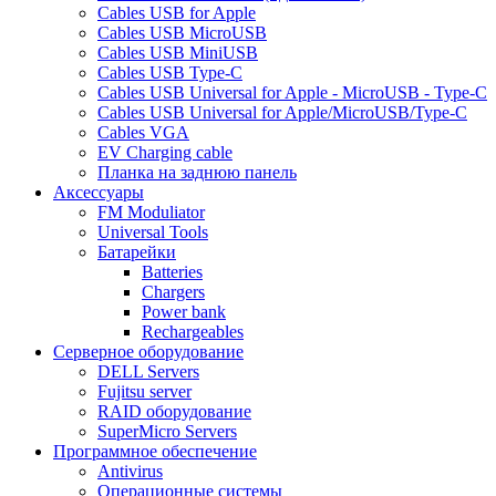
Cables USB for Apple
Cables USB MicroUSB
Cables USB MiniUSB
Cables USB Type-C
Cables USB Universal for Apple - MicroUSB - Type-C
Cables USB Universal for Apple/MicroUSB/Type-C
Cables VGA
EV Charging cable
Планка на заднюю панель
Аксессуары
FM Moduliator
Universal Tools
Батарейки
Batteries
Chargers
Power bank
Rechargeables
Серверное оборудование
DELL Servers
Fujitsu server
RAID оборудование
SuperMicro Servers
Программное обеспечение
Antivirus
Операционные системы