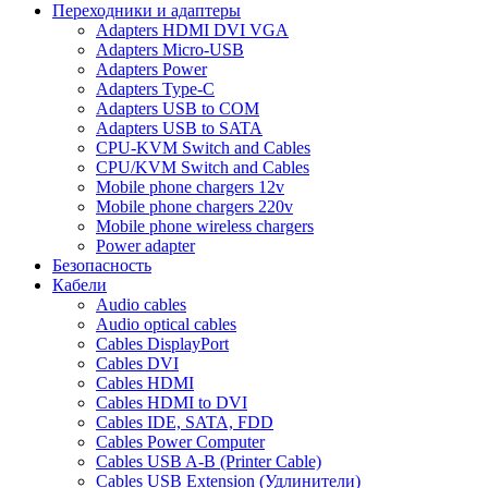
Переходники и адаптеры
Adapters HDMI DVI VGA
Adapters Micro-USB
Adapters Power
Adapters Type-C
Adapters USB to COM
Adapters USB to SATA
CPU-KVM Switch and Cables
CPU/KVM Switch and Cables
Mobile phone chargers 12v
Mobile phone chargers 220v
Mobile phone wireless chargers
Power adapter
Безопасность
Кабели
Audio cables
Audio optical cables
Cables DisplayPort
Cables DVI
Cables HDMI
Cables HDMI to DVI
Cables IDE, SATA, FDD
Cables Power Computer
Cables USB A-B (Printer Cable)
Cables USB Extension (Удлинители)