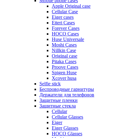
Mobile phone cases
Apple Original case
Cellular Case
Eiger cases
Etteri Cases
Forever Cases
HOCO Cases
Huse Universale
Moshi Cases
Nillkin Case
Original case
Pitaka Cases
Proove Cases
Spigen Huse
Xcover husa
Selfie stick
Беспроводные гарнитуры
Держатели для телефонов
Защитные пленки
Защитные стекла
Cellular
Cellular Glasses
Eiger
Eiger Glasses
HOCO Glasses