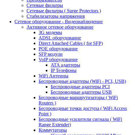
Сетевые фильтры
Сетевые фильтры ( Surge Protectors )
Стабилизаторы напряжения
Сетевое оборудование - Видеонаблюдение
Активное сетевое оборудование
3G модемы
ADSL оборудование
Direct Attached Cables ( for SFP)
POE оборудование
SFP модули
VoIP оборудование
ATA адаптеры
IP Телефоны
WiFi Антенны
Беспроводные адаптеры (WiFi - PCI, USB)
Беспроводные адаптеры PCI
Беспроводные адаптеры USB
Беспроводные маршрутизаторы ( WiFi
Routers )
Беспроводные точки доступа ( WiFi Access
Point )
Беспроводные усилители сигнала ( WiFi
Range Extender)
Коммутаторы