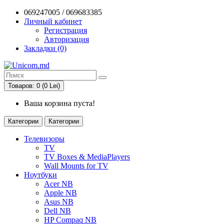
069247005 / 069683385
Личный кабинет
Регистрация
Авторизация
Закладки (0)
Товаров: 0 (0 Lei)
Ваша корзина пуста!
Категории
Категории
Телевизоры
TV
TV Boxes & MediaPlayers
Wall Mounts for TV
Ноутбуки
Acer NB
Apple NB
Asus NB
Dell NB
HP Compaq NB