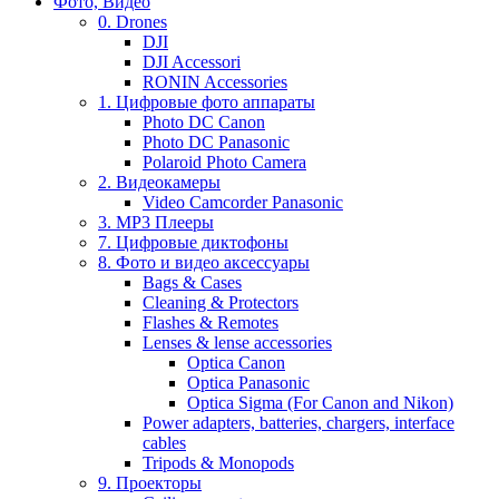
Фото, Видео
0. Drones
DJI
DJI Accessori
RONIN Accessories
1. Цифровые фото аппараты
Photo DC Canon
Photo DC Panasonic
Polaroid Photo Camera
2. Видеокамеры
Video Camcorder Panasonic
3. MP3 Плееры
7. Цифровые диктофоны
8. Фото и видео аксессуары
Bags & Cases
Cleaning & Protectors
Flashes & Remotes
Lenses & lense accessories
Optica Canon
Optica Panasonic
Optica Sigma (For Canon and Nikon)
Power adapters, batteries, chargers, interface
cables
Tripods & Monopods
9. Проекторы