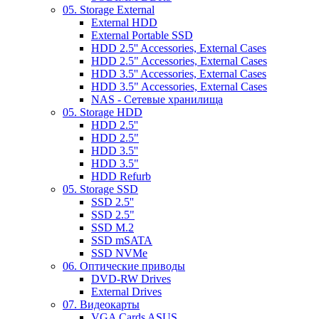
05. Storage External
External HDD
External Portable SSD
HDD 2.5'' Accessories, External Cases
HDD 2.5" Accessories, External Cases
HDD 3.5'' Accessories, External Cases
HDD 3.5" Accessories, External Cases
NAS - Сетевые хранилища
05. Storage HDD
HDD 2.5''
HDD 2.5"
HDD 3.5''
HDD 3.5"
HDD Refurb
05. Storage SSD
SSD 2.5''
SSD 2.5"
SSD M.2
SSD mSATA
SSD NVMe
06. Оптические приводы
DVD-RW Drives
External Drives
07. Видеокарты
VGA Cards ASUS