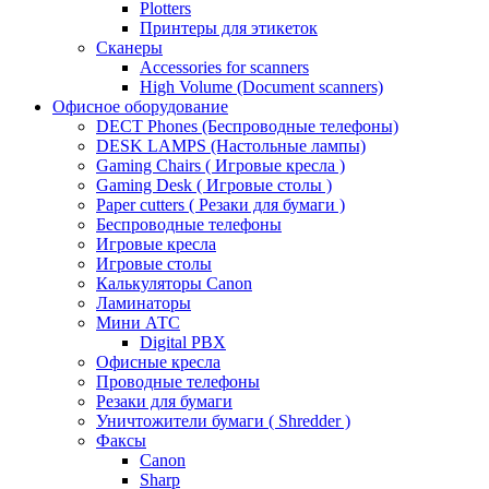
Plotters
Принтеры для этикеток
Сканеры
Accessories for scanners
High Volume (Document scanners)
Офисное оборудование
DECT Phones (Беспроводные телефоны)
DESK LAMPS (Настольные лампы)
Gaming Chairs ( Игровые кресла )
Gaming Desk ( Игровые столы )
Paper cutters ( Резаки для бумаги )
Беспроводные телефоны
Игровые кресла
Игровые столы
Калькуляторы Canon
Ламинаторы
Мини АТС
Digital PBX
Офисные кресла
Проводные телефоны
Резаки для бумаги
Уничтожители бумаги ( Shredder )
Факсы
Canon
Sharp