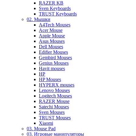
RAZER KB
Sven Keyboards
TRUST Keyboards
02. Мышки
A4Tech Mouses
Acer Mouse
Apple Mouse
Asus Mouses
Dell Mouses
Edifier Mouses
Gembird Mouses
Genius Mouses
Havit mouses
HP
HP Mouses
HYPERX mouses
Lenovo Mouses
Logitech Mouses
RAZER Mouse
Satechi Mouses
Sven Mouses
TRUST Mouses
Xiaomi
03. Mouse Pad
03. Игровые манипуляторы