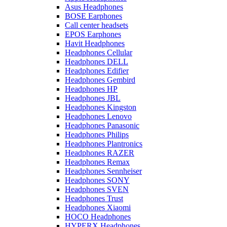
Asus Headphones
BOSE Earphones
Call center headsets
EPOS Earphones
Havit Headphones
Headphones Cellular
Headphones DELL
Headphones Edifier
Headphones Gembird
Headphones HP
Headphones JBL
Headphones Kingston
Headphones Lenovo
Headphones Panasonic
Headphones Philips
Headphones Plantronics
Headphones RAZER
Headphones Remax
Headphones Sennheiser
Headphones SONY
Headphones SVEN
Headphones Trust
Headphones Xiaomi
HOCO Headphones
HYPERX Headphones