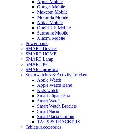
Apple Mobile
Google Mobile
Maxcom Mobile
Motorola Mobile
Nokia Mobile
OnePLUS Mobile
Samsung Mobile
Xiaomi Mobile
Power bank
SMART Devices
SMART HOME
SMART Lamp
SMART Pet
SMART розетки
Smartwatches & Activity Trackers
Apple Watch
Apple Watch Band
Kids-watch
Smart - браслеты
Smart Watch
Smart Watch Braclets
Smart Часы
Smart Часы Garmin
TAGS & TRACKERS
Tablets Accessories