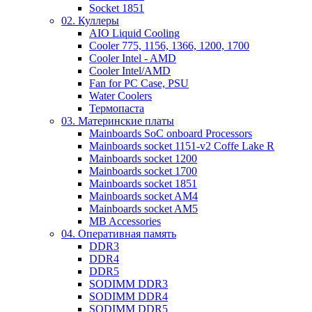
Socket 1851
02. Куллеры
AIO Liquid Cooling
Cooler 775, 1156, 1366, 1200, 1700
Cooler Intel - AMD
Cooler Intel/AMD
Fan for PC Case, PSU
Water Coolers
Термопаста
03. Материнские платы
Mainboards SoC onboard Processors
Mainboards socket 1151-v2 Coffe Lake R
Mainboards socket 1200
Mainboards socket 1700
Mainboards socket 1851
Mainboards socket AM4
Mainboards socket AM5
MB Accessories
04. Оперативная память
DDR3
DDR4
DDR5
SODIMM DDR3
SODIMM DDR4
SODIMM DDR5