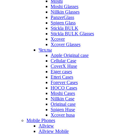
Moshi
Moshi Glasses
Nillkin Glasses
PanzerGlass
Spigen Glass
Stickla BULK
Stickla BULK Glasses
Xcover
Xcover Glasses
Чехлы
Apple Original case
Cellular Case
CoverX Huse
Eiger cases
Etteri Cases
Forever Cases
HOCO Cases
Moshi Cases
Nillkin Case
Original case
Spigen Huse
Xcover husa
Mobile Phones
Allview
Allview Mobile