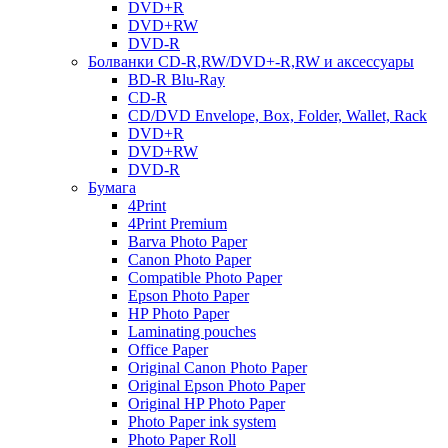
DVD+R
DVD+RW
DVD-R
Болванки CD-R,RW/DVD+-R,RW и аксессуары
BD-R Blu-Ray
CD-R
CD/DVD Envelope, Box, Folder, Wallet, Rack
DVD+R
DVD+RW
DVD-R
Бумага
4Print
4Print Premium
Barva Photo Paper
Canon Photo Paper
Compatible Photo Paper
Epson Photo Paper
HP Photo Paper
Laminating pouches
Office Paper
Original Canon Photo Paper
Original Epson Photo Paper
Original HP Photo Paper
Photo Paper ink system
Photo Paper Roll