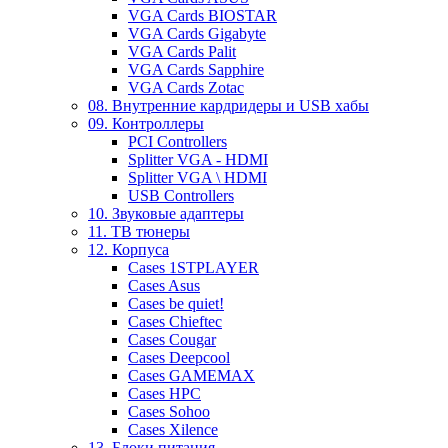
VGA Cards BIOSTAR
VGA Cards Gigabyte
VGA Cards Palit
VGA Cards Sapphire
VGA Cards Zotac
08. Внутренние кардридеры и USB хабы
09. Контроллеры
PCI Controllers
Splitter VGA - HDMI
Splitter VGA \ HDMI
USB Controllers
10. Звуковые адаптеры
11. ТВ тюнеры
12. Корпуса
Cases 1STPLAYER
Cases Asus
Cases be quiet!
Cases Chieftec
Cases Cougar
Cases Deepcool
Cases GAMEMAX
Cases HPC
Cases Sohoo
Cases Xilence
13. Блоки питания