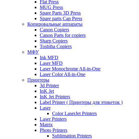
Flat Press
MUG Press
Spare Parts 3D Press
Spare parts Cap Press
Копировальные аппараты
Canon Copiers
Canon Parts for copiers
Sharp Copiers
Toshiba Copiers
МФУ
Ink MFD
Laser MFD
Laser Monochrome All-in-One
Laser Color All-in-One
Принтеры
3d Printer
InK Jet
InK Jet Printers
Label Printer ( Принтеры для этикеток )
Laser
Color LaserJet Printers
Laser Printers
Matrix
Photo Printers
Sublimation Printers