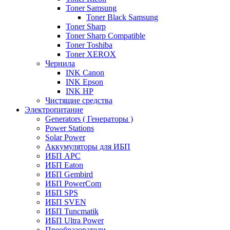
Toner Samsung
Toner Black Samsung
Toner Sharp
Toner Sharp Compatible
Toner Toshiba
Toner XEROX
Чернила
INK Canon
INK Epson
INK HP
Чистящие средства
Электропитание
Generators ( Генераторы )
Power Stations
Solar Power
Аккумуляторы для ИБП
ИБП APC
ИБП Eaton
ИБП Gembird
ИБП PowerCom
ИБП SPS
ИБП SVEN
ИБП Tuncmatik
ИБП Ultra Power
Преобразователи