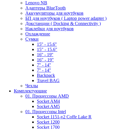
Lenovo NB
Адаптеры BlueTooth
Аккумуляторы для ноутбуков
БП для ноутбуков ( Laptop power adapter )
Докстанции ( Docking & Connectivity )
Наклейки для ноутбуков
Охлаждение
Сумки
15'' - 15.6''
15" - 15.6"
16'' - 19''
16" - 19"
7'' - 14''
7'' - 14''
Backpack
Travel BAG
Чехлы
Комплектующие
01. Процессоры AMD
Socket AM4
Socket AM5
01. Процессоры Intel
Socket 1151-v2 Coffe Lake R
Socket 1200
Socket 1700