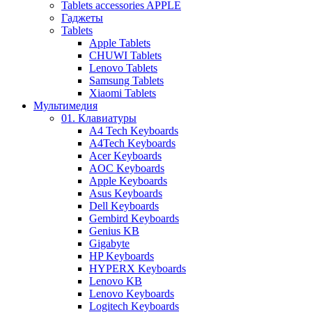
Tablets accessories APPLE
Гаджеты
Tablets
Apple Tablets
CHUWI Tablets
Lenovo Tablets
Samsung Tablets
Xiaomi Tablets
Мультимедия
01. Клавиатуры
A4 Tech Keyboards
A4Tech Keyboards
Acer Keyboards
AOC Keyboards
Apple Keyboards
Asus Keyboards
Dell Keyboards
Gembird Keyboards
Genius KB
Gigabyte
HP Keyboards
HYPERX Keyboards
Lenovo KB
Lenovo Keyboards
Logitech Keyboards