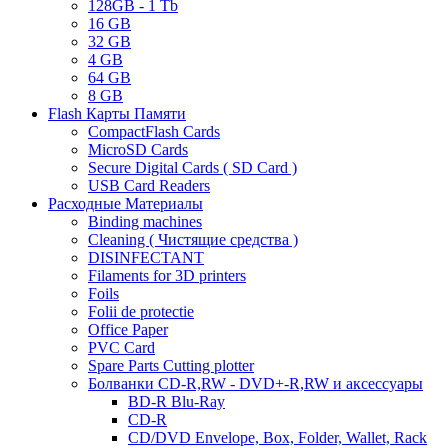
128GB - 1 Tb
16 GB
32 GB
4 GB
64 GB
8 GB
Flash Карты Памяти
CompactFlash Cards
MicroSD Cards
Secure Digital Cards ( SD Card )
USB Card Readers
Расходные Материалы
Binding machines
Cleaning ( Чистящие средства )
DISINFECTANT
Filaments for 3D printers
Foils
Folii de protectie
Office Paper
PVC Card
Spare Parts Cutting plotter
Болванки CD-R,RW - DVD+-R,RW и аксессуары
BD-R Blu-Ray
CD-R
CD/DVD Envelope, Box, Folder, Wallet, Rack