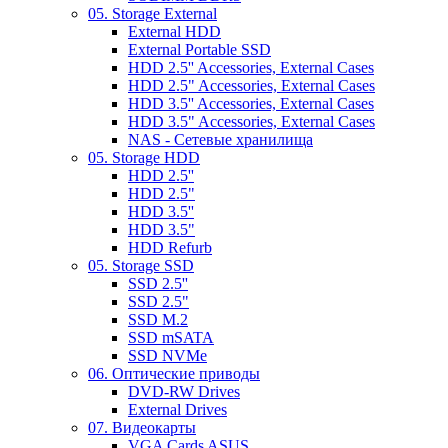
05. Storage External
External HDD
External Portable SSD
HDD 2.5'' Accessories, External Cases
HDD 2.5" Accessories, External Cases
HDD 3.5'' Accessories, External Cases
HDD 3.5" Accessories, External Cases
NAS - Сетевые хранилища
05. Storage HDD
HDD 2.5''
HDD 2.5"
HDD 3.5''
HDD 3.5"
HDD Refurb
05. Storage SSD
SSD 2.5''
SSD 2.5"
SSD M.2
SSD mSATA
SSD NVMe
06. Оптические приводы
DVD-RW Drives
External Drives
07. Видеокарты
VGA Cards ASUS