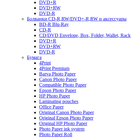
DVD+R
DVD+RW
DVD-R
Болванки CD-R,RW/DVD+-R,RW и аксессуары
BD-R Blu-Ray
CD-R
CD/DVD Envelope, Box, Folder, Wallet, Rack
DVD+R
DVD+RW
DVD-R
Бумага
4Print
4Print Premium
Barva Photo Paper
Canon Photo Paper
Compatible Photo Paper
Epson Photo Paper
HP Photo Paper
Laminating pouches
Office Paper
Original Canon Photo Paper
Original Epson Photo Paper
Original HP Photo Paper
Photo Paper ink system
Photo Paper Roll