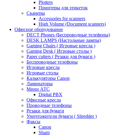
Plotters
Принтеры для этикеток
Сканеры
Accessories for scanners
High Volume (Document scanners)
Офисное оборудование
DECT Phones (Беспроводные телефоны)
DESK LAMPS (Настольные лампы)
Gaming Chairs ( Игровые кресла )
Gaming Desk ( Игровые столы )
Paper cutters ( Резаки для бумаги )
Беспроводные телефоны
Игровые кресла
Игровые столы
Калькуляторы Canon
Ламинаторы
Мини АТС
Digital PBX
Офисные кресла
Проводные телефоны
Резаки для бумаги
Уничтожители бумаги ( Shredder )
Факсы
Canon
Sharp