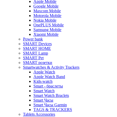
Apple Mobile
Google Mobile
Maxcom Mobile
Motorola Mobile
Nokia Mobile
OnePLUS Mobile
Samsung Mobile
Xiaomi Mobile
Power bank
SMART Devices
SMART HOME
SMART Lamp
SMART Pet
SMART розетки
Smartwatches & Activity Trackers
Apple Watch
Apple Watch Band
Kids-watch
Smart - браслеты
Smart Watch
Smart Watch Braclets
Smart Часы
Smart Часы Garmin
TAGS & TRACKERS
Tablets Accessories