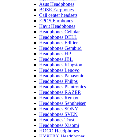
Asus Headphones
BOSE Earphones
Call center headsets
EPOS Earphones
Havit Headphones
Headphones Cellular
Headphones DELL
Headphones Edifier
Headphones Gembird
Headphones HP
Headphones JBL
Headphones Kingston
Headphones Lenovo
Headphones Panasonic
Headphones Philips
Headphones Plantronics
Headphones RAZER
Headphones Remax
Headphones Sennheiser
Headphones SONY
Headphones SVEN
Headphones Trust
Headphones Xiaomi
HOCO Headphones
HYPERX Headphones