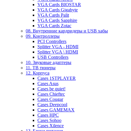
VGA Cards BIOSTAR
VGA Cards Gigabyte
VGA Cards Palit
VGA Cards Sapphire
VGA Cards Zotac
08. Внутренние кардридеры и USB хабы
09. Контроллеры
PCI Controllers
Splitter VGA - HDMI
Splitter VGA \ HDMI
USB Controllers
10. Звуковые адаптеры
11. ТВ тюнеры
12. Корпуса
Cases 1STPLAYER
Cases Asus
Cases be quiet!
Cases Chieftec
Cases Cougar
Cases Deepcool
Cases GAMEMAX
Cases HPC
Cases Sohoo
Cases Xilence
13. Блоки питания