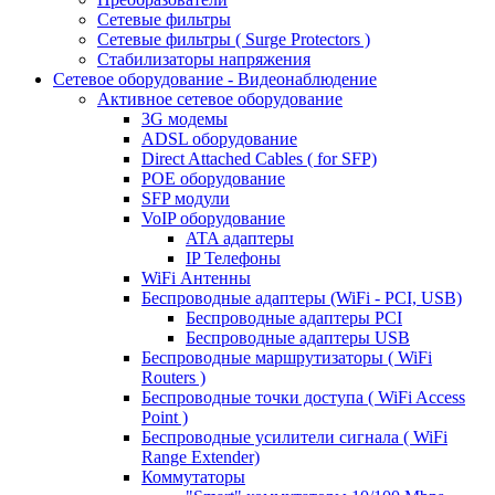
Сетевые фильтры
Сетевые фильтры ( Surge Protectors )
Стабилизаторы напряжения
Сетевое оборудование - Видеонаблюдение
Активное сетевое оборудование
3G модемы
ADSL оборудование
Direct Attached Cables ( for SFP)
POE оборудование
SFP модули
VoIP оборудование
ATA адаптеры
IP Телефоны
WiFi Антенны
Беспроводные адаптеры (WiFi - PCI, USB)
Беспроводные адаптеры PCI
Беспроводные адаптеры USB
Беспроводные маршрутизаторы ( WiFi
Routers )
Беспроводные точки доступа ( WiFi Access
Point )
Беспроводные усилители сигнала ( WiFi
Range Extender)
Коммутаторы