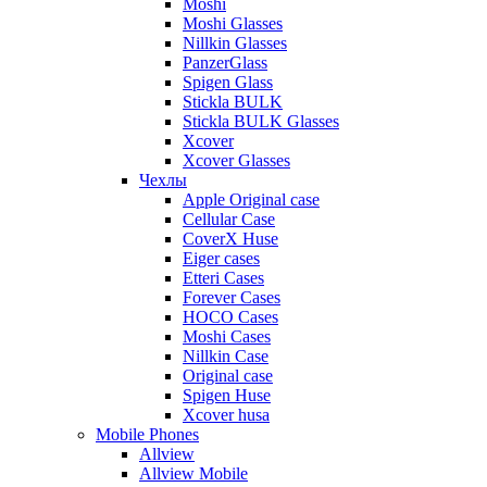
Moshi
Moshi Glasses
Nillkin Glasses
PanzerGlass
Spigen Glass
Stickla BULK
Stickla BULK Glasses
Xcover
Xcover Glasses
Чехлы
Apple Original case
Cellular Case
CoverX Huse
Eiger cases
Etteri Cases
Forever Cases
HOCO Cases
Moshi Cases
Nillkin Case
Original case
Spigen Huse
Xcover husa
Mobile Phones
Allview
Allview Mobile