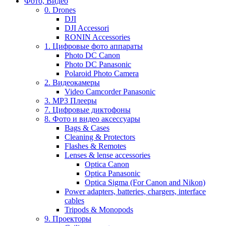
Фото, Видео
0. Drones
DJI
DJI Accessori
RONIN Accessories
1. Цифровые фото аппараты
Photo DC Canon
Photo DC Panasonic
Polaroid Photo Camera
2. Видеокамеры
Video Camcorder Panasonic
3. MP3 Плееры
7. Цифровые диктофоны
8. Фото и видео аксессуары
Bags & Cases
Cleaning & Protectors
Flashes & Remotes
Lenses & lense accessories
Optica Canon
Optica Panasonic
Optica Sigma (For Canon and Nikon)
Power adapters, batteries, chargers, interface
cables
Tripods & Monopods
9. Проекторы