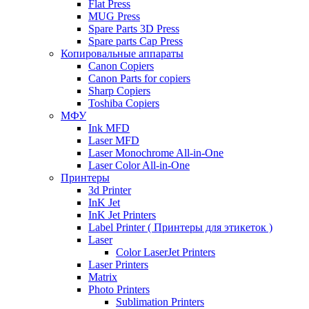
Flat Press
MUG Press
Spare Parts 3D Press
Spare parts Cap Press
Копировальные аппараты
Canon Copiers
Canon Parts for copiers
Sharp Copiers
Toshiba Copiers
МФУ
Ink MFD
Laser MFD
Laser Monochrome All-in-One
Laser Color All-in-One
Принтеры
3d Printer
InK Jet
InK Jet Printers
Label Printer ( Принтеры для этикеток )
Laser
Color LaserJet Printers
Laser Printers
Matrix
Photo Printers
Sublimation Printers