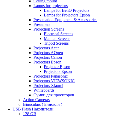
Ceiling mount
Lamps for projectors
Lamps for BenQ Projectors
Lamps for Projectors Epson
Presentation Equipment & Accessories
Presenters
Projection Screens
Electrical Screens
Manual Screens
Tripod Screens
Projectors Acer
Projectors AOpen
Projectors Canon
Projectors Epson
Projector Epson
Projectors Epson
Projectors Panasonic
Projectors VIEWSONIC
Projectors Xiaomi
Whiteboards
Сумки для проекторов
Action Cameras
Binoculars ( Бинокли )
USB Flash Накопители
128 GB