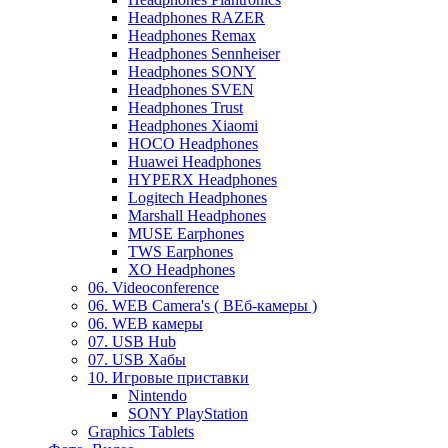
Headphones RAZER
Headphones Remax
Headphones Sennheiser
Headphones SONY
Headphones SVEN
Headphones Trust
Headphones Xiaomi
HOCO Headphones
Huawei Headphones
HYPERX Headphones
Logitech Headphones
Marshall Headphones
MUSE Earphones
TWS Earphones
XO Headphones
06. Videoconference
06. WEB Camera's ( ВЕб-камеры )
06. WEB камеры
07. USB Hub
07. USB Хабы
10. Игровые приставки
Nintendo
SONY PlayStation
Graphics Tablets