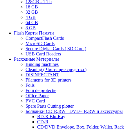
128GB - 1 Tb
16 GB
32 GB
4 GB
64 GB
8 GB
Flash Карты Памяти
CompactFlash Cards
MicroSD Cards
Secure Digital Cards ( SD Card )
USB Card Readers
Расходные Материалы
Binding machines
Cleaning ( Чистящие средства )
DISINFECTANT
Filaments for 3D printers
Foils
Folii de protectie
Office Paper
PVC Card
Spare Parts Cutting plotter
Болванки CD-R,RW - DVD+-R,RW и аксессуары
BD-R Blu-Ray
CD-R
CD/DVD Envelope, Box, Folder, Wallet, Rack