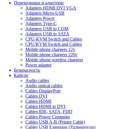
Переходники и адаптеры
Adapters HDMI DVI VGA
Adapters Micro-USB
Adapters Power
Adapters Type-C
Adapters USB to COM
Adapters USB to SATA
CPU-KVM Switch and Cables
CPU/KVM Switch and Cables
Mobile phone chargers 12v
Mobile phone chargers 220v
Mobile phone wireless chargers
Power adapter
Безопасность
Кабели
Audio cables
Audio optical cables
Cables DisplayPort
Cables DVI
Cables HDMI
Cables HDMI to DVI
Cables IDE, SATA, FDD
Cables Power Computer
Cables USB A-B (Printer Cable)
Cables USB Extension (Удлинители)