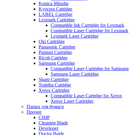
Konica Minolta
Kyocera Catridge
LABEL Cartrifge
Lexmark Cartridge
Compatible Ink Cartridge for Lexmark
Compatible Laser Cartridge for Lexmark
Lexmark Laser Cartridge
Oki Cartridge
Panasonic Catridge
Pantum Cartridge
Ricoh Catridge
Samsung Cartridge
Compatible Laser Cartridge for Samsung
Samsung Laser Cartridge
Sharp Cartridge
Toshiba Catridge
Xerox Cartridge
Compatible Laser Cartrdge for Xerox
Xerox Laser Cartridge
Папки для бумаги
Прочее
CHIP
Cleaning Blade
Developer
Doctor Balde