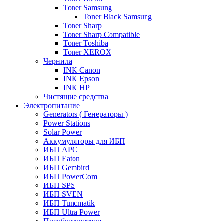
Toner Samsung
Toner Black Samsung
Toner Sharp
Toner Sharp Compatible
Toner Toshiba
Toner XEROX
Чернила
INK Canon
INK Epson
INK HP
Чистящие средства
Электропитание
Generators ( Генераторы )
Power Stations
Solar Power
Аккумуляторы для ИБП
ИБП APC
ИБП Eaton
ИБП Gembird
ИБП PowerCom
ИБП SPS
ИБП SVEN
ИБП Tuncmatik
ИБП Ultra Power
Преобразователи