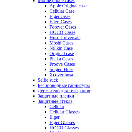
Mobile phone cases
Apple Original case
Cellular Case
Eiger cases
Etteri Cases
Forever Cases
HOCO Cases
Huse Universale
Moshi Cases
Nillkin Case
Original case
Pitaka Cases
Proove Cases
Spigen Huse
Xcover husa
Selfie stick
Беспроводные гарнитуры
Держатели для телефонов
Защитные пленки
Защитные стекла
Cellular
Cellular Glasses
Eiger
Eiger Glasses
HOCO Glasses