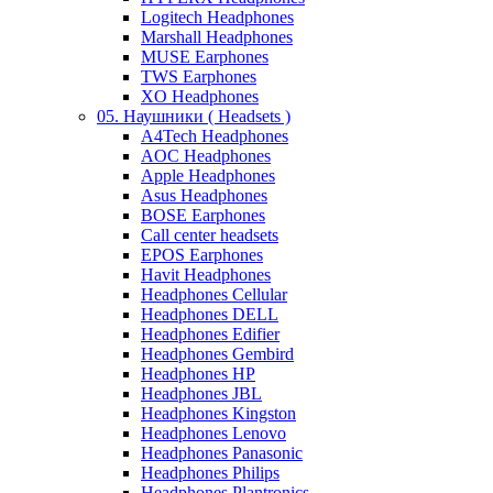
Logitech Headphones
Marshall Headphones
MUSE Earphones
TWS Earphones
XO Headphones
05. Наушники ( Headsets )
A4Tech Headphones
AOC Headphones
Apple Headphones
Asus Headphones
BOSE Earphones
Call center headsets
EPOS Earphones
Havit Headphones
Headphones Cellular
Headphones DELL
Headphones Edifier
Headphones Gembird
Headphones HP
Headphones JBL
Headphones Kingston
Headphones Lenovo
Headphones Panasonic
Headphones Philips
Headphones Plantronics