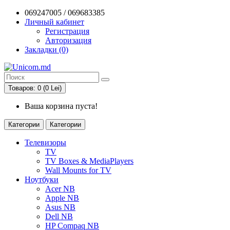
069247005 / 069683385
Личный кабинет
Регистрация
Авторизация
Закладки (0)
Товаров: 0 (0 Lei)
Ваша корзина пуста!
Категории
Категории
Телевизоры
TV
TV Boxes & MediaPlayers
Wall Mounts for TV
Ноутбуки
Acer NB
Apple NB
Asus NB
Dell NB
HP Compaq NB