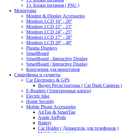
13. Блоки питания ( PSU )
Мониторы
Monitor & Display Accessories
Monitors LCD 16'' - 20''
Monitors LCD 22'' - 23''
Monitors LCD 24'' - 25''
Monitors LCD 27'' - 28''
Monitors LCD 29'' - 49''
Plasma Displays
SmartBoard
SmartBoard - Interactive Display
SmartBoard / Interactive Display
Крепления для мониторов
Смартфоны и гаджеты
Car Electronics & GPS
Видео Регистраторы ( Car Dash Cameras )
E-Readers (Электронные книги)
Electric bike
Home Security
Mobile Phone Accessories
AirTag & SmartTag
Apple AirPods
Battery
Car Holder ( Держатели для телефонов )