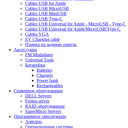
Cables USB for Apple
Cables USB MicroUSB
Cables USB MiniUSB
Cables USB Type-C
Cables USB Universal for Apple - MicroUSB - Type-C
Cables USB Universal for Apple/MicroUSB/Type-C
Cables VGA
EV Charging cable
Планка на заднюю панель
Аксессуары
FM Moduliator
Universal Tools
Батарейки
Batteries
Chargers
Power bank
Rechargeables
Серверное оборудование
DELL Servers
Fujitsu server
RAID оборудование
SuperMicro Servers
Программное обеспечение
Antivirus
Операционные системы