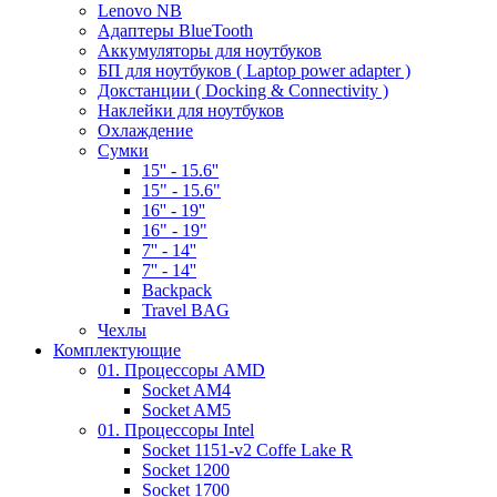
Lenovo NB
Адаптеры BlueTooth
Аккумуляторы для ноутбуков
БП для ноутбуков ( Laptop power adapter )
Докстанции ( Docking & Connectivity )
Наклейки для ноутбуков
Охлаждение
Сумки
15'' - 15.6''
15" - 15.6"
16'' - 19''
16" - 19"
7'' - 14''
7'' - 14''
Backpack
Travel BAG
Чехлы
Комплектующие
01. Процессоры AMD
Socket AM4
Socket AM5
01. Процессоры Intel
Socket 1151-v2 Coffe Lake R
Socket 1200
Socket 1700