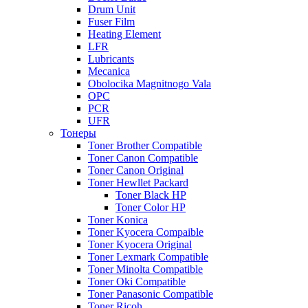
Drum Unit
Fuser Film
Heating Element
LFR
Lubricants
Mecanica
Obolocika Magnitnogo Vala
OPC
PCR
UFR
Тонеры
Toner Brother Compatible
Toner Canon Compatible
Toner Canon Original
Toner Hewllet Packard
Toner Black HP
Toner Color HP
Toner Konica
Toner Kyocera Compaible
Toner Kyocera Original
Toner Lexmark Compatible
Toner Minolta Compatible
Toner Oki Compatible
Toner Panasonic Compatible
Toner Ricoh