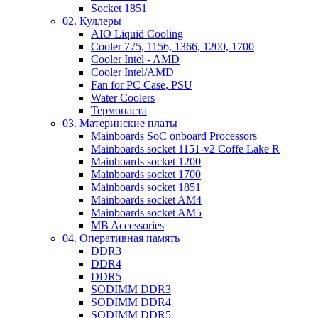
Socket 1851
02. Куллеры
AIO Liquid Cooling
Cooler 775, 1156, 1366, 1200, 1700
Cooler Intel - AMD
Cooler Intel/AMD
Fan for PC Case, PSU
Water Coolers
Термопаста
03. Материнские платы
Mainboards SoC onboard Processors
Mainboards socket 1151-v2 Coffe Lake R
Mainboards socket 1200
Mainboards socket 1700
Mainboards socket 1851
Mainboards socket AM4
Mainboards socket AM5
MB Accessories
04. Оперативная память
DDR3
DDR4
DDR5
SODIMM DDR3
SODIMM DDR4
SODIMM DDR5