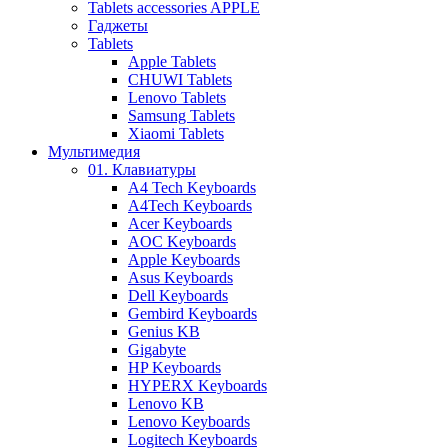
Tablets accessories APPLE
Гаджеты
Tablets
Apple Tablets
CHUWI Tablets
Lenovo Tablets
Samsung Tablets
Xiaomi Tablets
Мультимедия
01. Клавиатуры
A4 Tech Keyboards
A4Tech Keyboards
Acer Keyboards
AOC Keyboards
Apple Keyboards
Asus Keyboards
Dell Keyboards
Gembird Keyboards
Genius KB
Gigabyte
HP Keyboards
HYPERX Keyboards
Lenovo KB
Lenovo Keyboards
Logitech Keyboards