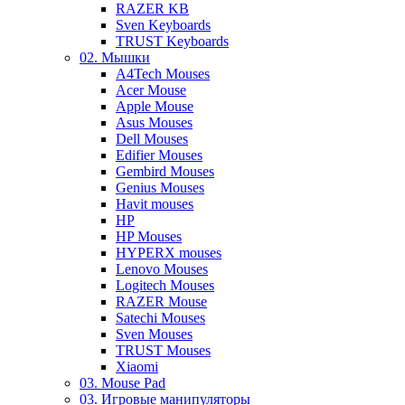
RAZER KB
Sven Keyboards
TRUST Keyboards
02. Мышки
A4Tech Mouses
Acer Mouse
Apple Mouse
Asus Mouses
Dell Mouses
Edifier Mouses
Gembird Mouses
Genius Mouses
Havit mouses
HP
HP Mouses
HYPERX mouses
Lenovo Mouses
Logitech Mouses
RAZER Mouse
Satechi Mouses
Sven Mouses
TRUST Mouses
Xiaomi
03. Mouse Pad
03. Игровые манипуляторы