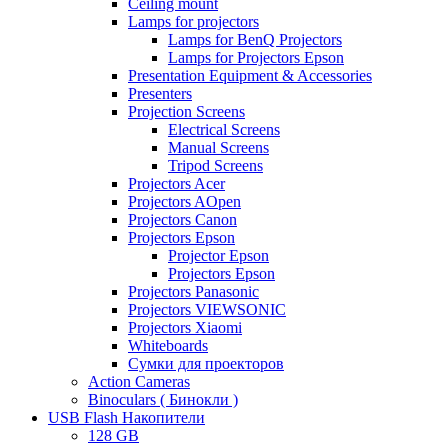
Ceiling mount
Lamps for projectors
Lamps for BenQ Projectors
Lamps for Projectors Epson
Presentation Equipment & Accessories
Presenters
Projection Screens
Electrical Screens
Manual Screens
Tripod Screens
Projectors Acer
Projectors AOpen
Projectors Canon
Projectors Epson
Projector Epson
Projectors Epson
Projectors Panasonic
Projectors VIEWSONIC
Projectors Xiaomi
Whiteboards
Сумки для проекторов
Action Cameras
Binoculars ( Бинокли )
USB Flash Накопители
128 GB