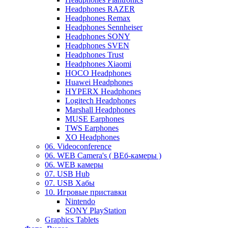
Headphones RAZER
Headphones Remax
Headphones Sennheiser
Headphones SONY
Headphones SVEN
Headphones Trust
Headphones Xiaomi
HOCO Headphones
Huawei Headphones
HYPERX Headphones
Logitech Headphones
Marshall Headphones
MUSE Earphones
TWS Earphones
XO Headphones
06. Videoconference
06. WEB Camera's ( ВЕб-камеры )
06. WEB камеры
07. USB Hub
07. USB Хабы
10. Игровые приставки
Nintendo
SONY PlayStation
Graphics Tablets