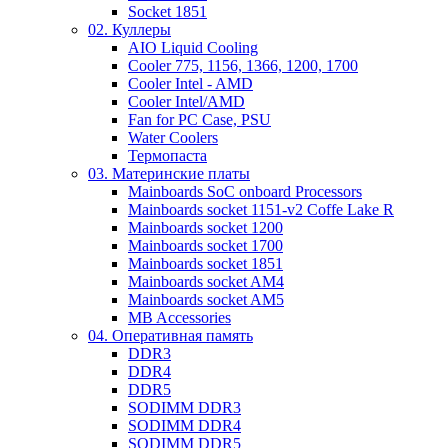
Socket 1851
02. Куллеры
AIO Liquid Cooling
Cooler 775, 1156, 1366, 1200, 1700
Cooler Intel - AMD
Cooler Intel/AMD
Fan for PC Case, PSU
Water Coolers
Термопаста
03. Материнские платы
Mainboards SoC onboard Processors
Mainboards socket 1151-v2 Coffe Lake R
Mainboards socket 1200
Mainboards socket 1700
Mainboards socket 1851
Mainboards socket AM4
Mainboards socket AM5
MB Accessories
04. Оперативная память
DDR3
DDR4
DDR5
SODIMM DDR3
SODIMM DDR4
SODIMM DDR5