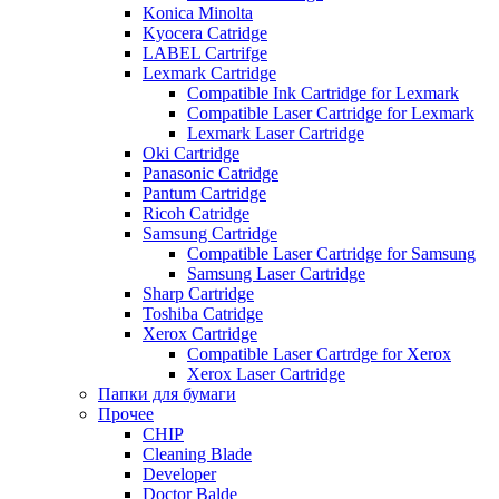
Konica Minolta
Kyocera Catridge
LABEL Cartrifge
Lexmark Cartridge
Compatible Ink Cartridge for Lexmark
Compatible Laser Cartridge for Lexmark
Lexmark Laser Cartridge
Oki Cartridge
Panasonic Catridge
Pantum Cartridge
Ricoh Catridge
Samsung Cartridge
Compatible Laser Cartridge for Samsung
Samsung Laser Cartridge
Sharp Cartridge
Toshiba Catridge
Xerox Cartridge
Compatible Laser Cartrdge for Xerox
Xerox Laser Cartridge
Папки для бумаги
Прочее
CHIP
Cleaning Blade
Developer
Doctor Balde