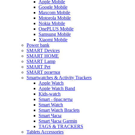
Apple Mobile
Google Mobile
Maxcom Mobile
Motorola Mobile
Nokia Mobile
OnePLUS Mobile
Samsung Mobile
Xiaomi Mobile
Power bank
SMART Devices
SMART HOME
SMART Lamp
SMART Pet
SMART розетки
Smartwatches & Activity Trackers
Apple Watch
Apple Watch Band
Kids-watch
Smart - браслеты
Smart Watch
Smart Watch Braclets
Smart Часы
Smart Часы Garmin
TAGS & TRACKERS
Tablets Accessories