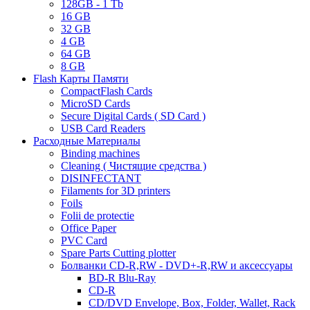
128GB - 1 Tb
16 GB
32 GB
4 GB
64 GB
8 GB
Flash Карты Памяти
CompactFlash Cards
MicroSD Cards
Secure Digital Cards ( SD Card )
USB Card Readers
Расходные Материалы
Binding machines
Cleaning ( Чистящие средства )
DISINFECTANT
Filaments for 3D printers
Foils
Folii de protectie
Office Paper
PVC Card
Spare Parts Cutting plotter
Болванки CD-R,RW - DVD+-R,RW и аксессуары
BD-R Blu-Ray
CD-R
CD/DVD Envelope, Box, Folder, Wallet, Rack