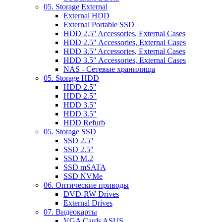
05. Storage External
External HDD
External Portable SSD
HDD 2.5'' Accessories, External Cases
HDD 2.5" Accessories, External Cases
HDD 3.5'' Accessories, External Cases
HDD 3.5" Accessories, External Cases
NAS - Сетевые хранилища
05. Storage HDD
HDD 2.5''
HDD 2.5"
HDD 3.5''
HDD 3.5"
HDD Refurb
05. Storage SSD
SSD 2.5''
SSD 2.5"
SSD M.2
SSD mSATA
SSD NVMe
06. Оптические приводы
DVD-RW Drives
External Drives
07. Видеокарты
VGA Cards ASUS