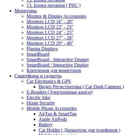
13. Блоки питания ( PSU )
Мониторы
Monitor & Display Accessories
Monitors LCD 16'' - 20''
Monitors LCD 22'' - 23''
Monitors LCD 24'' - 25''
Monitors LCD 27'' - 28''
Monitors LCD 29'' - 49''
Plasma Displays
SmartBoard
SmartBoard - Interactive Display
SmartBoard / Interactive Display
Крепления для мониторов
Смартфоны и гаджеты
Car Electronics & GPS
Видео Регистраторы ( Car Dash Cameras )
E-Readers (Электронные книги)
Electric bike
Home Security
Mobile Phone Accessories
AirTag & SmartTag
Apple AirPods
Battery
Car Holder ( Держатели для телефонов )