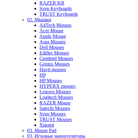
RAZER KB
Sven Keyboards
TRUST Keyboards
02. Мышки
A4Tech Mouses
Acer Mouse
Apple Mouse
Asus Mouses
Dell Mouses
Edifier Mouses
Gembird Mouses
Genius Mouses
Havit mouses
HP
HP Mouses
HYPERX mouses
Lenovo Mouses
Logitech Mouses
RAZER Mouse
Satechi Mouses
Sven Mouses
TRUST Mouses
Xiaomi
03. Mouse Pad
03. Игровые манипуляторы