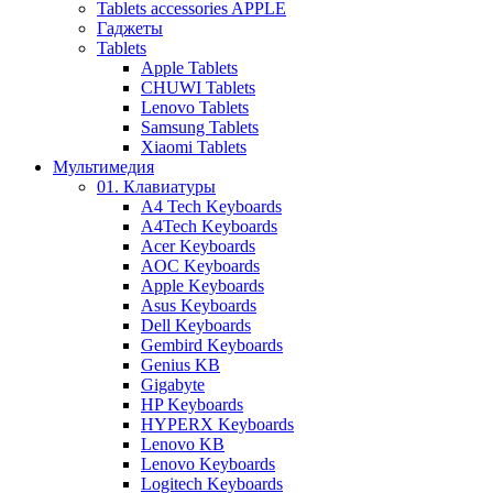
Tablets accessories APPLE
Гаджеты
Tablets
Apple Tablets
CHUWI Tablets
Lenovo Tablets
Samsung Tablets
Xiaomi Tablets
Мультимедия
01. Клавиатуры
A4 Tech Keyboards
A4Tech Keyboards
Acer Keyboards
AOC Keyboards
Apple Keyboards
Asus Keyboards
Dell Keyboards
Gembird Keyboards
Genius KB
Gigabyte
HP Keyboards
HYPERX Keyboards
Lenovo KB
Lenovo Keyboards
Logitech Keyboards