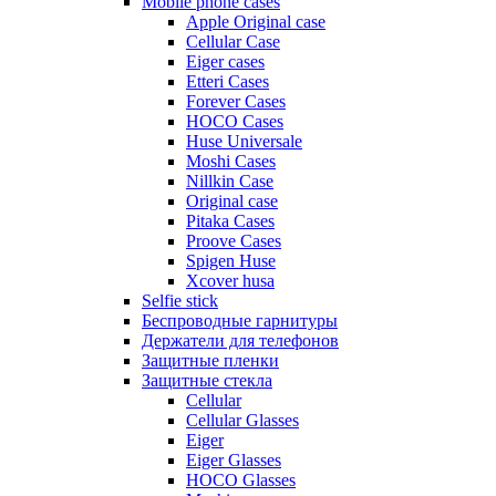
Mobile phone cases
Apple Original case
Cellular Case
Eiger cases
Etteri Cases
Forever Cases
HOCO Cases
Huse Universale
Moshi Cases
Nillkin Case
Original case
Pitaka Cases
Proove Cases
Spigen Huse
Xcover husa
Selfie stick
Беспроводные гарнитуры
Держатели для телефонов
Защитные пленки
Защитные стекла
Cellular
Cellular Glasses
Eiger
Eiger Glasses
HOCO Glasses