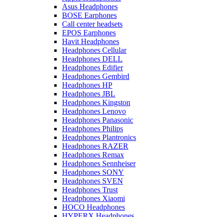
Asus Headphones
BOSE Earphones
Call center headsets
EPOS Earphones
Havit Headphones
Headphones Cellular
Headphones DELL
Headphones Edifier
Headphones Gembird
Headphones HP
Headphones JBL
Headphones Kingston
Headphones Lenovo
Headphones Panasonic
Headphones Philips
Headphones Plantronics
Headphones RAZER
Headphones Remax
Headphones Sennheiser
Headphones SONY
Headphones SVEN
Headphones Trust
Headphones Xiaomi
HOCO Headphones
HYPERX Headphones