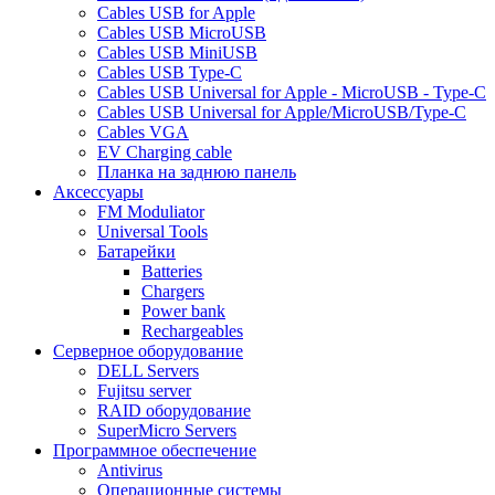
Cables USB for Apple
Cables USB MicroUSB
Cables USB MiniUSB
Cables USB Type-C
Cables USB Universal for Apple - MicroUSB - Type-C
Cables USB Universal for Apple/MicroUSB/Type-C
Cables VGA
EV Charging cable
Планка на заднюю панель
Аксессуары
FM Moduliator
Universal Tools
Батарейки
Batteries
Chargers
Power bank
Rechargeables
Серверное оборудование
DELL Servers
Fujitsu server
RAID оборудование
SuperMicro Servers
Программное обеспечение
Antivirus
Операционные системы