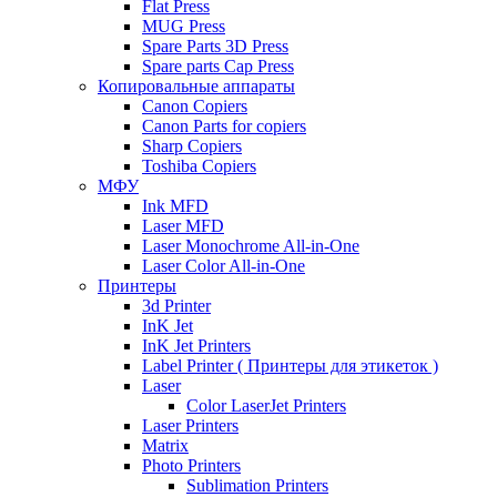
Flat Press
MUG Press
Spare Parts 3D Press
Spare parts Cap Press
Копировальные аппараты
Canon Copiers
Canon Parts for copiers
Sharp Copiers
Toshiba Copiers
МФУ
Ink MFD
Laser MFD
Laser Monochrome All-in-One
Laser Color All-in-One
Принтеры
3d Printer
InK Jet
InK Jet Printers
Label Printer ( Принтеры для этикеток )
Laser
Color LaserJet Printers
Laser Printers
Matrix
Photo Printers
Sublimation Printers