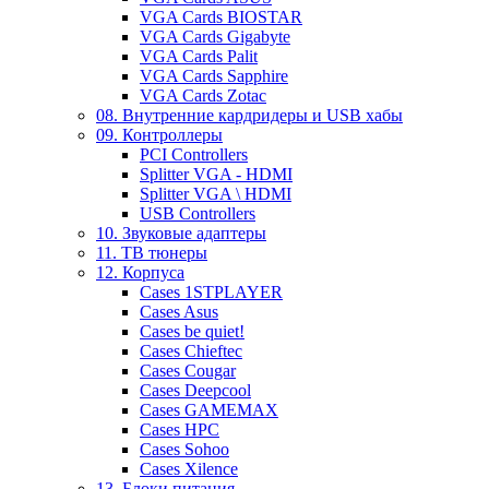
VGA Cards BIOSTAR
VGA Cards Gigabyte
VGA Cards Palit
VGA Cards Sapphire
VGA Cards Zotac
08. Внутренние кардридеры и USB хабы
09. Контроллеры
PCI Controllers
Splitter VGA - HDMI
Splitter VGA \ HDMI
USB Controllers
10. Звуковые адаптеры
11. ТВ тюнеры
12. Корпуса
Cases 1STPLAYER
Cases Asus
Cases be quiet!
Cases Chieftec
Cases Cougar
Cases Deepcool
Cases GAMEMAX
Cases HPC
Cases Sohoo
Cases Xilence
13. Блоки питания