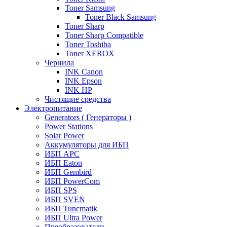
Toner Samsung
Toner Black Samsung
Toner Sharp
Toner Sharp Compatible
Toner Toshiba
Toner XEROX
Чернила
INK Canon
INK Epson
INK HP
Чистящие средства
Электропитание
Generators ( Генераторы )
Power Stations
Solar Power
Аккумуляторы для ИБП
ИБП APC
ИБП Eaton
ИБП Gembird
ИБП PowerCom
ИБП SPS
ИБП SVEN
ИБП Tuncmatik
ИБП Ultra Power
Преобразователи