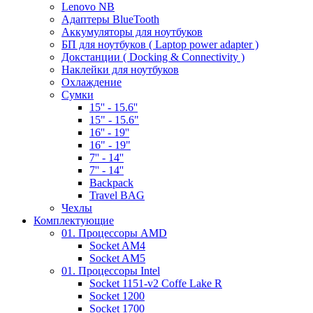
Lenovo NB
Адаптеры BlueTooth
Аккумуляторы для ноутбуков
БП для ноутбуков ( Laptop power adapter )
Докстанции ( Docking & Connectivity )
Наклейки для ноутбуков
Охлаждение
Сумки
15'' - 15.6''
15" - 15.6"
16'' - 19''
16" - 19"
7'' - 14''
7'' - 14''
Backpack
Travel BAG
Чехлы
Комплектующие
01. Процессоры AMD
Socket AM4
Socket AM5
01. Процессоры Intel
Socket 1151-v2 Coffe Lake R
Socket 1200
Socket 1700