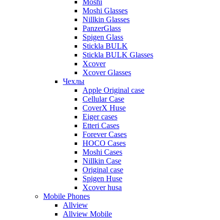
Moshi
Moshi Glasses
Nillkin Glasses
PanzerGlass
Spigen Glass
Stickla BULK
Stickla BULK Glasses
Xcover
Xcover Glasses
Чехлы
Apple Original case
Cellular Case
CoverX Huse
Eiger cases
Etteri Cases
Forever Cases
HOCO Cases
Moshi Cases
Nillkin Case
Original case
Spigen Huse
Xcover husa
Mobile Phones
Allview
Allview Mobile