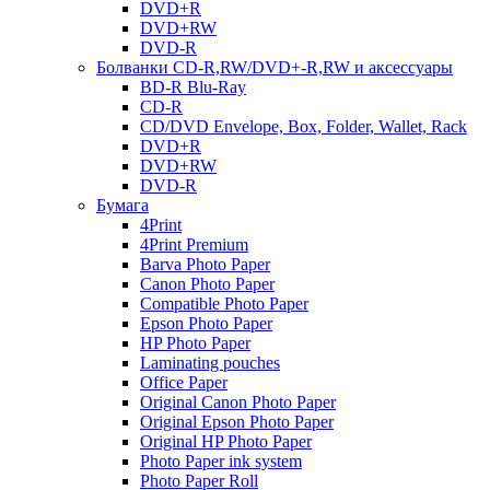
DVD+R
DVD+RW
DVD-R
Болванки CD-R,RW/DVD+-R,RW и аксессуары
BD-R Blu-Ray
CD-R
CD/DVD Envelope, Box, Folder, Wallet, Rack
DVD+R
DVD+RW
DVD-R
Бумага
4Print
4Print Premium
Barva Photo Paper
Canon Photo Paper
Compatible Photo Paper
Epson Photo Paper
HP Photo Paper
Laminating pouches
Office Paper
Original Canon Photo Paper
Original Epson Photo Paper
Original HP Photo Paper
Photo Paper ink system
Photo Paper Roll