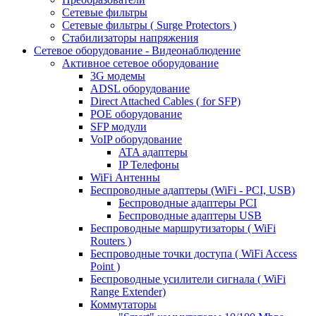
Сетевые фильтры
Сетевые фильтры ( Surge Protectors )
Стабилизаторы напряжения
Сетевое оборудование - Видеонаблюдение
Активное сетевое оборудование
3G модемы
ADSL оборудование
Direct Attached Cables ( for SFP)
POE оборудование
SFP модули
VoIP оборудование
ATA адаптеры
IP Телефоны
WiFi Антенны
Беспроводные адаптеры (WiFi - PCI, USB)
Беспроводные адаптеры PCI
Беспроводные адаптеры USB
Беспроводные маршрутизаторы ( WiFi
Routers )
Беспроводные точки доступа ( WiFi Access
Point )
Беспроводные усилители сигнала ( WiFi
Range Extender)
Коммутаторы