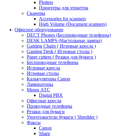
Plotters
Принтеры для этикеток
Сканеры
Accessories for scanners
High Volume (Document scanners)
Офисное оборудование
DECT Phones (Беспроводные телефоны)
DESK LAMPS (Настольные лампы)
Gaming Chairs ( Игровые кресла )
Gaming Desk ( Игровые столы )
Paper cutters ( Резаки для бумаги )
Беспроводные телефоны
Игровые кресла
Игровые столы
Калькуляторы Canon
Ламинаторы
Мини АТС
Digital PBX
Офисные кресла
Проводные телефоны
Резаки для бумаги
Уничтожители бумаги ( Shredder )
Факсы
Canon
Sharp