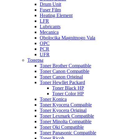
Drum Unit
Fuser Film
Heating Element
LFR
Lubricants
Mecanica
Obolocika Magnitnogo Vala
OPC
PCR
UFR
Тонеры
Toner Brother Compatible
Toner Canon Compatible
Toner Canon Original
Toner Hewllet Packard
Toner Black HP
Toner Color HP
Toner Konica
Toner Kyocera Compaible
Toner Kyocera Original
Toner Lexmark Compatible
Toner Minolta Compatible
Toner Oki Compatible
Toner Panasonic Compatible
Toner Ricoh