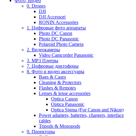
Фото, Видео
0. Drones
DJI
DJI Accessori
RONIN Accessories
1. Цифровые фото аппараты
Photo DC Canon
Photo DC Panasonic
Polaroid Photo Camera
2. Видеокамеры
Video Camcorder Panasonic
3. MP3 Плееры
7. Цифровые диктофоны
8. Фото и видео аксессуары
Bags & Cases
Cleaning & Protectors
Flashes & Remotes
Lenses & lense accessories
Optica Canon
Optica Panasonic
Optica Sigma (For Canon and Nikon)
Power adapters, batteries, chargers, interface
cables
Tripods & Monopods
9. Проекторы