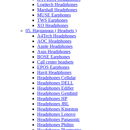
Logitech Headphones
Marshall Headphones
MUSE Earphones
TWS Earphones
XO Headphones
05. Наушники ( Headsets )
A4Tech Headphones
AOC Headphones
Apple Headphones
Asus Headphones
BOSE Earphones
Call center headsets
EPOS Earphones
Havit Headphones
Headphones Cellular
Headphones DELL
Headphones Edifier
Headphones Gembird
Headphones HP
Headphones JBL
Headphones Kingston
Headphones Lenovo
Headphones Panasonic
Headphones Philips
Headphones Plantronics