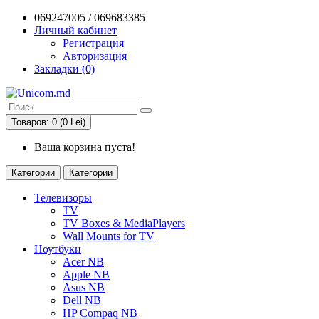
069247005 / 069683385
Личный кабинет
Регистрация
Авторизация
Закладки (0)
Товаров: 0 (0 Lei)
Ваша корзина пуста!
Категории
Категории
Телевизоры
TV
TV Boxes & MediaPlayers
Wall Mounts for TV
Ноутбуки
Acer NB
Apple NB
Asus NB
Dell NB
HP Compaq NB