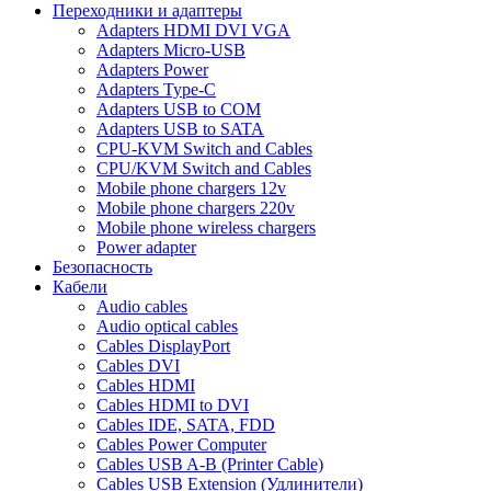
Переходники и адаптеры
Adapters HDMI DVI VGA
Adapters Micro-USB
Adapters Power
Adapters Type-C
Adapters USB to COM
Adapters USB to SATA
CPU-KVM Switch and Cables
CPU/KVM Switch and Cables
Mobile phone chargers 12v
Mobile phone chargers 220v
Mobile phone wireless chargers
Power adapter
Безопасность
Кабели
Audio cables
Audio optical cables
Cables DisplayPort
Cables DVI
Cables HDMI
Cables HDMI to DVI
Cables IDE, SATA, FDD
Cables Power Computer
Cables USB A-B (Printer Cable)
Cables USB Extension (Удлинители)